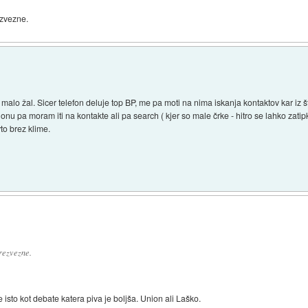
ezvezne.
alo žal. Sicer telefon deluje top BP, me pa moti na nima iskanja kontaktov kar iz šte
nu pa moram iti na kontakte ali pa search ( kjer so male črke - hitro se lahko zatipka
vto brez klime.
rezvezne.
isto kot debate katera piva je boljša. Union ali Laško.