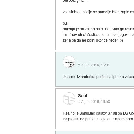
outlook, gmail...
vse sinhronizacije se naredijo brez zapletov
p.s.
baterija je pa zakon na plusu. Sam ga resni
ima "navadno" šestico, pa mu ob njegovi upor
žena pa ga ne polni skor cel teden :-)
::
7. jun 2016, 15:01
Jaz sem iz androida prešel na iphone v času 
Saul
::
7. jun 2016, 16:58
Realno je Samsung galaxy S7 ali pa LG G5 bo
Pa prosim ne primerjat telefon z androidom k