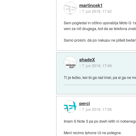
martincek1
::
7. jun 2016, 17:42
Sem pogledal in očitno uporablja Moto G 1s
vem za nič drugega, kot da se telefona zneb
Samo prosim, da po nakupu ne pišeš bedarij,
shadeX
::
7. jun 2016, 17:49
Ti je težko, ker bi ga rad imel, pa si ga ne m
perci
::
7. jun 2016, 17:56
Imam S Note 3 pa po dveh letih ni nobenega
Meni recimo Iphone UI ne potegne.