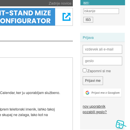
Išči:
Zadnje novice
Prijava
Zapomni si me
 Calendar, ker ju uporabljam službeno.
nov uporabnik
dprem telefonski imenik, lahko takoj
pozabili geslo?
e skupaj ne zalaga, tako kot na