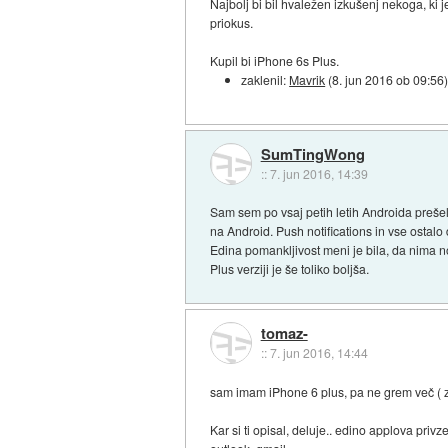
Najbolj bi bil hvaležen izkušenj nekoga, ki je 
priokus.
Kupil bi iPhone 6s Plus.
zaklenil:
Mavrik
(
8. jun 2016 ob 09:56
SumTingWong
::
7. jun 2016, 14:39
Sam sem po vsaj petih letih Androida preše
na Android. Push notifications in vse ostalo d
Edina pomankljivost meni je bila, da nima not
Plus verziji je še toliko boljša.
tomaz-
::
7. jun 2016, 14:44
sam imam iPhone 6 plus, pa ne grem več ( za
Kar si ti opisal, deluje.. edino applova priv