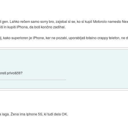
t gen. Lahko rečem samo sorry bro, zajebal si se, ko si kupil Motorolo namesto Ne
iš in kupiš iPhona, da boš končno zadihal.
 kako superioren je iPhone, ker ne pozabi, uporabljaš totalno crappy telefon, ne 
oreš privoščiti?
 laga. Žena ima Iphone 5S, ki tudi dela OK.