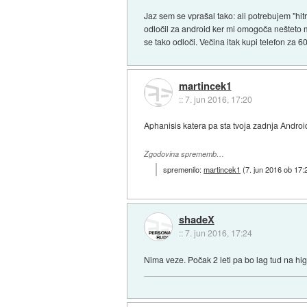
Jaz sem se vprašal tako: ali potrebujem "hit
odločil za android ker mi omogoča nešteto 
se tako odloči. Večina itak kupi telefon za 
martincek1
::
7. jun 2016, 17:20
Aphanisis katera pa sta tvoja zadnja Android 
Zgodovina sprememb…
spremenilo:
martincek1
(
7. jun 2016 ob 17:
shadeX
::
7. jun 2016, 17:24
Nima veze. Počak 2 leti pa bo lag tud na hig