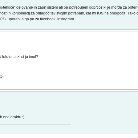
ro/tekoče" delovanje in zaprt sistem ali pa potrebujem odprt os ki je morda za odte
možnih kombinacij za prilagoditev svojim potrebam, kar mi iOS ne omogoča. Tako d
600€+ uporablja ga pa za facebook, instagram...
telefona, ki si ju imel?
20
)
h end droidu :)