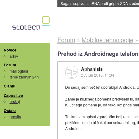
BMW v vozilih začel predvajati reklame
::
dane
Forum
»
Mobilne tehnologije
Novice
Prehod iz Androidnega telefon
arhiv
Forum
Aphanisis
mali oglasi
::
7. jun 2016, 14:34
teme zadnjih 24h
Članki
Do sedaj sem več let uporabljal Androida. U
Zaposlitve
Zame je ključnega pomena predvsem to, da se
brskaj
Ključnega pomena je, da takoj kot pride mai
Ostalo
pravila
To, kar sem opisal zgoraj, čim bolj real tim
pokličem, ne da bi čakal par sekundni lag, 
Androidu...