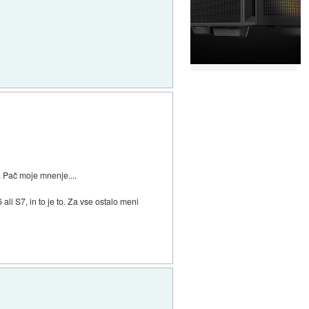
 Pač moje mnenje....
li S7, in to je to. Za vse ostalo meni