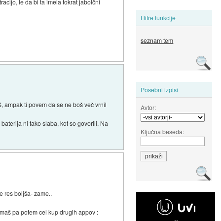
racijo, le da bi ta imela tokrat jabolčni
Hitre funkcije
seznam tem
Posebni izpisi
, ampak ti povem da se ne boš več vrnil
Avtor:
baterija ni tako slaba, kot so govorili. Na
Ključna beseda:
e res boljša- zame..
. Imaš pa potem cel kup drugih appov :