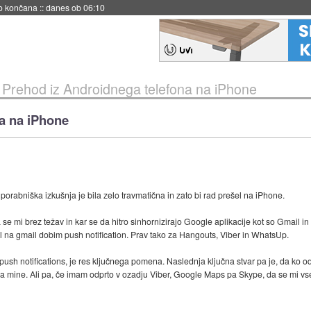
s ob 06:09
»
Prehod iz Androidnega telefona na iPhone
a na iPhone
porabniška izkušnja je bila zelo travmatična in zato bi rad prešel na iPhone.
 mi brez težav in kar se da hitro sinhornizirajo Google aplikacije kot so Gmail in
l na gmail dobim push notification. Prav tako za Hangouts, Viber in WhatsUp.
e push notifications, je res ključnega pomena. Naslednja ključna stvar pa je, da ko o
da mine. Ali pa, če imam odprto v ozadju Viber, Google Maps pa Skype, da se mi vs