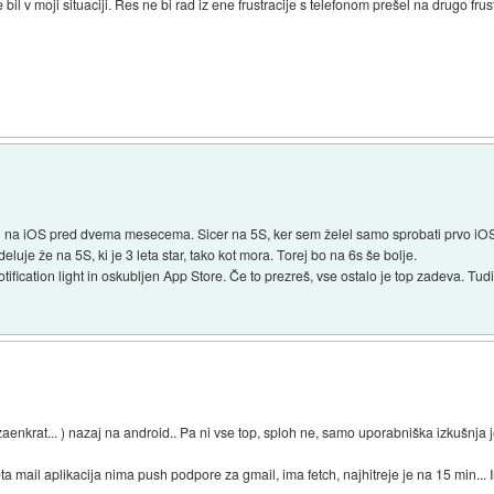
bil v moji situaciji. Res ne bi rad iz ene frustracije s telefonom prešel na drugo frust
)
l na iOS pred dvema mesecema. Sicer na 5S, ker sem želel samo sprobati prvo iOS
eluje že na 5S, ki je 3 leta star, tako kot mora. Torej bo na 6s še bolje.
ification light in oskubljen App Store. Če to prezreš, vse ostalo je top zadeva. Tudi 
enkrat... ) nazaj na android.. Pa ni vse top, sploh ne, samo uporabniška izkušnja j
zeta mail aplikacija nima push podpore za gmail, ima fetch, najhitreje je na 15 min..