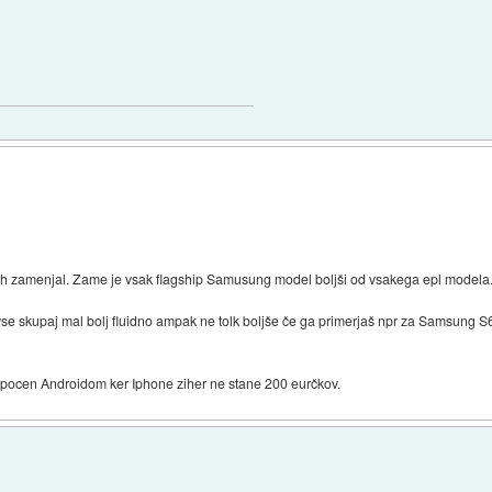
h zamenjal. Zame je vsak flagship Samusung model boljši od vsakega epl modela.
se skupaj mal bolj fluidno ampak ne tolk boljše če ga primerjaš npr za Samsung S6 a
 z pocen Androidom ker Iphone ziher ne stane 200 eurčkov.