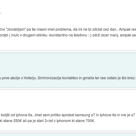
..
čno "zlorabljam" pa še nisem imel problema, da mi ne bi zdržal cez dan.. Ampak res 
abi ( mulc v drugem letniku -konstantno na telefonu :-) zdrži sicer manj, ampak se 
prve akcije v Hoferju. Sinhronizacija kontaktov in gmaila ter vse ostalo je šlo bre
ljši od iphona 6s...Imel sem priliko sprobat samsung s7 in iphone 6s in me je s7 do
i stane 250€ ali pa je stari 3+let z iphonom ki stane 700€.