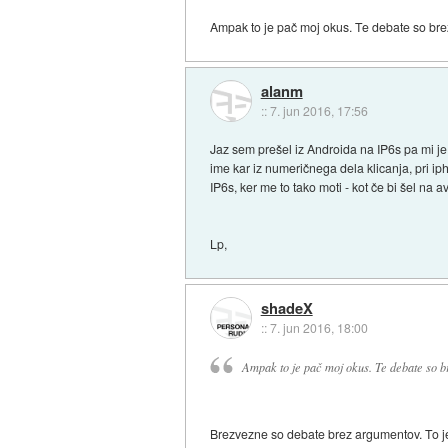
Ampak to je pač moj okus. Te debate so br
alanm
::
7. jun 2016, 17:56
Jaz sem prešel iz Androida na IP6s pa mi je m
ime kar iz numeričnega dela klicanja, pri ipho
IP6s, ker me to tako moti - kot če bi šel na a
Lp,
shadeX
::
7. jun 2016, 18:00
Ampak to je pač moj okus. Te debate so b
Brezvezne so debate brez argumentov. To je 