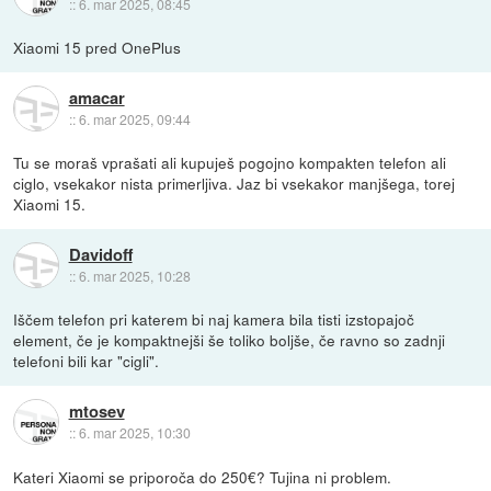
::
6. mar 2025, 08:45
Xiaomi 15 pred OnePlus
amacar
::
6. mar 2025, 09:44
Tu se moraš vprašati ali kupuješ pogojno kompakten telefon ali
ciglo, vsekakor nista primerljiva. Jaz bi vsekakor manjšega, torej
Xiaomi 15.
Davidoff
::
6. mar 2025, 10:28
Iščem telefon pri katerem bi naj kamera bila tisti izstopajoč
element, če je kompaktnejši še toliko boljše, če ravno so zadnji
telefoni bili kar "cigli".
mtosev
::
6. mar 2025, 10:30
Kateri Xiaomi se priporoča do 250€? Tujina ni problem.