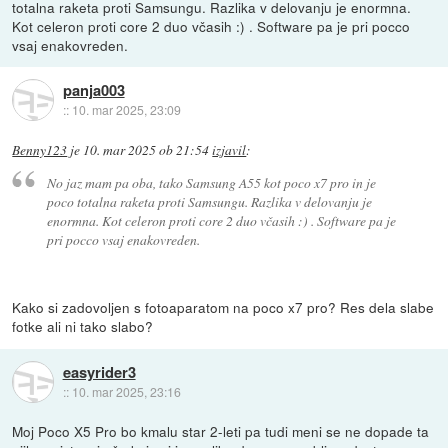
totalna raketa proti Samsungu. Razlika v delovanju je enormna.
Kot celeron proti core 2 duo včasih :) . Software pa je pri pocco
vsaj enakovreden.
panja003
::
10. mar 2025, 23:09
Benny123
je
10. mar 2025 ob 21:54
izjavil
:
No jaz mam pa oba, tako Samsung A55 kot poco x7 pro in je
poco totalna raketa proti Samsungu. Razlika v delovanju je
enormna. Kot celeron proti core 2 duo včasih :) . Software pa je
pri pocco vsaj enakovreden.
Kako si zadovoljen s fotoaparatom na poco x7 pro? Res dela slabe
fotke ali ni tako slabo?
easyrider3
::
10. mar 2025, 23:16
Moj Poco X5 Pro bo kmalu star 2-leti pa tudi meni se ne dopade ta