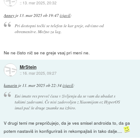
::
13. mar 2025, 20:32
Anney
je
13. mar 2025 ob 19:47
izjavil
:
Pri dostopni točki se telefon še kar greje, odvisno od
obremenitve. Možno za lag.
Ne ne čisto nič se ne greje vsaj pri meni ne.
MrStein
::
16. mar 2025, 09:27
kanarin
je
11. mar 2025 ob 22:34
izjavil
:
Eni imate res preveč časa v življenju da se vam da ubadat s
takimi zadevami. Če nisi zadovoljen z Xiaomijem oz HyperOS
imaš pač še druge znamke na izbiro.
V drugi temi me prepričujejo, da je ves smisel androida to, da ga
potem nastaviš in konfiguriraš in rekompajlaš in tako dalje....