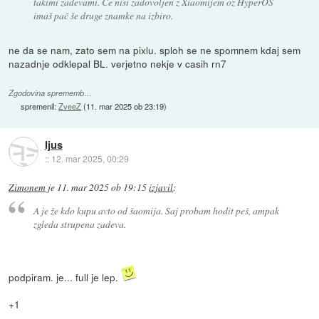
takimi zadevami. Če nisi zadovoljen z Xiaomijem oz HyperOS
imaš pač še druge znamke na izbiro.
ne da se nam, zato sem na pixlu. sploh se ne spomnem kdaj sem
nazadnje odklepal BL. verjetno nekje v casih rn7
Zgodovina sprememb…
spremenil:
ZveeZ
(
11. mar 2025 ob 23:19
)
Ijus
::
12. mar 2025, 00:29
Zimonem
je
11. mar 2025 ob 19:15
izjavil
:
A je že kdo kupu avto od šaomija. Saj probam hodit peš, ampak
zgleda strupena zadeva.
podpiram. je... full je lep.
+1