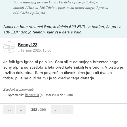
Fotru samsung ne vem kateri FE dela v piko za 250€, mami
xiaomi 11lite za 180€ dela v piko, meni honor magic 5 pro za
600€ dela v piko, itd
Nikoli ne bom razumel ljudi, ki dajejo 600 EUR za telefon, če pa za
180 EUR dobijo telefon, kjer vse dela v piko.
Benny123
::
18. mar 2025, 16:56
Ja folk igra igrice al pa slika. Sam slike od mojega brezzrcalnega
sony alpha so svetlobna leta pred katerimkoli telefonom. V bistvu je
razlika šokantna. Sam povprečen človek nima jurja ali dva za
fotica, plus ne cuti da mu je to vredno tega denarja.
Zgodovina sprememb…
spremenilo:
Benny123
(
18. mar 2025 ob 16:58
)
382
/ 390
««
«
»
»»