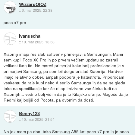
WizzardOfOZ
::
6. mar 2025, 22:38
poco x7 pro
ivanuscha
::
10. mar 2025, 18:58
Xiaomiji imajo res slab softver v primerjavi s Samsungom. Mami
sem kupil Poco X6 Pro in po prvem večjem updatu so zasrali
velikost ikon itd. Ne moreš primerjat kako bolj profesionalen je v
primerjavi Samsung, pa sem bil dolgo pristaš Xiaomija. Hardver
imajo relativno dober, ampak podpora je katastrofa. Priporočam
vsakemu da raje kupi neko A serijo Samsunga in da se ne gleda
tako na specifikacije ker če ni optimizirano vse šteka tudi na
Xiaomijih... vedno bolj vidim da je to Kitajsko sranje. Mogoče da je
Redmi kaj boljši od Pocota, pa dvomim da dosti.
Benny123
::
10. mar 2025, 21:54
No jaz mam pa oba, tako Samsung A55 kot poco x7 pro in je poco