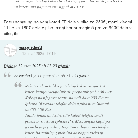
rabim samo telefon kateri bo stabilen z mobilno dostopno točko
in kateri ima najmočnejši signal 4G-LTE
Fotru samsung ne vem kateri FE dela v piko za 250€, mami xiaomi
11lite za 180€ dela v piko, meni honor magic 5 pro za 600€ dela v
piko, itd
easyrider3
::
12. mar 2025, 17:19
Djole
je
12. mar 2025 ob 12:20
izjavil
:
easyrider3
je
11. mar 2025 ob 23:13
izjavil
:
Nekateri dajo toliko za telefon kakor recimo tisti
kateri kupijo računalnik ali prenosnik za 3.500 Eur.
Kolega pa njegova sestra sta tudi dala 900 Eur za
Iphone 16 vendar telefon dela u piko ni to Xiaomi
za 300-500 Eur.
Jaz,da imam na izbiro bilo kateri telefon imeti
potem bi si izbral Iphone Pro Max ampak kupil pa
ga ne bom je predrag trenutno rabim samo telefon
kateri bo stabilen z mobilno dostopno točko in