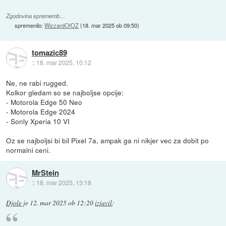
Zgodovina sprememb…
spremenilo:
WizzardOfOZ
(
18. mar 2025 ob 09:50
)
tomazic89
::
18. mar 2025, 10:12
Ne, ne rabi rugged.
Kolkor gledam so se najboljse opcije:
- Motorola Edge 50 Neo
- Motorola Edge 2024
- Sonly Xperia 10 VI
Oz se najboljsi bi bil Pixel 7a, ampak ga ni nikjer vec za dobit po
normalni ceni.
MrStein
::
18. mar 2025, 13:18
Djole
je
12. mar 2025 ob 12:20
izjavil
: