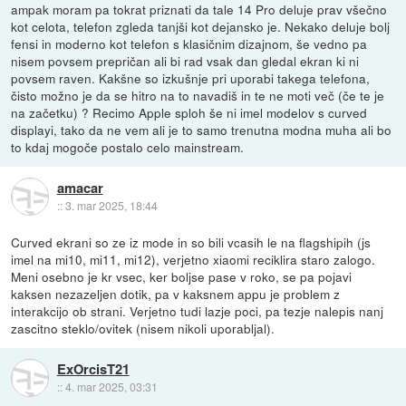
ampak moram pa tokrat priznati da tale 14 Pro deluje prav všečno
kot celota, telefon zgleda tanjši kot dejansko je. Nekako deluje bolj
fensi in moderno kot telefon s klasičnim dizajnom, še vedno pa
nisem povsem prepričan ali bi rad vsak dan gledal ekran ki ni
povsem raven. Kakšne so izkušnje pri uporabi takega telefona,
čisto možno je da se hitro na to navadiš in te ne moti več (če te je
na začetku) ? Recimo Apple sploh še ni imel modelov s curved
displayi, tako da ne vem ali je to samo trenutna modna muha ali bo
to kdaj mogoče postalo celo mainstream.
amacar
::
3. mar 2025, 18:44
Curved ekrani so ze iz mode in so bili vcasih le na flagshipih (js
imel na mi10, mi11, mi12), verjetno xiaomi reciklira staro zalogo.
Meni osebno je kr vsec, ker boljse pase v roko, se pa pojavi
kaksen nezazeljen dotik, pa v kaksnem appu je problem z
interakcijo ob strani. Verjetno tudi lazje poci, pa tezje nalepis nanj
zascitno steklo/ovitek (nisem nikoli uporabljal).
ExOrcisT21
::
4. mar 2025, 03:31