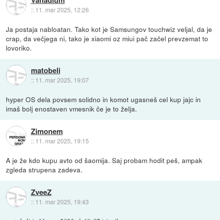
::
11. mar 2025, 12:26
Ja postaja nabloatan. Tako kot je Samsungov touchwiz veljal, da je
crap, da večjega ni, tako je xiaomi oz miui pač začel prevzemat to
lovoriko.
matobeli
::
11. mar 2025, 19:07
hyper OS dela povsem solidno in komot ugasneš cel kup jajc in
imaš bolj enostaven vmesnik če je to želja.
Zimonem
::
11. mar 2025, 19:15
A je že kdo kupu avto od šaomija. Saj probam hodit peš, ampak
zgleda strupena zadeva.
ZveeZ
::
11. mar 2025, 19:43