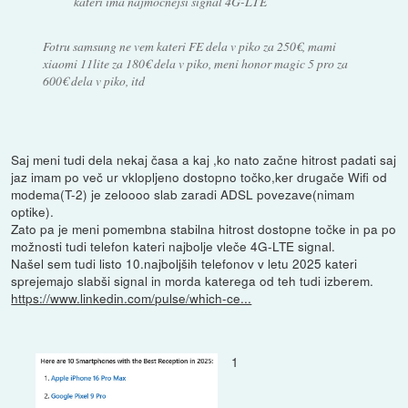
kateri ima najmočnejši signal 4G-LTE
Fotru samsung ne vem kateri FE dela v piko za 250€, mami
xiaomi 11lite za 180€ dela v piko, meni honor magic 5 pro za
600€ dela v piko, itd
Saj meni tudi dela nekaj časa a kaj ,ko nato začne hitrost padati saj
jaz imam po več ur vklopljeno dostopno točko,ker drugače Wifi od
modema(T-2) je zeloooo slab zaradi ADSL povezave(nimam
optike).
Zato pa je meni pomembna stabilna hitrost dostopne točke in pa po
možnosti tudi telefon kateri najbolje vleče 4G-LTE signal.
Našel sem tudi listo 10.najboljših telefonov v letu 2025 kateri
sprejemajo slabši signal in morda katerega od teh tudi izberem.
https://www.linkedin.com/pulse/which-ce...
1