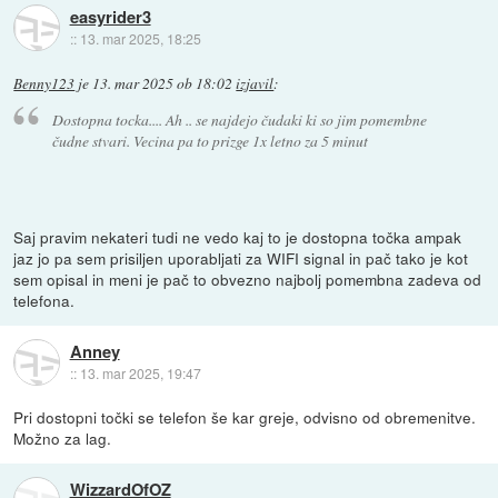
easyrider3
::
13. mar 2025, 18:25
Benny123
je
13. mar 2025 ob 18:02
izjavil
:
Dostopna tocka.... Ah .. se najdejo čudaki ki so jim pomembne
čudne stvari. Vecina pa to prizge 1x letno za 5 minut
Saj pravim nekateri tudi ne vedo kaj to je dostopna točka ampak
jaz jo pa sem prisiljen uporabljati za WIFI signal in pač tako je kot
sem opisal in meni je pač to obvezno najbolj pomembna zadeva od
telefona.
Anney
::
13. mar 2025, 19:47
Pri dostopni točki se telefon še kar greje, odvisno od obremenitve.
Možno za lag.
WizzardOfOZ