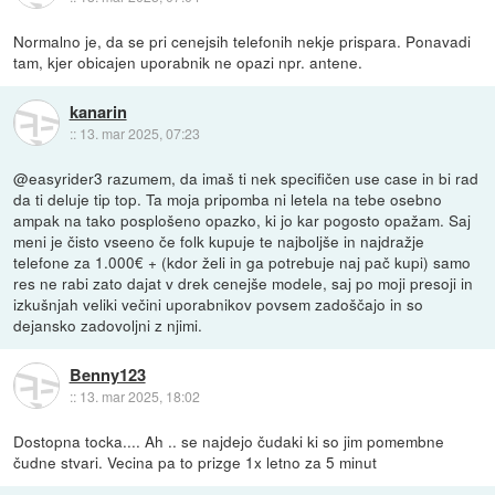
Normalno je, da se pri cenejsih telefonih nekje prispara. Ponavadi
tam, kjer obicajen uporabnik ne opazi npr. antene.
kanarin
::
13. mar 2025, 07:23
@easyrider3 razumem, da imaš ti nek specifičen use case in bi rad
da ti deluje tip top. Ta moja pripomba ni letela na tebe osebno
ampak na tako posplošeno opazko, ki jo kar pogosto opažam. Saj
meni je čisto vseeno če folk kupuje te najboljše in najdražje
telefone za 1.000€ + (kdor želi in ga potrebuje naj pač kupi) samo
res ne rabi zato dajat v drek cenejše modele, saj po moji presoji in
izkušnjah veliki večini uporabnikov povsem zadoščajo in so
dejansko zadovoljni z njimi.
Benny123
::
13. mar 2025, 18:02
Dostopna tocka.... Ah .. se najdejo čudaki ki so jim pomembne
čudne stvari. Vecina pa to prizge 1x letno za 5 minut