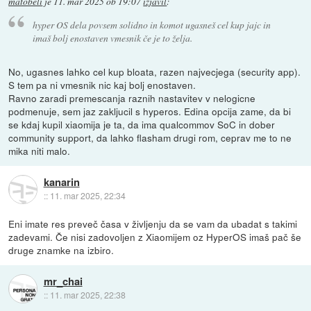
matobeli
je
11. mar 2025 ob 19:07
izjavil
:
hyper OS dela povsem solidno in komot ugasneš cel kup jajc in
imaš bolj enostaven vmesnik če je to želja.
No, ugasnes lahko cel kup bloata, razen najvecjega (security app).
S tem pa ni vmesnik nic kaj bolj enostaven.
Ravno zaradi premescanja raznih nastavitev v nelogicne
podmenuje, sem jaz zakljucil s hyperos. Edina opcija zame, da bi
se kdaj kupil xiaomija je ta, da ima qualcommov SoC in dober
community support, da lahko flasham drugi rom, ceprav me to ne
mika niti malo.
kanarin
::
11. mar 2025, 22:34
Eni imate res preveč časa v življenju da se vam da ubadat s takimi
zadevami. Če nisi zadovoljen z Xiaomijem oz HyperOS imaš pač še
druge znamke na izbiro.
mr_chai
::
11. mar 2025, 22:38