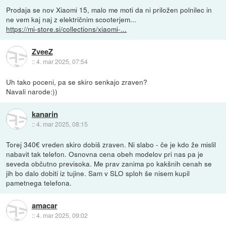
Prodaja se nov Xiaomi 15, malo me moti da ni priložen polnilec in
ne vem kaj naj z električnim scooterjem...
https://mi-store.si/collections/xiaomi-...
ZveeZ
::
4. mar 2025, 07:54
Uh tako poceni, pa se skiro senkajo zraven?
Navali narode:))
kanarin
::
4. mar 2025, 08:15
Torej 340€ vreden skiro dobiš zraven. Ni slabo - če je kdo že mislil
nabavit tak telefon. Osnovna cena obeh modelov pri nas pa je
seveda občutno previsoka. Me prav zanima po kakšnih cenah se
jih bo dalo dobiti iz tujine. Sam v SLO sploh še nisem kupil
pametnega telefona.
amacar
::
4. mar 2025, 09:02