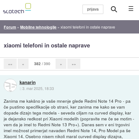
☰
Forum
»
Mobilne tehnologije
»
xiaomi telefoni in ostale naprave
xiaomi telefoni in ostale naprave
382
/ 390
««
«
»
»»
kanarin
::
3. mar 2025, 18:33
Zanima me kakšno je vaše mnenje glede Redmi Note 14 Pro - pa
če pustimo specifikacije ob strani, ker zanima me kako se vam
dopade dizajn tega modela - seveda ciljam na curved display, kar
je dejansko redkost pri Xiaomi modelih (popravite me če se motim -
vem da je imel to Redmi Note 13 Pro+). Danes sem v eni trgovini
imel možnost primerjat navaden Redmi Note 14, Pro Model pa še
Xiaomi 14. Osebno nisem nikoli maral curved display dizajna,