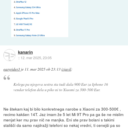
kanarin
::
12. mar 2025, 23:05
easyrider3
je
11. mar 2025 ob 23:13
izjavil
:
Kolega pa njegova sestra sta tudi dala 900 Eur za Iphone 16
vendar telefon dela u piko ni to Xiaomi za 300-500 Eur.
Ne štekam kaj bi bilo konkretnega narobe s Xiaomi za 300-500€ ,
recimo kakšen 14T. Jaz imam že 5 let Mi 9T Pro pa ga še ne mislim
menjat ker mu prav nič ne manjka. Eni ste prav bolani s takimi
stališči da samo najdražji telefoni so nekaj vredni, ti cenejši pa so