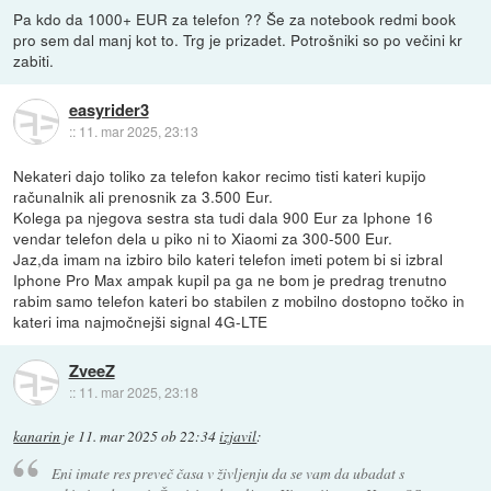
Pa kdo da 1000+ EUR za telefon ?? Še za notebook redmi book
pro sem dal manj kot to. Trg je prizadet. Potrošniki so po večini kr
zabiti.
easyrider3
::
11. mar 2025, 23:13
Nekateri dajo toliko za telefon kakor recimo tisti kateri kupijo
računalnik ali prenosnik za 3.500 Eur.
Kolega pa njegova sestra sta tudi dala 900 Eur za Iphone 16
vendar telefon dela u piko ni to Xiaomi za 300-500 Eur.
Jaz,da imam na izbiro bilo kateri telefon imeti potem bi si izbral
Iphone Pro Max ampak kupil pa ga ne bom je predrag trenutno
rabim samo telefon kateri bo stabilen z mobilno dostopno točko in
kateri ima najmočnejši signal 4G-LTE
ZveeZ
::
11. mar 2025, 23:18
kanarin
je
11. mar 2025 ob 22:34
izjavil
:
Eni imate res preveč časa v življenju da se vam da ubadat s