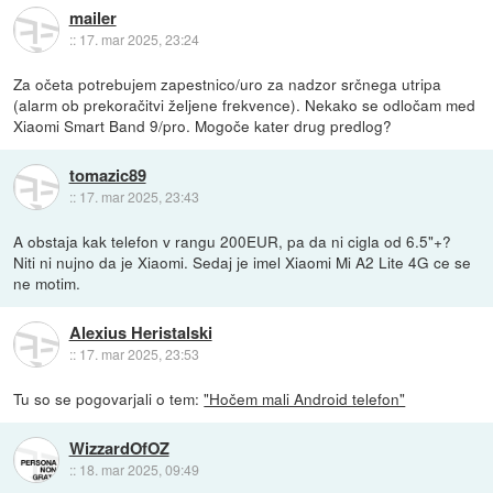
mailer
::
17. mar 2025, 23:24
Za očeta potrebujem zapestnico/uro za nadzor srčnega utripa
(alarm ob prekoračitvi željene frekvence). Nekako se odločam med
Xiaomi Smart Band 9/pro. Mogoče kater drug predlog?
tomazic89
::
17. mar 2025, 23:43
A obstaja kak telefon v rangu 200EUR, pa da ni cigla od 6.5"+?
Niti ni nujno da je Xiaomi. Sedaj je imel Xiaomi Mi A2 Lite 4G ce se
ne motim.
Alexius Heristalski
::
17. mar 2025, 23:53
Tu so se pogovarjali o tem:
"Hočem mali Android telefon"
WizzardOfOZ
::
18. mar 2025, 09:49