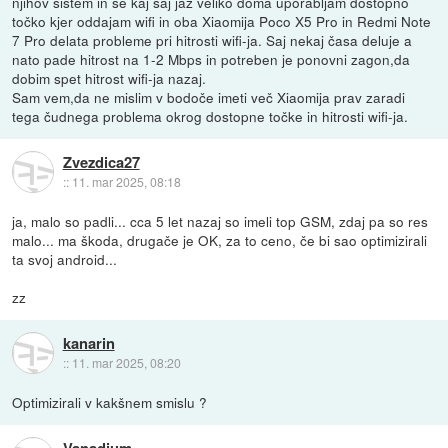
njihov sistem in še kaj saj jaz veliko doma uporabljam dostopno
točko kjer oddajam wifi in oba Xiaomija Poco X5 Pro in Redmi Note
7 Pro delata probleme pri hitrosti wifi-ja. Saj nekaj časa deluje a
nato pade hitrost na 1-2 Mbps in potreben je ponovni zagon,da
dobim spet hitrost wifi-ja nazaj.
Sam vem,da ne mislim v bodoče imeti več Xiaomija prav zaradi
tega čudnega problema okrog dostopne točke in hitrosti wifi-ja.
Zvezdica27
::
11. mar 2025, 08:18
ja, malo so padli... cca 5 let nazaj so imeli top GSM, zdaj pa so res
malo... ma škoda, drugače je OK, za to ceno, če bi sao optimizirali
ta svoj android...
zz
kanarin
::
11. mar 2025, 08:20
Optimizirali v kakšnem smislu ?
Vanadium