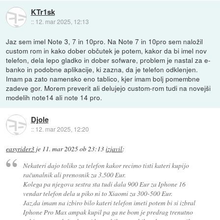
KTr1sk
::
12. mar 2025, 12:13
Jaz sem imel Note 3, 7 in 10pro. Na Note 7 in 10pro sem naložil
custom rom in kako dober občutek je potem, kakor da bi imel nov
telefon, dela lepo gladko in dober sofware, problem je nastal za e-
banko in podobne aplikacije, ki zazna, da je telefon odklenjen.
Imam pa zato namensko eno tablico, kjer imam bolj pomembne
zadeve gor. Morem preverit ali delujejo custom-rom tudi na novejši
modelih note14 ali note 14 pro.
Djole
::
12. mar 2025, 12:20
easyrider3
je
11. mar 2025 ob 23:13
izjavil
:
Nekateri dajo toliko za telefon kakor recimo tisti kateri kupijo
računalnik ali prenosnik za 3.500 Eur.
Kolega pa njegova sestra sta tudi dala 900 Eur za Iphone 16
vendar telefon dela u piko ni to Xiaomi za 300-500 Eur.
Jaz,da imam na izbiro bilo kateri telefon imeti potem bi si izbral
Iphone Pro Max ampak kupil pa ga ne bom je predrag trenutno