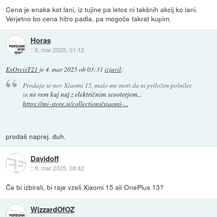
Cena je enaka kot lani, iz tujine pa letos ni takšnih akcij ko lani.
Verjetno bo cena hitro padla, pa mogoče takrat kupim.
Horas
::
6. mar 2025, 01:12
ExOrcisT21
je
4. mar 2025 ob 03:31
izjavil
:
Prodaja se nov Xiaomi 15, malo me moti da ni priložen polnilec
in
ne vem kaj naj z električnim scooterjem..
.
https://mi-store.si/collections/xiaomi-...
prodaš naprej. duh.
Davidoff
::
6. mar 2025, 08:42
Če bi izbirali, bi raje vzeli Xiaomi 15 ali OnePlus 13?
WizzardOfOZ