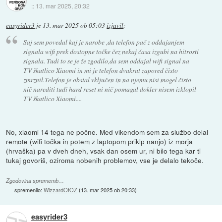
::
13. mar 2025, 20:32
easyrider3
je
13. mar 2025 ob 05:03
izjavil
:
Saj sem povedal kaj je narobe ,da telefon pač z oddajanjem
signala wifi prek dostopne točke čez nekaj časa izgubi na hitrosti
signala. Tudi to se je že zgodilo,da sem oddajal wifi signal na
TV škatlico Xiaomi in mi je telefon dvakrat zapored čisto
zmrznil.Telefon je obstal vključen in na njemu nisi mogel čisto
nič narediti tudi hard reset ni nič pomagal dokler nisem izklopil
TV škatlico Xiaomi....
No, xiaomi 14 tega ne počne. Med vikendom sem za službo delal
remote (wifi točka in potem z laptopom priklp nanjo) iz morja
(hrvaška) pa v dveh dneh, vsak dan osem ur, ni bilo tega kar ti
tukaj govoriš, oziroma nobenih problemov, vse je delalo tekoče.
Zgodovina sprememb…
spremenilo:
WizzardOfOZ
(
13. mar 2025 ob 20:33
)
easyrider3