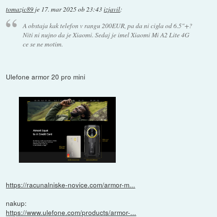
tomazic89
je
17. mar 2025 ob 23:43
izjavil
:
A obstaja kak telefon v rangu 200EUR, pa da ni cigla od 6.5"+?
Niti ni nujno da je Xiaomi. Sedaj je imel Xiaomi Mi A2 Lite 4G
ce se ne motim.
Ulefone armor 20 pro mini
https://racunalniske-novice.com/armor-m...
nakup:
https://www.ulefone.com/products/armor-...