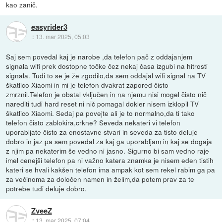
kao zanič.
easyrider3
::
13. mar 2025, 05:03
Saj sem povedal kaj je narobe ,da telefon pač z oddajanjem
signala wifi prek dostopne točke čez nekaj časa izgubi na hitrosti
signala. Tudi to se je že zgodilo,da sem oddajal wifi signal na TV
škatlico Xiaomi in mi je telefon dvakrat zapored čisto
zmrznil.Telefon je obstal vključen in na njemu nisi mogel čisto nič
narediti tudi hard reset ni nič pomagal dokler nisem izklopil TV
škatlico Xiaomi. Sedaj pa povejte ali je to normalno,da ti tako
telefon čisto zablokira,crkne? Seveda nekateri vi telefon
uporabljate čisto za enostavne stvari in seveda za tisto deluje
dobro in jaz pa sem povedal za kaj ga uporabljam in kaj se dogaja
z njim pa nekaterim še vedno ni jasno. Sigurno bi sam vedno raje
imel cenejši telefon pa ni važno katera znamka je nisem eden tistih
kateri se hvali kakšen telefon ima ampak kot sem rekel rabim ga pa
za večinoma za določen namen in želim,da potem prav za te
potrebe tudi deluje dobro.
ZveeZ
::
13. mar 2025, 07:04