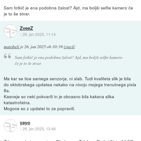
Sam fotkič je ena podobna žalost? Ajd, ma boljši selfie kamero če
je to še stvar.
ZveeZ
::
26. jan 2025, 11:14
matobeli
je
26. jan 2025 ob 10:39
izjavil
:
Sam fotkič je ena podobna žalost? Ajd, ma boljši selfie kamero
če je to še stvar.
Ma kar se tice samega senzorja, ni slab. Tudi kvaliteta slik je bila
do oktobrskega updatea nekako na nivoju mojega trenutnega pixla
8a.
Kasneje so neki pokvarili in je obcasno bila kaksna slika
katastrofalna.
Mogoce so z updatei to ze popravili.
yayo
::
26. jan 2025, 13:46