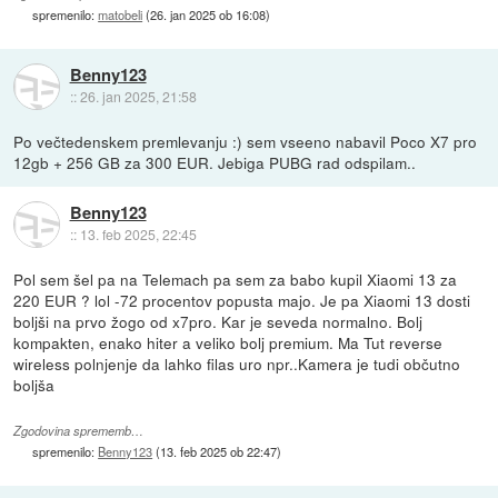
spremenilo:
matobeli
(
26. jan 2025 ob 16:08
)
Benny123
::
26. jan 2025, 21:58
Po večtedenskem premlevanju :) sem vseeno nabavil Poco X7 pro
12gb + 256 GB za 300 EUR. Jebiga PUBG rad odspilam..
Benny123
::
13. feb 2025, 22:45
Pol sem šel pa na Telemach pa sem za babo kupil Xiaomi 13 za
220 EUR ? lol -72 procentov popusta majo. Je pa Xiaomi 13 dosti
boljši na prvo žogo od x7pro. Kar je seveda normalno. Bolj
kompakten, enako hiter a veliko bolj premium. Ma Tut reverse
wireless polnjenje da lahko filas uro npr..Kamera je tudi občutno
boljša
Zgodovina sprememb…
spremenilo:
Benny123
(
13. feb 2025 ob 22:47
)