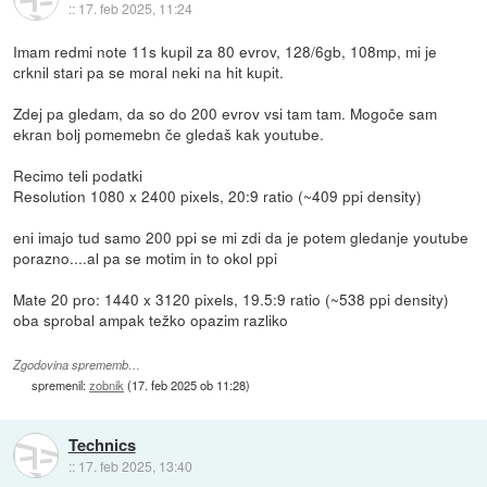
::
17. feb 2025, 11:24
Imam redmi note 11s kupil za 80 evrov, 128/6gb, 108mp, mi je
crknil stari pa se moral neki na hit kupit.
Zdej pa gledam, da so do 200 evrov vsi tam tam. Mogoče sam
ekran bolj pomemebn če gledaš kak youtube.
Recimo teli podatki
Resolution 1080 x 2400 pixels, 20:9 ratio (~409 ppi density)
eni imajo tud samo 200 ppi se mi zdi da je potem gledanje youtube
porazno....al pa se motim in to okol ppi
Mate 20 pro: 1440 x 3120 pixels, 19.5:9 ratio (~538 ppi density)
oba sprobal ampak težko opazim razliko
Zgodovina sprememb…
spremenil:
zobnik
(
17. feb 2025 ob 11:28
)
Technics
::
17. feb 2025, 13:40