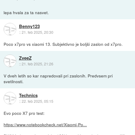
lepa hvala za ta nasvet.
Benny123
::
21. feb 2025, 20:30
Poco x7pro vs xiaomi 13. Subjektivno je boljši zaslon od x7pro.
ZveeZ
::
21. feb 2025, 21:26
V dveh letih so kar napredovali pri zaslonih. Predvsem pri
svetilnosti.
Technics
::
22. feb 2025, 05:15
Evo poco X7 pro test:
https://www.notebookcheck.net/Xiaomi-Po...