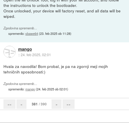
the instructions to unlock the bootloader.
Once unlocked, your device will factory reset, and all data will be
wiped.
Zgodovina sprememb…
spremenilo:
sbawe64
(
23. feb 2025 ob 11:28
)
mango
::
24. feb 2025, 02:01
Hvala za navodila! Bom probal, je pa na zgornji meji mojih
tehničnih sposobnosti:)
Zgodovina sprememb…
spremenilo:
mango
(
24. feb 2025 ob 02:01
)
381
/ 390
««
«
»
»»