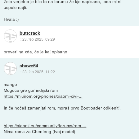
Zelo verjetno je bilo to na forumu že kje napisano, toda mi ni
uspelo najti.
Hvala :)
buttcrack
::
23. feb 2025, 09:29
preveri na xda, če je kaj opisano
sbawe64
::
23. feb 2025, 11:22
mango
Mogoče gre gor indijski rom
https://miuirom.org/phones/xiaomi-civi-...
In če hočeš zamenjati rom, moraš prvo Bootloader odkleniti.
https://xiaomi.eu/community/forums/rom-...
Nima roma za Chenfeng (tvoj model).