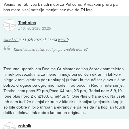
Vecina ne rabi vec k nudi mobi za Pol cene. V vsakem preru pa
bos moral vsaj baterijo menjati cez dve do Tri leta
Technics
::
16. feb 2025, 23:25
matobeli
je
15. feb 2025 ob 23:54
izjavil
:
Kateri modeli točno so ti pa povzročali težave?
Trenutno uporabljam Realme Gt Master edition,čeprav sam telefon
ni nek presežek,ima za mene in moje oči odličen ekran in lahko v
njega v temi gledam par ur skupaj (kripto) in me oči ter glava nič ne
bolijo.. drugače pa ogromno modelih od poco in Redmi note serije.
Testiral sem poco F2 pro,Poco X4 pro, X5 pro, Redmi note 8,9,10
,one plus nord 2 dn2103, OnePlus 5, OnePlus 6 (ta je ok). Na vseh
teh sem tudi že menjal ekrane z kitajskimi kopijami,dejansko kopije
so bile dobre ni bilo utripanja ekranov,je pa res da na kopijah touch
dotik ni deloval tak dobro kot pa na originalu..
zobnik