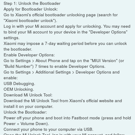
Step 1: Unlock the Bootloader
Apply for Bootloader Unlock:
Go to Xiaomi's official bootloader unlocking page (search for
"Xiaomi bootloader unlock").
Log in with your Mi account and apply for unlocking. You may need
to bind your Mi account to your device in the "Developer Options"
settings.
Xiaomi may impose a 7-day waiting period before you can unlock
the bootloader.
Enable Developer Options:
Go to Settings > About Phone and tap on the "MIUI Version" (or
"Build Number") 7 times to enable Developer Options.
Go to Settings > Additional Settings > Developer Options and
enable:
USB Debugging.
OEM Unlocking.
Download Mi Unlock Tool:
Download the Mi Unlock Tool from Xiaomi's official website and
install it on your computer.
Unlock the Bootloader:
Power off your phone and boot into Fastboot mode (press and hold
Power + Volume Down).
Connect your phone to your computer via USB.
Open the Mi Unlock Tool, log in with your Mi account, and follow