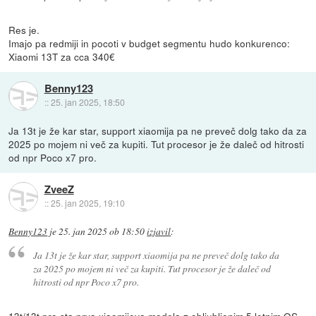
Res je.
Imajo pa redmiji in pocoti v budget segmentu hudo konkurenco:
Xiaomi 13T za cca 340€
Benny123
::
25. jan 2025, 18:50
Ja 13t je že kar star, support xiaomija pa ne preveč dolg tako da za
2025 po mojem ni več za kupiti. Tut procesor je že daleč od hitrosti
od npr Poco x7 pro.
ZveeZ
::
25. jan 2025, 19:10
Benny123
je
25. jan 2025 ob 18:50
izjavil
:
Ja 13t je že kar star, support xiaomija pa ne preveč dolg tako da
za 2025 po mojem ni več za kupiti. Tut procesor je že daleč od
hitrosti od npr Poco x7 pro.
13t/13t pro sta prva xiaomijeva modela z obljubljenim 5 letnim OS