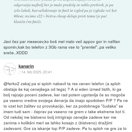
odgovarja najbolj ker je malo predolg in rahlo preširok, je pa
zelo lahek, barva/lakiranje in finiš in izgled pa je izgleda več kot
60eur, recimo s22 v bistvu cheap deluje proti temu (je pač
klasičn črn finiš).
Javi čez par mesecev,ko boš mel malo več appov gor in nafilan
spomin,kak bo telefon z 3Gb rama vse to "premlel"..pa veliko
sreče..XDDD
kanarin
::
14. feb 2025, 20:41
@ferko2 zakaj pa si sploh nabavil ta res cenen telefon (a sploh
obstaja še kaj cenejšega od tega) ? A si eden izmed tistih, ki ga
bolj rajcajo poceni zadeve, ker rad potem ugotavlja če so mogoče
pa vseeno vredne svojega denarja da imajo spodoben P/P ? Pa ne
to vzet kot žalitev oz provokacijo, ker za podobnega "čudaka" se
imam tudi sam - čeprav pa vseeno ne grem v take ekstreme kot ti.
Od nekdaj me bistveno bolj intrigirajo cenejše zadeve ker me
zanima v kolikšni meri se lahko kosajo z (bistveno) dražjimi
zadevami. Gre za iskanje top P/P zadeve. Pa tu sploh ne gre za to