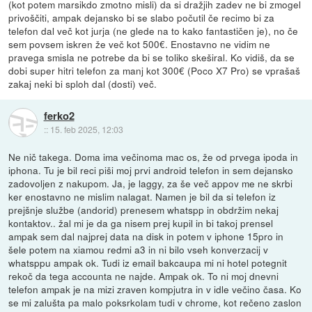
(kot potem marsikdo zmotno misli) da si dražjih zadev ne bi zmogel
privoščiti, ampak dejansko bi se slabo počutil če recimo bi za
telefon dal več kot jurja (ne glede na to kako fantastičen je), no če
sem povsem iskren že več kot 500€. Enostavno ne vidim ne
pravega smisla ne potrebe da bi se toliko skeširal. Ko vidiš, da se
dobi super hitri telefon za manj kot 300€ (Poco X7 Pro) se vprašaš
zakaj neki bi sploh dal (dosti) več.
ferko2
::
15. feb 2025, 12:03
Ne nič takega. Doma ima večinoma mac os, že od prvega ipoda in
iphona. Tu je bil reci piši moj prvi android telefon in sem dejansko
zadovoljen z nakupom. Ja, je laggy, za še več appov me ne skrbi
ker enostavno ne mislim nalagat. Namen je bil da si telefon iz
prejšnje službe (andorid) prenesem whatspp in obdržim nekaj
kontaktov.. žal mi je da ga nisem prej kupil in bi takoj prensel
ampak sem dal najprej data na disk in potem v iphone 15pro in
šele potem na xiamou redmi a3 in ni bilo vseh konverzacij v
whatsppu ampak ok. Tudi iz email bakcaupa mi ni hotel potegnit
rekoč da tega accounta ne najde. Ampak ok. To ni moj dnevni
telefon ampak je na mizi zraven kompjutra in v idle večino časa. Ko
se mi zalušta pa malo poksrkolam tudi v chrome, kot rečeno zaslon