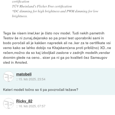
certification
TÜV Rheinland's Flicker Free certification
*DC dimming for high brightness and PWM dimming for low
brightness.
Tega še nisem imel,ker je čisto nov model. Tudi nekih pametnih
Testov še ni zunaj,dejansko so pa pravi test uporabniki sami in
bodo poročali ali je kakšen napredek ali ne..ker za te certifikate vsi
vemo kako se lahko dobijo na Kitajskem(ena proti približno) XD..ne
rečem,možno da so kaj izboljšali zaslone v zadnjih modelih,vendar
dvomim glede na ceno.. sicer pa ni ga po kvaliteti čez Samsugov
oled in Amoled.
matobeli
::
15. feb 2025, 23:54
Kateri modeli točno so ti pa povzročali težave?
Ricky_82
::
16. feb 2025, 07:57