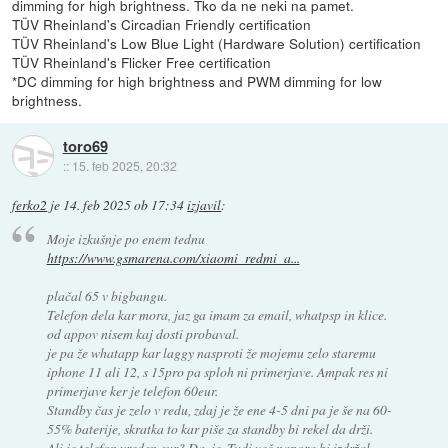
dimming for high brightness. Tko da ne neki na pamet.
TÜV Rheinland's Circadian Friendly certification
TÜV Rheinland's Low Blue Light (Hardware Solution) certification
TÜV Rheinland's Flicker Free certification
*DC dimming for high brightness and PWM dimming for low
brightness.
toro69
::
15. feb 2025, 20:32
ferko2
je
14. feb 2025 ob 17:34
izjavil
:
Moje izkušnje po enem tednu
https://www.gsmarena.com/xiaomi_redmi_a...
plačal 65 v bigbangu.
Telefon dela kar mora, jaz ga imam za email, whatpsp in klice.
od appov nisem kaj dosti probaval.
je pa že whatapp kar laggy nasproti že mojemu zelo staremu
iphone 11 ali 12, s 15pro pa sploh ni primerjave. Ampak res ni
primerjave ker je telefon 60eur.
Standby čas je zelo v redu, zdaj je že ene 4-5 dni pa je še na 60-
55% baterije, skratka to kar piše za standby bi rekel da drži.
Ali je telefon vreden eur? Da, je. Tudi več napora bi izdržal