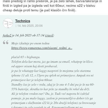
malo predolg in rahlo preširok, je pa zelo lahek, barva/lakiranje in
finiš in izgled pa je izgleda več kot 60eur, recimo s22 v bistvu
cheap deluje proti temu (je pač klasičn črn finiš).
Technics
::
14. feb 2025, 20:06
ferko2
je
14. feb 2025 ob 17:34
izjavil
:
Moje izkušnje po enem tednu
https://www.gsmarena.com/xiaomi_redmi_a...
plačal 65 v bigbangu.
Telefon dela kar mora, jaz ga imam za email, whatpsp in klice.
od appov nisem kaj dosti probaval.
je pa že whatapp kar laggy nasproti že mojemu zelo staremu
iphone 11 ali 12, s 15pro pa sploh ni primerjave. Ampak res ni
primerjave ker je telefon 60eur.
Standby čas je zelo v redu, zdaj je že ene 4-5 dni pa je še na 60-
55% baterije, skratka to kar piše za standby bi rekel da drži.
Ali je telefon vreden eur? Da, je. Tudi več napora bi izdržal
pomoje, je pa malo laggy, zaslon je presenetljivo dober (če ga
primerjam s službenim s22 ki je 20x dražji telefon) za browsanje
(chrome) in celo youtub je ok. Ergonomija/form mi ne