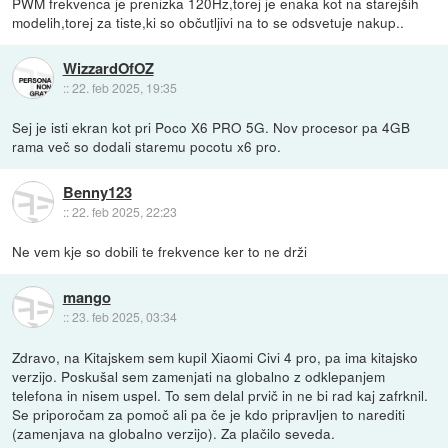
PWM frekvenca je prenizka 120Hz,torej je enaka kot na starejših
modelih,torej za tiste,ki so občutljivi na to se odsvetuje nakup..
WizzardOfOZ
::
22. feb 2025, 19:35
Sej je isti ekran kot pri Poco X6 PRO 5G. Nov procesor pa 4GB
rama več so dodali staremu pocotu x6 pro.
Benny123
::
22. feb 2025, 22:23
Ne vem kje so dobili te frekvence ker to ne drži
mango
::
23. feb 2025, 03:34
Zdravo, na Kitajskem sem kupil Xiaomi Civi 4 pro, pa ima kitajsko
verzijo. Poskušal sem zamenjati na globalno z odklepanjem
telefona in nisem uspel. To sem delal prvič in ne bi rad kaj zafrknil.
Se priporočam za pomoč ali pa če je kdo pripravljen to narediti
(zamenjava na globalno verzijo). Za plačilo seveda.