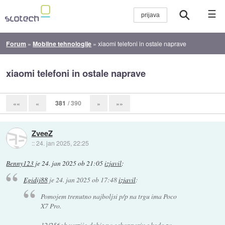
☰
Forum
»
Mobilne tehnologije
»
xiaomi telefoni in ostale naprave
xiaomi telefoni in ostale naprave
381
/ 390
««
«
»
»»
ZveeZ
::
24. jan 2025, 22:25
Benny123
je
24. jan 2025 ob 21:05
izjavil
:
Egidij88
je
24. jan 2025 ob 17:48
izjavil
:
Pomojem trenutno najboljsi p/p na trgu ima Poco
X7 Pro.
12/256gb verzijo dobis na gshopperju s kodo za