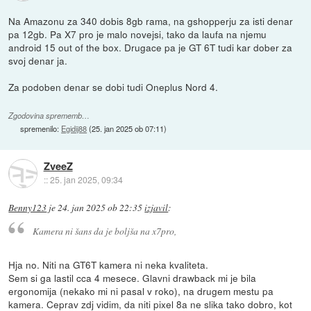
Na Amazonu za 340 dobis 8gb rama, na gshopperju za isti denar
pa 12gb. Pa X7 pro je malo novejsi, tako da laufa na njemu
android 15 out of the box. Drugace pa je GT 6T tudi kar dober za
svoj denar ja.
Za podoben denar se dobi tudi Oneplus Nord 4.
Zgodovina sprememb…
spremenilo:
Egidij88
(
25. jan 2025 ob 07:11
)
ZveeZ
::
25. jan 2025, 09:34
Benny123
je
24. jan 2025 ob 22:35
izjavil
:
Kamera ni šans da je boljša na x7pro,
Hja no. Niti na GT6T kamera ni neka kvaliteta.
Sem si ga lastil cca 4 mesece. Glavni drawback mi je bila
ergonomija (nekako mi ni pasal v roko), na drugem mestu pa
kamera. Ceprav zdj vidim, da niti pixel 8a ne slika tako dobro, kot