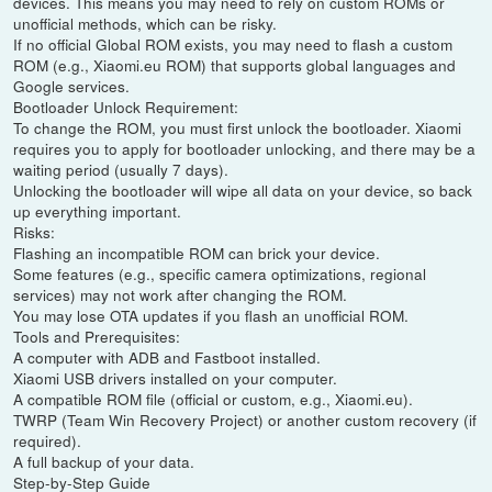
devices. This means you may need to rely on custom ROMs or
unofficial methods, which can be risky.
If no official Global ROM exists, you may need to flash a custom
ROM (e.g., Xiaomi.eu ROM) that supports global languages and
Google services.
Bootloader Unlock Requirement:
To change the ROM, you must first unlock the bootloader. Xiaomi
requires you to apply for bootloader unlocking, and there may be a
waiting period (usually 7 days).
Unlocking the bootloader will wipe all data on your device, so back
up everything important.
Risks:
Flashing an incompatible ROM can brick your device.
Some features (e.g., specific camera optimizations, regional
services) may not work after changing the ROM.
You may lose OTA updates if you flash an unofficial ROM.
Tools and Prerequisites:
A computer with ADB and Fastboot installed.
Xiaomi USB drivers installed on your computer.
A compatible ROM file (official or custom, e.g., Xiaomi.eu).
TWRP (Team Win Recovery Project) or another custom recovery (if
required).
A full backup of your data.
Step-by-Step Guide