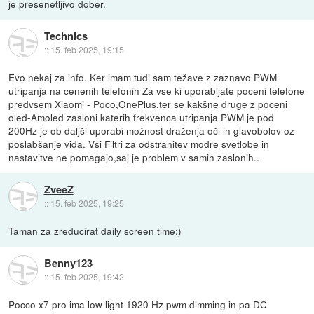
je presenetljivo dober.
Technics
::
15. feb 2025, 19:15
Evo nekaj za info. Ker imam tudi sam težave z zaznavo PWM
utripanja na cenenih telefonih Za vse ki uporabljate poceni telefone
predvsem Xiaomi - Poco,OnePlus,ter se kakšne druge z poceni
oled-Amoled zasloni katerih frekvenca utripanja PWM je pod
200Hz je ob daljši uporabi možnost draženja oči in glavobolov oz
poslabšanje vida. Vsi Filtri za odstranitev modre svetlobe in
nastavitve ne pomagajo,saj je problem v samih zaslonih..
ZveeZ
::
15. feb 2025, 19:25
Taman za zreducirat daily screen time:)
Benny123
::
15. feb 2025, 19:42
Pocco x7 pro ima low light 1920 Hz pwm dimming in pa DC