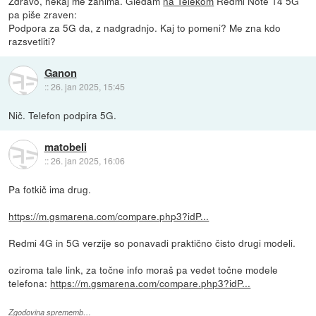
Zdravo, nekaj me zanima. Gledam
na Telekom
Redmi Note 14 5G
pa piše zraven:
Podpora za 5G da, z nadgradnjo. Kaj to pomeni? Me zna kdo
razsvetliti?
Ganon
::
26. jan 2025, 15:45
Nič. Telefon podpira 5G.
matobeli
::
26. jan 2025, 16:06
Pa fotkič ima drug.
https://m.gsmarena.com/compare.php3?idP...
Redmi 4G in 5G verzije so ponavadi praktično čisto drugi modeli.
oziroma tale link, za točne info moraš pa vedet točne modele
telefona:
https://m.gsmarena.com/compare.php3?idP...
Zgodovina sprememb…