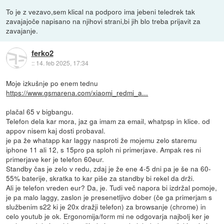
To je z vezavo,sem klical na podporo ima jebeni teledrek tak
zavajajoče napisano na njihovi strani,bi jih blo treba prijavit za
zavajanje.
ferko2
::
14. feb 2025, 17:34
Moje izkušnje po enem tednu
https://www.gsmarena.com/xiaomi_redmi_a...
plačal 65 v bigbangu.
Telefon dela kar mora, jaz ga imam za email, whatpsp in klice. od
appov nisem kaj dosti probaval.
je pa že whatapp kar laggy nasproti že mojemu zelo staremu
iphone 11 ali 12, s 15pro pa sploh ni primerjave. Ampak res ni
primerjave ker je telefon 60eur.
Standby čas je zelo v redu, zdaj je že ene 4-5 dni pa je še na 60-
55% baterije, skratka to kar piše za standby bi rekel da drži.
Ali je telefon vreden eur? Da, je. Tudi več napora bi izdržal pomoje,
je pa malo laggy, zaslon je presenetljivo dober (če ga primerjam s
službenim s22 ki je 20x dražji telefon) za browsanje (chrome) in
celo youtub je ok. Ergonomija/form mi ne odgovarja najbolj ker je