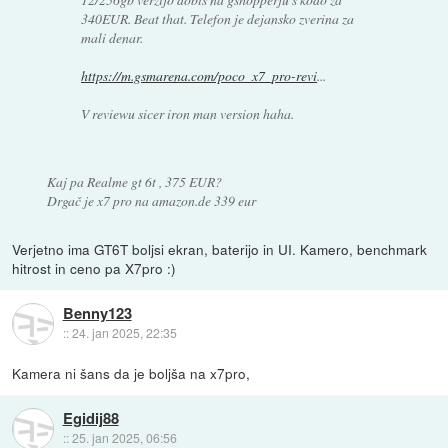
340EUR. Beat that. Telefon je dejansko zverina za
mali denar.
https://m.gsmarena.com/poco_x7_pro-revi
...
V reviewu sicer iron man version haha.
Kaj pa Realme gt 6t , 375 EUR?
Drgač je x7 pro na amazon.de 339 eur
Verjetno ima GT6T boljsi ekran, baterijo in UI. Kamero, benchmark
hitrost in ceno pa X7pro :)
Benny123
::
24. jan 2025, 22:35
Kamera ni šans da je boljša na x7pro,
Egidij88
::
25. jan 2025, 06:56