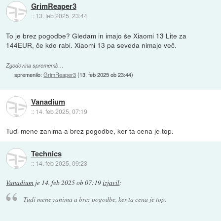
GrimReaper3
::
13. feb 2025, 23:44
To je brez pogodbe? Gledam in imajo še Xiaomi 13 Lite za
144EUR, če kdo rabi. Xiaomi 13 pa seveda nimajo več.
Zgodovina sprememb…
spremenilo:
GrimReaper3
(
13. feb 2025 ob 23:44
)
Vanadium
::
14. feb 2025, 07:19
Tudi mene zanima a brez pogodbe, ker ta cena je top.
Technics
::
14. feb 2025, 09:23
Vanadium
je
14. feb 2025 ob 07:19
izjavil
:
Tudi mene zanima a brez pogodbe, ker ta cena je top.