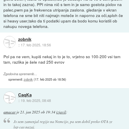
in to takoj zazna). PPI nima nič s tem in je samo gostota pixlov na
palec,pwm pa je frekvenca utripanja zaslona. gledanje v ekran
telefona ne sme bit niti najmajn moteče in naporno za oči,sploh če
si heavy user,tako da ti podatki upam da bodo komu koristili ob
nakupu novega telefona.
zobnik
::
17. feb 2025, 18:56
Pol pa ne vem, kupiš nekaj in to je to, vrjetno so 100-200 vsi tam
tam, razlika je šele nad 250 evrov
Zgodovina sprememb…
spremenil:
zobnik
(
17. feb 2025 ob 18:56
)
CaqKa
::
19. feb 2025, 08:48
amacar
je
21. jan 2025 ob 19:34
izjavil
:
Js sem zamenjal regijo na Nemcijo, pa sem dobil preko OTA ze
lep cas nazaj.