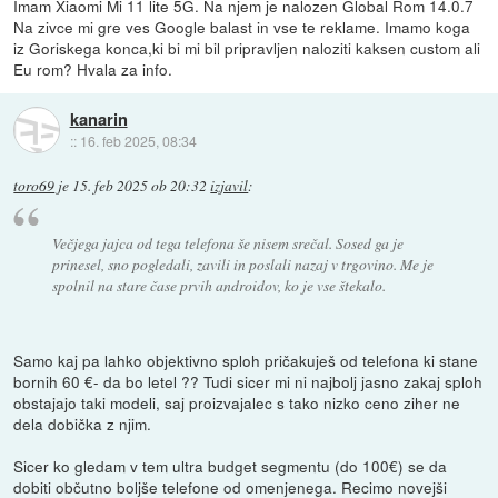
Imam Xiaomi Mi 11 lite 5G. Na njem je nalozen Global Rom 14.0.7
Na zivce mi gre ves Google balast in vse te reklame. Imamo koga
iz Goriskega konca,ki bi mi bil pripravljen naloziti kaksen custom ali
Eu rom? Hvala za info.
kanarin
::
16. feb 2025, 08:34
toro69
je
15. feb 2025 ob 20:32
izjavil
:
Večjega jajca od tega telefona še nisem srečal. Sosed ga je
prinesel, sno pogledali, zavili in poslali nazaj v trgovino. Me je
spolnil na stare čase prvih androidov, ko je vse štekalo.
Samo kaj pa lahko objektivno sploh pričakuješ od telefona ki stane
bornih 60 €- da bo letel ?? Tudi sicer mi ni najbolj jasno zakaj sploh
obstajajo taki modeli, saj proizvajalec s tako nizko ceno ziher ne
dela dobička z njim.
Sicer ko gledam v tem ultra budget segmentu (do 100€) se da
dobiti občutno boljše telefone od omenjenega. Recimo novejši