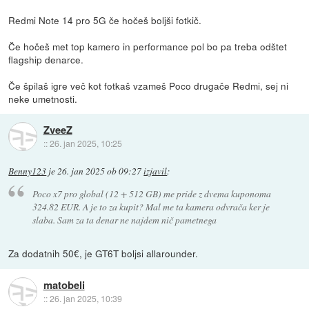
Redmi Note 14 pro 5G če hočeš boljši fotkič.
Če hočeš met top kamero in performance pol bo pa treba odštet
flagship denarce.
Če špilaš igre več kot fotkaš vzameš Poco drugače Redmi, sej ni
neke umetnosti.
ZveeZ
::
26. jan 2025, 10:25
Benny123
je
26. jan 2025 ob 09:27
izjavil
:
Poco x7 pro global (12 + 512 GB) me pride z dvema kuponoma
324.82 EUR. A je to za kupit? Mal me ta kamera odvrača ker je
slaba. Sam za ta denar ne najdem nič pametnega
Za dodatnih 50€, je GT6T boljsi allarounder.
matobeli
::
26. jan 2025, 10:39