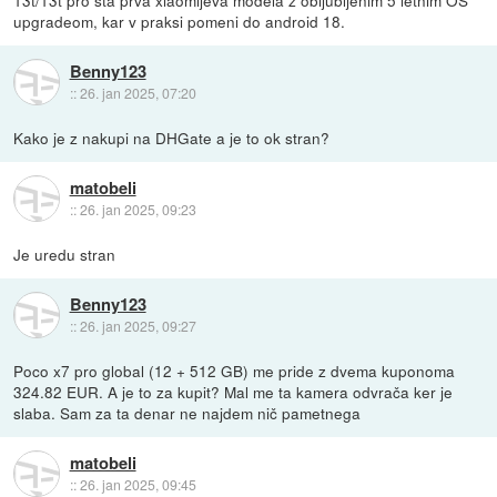
upgradeom, kar v praksi pomeni do android 18.
Benny123
::
26. jan 2025, 07:20
Kako je z nakupi na DHGate a je to ok stran?
matobeli
::
26. jan 2025, 09:23
Je uredu stran
Benny123
::
26. jan 2025, 09:27
Poco x7 pro global (12 + 512 GB) me pride z dvema kuponoma
324.82 EUR. A je to za kupit? Mal me ta kamera odvrača ker je
slaba. Sam za ta denar ne najdem nič pametnega
matobeli
::
26. jan 2025, 09:45