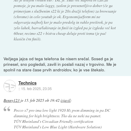
pomoje, je pa malo laggy, zaslon je presenetljivo dober (če ga
primerjam s službenim s22 ki je 20x dražji telefon) za browsanje
(chrome) in celo youtub je ok. Ergonomija/form mi ne
odgovarja najbolj ker je malo predolg in rahlo preširok, je pa
zelo lahek, barva/lakiranje in finiš in izgled pa je izgleda več kot
60eur, recimo s22 v bistvu cheap deluje proti temu (je pač
klasičn črn finiš).
Večjega jajca od tega telefona še nisem srečal. Sosed ga je
prinesel, sno pogledali, zavili in poslali nazaj v trgovino. Me je
spolnil na stare čase prvih androidov, ko je vse štekalo.
Technics
::
15. feb 2025, 23:35
Benny123
je
15. feb 2025 ob 19:42
izjavil
:
Pocco x7 pro ima low light 1920 Hz pwm dimming in pa DC
dimming for high brightness. Tko da ne neki na pamet.
TÜV Rheinland's Circadian Friendly certification
TÜV Rheinland's Low Blue Light (Hardware Solution)