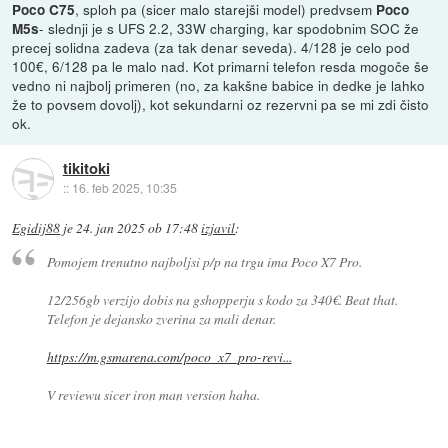
, sploh pa (sicer malo starejši model) predvsem
Poco C75
Poco
- slednji je s UFS 2.2, 33W charging, kar spodobnim SOC že
M5s
precej solidna zadeva (za tak denar seveda). 4/128 je celo pod
100€, 6/128 pa le malo nad. Kot primarni telefon resda mogoče še
vedno ni najbolj primeren (no, za kakšne babice in dedke je lahko
že to povsem dovolj), kot sekundarni oz rezervni pa se mi zdi čisto
ok.
tikitoki
::
16. feb 2025, 10:35
Egidij88
je
24. jan 2025 ob 17:48
izjavil
:
Pomojem trenutno najboljsi p/p na trgu ima Poco X7 Pro.
12/256gb verzijo dobis na gshopperju s kodo za 340€. Beat that.
Telefon je dejansko zverina za mali denar.
https://m.gsmarena.com/poco_x7_pro-revi...
V reviewu sicer iron man version haha.