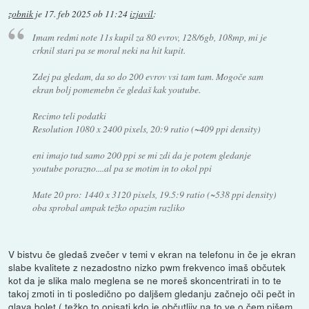
zobnik
je
17. feb 2025 ob 11:24
izjavil
:
Imam redmi note 11s kupil za 80 evrov, 128/6gb, 108mp, mi je
crknil stari pa se moral neki na hit kupit.
Zdej pa gledam, da so do 200 evrov vsi tam tam. Mogoče sam
ekran bolj pomemebn če gledaš kak youtube.
Recimo teli podatki
Resolution 1080 x 2400 pixels, 20:9 ratio (~409 ppi density)
eni imajo tud samo 200 ppi se mi zdi da je potem gledanje
youtube porazno....al pa se motim in to okol ppi
Mate 20 pro: 1440 x 3120 pixels, 19.5:9 ratio (~538 ppi density)
oba sprobal ampak težko opazim razliko
V bistvu če gledaš zvečer v temi v ekran na telefonu in če je ekran
slabe kvalitete z nezadostno nizko pwm frekvenco imaš občutek
kot da je slika malo meglena se ne moreš skoncentrirati in to te
takoj zmoti in ti posledično po daljšem gledanju začnejo oči pečt in
glava bolet ( težko to opisati,kdo je občutljiv na to ve o čem pišem