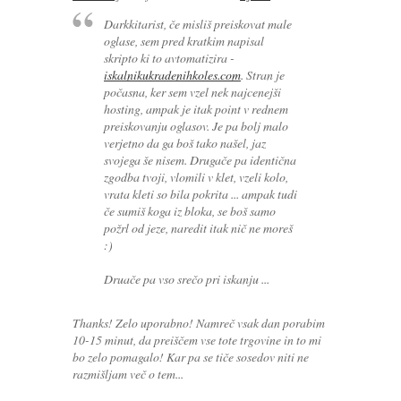
Darkkitarist, če misliš preiskovat male
oglase, sem pred kratkim napisal
skripto ki to avtomatizira -
iskalnikukradenihkoles.com
. Stran je
počasna, ker sem vzel nek najcenejši
hosting, ampak je itak point v rednem
preiskovanju oglasov. Je pa bolj malo
verjetno da ga boš tako našel, jaz
svojega še nisem. Drugače pa identična
zgodba tvoji, vlomili v klet, vzeli kolo,
vrata kleti so bila pokrita ... ampak tudi
če sumiš koga iz bloka, se boš samo
požrl od jeze, naredit itak nič ne moreš
:)
Druače pa vso srečo pri iskanju ...
Thanks! Zelo uporabno! Namreč vsak dan porabim
10-15 minut, da preiščem vse tote trgovine in to mi
bo zelo pomagalo! Kar pa se tiče sosedov niti ne
razmišljam več o tem...