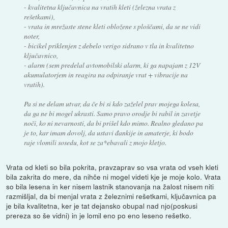
- kvalitetna ključavnica na vratih kleti (železna vrata z
rešetkami),
- vrata in mrežaste stene kleti obložene s ploščami, da se ne vidi
noter,
- bicikel priklenjen z debelo verigo sidrano v tla in kvalitetno
ključavnico,
- alarm (sem predelal avtomobilski alarm, ki ga napajam z 12V
akumulatorjem in reagira na odpiranje vrat + vibracije na
vratih).
Pa si ne delam utvar, da če bi si kdo zaželel prav mojega kolesa,
da ga ne bi mogel ukrasti. Samo pravo orodje bi rabil in zavetje
noči, ko ni nevarnosti, da bi prišel kdo mimo. Realno gledano pa
je to, kar imam dovolj, da ustavi đankije in amaterje, ki bodo
raje vlomili sosedu, kot se za*ebavali z mojo kletjo.
Vrata od kleti so bila pokrita, pravzaprav so vsa vrata od vseh kleti
bila zakrita do mere, da nihče ni mogel videti kje je moje kolo. Vrata
so bila lesena in ker nisem lastnik stanovanja na žalost nisem niti
razmišljal, da bi menjal vrata z železnimi rešetkami, ključavnica pa
je bila kvalitetna, ker je tat dejansko obupal nad njo(poskusi
prereza so še vidni) in je lomil eno po eno leseno rešetko.