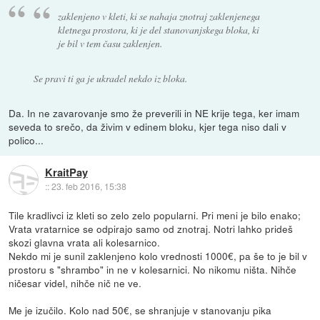
zaklenjeno v kleti, ki se nahaja znotraj zaklenjenega
kletnega prostora, ki je del stanovanjskega bloka, ki
je bil v tem času zaklenjen.
Se pravi ti ga je ukradel nekdo iz bloka.
Da. In ne zavarovanje smo že preverili in NE krije tega, ker imam
seveda to srečo, da živim v edinem bloku, kjer tega niso dali v
polico...
KraitPay
::
23. feb 2016, 15:38
Tile kradlivci iz kleti so zelo zelo popularni. Pri meni je bilo enako;
Vrata vratarnice se odpirajo samo od znotraj. Notri lahko prideš
skozi glavna vrata ali kolesarnico.
Nekdo mi je sunil zaklenjeno kolo vrednosti 1000€, pa še to je bil v
prostoru s "shrambo" in ne v kolesarnici. No nikomu ništa. Nihče
ničesar videl, nihče nič ne ve.
Me je izučilo. Kolo nad 50€, se shranjuje v stanovanju pika