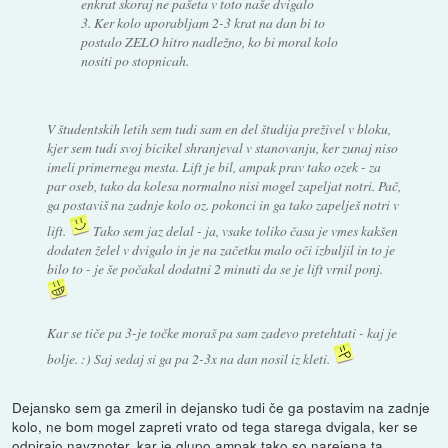
enkrat skoraj ne pašeta v toto naše dvigalo
3. Ker kolo uporabljam 2-3 krat na dan bi to
postalo ZELO hitro nadležno, ko bi moral kolo
nositi po stopnicah.
V študentskih letih sem tudi sam en del študija preživel v bloku,
kjer sem tudi svoj bicikel shranjeval v stanovanju, ker zunaj niso
imeli primernega mesta. Lift je bil, ampak prav tako ozek - za
par oseb, tako da kolesa normalno nisi mogel zapeljat notri. Pač,
ga postaviš na zadnje kolo oz. pokonci in ga tako zapelješ notri v
lift.
Tako sem jaz delal - ja, vsake toliko časa je vmes kakšen
dodaten želel v dvigalo in je na začetku malo oči izbuljil in to je
bilo to - je še počakal dodatni 2 minuti da se je lift vrnil ponj.
Kar se tiče pa 3-je točke moraš pa sam zadevo pretehtati - kaj je
bolje. :) Saj sedaj si ga pa 2-3x na dan nosil iz kleti.
Dejansko sem ga zmeril in dejansko tudi če ga postavim na zadnje
kolo, ne bom mogel zapreti vrato od tega starega dvigala, ker se
odpirajo navznoter, kar je glupo ampak tako so narejena ta