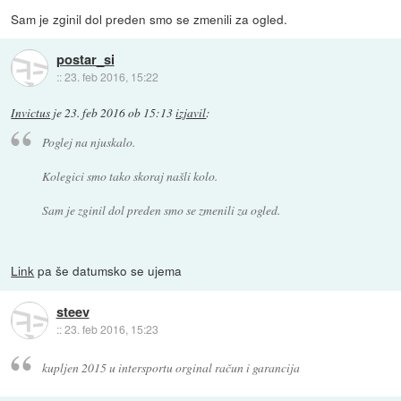
Sam je zginil dol preden smo se zmenili za ogled.
postar_si
::
23. feb 2016, 15:22
Invictus
je
23. feb 2016 ob 15:13
izjavil
:
Poglej na njuskalo.
Kolegici smo tako skoraj našli kolo.
Sam je zginil dol preden smo se zmenili za ogled.
Link
pa še datumsko se ujema
steev
::
23. feb 2016, 15:23
kupljen 2015 u intersportu orginal račun i garancija