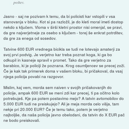
poštev.
Jasno - saj ne pozivam k temu, da bi policisti kar vstopili v vsa
stanovanja v bloku. Kot si pa razložil, je do kleti moral imeti dostop
nekdo s ključem. Vloma v širši kletni prostor nisi omenjal, se pravi,
da gre najverjetneje za osebo s ključem - torej še enkrat potrditev,
da gre za enega od sosedov.
Tatvine 600 EUR vrednega bicikla se tudi ne lotevajo amaterji za
svoj prvi podvig. Je verjetno kar treba poznat koga, ki ga bo
odkupil in kasneje spravil v promet. Tako da gre verjetno za
barabico, ki je policiji že poznana. Krog osumljencev se precej zoži.
Če je kak tak primerek doma v vašem bloku, bi pričakoval, da vsaj
njega policija povabi na razgovor.
Mislim, kaj vem, morda sem naiven v svojih pričakovanjih do
policije, ampak 600 EUR se meni zdi kar precej, ti pa očitno kolo
potrebuješ. Kje pa potem postavimo mejo? A tatvin avtomobilov do
5.000 EUR tudi ne preiskujejo? Ali je meja morda celo višja, tam
nekje pri 20.000 EUR? Če je temu tako, potem je verjetno
najboljše, da naša policija javno obelodani, da tatvin do X EUR pač
ne bodo preiskovali.