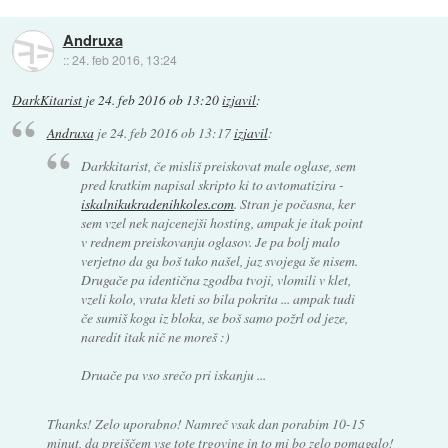
Andruxa
::
24. feb 2016, 13:24
DarkKitarist
je
24. feb 2016 ob 13:20
izjavil
:
Andruxa
je
24. feb 2016 ob 13:17
izjavil
:
Darkkitarist, če misliš preiskovat male oglase, sem
pred kratkim napisal skripto ki to avtomatizira -
iskalnikukradenihkoles.com
. Stran je počasna, ker
sem vzel nek najcenejši hosting, ampak je itak point
v rednem preiskovanju oglasov. Je pa bolj malo
verjetno da ga boš tako našel, jaz svojega še nisem.
Drugače pa identična zgodba tvoji, vlomili v klet,
vzeli kolo, vrata kleti so bila pokrita ... ampak tudi
če sumiš koga iz bloka, se boš samo požrl od jeze,
naredit itak nič ne moreš :)
Druače pa vso srečo pri iskanju ...
Thanks! Zelo uporabno! Namreč vsak dan porabim 10-15
minut, da preiščem vse tote trgovine in to mi bo zelo pomagalo!