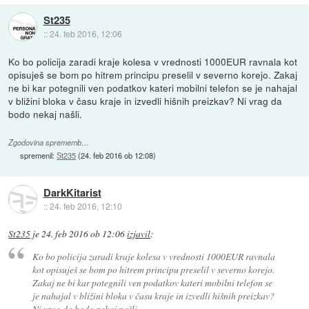
St235
::
24. feb 2016, 12:06
Ko bo policija zaradi kraje kolesa v vrednosti 1000EUR ravnala kot
opisuješ se bom po hitrem principu preselil v severno korejo. Zakaj
ne bi kar potegnili ven podatkov kateri mobilni telefon se je nahajal
v bližini bloka v času kraje in izvedli hišnih preizkav? Ni vrag da
bodo nekaj našli.
Zgodovina sprememb…
spremenil:
St235
(
24. feb 2016 ob 12:08
)
DarkKitarist
::
24. feb 2016, 12:10
St235
je
24. feb 2016 ob 12:06
izjavil
:
Ko bo policija zaradi kraje kolesa v vrednosti 1000EUR ravnala
kot opisuješ se bom po hitrem principu preselil v severno korejo.
Zakaj ne bi kar potegnili ven podatkov kateri mobilni telefon se
je nahajal v bližini bloka v času kraje in izvedli hišnih preizkav?
Ni vrag da bodo nekaj našli.