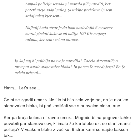
Ampak policija sevada ni morala nič narediti, ker
poterbujejo sodni nalog za takšne preiskave in sem
sedaj tukaj kjer sem...
Najbolj huda stvar je da bom naslednjih 6 mesecev
moral gledati kako se mi odlije 100 € iz mojega
računa, ker sem vzel na obroke...
In kaj naj bi policija po tvoje naredila? Začelo sistematično
pretepat ostale stanovalce bloka? In potem še sosednjega? Bo že
nekdo priznal...
Hmm... Let's see...
Če bi se zgodil umor v kleti in bi bilo zelo verjetno, da je morilec
stanovalec bloka, bi pač zaslišali vse stanovalce bloka, ane.
Ker pa kraja kolesa ni ravno umor... Mogoče bi na pogovor lahko
povabili par stanovalcev, ki imajo že kartoteko oz. so stari znanci
policije? V vsakem bloku z več kot 6 strankami se najde kakšen
tak...