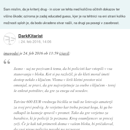
Sam mislim, da je kriterij drug - in sicer se tehta med količino očitnih dokazov ter
višino škode; oziroma je zadaj educated guess, kjer je na tehtnici na eni strani koliko
možnosti sploh je, da bodo ukradeno stvar našli, na drugi pa posegi v zasebnost.
DarkKitarist
::
24. feb 2016, 14:06
imagodei
je
24. feb 2016 ob 13:59
izjavil
:
Jasno - saj ne pozivam k temu, da bi policisti kar vstopili v vsa
stanovanja v bloku. Kot si pa razložil, je do kleti moral imeti
dostop nekdo s ključem. Vloma v širši kletni prostor nisi
omenjal, se pravi, da gre najverjetneje za osebo s ključem - torej
še enkrat potrditev, da gre za enega od sosedov.
Tatvine 600 EUR vrednega bicikla se tudi ne lotevajo amaterji
za svoj prvi podvig. Je verjetno kar treba poznat koga, ki ga bo
odkupil in kasneje spravil v promet. Tako da gre verjetno za
barabico, ki je policiji že poznana. Krog osumljencev se precej
zoži. Če je kak tak primerek doma v vašem bloku, bi pričakoval,
da vsaj njega policija povabi na razgovor.