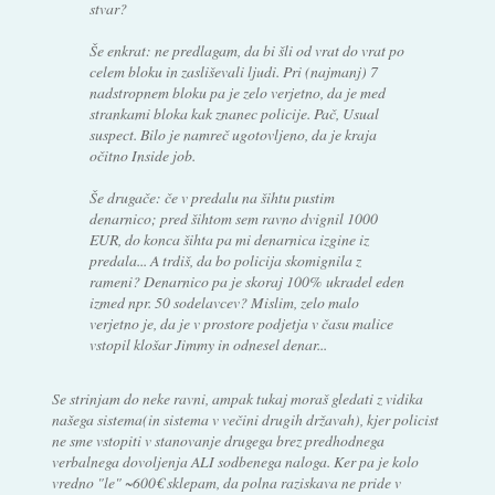
stvar?
Še enkrat: ne predlagam, da bi šli od vrat do vrat po
celem bloku in zasliševali ljudi. Pri (najmanj) 7
nadstropnem bloku pa je zelo verjetno, da je med
strankami bloka kak znanec policije. Pač, Usual
suspect. Bilo je namreč ugotovljeno, da je kraja
očitno Inside job.
Še drugače: če v predalu na šihtu pustim
denarnico; pred šihtom sem ravno dvignil 1000
EUR, do konca šihta pa mi denarnica izgine iz
predala... A trdiš, da bo policija skomignila z
rameni? Denarnico pa je skoraj 100% ukradel eden
izmed npr. 50 sodelavcev? Mislim, zelo malo
verjetno je, da je v prostore podjetja v času malice
vstopil klošar Jimmy in odnesel denar...
Se strinjam do neke ravni, ampak tukaj moraš gledati z vidika
našega sistema(in sistema v večini drugih državah), kjer policist
ne sme vstopiti v stanovanje drugega brez predhodnega
verbalnega dovoljenja ALI sodbenega naloga. Ker pa je kolo
vredno "le" ~600€ sklepam, da polna raziskava ne pride v