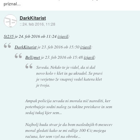
priznal...
DarkKitarist
::
24. feb 2016, 11:28
St235
je
24. feb 2016 ob 11:24
izjavil
:
DarkKitarist
je
23. feb 2016 ob 15:50
izjavil
:
Bellzmet
je
23. feb 2016 ob 15:48
izjavil
:
Seveda. Nekdo te je videl, da si dal
novo kolo v klet in ga ukradel. Se pravi
je verjetno že vnaprej vedel katera klet
je tvoja.
Ampak policija sevada ni morala nič narediti, ker
poterbujejo sodni nalog za takšne preiskave in sem
sedaj tukaj kjer sem...
Najbolj huda stvar je da bom naslednjih 6 mesecev
moral gledati kako se mi odlije 100 € iz mojega
računa, ker sem vzel na obroke...