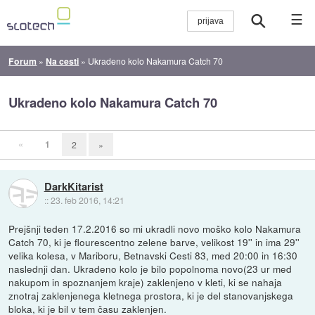
☰
Forum
»
Na cesti
»
Ukradeno kolo Nakamura Catch 70
Ukradeno kolo Nakamura Catch 70
«
1
2
»
DarkKitarist
::
23. feb 2016, 14:21
Prejšnji teden 17.2.2016 so mi ukradli novo moško kolo Nakamura
Catch 70, ki je flourescentno zelene barve, velikost 19'' in ima 29''
velika kolesa, v Mariboru, Betnavski Cesti 83, med 20:00 in 16:30
naslednji dan. Ukradeno kolo je bilo popolnoma novo(23 ur med
nakupom in spoznanjem kraje) zaklenjeno v kleti, ki se nahaja
znotraj zaklenjenega kletnega prostora, ki je del stanovanjskega
bloka, ki je bil v tem času zaklenjen.