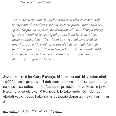
Srečo želim tudi tebi!
Jaz ravno iščem najbolj ugodno novo kolo tako da sem že bolj
kot ne obupal :) Lahko se pa tudi kasneje pojavi, ravno zato sem
spisal skripto, da se potem ne ukvarjam več s tem. Sem pa precej
spraševal okrok kako se to sploh proda in mi še vedno ni čist
jasno moram priznat. Včeraj sem bil v trgovini, spraševal za
novo kolo, pa mi je prodajalec povedal, da so v zadnjem tednu
prišli trije jamrat zaradi ukradenega bajka. Kako se lahko toliko
koles proda od ust do ust mi ni čisto jasno ... samo meni so
ukradli že 4 v zadnjih 15 letih
Jaz sem imel 9 let Gary Fisherja, ki je takrat tudi bil vreden okoli
1000€ in sem ga prevozil dobesedno dokler mi ni razpadel. In ja
nato sem se odločil, da je čas da si privoščim novo kolo, in ja vzel
Nakamuro na obroke :P Pol nebi bilo tako hudo, če nebi rabil
gledati vsak mesec kako se mi odteguje denar za nekaj kar nimam
:(
imagodei
je
24. feb 2016 ob 13:21
izjavil
: