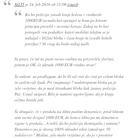
St235
je
24. feb 2016 ob 12:06
izjavil
:
Ko bo policija zaradi kraje kolesa v vrednosti
1000EUR ravnala kot opisuješ se bom po hitrem
principu preselil v severno korejo. Zakaj ne bi kar
potegnili ven podatkov kateri mobilni telefon se je
nahajal v bližini bloka v času kraje in izvedli hišnih
preizkav? Ni vrag da bodo nekaj našli.
Se pravi, če tat ne pusti ravno osebne na prizorišču zločina,
potem je OK, če ukrade 1000 EUR vredno stvar?
Še enkrat: ne predlagam, da bi šli od vrat do vrat po celem bloku
in zasliševali ljudi. Pri (najmanj) 7 nadstropnem bloku pa je
zelo verjetno, da je med strankami bloka kak znanec policije.
Pač, Usual suspect. Bilo je namreč ugotovljeno, da je kraja
očitno Inside job.
Še drugače: če v predalu na šihtu pustim denarnico; pred šihtom
sem ravno dvignil 1000 EUR, do konca šihta pa mi denarnica
izgine iz predala... A trdiš, da bo policija skomignila z rameni?
Denarnico pa je skoraj 100% ukradel eden izmed npr. 50
sodelavcev? Mislim, zelo malo verjetno je, da je v prostore