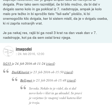
dvigala. Prav tako sem razmišljal, če bi bilo možno, da bi dal v
dvigalo samo kolo in ga poklical iz 7. nadstropja, ampak je kolo
malo pre težko in bi sprožilo tisto "fail-safe" ploščo, ki bi
onemogočilo klic dvigala, ker bi sistem mislil, da je v dvigalu oseba,
ki ni zaprla notranjih vrat.
Je pa nekaj res, rajši bi ga nosil 3 krat na dan vsak dan v 7.
nadstropje, kot pa da sem ostal brez njega.
imagodei
::
24. feb 2016, 12:00
St235
je
24. feb 2016 ob 11:24
izjavil
:
DarkKitarist
je
23. feb 2016 ob 15:50
izjavil
:
Bellzmet
je
23. feb 2016 ob 15:48
izjavil
:
Seveda. Nekdo te je videl, da si dal
novo kolo v klet in ga ukradel. Se pravi
je verjetno že vnaprej vedel katera klet
je tvoja.