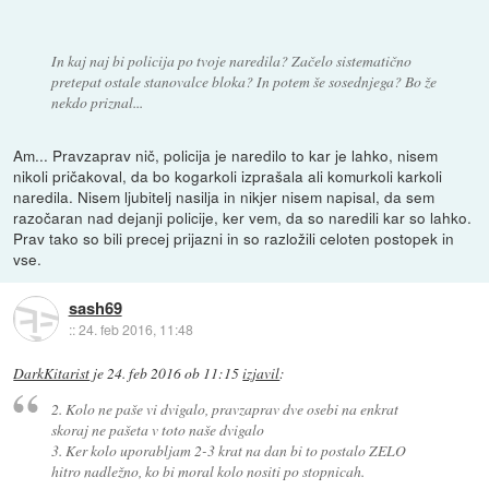
In kaj naj bi policija po tvoje naredila? Začelo sistematično
pretepat ostale stanovalce bloka? In potem še sosednjega? Bo že
nekdo priznal...
Am... Pravzaprav nič, policija je naredilo to kar je lahko, nisem
nikoli pričakoval, da bo kogarkoli izprašala ali komurkoli karkoli
naredila. Nisem ljubitelj nasilja in nikjer nisem napisal, da sem
razočaran nad dejanji policije, ker vem, da so naredili kar so lahko.
Prav tako so bili precej prijazni in so razložili celoten postopek in
vse.
sash69
::
24. feb 2016, 11:48
DarkKitarist
je
24. feb 2016 ob 11:15
izjavil
:
2. Kolo ne paše vi dvigalo, pravzaprav dve osebi na enkrat
skoraj ne pašeta v toto naše dvigalo
3. Ker kolo uporabljam 2-3 krat na dan bi to postalo ZELO
hitro nadležno, ko bi moral kolo nositi po stopnicah.