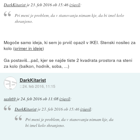
DarkKitarist
je
23. feb 2016 ob 15:46
izjavil
:
Pri meni je problem, da v stanovanju nimam kje, da bi imel kolo
shranjeno.
Mogoče samo ideja, ki sem jo prvič opazil v IKEI. Stenski nosilec za
kolo (
primer in ideje
)
Ga postaviš...pač, kjer se najde tiste 2 kvadrata prostora na steni
za kolo (balkon, hodnik, soba, ...)
DarkKitarist
::
24. feb 2016, 11:15
sash69
je
24. feb 2016 ob 11:08
izjavil
:
DarkKitarist
je
23. feb 2016 ob 15:46
izjavil
:
Pri meni je problem, da v stanovanju nimam kje, da
bi imel kolo shranjeno.