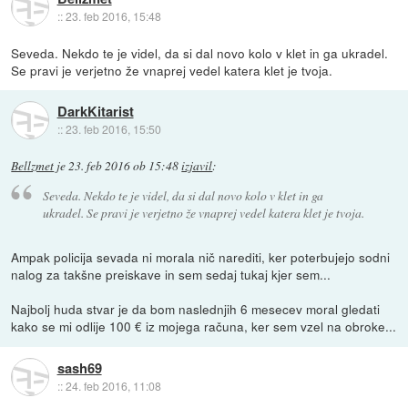
::
23. feb 2016, 15:48
Seveda. Nekdo te je videl, da si dal novo kolo v klet in ga ukradel.
Se pravi je verjetno že vnaprej vedel katera klet je tvoja.
DarkKitarist
::
23. feb 2016, 15:50
Bellzmet
je
23. feb 2016 ob 15:48
izjavil
:
Seveda. Nekdo te je videl, da si dal novo kolo v klet in ga
ukradel. Se pravi je verjetno že vnaprej vedel katera klet je tvoja.
Ampak policija sevada ni morala nič narediti, ker poterbujejo sodni
nalog za takšne preiskave in sem sedaj tukaj kjer sem...
Najbolj huda stvar je da bom naslednjih 6 mesecev moral gledati
kako se mi odlije 100 € iz mojega računa, ker sem vzel na obroke...
sash69
::
24. feb 2016, 11:08