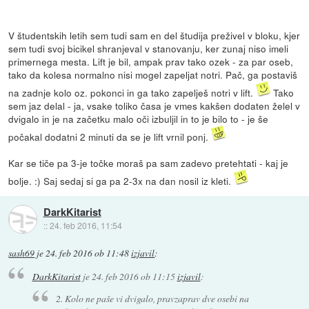
V študentskih letih sem tudi sam en del študija preživel v bloku, kjer
sem tudi svoj bicikel shranjeval v stanovanju, ker zunaj niso imeli
primernega mesta. Lift je bil, ampak prav tako ozek - za par oseb,
tako da kolesa normalno nisi mogel zapeljat notri. Pač, ga postaviš
na zadnje kolo oz. pokonci in ga tako zapelješ notri v lift.
Tako
sem jaz delal - ja, vsake toliko časa je vmes kakšen dodaten želel v
dvigalo in je na začetku malo oči izbuljil in to je bilo to - je še
počakal dodatni 2 minuti da se je lift vrnil ponj.
Kar se tiče pa 3-je točke moraš pa sam zadevo pretehtati - kaj je
bolje. :) Saj sedaj si ga pa 2-3x na dan nosil iz kleti.
DarkKitarist
::
24. feb 2016, 11:54
sash69
je
24. feb 2016 ob 11:48
izjavil
:
DarkKitarist
je
24. feb 2016 ob 11:15
izjavil
:
2. Kolo ne paše vi dvigalo, pravzaprav dve osebi na