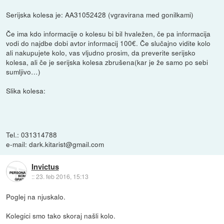
Serijska kolesa je: AA31052428 (vgravirana med gonilkami)
Če ima kdo informacije o kolesu bi bil hvaležen, če pa informacija
vodi do najdbe dobi avtor informacij 100€. Če slučajno vidite kolo
ali nakupujete kolo, vas vljudno prosim, da preverite serijsko
kolesa, ali če je serijska kolesa zbrušena(kar je že samo po sebi
sumljivo…)
Slika kolesa:
Tel.: 031314788
e-mail: dark.kitarist@gmail.com
Invictus
::
23. feb 2016, 15:13
Poglej na njuskalo.
Kolegici smo tako skoraj našli kolo.