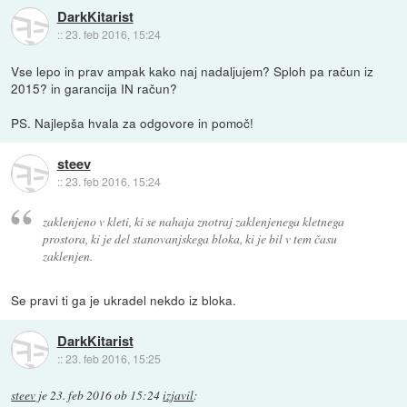
DarkKitarist
::
23. feb 2016, 15:24
Vse lepo in prav ampak kako naj nadaljujem? Sploh pa račun iz
2015? in garancija IN račun?
PS. Najlepša hvala za odgovore in pomoč!
steev
::
23. feb 2016, 15:24
zaklenjeno v kleti, ki se nahaja znotraj zaklenjenega kletnega
prostora, ki je del stanovanjskega bloka, ki je bil v tem času
zaklenjen.
Se pravi ti ga je ukradel nekdo iz bloka.
DarkKitarist
::
23. feb 2016, 15:25
steev
je
23. feb 2016 ob 15:24
izjavil
: