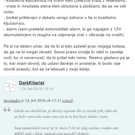
- kvalitetna ključavnica na vratih kleti (železna vrata z rešetkami),
- vrata in mrežaste stene kleti obložene s ploščami, da se ne vidi
noter,
- bicikel priklenjen z debelo verigo sidrano v tla in kvalitetno
ključavnico,
- alarm (sem predelal avtomobilski alarm, ki ga napajam z 12V
akumulatorjem in reagira na odpiranje vrat + vibracije na vratih).
Pa si ne delam utvar, da če bi si kdo zaželel prav mojega kolesa,
da ga ne bi mogel ukrasti. Samo pravo orodje bi rabil in zavetje
noči, ko ni nevarnosti, da bi prišel kdo mimo. Realno gledano pa je
to, kar imam dovolj, da ustavi đankije in amaterje, ki bodo raje
vlomili sosedu, kot se za*ebavali z mojo kletjo.
DarkKitarist
::
24. feb 2016, 13:14
Arctander
je
24. feb 2016 ob 13:11
izjavil
:
Glede na okoliščine je skoraj sigurno šlo za inside job, tako da
so kolo varovala samo ena (in še ta kot kaže slaba) vrata.
Sam imam kolo (sicer je že staro 5 let in zdaj realno vredno ene
400€) tudi v kleti, ampak sem naredil sledeče: