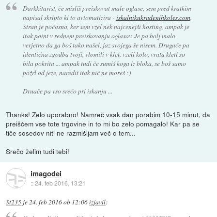
Darkkitarist, če misliš preiskovat male oglase, sem pred kratkim
napisal skripto ki to avtomatizira -
iskalnikukradenihkoles.com
.
Stran je počasna, ker sem vzel nek najcenejši hosting, ampak je
itak point v rednem preiskovanju oglasov. Je pa bolj malo
verjetno da ga boš tako našel, jaz svojega še nisem. Drugače pa
identična zgodba tvoji, vlomili v klet, vzeli kolo, vrata kleti so
bila pokrita ... ampak tudi če sumiš koga iz bloka, se boš samo
požrl od jeze, naredit itak nič ne moreš :)
Druače pa vso srečo pri iskanju ...
Thanks! Zelo uporabno! Namreč vsak dan porabim 10-15 minut, da
preiščem vse tote trgovine in to mi bo zelo pomagalo! Kar pa se
tiče sosedov niti ne razmišljam več o tem...
Srečo želim tudi tebi!
imagodei
::
24. feb 2016, 13:21
St235
je
24. feb 2016 ob 12:06
izjavil
: