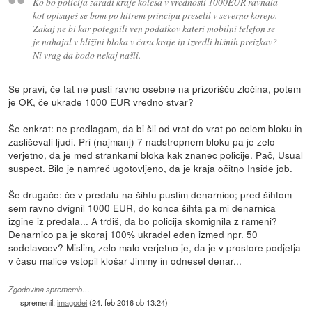
Ko bo policija zaradi kraje kolesa v vrednosti 1000EUR ravnala
kot opisuješ se bom po hitrem principu preselil v severno korejo.
Zakaj ne bi kar potegnili ven podatkov kateri mobilni telefon se
je nahajal v bližini bloka v času kraje in izvedli hišnih preizkav?
Ni vrag da bodo nekaj našli.
Se pravi, če tat ne pusti ravno osebne na prizorišču zločina, potem
je OK, če ukrade 1000 EUR vredno stvar?
Še enkrat: ne predlagam, da bi šli od vrat do vrat po celem bloku in
zasliševali ljudi. Pri (najmanj) 7 nadstropnem bloku pa je zelo
verjetno, da je med strankami bloka kak znanec policije. Pač, Usual
suspect. Bilo je namreč ugotovljeno, da je kraja očitno Inside job.
Še drugače: če v predalu na šihtu pustim denarnico; pred šihtom
sem ravno dvignil 1000 EUR, do konca šihta pa mi denarnica
izgine iz predala... A trdiš, da bo policija skomignila z rameni?
Denarnico pa je skoraj 100% ukradel eden izmed npr. 50
sodelavcev? Mislim, zelo malo verjetno je, da je v prostore podjetja
v času malice vstopil klošar Jimmy in odnesel denar...
Zgodovina sprememb…
spremenil:
imagodei
(
24. feb 2016 ob 13:24
)