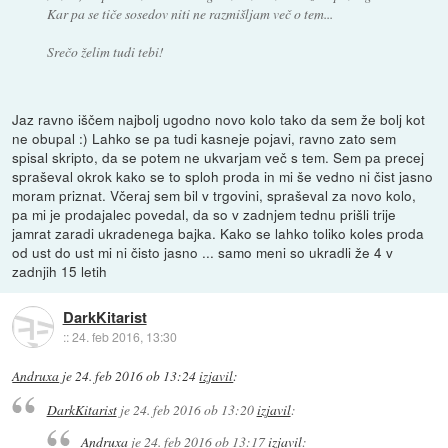
Kar pa se tiče sosedov niti ne razmišljam več o tem...
Srečo želim tudi tebi!
Jaz ravno iščem najbolj ugodno novo kolo tako da sem že bolj kot
ne obupal :) Lahko se pa tudi kasneje pojavi, ravno zato sem
spisal skripto, da se potem ne ukvarjam več s tem. Sem pa precej
spraševal okrok kako se to sploh proda in mi še vedno ni čist jasno
moram priznat. Včeraj sem bil v trgovini, spraševal za novo kolo,
pa mi je prodajalec povedal, da so v zadnjem tednu prišli trije
jamrat zaradi ukradenega bajka. Kako se lahko toliko koles proda
od ust do ust mi ni čisto jasno ... samo meni so ukradli že 4 v
zadnjih 15 letih
DarkKitarist
::
24. feb 2016, 13:30
Andruxa
je
24. feb 2016 ob 13:24
izjavil
:
DarkKitarist
je
24. feb 2016 ob 13:20
izjavil
:
Andruxa
je
24. feb 2016 ob 13:17
izjavil
: