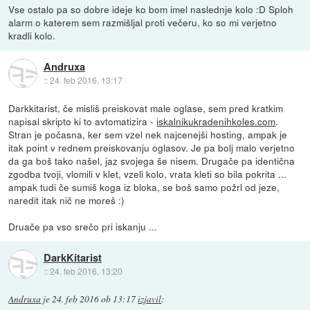
Vse ostalo pa so dobre ideje ko bom imel naslednje kolo :D Sploh
alarm o katerem sem razmišljal proti večeru, ko so mi verjetno
kradli kolo.
Andruxa
::
24. feb 2016, 13:17
Darkkitarist, če misliš preiskovat male oglase, sem pred kratkim
napisal skripto ki to avtomatizira -
iskalnikukradenihkoles.com
.
Stran je počasna, ker sem vzel nek najcenejši hosting, ampak je
itak point v rednem preiskovanju oglasov. Je pa bolj malo verjetno
da ga boš tako našel, jaz svojega še nisem. Drugače pa identična
zgodba tvoji, vlomili v klet, vzeli kolo, vrata kleti so bila pokrita ...
ampak tudi če sumiš koga iz bloka, se boš samo požrl od jeze,
naredit itak nič ne moreš :)
Druače pa vso srečo pri iskanju ...
DarkKitarist
::
24. feb 2016, 13:20
Andruxa
je
24. feb 2016 ob 13:17
izjavil
: