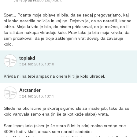
Spet... Poanta moje objave ni bila, da se sedaj pregovarjamo, kaj
bi lahko naredila policija in kaj ne. Dejstvo je, da so naredili, kar so
lahko. Moja krivda je bila, da nisem pričakoval, da je možno, da ti
še isti dan nakupa vkradejo kolo. Prav tako je bila moja krivda, da
sem pričakoval, da je troje zaklenjenih vrat dovolj, da zavaruje
kolo.
toplakd
::
24. feb 2016, 13:10
Krivda ni na tebi ampak na onem ki ti je kolo ukradel.
Arctander
::
24. feb 2016, 13:11
Glede na okoliščine je skoraj sigurno šlo za inside job, tako da so
kolo varovala samo ena (in še ta kot kaže slaba) vrata.
Sam imam kolo (sicer je že staro 5 let in zdaj realno vredno ene
400€) tudi v kleti, ampak sem naredil sledeče: