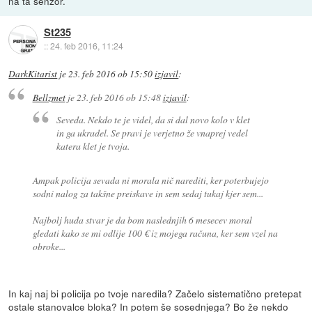
na ta senzor.
St235
::
24. feb 2016, 11:24
DarkKitarist
je
23. feb 2016 ob 15:50
izjavil
:
Bellzmet
je
23. feb 2016 ob 15:48
izjavil
:
Seveda. Nekdo te je videl, da si dal novo kolo v klet
in ga ukradel. Se pravi je verjetno že vnaprej vedel
katera klet je tvoja.
Ampak policija sevada ni morala nič narediti, ker poterbujejo
sodni nalog za takšne preiskave in sem sedaj tukaj kjer sem...
Najbolj huda stvar je da bom naslednjih 6 mesecev moral
gledati kako se mi odlije 100 € iz mojega računa, ker sem vzel na
obroke...
In kaj naj bi policija po tvoje naredila? Začelo sistematično pretepat
ostale stanovalce bloka? In potem še sosednjega? Bo že nekdo