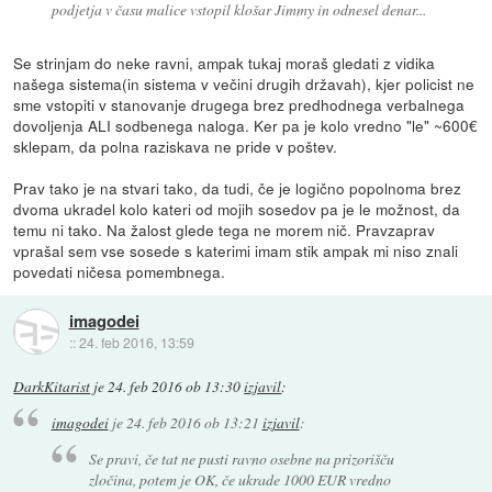
podjetja v času malice vstopil klošar Jimmy in odnesel denar...
Se strinjam do neke ravni, ampak tukaj moraš gledati z vidika
našega sistema(in sistema v večini drugih državah), kjer policist ne
sme vstopiti v stanovanje drugega brez predhodnega verbalnega
dovoljenja ALI sodbenega naloga. Ker pa je kolo vredno "le" ~600€
sklepam, da polna raziskava ne pride v poštev.
Prav tako je na stvari tako, da tudi, če je logično popolnoma brez
dvoma ukradel kolo kateri od mojih sosedov pa je le možnost, da
temu ni tako. Na žalost glede tega ne morem nič. Pravzaprav
vprašal sem vse sosede s katerimi imam stik ampak mi niso znali
povedati ničesa pomembnega.
imagodei
::
24. feb 2016, 13:59
DarkKitarist
je
24. feb 2016 ob 13:30
izjavil
:
imagodei
je
24. feb 2016 ob 13:21
izjavil
:
Se pravi, če tat ne pusti ravno osebne na prizorišču
zločina, potem je OK, če ukrade 1000 EUR vredno