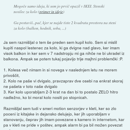
Mogoče samo ideja, ki sem jo prvič opazil v IKEI. Stenski
nosilec za kolo (
primer in ideje
)
Ga postaviš...pač, kjer se najde tiste 2 kvadrata prostora na steni
za kolo (balkon, hodnik, soba, ...)
Ja sem razmišljal o tem še preden sem kupil kolo. Sem si mislil
kupiti naspol lestenec za kolo, ki ga dvigne nad glavo, ker imam
visok balkon in ker sem v 7 nadstropju mi ga nihče ne bi ukradel iz
balkona. Ampak se potem tukaj pojavijo trije majhni problemčki :P.
1. Kolesa več nimam in si novega v naslednjem letu ne morem
privoščit,
2. Kolo ne paše vi dvigalo, pravzaprav dve osebi na enkrat skoraj
ne pašeta v toto naše dvigalo
3. Ker kolo uporabljam 2-3 krat na dan bi to postalo ZELO hitro
nadležno, ko bi moral kolo nositi po stopnicah.
Razmišljal sem tudi v smeri motion senzorjev v kleti, ker so zlo
poceni iz kitajske in dejansko delujejo, ker jih uporabljam v
stanovanju, čeprav jih imam povezane s kamero in internetom, kar
pa v kleti ne pride v poštev, ampak alarm bi pa bil možen povezat