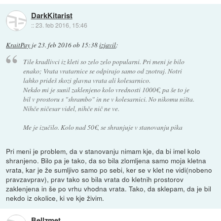
DarkKitarist
::
23. feb 2016, 15:46
KraitPay
je
23. feb 2016 ob 15:38
izjavil
:
Tile kradlivci iz kleti so zelo zelo popularni. Pri meni je bilo
enako; Vrata vratarnice se odpirajo samo od znotraj. Notri
lahko prideš skozi glavna vrata ali kolesarnico.
Nekdo mi je sunil zaklenjeno kolo vrednosti 1000€, pa še to je
bil v prostoru s "shrambo" in ne v kolesarnici. No nikomu ništa.
Nihče ničesar videl, nihče nič ne ve.
Me je izučilo. Kolo nad 50€, se shranjuje v stanovanju pika
Pri meni je problem, da v stanovanju nimam kje, da bi imel kolo
shranjeno. Bilo pa je tako, da so bila zlomljena samo moja kletna
vrata, kar je že sumljivo samo po sebi, ker se v klet ne vidi(nobeno
pravzavprav), prav tako so bila vrata do kletnih prostorov
zaklenjena in še po vrhu vhodna vrata. Tako, da sklepam, da je bil
nekdo iz okolice, ki ve kje živim.
Bellzmet