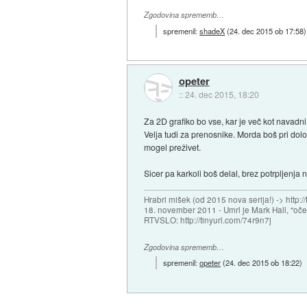
Zgodovina sprememb…
spremenil:
shadeX
(
24. dec 2015 ob 17:58
)
opeter
::
24. dec 2015, 18:20
Za 2D grafiko bo vse, kar je več kot navadn
Velja tudi za prenosnike. Morda boš pri dolo
mogel preživet.
Sicer pa karkoli boš delal, brez potrpljenja n
Hrabri mišek (od 2015 nova serija!) -> http:/
18. november 2011 - Umrl je Mark Hall, "oč
RTVSLO: http://tinyurl.com/74r9n7j
Zgodovina sprememb…
spremenil:
opeter
(
24. dec 2015 ob 18:22
)