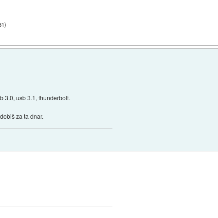
31
)
b 3.0, usb 3.1, thunderbolt.
 dobiš za ta dnar.