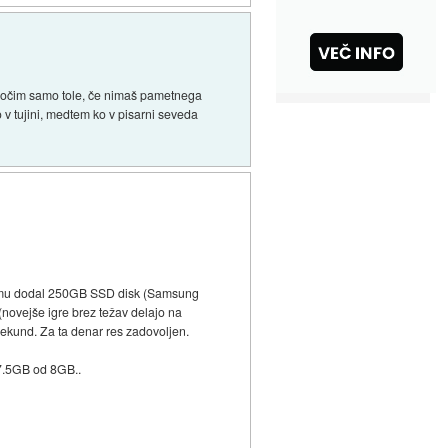
oročim samo tole, če nimaš pametnega
 v tujini, medtem ko v pisarni seveda
 mu dodal 250GB SSD disk (Samsung
ovejše igre brez težav delajo na
sekund. Za ta denar res zadovoljen.
 7.5GB od 8GB..