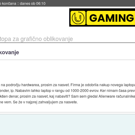
no končana
::
danes ob 06:10
topa za grafično oblikovanje
ikovanje
st na področju hardwarea, prosim za nasvet. Firma je odobrila nakup novega laptop
lender, ip. Nabavim lahko laptop v rangu od 1000-2000 evrov. Ker nimam časa preverj
akšen denar, prosim za nasvet, kaj nabaviti? Sam sem gledal Alienware računalnike
a ne vem. Se že v najprej zahvaljujem za nasvete.