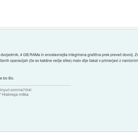
i dvojedrnik, 4 GB RAMa in enostavnejša integrirana grafična prek preveč dovolj. 
čenih operacijah (če so kakšne večje slike) malo dlje čakal v primerjavi z namiznim
e bo šlo.
/tinyurl.com/na7r54l
e" Hrabrega miška