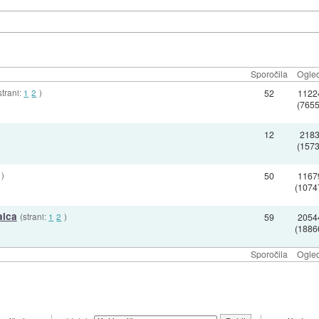
Sporočila
Ogled
strani:
1
2
)
52
1122
(7655
12
218
(1573
)
50
1167
(1074
alca
(strani:
1
2
)
59
2054
(1886
Sporočila
Ogled