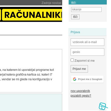
Išči:
Zadnje novice
Prijava
Zapomni si me
a, na katerem bi uporabljal programe kot
at katera grafična kartica oz. kateri I7
, vendar se mi glede na konfiguracijo v
nov uporabnik
pozabili geslo?