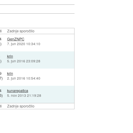
i
Zadnje sporočilo
4
GenZNPC
)
7. jun 2020 10:34:10
3
krin
)
5. jun 2016 23:09:28
9
krin
7)
2. jun 2016 10:54:40
4
kunarepatica
6)
5. nov 2013 21:19:28
i
Zadnje sporočilo