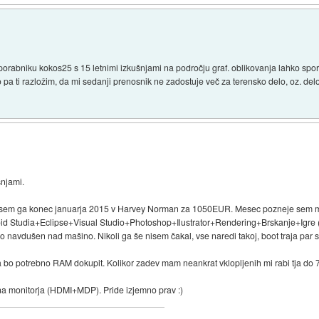
abniku kokos25 s 15 letnimi izkušnjami na področju graf. oblikovanja lahko sp
pa ti razložim, da mi sedanji prenosnik ne zadostuje več za terensko delo, oz. delo
njami.
 sem ga konec januarja 2015 v Harvey Norman za 1050EUR. Mesec pozneje sem
 Studia+Eclipse+Visual Studio+Photoshop+Ilustrator+Rendering+Brskanje+Igre (n
 navdušen nad mašino. Nikoli ga še nisem čakal, vse naredi takoj, boot traja par 
a bo potrebno RAM dokupit. Kolikor zadev mam neankrat vklopljenih mi rabi tja do
a monitorja (HDMI+MDP). Pride izjemno prav :)