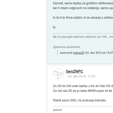
Oprosti, samo leptop za grafično oblikovanje
ker ti nisem odgovoril na vrašanje, samo upam
In če ti to firma odobri, ki se ukvarja z obli
lp
Ne mi ponujat celeronu 366mhz za 70€....hva
Zgodovina sprememb…
spremenil:
kokos25
(
24. dec 2015 ob 15:5
GenZNPC
::
24. dec 2015, 17:30
Za 2D bo čist vsak laptop z Iris ali Intel H
Za več ala 3D pa je kaka 960M super ali še
Rabiš samo SSD, ne poslusaj kokosko.
skibidi