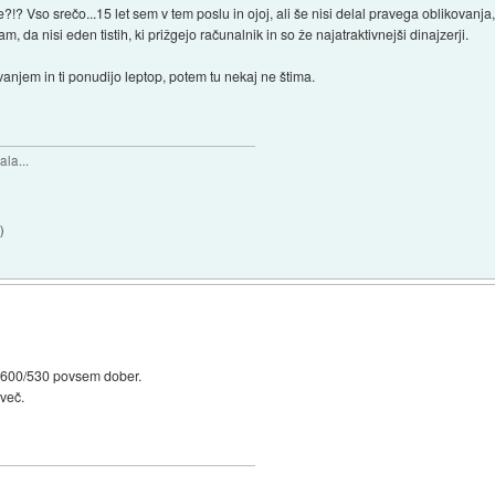
?!? Vso srečo...15 let sem v tem poslu in ojoj, ali še nisi delal pravega oblikovanja
, da nisi eden tistih, ki prižgejo računalnik in so že najatraktivnejši dinajzerji.
kovanjem in ti ponudijo leptop, potem tu nekaj ne štima.
la...
7
)
D 4600/530 povsem dober.
 več.