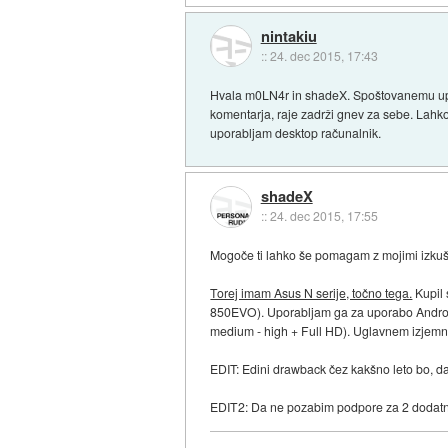
nintakiu
::
24. dec 2015, 17:43
Hvala m0LN4r in shadeX. Spoštovanemu upor
komentarja, raje zadrži gnev za sebe. Lahko 
uporabljam desktop računalnik.
shadeX
::
24. dec 2015, 17:55
Mogoče ti lahko še pomagam z mojimi izkuš
Torej imam Asus N serije, točno tega.
Kupil
850EVO). Uporabljam ga za uporabo Android
medium - high + Full HD). Uglavnem izjemno
EDIT: Edini drawback čez kakšno leto bo, d
EDIT2: Da ne pozabim podpore za 2 dodatn