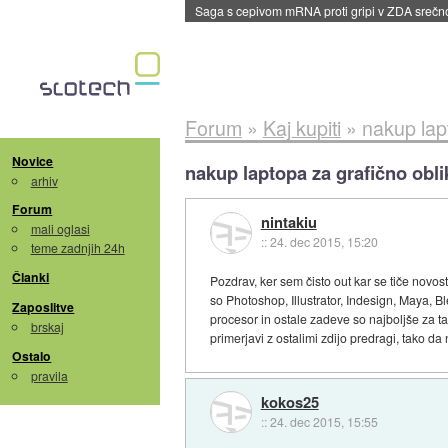
Saga s cepivom mRNA proti gripi v ZDA sreč
Forum
»
Kaj kupiti
»
nakup lap
Novice
nakup laptopa za grafično obl
arhiv
Forum
nintakiu
mali oglasi
::
24. dec 2015, 15:20
teme zadnjih 24h
Članki
Pozdrav, ker sem čisto out kar se tiče novo
so Photoshop, Illustrator, Indesign, Maya, B
Zaposlitve
procesor in ostale zadeve so najboljše za t
brskaj
primerjavi z ostalimi zdijo predragi, tako d
Ostalo
pravila
kokos25
::
24. dec 2015, 15:55