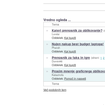
Vredno ogleda ...
Tema
»
Kateri prenosnik za oblikovanje?
(
Lorelai
Oddelek:
Kaj kupiti
»
Nujen nakup best budget laptopa!
Pharah
Oddelek:
Kaj kupiti
»
Prenosnik za faks in igre
(strani:
1
2
Domini46
Oddelek:
Kaj kupiti
»
Prosim mnenje graficnega oblikov
Katastrofa
Oddelek:
Pomoč in nasveti
Tema
Več podobnih tem