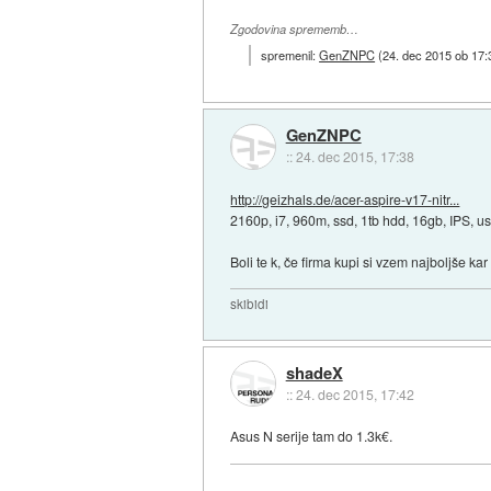
Zgodovina sprememb…
spremenil:
GenZNPC
(
24. dec 2015 ob 17:
GenZNPC
::
24. dec 2015, 17:38
http://geizhals.de/acer-aspire-v17-nitr...
2160p, i7, 960m, ssd, 1tb hdd, 16gb, IPS, us
Boli te k, če firma kupi si vzem najboljše kar
skibidi
shadeX
::
24. dec 2015, 17:42
Asus N serije tam do 1.3k€.