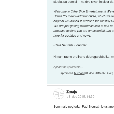
studia, pa pomislim na dve stvari in sicer d
Welcome to OtherSide Entertainment! We're a
Ultima™ Underworld franchise, which we're
original we looked to redefine the fantasy R
We are just getting started so little to see
because as fans you are an essential part o
here for updates and news.
-Paul Neurath, Founder
Nimam ravno pretirano dobrega občutka, m
Zgodovina sprememb…
spremenil:
Kurzweil
(
8. dec 2015 ob 14:46
)
Zmajc
::
8. dec 2015, 14:50
Sem malo pogledal. Paul Neurath je ustanov