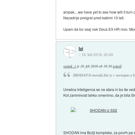
ampak....we have yet to see how will it tur
Nazadnje preigral pred kakimi 10 leti.
Upam da bo vsaj nek Deus EX HR nivo. Mode
Izi
::
18. feb 2016, 20:49
vostok_1
je
18. feb 2016 ob 18:50
izjavil
:
SHODAN bi morala biti že v menopavzi b
Umetna Inteligenca se ne stara in bo še vedno
Kot zanimivost lahko omenimo, da je bila SH
SHODAN ima Božji kompleks, za povrh pa sovra