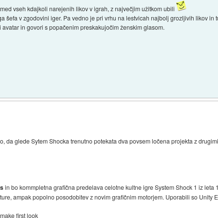
ci izmed vseh kdajkoli narejenih likov v igrah, z največjim užitkom ubili
šefa v zgodovini iger. Pa vedno je pri vrhu na lestvicah najbolj grozljivih likov in 
i avatar in govori s popačenim preskakujočim ženskim glasom.
, da glede Sytem Shocka trenutno potekata dva povsem ločena projekta z drugimi 
os
in bo kommpletna grafična predelava celotne kultne igre System Shock 1 iz leta 
sture, ampak popolno posodobitev z novim grafičnim motorjem. Uporabili so Unity En
ake first look