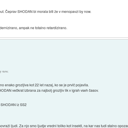
n out. Čeprav SHODAN bi morala biti že v menopavzi by now.
rnizirano, ampak ne totalno retardizirano.
y now.
 enako grozljiva kot 22 let nazaj, ko se je prvič pojavila.
ODAN večkrat izbrana za najbolj grozljiv lik v igrah vseh časov.
SHODAN iz SS2
ži ljudi. Za njo smo ljudje vredni toliko kot insekti, na kar nas tudi stalno opozar