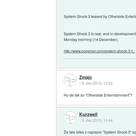
System Shock 3 teased by Otherside Entert
System Shock 3 is real, and in development a
Monday morning (14 December).
http://www.pcgamer.com/system-shock-3-t...
Zmajc
::
8. dec 2015, 13:53
Hu de fak so "Otherside Enterntainment"?
Kurzweil
::
8. dec 2015, 14:44
Že tale slika z napisom "System Shock 3" iz