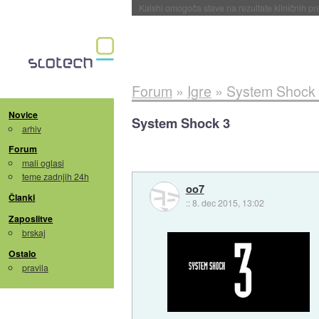
Sandisk že prodal več kot polovico SSD-jev za 
Forum
»
Igre
»
System Shock
Novice
System Shock 3
arhiv
Forum
mali oglasi
teme zadnjih 24h
oo7
Članki
::
8. dec 2015, 13:02
Zaposlitve
brskaj
Ostalo
pravila