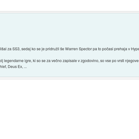
lišal za SS3, sedaj ko se je pridružil še Warren Spector pa to počasi prehaja v Hy
lj legendarne igre, ki so se za večno zapisale v zgodovino, so vse po vrsti njegove
ef, Deus Ex, ...