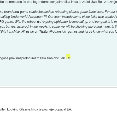
a bo deformirana še ena legendarna serija/franšiza in da je začel Uwe Boll z razvoje
 brand new game studio focused on rebooting classic game franchises. For our first
 calling Underworld Ascendant™. Our team include some of the folks who created 
PG genre. With the reboot we're going right back to innovating, and our goal is to m
 as yet, but rest assured, in the weeks to come we will be showing more and more. In 
f this franchise. Hit us up on Twitter @otherside_games and let us know what you 
ogoče prav nasprotno imam zelo slab občutek
itelj Looking Glass-a ki ga je pozneje popacal EA.