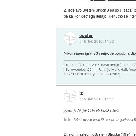
2. Izdelavo System Shock 3 pa so si zadali 
pa kaj konktetnega delajo. Trenutno še inten
opeter
::
19. feb 2016, 14:03
Nikoli nisem igral SS serijo. Je podobna B
Hrabri mišek (od 2015 nova serija!) -> http:/
18. november 2011 - Umrl je Mark Hall, "oč
RTVSLO: http://tinyurl.com/74r9n7j
Izi
::
19. feb 2016, 14:44
opeter
je
19. feb 2016 ob 14:03
izjavil
:
Nikoli nisem igral SS serijo. Je podobna
Direktni naslednik System Shocka (1994) je