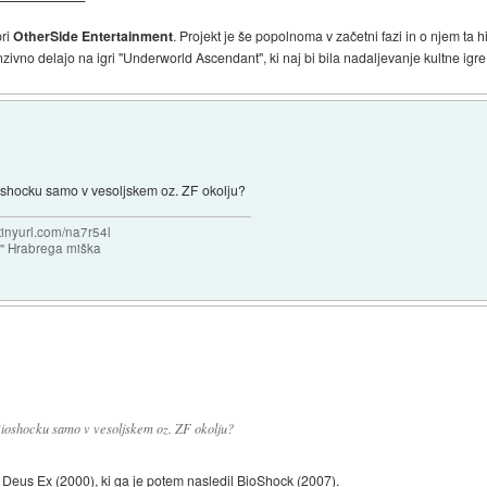
pri
OtherSide Entertainment
. Projekt je še popolnoma v začetni fazi in o njem ta h
zivno delajo na igri "Underworld Ascendant", ki naj bi bila nadaljevanje kultne igr
ioshocku samo v vesoljskem oz. ZF okolju?
/tinyurl.com/na7r54l
e" Hrabrega miška
 Bioshocku samo v vesoljskem oz. ZF okolju?
 Deus Ex (2000), ki ga je potem nasledil BioShock (2007).