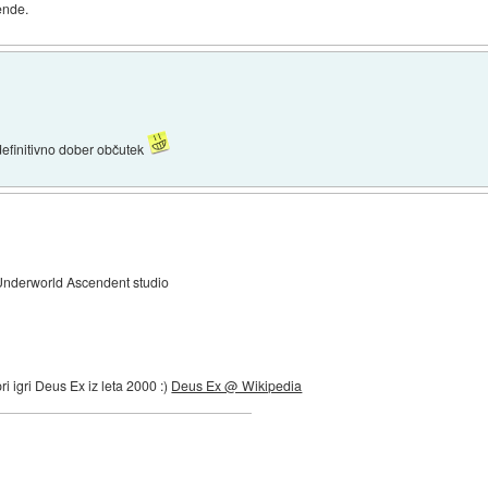
gende.
definitivno dober občutek
Underworld Ascendent studio
ri igri Deus Ex iz leta 2000 :)
Deus Ex @ Wikipedia