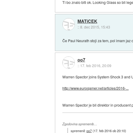
Ti bo znalo biti ok. Looking Glass so bli le
MATiCEK
::
8. dec 2015, 15:43
Če Paul Neurath stoji za tem, pol imam jaz 
oo7
::
17. feb 2016, 20:09
Warren Spector joins System Shock 3 and 
http://www.eurogamer.net/articles/2016-...
Warren Spector je bil direktor in producent p
Zgodovina sprememb…
spremenil:
oo7
(
17. feb 2016 ob 20:10
)