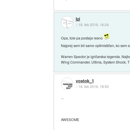
Izi
::
18. feb 2016, 16:24
Opa, tole pa postaja resno
Najprej sem bil samo optimističen, ko sem s
Warren Spector je igričarska legenda. Najbo
Wing Commander, Ultima, System Shock, Thi
vostok_1
::
18. feb 2016, 18:50
...
AWESOME