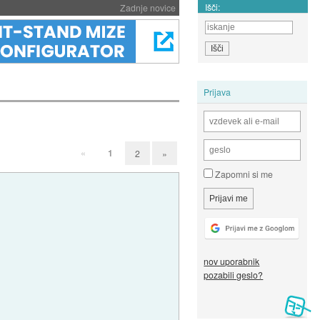
Išči:
Zadnje novice
Prijava
«
1
2
»
Zapomni si me
nov uporabnik
pozabili geslo?