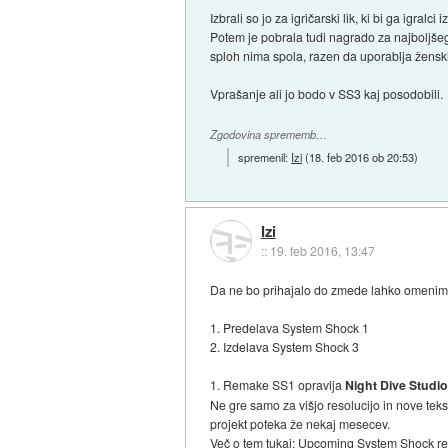
Izbrali so jo za igričarski lik, ki bi ga igral
Potem je pobrala tudi nagrado za najboljšega 
sploh nima spola, razen da uporablja žensk
Vprašanje ali jo bodo v SS3 kaj posodobili.
Zgodovina sprememb…
spremenil:
Izi
(
18. feb 2016 ob 20:53
)
Izi
::
19. feb 2016, 13:47
Da ne bo prihajalo do zmede lahko omenimo
1. Predelava System Shock 1
2. Izdelava System Shock 3
1. Remake SS1 opravlja
Night Dive Studi
Ne gre samo za višjo resolucijo in nove tek
projekt poteka že nekaj mesecev.
Več o tem tukaj:
Upcoming System Shock rem