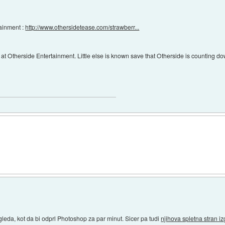
ainment :
http://www.othersidetease.com/strawberr...
t Otherside Entertainment. Little else is known save that Otherside is counting dow
gleda, kot da bi odprl Photoshop za par minut. Sicer pa tudi
njihova spletna stran 