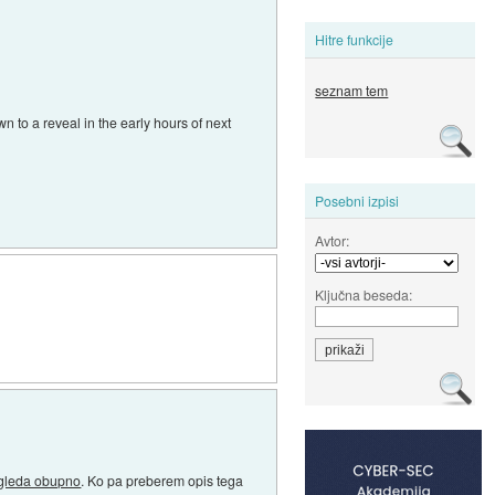
Hitre funkcije
seznam tem
n to a reveal in the early hours of next
Posebni izpisi
Avtor:
Ključna beseda:
izgleda obupno
. Ko pa preberem opis tega