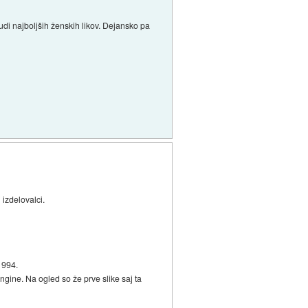
tudi najboljših ženskih likov. Dejansko pa
izdelovalci.
1994.
gine. Na ogled so že prve slike saj ta