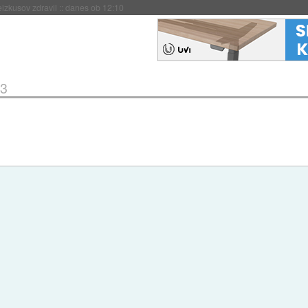
naslednji dve leti
::
danes ob 11:37
 3