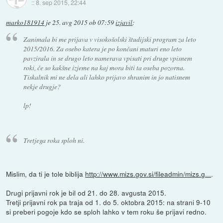
::
8. sep 2015, 22:44
marko181914
je
25. avg 2015 ob 07:59
izjavil
:
Zanimala bi me prijava v visokošolski študijski program za leto
2015/2016. Za osebo katera je po končani maturi eno leto
pavzirala in se drugo leto namerava vpisati pri druge vpisnem
roki, če so kakšne izjeme na kaj mora biti ta oseba pozorna.
Tiskalnik mi ne dela ali lahko prijavo shranim in jo natisnem
nekje drugje?
lp!
Tretjega roka sploh ni.
Mislim, da ti je tole biblija
http://www.mizs.gov.si/fileadmin/mizs.g...
.
Drugi prijavni rok je bil od 21. do 28. avgusta 2015.
Tretji prijavni rok pa traja od 1. do 5. oktobra 2015: na strani 9-10
si preberi pogoje kdo se sploh lahko v tem roku še prijavi redno.