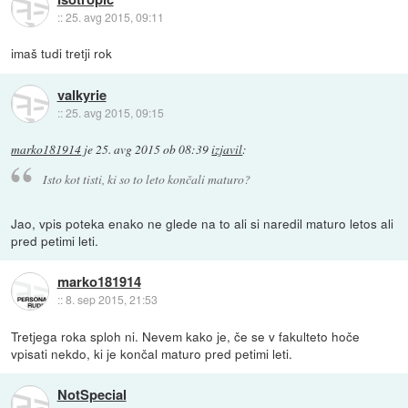
::
25. avg 2015, 09:11
imaš tudi tretji rok
valkyrie
::
25. avg 2015, 09:15
marko181914
je
25. avg 2015 ob 08:39
izjavil
:
Isto kot tisti, ki so to leto končali maturo?
Jao, vpis poteka enako ne glede na to ali si naredil maturo letos ali
pred petimi leti.
marko181914
::
8. sep 2015, 21:53
Tretjega roka sploh ni. Nevem kako je, če se v fakulteto hoče
vpisati nekdo, ki je končal maturo pred petimi leti.
NotSpecial