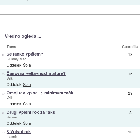
Vredno ogleda ...
Tema
Sporočila
»
Se lahko vpišem?
13
GummyBear
Oddelek:
Šola
»
Časovna veljavnost mature?
15
Velki
Oddelek:
Šola
»
Omejitev vpisa -> minimum točk
29
Velki
Oddelek:
Šola
»
Drugi vpisni rok za faks
8
Venum
Oddelek:
Šola
»
3.Vpisni rok
18
mannix