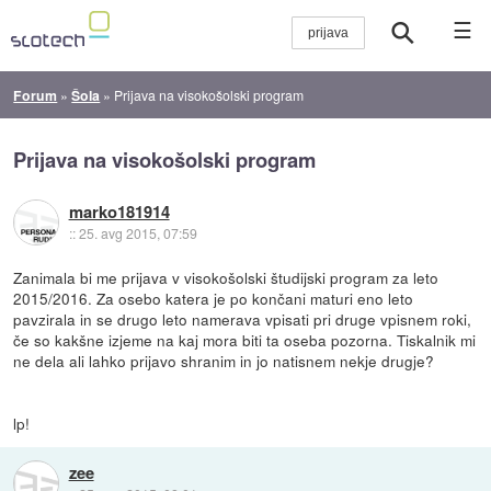
☰
Forum
»
Šola
»
Prijava na visokošolski program
Prijava na visokošolski program
marko181914
::
25. avg 2015, 07:59
Zanimala bi me prijava v visokošolski študijski program za leto
2015/2016. Za osebo katera je po končani maturi eno leto
pavzirala in se drugo leto namerava vpisati pri druge vpisnem roki,
če so kakšne izjeme na kaj mora biti ta oseba pozorna. Tiskalnik mi
ne dela ali lahko prijavo shranim in jo natisnem nekje drugje?
lp!
zee