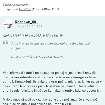
Zgodovina sprememb…
spremenil:
GenZNPC
(
11. sep 2015 ob 11:17
)
Unknown_001
::
11. sep 2015, 13:38
marko181914
je
10. sep 2015 ob 18:34
izjavil
:
Se da iz enega študijskega programa pripisati v drug študijski
program!
HVALA ZA VAŠO POTRPEŽLJIVOST!!!!!
Vse informacije dobiš na spletu, če pa kaj ni jasno imaš na voljo
uradne ure referata za študentske zadeve na katerega se lahko
obrneš. Kontaktiraš jih lahko preko e-pošte, telefona, lahko pa se v
času uradnih ur oglasiš pri njih osebno na fakulteti. Na spletni
strani svoje fakultete imaš vse kontakte in urnike kdaj so dosegljivi.
Malo samostojnosti pokaži, ker se vse da poštimat, če si vzameš
čas in se dejansko pozanimaš na uradnih virih.