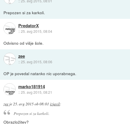
::
25. avg 2015, 08:01
Prepozen si za karkoli.
PredatorX
::
25. avg 2015, 08:04
Odvisno od višje šole.
zee
::
25. avg 2015, 08:06
OP je povedal natanko nic uporabnega.
marko181914
::
25. avg 2015, 08:21
zee
je
25. avg 2015 ob 08:01
izjavil
:
Prepozen si za karkoli.
Obrazložitev?