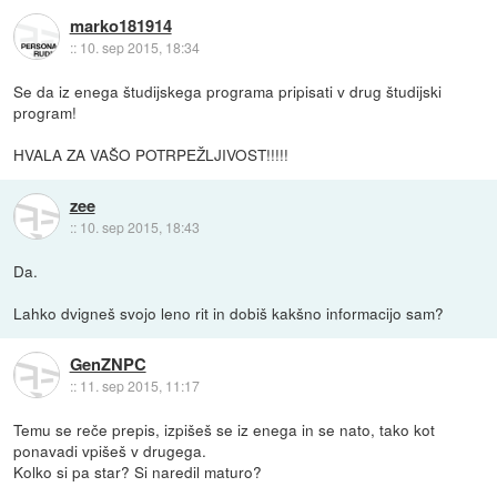
marko181914
::
10. sep 2015, 18:34
Se da iz enega študijskega programa pripisati v drug študijski
program!
HVALA ZA VAŠO POTRPEŽLJIVOST!!!!!
zee
::
10. sep 2015, 18:43
Da.
Lahko dvigneš svojo leno rit in dobiš kakšno informacijo sam?
GenZNPC
::
11. sep 2015, 11:17
Temu se reče prepis, izpišeš se iz enega in se nato, tako kot
ponavadi vpišeš v drugega.
Kolko si pa star? Si naredil maturo?