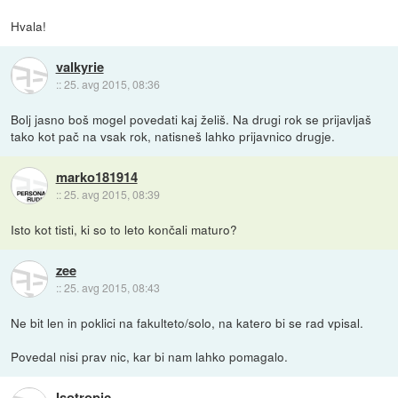
Hvala!
valkyrie
::
25. avg 2015, 08:36
Bolj jasno boš mogel povedati kaj želiš. Na drugi rok se prijavljaš
tako kot pač na vsak rok, natisneš lahko prijavnico drugje.
marko181914
::
25. avg 2015, 08:39
Isto kot tisti, ki so to leto končali maturo?
zee
::
25. avg 2015, 08:43
Ne bit len in poklici na fakulteto/solo, na katero bi se rad vpisal.
Povedal nisi prav nic, kar bi nam lahko pomagalo.
Isotropic