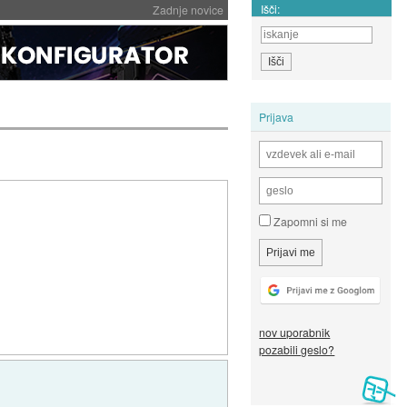
Išči:
Zadnje novice
Prijava
Zapomni si me
nov uporabnik
pozabili geslo?