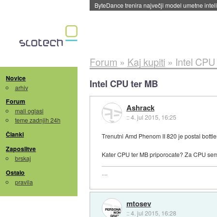
Spletne strani začele streči oglase za agente
Forum
»
Kaj kupiti
»
Intel CPU
Novice
Intel CPU ter MB
arhiv
Forum
Ashrack
mali oglasi
::
4. jul 2015, 16:25
teme zadnjih 24h
Članki
Trenutni Amd Phenom II 820 je postal bott
Zaposlitve
Kater CPU ter MB priporocate? Za CPU sem 
brskaj
Ostalo
....
pravila
mtosev
::
4. jul 2015, 16:28