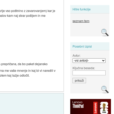
Hitre funkcije
krije vso poštnino z zavarovanjem) kar je
naslov kam naj stvar pošljem in me
seznam tem
Posebni izpisi
Avtor:
a prepričana, da bo paket dejansko
Ključna beseda:
a me vaše mnenje in kaj bi vi naredili v
tem kaj lažje odločit.