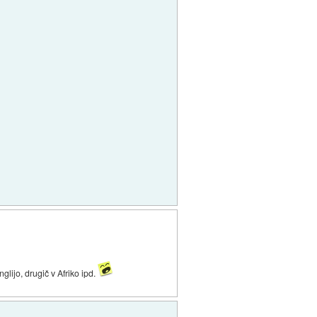
glijo, drugič v Afriko ipd.