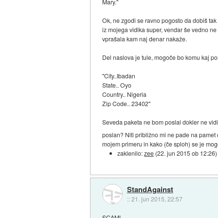
Mary."
Ok, ne zgodi se ravno pogosto da dobiš tak m
iz mojega vidika super, vendar še vedno ne v
vprašala kam naj denar nakaže.
Del naslova je tule, mogoče bo komu kaj p
"City..Ibadan
State.. Oyo
Country.. Nigeria
Zip Code.. 23402"
Seveda paketa ne bom poslal dokler ne vid
poslan? Niti približno mi ne pade na pamet 
mojem primeru in kako (če sploh) se je mogo
zaklenilo:
zee
(
22. jun 2015 ob 12:26
)
StandAgainst
::
21. jun 2015, 22:57
SCAM!