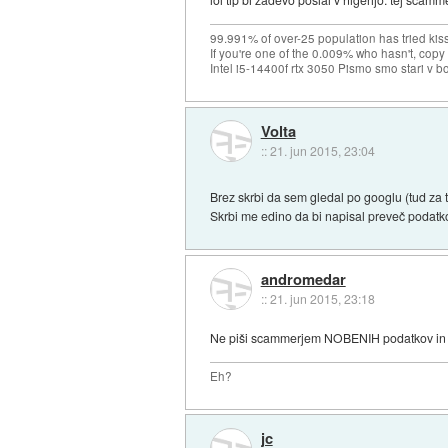
99.991% of over-25 population has tried kis
If you're one of the 0.009% who hasn't, copy 
Intel i5-14400f rtx 3050 Pismo smo stari v b
Volta
::
21. jun 2015, 23:04
Brez skrbi da sem gledal po googlu (tud za 
Skrbi me edino da bi napisal preveč podatkov
andromedar
::
21. jun 2015, 23:18
Ne piši scammerjem NOBENIH podatkov in s
Eh?
jc