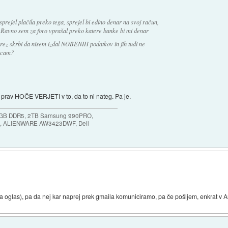
sprejel plačila preko tega, sprejel bi edino denar na svoj račun,
e. Ravno sem za foro vprašal preko katere banke bi mi denar
ez skrbi da nisem izdal NOBENIH podatkov in jih tudi ne
 scam?
n prav HOČE VERJETI v to, da to ni nateg. Pa je.
64GB DDR5, 2TB Samsung 990PRO,
, ALIENWARE AW3423DWF, Dell
na oglas), pa da nej kar naprej prek gmaila komuniciramo, pa če pošljem, enkrat v An