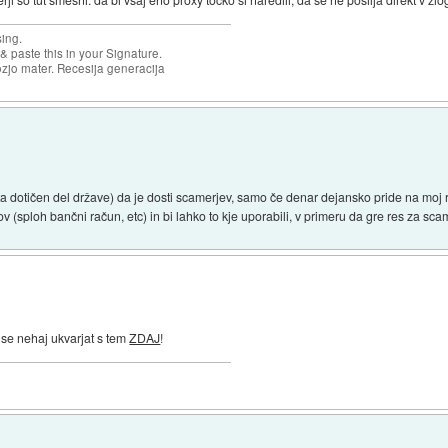
sing.
& paste this in your Signature.
ozjo mater. Recesija generacija
ta dotičen del države) da je dosti scamerjev, samo če denar dejansko pride na moj
 (sploh bančni račun, etc) in bi lahko to kje uporabili, v primeru da gre res za sca
e nehaj ukvarjat s tem
ZDAJ
!