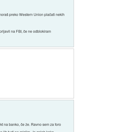
a moraš preko Western Union plačati nekih
prijavil na FBI, če ne odblokiram
irekt na banko, če že. Ravno sem za foro
 jih tudi ne mislim. Je sploh kaka