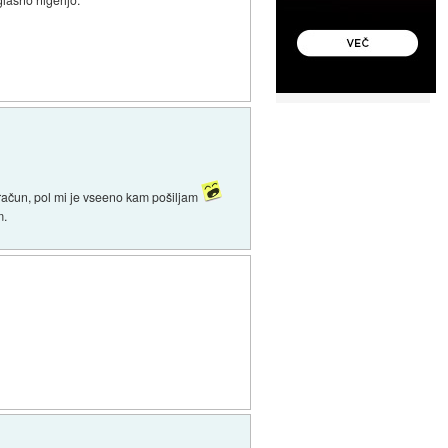
 račun, pol mi je vseeno kam pošiljam
m.