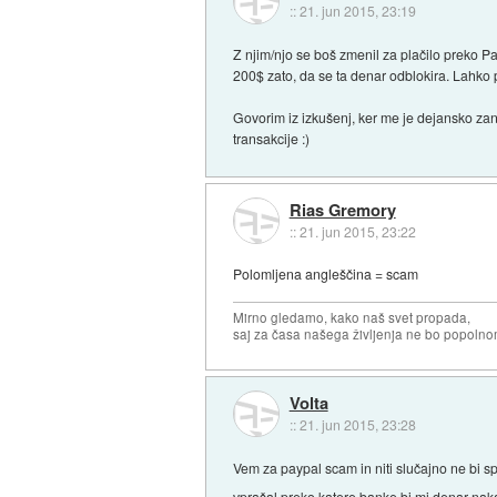
::
21. jun 2015, 23:19
Z njim/njo se boš zmenil za plačilo preko P
200$ zato, da se ta denar odblokira. Lahko p
Govorim iz izkušenj, ker me je dejansko zan
transakcije :)
Rias Gremory
::
21. jun 2015, 23:22
Polomljena angleščina = scam
Mirno gledamo, kako naš svet propada,
saj za časa našega življenja ne bo popoln
Volta
::
21. jun 2015, 23:28
Vem za paypal scam in niti slučajno ne bi sp
vprašal preko katere banke bi mi denar na