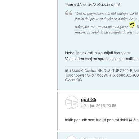
Volta
je
21. jun 2015 ob 23:28
izjavil
:
Vem za paypal scam in niti slučajno ne bi 
kar bi šel preverit direkt na banko, če ž
nakazala, me zanima njen odgovor
Br
mislim. Je sploh kaka varianta da tole ni
Nehaj fantazirati in izgubljati čas s tem.
Vsak teden vsaj en sprašuje o tej tematiki i
i5-13600K, Noctua NH-D15, TUF Z790-F, 
Toughpower GF3 1000W, RTX 5080 AORUS
S2722QC
gddr85
::
21. jun 2015, 23:55
takih ponudb sem tud jst parkrat dobil (4,5 