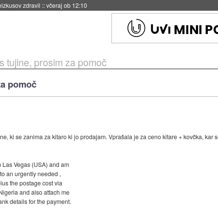
naslednji dve leti
::
včeraj ob 11:37
 tujine, prosim za pomoč
 za pomoč
ne, ki se zanima za kitaro ki jo prodajam. Vprašala je za ceno kitare + kovčka, kar s
om Las Vegas (USA) and am
e to an urgently needed ,
plus the postage cost via
 Nigeria and also attach me
ank details for the payment.