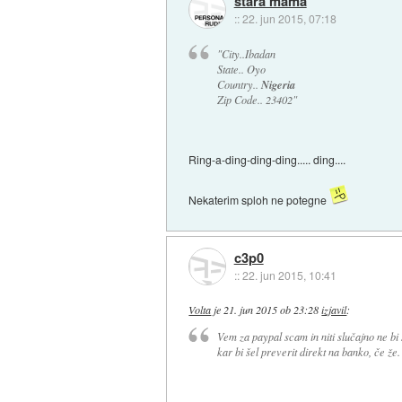
stara mama
::
22. jun 2015, 07:18
"City..Ibadan
State.. Oyo
Country..
Nigeria
Zip Code.. 23402"
Ring-a-ding-ding-ding..... ding....
Nekaterim sploh ne potegne
c3p0
::
22. jun 2015, 10:41
Volta
je
21. jun 2015 ob 23:28
izjavil
:
Vem za paypal scam in niti slučajno ne bi 
kar bi šel preverit direkt na banko, če že.