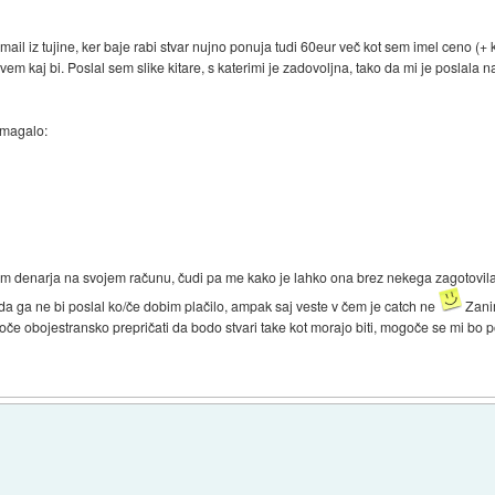
ail iz tujine, ker baje rabi stvar nujno ponuja tudi 60eur več kot sem imel ceno (+ 
em kaj bi. Poslal sem slike kitare, s katerimi je zadovoljna, tako da mi je poslala 
omagalo:
im denarja na svojem računu, čudi pa me kako je lahko ona brez nekega zagotovil
da ga ne bi poslal ko/če dobim plačilo, ampak saj veste v čem je catch ne
Zanim
če obojestransko prepričati da bodo stvari take kot morajo biti, mogoče se mi bo po