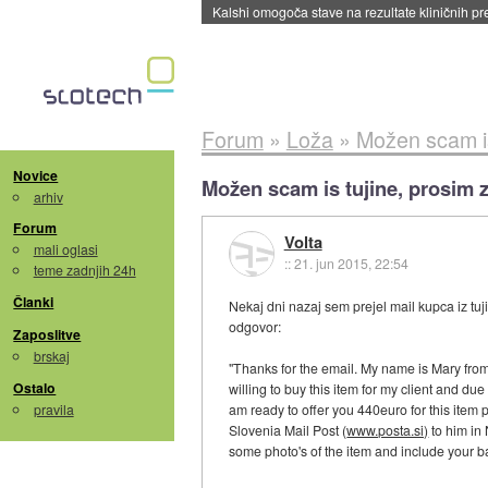
Sandisk že prodal več kot polovico SSD-jev za 
Forum
»
Loža
»
Možen scam is
Novice
Možen scam is tujine, prosim
arhiv
Forum
Volta
mali oglasi
::
21. jun 2015, 22:54
teme zadnjih 24h
Članki
Nekaj dni nazaj sem prejel mail kupca iz tuji
odgovor:
Zaposlitve
brskaj
"Thanks for the email. My name is Mary fr
Ostalo
willing to buy this item for my client and du
pravila
am ready to offer you 440euro for this item 
Slovenia Mail Post (
www.posta.si)
to him in
some photo's of the item and include your b