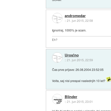
andromedar
::
21. jun 2015, 22:58
Ignoriraj, 1000% je scam.
Eh?
Uros!no
::
21. jun 2015, 22:59
Čas prve prijave: 26.08.2004 23:52:05
Volta, saj nisi prespal naslednjih 10 let?
Blinder
::
21. jun 2015, 23:01
lol tip bi zadevo poslal v nigerijo. tej scamm