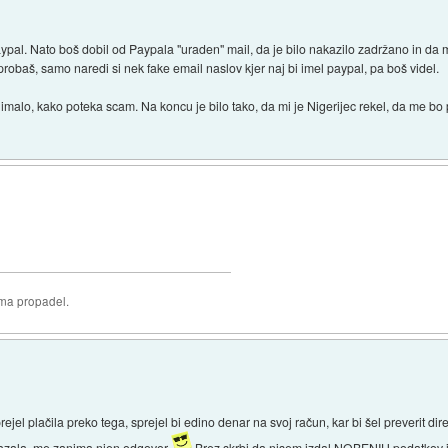
aypal. Nato boš dobil od Paypala "uraden" mail, da je bilo nakazilo zadržano in d
robaš, samo naredi si nek fake email naslov kjer naj bi imel paypal, pa boš videl.
imalo, kako poteka scam. Na koncu je bilo tako, da mi je Nigerijec rekel, da me bo 
oma propadel.
rejel plačila preko tega, sprejel bi edino denar na svoj račun, kar bi šel preverit d
kazala, me zanima njen odgovor
Brez skrbi da nisem izdal NOBENIH podatkov in