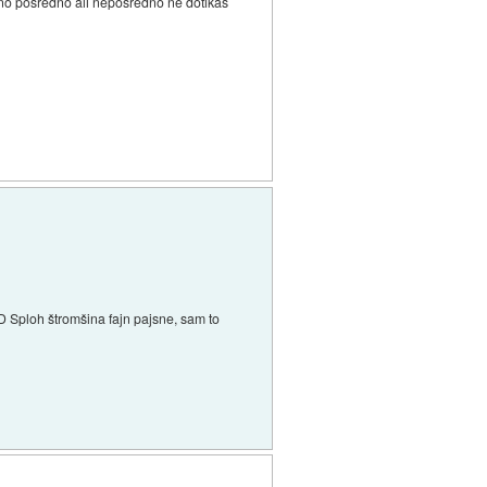
asno posredno ali neposredno ne dotikaš
g :D Sploh štromšina fajn pajsne, sam to