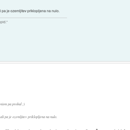
 pa je ozemljitev priklopljena na nulo.
upid."
.nism pa probal ;)
li pa je ozemljitev priklopljena na nulo.