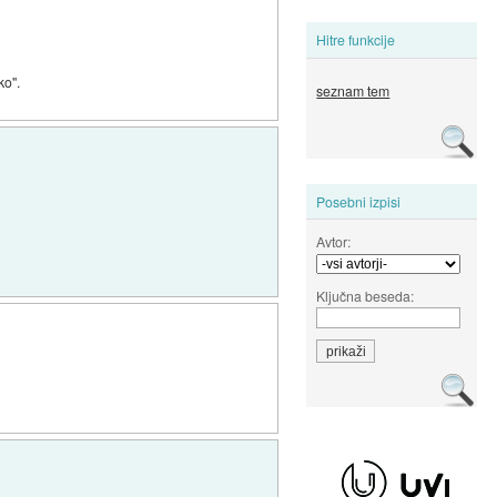
Hitre funkcije
ko".
seznam tem
Posebni izpisi
Avtor:
Ključna beseda: