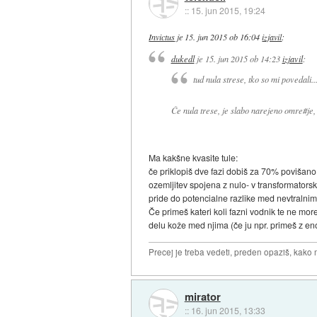
::
15. jun 2015, 19:24
Invictus
je
15. jun 2015 ob 16:04
izjavil
:
dukedl
je
15. jun 2015 ob 14:23
izjavil
:
tud nula strese, tko so mi povedali..
Če nula trese, je slabo narejeno omre#je, a
Ma kakšne kvasite tule:
če priklopiš dve fazi dobiš za 70% poviša
ozemljitev spojena z nulo- v transformatorsk
pride do potencialne razlike med nevtralnim
Če primeš kateri koli fazni vodnik te ne mor
delu kože med njima (če ju npr. primeš z eno
Precej je treba vedeti, preden opaziš, kako 
mirator
::
16. jun 2015, 13:33