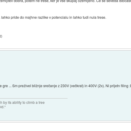
 ozemljitev dobra, potem ne trese, ker je vse skupaj ozemljeno. Če se seveda istoč
lahko pride do majhne razlike v potencialu in lahko tudi nula trese.
2
)
se gre ... Sm preživel bližnje srečanje z 230V (večkrat) in 400V (2x). Ni prijetn filin
 by its ability to climb a tree
pid."