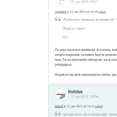
::
15. jun 2015, 15:57
zorandol
je
15. jun 2015 ob 14:19
izjavil
:
Pozdravljeni, zanima me ali obstaja kak "m
Hvala ze vnaprej
LP
Če prav razumem vprašanje, te zanima, kater
omarici pogledaš, na katero fazo je povezana 
faza. Če so avtomatski odklopniki, pa je pravi
priklopljeno.
Ampak to naj dela usposobljena oseba, saj, k
Invictus
::
15. jun 2015, 16:04
dukedl
je
15. jun 2015 ob 14:23
izjavil
:
tud nula strese, tko so mi povedali...nism 