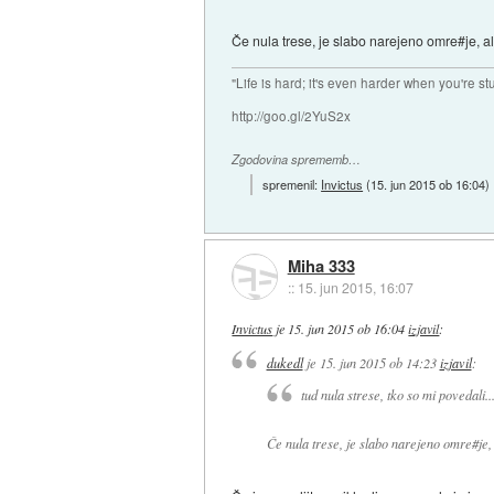
Če nula trese, je slabo narejeno omre#je, ali
"Life is hard; it's even harder when you're st
http://goo.gl/2YuS2x
Zgodovina sprememb…
spremenil:
Invictus
(
15. jun 2015 ob 16:04
)
Miha 333
::
15. jun 2015, 16:07
Invictus
je
15. jun 2015 ob 16:04
izjavil
:
dukedl
je
15. jun 2015 ob 14:23
izjavil
:
tud nula strese, tko so mi povedali..
Če nula trese, je slabo narejeno omre#je, a