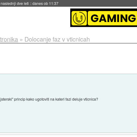
naslednji dve leti
::
danes ob 11:37
tronika
»
Dolocanje faz v vticnicah
terski" princip kako ugotoviti na kateri fazi deluje vticnica?