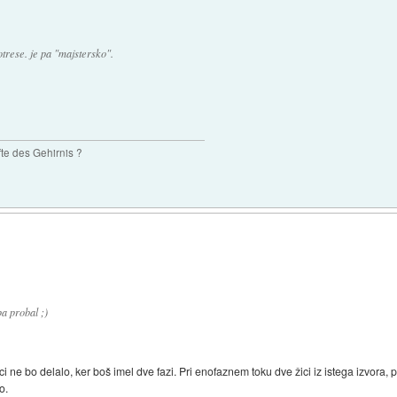
 otrese. je pa "majstersko".
te des Gehirnis ?
pa probal ;)
ci ne bo delalo, ker boš imel dve fazi. Pri enofaznem toku dve žici iz istega izvora, 
o.