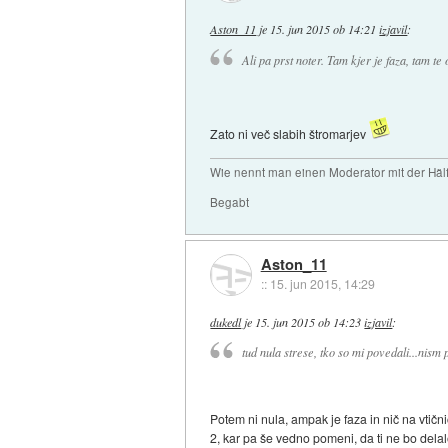
Aston_11
je
15. jun 2015 ob 14:21
izjavil
:
Ali pa prst noter. Tam kjer je faza, tam te
Zato ni več slabih štromarjev
Wie nennt man einen Moderator mit der Hälf
Begabt
Aston_11
::
15. jun 2015, 14:29
dukedl
je
15. jun 2015 ob 14:23
izjavil
:
tud nula strese, tko so mi povedali...nism 
Potem ni nula, ampak je faza in nič na vtični
2, kar pa še vedno pomeni, da ti ne bo delal