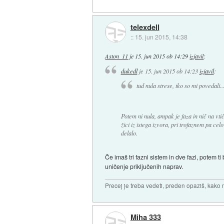
telexdell
::
15. jun 2015, 14:38
Aston_11
je
15. jun 2015 ob 14:29
izjavil
:
dukedl
je
15. jun 2015 ob 14:23
izjavil
:
tud nula strese, tko so mi povedali..
Potem ni nula, ampak je faza in nič na vti
žici iz istega izvora, pri trofaznem pa cel
delalo.
Če imaš tri fazni sistem in dve fazi, potem
uničenje priključenih naprav.
Precej je treba vedeti, preden opaziš, kako 
Miha 333