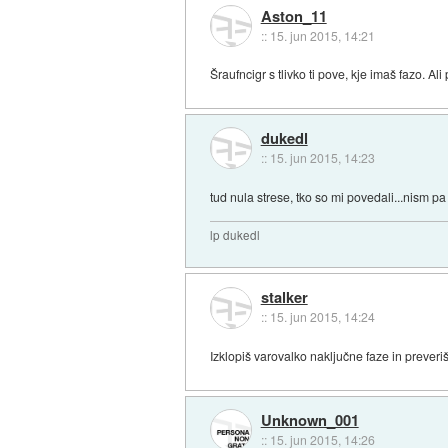
Aston_11
::
15. jun 2015, 14:21
Šraufncigr s tlivko ti pove, kje imaš fazo. Al
dukedl
::
15. jun 2015, 14:23
tud nula strese, tko so mi povedali...nism pa 
lp dukedl
stalker
::
15. jun 2015, 14:24
Izklopiš varovalko naključne faze in preveriš 
Unknown_001
::
15. jun 2015, 14:26