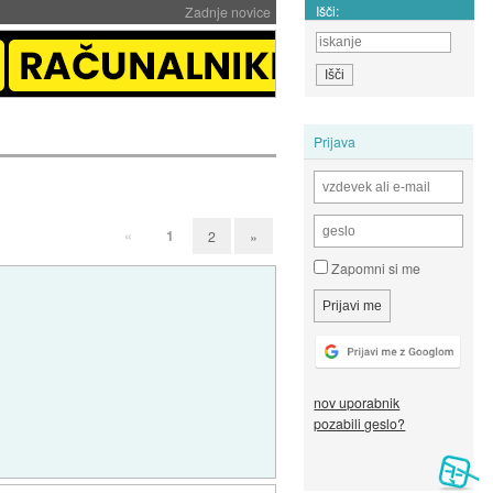
Išči:
Zadnje novice
Prijava
«
1
2
»
Zapomni si me
nov uporabnik
pozabili geslo?