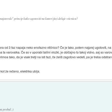
ajsterski" princip kako ugotoviti na kateri fazi deluje vticnica?
a od 3 faz napaja neko enofazno vtičnico? Če je tako, potem najprej ugotoviš, na ka
ta varovalka. Če so v uporabi talilni vložki, je običajno to takoj vidno, saj so varov
lmoa tako, da je vsak tretji na isti fazi, če želiš zagotovo vedeti, pa je treba odstran
ot že rečeno, elektrika ubija.
pa probal ;)