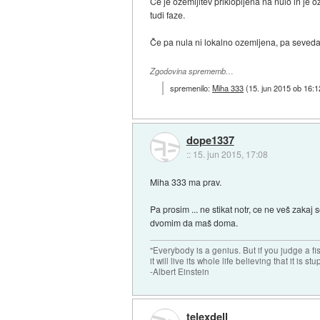
Če je ozemljitev priklopljena na nulo in je
tudi faze.
Če pa nula ni lokalno ozemljena, pa seveda 
Zgodovina sprememb…
spremenilo:
Miha 333
(
15. jun 2015 ob 16:1
dope1337
::
15. jun 2015, 17:08
Miha 333 ma prav.
Pa prosim ... ne stikat notr, ce ne veš zakaj 
dvomim da maš doma.
"Everybody is a genius. But if you judge a fish
it will live its whole life believing that it is stu
-Albert Einstein
telexdell