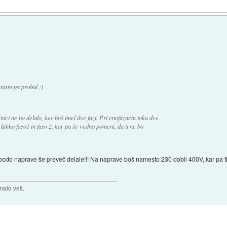
.nism pa probal ;)
čnici ne bo delalo, ker boš imel dve fazi. Pri enofaznem toku dve
o lahko fazo1 in fazo 2, kar pa še vedno pomeni, da ti ne bo
 ti bodo naprave še preveč delale!!! Na naprave boš namesto 230 dobil 400V, kar pa 
malo veš.