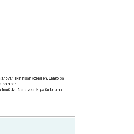
v stanovanjskih hišah ozemljen. Lahko pa
a po hišah.
primeš dva fazna vodnik, pa še to le na