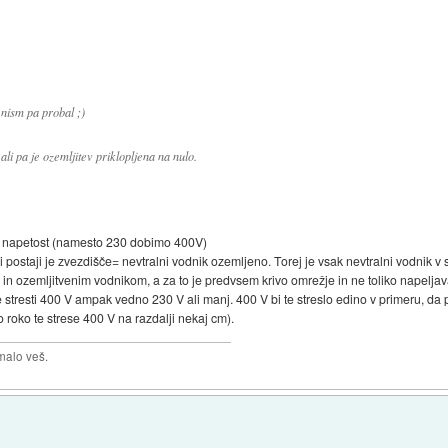
.nism pa probal ;)
li pa je ozemljitev priklopljena na nulo.
no napetost (namesto 230 dobimo 400V)
i postaji je zvezdišče= nevtralni vodnik ozemljeno. Torej je vsak nevtralni vodnik 
 in ozemljitvenim vodnikom, a za to je predvsem krivo omrežje in ne toliko napeljav
e stresti 400 V ampak vedno 230 V ali manj. 400 V bi te streslo edino v primeru, da 
 roko te strese 400 V na razdalji nekaj cm).
malo veš.