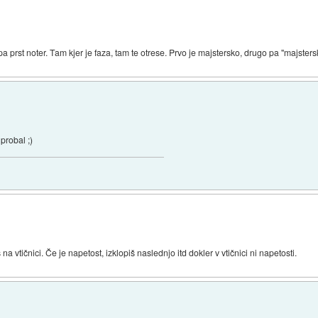
i pa prst noter. Tam kjer je faza, tam te otrese. Prvo je majstersko, drugo pa "majsters
probal ;)
na vtičnici. Če je napetost, izklopiš naslednjo itd dokler v vtičnici ni napetosti.