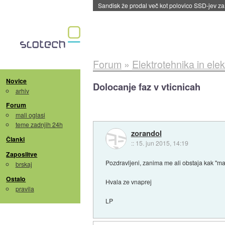
Sandisk že prodal več kot polovico SSD-jev za 
Forum
»
Elektrotehnika in elek
Novice
Dolocanje faz v vticnicah
arhiv
Forum
mali oglasi
teme zadnjih 24h
zorandol
Članki
::
15. jun 2015, 14:19
Zaposlitve
Pozdravljeni, zanima me ali obstaja kak "majs
brskaj
Ostalo
Hvala ze vnaprej
pravila
LP