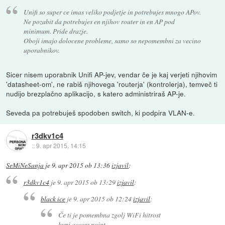
Unifi so super ce imas veliko podjetje in potrebujes mnogo APov.
Ne pozabit da potrebujes en njihov router in en AP pod
minimum. Pride drazje.
Oboji imajo dolocene probleme, samo so nepomembni za vecino
uporabnikov.
Sicer nisem uporabnik Unifi AP-jev, vendar če je kaj verjeti njihovim
'datasheet-om', ne rabiš njihovega 'routerja' (kontrolerja), temveč ti
nudijo brezplačno aplikacijo, s katero administriraš AP-je.
Seveda pa potrebuješ spodoben switch, ki podpira VLAN-e.
r3dkv1c4
::
9. apr 2015, 14:15
SeMiNeSanja
je
9. apr 2015 ob 13:36
izjavil
:
r3dkv1c4
je
9. apr 2015 ob 13:29
izjavil
:
black ice
je
9. apr 2015 ob 12:24
izjavil
:
Če ti je pomembna zgolj WiFi hitrost
kupi access point.