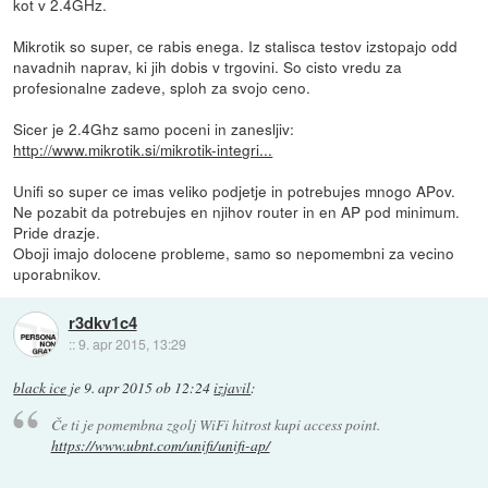
kot v 2.4GHz.
Mikrotik so super, ce rabis enega. Iz stalisca testov izstopajo odd
navadnih naprav, ki jih dobis v trgovini. So cisto vredu za
profesionalne zadeve, sploh za svojo ceno.
Sicer je 2.4Ghz samo poceni in zanesljiv:
http://www.mikrotik.si/mikrotik-integri...
Unifi so super ce imas veliko podjetje in potrebujes mnogo APov.
Ne pozabit da potrebujes en njihov router in en AP pod minimum.
Pride drazje.
Oboji imajo dolocene probleme, samo so nepomembni za vecino
uporabnikov.
r3dkv1c4
::
9. apr 2015, 13:29
black ice
je
9. apr 2015 ob 12:24
izjavil
:
Če ti je pomembna zgolj WiFi hitrost kupi access point.
https://www.ubnt.com/unifi/unifi-ap/