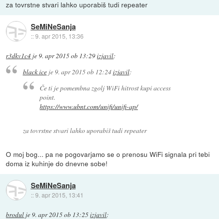
za tovrstne stvari lahko uporabiš tudi repeater
SeMiNeSanja
::
9. apr 2015, 13:36
r3dkv1c4
je
9. apr 2015 ob 13:29
izjavil
:
black ice
je
9. apr 2015 ob 12:24
izjavil
:
Če ti je pomembna zgolj WiFi hitrost kupi access
point.
https://www.ubnt.com/unifi/unifi-ap/
za tovrstne stvari lahko uporabiš tudi repeater
O moj bog... pa ne pogovarjamo se o prenosu WiFi signala pri tebi
doma iz kuhinje do dnevne sobe!
SeMiNeSanja
::
9. apr 2015, 13:41
brodul
je
9. apr 2015 ob 13:25
izjavil
: