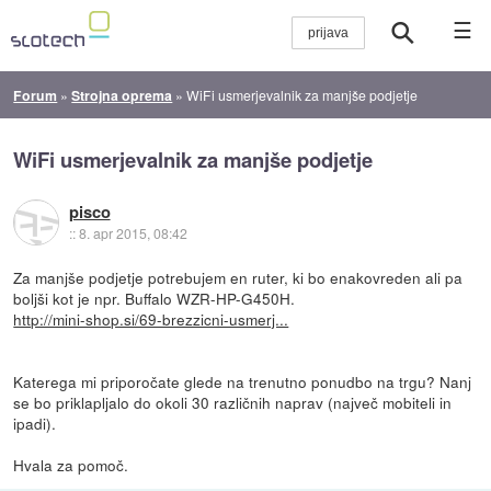
☰
Forum
»
Strojna oprema
»
WiFi usmerjevalnik za manjše podjetje
WiFi usmerjevalnik za manjše podjetje
pisco
::
8. apr 2015, 08:42
Za manjše podjetje potrebujem en ruter, ki bo enakovreden ali pa
boljši kot je npr. Buffalo WZR-HP-G450H.
http://mini-shop.si/69-brezzicni-usmerj...
Katerega mi priporočate glede na trenutno ponudbo na trgu? Nanj
se bo priklapljalo do okoli 30 različnih naprav (največ mobiteli in
ipadi).
Hvala za pomoč.