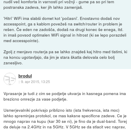
nudil več komforta in varnosti pri vožnji - gume pa so pri tem
postranska zadeva, ker jih lahko zamenjaš.
'Hitri' WiFi ima slabši domet kot 'počasni'. Enostavno dodaš nov
accesspoint, ga s kablom povežeš na switch/router in problem je
rešen. Če eden ne zadošča, dodaš na drugi konec še enega, itd.
in imaš povsod optimalen WiFi signal in hitrost (ki se lepo porazdeli
med accesspointe).
Zgolj z menjavo routerja pa se lahko znajdeš kaj hitro med tistimi, ki
na koncu ugotavljajo, da jim je stara škatla delovala celo bolj
zanesljivo.
brodul
::
9. apr 2015, 13:25
Vprasanje je tudi z cim se podjetje ukvarja in kasnega pomena ima
brezicno omrezje za vase podjetje.
Usmerjevalniki pokrivajo priblizno isto (ista frekvenca, ista moc)
lahko spreminjas protokol, ce mas kaksne specificne zadeve. Ce je
mnogo naprav na kupu (kar 30 se ni), je fino da je dual-band. Torej
da deluje na 2.4GHz in na 5GHz. V 5GHz se da stlacit vec naprav,