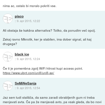
nima ac, ostalo bi moralo pokriti vse.
pisco
::
9. apr 2015, 12:22
Ali obstaja še kakšna alternativa? Toliko, da ponudim več opcij.
Zakaj ravno Mikrotik, ker je stabilen, ima dober signal, ali kaj
drugega?
black ice
::
9. apr 2015, 12:24
Če ti je pomembna zgolj WiFi hitrost kupi access point.
https://www.ubnt.com/unifi/unifi-ap/
SeMiNeSanja
::
9. apr 2015, 12:54
Jaz sem tudi stališča, da samo zaradi obrabljenih gum ni treba
menjavati avta. Če pa že menjavaš avto, pa vsak gleda, da bo novi