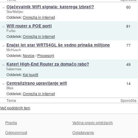
»
Ojačevalnik WiFI signala: katerega izbrati?
60
StarMafijec
Oddelek:
Omrežja in internet
»
Wifi router s POE porti
81
Furbo
Oddelek:
Omrežja in internet
»
Enajst let star WRT54GL še vedno prinaša milijone
77
McHusch
Oddelek:
Novice
/
Procesorji
»
Kateri High-End Router za domačo rabo?
49
habermas
Oddelek:
Kaj kupiti
»
Centralizirano upravljanje wifi
14
Blisk
Oddelek:
Omrežja in internet
Tema
Sporočila
Več podobnih tem
Pravila
Večina pravic pridržanih
Odgovornost
Oglaševanje