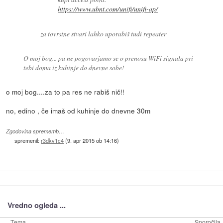
https://www.ubnt.com/unifi/unifi-ap/
za tovrstne stvari lahko uporabiš tudi repeater
O moj bog... pa ne pogovarjamo se o prenosu WiFi signala pri
tebi doma iz kuhinje do dnevne sobe!
o moj bog....za to pa res ne rabiš nič!!
no, edino , če imaš od kuhinje do dnevne 30m
Zgodovina sprememb…
spremenil:
r3dkv1c4
(
9. apr 2015 ob 14:16
)
Vredno ogleda ...
Tema
Sporočila