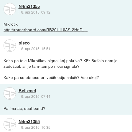
N4m31355
::
8. apr 2015, 09:12
Mikrotik
http://routerboard.com/RB2011UiAS-2HnD-...
pisco
::
8. apr 2015, 15:51
Kako pa tale Mikrotikov signal kaj pokriva? KEr Buffalo nam je
zadoščal, ali je tam-tam po moči signala?
Kako pa se obnese pri večih odjemalcih? Vse okej?
Bellzmet
::
9. apr 2015, 07:44
Pa ima ac, dual-band?
N4m31355
::
9. apr 2015, 10:35