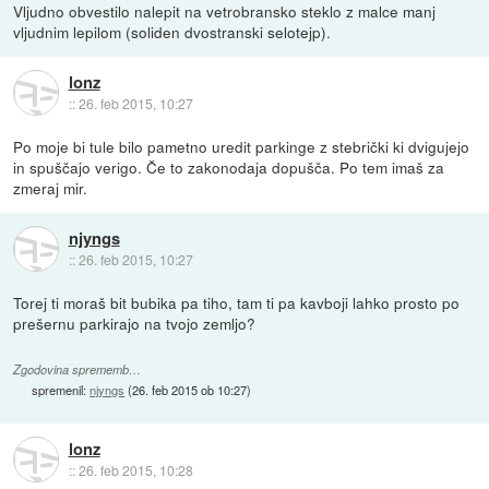
Vljudno obvestilo nalepit na vetrobransko steklo z malce manj
vljudnim lepilom (soliden dvostranski selotejp).
lonz
::
26. feb 2015, 10:27
Po moje bi tule bilo pametno uredit parkinge z stebrički ki dvigujejo
in spuščajo verigo. Če to zakonodaja dopušča. Po tem imaš za
zmeraj mir.
njyngs
::
26. feb 2015, 10:27
Torej ti moraš bit bubika pa tiho, tam ti pa kavboji lahko prosto po
prešernu parkirajo na tvojo zemljo?
Zgodovina sprememb…
spremenil:
njyngs
(
26. feb 2015 ob 10:27
)
lonz
::
26. feb 2015, 10:28