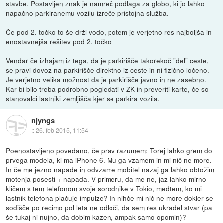
stavbe. Postavljen znak je namreč podlaga za globo, ki jo lahko
napačno parkiranemu vozilu izreče pristojna služba.
Če pod 2. točko to še drži vodo, potem je verjetno res najboljša in
enostavnejša rešitev pod 2. točko
Vendar če izhajam iz tega, da je parkirišče takorekoč "del" ceste,
se pravi dovoz na parkirišče direktno iz ceste in ni fizično ločeno.
Je verjetno velika možnost da je parkirišče javno in ne zasebno.
Kar bi bilo treba podrobno pogledati v ZK in preveriti karte, če so
stanovalci lastniki zemljišča kjer se parkira vozila.
njyngs
::
26. feb 2015, 11:54
Poenostavljeno povedano, če prav razumem: Torej lahko grem do
prvega modela, ki ma iPhone 6. Mu ga vzamem in mi nič ne more.
In če me jezno napade in odvzame mobitel nazaj ga lahko obtožim
motenja posesti + napada. V primeru, da me ne, jaz lahko mirno
kličem s tem telefonom svoje sorodnike v Tokio, medtem, ko mi
lastnik telefona plačuje impulze? In nihče mi nič ne more dokler se
sodišče po recimo pol leta ne odloči, da sem res ukradel stvar (pa
še tukaj ni nujno, da dobim kazen, ampak samo opomin)?