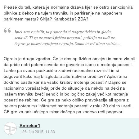
Please do tell, katera je normalna država kjer se ostro sankcionira
piknike z dekco na tujem travniku in parkiranje na napačnem
parkirnem mestu? Sirija? Kambodža? ZDA?
Imel sem v mislih, ta primer da si pogrne dekico in gloda
sendvič. Ti ga ne moreš fizično pregnati, policija pa tudi ne,
čeprav je posest ograjena z ograjo. Samo to več nima smisla ...
Ograja je druga zgodba. Če je dostop fizično omejen in mora vlomit
da pride notri potem seveda ne govorimo samo o motenju posesti.
Lahko pa sveda poskusiš o zadevi racionalno razmislit in si
odgovorit kako naj bi zgledala alternativna ureditev? Apliciramo
doktrino castle kar na vsako kršitev motenja posesti? Dajmo se
racionalno vprašat kdaj pride do situacije da nekdo na deki na
našem travniku žveči sendič in bo logično zakaj več kot motenja
posesti ne rabimo. Če gre za neko obliko pravokacije ali spora z
nekom potem mu inštrumet motenja posesti v roku 30 dni to uredi.
ČE gre za naklučnjega mimoidočega pa zadevo reši pogovor.
Smrekar1
::
26. feb 2015, 11:33