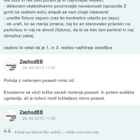
- delavcem vsakodnevno povzrocajte nevsecnosti (spraznite 2
gumi na vsakem avtu) ampak se vam znajo mascevat
- uredite fizicno zaporo (vas bo konkretno udarilo po zepu)
- ob urah, ko se menja izmena, naj bo en stanovalec prisoten na
parkiriscu in naj ne dovoli (fizicno), da bi se kdo tam parkiral in naj
obrazlozi zakaj.
osebno bi rekel da je 1. in 3. resitev najhitreje izvedljiva
ZaphodBB
::
26. feb 2015, 11:25
Policija z motenjem posesti nima nič.
Enostavno se vloži tožba zaradi motenja posesti. In potem sodišče
ugotavlja, ali je toženi motil tožiteljevo mirno posest.
ZaphodBB
::
26. feb 2015, 11:28
Glede na hitrost Slo sodišč.... veliko sreče pri tem.