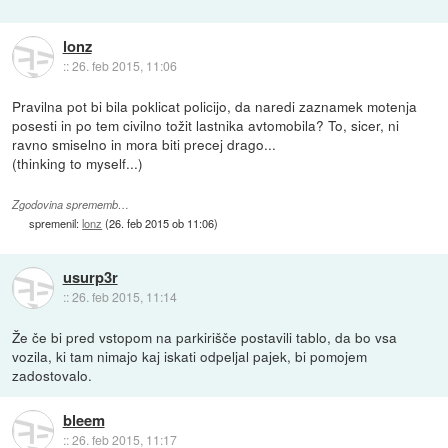
lonz
::
26. feb 2015, 11:06
Pravilna pot bi bila poklicat policijo, da naredi zaznamek motenja
posesti in po tem civilno tožit lastnika avtomobila? To, sicer, ni
ravno smiselno in mora biti precej drago...
(thinking to myself...)
Zgodovina sprememb…
spremenil:
lonz
(
26. feb 2015 ob 11:06
)
usurp3r
::
26. feb 2015, 11:14
Že če bi pred vstopom na parkirišče postavili tablo, da bo vsa
vozila, ki tam nimajo kaj iskati odpeljal pajek, bi pomojem
zadostovalo.
bleem
::
26. feb 2015, 11:17