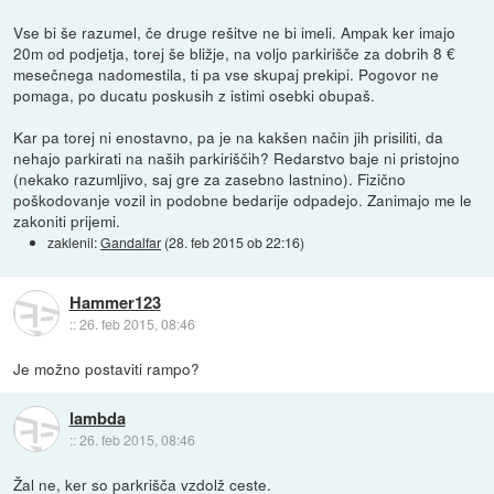
Vse bi še razumel, če druge rešitve ne bi imeli. Ampak ker imajo
20m od podjetja, torej še bližje, na voljo parkirišče za dobrih 8 €
mesečnega nadomestila, ti pa vse skupaj prekipi. Pogovor ne
pomaga, po ducatu poskusih z istimi osebki obupaš.
Kar pa torej ni enostavno, pa je na kakšen način jih prisiliti, da
nehajo parkirati na naših parkiriščih? Redarstvo baje ni pristojno
(nekako razumljivo, saj gre za zasebno lastnino). Fizično
poškodovanje vozil in podobne bedarije odpadejo. Zanimajo me le
zakoniti prijemi.
zaklenil:
Gandalfar
(
28. feb 2015 ob 22:16
)
Hammer123
::
26. feb 2015, 08:46
Je možno postaviti rampo?
lambda
::
26. feb 2015, 08:46
Žal ne, ker so parkrišča vzdolž ceste.