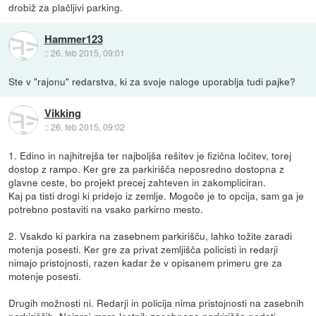
drobiž za plačljivi parking.
Hammer123
::
26. feb 2015, 09:01
Ste v "rajonu" redarstva, ki za svoje naloge uporablja tudi pajke?
Vikking
::
26. feb 2015, 09:02
1. Edino in najhitrejša ter najboljša rešitev je fizična ločitev, torej
dostop z rampo. Ker gre za parkirišča neposredno dostopna z
glavne ceste, bo projekt precej zahteven in zakompliciran.
Kaj pa tisti drogi ki pridejo iz zemlje. Mogoče je to opcija, sam ga je
potrebno postaviti na vsako parkirno mesto.
2. Vsakdo ki parkira na zasebnem parkirišču, lahko tožite zaradi
motenja posesti. Ker gre za privat zemljišča policisti in redarji
nimajo pristojnosti, razen kadar že v opisanem primeru gre za
motenje posesti.
Drugih možnosti ni. Redarji in policija nima pristojnosti na zasebnih
parkiriščih. Najprej mora lastnik zasebnega parkirišča podati