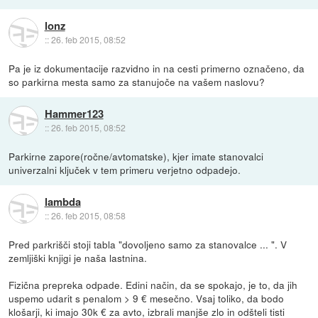
lonz
::
26. feb 2015, 08:52
Pa je iz dokumentacije razvidno in na cesti primerno označeno, da
so parkirna mesta samo za stanujoče na vašem naslovu?
Hammer123
::
26. feb 2015, 08:52
Parkirne zapore(ročne/avtomatske), kjer imate stanovalci
univerzalni ključek v tem primeru verjetno odpadejo.
lambda
::
26. feb 2015, 08:58
Pred parkrišči stoji tabla "dovoljeno samo za stanovalce ... ". V
zemljiški knjigi je naša lastnina.
Fizična prepreka odpade. Edini način, da se spokajo, je to, da jih
uspemo udarit s penalom > 9 € mesečno. Vsaj toliko, da bodo
klošarji, ki imajo 30k € za avto, izbrali manjše zlo in odšteli tisti