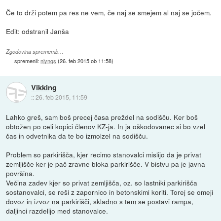
Če to drži potem pa res ne vem, če naj se smejem al naj se jočem.
Edit: odstranil Janša
Zgodovina sprememb…
spremenil:
njyngs
(
26. feb 2015 ob 11:58
)
Vikking
::
26. feb 2015, 11:59
Lahko greš, sam boš precej časa preždel na sodišču. Ker boš
obtožen po celi kopici členov KZ-ja. In ja oškodovanec si bo vzel
čas in odvetnika da te bo izmolzel na sodišču.
Problem so parkirišča, kjer recimo stanovalci mislijo da je privat
zemljišče ker je pač zravne bloka parkirišče. V bistvu pa je javna
površina.
Večina zadev kjer so privat zemljišča, oz. so lastniki parkirišča
sostanovalci, se reši z zapornico in betonskimi koriti. Torej se omeji
dovoz in izvoz na parkirišči, skladno s tem se postavi rampa,
daljinci razdelijo med stanovalce.