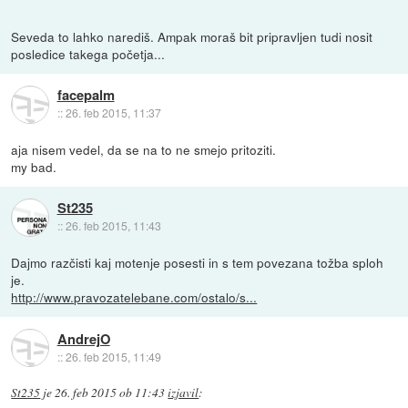
Seveda to lahko narediš. Ampak moraš bit pripravljen tudi nosit
posledice takega početja...
facepalm
::
26. feb 2015, 11:37
aja nisem vedel, da se na to ne smejo pritoziti.
my bad.
St235
::
26. feb 2015, 11:43
Dajmo razčisti kaj motenje posesti in s tem povezana tožba sploh
je.
http://www.pravozatelebane.com/ostalo/s...
AndrejO
::
26. feb 2015, 11:49
St235
je
26. feb 2015 ob 11:43
izjavil
: