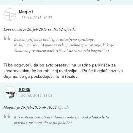
Magic1
::
26. feb 2015, 10:57
Looooooka
je
26. feb 2015 ob 10:52
izjavil
:
Zakonit prijem je tudi lepo zastavljeno vprašanje.
Nekaj v smislu..."A mate vi neko posebno zavarovanje, ki krije
škodo na privatnem parkirišču al ste samo zelo bogati?" :)
Ti bo odgovoril, da bo avto prestavil na uradno parkirišče za
zavarovalnico, če bo rabil kaj uveljavljat... Pa še ti delaš kaznivo
dejanje, če ga poškoduješ. To ni rešitev.
St235
::
26. feb 2015, 11:02
Magic1
je
26. feb 2015 ob 10:42
izjavil
:
Kaj motenje posesti ni v domeni policije? Kako lahko le ta
ukrepa v primeru, da se jih pokliče?