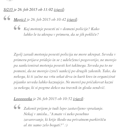
St235
je
26. feb 2015 ob 11:02
izjavil
:
Magic1
je
26. feb 2015 ob 10:42
izjavil
:
Kaj motenje posesti ni v domeni policije? Kako
lahko le ta ukrepa v primeru, da se jih pokliče?
Zgolj zaradi motenja posesti policija ne more ukrepat. Seveda v
primeru prijave pridejo in se z udeleženci pogovorijo, ne morejo
pa sankcionirat motenja posesti kot takšnega. Seveda pa to ne
pomeni, da ne morejo izreči sankcij po drugih zakonih. Tako, da
nekoga, ki ti začne na vrtu sekat drva in kurit kres in organizirat
pijanko seveda lahko kaznujejo. Ne moreš pa pričakovat kazni
za nekoga, ki si pogrne dekco na travnik in gloda sendvič.
Looooooka
je
26. feb 2015 ob 10:52
izjavil
:
Zakonit prijem je tudi lepo zastavljeno vprašanje.
Nekaj v smislu..."A mate vi neko posebno
zavarovanje, ki krije škodo na privatnem parkirišču
al ste samo zelo bogati?" :)