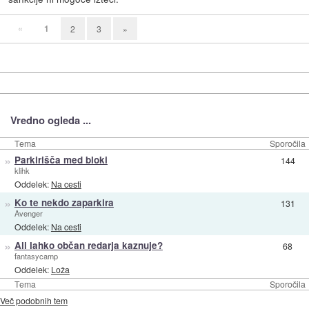
«
1
2
3
»
Vredno ogleda ...
Tema
Sporočila
»
Parkirišča med bloki
144
klihk
Oddelek:
Na cesti
»
Ko te nekdo zaparkira
131
Avenger
Oddelek:
Na cesti
»
Ali lahko občan redarja kaznuje?
68
fantasycamp
Oddelek:
Loža
Tema
Sporočila
Več podobnih tem