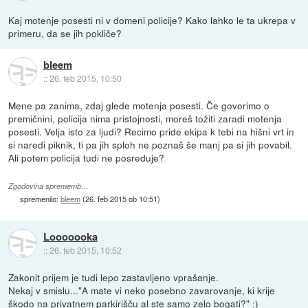
Kaj motenje posesti ni v domeni policije? Kako lahko le ta ukrepa v
primeru, da se jih pokliče?
bleem
::
26. feb 2015, 10:50
Mene pa zanima, zdaj glede motenja posesti. Če govorimo o
premičnini, policija nima pristojnosti, moreš tožiti zaradi motenja
posesti. Velja isto za ljudi? Recimo pride ekipa k tebi na hišni vrt in
si naredi piknik, ti pa jih sploh ne poznaš še manj pa si jih povabil.
Ali potem policija tudi ne posreduje?
Zgodovina sprememb…
spremenilo:
bleem
(
26. feb 2015 ob 10:51
)
Looooooka
::
26. feb 2015, 10:52
Zakonit prijem je tudi lepo zastavljeno vprašanje.
Nekaj v smislu..."A mate vi neko posebno zavarovanje, ki krije
škodo na privatnem parkirišču al ste samo zelo bogati?" :)