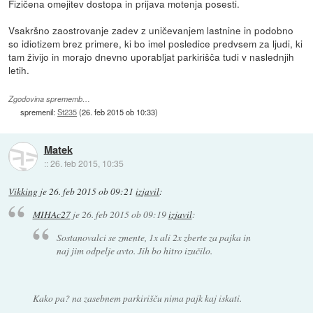
Fizičena omejitev dostopa in prijava motenja posesti.
Vsakršno zaostrovanje zadev z uničevanjem lastnine in podobno
so idiotizem brez primere, ki bo imel posledice predvsem za ljudi, ki
tam živijo in morajo dnevno uporabljat parkirišča tudi v naslednjih
letih.
Zgodovina sprememb…
spremenil:
St235
(
26. feb 2015 ob 10:33
)
Matek
::
26. feb 2015, 10:35
Vikking
je
26. feb 2015 ob 09:21
izjavil
:
MIHAc27
je
26. feb 2015 ob 09:19
izjavil
:
Sostanovalci se zmente, 1x ali 2x zberte za pajka in
naj jim odpelje avto. Jih bo hitro izučilo.
Kako pa? na zasebnem parkirišču nima pajk kaj iskati.