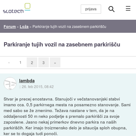
☰
Forum
»
Loža
»
Parkiranje tujih vozil na zasebnem parkirišču
Parkiranje tujih vozil na zasebnem parkirišču
«
1
2
3
»
lambda
::
26. feb 2015, 08:42
Stvar je precej enostavna. Stanujoči v večstanovanjski stabvi
imamo cca. 0,5 parkirnega mesta na posamezno stanovanje. Sami
med sabo se že zmenimo. Težava nastane v tem, da je na
oddaljenosti 50 m neko podjetje s premalo parkirišči za svoje
zaposlene. Jasno nekaj primerkov dnevno parkira na naših
parkiriščih. Ker imajo troizmensko delo je sitaucija sploh obupna,
ker se to dogaja tudi ponoči.