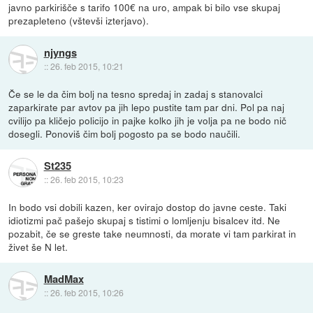
javno parkirišče s tarifo 100€ na uro, ampak bi bilo vse skupaj
prezapleteno (vštevši izterjavo).
njyngs
::
26. feb 2015, 10:21
Če se le da čim bolj na tesno spredaj in zadaj s stanovalci
zaparkirate par avtov pa jih lepo pustite tam par dni. Pol pa naj
cvilijo pa kličejo policijo in pajke kolko jih je volja pa ne bodo nič
dosegli. Ponoviš čim bolj pogosto pa se bodo naučili.
St235
::
26. feb 2015, 10:23
In bodo vsi dobili kazen, ker ovirajo dostop do javne ceste. Taki
idiotizmi pač pašejo skupaj s tistimi o lomljenju bisalcev itd. Ne
pozabit, če se greste take neumnosti, da morate vi tam parkirat in
živet še N let.
MadMax
::
26. feb 2015, 10:26