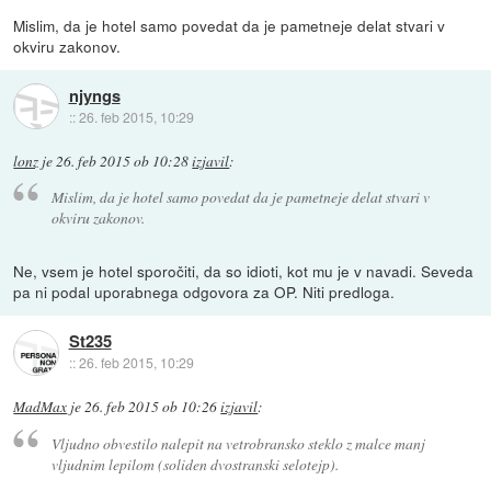
Mislim, da je hotel samo povedat da je pametneje delat stvari v
okviru zakonov.
njyngs
::
26. feb 2015, 10:29
lonz
je
26. feb 2015 ob 10:28
izjavil
:
Mislim, da je hotel samo povedat da je pametneje delat stvari v
okviru zakonov.
Ne, vsem je hotel sporočiti, da so idioti, kot mu je v navadi. Seveda
pa ni podal uporabnega odgovora za OP. Niti predloga.
St235
::
26. feb 2015, 10:29
MadMax
je
26. feb 2015 ob 10:26
izjavil
:
Vljudno obvestilo nalepit na vetrobransko steklo z malce manj
vljudnim lepilom (soliden dvostranski selotejp).