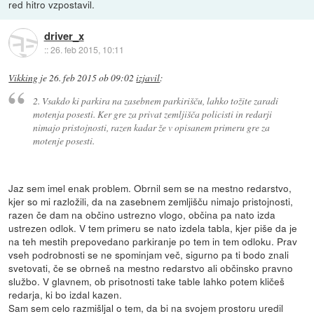
red hitro vzpostavil.
driver_x
::
26. feb 2015, 10:11
Vikking
je
26. feb 2015 ob 09:02
izjavil
:
2. Vsakdo ki parkira na zasebnem parkirišču, lahko tožite zaradi
motenja posesti. Ker gre za privat zemljišča policisti in redarji
nimajo pristojnosti, razen kadar že v opisanem primeru gre za
motenje posesti.
Jaz sem imel enak problem. Obrnil sem se na mestno redarstvo,
kjer so mi razložili, da na zasebnem zemljišču nimajo pristojnosti,
razen če dam na občino ustrezno vlogo, občina pa nato izda
ustrezen odlok. V tem primeru se nato izdela tabla, kjer piše da je
na teh mestih prepovedano parkiranje po tem in tem odloku. Prav
vseh podrobnosti se ne spominjam več, sigurno pa ti bodo znali
svetovati, če se obrneš na mestno redarstvo ali občinsko pravno
službo. V glavnem, ob prisotnosti take table lahko potem kličeš
redarja, ki bo izdal kazen.
Sam sem celo razmišljal o tem, da bi na svojem prostoru uredil