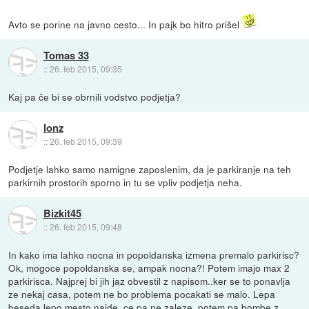
Avto se porine na javno cesto... In pajk bo hitro prišel
Tomas 33
::
26. feb 2015, 09:35
Kaj pa če bi se obrnili vodstvo podjetja?
lonz
::
26. feb 2015, 09:39
Podjetje lahko samo namigne zaposlenim, da je parkiranje na teh
parkirnih prostorih sporno in tu se vpliv podjetja neha.
Bizkit45
::
26. feb 2015, 09:48
In kako ima lahko nocna in popoldanska izmena premalo parkirisc?
Ok, mogoce popoldanska se, ampak nocna?! Potem imajo max 2
parkirisca. Najprej bi jih jaz obvestil z napisom..ker se to ponavlja
ze nekaj casa, potem ne bo problema pocakati se malo. Lepa
beseda lepo mesto najde, ce pa ne zaleze, potem pa bombe z