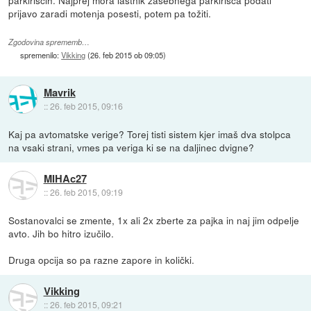
prijavo zaradi motenja posesti, potem pa tožiti.
Zgodovina sprememb…
spremenilo:
Vikking
(
26. feb 2015 ob 09:05
)
Mavrik
::
26. feb 2015, 09:16
Kaj pa avtomatske verige? Torej tisti sistem kjer imaš dva stolpca
na vsaki strani, vmes pa veriga ki se na daljinec dvigne?
MIHAc27
::
26. feb 2015, 09:19
Sostanovalci se zmente, 1x ali 2x zberte za pajka in naj jim odpelje
avto. Jih bo hitro izučilo.
Druga opcija so pa razne zapore in količki.
Vikking
::
26. feb 2015, 09:21