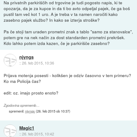
Na privatnih parkiriščih od trgovine je tudi pogosto napis, ki te
opozarja, da je za kupce in da ti bo avto odpeljal pajek, če ga boš
pustil tam več kot 1 uro. A je treba v ta namen naročiti kako
zasebno pajek službo? In kako se izterja stroške?
Pa če stoji tam uraden prometni znak s tablo "samo za stanovalce",
potem gre na nek način za dost standarden prometni prekršek.
Kdo lahko potem izda kazen, če je parkirišče zasebno?
njyngs
::
26. feb 2015, 10:36
Prijava motenja posesti - kolikšen je odziv časovno v tem primeru?
Ko ma Policija čas?
edit: oz. imajo prosto enoto?
Zgodovina sprememb…
spremenil:
njyngs
(
26. feb 2015 ob 10:37
)
Magic1
::
26. feb 2015, 10:42