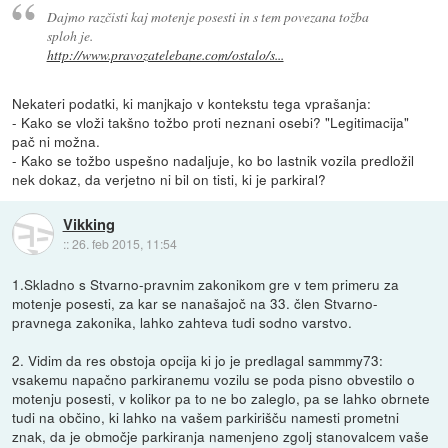
Dajmo razčisti kaj motenje posesti in s tem povezana tožba
sploh je.
http://www.pravozatelebane.com/ostalo/s...
Nekateri podatki, ki manjkajo v kontekstu tega vprašanja:
- Kako se vloži takšno tožbo proti neznani osebi? "Legitimacija"
pač ni možna.
- Kako se tožbo uspešno nadaljuje, ko bo lastnik vozila predložil
nek dokaz, da verjetno ni bil on tisti, ki je parkiral?
Vikking
::
26. feb 2015, 11:54
1.Skladno s Stvarno-pravnim zakonikom gre v tem primeru za
motenje posesti, za kar se nanašajoč na 33. člen Stvarno-
pravnega zakonika, lahko zahteva tudi sodno varstvo.
2. Vidim da res obstoja opcija ki jo je predlagal sammmy73:
vsakemu napačno parkiranemu vozilu se poda pisno obvestilo o
motenju posesti, v kolikor pa to ne bo zaleglo, pa se lahko obrnete
tudi na občino, ki lahko na vašem parkirišču namesti prometni
znak, da je območje parkiranja namenjeno zgolj stanovalcem vaše