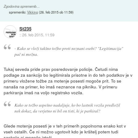
Zgodovina sprememb…
spremenilo:
Vikking
(
26. feb 2015 ob 11:59
)
St235
::
26. feb 2015, 11:59
- Kako se vloži takšno tožbo proti neznani osebi? "Legitimacija"
pač ni možna.
Tukaj seveda pride prav posredovanje policije. Četudi nima
podlage za sankcijo bo legitimirala prisotne in do teh podatkov je v
primeru vložene tožbe za motenje posesti mogoče prit. To se
nanaša na primer, ko imaš neznance na pikniku. V primeru
parkiranja imaš na voljo registrsko vozila.
Kako se tožbo uspešno nadaljuje, ko bo lastnik vozila predložil
nek dokaz, da verjetno ni bil on tisti, ki je parkiral?
Glede motenja posesti je v teh primerih popolnoma enako kot v
vseh ostalih. Če ni možno ugotovit kdo je kršitelj potem tudi
sankcije ni mogoče izteči.