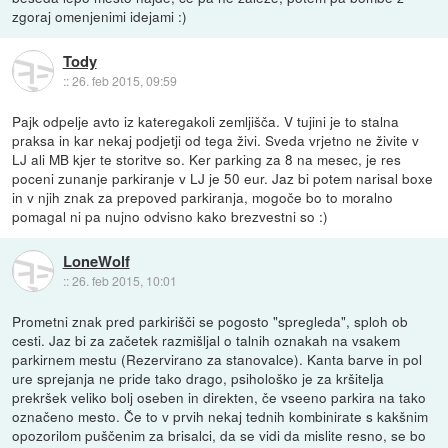
zgoraj omenjenimi idejami :)
Tody
::
26. feb 2015, 09:59
Pajk odpelje avto iz kateregakoli zemljišča. V tujini je to stalna
praksa in kar nekaj podjetji od tega živi. Sveda vrjetno ne živite v
LJ ali MB kjer te storitve so. Ker parking za 8 na mesec, je res
poceni zunanje parkiranje v LJ je 50 eur. Jaz bi potem narisal boxe
in v njih znak za prepoved parkiranja, mogoče bo to moralno
pomagal ni pa nujno odvisno kako brezvestni so :)
LoneWolf
::
26. feb 2015, 10:01
Prometni znak pred parkirišči se pogosto "spregleda", sploh ob
cesti. Jaz bi za začetek razmišljal o talnih oznakah na vsakem
parkirnem mestu (Rezervirano za stanovalce). Kanta barve in pol
ure sprejanja ne pride tako drago, psihološko je za kršitelja
prekršek veliko bolj oseben in direkten, če vseeno parkira na tako
označeno mesto. Če to v prvih nekaj tednih kombinirate s kakšnim
opozorilom puščenim za brisalci, da se vidi da mislite resno, se bo