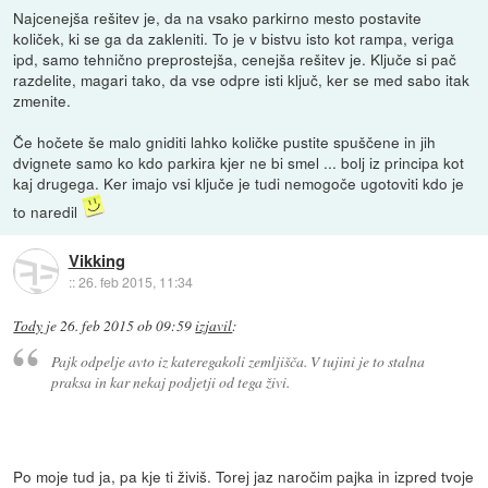
Najcenejša rešitev je, da na vsako parkirno mesto postavite
količek, ki se ga da zakleniti. To je v bistvu isto kot rampa, veriga
ipd, samo tehnično preprostejša, cenejša rešitev je. Ključe si pač
razdelite, magari tako, da vse odpre isti ključ, ker se med sabo itak
zmenite.
Če hočete še malo gniditi lahko količke pustite spuščene in jih
dvignete samo ko kdo parkira kjer ne bi smel ... bolj iz principa kot
kaj drugega. Ker imajo vsi ključe je tudi nemogoče ugotoviti kdo je
to naredil
Vikking
::
26. feb 2015, 11:34
Tody
je
26. feb 2015 ob 09:59
izjavil
:
Pajk odpelje avto iz kateregakoli zemljišča. V tujini je to stalna
praksa in kar nekaj podjetji od tega živi.
Po moje tud ja, pa kje ti živiš. Torej jaz naročim pajka in izpred tvoje