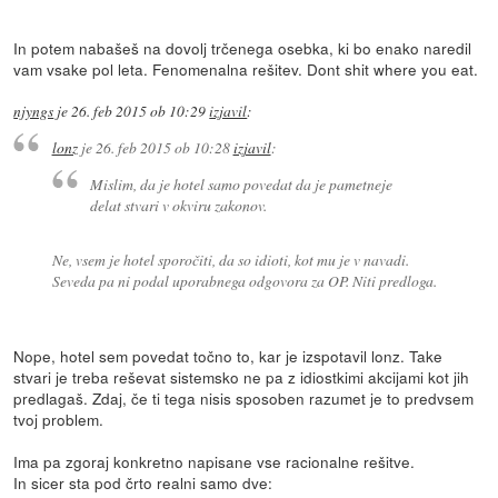
In potem nabašeš na dovolj trčenega osebka, ki bo enako naredil
vam vsake pol leta. Fenomenalna rešitev. Dont shit where you eat.
njyngs
je
26. feb 2015 ob 10:29
izjavil
:
lonz
je
26. feb 2015 ob 10:28
izjavil
:
Mislim, da je hotel samo povedat da je pametneje
delat stvari v okviru zakonov.
Ne, vsem je hotel sporočiti, da so idioti, kot mu je v navadi.
Seveda pa ni podal uporabnega odgovora za OP. Niti predloga.
Nope, hotel sem povedat točno to, kar je izspotavil lonz. Take
stvari je treba reševat sistemsko ne pa z idiostkimi akcijami kot jih
predlagaš. Zdaj, če ti tega nisis sposoben razumet je to predvsem
tvoj problem.
Ima pa zgoraj konkretno napisane vse racionalne rešitve.
In sicer sta pod črto realni samo dve: