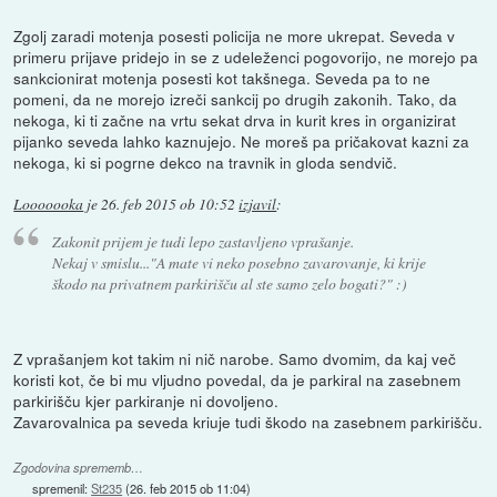
Zgolj zaradi motenja posesti policija ne more ukrepat. Seveda v
primeru prijave pridejo in se z udeleženci pogovorijo, ne morejo pa
sankcionirat motenja posesti kot takšnega. Seveda pa to ne
pomeni, da ne morejo izreči sankcij po drugih zakonih. Tako, da
nekoga, ki ti začne na vrtu sekat drva in kurit kres in organizirat
pijanko seveda lahko kaznujejo. Ne moreš pa pričakovat kazni za
nekoga, ki si pogrne dekco na travnik in gloda sendvič.
Looooooka
je
26. feb 2015 ob 10:52
izjavil
:
Zakonit prijem je tudi lepo zastavljeno vprašanje.
Nekaj v smislu..."A mate vi neko posebno zavarovanje, ki krije
škodo na privatnem parkirišču al ste samo zelo bogati?" :)
Z vprašanjem kot takim ni nič narobe. Samo dvomim, da kaj več
koristi kot, če bi mu vljudno povedal, da je parkiral na zasebnem
parkirišču kjer parkiranje ni dovoljeno.
Zavarovalnica pa seveda kriuje tudi škodo na zasebnem parkirišču.
Zgodovina sprememb…
spremenil:
St235
(
26. feb 2015 ob 11:04
)