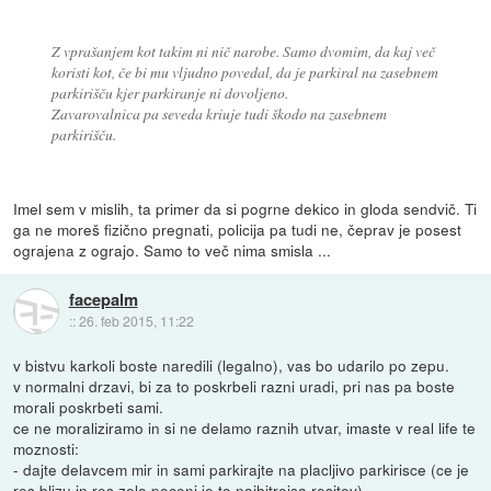
Z vprašanjem kot takim ni nič narobe. Samo dvomim, da kaj več
koristi kot, če bi mu vljudno povedal, da je parkiral na zasebnem
parkirišču kjer parkiranje ni dovoljeno.
Zavarovalnica pa seveda kriuje tudi škodo na zasebnem
parkirišču.
Imel sem v mislih, ta primer da si pogrne dekico in gloda sendvič. Ti
ga ne moreš fizično pregnati, policija pa tudi ne, čeprav je posest
ograjena z ograjo. Samo to več nima smisla ...
facepalm
::
26. feb 2015, 11:22
v bistvu karkoli boste naredili (legalno), vas bo udarilo po zepu.
v normalni drzavi, bi za to poskrbeli razni uradi, pri nas pa boste
morali poskrbeti sami.
ce ne moraliziramo in si ne delamo raznih utvar, imaste v real life te
moznosti:
- dajte delavcem mir in sami parkirajte na placljivo parkirisce (ce je
res blizu in res zelo poceni je to najhitrejsa resitev)