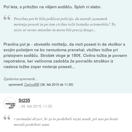
Pol leta, s pritožbo na višjem sodišču. Sploh ni slabo.
Pravilna pot bi bila poklicat policijo, da naredi zaznamek
motenja posesti in po tem civilno tožit lastnika avtomobila? To,
sicer, ni ravno smiselno in mora biti precej drago...
Pravilna pot je - obvestilo motitelju, da moti posest in da vkolikor s
svojim početjem ne bo nemudoma prenehal, vložitev tožbe pri
pristojnem sodišču. Strošek vloge je 180€. Civilna tožba je povsem
nepotrebna, ker večinoma zadošča že povračilo stroškov iz
naslova tožbe zoper motenje posesti...
Zgodovina sprememb…
spremenil:
ZaphodBB
(
26. feb 2015 ob 11:30
)
St235
::
26. feb 2015, 11:30
v normalni drzavi, bi za to poskrbeli razni uradi, pri nas pa boste
morali poskrbeti sami.