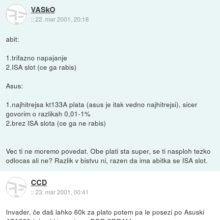
VASkO
::
22. mar 2001, 20:18
abit:
1.trifazno napajanje
2.ISA slot (ce ga rabis)
Asus:
1.najhitrejsa kt133A plata (asus je itak vedno najhitrejsi), sicer
govorim o razlikah 0,01-1%
2.brez ISA slota (ce ga ne rabis)
Vec ti ne moremo povedat. Obe plati sta super, se ti nasploh tezko
odlocas ali ne? Razlik v bistvu ni, razen da ima abitka se ISA slot.
CCD
::
23. mar 2001, 00:41
Invader, če daš lahko 60k za plato potem pa le posezi po Asuski