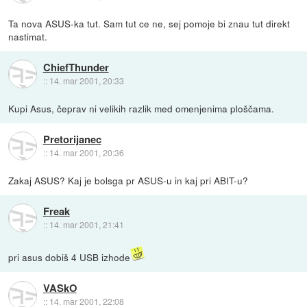
Ta nova ASUS-ka tut. Sam tut ce ne, sej pomoje bi znau tut direkt
nastimat.
ChiefThunder
::
14. mar 2001, 20:33
Kupi Asus, čeprav ni velikih razlik med omenjenima ploščama.
Pretorijanec
::
14. mar 2001, 20:36
Zakaj ASUS? Kaj je bolsga pr ASUS-u in kaj pri ABIT-u?
Freak
::
14. mar 2001, 21:41
pri asus dobiš 4 USB izhode
VASkO
::
14. mar 2001, 22:08