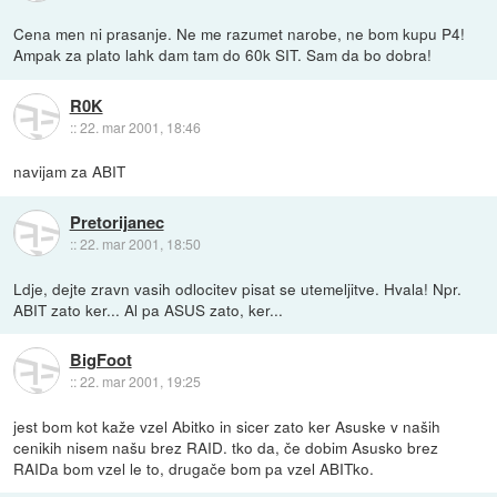
Cena men ni prasanje. Ne me razumet narobe, ne bom kupu P4!
Ampak za plato lahk dam tam do 60k SIT. Sam da bo dobra!
R0K
::
22. mar 2001, 18:46
navijam za ABIT
Pretorijanec
::
22. mar 2001, 18:50
Ldje, dejte zravn vasih odlocitev pisat se utemeljitve. Hvala! Npr.
ABIT zato ker... Al pa ASUS zato, ker...
BigFoot
::
22. mar 2001, 19:25
jest bom kot kaže vzel Abitko in sicer zato ker Asuske v naših
cenikih nisem našu brez RAID. tko da, če dobim Asusko brez
RAIDa bom vzel le to, drugače bom pa vzel ABITko.