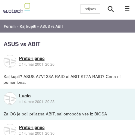
☰
Forum
»
Kaj kupiti
»
ASUS vs ABIT
ASUS vs ABIT
Pretorijanec
::
14. mar 2001, 20:26
Kaj kupit? ASUS A7V133A RAID al ABIT KT7A RAID? Cena ni
pomembna.
Lucio
::
14. mar 2001, 20:28
Za OC je bolj prijazna ABIT, saj omoboča vse iz BIOSA
Pretorijanec
::
14. mar 2001, 20:30