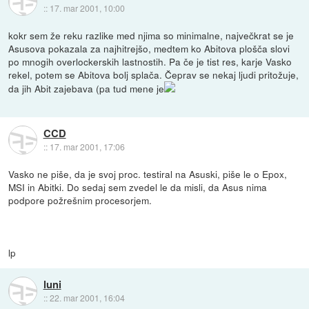
::
17. mar 2001, 10:00
kokr sem že reku razlike med njima so minimalne, največkrat se je
Asusova pokazala za najhitrejšo, medtem ko Abitova plošča slovi
po mnogih overlockerskih lastnostih. Pa če je tist res, karje Vasko
rekel, potem se Abitova bolj splača. Čeprav se nekaj ljudi pritožuje,
da jih Abit zajebava (pa tud mene je
CCD
::
17. mar 2001, 17:06
Vasko ne piše, da je svoj proc. testiral na Asuski, piše le o Epox,
MSI in Abitki. Do sedaj sem zvedel le da misli, da Asus nima
podpore požrešnim procesorjem.
lp
luni
::
22. mar 2001, 16:04