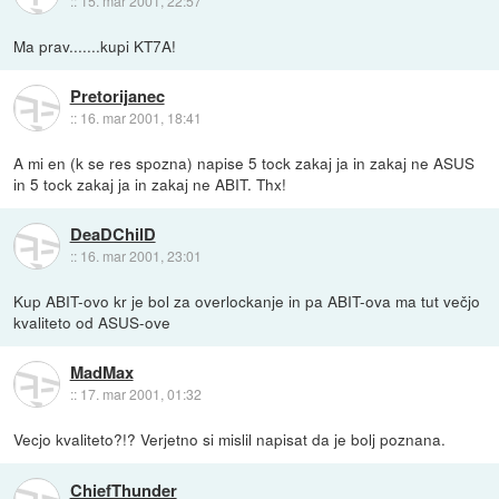
::
15. mar 2001, 22:57
Ma prav.......kupi KT7A!
Pretorijanec
::
16. mar 2001, 18:41
A mi en (k se res spozna) napise 5 tock zakaj ja in zakaj ne ASUS
in 5 tock zakaj ja in zakaj ne ABIT. Thx!
DeaDChilD
::
16. mar 2001, 23:01
Kup ABIT-ovo kr je bol za overlockanje in pa ABIT-ova ma tut večjo
kvaliteto od ASUS-ove
MadMax
::
17. mar 2001, 01:32
Vecjo kvaliteto?!? Verjetno si mislil napisat da je bolj poznana.
ChiefThunder