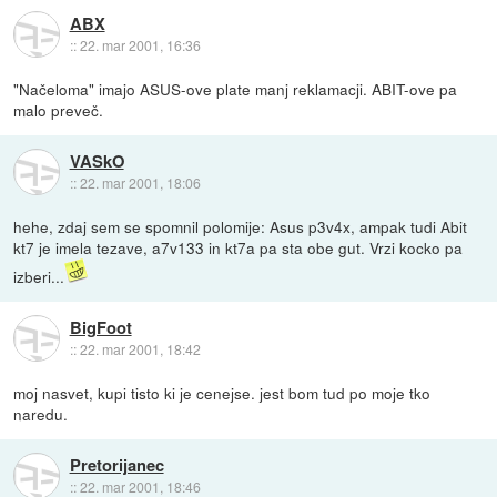
ABX
::
22. mar 2001, 16:36
"Načeloma" imajo ASUS-ove plate manj reklamacji. ABIT-ove pa
malo preveč.
VASkO
::
22. mar 2001, 18:06
hehe, zdaj sem se spomnil polomije: Asus p3v4x, ampak tudi Abit
kt7 je imela tezave, a7v133 in kt7a pa sta obe gut. Vrzi kocko pa
izberi...
BigFoot
::
22. mar 2001, 18:42
moj nasvet, kupi tisto ki je cenejse. jest bom tud po moje tko
naredu.
Pretorijanec
::
22. mar 2001, 18:46