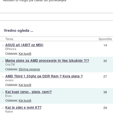
Vredno ogleda ...
Tema
Sporočila
»
ASUS ali (ABIT oz MSI)
14
ElHovica
Oddelek:
Kaj kupiti
»
Mama plate za AMD procesorje in Vas izkušnje ?!?
30
OrlyTM
Oddelek:
Strojna oprema
»
AMD Tbird 1.33ghz pa DDR Ram ? Kera plata ?
27
evoice
Oddelek:
Kaj kupiti
»
Kaj kupt (proc., plata, ram)?
38
Enzo
Oddelek:
Kaj kupiti
»
Kaj je zdej s temi KT7
29
Kaiser