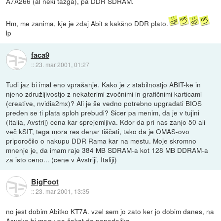
A7A266 (al neki tazga), pa DDR SDRAM.
Hm, me zanima, kje je zdaj Abit s kakšno DDR plato.
lp
faca9
::
23. mar 2001, 01:27
Tudi jaz bi imal eno vprašanje. Kako je z stabilnostjo ABIT-ke in
njeno združljivostjo z nekaterimi zvočnimi in grafičnimi karticami
(creative, nvidia2mx)? Ali je še vedno potrebno upgradati BIOS
preden se ti plata sploh prebudi? Sicer pa menim, da je v tujini
(Italia, Avstrij) cena kar sprejemljiva. Kdor da pri nas zanjo 50 ali
več kSIT, tega mora res denar tiščati, tako da je OMAS-ovo
priporočilo o nakupu DDR Rama kar na mestu. Moje skromno
mnenje je, da imam raje 384 MB SDRAM-a kot 128 MB DDRAM-a
za isto ceno... (cene v Avstriji, Italiji)
BigFoot
::
23. mar 2001, 13:35
no jest dobim Abitko KT7A. vzel sem jo zato ker jo dobim danes, na
Asusko bi mogu pa čakat do ponedeljka