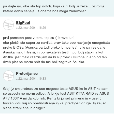
pa dajte no, obe sta top notch, kupi kaj ti bolj ustreza... oziroma
katero dobis ceneje.. z obema bos mega zadovoljen
BigFoot
::
22. mar 2001, 16:29
prvi pameten post v temu topicu :) bravo luni
oba plošči sta super za navijat, prav tako obe navijanje omogočata
preko BIOSa (Asuska pa tudi preko jumperjev). v je pa res da je
Asuska malo hitrejši, in po nekaterih testih tudi bolj stabilna kot
Abitka. jest malo razmišljam da bi si prbavu Durona in eno od teh
dveh plat pa morm rečt da me bolj zagreva Asuska.
Pretorijanec
::
22. mar 2001, 16:33
Glej, jz sm prebrau ze use mogoce teste ASUS-ke in ABIT-ke sam
se useedn ne morm odloct. A je kje test ABIT KT7A RAID vs ASUS
A7V 133? A mi da kdo link. Ker jz bi ju rad primerju in v usej 5
tockah vidu kaj so prednosti ene in kaj prednosti druge. In kaj so
slabe strani ene in druge?