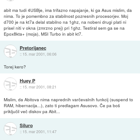
abit ma tudi 4USBje, ima trifazno napajanje, ki ga Asus mislim, da
nima. To je pomembno za stabilnost pozresnih procesorjev. Moj
d700 je na kt7a delal stabilno na 1ghz, na nobeni drugi plati ni
prisel niti v okna (zmrzno prej) pri 1ghz. Testiral sem ga se na
Epox8kta+ (moja), MSI Turbo in abit kt7.
Pretorijanec
::
15. mar 2001, 06:06
Torej kero?
Huey P
::
15. mar 2001, 08:21
Mislim, da Abitova nima naprednih varčevalnih funkcij (suspend to
RAM, hibernacija...), zato ti predlagam Asusovo. Če pa boš
priključil več diskov pa Abit...
Siluro
::
15. mar 2001, 11:47