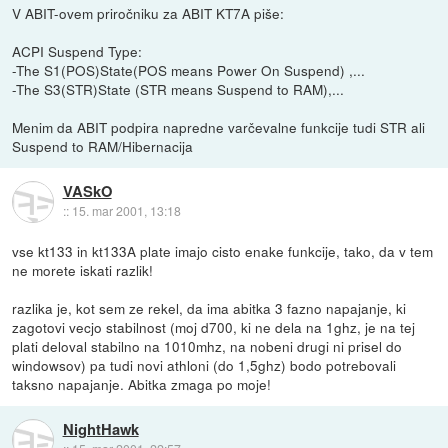
V ABIT-ovem priročniku za ABIT KT7A piše:
ACPI Suspend Type:
-The S1(POS)State(POS means Power On Suspend) ,...
-The S3(STR)State (STR means Suspend to RAM),...
Menim da ABIT podpira napredne varčevalne funkcije tudi STR ali
Suspend to RAM/Hibernacija
VASkO
::
15. mar 2001, 13:18
vse kt133 in kt133A plate imajo cisto enake funkcije, tako, da v tem
ne morete iskati razlik!
razlika je, kot sem ze rekel, da ima abitka 3 fazno napajanje, ki
zagotovi vecjo stabilnost (moj d700, ki ne dela na 1ghz, je na tej
plati deloval stabilno na 1010mhz, na nobeni drugi ni prisel do
windowsov) pa tudi novi athloni (do 1,5ghz) bodo potrebovali
taksno napajanje. Abitka zmaga po moje!
NightHawk