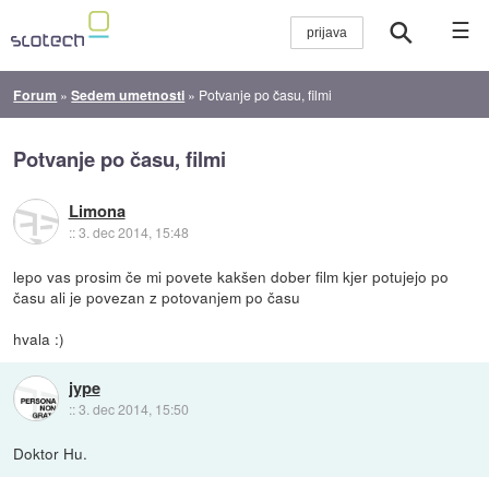
☰
Forum
»
Sedem umetnosti
»
Potvanje po času, filmi
Potvanje po času, filmi
Limona
::
3. dec 2014, 15:48
lepo vas prosim če mi povete kakšen dober film kjer potujejo po
času ali je povezan z potovanjem po času
hvala :)
jype
::
3. dec 2014, 15:50
Doktor Hu.