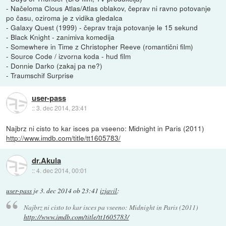
- Načeloma Clous Atlas/Atlas oblakov, čeprav ni ravno potovanje
po času, oziroma je z vidika gledalca
- Galaxy Quest (1999) - čeprav traja potovanje le 15 sekund
- Black Knight - zanimiva komedija
- Somewhere in Time z Christopher Reeve (romantični film)
- Source Code / izvorna koda - hud film
- Donnie Darko (zakaj pa ne?)
- Traumschif Surprise
user-pass
::
3. dec 2014, 23:41
Najbrz ni cisto to kar isces pa vseeno: Midnight in Paris (2011)
http://www.imdb.com/title/tt1605783/
dr.Akula
::
4. dec 2014, 00:01
user-pass
je
3. dec 2014 ob 23:41
izjavil
:
Najbrz ni cisto to kar isces pa vseeno: Midnight in Paris (2011)
http://www.imdb.com/title/tt1605783/