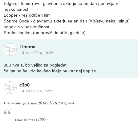
Edge of Tomorrow - glavnemu akterju se en dan ponavlja v
neskončnost
Looper - res odličen film
Source Code - glavnemu akterju se en dan (v bistvu nekaj minut)
ponavlja v neskončnost
Predestination (pa praviš da si že gledala)
Limona
::
4. dec 2014, 10:26
uuu hvala, bo veliko za pogledat
če ma pa še kdo kakšno idejo pa kar naj napiše
c3p0
::
4. dec 2014, 15:51
Pyromanic
je
3. dec 2014 ob 16:59
izjavil
:
Time crimes (2007)