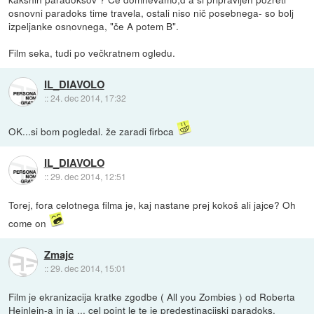
osnovni paradoks time travela, ostali niso nič posebnega- so bolj
izpeljanke osnovnega, "če A potem B".
Film seka, tudi po večkratnem ogledu.
IL_DIAVOLO
::
24. dec 2014, 17:32
OK...si bom pogledal. že zaradi firbca
IL_DIAVOLO
::
29. dec 2014, 12:51
Torej, fora celotnega filma je, kaj nastane prej kokoš ali jajce? Oh
come on
Zmajc
::
29. dec 2014, 15:01
Film je ekranizacija kratke zgodbe ( All you Zombies ) od Roberta
Heinlein-a in ja ... cel point le te je
predestinacijski paradoks
.