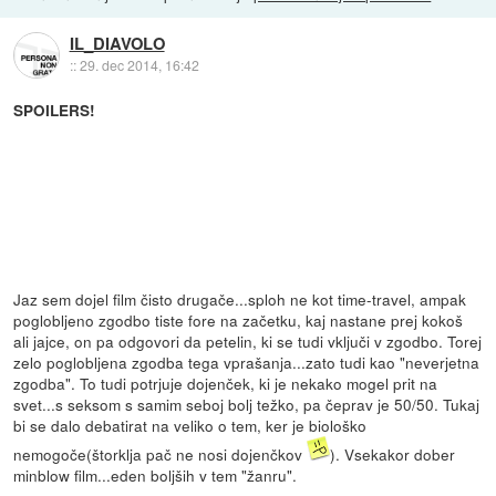
IL_DIAVOLO
::
29. dec 2014, 16:42
SPOILERS!
Jaz sem dojel film čisto drugače...sploh ne kot time-travel, ampak
poglobljeno zgodbo tiste fore na začetku, kaj nastane prej kokoš
ali jajce, on pa odgovori da petelin, ki se tudi vključi v zgodbo. Torej
zelo poglobljena zgodba tega vprašanja...zato tudi kao "neverjetna
zgodba". To tudi potrjuje dojenček, ki je nekako mogel prit na
svet...s seksom s samim seboj bolj težko, pa čeprav je 50/50. Tukaj
bi se dalo debatirat na veliko o tem, ker je biološko
nemogoče(štorklja pač ne nosi dojenčkov
). Vsekakor dober
minblow film...eden boljših v tem "žanru".