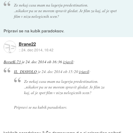
Ze nekaj casa mam na lagerju predestination.
..nikakor pa se ne morem spravit gledat. Je film za kaj, al je spet
film v nizu nelogicnih scen?
Pripravi se na kubik paradoksov.
Brane22
::
24. dec 2014, 16:42
BorutK-73
je
24. dec 2014 ob 16:36
izjavil
:
IL_DIAVOLO
je
24. dec 2014 ob 15:20
izjavil
:
Ze nekaj casa mam na lagerju predestination.
..nikakor pa se ne morem spravit gledat. Je film za
kaj, al je spet film v nizu nelogicnih scen?
Pripravi se na kubik paradoksov.
kakšnih paradoksov ? Če domnevamo,d a si pripravljen požreti