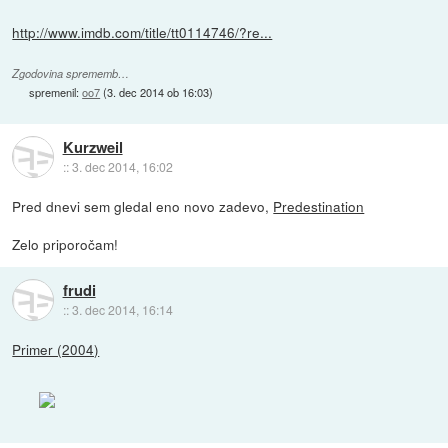
http://www.imdb.com/title/tt0114746/?re...
Zgodovina sprememb…
spremenil:
oo7
(
3. dec 2014 ob 16:03
)
Kurzweil
::
3. dec 2014, 16:02
Pred dnevi sem gledal eno novo zadevo,
Predestination
Zelo priporočam!
frudi
::
3. dec 2014, 16:14
Primer (2004)