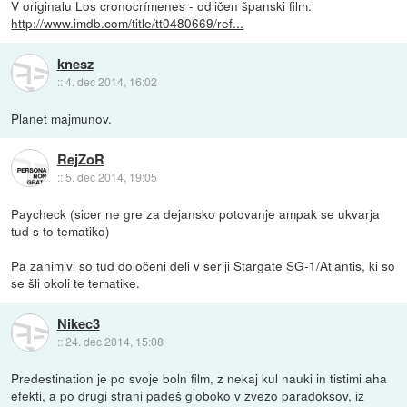
V originalu Los cronocrímenes - odličen španski film.
http://www.imdb.com/title/tt0480669/ref...
knesz
::
4. dec 2014, 16:02
Planet majmunov.
RejZoR
::
5. dec 2014, 19:05
Paycheck (sicer ne gre za dejansko potovanje ampak se ukvarja
tud s to tematiko)
Pa zanimivi so tud določeni deli v seriji Stargate SG-1/Atlantis, ki so
se šli okoli te tematike.
Nikec3
::
24. dec 2014, 15:08
Predestination je po svoje boln film, z nekaj kul nauki in tistimi aha
efekti, a po drugi strani padeš globoko v zvezo paradoksov, iz