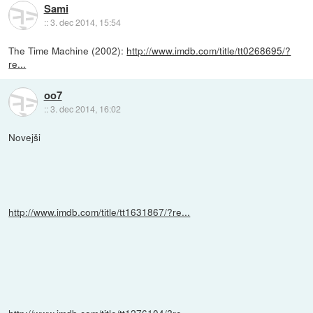
Sami
::
3. dec 2014, 15:54
The Time Machine (2002):
http://www.imdb.com/title/tt0268695/?
re...
oo7
::
3. dec 2014, 16:02
Novejši
http://www.imdb.com/title/tt1631867/?re...