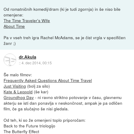
Od romatničnih komedij/dram (ki je tudi zgornja) in še niso bile
omenjene:
The Time Traveler's Wife
About Time
Pa v vseh treh igra Rachel McAdams, se je čist vrgla v specifičen
žanr ;)
dr.Akula
::
4. dec 2014, 00:15
Še malo filmov:
Frequently Asked Questions About Time Travel
Just Visiting
(bolj za silo)
Kate & Leopold
(še kar)
Groundhog Day
- ni ravno striktno potovanje v času, glavnemu
akterju se isti dan ponavlja v neskončnost, ampak je pa odličen
film, če ga slučajno še nisi gledala.
Od teh, ki so že omenjeni toplo priporočam:
Back to the Future triologijo
The Butterfly Effect