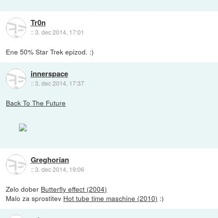
Tr0n
::
3. dec 2014, 17:01
Ene 50% Star Trek epizod. :)
innerspace
::
3. dec 2014, 17:37
Back To The Future
Greghorian
::
3. dec 2014, 19:06
Zelo dober
Butterfly effect (2004)
Malo za sprostitev
Hot tube time maschine (2010)
:)