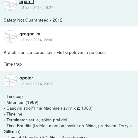
arjan_t
::
3. dec 2014, 19:27
Safety Not Guaranteed - 2012
gregor_m
::
3. dec 2014, 22:00
Kratek filem za sprostitev z vložki potovanja po času:
Time trap
opeter
::
3. dec 2014, 23:12
- Timecop
- Millenium (1989)
- Časovni stroj/Time Machine (izvirnik iz 1960)
- Timeline
- Terminator serija, sploh prvi del
- Time Bandits (izdelek montipajtovske druščine, predvsem Terryja
Gilliama)
- Days of Thunder (B/C film, TV produkcija)