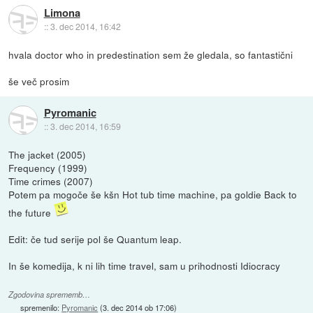
Limona
::
3. dec 2014, 16:42
hvala doctor who in predestination sem že gledala, so fantastični
še več prosim
Pyromanic
::
3. dec 2014, 16:59
The jacket (2005)
Frequency (1999)
Time crimes (2007)
Potem pa mogoče še kšn Hot tub time machine, pa goldie Back to
the future
Edit: če tud serije pol še Quantum leap.
In še komedija, k ni lih time travel, sam u prihodnosti Idiocracy
Zgodovina sprememb…
spremenilo:
Pyromanic
(
3. dec 2014 ob 17:06
)