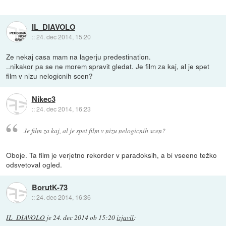
IL_DIAVOLO
::
24. dec 2014, 15:20
Ze nekaj casa mam na lagerju predestination.
..nikakor pa se ne morem spravit gledat. Je film za kaj, al je spet
film v nizu nelogicnih scen?
Nikec3
::
24. dec 2014, 16:23
Je film za kaj, al je spet film v nizu nelogicnih scen?
Oboje. Ta film je verjetno rekorder v paradoksih, a bi vseeno težko
odsvetoval ogled.
BorutK-73
::
24. dec 2014, 16:36
IL_DIAVOLO
je
24. dec 2014 ob 15:20
izjavil
: