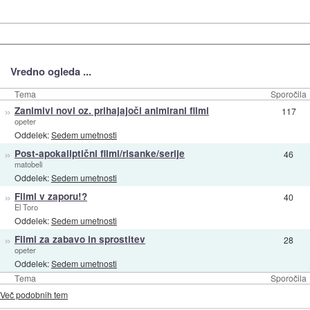
Vredno ogleda ...
Tema
Sporočila
»
Zanimivi novi oz. prihajajoči animirani filmi
117
opeter
Oddelek:
Sedem umetnosti
»
Post-apokaliptični filmi/risanke/serije
46
matobeli
Oddelek:
Sedem umetnosti
»
Filmi v zaporu!?
40
El Toro
Oddelek:
Sedem umetnosti
»
Filmi za zabavo in sprostitev
28
opeter
Oddelek:
Sedem umetnosti
Tema
Sporočila
Več podobnih tem