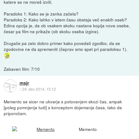
katere se ne moreš izviti.
Paradoks 1: Kako se je zanka začela?
Paradoks 2: Kako lahko v istem času obstaja več enakih oseb?
Edina opcija je, da ob vsakem skoku nastane kopija nove osebe,
česar pa film ne prikaže (ob skoku oseba izgine).
Drugače pa zelo dobro primer kako povedati zgodbo, da se
zgodovine ne da spremeniti (čeprav smo spet pri paradoksu 1).
Zabaven film: 7/10
msjr
::
24. dec 2014, 15:12
Memento se sicer ne ukvarja s potovanjem skozi čas, ampak
[poleg pomnjenja tudi] s konceptom dojemanja časa, tako da
priporočam.
Memento