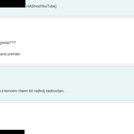
HASHodYouTube]
 gledal???
ane prehiter.
 s koncem nisem bil najbolj zadovoljen.