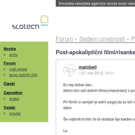
Evropska vesoljska agencija razvija svojo rak
Forum
»
Sedem umetnosti
»
P
Novice
Post-apokaliptični filmi/risanke
arhiv
Forum
matobeli
mali oglasi
::
27. mar 2012, 14:11
teme zadnjih 24h
Članki
En lep dober dan,
iščem čim več dobrih filmov/risank/serij z po
Zaposlitve
brskaj
Pri filmih in serijah je edini pogoj da so bili
Ostalo
stare.
pravila
Še najbolš bi bilo če bi obstajal kje kakše
Lp