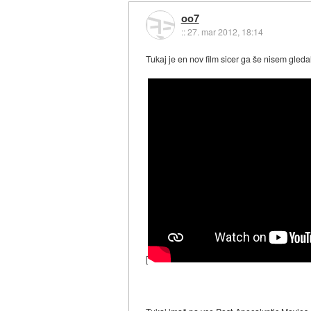
oo7
::
27. mar 2012, 18:14
Tukaj je en nov film sicer ga še nisem gleda
[