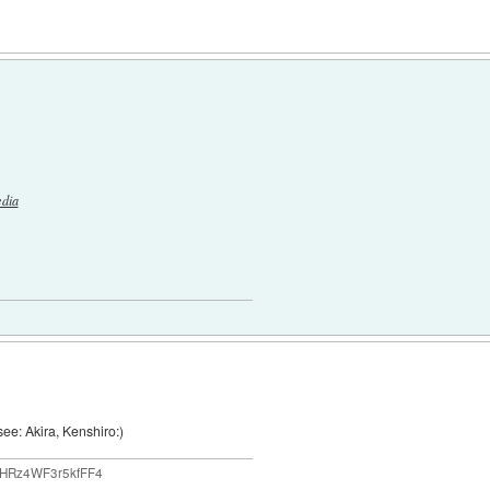
edia
see: Akira, Kenshiro:)
YHRz4WF3r5kfFF4