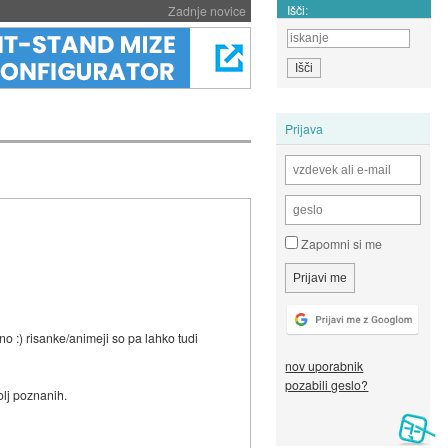
Išči:
Zadnje novice
Prijava
Zapomni si me
rano :) risanke/animeji so pa lahko tudi
nov uporabnik
pozabili geslo?
olj poznanih.