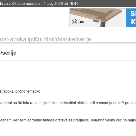
eto za večkratno uporabo
::
4. avg 2026 ob 19:41
ost-apokaliptični filmi/risanke/serije
/serije
st apokaliptično tematiko.
 narejeni po 90 letu (razen izjem) ker mi klasični efekti in stil snemanja ne leži preti
n seznam, ker sem ogromno takega gradiva že pregledal, verjetno veliko večino najb