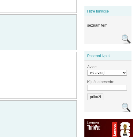
Hitre funkcije
seznam tem
Posebni izpisi
Avtor:
Ključna beseda: