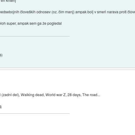
en kriterij
i medsebojnih človeških odnosev (oz. čim manj) ampak bolj v smeri narava proti člov
 sploh super, ampak sem ga že pogledal
6
)
 (zadni del), Walking dead, World war Z, 28 days, The road...
a