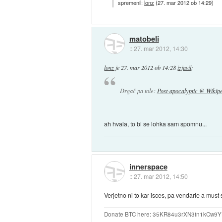
spremenil:
lonz
(
27. mar 2012 ob 14:29
)
matobeli
::
27. mar 2012, 14:30
lonz
je
27. mar 2012 ob 14:28
izjavil
:
Drgač pa tole:
Post-apocalyptic @ Wikip
ah hvala, to bi se lohka sam spomnu...
innerspace
::
27. mar 2012, 14:50
Verjetno ni to kar isces, pa vendarle a must 
Donate BTC here: 35KR84u3rXN3in1kCw9