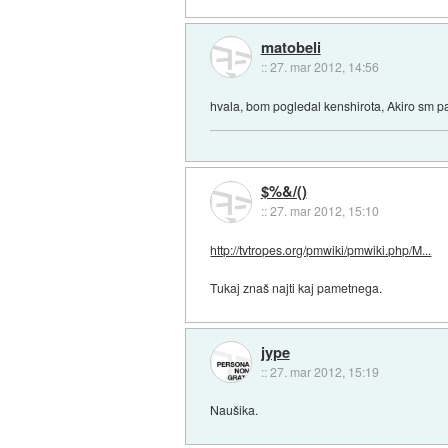
matobeli
::
27. mar 2012, 14:56
hvala, bom pogledal kenshirota, Akiro sm pa
$%&/()
::
27. mar 2012, 15:10
http://tvtropes.org/pmwiki/pmwiki.php/M...
Tukaj znaš najti kaj pametnega.
jype
::
27. mar 2012, 15:19
Naušika.