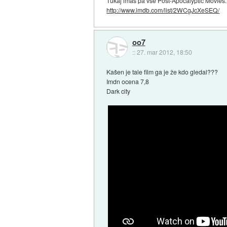
Tukaj imaš pa vse Post-Apocalyptic Movies.
http://www.imdb.com/list/2WCgJcXeSEQ/
oo7
::
27. mar 2012, 18:50
Kašen je tale film ga je že kdo gledal???
Imdn ocena 7,8
Dark city