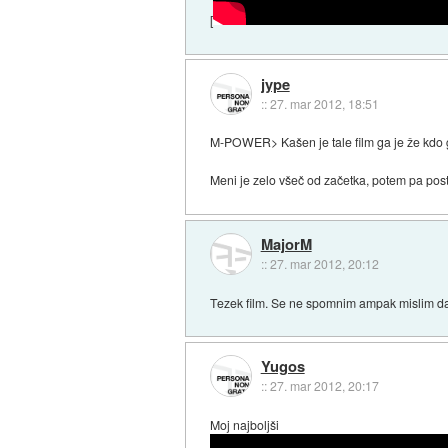
[
jype
::
27. mar 2012, 18:51
M-POWER> Kašen je tale film ga je že kdo
Meni je zelo všeč od začetka, potem pa post
MajorM
::
27. mar 2012, 20:12
Tezek film. Se ne spomnim ampak mislim da
Yugos
::
27. mar 2012, 20:17
Moj najboljši