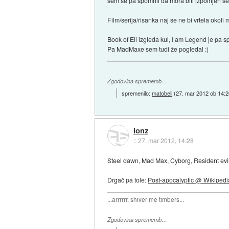
sem se pa spomnil da mora biti izpolnjen še 
Film/serija/risanka naj se ne bi vrtela okol
Book of Eli izgleda kul, I am Legend je pa
Pa MadMaxe sem tudi že pogledal :)
Zgodovina sprememb…
spremenilo:
matobeli
(
27. mar 2012 ob 14:2
lonz
::
27. mar 2012, 14:28
Steel dawn, Mad Max, Cyborg, Resident evil
Drgač pa tole:
Post-apocalyptic @ Wikipedi
...arrrrrr, shiver me timbers...
Zgodovina sprememb…