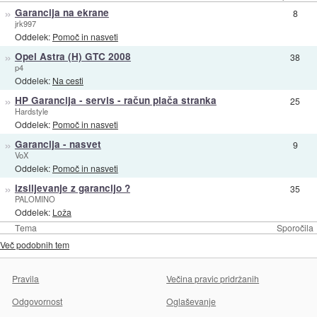
»
Garancija na ekrane
8
jrk997
Oddelek:
Pomoč in nasveti
»
Opel Astra (H) GTC 2008
38
p4
Oddelek:
Na cesti
»
HP Garancija - servis - račun plača stranka
25
Hardstyle
Oddelek:
Pomoč in nasveti
»
Garancija - nasvet
9
VoX
Oddelek:
Pomoč in nasveti
»
izsiljevanje z garancijo ?
35
PALOMINO
Oddelek:
Loža
Tema
Sporočila
Več podobnih tem
Pravila
Večina pravic pridržanih
Odgovornost
Oglaševanje