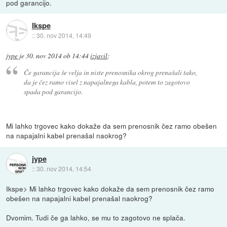
pod garancijo.
Ikspe
::
30. nov 2014, 14:49
jype
je
30. nov 2014 ob 14:44
izjavil
:
Če garancija še velja in niste prenosnika okrog prenašali tako,
da je čez ramo visel z napajalnega kabla, potem to zagotovo
spada pod garancijo.
Mi lahko trgovec kako dokaže da sem prenosnik čez ramo obešen
na napajalni kabel prenašal naokrog?
jype
::
30. nov 2014, 14:54
Ikspe> Mi lahko trgovec kako dokaže da sem prenosnik čez ramo
obešen na napajalni kabel prenašal naokrog?
Dvomim. Tudi če ga lahko, se mu to zagotovo ne splača.