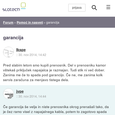
☰
Forum
»
Pomoč in nasveti
»
garancija
garancija
Ikspe
::
30. nov 2014, 14:42
Pred slabim letom smo kupili prenosnik. Del v prenosniku kamor
vštekaš priključek napajalca je razmajan. Tudi stik ni več dober.
Zanima me če to spada pod garancijo. Če ne, me zanima kolk
servis zaračuna za menjavo tistega dela.
jype
::
30. nov 2014, 14:44
Če garancija še velja in niste prenosnika okrog prenašali tako, da
je čez ramo visel z napajalnega kabla, potem to zagotovo spada