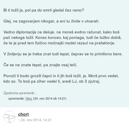
Bi ti tožil ja, pol pa do smrti gledal čez ramo?
Glej, ne zagovarjam nikogar, a eni tu živite v utvarah.
Vedno diplomacija ne deluje, ne moreš evdno računat, kako boš
pač nekoga tožil. Konec koncev, kaj pomaga, tudi če tožbo dobiš,
če te je pred tem fizično močnejši model razsul na prafaktorje.
V življenju se je treba znat tudi tepst, čeprav se to primitivno bere.
Če se ne znate tepst, pa znajte vsaj teči.
Ponoči ti bodo grozili čapci in ti jih boš tožil, ja. Morš prvo vedet,
kdo so. To boš pa ziher vedel ti, sredi LJ, ob 3 zjutraj.
Zgodovina sprememb…
spremenilo:
Vitez
(
24. nov 2014 ob 14:21
)
chort
::
24. nov 2014, 14:21