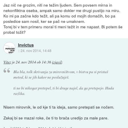
Jaz nič ne grozim, niti ne težim ljudem. Sem povsem mirna in
nekonfliktna oseba, ampak samo dokler me drugi pustijo na miru.
Ko mi pa začne kdo težit, ali pa komu od mojih domačih, bo pa
posledice sam nosil, ker se pač ne umaknem.
Torej bi v tem primeru moral ti meni težit in me napast. Bi potem še
probal tožit?
Invictus
::
24. nov 2014, 14:48
Vitez
je
24. nov 2014 ob 14:36
izjavil
:
Bla bla, tolk skrivanja za mirovništvom, v bistvu pa si pristaš
metod, ki se jih kakor ne poslužuješ.
ti ne bi nikogar pretepel, ti bi druge najel, da ga pretepejo. Huda
razlika.
Nisem mirovnik, le od kje ti ta ideja, samo pretepati se nočem.
Zakaj bi se mazal roke, če ti to brača uredijo za male pare.