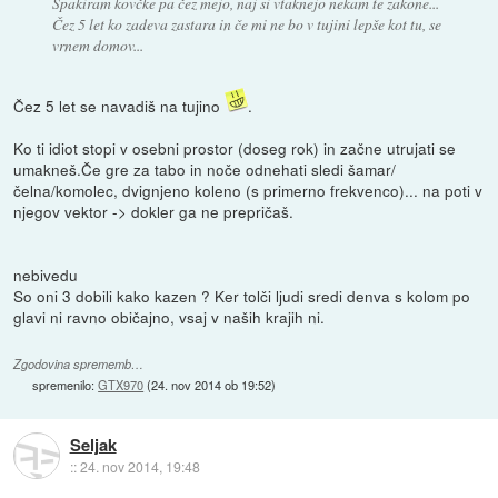
Spakiram kovčke pa čez mejo, naj si vtaknejo nekam te zakone...
Čez 5 let ko zadeva zastara in če mi ne bo v tujini lepše kot tu, se
vrnem domov...
Čez 5 let se navadiš na tujino
.
Ko ti idiot stopi v osebni prostor (doseg rok) in začne utrujati se
umakneš.Če gre za tabo in noče odnehati sledi šamar/
čelna/komolec, dvignjeno koleno (s primerno frekvenco)... na poti v
njegov vektor -> dokler ga ne prepričaš.
nebivedu
So oni 3 dobili kako kazen ? Ker tolči ljudi sredi denva s kolom po
glavi ni ravno običajno, vsaj v naših krajih ni.
Zgodovina sprememb…
spremenilo:
GTX970
(
24. nov 2014 ob 19:52
)
Seljak
::
24. nov 2014, 19:48