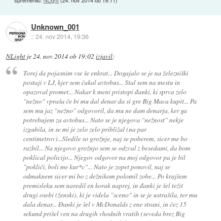
spremenilo:
NLight
(
24. nov 2014 ob 19:11
)
Unknown_001
::
24. nov 2014, 19:36
NLight
je
24. nov 2014 ob 19:02
izjavil
:
Torej da pojasnim vse še enkrat... Dogajalo se je na železniški
postaji v LJ, kjer sem čakal avtobus... Stal sem na mestu in
opazoval promet... Nakar k meni pristopi đanki, ki sprva zelo
"nežno" vpraša če bi mu dal denar da si gre Big Maca kupit... Pa
sem mu jaz "nežno" odgovoril, da mu ne dam denarja, ker ga
potrebujem za avtobus... Nato se je njegova "nežnost" nekje
izgubila, in se mi je zelo zelo približal (na par
centimetrov)...Sledile so grožnje, naj se poberem, sicer me bo
razbil... Na njegovo grožnjo sem se odzval z besedami, da bom
poklical policijo... Njegov odgovor na moj odgovor pa je bil
"pokliči, boli me kur*c"... Nato je zopet ponovil, naj se
odmaknem sicer mi bo z dežnikom polomil zobe... Po krajšem
premisleku sem naredil en korak naprej, in đanki je šel težit
drugi osebi (ženski), ki je videla "sceno" in se je ustrašila, ter mu
dala denar... Đanki je šel v McDonalds z ene strani, in čez 15
sekund prišel ven na drugih vhodnih vratih (seveda brez Big