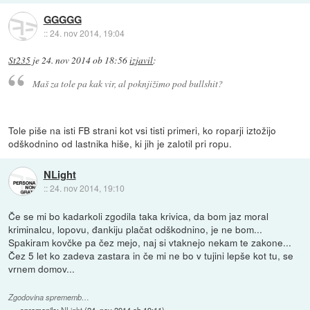
GGGGG
::
24. nov 2014, 19:04
St235
je
24. nov 2014 ob 18:56
izjavil
:
Maš za tole pa kak vir, al poknjižimo pod bullshit?
Tole piše na isti FB strani kot vsi tisti primeri, ko roparji iztožijo
odškodnino od lastnika hiše, ki jih je zalotil pri ropu.
NLight
::
24. nov 2014, 19:10
Če se mi bo kadarkoli zgodila taka krivica, da bom jaz moral
kriminalcu, lopovu, đankiju plačat odškodnino, je ne bom...
Spakiram kovčke pa čez mejo, naj si vtaknejo nekam te zakone...
Čez 5 let ko zadeva zastara in če mi ne bo v tujini lepše kot tu, se
vrnem domov...
Zgodovina sprememb…