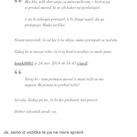
Bla bla, tolk skrivanja za mirovništvom, v bistvu pa
si pristaš metod, ki se jih kakor ne poslužuješ.
ti ne bi nikogar pretepel, ti bi druge najel, da ga
pretepejo. Huda razlika.
Nisem mirovnik, le od kje ti ta ideja, samo pretepati se nočem.
Zakaj bi se mazal roke, če ti to brača uredijo za male pare.
krneki0001
je
24. nov 2014 ob 14:43
izjavil
:
Torej bi v tem primeru moral ti meni težit in me
napast. Bi potem še probal tožit?
Seveda. Zakaj pa ne, če bi me prebutal, kot praviš.
Dober odvetnik uredi vse.
Ja, samo iz vozička te pa ne more spravit.