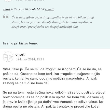
chort
je
24. nov 2014 ob 14:59
izjavil
:
Če je neizogiben, je pa druga zgodba in ne bi rad bil na drugi
strani, ker me je ravno dovolj skupaj, da bi znalo mojstra na
drugi strani precej bolet vse skupaj naslednji dan.
In smo pri bistvu teme.
chort
::
24. nov 2014, 15:11
Vitez, tako je. Če se mu da izognit, se izognem. Če se ne da, se
pač ne da. Osebno se bom boril, kar mogoče ni najpametnejša
rešitev, ker lahko samo dodatno motivira nasprotnika. Ampak
zastonj se pa tudi ne bom dal.
Se pa na tem mestu večina nekaj odloči - ali se bo pustila pretepst
brez obrambe, ali se bo poskusila upirat. Ne bom trdil, da vem kaj
je prav in kaj boljše, je pa definitivno trenutek odločitve takrat, ko
druga opcija ne obstaja. Ampak ta trenutek je precej dlje kot si