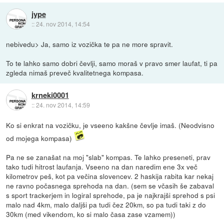
jype
::
24. nov 2014, 14:54
nebivedu> Ja, samo iz vozička te pa ne more spravit.
To te lahko samo dobri čevlji, samo moraš v pravo smer laufat, ti pa
zgleda nimaš preveč kvalitetnega kompasa.
krneki0001
::
24. nov 2014, 14:59
Ko si enkrat na vozičku, je vseeno kakšne čevlje imaš. (Neodvisno
od mojega kompasa)
Pa ne se zanašat na moj "slab" kompas. Te lahko preseneti, prav
tako tudi hitrost laufanja. Vseeno na dan naredim ene 3x več
kilometrov peš, kot pa večina slovencev. 2 haskija rabita kar nekaj
ne ravno počasnega sprehoda na dan. (sem se včasih še zabaval
s sport trackerjem in logiral sprehode, pa je najkrajši sprehod s psi
malo nad 4km, malo daljši pa tudi čez 20km, so pa tudi taki z do
30km (med vikendom, ko si malo časa zase vzamem))