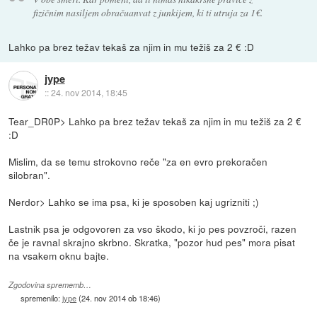
fizičnim nasiljem obračuanvat z junkijem, ki ti utruja za 1€.
Lahko pa brez težav tekaš za njim in mu težiš za 2 € :D
jype
::
24. nov 2014, 18:45
Tear_DR0P> Lahko pa brez težav tekaš za njim in mu težiš za 2 €
:D
Mislim, da se temu strokovno reče "za en evro prekoračen
silobran".
Nerdor> Lahko se ima psa, ki je sposoben kaj ugrizniti ;)
Lastnik psa je odgovoren za vso škodo, ki jo pes povzroči, razen
če je ravnal skrajno skrbno. Skratka, "pozor hud pes" mora pisat
na vsakem oknu bajte.
Zgodovina sprememb…
spremenilo:
jype
(
24. nov 2014 ob 18:46
)