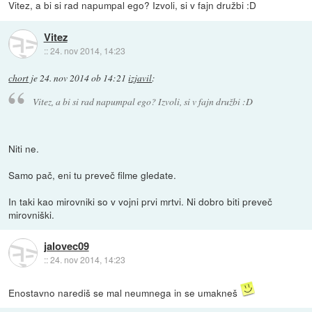
Vitez, a bi si rad napumpal ego? Izvoli, si v fajn družbi :D
Vitez
::
24. nov 2014, 14:23
chort
je
24. nov 2014 ob 14:21
izjavil
:
Vitez, a bi si rad napumpal ego? Izvoli, si v fajn družbi :D
Niti ne.
Samo pač, eni tu preveč filme gledate.
In taki kao mirovniki so v vojni prvi mrtvi. Ni dobro biti preveč
mirovniški.
jalovec09
::
24. nov 2014, 14:23
Enostavno narediš se mal neumnega in se umakneš