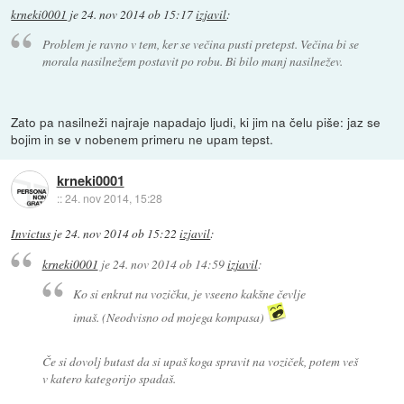
krneki0001
je
24. nov 2014 ob 15:17
izjavil
:
Problem je ravno v tem, ker se večina pusti pretepst. Večina bi se
morala nasilnežem postavit po robu. Bi bilo manj nasilnežev.
Zato pa nasilneži najraje napadajo ljudi, ki jim na čelu piše: jaz se
bojim in se v nobenem primeru ne upam tepst.
krneki0001
::
24. nov 2014, 15:28
Invictus
je
24. nov 2014 ob 15:22
izjavil
:
krneki0001
je
24. nov 2014 ob 14:59
izjavil
:
Ko si enkrat na vozičku, je vseeno kakšne čevlje
imaš. (Neodvisno od mojega kompasa)
Če si dovolj butast da si upaš koga spravit na voziček, potem veš
v katero kategorijo spadaš.