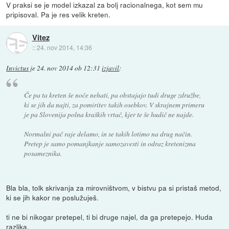
V praksi se je model izkazal za bolj racionalnega, kot sem mu
pripisoval. Pa je res velik kreten.
Vitez
::
24. nov 2014, 14:36
Invictus
je
24. nov 2014 ob 12:31
izjavil
:
Če pa ta kreten še noče nehati, pa obstajajo tudi druge združbe,
ki se jih da najti, za pomiritev takih osebkov. V skrajnem primeru
je pa Slovenija polna kraških vrtač, kjer te še hudič ne najde.
Normalni pač raje delamo, in se takih lotimo na drug način.
Pretep je samo pomanjkanje samozavesti in odraz kretenizma
posameznika.
Bla bla, tolk skrivanja za mirovništvom, v bistvu pa si pristaš metod,
ki se jih kakor ne poslužuješ.
ti ne bi nikogar pretepel, ti bi druge najel, da ga pretepejo. Huda
razlika.