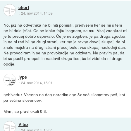
chort
::
24. nov 2014, 14:59
No, jaz na odvetnika ne bi niti pomislil, predvsem ker se mi s tem
ne bi dalo je*at. Če se lahko fajtu izognem, se mu. Vsaj zaenkrat mi
je to precej dobro uspevalo. Če je neizogiben, je pa druga zgodba
in ne bi rad bil na drugi strani, ker me je ravno dovolj skupaj, da bi
znalo mojstra na drugi strani precej bolet vse skupaj naslednji dan.
Ne provociram in se na provokacije ne odzivam. Ne pravim pa, da
bi se pustil pretepsti in nastavit drugo lice, če bi videl da ni druge
opcije.
jype
::
24. nov 2014, 15:01
nebivedu> Vseeno na dan naredim ene 3x več kilometrov peš, kot
pa večina slovencev.
Mhm, se pravi okoli 0.8.
Vitez
::
24. nov 2014, 15:04