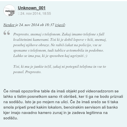
Unknown_001
::
24. nov 2014, 18:55
Nerdor
je
24. nov 2014 ob 18:37
izjavil
:
Preprosto, snemaj s telefonom. Zakaj imamo telefone s full
kvalitetnimi kamerami. Tisi ki je dobil lopove v hiši, snemaj,
posebej njihove obraze. Ne rabiš čakat na policijo, vse se
sponame s telefonom, tudi tablice avtomobila in podobno.
Lahko se ima psa, ki je sposoben kaj ugrizniti ;)
Tisi, ki mu je junkie težil, zakaj ni potegnil telefona in vse to
posnel. Preprosto.
Če nimaš opozorilne table da imaš objekt pod videonadzorom se
lahko s tistim posnetkom samo rit obrišeš, ker ti ga ne bodo priznali
na sodišču. Isto je po mojem na ulici. Če že imaš srečo se ti taka
smola pripeti pred kakim lokalom, bencinskim servisom ali banko
kjer imajo navadno kamero zunaj in je zadeva legitimna na
sodišču.