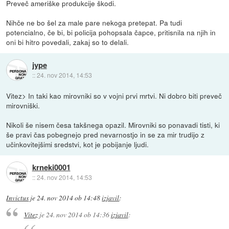
Preveč ameriške produkcije škodi.
Nihče ne bo šel za male pare nekoga pretepat. Pa tudi
potencialno, če bi, bi policija pohopsala čapce, pritisnila na njih in
oni bi hitro povedali, zakaj so to delali.
jype
::
24. nov 2014, 14:53
Vitez> In taki kao mirovniki so v vojni prvi mrtvi. Ni dobro biti preveč
mirovniški.
Nikoli še nisem česa takšnega opazil. Mirovniki so ponavadi tisti, ki
še pravi čas pobegnejo pred nevarnostjo in se za mir trudijo z
učinkovitejšimi sredstvi, kot je pobijanje ljudi.
krneki0001
::
24. nov 2014, 14:53
Invictus
je
24. nov 2014 ob 14:48
izjavil
:
Vitez
je
24. nov 2014 ob 14:36
izjavil
: