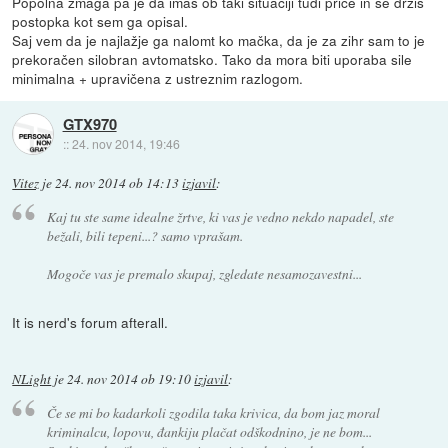
Popolna zmaga pa je da imaš ob taki situaciji tudi priče in se držiš
postopka kot sem ga opisal.
Saj vem da je najlažje ga nalomt ko mačka, da je za zihr sam to je
prekoračen silobran avtomatsko. Tako da mora biti uporaba sile
minimalna + upravičena z ustreznim razlogom.
GTX970
::
24. nov 2014, 19:46
Vitez
je
24. nov 2014 ob 14:13
izjavil
:
Kaj tu ste same idealne žrtve, ki vas je vedno nekdo napadel, ste
bežali, bili tepeni...? samo vprašam.
Mogoče vas je premalo skupaj, zgledate nesamozavestni...
It is nerd's forum afterall.
NLight
je
24. nov 2014 ob 19:10
izjavil
:
Če se mi bo kadarkoli zgodila taka krivica, da bom jaz moral
kriminalcu, lopovu, đankiju plačat odškodnino, je ne bom...