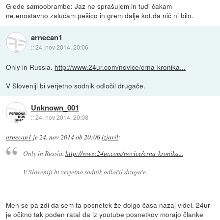
Glede samoobrambe: Jaz ne sprašujem in tudi čakam
ne,enostavno zalučam pešico in grem dalje kot,da nič ni bilo.
arnecan1
::
24. nov 2014, 20:06
Only in Russia.
http://www.24ur.com/novice/crna-kronika...
V Sloveniji bi verjetno sodnik odločil drugače.
Unknown_001
::
24. nov 2014, 20:08
arnecan1
je
24. nov 2014 ob 20:06
izjavil
:
Only in Russia.
http://www.24ur.com/novice/crna-kronika...
V Sloveniji bi verjetno sodnik odločil drugače.
Men se pa zdi da sem ta posnetek že dolgo časa nazaj videl. 24ur
je očitno tak poden ratal da iz youtube posnetkov morajo članke