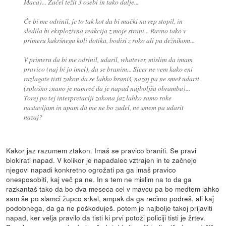
Maca)... Začel težit 3 osebi in tako dalje...
Če bi me odrinil, je to tak kot da bi mački na rep stopil, in
sledila bi eksplozivna reakcija z moje strani... Ravno tako v
primeru kakršnega koli dotika, bodisi z roko ali pa dežnikom...
V primeru da bi me odrinil, udaril, whatever, mislim da imam
pravico (naj bi jo imel), da se branim... Sicer ne vem kako eni
razlagate tisti zakon da se lahko braniš, nazaj pa ne smeš udarit
(splošno znano je namreč da je napad najboljša obramba)...
Torej po tej interpretaciji zakona jaz lahko samo roke
nastavljam in upam da me ne bo zadel, ne smem pa udarit
nazaj?
Kakor jaz razumem ztakon. Imaš se pravico braniti. Se pravi
blokirati napad. V kolikor je napadalec vztrajen in te začnejo
njegovi napadi konkretno ogrožati pa ga imaš pravico
onesposobiti, kaj več pa ne. In s tem ne mislim na to da ga
razkantaš tako da bo dva meseca cel v mavcu pa bo medtem lahko
sam še po slamci župco srkal, ampak da ga recimo podreš, ali kaj
podobnega, da ga ne poškoduješ. potem je najbolje takoj prijaviti
napad, ker velja pravilo da tisti ki prvi potoži policiji tisti je žrtev.