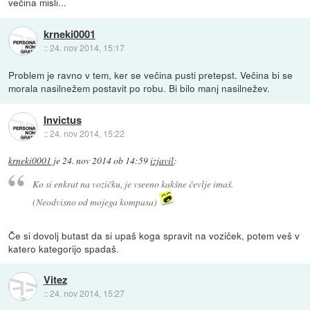
večina misli...
krneki0001
::
24. nov 2014, 15:17
Problem je ravno v tem, ker se večina pusti pretepst. Večina bi se
morala nasilnežem postavit po robu. Bi bilo manj nasilnežev.
Invictus
::
24. nov 2014, 15:22
krneki0001
je
24. nov 2014 ob 14:59
izjavil
:
Ko si enkrat na vozičku, je vseeno kakšne čevlje imaš.
(Neodvisno od mojega kompasa)
Če si dovolj butast da si upaš koga spravit na voziček, potem veš v
katero kategorijo spadaš.
Vitez
::
24. nov 2014, 15:27