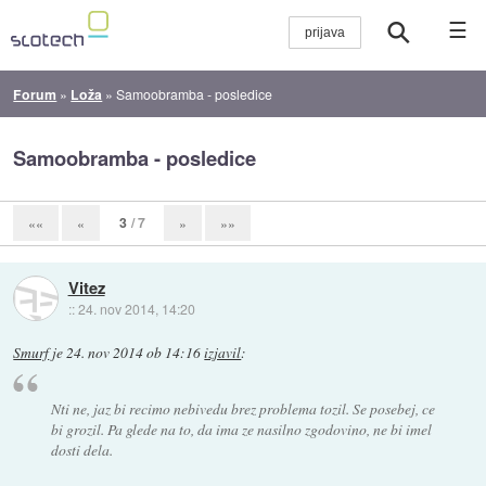
☰
Forum
»
Loža
»
Samoobramba - posledice
Samoobramba - posledice
3
/ 7
««
«
»
»»
Vitez
::
24. nov 2014, 14:20
Smurf
je
24. nov 2014 ob 14:16
izjavil
:
Nti ne, jaz bi recimo nebivedu brez problema tozil. Se posebej, ce
bi grozil. Pa glede na to, da ima ze nasilno zgodovino, ne bi imel
dosti dela.