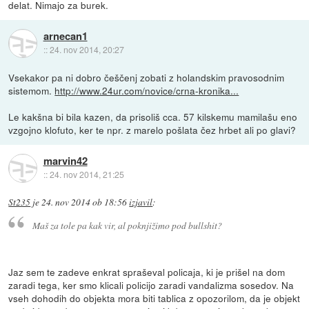
delat. Nimajo za burek.
arnecan1
::
24. nov 2014, 20:27
Vsekakor pa ni dobro češčenj zobati z holandskim pravosodnim
sistemom.
http://www.24ur.com/novice/crna-kronika...
Le kakšna bi bila kazen, da prisoliš cca. 57 kilskemu mamilašu eno
vzgojno klofuto, ker te npr. z marelo pošlata čez hrbet ali po glavi?
marvin42
::
24. nov 2014, 21:25
St235
je
24. nov 2014 ob 18:56
izjavil
:
Maš za tole pa kak vir, al poknjižimo pod bullshit?
Jaz sem te zadeve enkrat spraševal policaja, ki je prišel na dom
zaradi tega, ker smo klicali policijo zaradi vandalizma sosedov. Na
vseh dohodih do objekta mora biti tablica z opozorilom, da je objekt