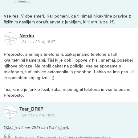
napadom.
Vse res. V obe smeri. Kar pomeni, da ti nimaš nikakršne pravice z
fizičnim nasiljem obračuanvat z junkijem, ki ti utruja za 1€.
Nerdor
::
24. nov 2014, 18:37
Preprosto, snemaj s telefonom. Zakaj imamo telefone s full
kvalitetnimi kamerami. Tisi ki je dobil lopove v hiši, snemaj, posebej
njihove obraze. Ne rabiš čakat na policijo, vse se sponame s
telefonom, tudi tablice avtomobila in podobno. Lahko se ima psa, ki
je sposoben kaj ugrizniti ;)
Tisi, ki mu je junkie težil, zakaj ni potegnil telefona in vse to posnel.
Preprosto.
Tear_DR0P
::
24. nov 2014, 18:38
St235
je
24. nov 2014 ob 18:27
izjavil
:
V obe smeri. Kar pomeni, da ti nimaš nikakršne pravice z