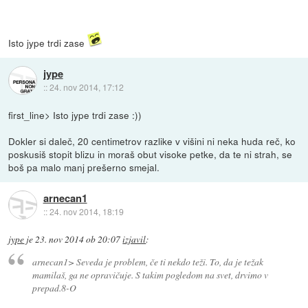
Isto jype trdi zase
jype
::
24. nov 2014, 17:12
first_line> Isto jype trdi zase :))
Dokler si daleč, 20 centimetrov razlike v višini ni neka huda reč, ko
poskusiš stopit blizu in moraš obut visoke petke, da te ni strah, se
boš pa malo manj prešerno smejal.
arnecan1
::
24. nov 2014, 18:19
jype
je
23. nov 2014 ob 20:07
izjavil
:
arnecan1> Seveda je problem, če ti nekdo teži. To, da je težak
mamilaš, ga ne opravičuje. S takim pogledom na svet, drvimo v
prepad.8-O