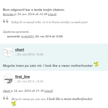
Bom odgovoril kar s temle tvojim citatom;
Invictus
je
24. nov 2014 ob 14:48
izjavil
:
Zakaj bi se mazal roke, če ti to brača uredijo za male pare.
Zgodovina sprememb…
spremenilo:
krneki0001
(
24. nov 2014 ob 15:29
)
chort
::
24. nov 2014, 15:30
Mogoče imam pa zato mir. I look like a mean motherfoocker
first_line
::
24. nov 2014, 15:34
chort
je
24. nov 2014 ob 15:30
izjavil
:
Mogoče imam pa zato mir.
I look like a mean motherfoocker