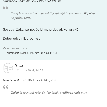
krneki0001
je
24. nov 2014 ob 14:43
izjavil
:
Torej bi v tem primeru moral ti meni težit in me napast. Bi potem
še probal tožit?
Seveda. Zakaj pa ne, če bi me prebutal, kot praviš.
Dober odvetnik uredi vse.
Zgodovina sprememb…
spremenil:
Invictus
(
24. nov 2014 ob 14:49
)
Vitez
::
24. nov 2014, 14:52
Invictus
je
24. nov 2014 ob 14:48
izjavil
:
Zakaj bi se mazal roke, če ti to brača uredijo za male pare.