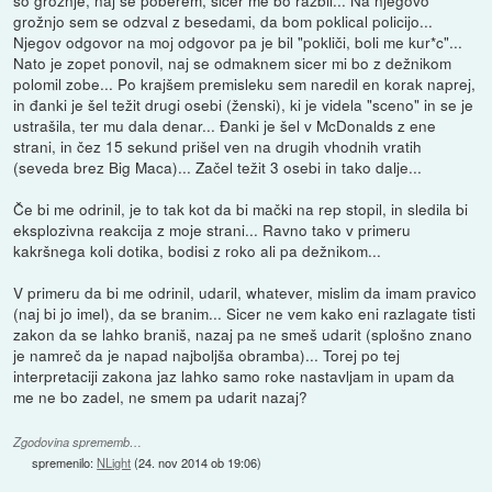
so grožnje, naj se poberem, sicer me bo razbil... Na njegovo
grožnjo sem se odzval z besedami, da bom poklical policijo...
Njegov odgovor na moj odgovor pa je bil "pokliči, boli me kur*c"...
Nato je zopet ponovil, naj se odmaknem sicer mi bo z dežnikom
polomil zobe... Po krajšem premisleku sem naredil en korak naprej,
in đanki je šel težit drugi osebi (ženski), ki je videla "sceno" in se je
ustrašila, ter mu dala denar... Đanki je šel v McDonalds z ene
strani, in čez 15 sekund prišel ven na drugih vhodnih vratih
(seveda brez Big Maca)... Začel težit 3 osebi in tako dalje...
Če bi me odrinil, je to tak kot da bi mački na rep stopil, in sledila bi
eksplozivna reakcija z moje strani... Ravno tako v primeru
kakršnega koli dotika, bodisi z roko ali pa dežnikom...
V primeru da bi me odrinil, udaril, whatever, mislim da imam pravico
(naj bi jo imel), da se branim... Sicer ne vem kako eni razlagate tisti
zakon da se lahko braniš, nazaj pa ne smeš udarit (splošno znano
je namreč da je napad najboljša obramba)... Torej po tej
interpretaciji zakona jaz lahko samo roke nastavljam in upam da
me ne bo zadel, ne smem pa udarit nazaj?
Zgodovina sprememb…
spremenilo:
NLight
(
24. nov 2014 ob 19:06
)