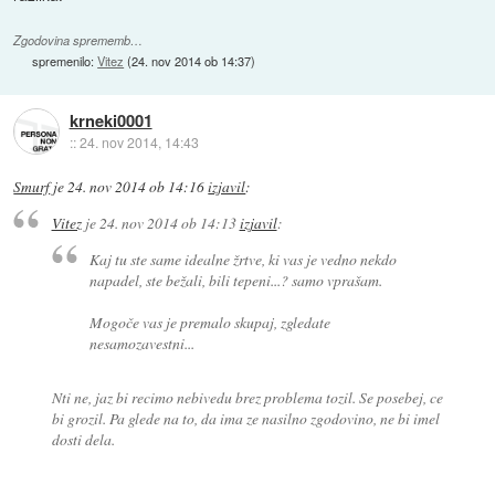
Zgodovina sprememb…
spremenilo:
Vitez
(
24. nov 2014 ob 14:37
)
krneki0001
::
24. nov 2014, 14:43
Smurf
je
24. nov 2014 ob 14:16
izjavil
:
Vitez
je
24. nov 2014 ob 14:13
izjavil
:
Kaj tu ste same idealne žrtve, ki vas je vedno nekdo
napadel, ste bežali, bili tepeni...? samo vprašam.
Mogoče vas je premalo skupaj, zgledate
nesamozavestni...
Nti ne, jaz bi recimo nebivedu brez problema tozil. Se posebej, ce
bi grozil. Pa glede na to, da ima ze nasilno zgodovino, ne bi imel
dosti dela.