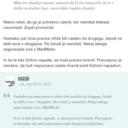
Mhm, ker džankije tepemo, namesto da bi jim omogočili, da so s
službo in družino lepo v miru lahko legalno džankiji.
Nisem rekel, da ga je potrebno udariti, ker mamilaš blebeta
neumnosti. Zopet proviciraš.
Vsekakor pa nima pravice nihče biti nasilen do drugega, četudi ne
dobi evra v vbogajme. Pa četudi je mamilaš. Nekaj takega
zagovarjata viva z MadMicko.
In če te kdo fizično napade, se imaš pravico braniti. Pravzaprav je
moralno, da tudi nepoznano osebo braniš pred fizičnim napadom.
St235
::
24. nov 2014, 18:27
Vsekakor pa nima pravice nihče biti nasilen do drugega, četudi
ne dobi evra v vbogajme. Pa četudi je mamilaš. Nekaj takega
zagovarjata viva z MadMicko.
In če te kdo fizično napade, se imaš pravico braniti. Pravzaprav
je moralno, da tudi nepoznano osebo braniš pred fizičnim