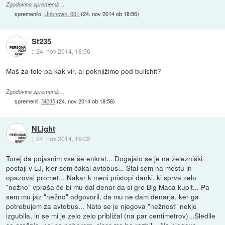
Zgodovina sprememb…
spremenilo:
Unknown_001
(
24. nov 2014 ob 18:56
)
St235
::
24. nov 2014, 18:56
Maš za tole pa kak vir, al poknjižimo pod bullshit?
Zgodovina sprememb…
spremenil:
St235
(
24. nov 2014 ob 18:56
)
NLight
::
24. nov 2014, 19:02
Torej da pojasnim vse še enkrat... Dogajalo se je na železniški
postaji v LJ, kjer sem čakal avtobus... Stal sem na mestu in
opazoval promet... Nakar k meni pristopi đanki, ki sprva zelo
"nežno" vpraša če bi mu dal denar da si gre Big Maca kupit... Pa
sem mu jaz "nežno" odgovoril, da mu ne dam denarja, ker ga
potrebujem za avtobus... Nato se je njegova "nežnost" nekje
izgubila, in se mi je zelo zelo približal (na par centimetrov)...Sledile