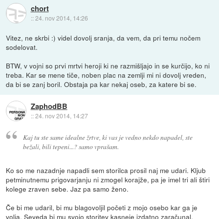
chort
::
24. nov 2014, 14:26
Vitez, ne skrbi :) videl dovolj sranja, da vem, da pri temu nočem
sodelovat.
BTW, v vojni so prvi mrtvi heroji ki ne razmišljajo in se kurčijo, ko ni
treba. Kar se mene tiče, noben plac na zemlji mi ni dovolj vreden,
da bi se zanj boril. Obstaja pa kar nekaj oseb, za katere bi se.
ZaphodBB
::
24. nov 2014, 14:27
Kaj tu ste same idealne žrtve, ki vas je vedno nekdo napadel, ste
bežali, bili tepeni...? samo vprašam.
Ko so me nazadnje napadli sem storilca prosil naj me udari. Kljub
petminutnemu prigovarjanju ni zmogel korajže, pa je imel tri ali štiri
kolege zraven sebe. Jaz pa samo ženo.
Če bi me udaril, bi mu blagovoljil početi z mojo osebo kar ga je
volja. Seveda bi mu svojo storitev kasneje izdatno zaračunal.