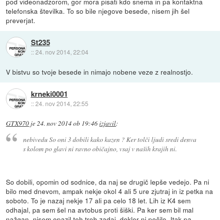
pod videonadzorom, gor mora pisati kdo snema in pa kontaktna
telefonska številka. To so bile njegove besede, nisem jih šel
preverjat.
St235
::
24. nov 2014, 22:04
V bistvu so tvoje besede in nimajo nobene veze z realnostjo.
krneki0001
::
24. nov 2014, 22:55
GTX970
je
24. nov 2014 ob 19:46
izjavil
:
nebivedu So oni 3 dobili kako kazen ? Ker tolči ljudi sredi denva
s kolom po glavi ni ravno običajno, vsaj v naših krajih ni.
So dobili, opomin od sodnice, da naj se drugič lepše vedejo. Pa ni
bilo med dnevom, ampak nekje okol 4 ali 5 ure zjutraj in iz petka na
soboto. To je nazaj nekje 17 ali pa celo 18 let. Lih iz K4 sem
odhajal, pa sem šel na avtobus proti šiški. Pa ker sem bil mal
nažgan, nisem opazil teh treh zadaj, dokler ni počilo. Itak pa