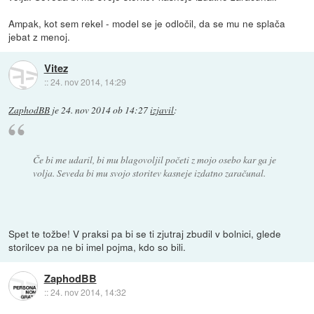
Ampak, kot sem rekel - model se je odločil, da se mu ne splača
jebat z menoj.
Vitez
::
24. nov 2014, 14:29
ZaphodBB
je
24. nov 2014 ob 14:27
izjavil
:
Če bi me udaril, bi mu blagovoljil početi z mojo osebo kar ga je
volja. Seveda bi mu svojo storitev kasneje izdatno zaračunal.
Spet te tožbe! V praksi pa bi se ti zjutraj zbudil v bolnici, glede
storilcev pa ne bi imel pojma, kdo so bili.
ZaphodBB
::
24. nov 2014, 14:32