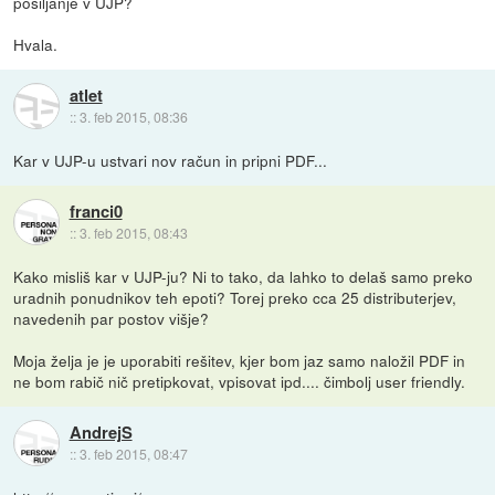
pošiljanje v UJP?
Hvala.
atlet
::
3. feb 2015, 08:36
Kar v UJP-u ustvari nov račun in pripni PDF...
franci0
::
3. feb 2015, 08:43
Kako misliš kar v UJP-ju? Ni to tako, da lahko to delaš samo preko
uradnih ponudnikov teh epoti? Torej preko cca 25 distributerjev,
navedenih par postov višje?
Moja želja je je uporabiti rešitev, kjer bom jaz samo naložil PDF in
ne bom rabič nič pretipkovat, vpisovat ipd.... čimbolj user friendly.
AndrejS
::
3. feb 2015, 08:47