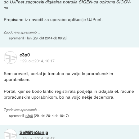
do UJPnet zagotoviti digitalna potrdila SIGEN-ca oziroma SIGOV-
ca.
Prepisano iz navodil za uporabo aplikacije UJPnet.
Zgodovina sprememb…
spremenil:
Han
(
29. okt 2014 ob 09:28
)
c3p0
::
29. okt 2014, 10:17
Sem preveril, portal je trenutno na voljo le proračunskim
uporabnikom.
Portal, kjer se bodo lahko registrirala podjetja in izdajala el. račune
proračunskim uporabnikom, bo na voljo nekje decembra.
Zgodovina sprememb…
spremenil:
c3p0
(
29. okt 2014 ob 10:17
)
SeMiNeSanja
::
29. okt 2014, 16:47