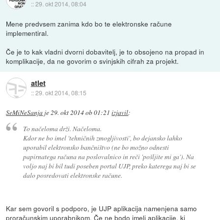
::
29. okt 2014, 08:04
Mene predvsem zanima kdo bo te elektronske račune
implementiral.
Če je to kak vladni dvorni dobavitelj, je to obsojeno na propad in
komplikacije, da ne govorim o svinjskih cifrah za projekt.
atlet
::
29. okt 2014, 08:15
SeMiNeSanja
je
29. okt 2014 ob 01:21
izjavil
:
To načeloma drži. Načeloma.
Kdor ne bo imel 'tehničnih zmogljivosti', bo dejansko lahko
uporabil elektronsko bančništvo (ne bo možno odnesti
papirnatega računa na poslovalnico in reči 'pošljite mi ga'). Na
voljo naj bi bil tudi poseben portal UJP, preko katerega naj bi se
dalo posredovati elektronske račune.
Kar sem govoril s podporo, je UJP aplikacija namenjena samo
proračunskim uporabnikom. Če ne bodo imeli aplikacije, ki