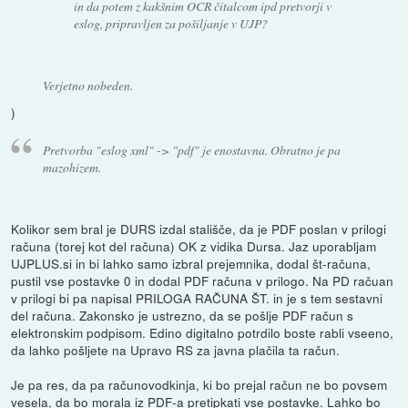
in da potem z kakšnim OCR čitalcom ipd pretvorji v
eslog, pripravljen za pošiljanje v UJP?
Verjetno nobeden.
)
Pretvorba "eslog xml" -> "pdf" je enostavna. Obratno je pa
mazohizem.
Kolikor sem bral je DURS izdal stališče, da je PDF poslan v prilogi
računa (torej kot del računa) OK z vidika Dursa. Jaz uporabljam
UJPLUS.si in bi lahko samo izbral prejemnika, dodal št-računa,
pustil vse postavke 0 in dodal PDF računa v prilogo. Na PD račuan
v prilogi bi pa napisal PRILOGA RAČUNA ŠT. in je s tem sestavni
del računa. Zakonsko je ustrezno, da se pošlje PDF račun s
elektronskim podpisom. Edino digitalno potrdilo boste rabli vseeno,
da lahko pošljete na Upravo RS za javna plačila ta račun.
Je pa res, da pa računovodkinja, ki bo prejal račun ne bo povsem
vesela, da bo morala iz PDF-a pretipkati vse postavke. Lahko bo