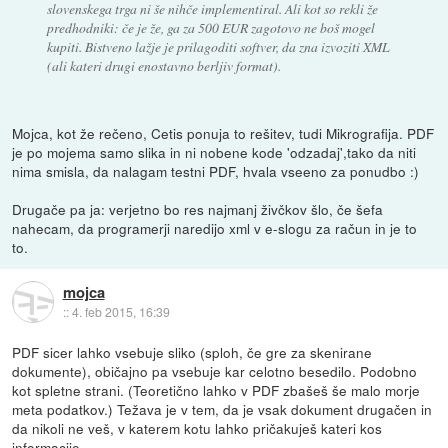
slovenskega trga ni še nihče implementiral. Ali kot so rekli že
predhodniki: če je že, ga za 500 EUR zagotovo ne boš mogel
kupiti. Bistveno lažje je prilagoditi softver, da zna izvoziti XML
(ali kateri drugi enostavno berljiv format).
Mojca, kot že rečeno, Cetis ponuja to rešitev, tudi Mikrografija. PDF
je po mojema samo slika in ni nobene kode 'odzadaj',tako da niti
nima smisla, da nalagam testni PDF, hvala vseeno za ponudbo :)
Drugače pa ja: verjetno bo res najmanj živčkov šlo, če šefa
nahecam, da programerji naredijo xml v e-slogu za račun in je to
to.
mojca
::
4. feb 2015, 16:39
PDF sicer lahko vsebuje sliko (sploh, če gre za skenirane
dokumente), običajno pa vsebuje kar celotno besedilo. Podobno
kot spletne strani. (Teoretično lahko v PDF zbašeš še malo morje
meta podatkov.) Težava je v tem, da je vsak dokument drugačen in
da nikoli ne veš, v katerem kotu lahko pričakuješ kateri kos
informacije.