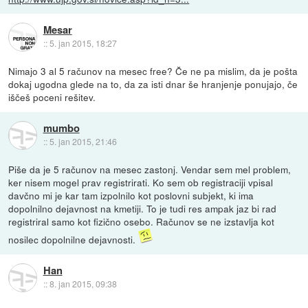
Mesar
::
5. jan 2015, 18:27
Nimajo 3 al 5 računov na mesec free? Če ne pa mislim, da je pošta
dokaj ugodna glede na to, da za isti dnar še hranjenje ponujajo, če
iščeš poceni rešitev.
mumbo
::
5. jan 2015, 21:46
Piše da je 5 računov na mesec zastonj. Vendar sem mel problem,
ker nisem mogel prav registrirati. Ko sem ob registraciji vpisal
davčno mi je kar tam izpolnilo kot poslovni subjekt, ki ima
dopolnilno dejavnost na kmetiji. To je tudi res ampak jaz bi rad
registriral samo kot fizično osebo. Računov se ne izstavlja kot
nosilec dopolnilne dejavnosti.
Han
::
8. jan 2015, 09:38