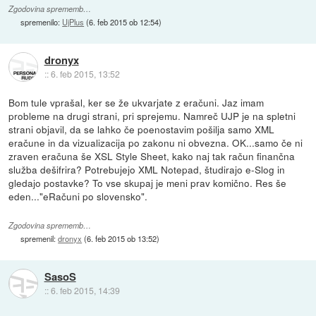
Zgodovina sprememb…
spremenilo:
UjPlus
(
6. feb 2015 ob 12:54
)
dronyx
::
6. feb 2015, 13:52
Bom tule vprašal, ker se že ukvarjate z eračuni. Jaz imam
probleme na drugi strani, pri sprejemu. Namreč UJP je na spletni
strani objavil, da se lahko če poenostavim pošilja samo XML
eračune in da vizualizacija po zakonu ni obvezna. OK...samo če ni
zraven eračuna še XSL Style Sheet, kako naj tak račun finančna
služba dešifrira? Potrebujejo XML Notepad, študirajo e-Slog in
gledajo postavke? To vse skupaj je meni prav komično. Res še
eden..."eRačuni po slovensko".
Zgodovina sprememb…
spremenil:
dronyx
(
6. feb 2015 ob 13:52
)
SasoS
::
6. feb 2015, 14:39