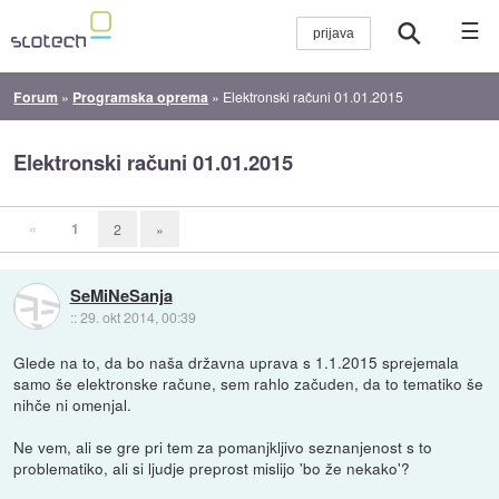
☰
Forum
»
Programska oprema
»
Elektronski računi 01.01.2015
Elektronski računi 01.01.2015
«
1
2
»
SeMiNeSanja
::
29. okt 2014, 00:39
Glede na to, da bo naša državna uprava s 1.1.2015 sprejemala
samo še elektronske račune, sem rahlo začuden, da to tematiko še
nihče ni omenjal.
Ne vem, ali se gre pri tem za pomanjkljivo seznanjenost s to
problematiko, ali si ljudje preprost mislijo 'bo že nekako'?