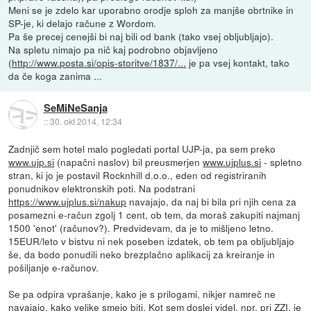
Meni se je zdelo kar uporabno orodje sploh za manjše obrtnike in
SP-je, ki delajo račune z Wordom.
Pa še precej cenejši bi naj bili od bank (tako vsej obljubljajo).
Na spletu nimajo pa nič kaj podrobno objavljeno
(
http://www.posta.si/opis-storitve/1837/...
je pa vsej kontakt, tako
da če koga zanima ...
SeMiNeSanja
::
30. okt 2014, 12:34
Zadnjič sem hotel malo pogledati portal UJP-ja, pa sem preko
www.ujp.si
(napačni naslov) bil preusmerjen
www.ujplus.si
- spletno
stran, ki jo je postavil Rocknhill d.o.o., eden od registriranih
ponudnikov elektronskih poti. Na podstrani
https://www.ujplus.si/nakup
navajajo, da naj bi bila pri njih cena za
posamezni e-račun zgolj 1 cent, ob tem, da moraš zakupiti najmanj
1500 'enot' (računov?). Predvidevam, da je to mišljeno letno.
15EUR/leto v bistvu ni nek poseben izdatek, ob tem pa obljubljajo
še, da bodo ponudili neko brezplačno aplikacij za kreiranje in
pošiljanje e-računov.
Se pa odpira vprašanje, kako je s prilogami, nikjer namreč ne
navajajo, kako velike smejo biti. Kot sem doslej videl, npr. pri ZZI, je