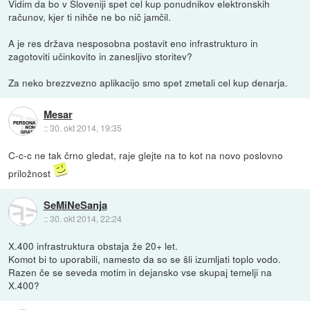
Vidim da bo v Sloveniji spet cel kup ponudnikov elektronskih
računov, kjer ti nihče ne bo nič jamčil.
A je res država nesposobna postavit eno infrastrukturo in
zagotoviti učinkovito in zanesljivo storitev?
Za neko brezzvezno aplikacijo smo spet zmetali cel kup denarja.
Mesar
::
30. okt 2014, 19:35
C-c-c ne tak črno gledat, raje glejte na to kot na novo poslovno
priložnost
SeMiNeSanja
::
30. okt 2014, 22:24
X.400 infrastruktura obstaja že 20+ let.
Komot bi to uporabili, namesto da so se šli izumljati toplo vodo.
Razen če se seveda motim in dejansko vse skupaj temelji na
X.400?