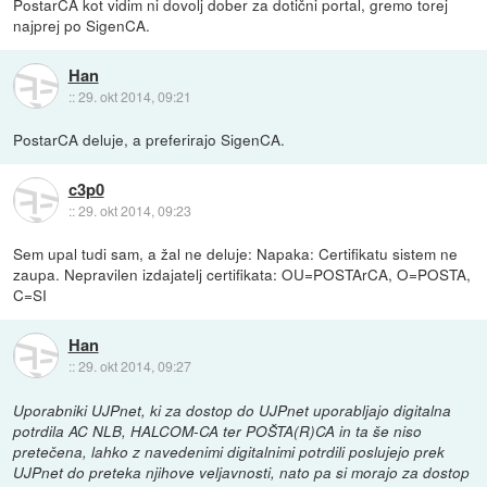
PostarCA kot vidim ni dovolj dober za dotični portal, gremo torej
najprej po SigenCA.
Han
::
29. okt 2014, 09:21
PostarCA deluje, a preferirajo SigenCA.
c3p0
::
29. okt 2014, 09:23
Sem upal tudi sam, a žal ne deluje: Napaka: Certifikatu sistem ne
zaupa. Nepravilen izdajatelj certifikata: OU=POSTArCA, O=POSTA,
C=SI
Han
::
29. okt 2014, 09:27
Uporabniki UJPnet, ki za dostop do UJPnet uporabljajo digitalna
potrdila AC NLB, HALCOM-CA ter POŠTA(R)CA in ta še niso
pretečena, lahko z navedenimi digitalnimi potrdili poslujejo prek
UJPnet do preteka njihove veljavnosti, nato pa si morajo za dostop