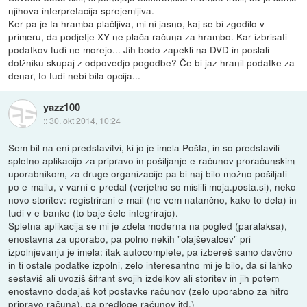
njihova interpretacija sprejemljiva.
Ker pa je ta hramba plačljiva, mi ni jasno, kaj se bi zgodilo v
primeru, da podjetje XY ne plača računa za hrambo. Kar izbrisati
podatkov tudi ne morejo... Jih bodo zapekli na DVD in poslali
dolžniku skupaj z odpovedjo pogodbe? Če bi jaz hranil podatke za
denar, to tudi nebi bila opcija...
yazz100
::
30. okt 2014, 10:24
Sem bil na eni predstavitvi, ki jo je imela Pošta, in so predstavili
spletno aplikacijo za pripravo in pošiljanje e-računov proračunskim
uporabnikom, za druge organizacije pa bi naj bilo možno pošiljati
po e-mailu, v varni e-predal (verjetno so mislili moja.posta.si), neko
novo storitev: registrirani e-mail (ne vem natančno, kako to dela) in
tudi v e-banke (to baje šele integrirajo).
Spletna aplikacija se mi je zdela moderna na pogled (paralaksa),
enostavna za uporabo, pa polno nekih "olajševalcev" pri
izpolnjevanju je imela: itak autocomplete, pa izbereš samo davčno
in ti ostale podatke izpolni, zelo interesantno mi je bilo, da si lahko
sestaviš ali uvoziš šifrant svojih izdelkov ali storitev in jih potem
enostavno dodajaš kot postavke računov (zelo uporabno za hitro
pripravo računa), pa predloge računov itd.)