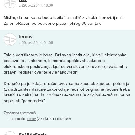
::
29. okt 2014, 18:38
Mislim, da banke ne bodo lupile 'ta malih' z visokimi provizijami. -
Za en eRačun bo potrebno plačati okrog 30 centov.
ferdov
::
29. okt 2014, 21:05
Tale s certifikatom je bosa. Državna institucija, ki vsili elektronsko
poslovanje z zakonom, bi morala spoštovati zakone o
elektronskem poslovanju, kjer so vsi slovenski overitelji vpisanih v
državni register overiteljev enakovredni.
Drugače pa je izdaja e-računovov samo začetek zgodbe, potem je
(zaradi zahtev davčne zakonodaje recimo) originalne račune treba
hraniti še nekaj let. In v primeru e-računa je original e-račun, ne pa
papirnati "ponaredek".
Zgodovina sprememb…
spremenilo:
ferdov
(
29. okt 2014 ob 21:09
)
SeMiNeSanja