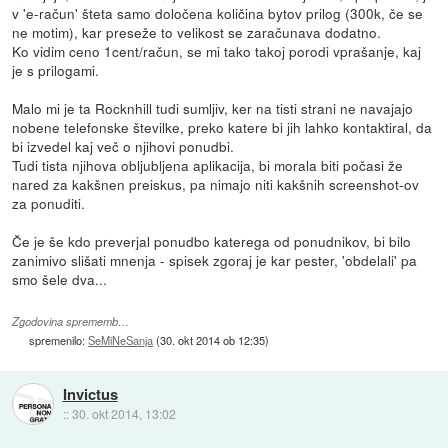
v 'e-račun' šteta samo določena količina bytov prilog (300k, če se
ne motim), kar preseže to velikost se zaračunava dodatno.
Ko vidim ceno 1cent/račun, se mi tako takoj porodi vprašanje, kaj
je s prilogami.
Malo mi je ta Rocknhill tudi sumljiv, ker na tisti strani ne navajajo
nobene telefonske številke, preko katere bi jih lahko kontaktiral, da
bi izvedel kaj več o njihovi ponudbi.
Tudi tista njihova obljubljena aplikacija, bi morala biti počasi že
nared za kakšnen preiskus, pa nimajo niti kakšnih screenshot-ov
za ponuditi.
Če je še kdo preverjal ponudbo katerega od ponudnikov, bi bilo
zanimivo slišati mnenja - spisek zgoraj je kar pester, 'obdelali' pa
smo šele dva...
Zgodovina sprememb…
spremenilo:
SeMiNeSanja
(
30. okt 2014 ob 12:35
)
Invictus
::
30. okt 2014, 13:02