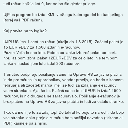
tudi račun knižila kot 0, ker ne bo šla gledat priloge.
UjPlus program bo izdal XML v eSlogu katerega del bo tudi priloga
(torej vaš PDF račun).
Kaj pravite na to logiko?
UJPLUS ima 1 cent na račun (akcija do 1.3.2015). Začetni paket je
15 EUR +DDV za 1.500 izdanih e-računov.
Pozor: Velja le eno leto. Potem pa lahko izbereš paket po meri..
npr. jaz bom izbral paket 12EUR+DDV za celo leto in s tem bom
lahko v naslednjem letu izdal 300 računov.
Trenutno podpirajo pošiljanje samo na Upravo RS za javna plačila
in do proračunskih uporabnikov, vendar pravijo, da bodo s koncem
februarja ali začetek marca imeli že tudi za izdajanje e-računov
vsem strankam. Aja, še to. Plačaš samo teh 15EUR in izdaš 1500
računov, in nič drugega ne zaračunavajo. Pošiljanje e-računov je
brezplačno na Upravo RS za javna plačila in tudi za ostale stranke.
Tko, da meni je to za zdaj top! Do takrat ko bojo to naredili, da bojo
vse stranke lahko prejele e-račun bom pošiljal navadno (tiskano ali
PDF) kasneje pa z njimi.