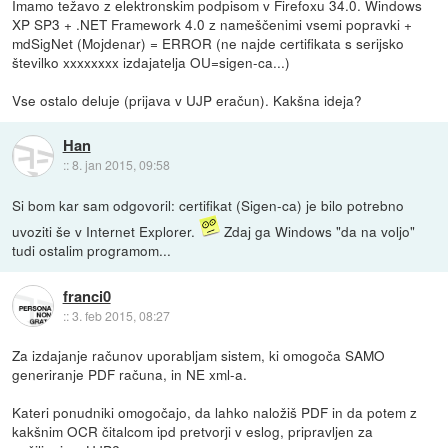
Imamo težavo z elektronskim podpisom v Firefoxu 34.0. Windows
XP SP3 + .NET Framework 4.0 z nameščenimi vsemi popravki +
mdSigNet (Mojdenar) = ERROR (ne najde certifikata s serijsko
številko xxxxxxxx izdajatelja OU=sigen-ca...)
Vse ostalo deluje (prijava v UJP eračun). Kakšna ideja?
Han
::
8. jan 2015, 09:58
Si bom kar sam odgovoril: certifikat (Sigen-ca) je bilo potrebno
uvoziti še v Internet Explorer.
Zdaj ga Windows "da na voljo"
tudi ostalim programom...
franci0
::
3. feb 2015, 08:27
Za izdajanje računov uporabljam sistem, ki omogoča SAMO
generiranje PDF računa, in NE xml-a.
Kateri ponudniki omogočajo, da lahko naložiš PDF in da potem z
kakšnim OCR čitalcom ipd pretvorji v eslog, pripravljen za