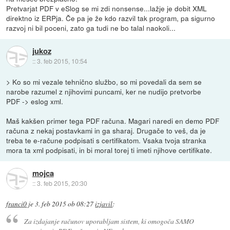
Pretvarjat PDF v eSlog se mi zdi nonsense...lažje je dobit XML
direktno iz ERPja. Če pa je že kdo razvil tak program, pa sigurno
razvoj ni bil poceni, zato ga tudi ne bo talal naokoli...
jukoz
::
3. feb 2015, 10:54
> Ko so mi vezale tehnično službo, so mi povedali da sem se
narobe razumel z njihovimi puncami, ker ne nudijo pretvorbe
PDF -> eslog xml.
Maš kakšen primer tega PDF računa. Magari naredi en demo PDF
računa z nekaj postavkami in ga sharaj. Drugače to veš, da je
treba te e-račune podpisati s certifikatom. Vsaka tvoja stranka
mora ta xml podpisati, in bi moral torej ti imeti njihove certifikate.
mojca
::
3. feb 2015, 20:30
franci0
je
3. feb 2015 ob 08:27
izjavil
:
Za izdajanje računov uporabljam sistem, ki omogoča SAMO