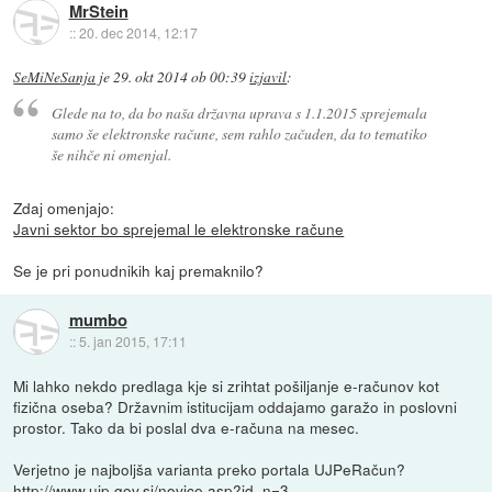
MrStein
::
20. dec 2014, 12:17
SeMiNeSanja
je
29. okt 2014 ob 00:39
izjavil
:
Glede na to, da bo naša državna uprava s 1.1.2015 sprejemala
samo še elektronske račune, sem rahlo začuden, da to tematiko
še nihče ni omenjal.
Zdaj omenjajo:
Javni sektor bo sprejemal le elektronske račune
Se je pri ponudnikih kaj premaknilo?
mumbo
::
5. jan 2015, 17:11
Mi lahko nekdo predlaga kje si zrihtat pošiljanje e-računov kot
fizična oseba? Državnim istitucijam oddajamo garažo in poslovni
prostor. Tako da bi poslal dva e-računa na mesec.
Verjetno je najboljša varianta preko portala UJPeRačun?
http://www.ujp.gov.si/novice.asp?id_n=3...