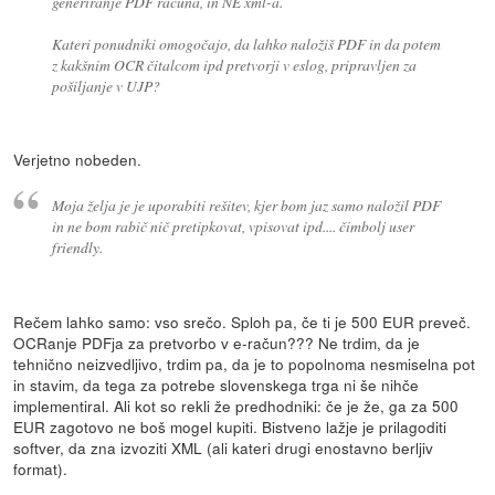
generiranje PDF računa, in NE xml-a.
Kateri ponudniki omogočajo, da lahko naložiš PDF in da potem
z kakšnim OCR čitalcom ipd pretvorji v eslog, pripravljen za
pošiljanje v UJP?
Verjetno nobeden.
Moja želja je je uporabiti rešitev, kjer bom jaz samo naložil PDF
in ne bom rabič nič pretipkovat, vpisovat ipd.... čimbolj user
friendly.
Rečem lahko samo: vso srečo. Sploh pa, če ti je 500 EUR preveč.
OCRanje PDFja za pretvorbo v e-račun??? Ne trdim, da je
tehnično neizvedljivo, trdim pa, da je to popolnoma nesmiselna pot
in stavim, da tega za potrebe slovenskega trga ni še nihče
implementiral. Ali kot so rekli že predhodniki: če je že, ga za 500
EUR zagotovo ne boš mogel kupiti. Bistveno lažje je prilagoditi
softver, da zna izvoziti XML (ali kateri drugi enostavno berljiv
format).