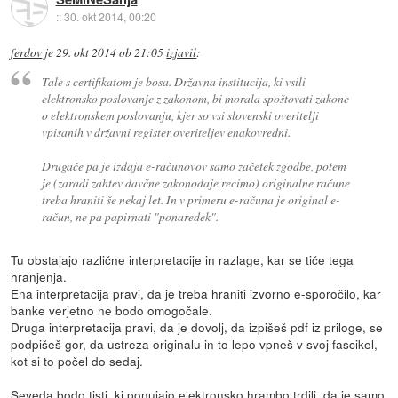
::
30. okt 2014, 00:20
ferdov
je
29. okt 2014 ob 21:05
izjavil
:
Tale s certifikatom je bosa. Državna institucija, ki vsili
elektronsko poslovanje z zakonom, bi morala spoštovati zakone
o elektronskem poslovanju, kjer so vsi slovenski overitelji
vpisanih v državni register overiteljev enakovredni.
Drugače pa je izdaja e-računovov samo začetek zgodbe, potem
je (zaradi zahtev davčne zakonodaje recimo) originalne račune
treba hraniti še nekaj let. In v primeru e-računa je original e-
račun, ne pa papirnati "ponaredek".
Tu obstajajo različne interpretacije in razlage, kar se tiče tega
hranjenja.
Ena interpretacija pravi, da je treba hraniti izvorno e-sporočilo, kar
banke verjetno ne bodo omogočale.
Druga interpretacija pravi, da je dovolj, da izpišeš pdf iz priloge, se
podpišeš gor, da ustreza originalu in to lepo vpneš v svoj fascikel,
kot si to počel do sedaj.
Seveda bodo tisti, ki ponujajo elektronsko hrambo trdili, da je samo