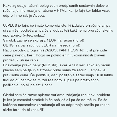
Kako zgledajo računi: poleg vseh predpisanih sestavnih delov e-
računa je informacija o računu v HTML, kar je fajn ker lahko vsak
odpre in ne rabijo Adoba.
UJPLUS je fajn, če imate komercialiste, ki izdajajo e-račune ali pa
si sam šef podjetja ali pa če si dobavitelj kakšnemu proračunskemu
uporabniku (vrtec, šola,..)
Simobil: začne se skoraj z 1EUR na račun (noro!)
CETIS: za par računov 5EUR na mesec (noro!)
Računovodski programi (VASCO, PANTHEON itd): čist prehude
cene paketov, ker ti hočjo še pokno enih fukcionalnosti zraven
prodati, ki jih ne rabiš
Poslovanje preko bank (NLB, itd): sicer je fajn ker lahko en račun
plačaš sem pa tja in ti strošek pride samo za račun,.. ampak je
previsoka cena. Če pomisliš, da ti pošiljanje zaračunajo 10 in lahko
tudi do 50 centov se mi zdi res noro. Ujplus pa brezplačno
pošiljanje, no ali pa tist 1 cent.
Gledal sem še razne spletne variante izdajanja računov: problem
je ker je mesečni strošek in če pošlješ ali pa če ne račun. Pa še
kakšeno namestitev zaračunajo ali pa odpriranje profila pa razne
skrite fore, da bi zaslužili.