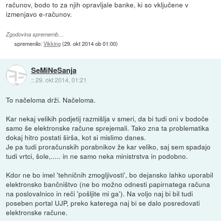
računov, bodo to za njih opravljale banke, ki so vključene v
izmenjavo e-računov.
Zgodovina sprememb…
spremenilo:
Vikking
(
29. okt 2014 ob 01:00
)
SeMiNeSanja
::
29. okt 2014, 01:21
To načeloma drži. Načeloma.
Kar nekaj velikih podjetij razmišlja v smeri, da bi tudi oni v bodoče
samo še elektronske račune sprejemali. Tako zna ta problematika
dokaj hitro postati širša, kot si mislimo danes.
Je pa tudi proračunskih porabnikov že kar veliko, saj sem spadajo
tudi vrtci, šole,..... in ne samo neka ministrstva in podobno.
Kdor ne bo imel 'tehničnih zmogljivosti', bo dejansko lahko uporabil
elektronsko bančništvo (ne bo možno odnesti papirnatega računa
na poslovalnico in reči 'pošljite mi ga'). Na voljo naj bi bil tudi
poseben portal UJP, preko katerega naj bi se dalo posredovati
elektronske račune.