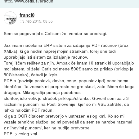
http://www.cetis.si/eracun
franci0
::
3. feb 2015, 08:55
Sem se pogovarjal s Cetisom že, vendar so predragi.
Jaz imam načeloma ERP sistem za izdajanje PDF računov (brez
XML-a), ki ga nudim naprej mojim strankam, torej one tudi
uporabljajo isti sistem za izdajanje računov.
Torej iščem rešitev za njih. Ampak če imam 10 strank ki uporabljajo
moj sistem, bi želel Cetis od mene 500€ samo za priklop (priklop je
50€/stranko), četudi je izpis
PDF-a (pozicija postavk, davka, cene, popustov ipd) popolnoma
identična. Ta znesek mi preprosto ne gre skozi, zato iščem še koga
drugega. Mikrografija ponuja podobnos
storitev, isto velik je strošek priklopa/stranko. Govoril sem pa z 3
različnimi puncami na Pošti Slovenije, kjer so mi VSE zatrdile, da
lahko naložim PDF račun,
ki ga z OCR čitalcem pretvorijo v ustrezen eslog xml. Ko so mi
vezale tehnično službo, so mi povedali da sem se narobe razumel
z njihovimi puncami, ker ne nudijo pretvorbe
PDF -> eslog xml.