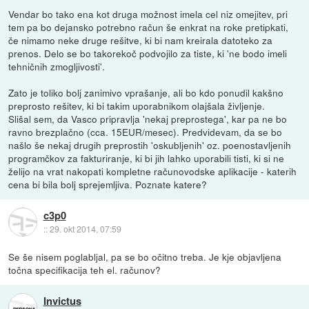
Vendar bo tako ena kot druga možnost imela cel niz omejitev, pri
tem pa bo dejansko potrebno račun še enkrat na roke pretipkati,
če nimamo neke druge rešitve, ki bi nam kreirala datoteko za
prenos. Delo se bo takorekoč podvojilo za tiste, ki 'ne bodo imeli
tehničnih zmogljivosti'.
Zato je toliko bolj zanimivo vprašanje, ali bo kdo ponudil kakšno
preprosto rešitev, ki bi takim uporabnikom olajšala življenje.
Slišal sem, da Vasco pripravlja 'nekaj preprostega', kar pa ne bo
ravno brezplačno (cca. 15EUR/mesec). Predvidevam, da se bo
našlo še nekaj drugih preprostih 'oskubljenih' oz. poenostavljenih
programčkov za fakturiranje, ki bi jih lahko uporabili tisti, ki si ne
želijo na vrat nakopati kompletne računovodske aplikacije - katerih
cena bi bila bolj sprejemljiva. Poznate katere?
c3p0
::
29. okt 2014, 07:59
Se še nisem poglabljal, pa se bo očitno treba. Je kje objavljena
točna specifikacija teh el. računov?
Invictus