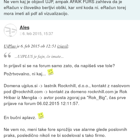
Ne vem kaj je objavil UJP, ampak AFAIK FURS zahteva da je
eRačun v človeško berljivi obliki, kar xml koda ni. eRačun torej
mora imeti ali pdf ali vizualizacijo.
Ales
::
6. feb 2015, 15:37
UjPlus
je
6. feb 2015 ob 12:51
izjavil
:
...UJPLUS je fajn, če imate...
In prijavil si se na forum samo zato, da napišeš vse tole?
Požrtvovalno, ni kaj...
Domena ujplus.si -> lastnik Rocknhill, d.o.o., kontakt z naslovom
pod @rocknhill.com -> kontakt za domeno rocknhill.com je Rok
Hribar iz Mengša -> avtor posta zgoraj pa "Rok_Big", čas prve
prijave na forum 06.02.2015 12:11:57.
En bučni aplavz.
Ne vem no, meni take fore sprožijo vse alarme glede poslovnih
praks, posledično nikoli ne bi sodeloval s tako firmo.