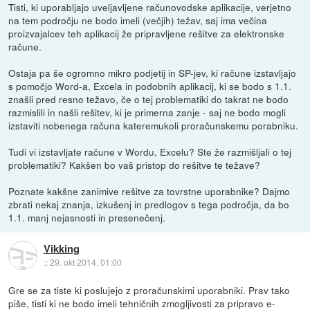
Tisti, ki uporabljajo uveljavljene računovodske aplikacije, verjetno
na tem področju ne bodo imeli (večjih) težav, saj ima večina
proizvajalcev teh aplikacij že pripravljene rešitve za elektronske
račune.
Ostaja pa še ogromno mikro podjetij in SP-jev, ki račune izstavljajo
s pomočjo Word-a, Excela in podobnih aplikacij, ki se bodo s 1.1.
znašli pred resno težavo, če o tej problematiki do takrat ne bodo
razmislili in našli rešitev, ki je primerna zanje - saj ne bodo mogli
izstaviti nobenega računa kateremukoli proračunskemu porabniku.
Tudi vi izstavljate račune v Wordu, Excelu? Ste že razmišljali o tej
problematiki? Kakšen bo vaš pristop do rešitve te težave?
Poznate kakšne zanimive rešitve za tovrstne uporabnike? Dajmo
zbrati nekaj znanja, izkušenj in predlogov s tega področja, da bo
1.1. manj nejasnosti in presenečenj.
Vikking
::
29. okt 2014, 01:00
Gre se za tiste ki poslujejo z proračunskimi uporabniki. Prav tako
piše, tisti ki ne bodo imeli tehničnih zmogljivosti za pripravo e-