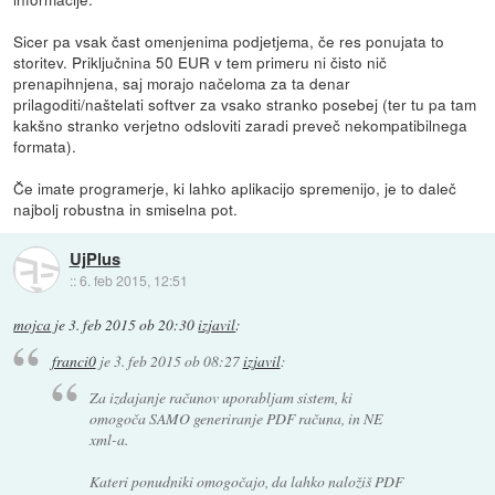
Sicer pa vsak čast omenjenima podjetjema, če res ponujata to
storitev. Priključnina 50 EUR v tem primeru ni čisto nič
prenapihnjena, saj morajo načeloma za ta denar
prilagoditi/naštelati softver za vsako stranko posebej (ter tu pa tam
kakšno stranko verjetno odsloviti zaradi preveč nekompatibilnega
formata).
Če imate programerje, ki lahko aplikacijo spremenijo, je to daleč
najbolj robustna in smiselna pot.
UjPlus
::
6. feb 2015, 12:51
mojca
je
3. feb 2015 ob 20:30
izjavil
:
franci0
je
3. feb 2015 ob 08:27
izjavil
:
Za izdajanje računov uporabljam sistem, ki
omogoča SAMO generiranje PDF računa, in NE
xml-a.
Kateri ponudniki omogočajo, da lahko naložiš PDF