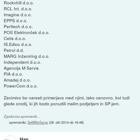
Rocknhill d.o.o.
RCL Int. d.o.o.
Imagine d.o.o.
EPPS d.o.o.
Perftech d.o.o.
POS Elektronček d.o.o.
Cetis d.o.o.
IS.Edico d.o.o.
Petrol d.d.
MARG Inženiring d.o.o.
Independent d.o.o.
Agencija M Servis
PIA d.o.o.
Amadej d.o.o.
PowerCom d.o.o.
Zanimivo bo naresti primerjavo med njimi, tako cenovno, kot tudi
glede orodij, ki jih bodo ponudili malim podjetjem in SP-jem.
Zgodovina sprememb…
spremenilo:
SeMiNeSanja
(
29. okt 2014 ob 16:48
)
Han