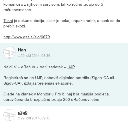
komunicira z njihovim servisom, lahko ročno izdajo do 5
računov/mesec.
Tukaj
je dokumentacija, sicer je nekaj napakc noter, ampak se da
prebiti skozi.
http://www.gzs.si/slo/6679
Han
::
29. okt 2014, 08:36
Najdi.si + eRačun + tretji zadetek =
UJP
.
Registriraš se na UJP, nabaviš digitalno potrdilo (Sigen-CA ali
Sigov-CA), izdajaš/prejemaš eRačune.
Glede na članek v Monitorju Pro bi naj bila manjša podjetja
upravičena do brezplačne izdaje 200 eRačunov letno.
c3p0
::
29. okt 2014, 09:15