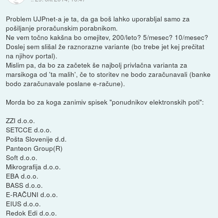
Problem UJPnet-a je ta, da ga boš lahko uporabljal samo za
pošiljanje proračunskim porabnikom.
Ne vem točno kakšna bo omejitev, 200/leto? 5/mesec? 10/mesec?
Doslej sem slišal že raznorazne variante (bo trebe jet kej prečitat
na njihov portal).
Mislim pa, da bo za začetek še najbolj privlačna varianta za
marsikoga od 'ta malih', če to storitev ne bodo zaračunavali (banke
bodo zaračunavale poslane e-račune).
Morda bo za koga zanimiv spisek "ponudnikov elektronskih poti":
ZZI d.o.o.
SETCCE d.o.o.
Pošta Slovenije d.d.
Panteon Group(R)
Soft d.o.o.
Mikrografija d.o.o.
EBA d.o.o.
BASS d.o.o.
E-RAČUNI d.o.o.
EIUS d.o.o.
Redok Edi d.o.o.