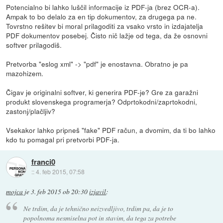
Potencialno bi lahko luščil informacije iz PDF-ja (brez OCR-a).
Ampak to bo delalo za en tip dokumentov, za drugega pa ne.
Tovrstno rešitev bi moral prilagoditi za vsako vrsto in izdajatelja
PDF dokumentov posebej. Čisto nič lažje od tega, da že osnovni
softver prilagodiš.
Pretvorba "eslog xml" -> "pdf" je enostavna. Obratno je pa
mazohizem.
Čigav je originalni softver, ki generira PDF-je? Gre za garažni
produkt slovenskega programerja? Odprtokodni/zaprtokodni,
zastonj/plačljiv?
Vsekakor lahko pripneš "fake" PDF račun, a dvomim, da ti bo lahko
kdo tu pomagal pri pretvorbi PDF-ja.
franci0
::
4. feb 2015, 07:58
mojca
je
3. feb 2015 ob 20:30
izjavil
:
Ne trdim, da je tehnično neizvedljivo, trdim pa, da je to
popolnoma nesmiselna pot in stavim, da tega za potrebe