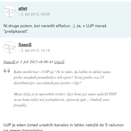
atlet
::
3. feb 2015, 08:58
Ni druge potem, kot narediti eRačun. ;) Ja, v UJP moraš
"pretipkavati".
SasoS
::
3. feb 2015, 10:18
franci0
je
3. feb 2015 ob 08:43
izjavil
:
Kako misliš kar v UJP-ju? Ni to tako, da lahko to delaš samo
preko uradnih ponudnikov teh epoti? Torej preko cca 25
distributerjev, navedenih par postov višje?
Moja želja je je uporabiti rešitev, kjer bom jaz samo naložil PDF
in ne bom rabič nič pretipkovat, vpisovat ipd.... čimbolj user
friendly.
UJP je eden izmed uradnih kanalov in lahko naložiš do 5 računov
na mesec brezplačno.