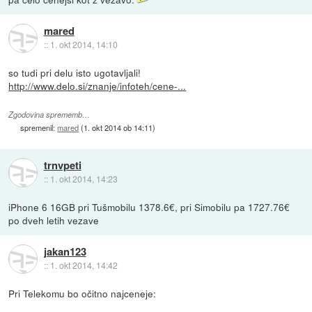
mared
::
1. okt 2014, 14:10
so tudi pri delu isto ugotavljali!
http://www.delo.si/znanje/infoteh/cene-...
Zgodovina sprememb…
spremenil:
mared
(
1. okt 2014 ob 14:11
)
trnvpeti
::
1. okt 2014, 14:23
iPhone 6 16GB pri Tušmobilu 1378.6€, pri Simobilu pa 1727.76€
po dveh letih vezave
jakan123
::
1. okt 2014, 14:42
Pri Telekomu bo očitno najceneje: