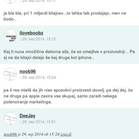
::
29. sep 2014, 15:11
ja bla bla, pri 1 miljardi kitajcev...to lahka teb prodajajo, men ne
bodo..
iloveboobz
::
29. sep 2014, 15:12
Kaj ti nuca množična delovna sila, če so omejitve v proizvodnji... Pa
sj ne da kitajci delajo še kej druga kot iphone..
noob96
::
29. sep 2014, 15:24
pa ti res misliš da jih niso sposobni proizvesti dovolj. pa dej dej, če
ne druga pa apple zavira vse skupaj, samo zaradi nekega
potenciranja marketinga.
DeeJay
::
29. sep 2014, 15:31
noob96
je
29. sep 2014 ob 15:24
izjavil
: