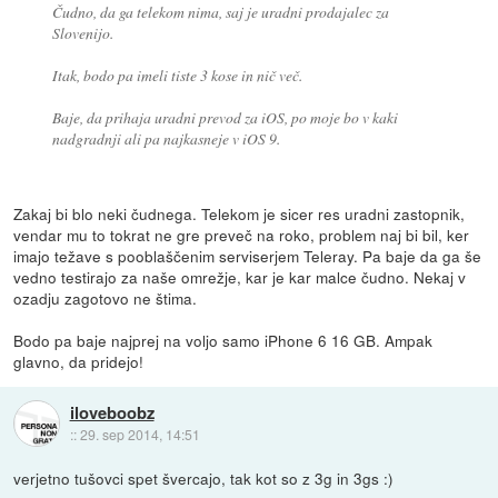
Čudno, da ga telekom nima, saj je uradni prodajalec za
Slovenijo.
Itak, bodo pa imeli tiste 3 kose in nič več.
Baje, da prihaja uradni prevod za iOS, po moje bo v kaki
nadgradnji ali pa najkasneje v iOS 9.
Zakaj bi blo neki čudnega. Telekom je sicer res uradni zastopnik,
vendar mu to tokrat ne gre preveč na roko, problem naj bi bil, ker
imajo težave s pooblaščenim serviserjem Teleray. Pa baje da ga še
vedno testirajo za naše omrežje, kar je kar malce čudno. Nekaj v
ozadju zagotovo ne štima.
Bodo pa baje najprej na voljo samo iPhone 6 16 GB. Ampak
glavno, da pridejo!
iloveboobz
::
29. sep 2014, 14:51
verjetno tušovci spet švercajo, tak kot so z 3g in 3gs :)