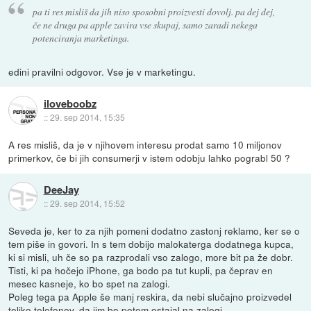
pa ti res misliš da jih niso sposobni proizvesti dovolj. pa dej dej,
če ne druga pa apple zavira vse skupaj, samo zaradi nekega
potenciranja marketinga.
edini pravilni odgovor. Vse je v marketingu.
iloveboobz
::
29. sep 2014, 15:35
A res misliš, da je v njihovem interesu prodat samo 10 miljonov
primerkov, če bi jih consumerji v istem odobju lahko pograbl 50 ?
DeeJay
::
29. sep 2014, 15:52
Seveda je, ker to za njih pomeni dodatno zastonj reklamo, ker se o
tem piše in govori. In s tem dobijo malokaterga dodatnega kupca,
ki si misli, uh če so pa razprodali vso zalogo, more bit pa že dobr.
Tisti, ki pa hočejo iPhone, ga bodo pa tut kupli, pa čeprav en
mesec kasneje, ko bo spet na zalogi.
Poleg tega pa Apple še manj reskira, da nebi slučajno proizvedel
toliko telefonov, da jim bo potem ostajal na zalogi.