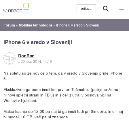
☰
Forum
»
Mobilne tehnologije
»
iPhone 6 v sredo v Sloveniji
iPhone 6 v sredo v Sloveniji
DonRan
::
29. sep 2014, 14:19
Na spletu so že novice o tem, da v sredo v Slovenijo pride iPhone
6.
Ekskluzivno ga bodo imeli kot prvi pri Tušmobilu (potrjeno že na
njihovi spletni strani in FBju) in sicer zjutraj v poslovalnici na
Wolfovi v Ljubljani.
Malce kasnje ob 12.00 pa naj bi ga imeli tudi pri Simobilu, imeli naj
bi modeli 16 GB, več pa ni znanega...