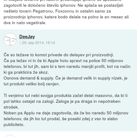
zagotoviti le določeno število iphonov. Ne splača se postavljati
nešteto tovarn Pegatronu, Foxconnu in ostalim samo za
proizvodnjo iphonov, katere bodo delale na polno le en mesec ali
dva in nato vegetirale.
DeeJay
::
29. sep 2014, 16:14
Če so težave to komot privede do delayev pri proizvodnji.
Če pa težav ni in če bi Apple hotu spravt na police 50 miljonov
telefonov, bi tut jih, sam bi s tem naredu manjši profit, kot na način
ki ga prakticira že skoz.
Osnova demand & supply. Če je demand velik in supply nizek, je
tut produkt veliko bolj cenjen.
Ti verjetno tut nebi svojga produkta začel delat masovno, da bi ti
pol lahko ostajal na zalogi. Zaloga je pa draga in nepotreben
strošek.
Noben pa Applu ne daje zagotovila, da če bo naredu 50 miljonov
telefonov, da jih bo tut prodal, še posebi zdej z vso to slabo
publiciteto.