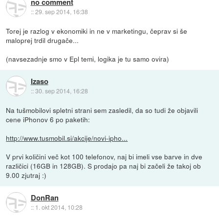
no comment
::
29. sep 2014, 16:38
Torej je razlog v ekonomiki in ne v marketingu, čeprav si še
maloprej trdil drugače...
(navsezadnje smo v Epl temi, logika je tu samo ovira)
Izaso
::
30. sep 2014, 16:28
Na tušmobilovi spletni strani sem zasledil, da so tudi že objavili
cene iPhonov 6 po paketih:
http://www.tusmobil.si/akcije/novi-ipho...
V prvi količini več kot 100 telefonov, naj bi imeli vse barve in dve
različici (16GB in 128GB). S prodajo pa naj bi začeli že takoj ob
9.00 zjutraj :)
DonRan
::
1. okt 2014, 10:28