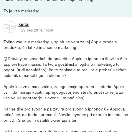
To je vse marketing.
keitai
::
29. sep 2014, 15:59
Točno vse je v marketingu, sploh ne vem zakaj Apple prodaja
produkte, če lahko ima samo marketing.
@DeeJay: se zavedaš, da govoriš o Applu in iphonu s številko 6 in
applovi hype mašini. Ta tvoja gostilniška logika o marketingu tu
pogori (tudi nasplošno); če te zanimajo te reči, raje preberi kakšen
učbenik o marketingu in ekonomiki.
Apple ima zelo malo zalog, zaloge imajo operaterji, katerim Apple
vsili, da morajo kupiti naprej dogovorjeno število enot (to velja za
vse velike operaterje, slovenski to pač niso).
Kar se tiče proizvodnje pa zavira proizvodnjo iphonov 6+ Applova
odločitev, da bodo spremenili število layerjev pri ekranih in sedaj se
pri JDI, Sharpu in ostalih ukvarjajo s tem.
In kitajske tovarne pri katerih proizvajajo iphone so sposobne