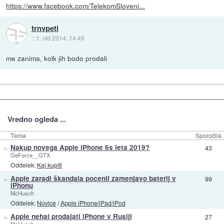
https://www.facebook.com/TelekomSloveni...
trnvpeti
::
1. okt 2014, 14:49
me zanima, kolk jih bodo prodali
Vredno ogleda ...
Tema
Sporočila
»
Nakup novega Apple iPhone 6s leta 2019?
43
GeForce__GTX
Oddelek:
Kaj kupiti
»
Apple zaradi škandala pocenil zamenjavo baterij v
99
iPhonu
McHusch
Oddelek:
Novice
/
Apple iPhone/iPad/iPod
»
Apple nehal prodajati iPhone v Rusiji
27