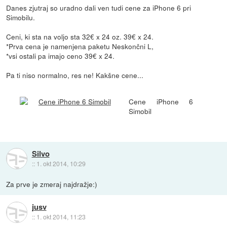
Danes zjutraj so uradno dali ven tudi cene za iPhone 6 pri
Simobilu.
Ceni, ki sta na voljo sta 32€ x 24 oz. 39€ x 24.
*Prva cena je namenjena paketu Neskončni L,
*vsi ostali pa imajo ceno 39€ x 24.
Pa ti niso normalno, res ne! Kakšne cene...
Cene iPhone 6
Simobil
Silvo
::
1. okt 2014, 10:29
Za prve je zmeraj najdražje:)
jusv
::
1. okt 2014, 11:23