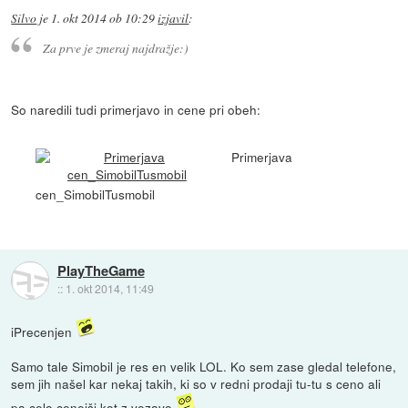
Silvo
je
1. okt 2014 ob 10:29
izjavil
:
Za prve je zmeraj najdražje:)
So naredili tudi primerjavo in cene pri obeh:
Primerjava
cen_SimobilTusmobil
PlayTheGame
::
1. okt 2014, 11:49
iPrecenjen
Samo tale Simobil je res en velik LOL. Ko sem zase gledal telefone,
sem jih našel kar nekaj takih, ki so v redni prodaji tu-tu s ceno ali
pa celo cenejši kot z vezavo.