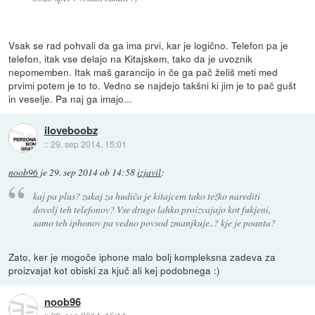
Vsak se rad pohvali da ga ima prvi, kar je logično. Telefon pa je
telefon, itak vse delajo na Kitajskem, tako da je uvoznik
nepomemben. Itak maš garancijo in če ga pač želiš meti med
prvimi potem je to to. Vedno se najdejo takšni ki jim je to pač gušt
in veselje. Pa naj ga imajo...
iloveboobz
::
29. sep 2014, 15:01
noob96
je
29. sep 2014 ob 14:58
izjavil
:
kaj pa plus? zakaj za hudiča je kitajcem tako težko narediti
dovolj teh telefonov? Vse drugo lahko proizvajajo kot fukjeni,
samo teh iphonov pa vedno povsod zmanjkuje..? kje je poanta?
Zato, ker je mogoče iphone malo bolj kompleksna zadeva za
proizvajat kot obiski za kjuč ali kej podobnega :)
noob96