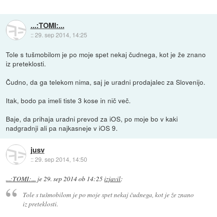
...:TOMI:...
::
29. sep 2014, 14:25
Tole s tušmobilom je po moje spet nekaj čudnega, kot je že znano
iz preteklosti.
Čudno, da ga telekom nima, saj je uradni prodajalec za Slovenijo.
Itak, bodo pa imeli tiste 3 kose in nič več.
Baje, da prihaja uradni prevod za iOS, po moje bo v kaki
nadgradnji ali pa najkasneje v iOS 9.
jusv
::
29. sep 2014, 14:50
...:TOMI:...
je
29. sep 2014 ob 14:25
izjavil
:
Tole s tušmobilom je po moje spet nekaj čudnega, kot je že znano
iz preteklosti.