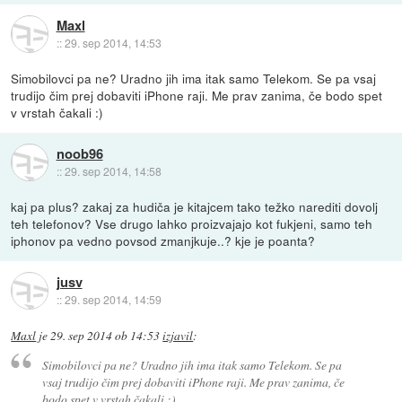
Maxl
::
29. sep 2014, 14:53
Simobilovci pa ne? Uradno jih ima itak samo Telekom. Se pa vsaj
trudijo čim prej dobaviti iPhone raji. Me prav zanima, če bodo spet
v vrstah čakali :)
noob96
::
29. sep 2014, 14:58
kaj pa plus? zakaj za hudiča je kitajcem tako težko narediti dovolj
teh telefonov? Vse drugo lahko proizvajajo kot fukjeni, samo teh
iphonov pa vedno povsod zmanjkuje..? kje je poanta?
jusv
::
29. sep 2014, 14:59
Maxl
je
29. sep 2014 ob 14:53
izjavil
:
Simobilovci pa ne? Uradno jih ima itak samo Telekom. Se pa
vsaj trudijo čim prej dobaviti iPhone raji. Me prav zanima, če
bodo spet v vrstah čakali :)