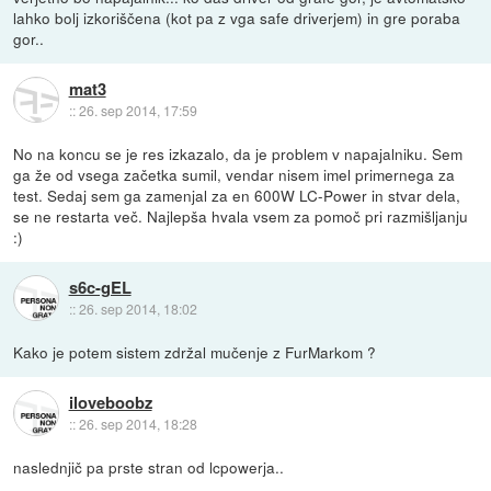
lahko bolj izkoriščena (kot pa z vga safe driverjem) in gre poraba
gor..
mat3
::
26. sep 2014, 17:59
No na koncu se je res izkazalo, da je problem v napajalniku. Sem
ga že od vsega začetka sumil, vendar nisem imel primernega za
test. Sedaj sem ga zamenjal za en 600W LC-Power in stvar dela,
se ne restarta več. Najlepša hvala vsem za pomoč pri razmišljanju
:)
s6c-gEL
::
26. sep 2014, 18:02
Kako je potem sistem zdržal mučenje z FurMarkom ?
iloveboobz
::
26. sep 2014, 18:28
naslednjič pa prste stran od lcpowerja..