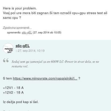
Here is your problem.
Vsaj pol ure mora biti zagnan.Si tam označil cpu+gpu stress test ali
samo cpu ?
Zgodovina sprememb…
spremenilo:
s6c-gEL
(
27. sep 2014 ob 10:05
)
s6c-gEL
::
27. sep 2014, 10:19
Sedaj sem ga zamenjal za en 600W LC-Power in stvar dela, se ne
restarta več.
S tem
https://www.mimovrste.com/napajalniki/l...
?
+12V1 - 18 A
+12V2 - 18 A
Iz dežja pod kap si šel.