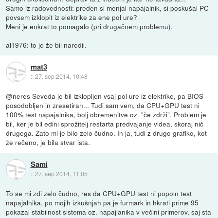
Samo iz radovednosti: preden si menjal napajalnik, si poskušal PC
povsem izklopit iz elektrike za ene pol ure?
Meni je enkrat to pomagalo (pri drugačnem problemu).
al1976: to je že bil naredil.
mat3
::
27. sep 2014, 10:48
@neres Seveda je bil izklopljen vsaj pol ure iz elektrike, pa BIOS
posodobljen in zresetiran... Tudi sam vem, da CPU+GPU test ni
100% test napajalnika, bolj obremenitve oz. "če zdrži". Problem je
bil, ker je bil edini sprožitelj restarta predvajanje videa, skoraj nič
drugega. Zato mi je bilo zelo čudno. In ja, tudi z drugo grafiko, kot
že rečeno, je bila stvar ista.
Sami
::
27. sep 2014, 11:05
To se mi zdi zelo čudno, res da CPU+GPU test ni popoln test
napajalnika, po mojih izkušnjah pa je furmark in hkrati prime 95
pokazal stabilnost sistema oz. napajlanika v večini primerov, saj sta