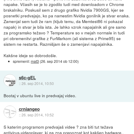
napake. Včasih se je to zgodilo tudi med downloadom v Chrome
brskalniku. Poskusil sem z drugo grafiko Nvidia 7900GS, kjer se
posnetki predvajajo, ko pa namestim Nvidia gonilnik je stvar enaka.
Zamenjal sem tudi že ram (kljub temu, da Memtest86 ni pokazal
napak) in stvar je bila ista. Je lahko vzrok napajalnik ali gre samo
za programsko težavo ? Temperature so v mejah normale in tudi
pri obremenitvi grafike z FurMarkom (ali sistema z Prime95) se
sistem ne restarta. Razmišjam še o zamenjavi napajalnika.
Kakšne ideje so dobrodošle.
spremenil:
mat3
(
26. sep 2014 ob 12:00
)
s6c-gEL
::
26. sep 2014, 10:50
Bootaj v ubuntu live in predvajaj video.
crniangeo
::
26. sep 2014, 10:52
S katerim programom predvajaš videe ? zna biti tut težava
antivirus-videoplayer, ki ga zna prepoznat kot kakšen badware..