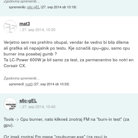
Zgodovina sprememb…
spremenilo:
s6c-gEL
(
27. sep 2014 ob 10:19
)
mat3
::
27. sep 2014, 10:30
Verjetno sem res prehitro obupal, vendar še vedno bi bila dilema
ali grafika ali napajalnik po testu. Kje označiš cpu+gpu, samo cpu
burner ima posebej gumb ?
Ta LC-Power 600W je bil samo za test, za permanentno bo notri en
Corsair CX.
Zgodovina sprememb…
spremenil:
mat3
(
27. sep 2014 ob 10:33
)
s6c-gEL
::
27. sep 2014, 10:40
Tools -> Cpu burner, nato klikneš znotraj FM na "burn-in test" (za
gpu).
Oz imaš znotraj Fm mape "cpuburner.exe" (za cpu) in