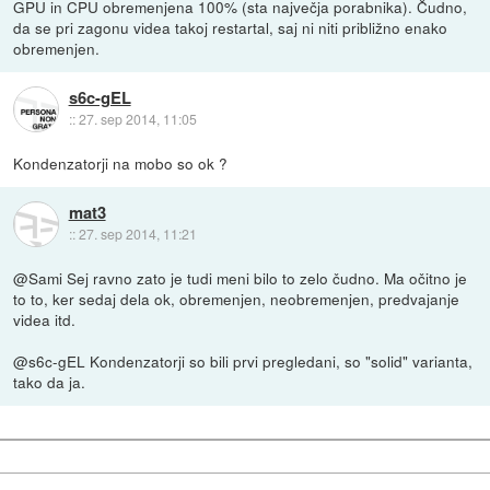
GPU in CPU obremenjena 100% (sta največja porabnika). Čudno,
da se pri zagonu videa takoj restartal, saj ni niti približno enako
obremenjen.
s6c-gEL
::
27. sep 2014, 11:05
Kondenzatorji na mobo so ok ?
mat3
::
27. sep 2014, 11:21
@Sami Sej ravno zato je tudi meni bilo to zelo čudno. Ma očitno je
to to, ker sedaj dela ok, obremenjen, neobremenjen, predvajanje
videa itd.
@s6c-gEL Kondenzatorji so bili prvi pregledani, so "solid" varianta,
tako da ja.