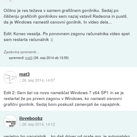
Očitno je res težava v samem grafičnem gonilniku. Sedaj po
čiščenju grafičnih gonilnikov sem nazaj vstavil Radeona in pustil,
da je Windows namestil osnovni gonilnik. In video dela...
Edit: Konec veselja. Po ponovnem zagonu računalnika video spet
sam restarta računalnik :(
Zgodovina sprememb…
spremenil:
mat3
(
26. sep 2014 ob 13:55
)
mat3
::
26. sep 2014, 14:07
Edit 2: Sem šel na novo nameščat Windows 7 x64 SP1 in se je
restartal že po prvem zagonu v Windows, ko namesti osnovni
grafični gonilnik. Sedaj bom poskusil zamenjati še napajalnik.
iloveboobz
::
26. sep 2014, 14:12
verjetno bo napajalnik... ko daš driver od grafe gor, je avtomatsko