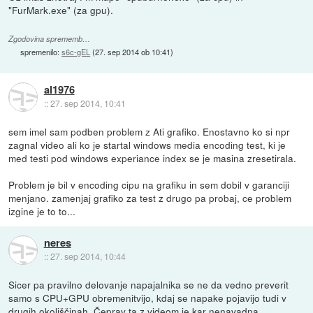
"FurMark.exe" (za gpu).
Zgodovina sprememb…
spremenilo:
s6c-gEL
(
27. sep 2014 ob 10:41
)
al1976
::
27. sep 2014, 10:41
sem imel sam podben problem z Ati grafiko. Enostavno ko si npr
zagnal video ali ko je startal windows media encoding test, ki je
med testi pod windows experiance index se je masina zresetirala.
Problem je bil v encoding cipu na grafiku in sem dobil v garanciji
menjano. zamenjaj grafiko za test z drugo pa probaj, ce problem
izgine je to to...
neres
::
27. sep 2014, 10:44
Sicer pa pravilno delovanje napajalnika se ne da vedno preverit
samo s CPU+GPU obremenitvijo, kdaj se napake pojavijo tudi v
drugih okoliščinah. Čeprav ta z videom je kar nenavadna...