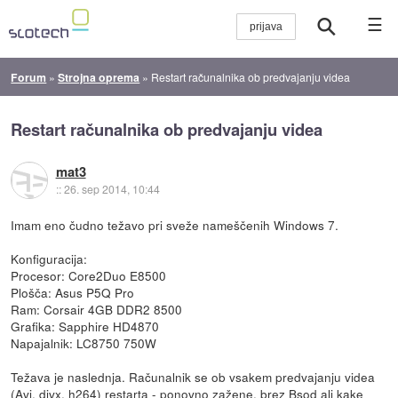
☰
Forum
»
Strojna oprema
»
Restart računalnika ob predvajanju videa
Restart računalnika ob predvajanju videa
mat3
::
26. sep 2014, 10:44
Imam eno čudno težavo pri sveže nameščenih Windows 7.
Konfiguracija:
Procesor: Core2Duo E8500
Plošča: Asus P5Q Pro
Ram: Corsair 4GB DDR2 8500
Grafika: Sapphire HD4870
Napajalnik: LC8750 750W
Težava je naslednja. Računalnik se ob vsakem predvajanju videa
(Avi, divx, h264) restarta - ponovno zažene, brez Bsod ali kake