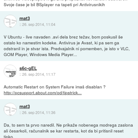
Svoje čase je bil BSplayer na tapeti pri Antivirusnikih
mat3
::
26. sep 2014, 11:04
V Ubuntu - live navaden .avi dela brez težav, bom poskusil še
ostalo ko namestim kodeke. Antivirus je Avast, ki pa sem ga
odstranil in je stvar ista. Predvajalnik ni pomemben, je isto v VLC,
GOM Player, Windows Media Player...
s6c-gEL
::
26. sep 2014, 11:17
Automatic Restart on System Failure imaš disablan ?
http://pcsupport.about.com/od/tipstrick...
mat3
::
26. sep 2014, 11:36
Da, to sem ta prvo naredil. Ne prikaže nobenega modrega zaslona
ali česarkoli, računalnik se kar restarta, kot da bi pritisnil reset
tipko.