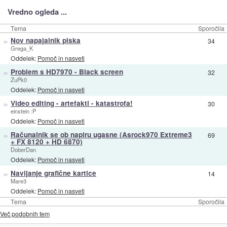
Vredno ogleda ...
Tema
Sporočila
»
Nov napajalnik piska
34
Grega_K
Oddelek:
Pomoč in nasveti
»
Problem s HD7970 - Black screen
32
ZuPk0
Oddelek:
Pomoč in nasveti
»
Video editing - artefakti - katastrofa!
30
einstein :P
Oddelek:
Pomoč in nasveti
»
Računalnik se ob napiru ugasne (Asrock970 Extreme3
69
+ FX 8120 + HD 6870)
DoberDan
Oddelek:
Pomoč in nasveti
»
Navijanje grafične kartice
14
Mare3
Oddelek:
Pomoč in nasveti
Tema
Sporočila
Več podobnih tem