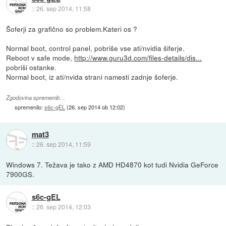
::
26. sep 2014, 11:58
Šoferji za grafično so problem.Kateri os ?
Normal boot, control panel, pobriše vse ati/nvidia šiferje.
Reboot v safe mode,
http://www.guru3d.com/files-details/dis...
pobriši ostanke.
Normal boot, iz ati/nvida strani namesti zadnje šoferje.
Zgodovina sprememb…
spremenilo:
s6c-gEL
(
26. sep 2014 ob 12:02
)
mat3
::
26. sep 2014, 11:59
Windows 7. Težava je tako z AMD HD4870 kot tudi Nvidia GeForce
7900GS.
s6c-gEL
::
26. sep 2014, 12:03