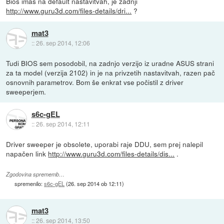
Bios imaš na default nastavitvah, je zadnji
http://www.guru3d.com/files-details/dri...
?
mat3
::
26. sep 2014, 12:06
Tudi BIOS sem posodobil, na zadnjo verzijo iz uradne ASUS strani
za ta model (verzija 2102) in je na privzetih nastavitvah, razen pač
osnovnih parametrov. Bom še enkrat vse počistil z driver
sweeperjem.
s6c-gEL
::
26. sep 2014, 12:11
Driver sweeper je obsolete, uporabi raje DDU, sem prej nalepil
napačen link
http://www.guru3d.com/files-details/dis...
.
Zgodovina sprememb…
spremenilo:
s6c-gEL
(
26. sep 2014 ob 12:11
)
mat3
::
26. sep 2014, 13:50