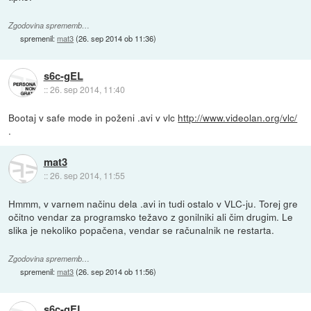
Zgodovina sprememb…
spremenil:
mat3
(
26. sep 2014 ob 11:36
)
s6c-gEL
::
26. sep 2014, 11:40
Bootaj v safe mode in poženi .avi v vlc
http://www.videolan.org/vlc/
.
mat3
::
26. sep 2014, 11:55
Hmmm, v varnem načinu dela .avi in tudi ostalo v VLC-ju. Torej gre
očitno vendar za programsko težavo z gonilniki ali čim drugim. Le
slika je nekoliko popačena, vendar se računalnik ne restarta.
Zgodovina sprememb…
spremenil:
mat3
(
26. sep 2014 ob 11:56
)
s6c-gEL