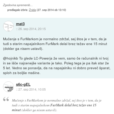
Zgodovina sprememb…
predlagalo izbris:
Znida
(
27. sep 2014 ob 13:10
)
mat3
::
26. sep 2014, 20:15
Mučenje s FurMarkom je normalno zdržal, sej štos je v tem, da je
tudi s starim napajalnikom FurMark delal brez težav ene 15 minut
(dokler ga nisem ustavil).
@hojnikb To glede LC-Powerja že vem, samo če računalnik ni tvoj
in se išče najcenejše variante je tako. Poleg tega je pa itak star že
5 let. Vedno se ponavlja, da na napajalniku ni dobro preveč šparat,
sploh za boljše mašine.
s6c-gEL
::
27. sep 2014, 10:05
Mučenje s FurMarkom je normalno zdržal, sej štos je v tem, da je
tudi s starim napajalnikom
FurMark delal brez težav ene 15
minut
(dokler ga nisem ustavil).