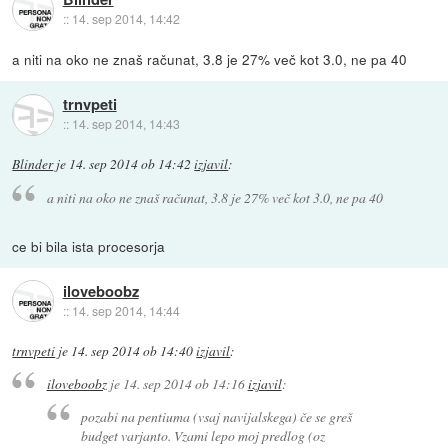
::
14. sep 2014, 14:42
a niti na oko ne znaš računat, 3.8 je 27% več kot 3.0, ne pa 40
trnvpeti
::
14. sep 2014, 14:43
Blinder
je
14. sep 2014 ob 14:42
izjavil
:
a niti na oko ne znaš računat, 3.8 je 27% več kot 3.0, ne pa 40
ce bi bila ista procesorja
iloveboobz
::
14. sep 2014, 14:44
trnvpeti
je
14. sep 2014 ob 14:40
izjavil
:
iloveboobz
je
14. sep 2014 ob 14:16
izjavil
:
pozabi na pentiuma (vsaj navijalskega) če se greš
budget varjanto. Vzami lepo moj predlog (oz