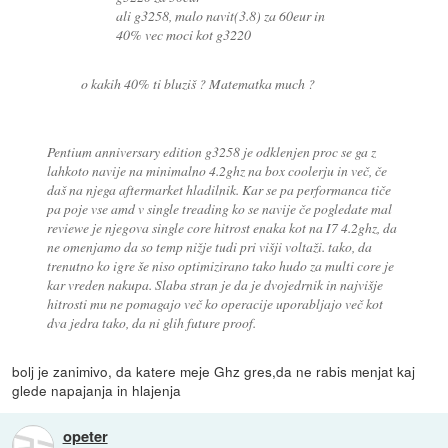
ali g3258, malo navit(3.8) za 60eur in
40% vec moci kot g3220
o kakih 40% ti bluziš ? Matematka much ?
Pentium anniversary edition g3258 je odklenjen proc se ga z
lahkoto navije na minimalno 4.2ghz na box coolerju in več, če
daš na njega aftermarket hladilnik. Kar se pa performanca tiče
pa poje vse amd v single treading ko se navije če pogledate mal
reviewe je njegova single core hitrost enaka kot na I7 4.2ghz, da
ne omenjamo da so temp nižje tudi pri višji voltaži. tako, da
trenutno ko igre še niso optimizirano tako hudo za multi core je
kar vreden nakupa. Slaba stran je da je dvojedrnik in najvišje
hitrosti mu ne pomagajo več ko operacije uporabljajo več kot
dva jedra tako, da ni glih future proof.
bolj je zanimivo, da katere meje Ghz gres,da ne rabis menjat kaj
glede napajanja in hlajenja
opeter