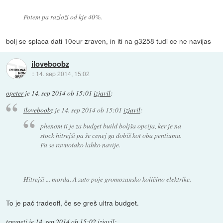
Potem pa razloži od kje 40%.
bolj se splaca dati 10eur zraven, in iti na g3258 tudi ce ne navijas
iloveboobz
::
14. sep 2014, 15:02
opeter
je
14. sep 2014 ob 15:01
izjavil
:
iloveboobz
je
14. sep 2014 ob 15:01
izjavil
:
phenom ti je za budget build boljša opcija, ker je na
stock hitrejši pa še cenej ga dobiš kot oba pentiuma.
Pa se ravnotako lahko navije.
Hitrejši ... morda. A zato poje gromozansko količino elektrike.
To je pač tradeoff, če se greš ultra budget.
trnvpeti
je
14. sep 2014 ob 15:02
izjavil
: