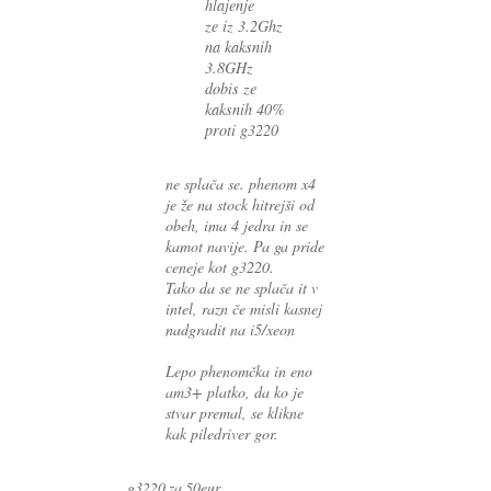
hlajenje
ze iz 3.2Ghz
na kaksnih
3.8GHz
dobis ze
kaksnih 40%
proti g3220
ne splača se. phenom x4
je že na stock hitrejši od
obeh, ima 4 jedra in se
kamot navije. Pa ga pride
ceneje kot g3220.
Tako da se ne splača it v
intel, razn če misli kasnej
nadgradit na i5/xeon
Lepo phenomčka in eno
am3+ platko, da ko je
stvar premal, se klikne
kak piledriver gor.
g3220 za 50eur