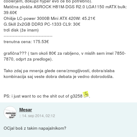
coolerjem, dokupil hyper evo če bo potrebno).
Matična plošča ASROCK H81M-DGS R2.0 LGA1150 mATX bulk:
39.60€
Ohišje LC-power 3000B Mini ATX 420W: 45.21€
G.Skill 2x2GB DDR3 PC-1333 CL9: 30€
trdi disk (že imam)
--------------------------------
trenutna cena: 175.53€
grafična??? ( tam okoli 80€ za rabljeno, v mislih sem imel 7850-
7870, odprt za predloge).
Tako zdaj pa mnenja glede cene/zmogljivosti, dobra/slaba
kombinacija saj veste dobra debata je vedno dobrodošla.
PS: i just want to oc the shit out of g3258
.
Mesar
::
14. sep 2014, 02:12
OCjal boš z takim napajalnikom?