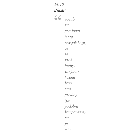
14:16
izjavil
:
pozabi
na
pentiuma
(vsaj
navijalskega)
če
se
greš
budget
varjanto.
Vzami
lepo
moj
predlog
(oz
podobne
komponente)
pa
je.
Aja