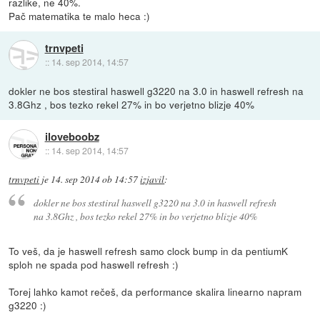
razlike, ne 40%.
Pač matematika te malo heca :)
trnvpeti
::
14. sep 2014, 14:57
dokler ne bos stestiral haswell g3220 na 3.0 in haswell refresh na
3.8Ghz , bos tezko rekel 27% in bo verjetno blizje 40%
iloveboobz
::
14. sep 2014, 14:57
trnvpeti
je
14. sep 2014 ob 14:57
izjavil
:
dokler ne bos stestiral haswell g3220 na 3.0 in haswell refresh
na 3.8Ghz , bos tezko rekel 27% in bo verjetno blizje 40%
To veš, da je haswell refresh samo clock bump in da pentiumK
sploh ne spada pod haswell refresh :)
Torej lahko kamot rečeš, da performance skalira linearno napram
g3220 :)