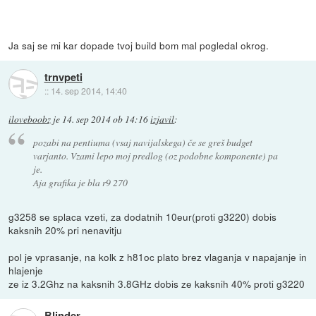
Ja saj se mi kar dopade tvoj build bom mal pogledal okrog.
trnvpeti
::
14. sep 2014, 14:40
iloveboobz
je
14. sep 2014 ob 14:16
izjavil
:
pozabi na pentiuma (vsaj navijalskega) če se greš budget
varjanto. Vzami lepo moj predlog (oz podobne komponente) pa
je.
Aja grafika je bla r9 270
g3258 se splaca vzeti, za dodatnih 10eur(proti g3220) dobis
kaksnih 20% pri nenavitju
pol je vprasanje, na kolk z h81oc plato brez vlaganja v napajanje in
hlajenje
ze iz 3.2Ghz na kaksnih 3.8GHz dobis ze kaksnih 40% proti g3220
Blinder