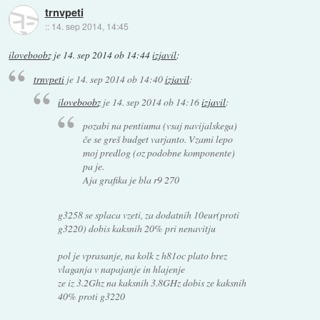
trnvpeti
::
14. sep 2014, 14:45
iloveboobz
je
14. sep 2014 ob 14:44
izjavil
:
trnvpeti
je
14. sep 2014 ob 14:40
izjavil
:
iloveboobz
je
14. sep 2014 ob 14:16
izjavil
:
pozabi na pentiuma (vsaj navijalskega)
če se greš budget varjanto. Vzami lepo
moj predlog (oz podobne komponente)
pa je.
Aja grafika je bla r9 270
g3258 se splaca vzeti, za dodatnih 10eur(proti
g3220) dobis kaksnih 20% pri nenavitju
pol je vprasanje, na kolk z h81oc plato brez
vlaganja v napajanje in hlajenje
ze iz 3.2Ghz na kaksnih 3.8GHz dobis ze kaksnih
40% proti g3220