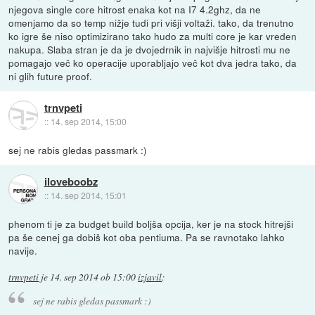
njegova single core hitrost enaka kot na I7 4.2ghz, da ne
omenjamo da so temp nižje tudi pri višji voltaži. tako, da trenutno
ko igre še niso optimizirano tako hudo za multi core je kar vreden
nakupa. Slaba stran je da je dvojedrnik in najvišje hitrosti mu ne
pomagajo več ko operacije uporabljajo več kot dva jedra tako, da
ni glih future proof.
trnvpeti
::
14. sep 2014, 15:00
sej ne rabis gledas passmark :)
iloveboobz
::
14. sep 2014, 15:01
phenom ti je za budget build boljša opcija, ker je na stock hitrejši
pa še cenej ga dobiš kot oba pentiuma. Pa se ravnotako lahko
navije.
trnvpeti
je
14. sep 2014 ob 15:00
izjavil
:
sej ne rabis gledas passmark :)