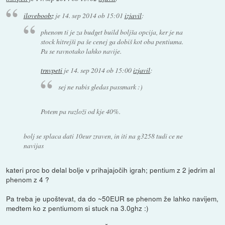
iloveboobz
je
14. sep 2014 ob 15:01
izjavil
:
phenom ti je za budget build boljša opcija, ker je na
stock hitrejši pa še cenej ga dobiš kot oba pentiuma.
Pa se ravnotako lahko navije.
trnvpeti
je
14. sep 2014 ob 15:00
izjavil
:
sej ne rabis gledas passmark :)
Potem pa razloži od kje 40%.
bolj se splaca dati 10eur zraven, in iti na g3258 tudi ce ne
navijas
kateri proc bo delal bolje v prihajajočih igrah; pentium z 2 jedrim al
phenom z 4 ?
Pa treba je upoštevat, da do ~50EUR se phenom že lahko navijem,
medtem ko z pentiumom si stuck na 3.0ghz :)