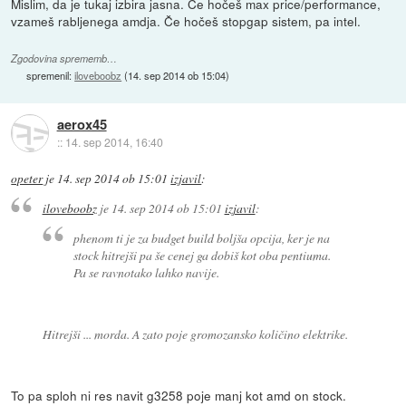
Mislim, da je tukaj izbira jasna. Če hočeš max price/performance,
vzameš rabljenega amdja. Če hočeš stopgap sistem, pa intel.
Zgodovina sprememb…
spremenil:
iloveboobz
(
14. sep 2014 ob 15:04
)
aerox45
::
14. sep 2014, 16:40
opeter
je
14. sep 2014 ob 15:01
izjavil
:
iloveboobz
je
14. sep 2014 ob 15:01
izjavil
:
phenom ti je za budget build boljša opcija, ker je na
stock hitrejši pa še cenej ga dobiš kot oba pentiuma.
Pa se ravnotako lahko navije.
Hitrejši ... morda. A zato poje gromozansko količino elektrike.
To pa sploh ni res navit g3258 poje manj kot amd on stock.