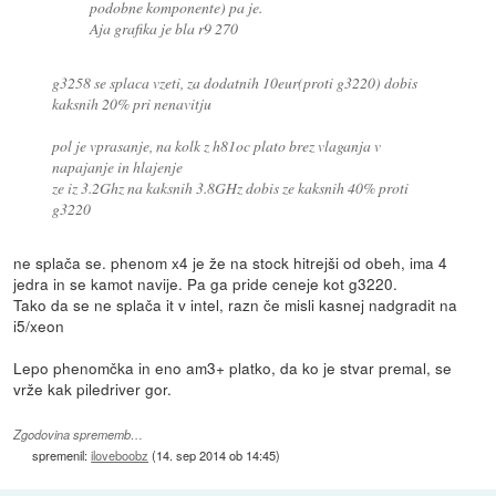
podobne komponente) pa je.
Aja grafika je bla r9 270
g3258 se splaca vzeti, za dodatnih 10eur(proti g3220) dobis
kaksnih 20% pri nenavitju
pol je vprasanje, na kolk z h81oc plato brez vlaganja v
napajanje in hlajenje
ze iz 3.2Ghz na kaksnih 3.8GHz dobis ze kaksnih 40% proti
g3220
ne splača se. phenom x4 je že na stock hitrejši od obeh, ima 4
jedra in se kamot navije. Pa ga pride ceneje kot g3220.
Tako da se ne splača it v intel, razn če misli kasnej nadgradit na
i5/xeon
Lepo phenomčka in eno am3+ platko, da ko je stvar premal, se
vrže kak piledriver gor.
Zgodovina sprememb…
spremenil:
iloveboobz
(
14. sep 2014 ob 14:45
)