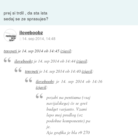
prej si trdil , da sta ista
sedaj se ze sprasujes?
iloveboobz
::
14. sep 2014, 14:48
trnvpeti
je
14. sep 2014 ob 14:45
izjavil
:
iloveboobz
je
14. sep 2014 ob 14:44
izjavil
:
trnvpeti
je
14. sep 2014 ob 14:40
izjavil
:
iloveboobz
je
14. sep 2014 ob 14:16
izjavil
:
pozabi na pentiuma (vsaj
navijalskega) če se greš
budget varjanto. Vzami
lepo moj predlog (oz
podobne komponente) pa
je.
Aja grafika je bla r9 270