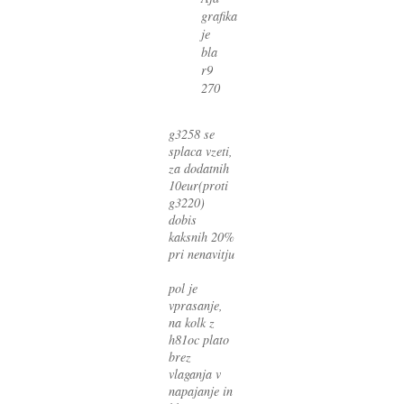
grafika
je
bla
r9
270
g3258 se
splaca vzeti,
za dodatnih
10eur(proti
g3220)
dobis
kaksnih 20%
pri nenavitju
pol je
vprasanje,
na kolk z
h81oc plato
brez
vlaganja v
napajanje in