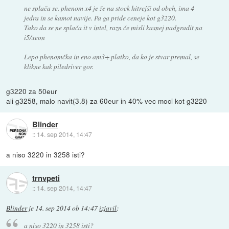
ne splača se. phenom x4 je že na stock hitrejši od obeh, ima 4
jedra in se kamot navije. Pa ga pride ceneje kot g3220.
Tako da se ne splača it v intel, razn če misli kasnej nadgradit na
i5/xeon
Lepo phenomčka in eno am3+ platko, da ko je stvar premal, se
klikne kak piledriver gor.
g3220 za 50eur
ali g3258, malo navit(3.8) za 60eur in 40% vec moci kot g3220
Blinder
::
14. sep 2014, 14:47
a niso 3220 in 3258 isti?
trnvpeti
::
14. sep 2014, 14:47
Blinder
je
14. sep 2014 ob 14:47
izjavil
:
a niso 3220 in 3258 isti?