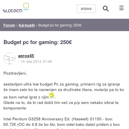
☰
Forum
»
Kaj kupiti
»
Budget pc for gaming: 250€
Budget pc for gaming: 250€
aerox45
::
14. sep 2014, 01:46
Pozdravljeni,
sestavljam ultra low budget Pc za gaming, primarni rig za igranje
že imam zato bo ta namenjen za družinske člane, mularijo pa to ko
se bom nehal igrat z njim
.
Glede na to, da bi rad dobil čim več za p/p sem nekako izbral te
komponente:
Intel Pentium G3258 Anniversary Ed. (Haswell) S1150 - box:
60.72€ (OC do 4.8 če bo šlo, bom videl kako daleč pridem z box