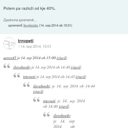
Potem pa razloži od kje 40%.
Zgodovina sprememb…
spremenil:
iloveboobz
(
14. sep 2014 ob 15:01
)
trnvpeti
::
14. sep 2014, 15:01
aerox45
je
14. sep 2014 ob 15:00
izjavil
:
iloveboobz
je
14. sep 2014 ob 14:48
izjavil
:
trnvpeti
je
14. sep 2014 ob 14:45
izjavil
:
iloveboobz
je
14. sep 2014 ob 14:44
izjavil
:
trnvpeti
je
14. sep 2014
ob 14:40
izjavil
:
iloveboobz
je
14. sep
2014 ob