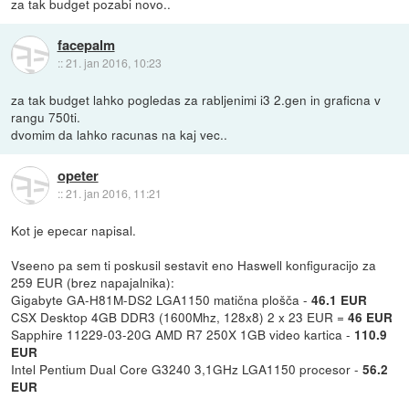
za tak budget pozabi novo..
facepalm
::
21. jan 2016, 10:23
za tak budget lahko pogledas za rabljenimi i3 2.gen in graficna v
rangu 750ti.
dvomim da lahko racunas na kaj vec..
opeter
::
21. jan 2016, 11:21
Kot je epecar napisal.
Vseeno pa sem ti poskusil sestavit eno Haswell konfiguracijo za
259 EUR (brez napajalnika):
Gigabyte GA-H81M-DS2 LGA1150 matična plošča -
46.1 EUR
CSX Desktop 4GB DDR3 (1600Mhz, 128x8) 2 x 23 EUR =
46 EUR
Sapphire 11229-03-20G AMD R7 250X 1GB video kartica -
110.9
EUR
Intel Pentium Dual Core G3240 3,1GHz LGA1150 procesor -
56.2
EUR