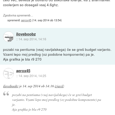
coolerjem so dosegali vsaj 4.6ghz.
Zgodovina sprememb…
spremenil:
aerox45
(
14. sep 2014 ob 13:54
)
iloveboobz
::
14. sep 2014, 14:16
pozabi na pentiuma (vsaj navijalskega) če se greš budget varjanto.
Vzami lepo moj predlog (oz podobne komponente) pa je.
Aja grafika je bla r9 270
aerox45
::
14. sep 2014, 14:25
iloveboobz
je
14. sep 2014 ob 14:16
izjavil
:
pozabi na pentiuma (vsaj navijalskega) če se greš budget
varjanto. Vzami lepo moj predlog (oz podobne komponente) pa
je.
Aja grafika je bla r9 270