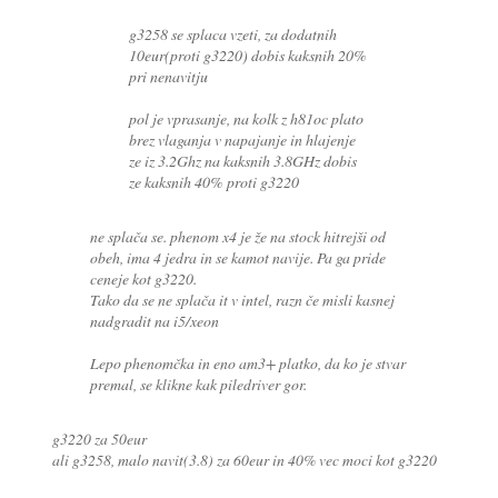
g3258 se splaca vzeti, za dodatnih
10eur(proti g3220) dobis kaksnih 20%
pri nenavitju
pol je vprasanje, na kolk z h81oc plato
brez vlaganja v napajanje in hlajenje
ze iz 3.2Ghz na kaksnih 3.8GHz dobis
ze kaksnih 40% proti g3220
ne splača se. phenom x4 je že na stock hitrejši od
obeh, ima 4 jedra in se kamot navije. Pa ga pride
ceneje kot g3220.
Tako da se ne splača it v intel, razn če misli kasnej
nadgradit na i5/xeon
Lepo phenomčka in eno am3+ platko, da ko je stvar
premal, se klikne kak piledriver gor.
g3220 za 50eur
ali g3258, malo navit(3.8) za 60eur in 40% vec moci kot g3220