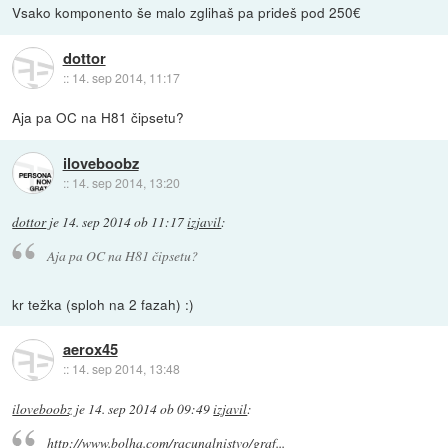
Vsako komponento še malo zglihaš pa prideš pod 250€
dottor
::
14. sep 2014, 11:17
Aja pa OC na H81 čipsetu?
iloveboobz
::
14. sep 2014, 13:20
dottor
je
14. sep 2014 ob 11:17
izjavil
:
Aja pa OC na H81 čipsetu?
kr težka (sploh na 2 fazah) :)
aerox45
::
14. sep 2014, 13:48
iloveboobz
je
14. sep 2014 ob 09:49
izjavil
:
http://www.bolha.com/racunalnistvo/graf...