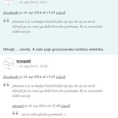
::
14. sep 2014, 15:01
iloveboobz
je
14. sep 2014 ob 15:01
izjavil
:
phenom ti je za budget build boljša opcija, ker je na stock
hitrejši pa še cenej ga dobiš kot oba pentiuma. Pa se ravnotako
lahko navije.
Hitrejši ... morda. A zato poje gromozansko količino elektrike.
trnvpeti
::
14. sep 2014, 15:02
iloveboobz
je
14. sep 2014 ob 15:01
izjavil
:
phenom ti je za budget build boljša opcija, ker je na stock
hitrejši pa še cenej ga dobiš kot oba pentiuma. Pa se ravnotako
lahko navije.
trnvpeti
je
14. sep 2014 ob 15:00
izjavil
:
sej ne rabis gledas passmark :)