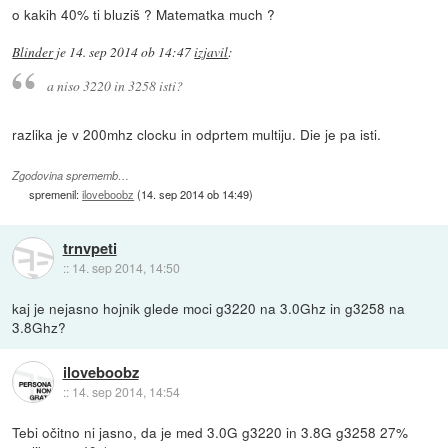
o kakih 40% ti bluziš ? Matematka much ?
Blinder
je
14. sep 2014 ob 14:47
izjavil
:
a niso 3220 in 3258 isti?
razlika je v 200mhz clocku in odprtem multiju. Die je pa isti.
Zgodovina sprememb…
spremenil:
iloveboobz
(
14. sep 2014 ob 14:49
)
trnvpeti
::
14. sep 2014, 14:50
kaj je nejasno hojnik glede moci g3220 na 3.0Ghz in g3258 na
3.8Ghz?
iloveboobz
::
14. sep 2014, 14:54
Tebi očitno ni jasno, da je med 3.0G g3220 in 3.8G g3258 27%