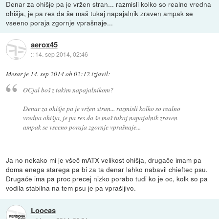
Denar za ohišje pa je vržen stran... razmisli kolko so realno vredna
ohišja, je pa res da še maš tukaj napajalnik zraven ampak se
vseeno poraja zgornje vprašnaje...
aerox45
::
14. sep 2014, 02:46
Mesar
je
14. sep 2014 ob 02:12
izjavil
:
OCjal boš z takim napajalnikom?
Denar za ohišje pa je vržen stran... razmisli kolko so realno
vredna ohišja, je pa res da še maš tukaj napajalnik zraven
ampak se vseeno poraja zgornje vprašnaje...
Ja no nekako mi je všeč mATX velikost ohišja, drugače imam pa
doma enega starega pa bi za ta denar lahko nabavil chieftec psu.
Drugače ima pa proc precej nizko porabo tudi ko je oc, kolk so pa
vodila stabilna na tem psu je pa vprašljivo.
Loocas