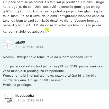
Drugače sem se pa odločil it s tem kar je predlagal Hojnikb. Drugo
kot drugo je, da sem želel sestaviti najcenejše gaming pc okrog
g3258 bolj kot hobi kot pa resna potreba po pcju ker glavni rig že
tako imam. Pa se izkaže, da je amd konfiguracija bistveno cenejča
tako, da bom to vzel za mlajše družinke člane. Vseeno bom pa
nabavil g3285 in H81M, da vidim do koliko ga lahk oc. ( to je vse
kar sem si želel od začetka
).
zila90
::
21. jan 2016, 10:14
Nočem ustvarjat nove teme, tako da si bom sposodil kar to.
Tudi jaz si sestavljam budget gaming PC do 250€ pa me zanimajo
vaša mnenja in predlogi za komponente.
Komponente bi imel najraje nove, razen grafična bi lahko bila
morda rabljena. Ohišje in HDD že imam.
Hvala za predloge.
iloveboobz
::
21. jan 2016, 10:14