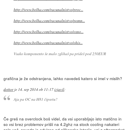
http://www.bolha.com/racunalnistvo/proc...
http://www.bolha.com/racunalnistvo/pomn...
http://www.bolha.com/racunalnistvo/osno...
http://www.bolha.com/racunalnistvo/ohis...
Vsako komponento še malo zglihaš pa prideš pod 250EUR
grafična je že odstranjena, lahko navedeš katero si imel v mislih?
dottor
je
14. sep 2014 ob 11:17
izjavil
:
Aja pa OC na H81 čipsetu?
Če greš na overclock boš videl, da vsi uporabljajo isto matično in
so vsi brez problemov prišli na 4.2ghz na stock cooling nakateri
celo več, seveda je odvisno od silikonske loterije, vsi z aftermarket