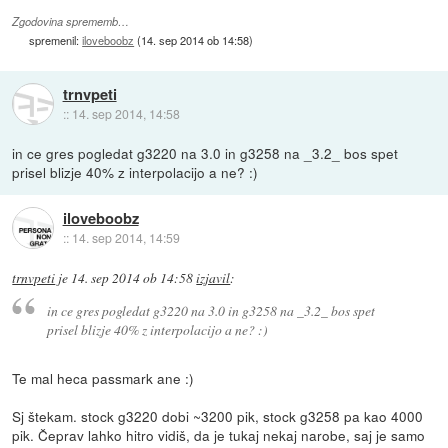
Zgodovina sprememb…
spremenil:
iloveboobz
(
14. sep 2014 ob 14:58
)
trnvpeti
::
14. sep 2014, 14:58
in ce gres pogledat g3220 na 3.0 in g3258 na _3.2_ bos spet
prisel blizje 40% z interpolacijo a ne? :)
iloveboobz
::
14. sep 2014, 14:59
trnvpeti
je
14. sep 2014 ob 14:58
izjavil
:
in ce gres pogledat g3220 na 3.0 in g3258 na _3.2_ bos spet
prisel blizje 40% z interpolacijo a ne? :)
Te mal heca passmark ane :)
Sj štekam. stock g3220 dobi ~3200 pik, stock g3258 pa kao 4000
pik. Čeprav lahko hitro vidiš, da je tukaj nekaj narobe, saj je samo