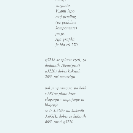
varjanto.
Vzami lepo
moj predlog
(oz podobne
komponente)
pa je.
Aja grafika
je bla r9 270
g3258 se splaca vzeti, za
dodatnih 10eur(proti
g3220) dobis kaksnih
20% pri nenavitju
pol je vprasanje, na kolk
z h81oc plato brez
vlaganja v napajanje in
hlajenje
ze iz 3.2Ghz na kaksnih
3.8GHz dobis ze kaksnih
40% proti g3220