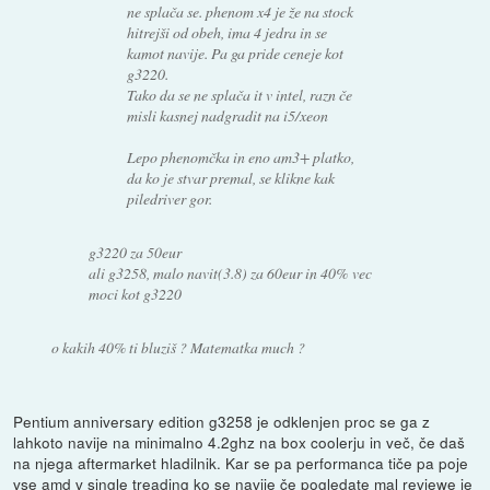
ne splača se. phenom x4 je že na stock
hitrejši od obeh, ima 4 jedra in se
kamot navije. Pa ga pride ceneje kot
g3220.
Tako da se ne splača it v intel, razn če
misli kasnej nadgradit na i5/xeon
Lepo phenomčka in eno am3+ platko,
da ko je stvar premal, se klikne kak
piledriver gor.
g3220 za 50eur
ali g3258, malo navit(3.8) za 60eur in 40% vec
moci kot g3220
o kakih 40% ti bluziš ? Matematka much ?
Pentium anniversary edition g3258 je odklenjen proc se ga z
lahkoto navije na minimalno 4.2ghz na box coolerju in več, če daš
na njega aftermarket hladilnik. Kar se pa performanca tiče pa poje
vse amd v single treading ko se navije če pogledate mal reviewe je