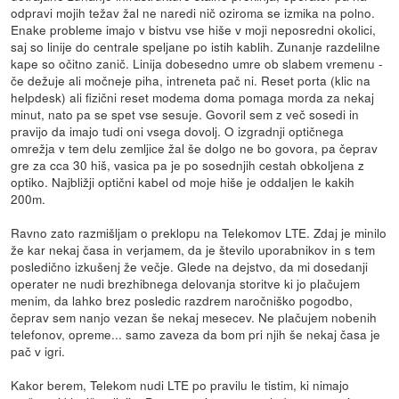
odpravi mojih težav žal ne naredi nič oziroma se izmika na polno.
Enake probleme imajo v bistvu vse hiše v moji neposredni okolici,
saj so linije do centrale speljane po istih kablih. Zunanje razdelilne
kape so očitno zanič. Linija dobesedno umre ob slabem vremenu -
če dežuje ali močneje piha, intreneta pač ni. Reset porta (klic na
helpdesk) ali fizični reset modema doma pomaga morda za nekaj
minut, nato pa se spet vse sesuje. Govoril sem z več sosedi in
pravijo da imajo tudi oni vsega dovolj. O izgradnji optičnega
omrežja v tem delu zemljice žal še dolgo ne bo govora, pa čeprav
gre za cca 30 hiš, vasica pa je po sosednjih cestah obkoljena z
optiko. Najbližji optični kabel od moje hiše je oddaljen le kakih
200m.
Ravno zato razmišljam o preklopu na Telekomov LTE. Zdaj je minilo
že kar nekaj časa in verjamem, da je število uporabnikov in s tem
posledično izkušenj že večje. Glede na dejstvo, da mi dosedanji
operater ne nudi brezhibnega delovanja storitve ki jo plačujem
menim, da lahko brez posledic razdrem naročniško pogodbo,
čeprav sem nanjo vezan še nekaj mesecev. Ne plačujem nobenih
telefonov, opreme... samo zaveza da bom pri njih še nekaj časa je
pač v igri.
Kakor berem, Telekom nudi LTE po pravilu le tistim, ki nimajo