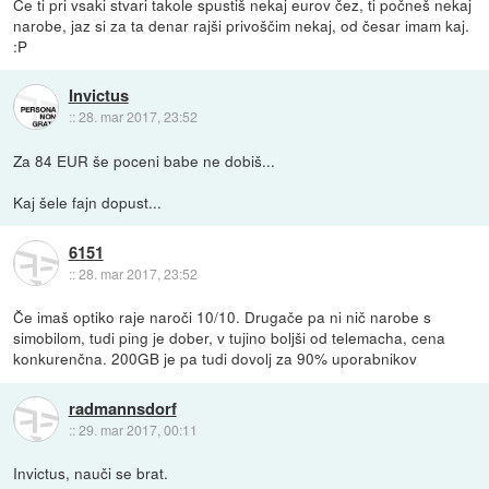
Če ti pri vsaki stvari takole spustiš nekaj eurov čez, ti počneš nekaj
narobe, jaz si za ta denar rajši privoščim nekaj, od česar imam kaj.
:P
Invictus
::
28. mar 2017, 23:52
Za 84 EUR še poceni babe ne dobiš...
Kaj šele fajn dopust...
6151
::
28. mar 2017, 23:52
Če imaš optiko raje naroči 10/10. Drugače pa ni nič narobe s
simobilom, tudi ping je dober, v tujino boljši od telemacha, cena
konkurenčna. 200GB je pa tudi dovolj za 90% uporabnikov
radmannsdorf
::
29. mar 2017, 00:11
Invictus, nauči se brat.