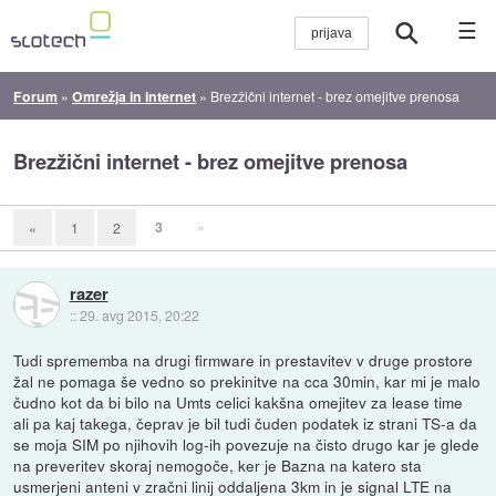
☰
Forum
»
Omrežja in internet
»
Brezžični internet - brez omejitve prenosa
Brezžični internet - brez omejitve prenosa
3
»
«
1
2
razer
::
29. avg 2015, 20:22
Tudi sprememba na drugi firmware in prestavitev v druge prostore
žal ne pomaga še vedno so prekinitve na cca 30min, kar mi je malo
čudno kot da bi bilo na Umts celici kakšna omejitev za lease time
ali pa kaj takega, čeprav je bil tudi čuden podatek iz strani TS-a da
se moja SIM po njihovih log-ih povezuje na čisto drugo kar je glede
na preveritev skoraj nemogoče, ker je Bazna na katero sta
usmerjeni anteni v zračni linij oddaljena 3km in je signal LTE na