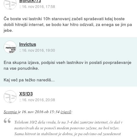
BorutK-73
::
16. nov 2016, 17:58
Če boste vsi lastniki 10h stanovanj začeli spraševati kdaj boste
dobili hitrejši internet, se bodo kar hitro odzvali, za enega se jim pa
jebe.
Invictus
::
16. nov 2016, 19:00
Ena skupna izjava, podpisi vseh lastnikov in poslati povpraševanje
na vse ponudnike.
Kaj več pa težko narediš...
XS!D3
::
16. nov 2016, 20:08
Scorpia
je
16. nov 2016 ob 15:34
izjavil
:
Telekom 10/2 dela vredu, le na 3-4 dni zamrzne internet, če daš v
nastavitvah da se ponoči modem ponovno zažene, ne boš težav.
Sama hitrost in stabilnost je dobra, je pa odvisno od zasedenost