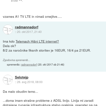
kvote **.
vzames A1 TV LTE in nimaš omejitve.....
radmannsdorf
::
20. okt 2017, 21:40
Ima kdo
Telemach Hišni LTE internet?
Dela ok?
8/2 za naročnike fiksnih storitev je 16EUR, 16/4 pa 21EUR.
Zgodovina sprememb…
spremenilo:
radmannsdorf
(
20. okt 2017 ob 21:46
)
Selotejp
::
26. avg 2018, 08:00
Da malo obudim temo...
...doma imam strašne probleme z ADSL linijo. Linija mi zaradi
dotrajane zunanje infrastrukture stalno prekinja, operater pa na