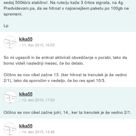
sedaj 500kb/s stabilno!. Na ruterju kaže 3 črtice signala, na 4g.
Predvidevam pa, da se hitrost v najcenejšem paketu po 100gb ne
spremeni.
Lp
kika55
::
11. dec 2015, 16:55
So mi ugasnili in še enkrat aktivirali obveščanje o porabi, tako da
bomo videli naslednji mesec, če bo delalo.
Očitno se nov cikel začne 13. (ker hitrost ta trenutek je še vedno
2/1), tako da sporočim v nedeljo, če bo res spet 10/3.
kika55
::
13. dec 2015, 17:03
Očitno se nov cikel začne jutri, 14., ker ta trenutek je še vedno 2/1.
kika55
::
14. dec 2015, 14:48