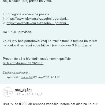
Bolj si tečen, prej prideš na vrsto.
TK omogoča sledeča lte paketa
1.
https://www.telekom.si/zasebni-uporabni...
2.
https://www.telekom.si/zasebni-uporabni...
Do 1 nisi upravičen.
Za 3x iptv boš potreboval vsaj 15 mbit hitrost, s tem da bo takrat
net deloval na ravni edge hitrosti (če bodo vse 3 tv prižgane).
Preveri še a1 s hibridnim modemom
https://slo-
tech.com/forum/t717326/99
.
Zgodovina sprememb…
spremenilo:
nsa_ag3nt
(
26. avg 2018 ob 11:27
)
nsa_ag3nt
::
26. avg 2018, 11:46
Brez tv, če ti 200 gb prenosa zadošča, potem hot giga za 15 eur