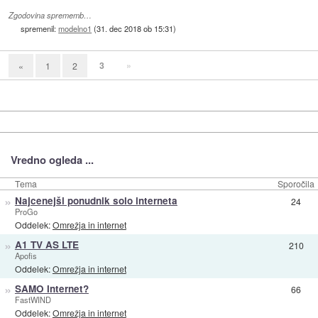
Zgodovina sprememb…
spremenil:
modelno1
(
31. dec 2018 ob 15:31
)
3
»
«
1
2
Vredno ogleda ...
Tema
Sporočila
»
Najcenejši ponudnik solo interneta
24
ProGo
Oddelek:
Omrežja in internet
»
A1 TV AS LTE
210
Apofis
Oddelek:
Omrežja in internet
»
SAMO Internet?
66
FastWIND
Oddelek:
Omrežja in internet