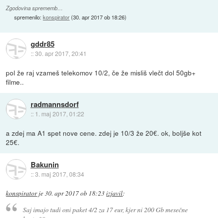
Zgodovina sprememb…
spremenilo:
konspirator
(
30. apr 2017 ob 18:26
)
gddr85
::
30. apr 2017, 20:41
pol že raj vzameš telekomov 10/2, če že misliš vlečt dol 50gb+
filme..
radmannsdorf
::
1. maj 2017, 01:22
a zdej ma A1 spet nove cene. zdej je 10/3 že 20€. ok, boljše kot
25€.
Bakunin
::
3. maj 2017, 08:34
konspirator
je
30. apr 2017 ob 18:23
izjavil
:
Saj imajo tudi oni paket 4/2 za 17 eur, kjer ni 200 Gb mesečne