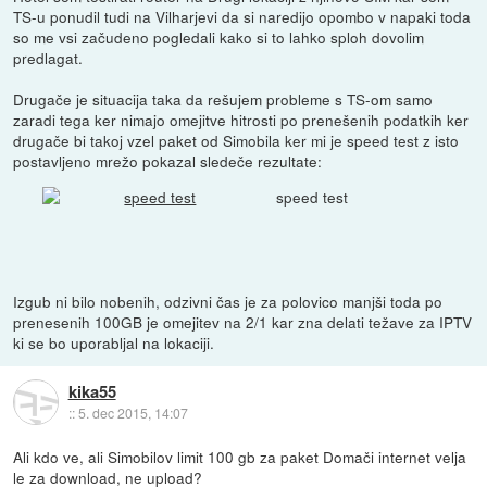
TS-u ponudil tudi na Vilharjevi da si naredijo opombo v napaki toda
so me vsi začudeno pogledali kako si to lahko sploh dovolim
predlagat.
Drugače je situacija taka da rešujem probleme s TS-om samo
zaradi tega ker nimajo omejitve hitrosti po prenešenih podatkih ker
drugače bi takoj vzel paket od Simobila ker mi je speed test z isto
postavljeno mrežo pokazal sledeče rezultate:
speed test
Izgub ni bilo nobenih, odzivni čas je za polovico manjši toda po
prenesenih 100GB je omejitev na 2/1 kar zna delati težave za IPTV
ki se bo uporabljal na lokaciji.
kika55
::
5. dec 2015, 14:07
Ali kdo ve, ali Simobilov limit 100 gb za paket Domači internet velja
le za download, ne upload?