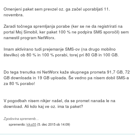
Omenjeni paket sem prevzel oz. ga začel uporabljati 11.
novembra.
Zaradi točnega spremljanja porabe (ker se ne da registrirati na
portal Moj Simobil, ker paket 100 % ne podpira SMS sporočil) sem
namestil program NetWorx.
Imam aktivirano tudi prejemanje SMS-ov (na drugo mobilno
številko) ob 80 % in 100 % porabi, torej pri 80 GB in 100 GB.
Do tega trenutka mi NetWorx kaže skupnega prometa 91,7 GB, 72
GB downloada in 19 GB uploada. Še vedno pa nisem dobil SMS-a
za 80 % porabo!
V pogodbah nisem nikjer našel, da se promet nanaša le na
download. Ali kdo kaj ve oz. ima ta paket?
Zgodovina sprememb…
spremenilo:
kika55
(
5. dec 2015 ob 14:09
)