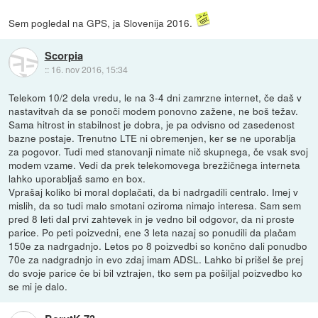
Sem pogledal na GPS, ja Slovenija 2016.
Scorpia
::
16. nov 2016, 15:34
Telekom 10/2 dela vredu, le na 3-4 dni zamrzne internet, če daš v
nastavitvah da se ponoči modem ponovno zažene, ne boš težav.
Sama hitrost in stabilnost je dobra, je pa odvisno od zasedenost
bazne postaje. Trenutno LTE ni obremenjen, ker se ne uporablja
za pogovor. Tudi med stanovanji nimate nič skupnega, če vsak svoj
modem vzame. Vedi da prek telekomovega brezžičnega interneta
lahko uporabljaš samo en box.
Vprašaj koliko bi moral doplačati, da bi nadrgadili centralo. Imej v
mislih, da so tudi malo smotani oziroma nimajo interesa. Sam sem
pred 8 leti dal prvi zahtevek in je vedno bil odgovor, da ni proste
parice. Po peti poizvedni, ene 3 leta nazaj so ponudili da plačam
150e za nadrgadnjo. Letos po 8 poizvedbi so končno dali ponudbo
70e za nadgradnjo in evo zdaj imam ADSL. Lahko bi prišel še prej
do svoje parice če bi bil vztrajen, tko sem pa pošiljal poizvedbo ko
se mi je dalo.