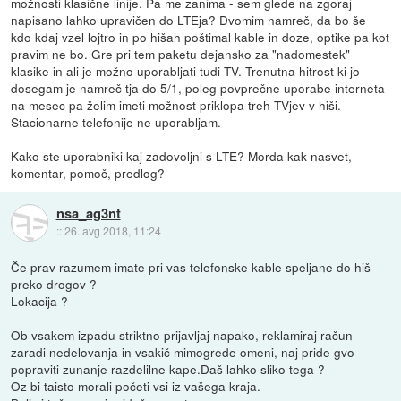
možnosti klasične linije. Pa me zanima - sem glede na zgoraj
napisano lahko upravičen do LTEja? Dvomim namreč, da bo še
kdo kdaj vzel lojtro in po hišah poštimal kable in doze, optike pa kot
pravim ne bo. Gre pri tem paketu dejansko za "nadomestek"
klasike in ali je možno uporabljati tudi TV. Trenutna hitrost ki jo
dosegam je namreč tja do 5/1, poleg povprečne uporabe interneta
na mesec pa želim imeti možnost priklopa treh TVjev v hiši.
Stacionarne telefonije ne uporabljam.
Kako ste uporabniki kaj zadovoljni s LTE? Morda kak nasvet,
komentar, pomoč, predlog?
nsa_ag3nt
::
26. avg 2018, 11:24
Če prav razumem imate pri vas telefonske kable speljane do hiš
preko drogov ?
Lokacija ?
Ob vsakem izpadu striktno prijavljaj napako, reklamiraj račun
zaradi nedelovanja in vsakič mimogrede omeni, naj pride gvo
popraviti zunanje razdelilne kape.Daš lahko sliko tega ?
Oz bi taisto morali početi vsi iz vašega kraja.