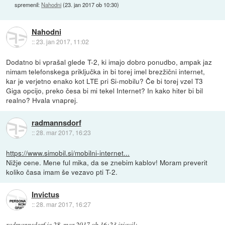
spremenil:
Nahodni
(
23. jan 2017 ob 10:30
)
Nahodni
::
23. jan 2017, 11:02
Dodatno bi vprašal glede T-2, ki imajo dobro ponudbo, ampak jaz
nimam telefonskega priključka in bi torej imel brezžični internet,
kar je verjetno enako kot LTE pri Si-mobilu? Če bi torej vzel T3
Giga opcijo, preko česa bi mi tekel Internet? In kako hiter bi bil
realno? Hvala vnaprej.
radmannsdorf
::
28. mar 2017, 16:23
https://www.simobil.si/mobilni-internet...
Nižje cene. Mene ful mika, da se znebim kablov! Moram preverit
koliko časa imam še vezavo pti T-2.
Invictus
::
28. mar 2017, 16:27
radmannsdorf
je
28. mar 2017 ob 16:23
izjavil
: