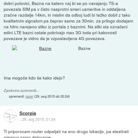
dobri polovici, Bazna na katero naj bi se po navajanju TS-a
povezala SIM pa v čisto nasprotni smeri usmeritve in oddaljena
zračne razdalje 14km, in mislim da odboj tudi bi težko dobil z tako
kvalitetnim signalom pa čeprav samo za 30min. za prilogo dodajam
na hitro narejeno sliko iz portala z baznimi. Na sliki sta označeni
edini LTE bazni ostale pokrivajo max 3G toda pri kakovosti
povezave je vidno da je vzpostavljena 4G povezava.
Bazne
Ima mogoče kdo še kako idejo?
Zgodovina sprememb…
spremenil:
razer
(
29. avg 2015 ob 20:24
)
Scorpia
::
29. avg 2015, 21:34
Ti priporocam router odpeljati na eno drugo lokacijo, pa stestirati
njegovo samo delovanje.