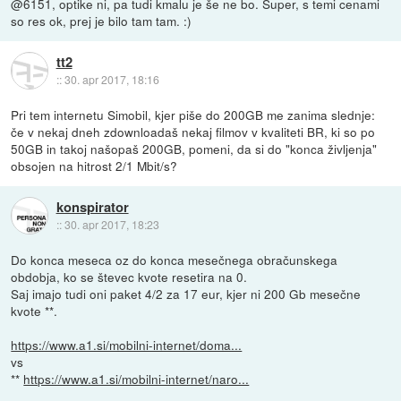
@6151, optike ni, pa tudi kmalu je še ne bo. Super, s temi cenami
so res ok, prej je bilo tam tam. :)
tt2
::
30. apr 2017, 18:16
Pri tem internetu Simobil, kjer piše do 200GB me zanima slednje:
če v nekaj dneh zdownloadaš nekaj filmov v kvaliteti BR, ki so po
50GB in takoj našopaš 200GB, pomeni, da si do "konca življenja"
obsojen na hitrost 2/1 Mbit/s?
konspirator
::
30. apr 2017, 18:23
Do konca meseca oz do konca mesečnega obračunskega
obdobja, ko se števec kvote resetira na 0.
Saj imajo tudi oni paket 4/2 za 17 eur, kjer ni 200 Gb mesečne
kvote **.
https://www.a1.si/mobilni-internet/doma...
vs
**
https://www.a1.si/mobilni-internet/naro...