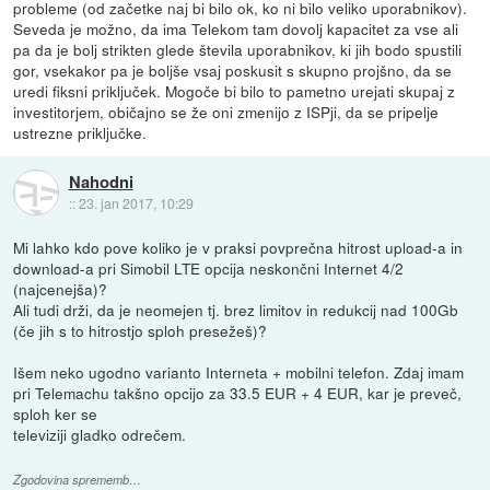
probleme (od začetke naj bi bilo ok, ko ni bilo veliko uporabnikov).
Seveda je možno, da ima Telekom tam dovolj kapacitet za vse ali
pa da je bolj strikten glede števila uporabnikov, ki jih bodo spustili
gor, vsekakor pa je boljše vsaj poskusit s skupno projšno, da se
uredi fiksni priključek. Mogoče bi bilo to pametno urejati skupaj z
investitorjem, običajno se že oni zmenijo z ISPji, da se pripelje
ustrezne priključke.
Nahodni
::
23. jan 2017, 10:29
Mi lahko kdo pove koliko je v praksi povprečna hitrost upload-a in
download-a pri Simobil LTE opcija neskončni Internet 4/2
(najcenejša)?
Ali tudi drži, da je neomejen tj. brez limitov in redukcij nad 100Gb
(če jih s to hitrostjo sploh presežeš)?
Išem neko ugodno varianto Interneta + mobilni telefon. Zdaj imam
pri Telemachu takšno opcijo za 33.5 EUR + 4 EUR, kar je preveč,
sploh ker se
televiziji gladko odrečem.
Zgodovina sprememb…