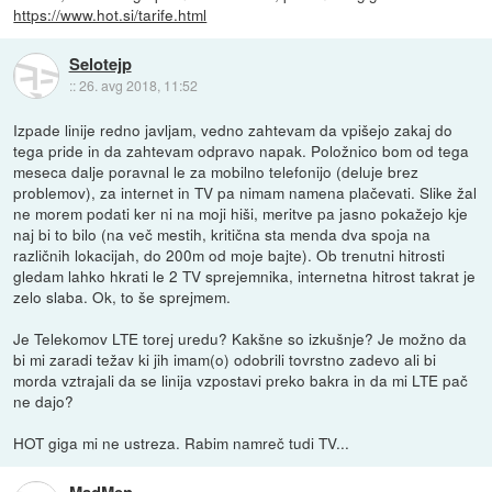
https://www.hot.si/tarife.html
Selotejp
::
26. avg 2018, 11:52
Izpade linije redno javljam, vedno zahtevam da vpišejo zakaj do
tega pride in da zahtevam odpravo napak. Položnico bom od tega
meseca dalje poravnal le za mobilno telefonijo (deluje brez
problemov), za internet in TV pa nimam namena plačevati. Slike žal
ne morem podati ker ni na moji hiši, meritve pa jasno pokažejo kje
naj bi to bilo (na več mestih, kritična sta menda dva spoja na
različnih lokacijah, do 200m od moje bajte). Ob trenutni hitrosti
gledam lahko hkrati le 2 TV sprejemnika, internetna hitrost takrat je
zelo slaba. Ok, to še sprejmem.
Je Telekomov LTE torej uredu? Kakšne so izkušnje? Je možno da
bi mi zaradi težav ki jih imam(o) odobrili tovrstno zadevo ali bi
morda vztrajali da se linija vzpostavi preko bakra in da mi LTE pač
ne dajo?
HOT giga mi ne ustreza. Rabim namreč tudi TV...