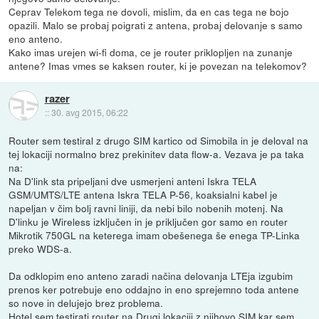
Ceprav Telekom tega ne dovoli, mislim, da en cas tega ne bojo
opazili. Malo se probaj poigrati z antena, probaj delovanje s samo
eno anteno.
Kako imas urejen wi-fi doma, ce je router priklopljen na zunanje
antene? Imas vmes se kaksen router, ki je povezan na telekomov?
razer
::
30. avg 2015, 06:22
Router sem testiral z drugo SIM kartico od Simobila in je deloval na
tej lokaciji normalno brez prekinitev data flow-a. Vezava je pa taka
na:
Na D'link sta pripeljani dve usmerjeni anteni Iskra TELA
GSM/UMTS/LTE antena Iskra TELA P-56, koaksialni kabel je
napeljan v čim bolj ravni liniji, da nebi bilo nobenih motenj. Na
D'linku je Wireless izključen in je priključen gor samo en router
Mikrotik 750GL na keterega imam obešenega še enega TP-Linka
preko WDS-a.
Da odklopim eno anteno zaradi načina delovanja LTEja izgubim
prenos ker potrebuje eno oddajno in eno sprejemno toda antene
so nove in delujejo brez problema.
Hotel sem testirati router na Drugi lokaciji z njihovo SIM kar sem