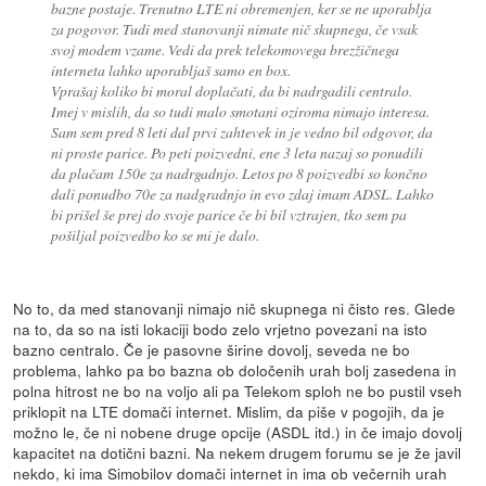
bazne postaje. Trenutno LTE ni obremenjen, ker se ne uporablja
za pogovor. Tudi med stanovanji nimate nič skupnega, če vsak
svoj modem vzame. Vedi da prek telekomovega brezžičnega
interneta lahko uporabljaš samo en box.
Vprašaj koliko bi moral doplačati, da bi nadrgadili centralo.
Imej v mislih, da so tudi malo smotani oziroma nimajo interesa.
Sam sem pred 8 leti dal prvi zahtevek in je vedno bil odgovor, da
ni proste parice. Po peti poizvedni, ene 3 leta nazaj so ponudili
da plačam 150e za nadrgadnjo. Letos po 8 poizvedbi so končno
dali ponudbo 70e za nadgradnjo in evo zdaj imam ADSL. Lahko
bi prišel še prej do svoje parice če bi bil vztrajen, tko sem pa
pošiljal poizvedbo ko se mi je dalo.
No to, da med stanovanji nimajo nič skupnega ni čisto res. Glede
na to, da so na isti lokaciji bodo zelo vrjetno povezani na isto
bazno centralo. Če je pasovne širine dovolj, seveda ne bo
problema, lahko pa bo bazna ob določenih urah bolj zasedena in
polna hitrost ne bo na voljo ali pa Telekom sploh ne bo pustil vseh
priklopit na LTE domači internet. Mislim, da piše v pogojih, da je
možno le, če ni nobene druge opcije (ASDL itd.) in če imajo dovolj
kapacitet na dotični bazni. Na nekem drugem forumu se je že javil
nekdo, ki ima Simobilov domači internet in ima ob večernih urah