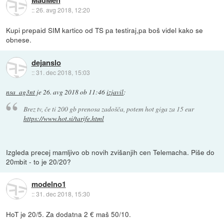
MadMen
::
26. avg 2018, 12:20
Kupi prepaid SIM kartico od TS pa testiraj,pa boš videl kako se
obnese.
dejanslo
::
31. dec 2018, 15:03
nsa_ag3nt
je
26. avg 2018 ob 11:46
izjavil
:
Brez tv, če ti 200 gb prenosa zadošča, potem hot giga za 15 eur
https://www.hot.si/tarife.html
Izgleda precej mamljivo ob novih zvišanjih cen Telemacha. Piše do
20mbit - to je 20/20?
modelno1
::
31. dec 2018, 15:30
HoT je 20/5. Za dodatna 2 € maš 50/10.