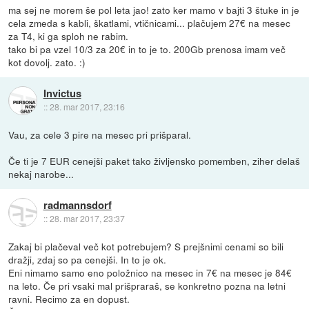
ma sej ne morem še pol leta jao! zato ker mamo v bajti 3 štuke in je
cela zmeda s kabli, škatlami, vtičnicami... plačujem 27€ na mesec
za T4, ki ga sploh ne rabim.
tako bi pa vzel 10/3 za 20€ in to je to. 200Gb prenosa imam več
kot dovolj. zato. :)
Invictus
::
28. mar 2017, 23:16
Vau, za cele 3 pire na mesec pri prišparal.
Če ti je 7 EUR cenejši paket tako življensko pomemben, ziher delaš
nekaj narobe...
radmannsdorf
::
28. mar 2017, 23:37
Zakaj bi plačeval več kot potrebujem? S prejšnimi cenami so bili
dražji, zdaj so pa cenejši. In to je ok.
Eni nimamo samo eno položnico na mesec in 7€ na mesec je 84€
na leto. Če pri vsaki mal prišpraraš, se konkretno pozna na letni
ravni. Recimo za en dopust.