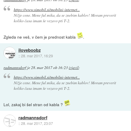
https://www.simobil.si/mobilni-internet...
Nižje cene. Mene ful mika, da se znebim kablov! Moram preverit
koliko časa imam še vezavo pti T-2.
Zgleda ne veš, v čem je prednost kabla
.
iloveboobz
::
28. mar 2017, 16:29
radmannsdorf
je
28. mar 2017 ob 16:23
izjavil
:
https://www.simobil.si/mobilni-internet...
Nižje cene. Mene ful mika, da se znebim kablov! Moram preverit
koliko časa imam še vezavo pti T-2.
Lol, zakaj bi šel stran od kabla ?
radmannsdorf
::
28. mar 2017, 23:07