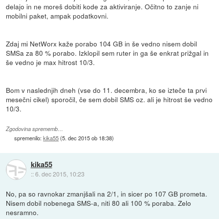
delajo in ne moreš dobiti kode za aktiviranje. Očitno to zanje ni
mobilni paket, ampak podatkovni.
Zdaj mi NetWorx kaže porabo 104 GB in še vedno nisem dobil
SMSa za 80 % porabo. Izklopil sem ruter in ga še enkrat prižgal in
še vedno je max hitrost 10/3.
Bom v naslednjih dneh (vse do 11. decembra, ko se izteče ta prvi
mesečni cikel) sporočil, če sem dobil SMS oz. ali je hitrost še vedno
10/3.
Zgodovina sprememb…
spremenilo:
kika55
(
5. dec 2015 ob 18:38
)
kika55
::
6. dec 2015, 10:23
No, pa so ravnokar zmanjšali na 2/1, in sicer po 107 GB prometa.
Nisem dobil nobenega SMS-a, niti 80 ali 100 % poraba. Zelo
nesramno.