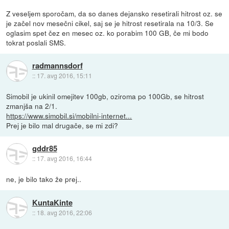
Z veseljem sporočam, da so danes dejansko resetirali hitrost oz. se
je začel nov mesečni cikel, saj se je hitrost resetirala na 10/3. Se
oglasim spet čez en mesec oz. ko porabim 100 GB, če mi bodo
tokrat poslali SMS.
radmannsdorf
::
17. avg 2016, 15:11
Simobil je ukinil omejitev 100gb, oziroma po 100Gb, se hitrost
zmanjša na 2/1.
https://www.simobil.si/mobilni-internet...
Prej je bilo mal drugače, se mi zdi?
gddr85
::
17. avg 2016, 16:44
ne, je bilo tako že prej..
KuntaKinte
::
18. avg 2016, 22:06