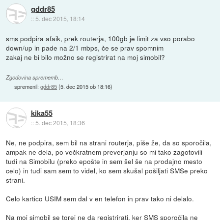
gddr85
::
5. dec 2015, 18:14
sms podpira afaik, prek routerja, 100gb je limit za vso porabo
down/up in pade na 2/1 mbps, če se prav spomnim
zakaj ne bi bilo možno se registrirat na moj simobil?
Zgodovina sprememb…
spremenil:
gddr85
(
5. dec 2015 ob 18:16
)
kika55
::
5. dec 2015, 18:36
Ne, ne podpira, sem bil na strani routerja, piše že, da so sporočila,
ampak ne dela, po večkratnem preverjanju so mi tako zagotovili
tudi na Simobilu (preko epošte in sem šel še na prodajno mesto
celo) in tudi sam sem to videl, ko sem skušal pošiljati SMSe preko
strani.
Celo kartico USIM sem dal v en telefon in prav tako ni delalo.
Na moj simobil se torej ne da registrirati, ker SMS sporočila ne