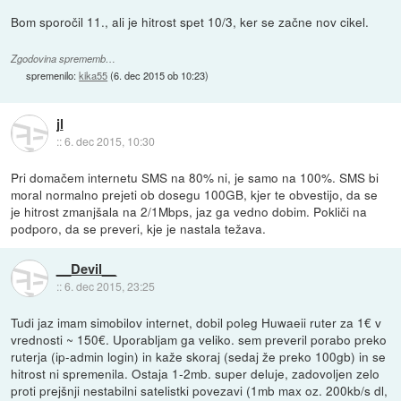
Bom sporočil 11., ali je hitrost spet 10/3, ker se začne nov cikel.
Zgodovina sprememb…
spremenilo:
kika55
(
6. dec 2015 ob 10:23
)
jl
::
6. dec 2015, 10:30
Pri domačem internetu SMS na 80% ni, je samo na 100%. SMS bi
moral normalno prejeti ob dosegu 100GB, kjer te obvestijo, da se
je hitrost zmanjšala na 2/1Mbps, jaz ga vedno dobim. Pokliči na
podporo, da se preveri, kje je nastala težava.
__Devil__
::
6. dec 2015, 23:25
Tudi jaz imam simobilov internet, dobil poleg Huwaeii ruter za 1€ v
vrednosti ~ 150€. Uporabljam ga veliko. sem preveril porabo preko
ruterja (ip-admin login) in kaže skoraj (sedaj že preko 100gb) in se
hitrost ni spremenila. Ostaja 1-2mb. super deluje, zadovoljen zelo
proti prejšnji nestabilni satelistki povezavi (1mb max oz. 200kb/s dl,