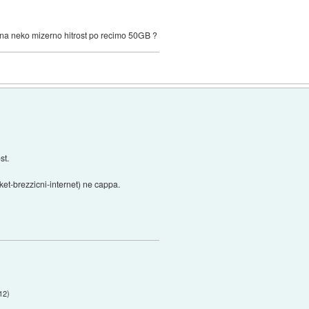
 na neko mizerno hitrost po recimo 50GB ?
st.
ket-brezzicni-internet) ne cappa.
:12
)