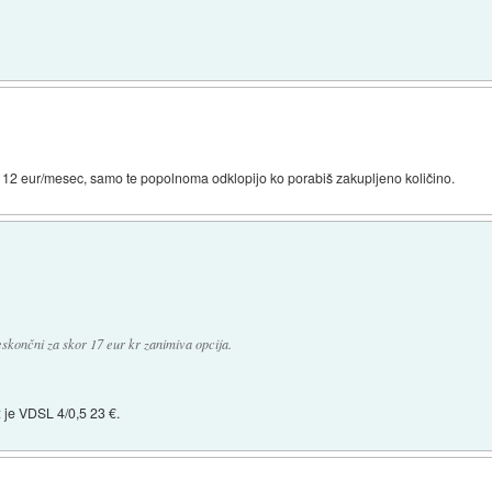
)
 12 eur/mesec, samo te popolnoma odklopijo ko porabiš zakupljeno količino.
neskončni za skor 17 eur kr zanimiva opcija.
2 je VDSL 4/0,5 23 €.