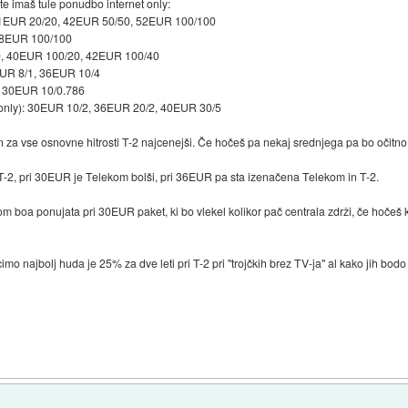
e imaš tule ponudbo internet only:
31EUR 20/20, 42EUR 50/50, 52EUR 100/100
 58EUR 100/100
0, 40EUR 100/20, 42EUR 100/40
EUR 8/1, 36EUR 10/4
, 30EUR 10/0.786
only): 30EUR 10/2, 36EUR 20/2, 40EUR 30/5
in za vse osnovne hitrosti T-2 najcenejši. Če hočeš pa nekaj srednjega pa bo očitno
-2, pri 30EUR je Telekom bolši, pri 36EUR pa sta izenačena Telekom in T-2.
m boa ponujata pri 30EUR paket, ki bo vlekel kolikor pač centrala zdrži, če hoče
mo najbolj huda je 25% za dve leti pri T-2 pri "trojčkih brez TV-ja" al kako jih bodo 