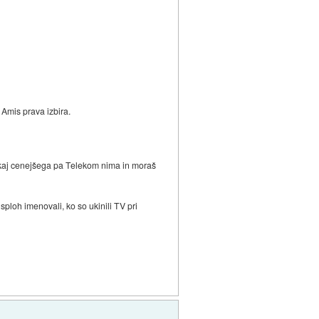
 Amis prava izbira.
š kaj cenejšega pa Telekom nima in moraš
sploh imenovali, ko so ukinili TV pri