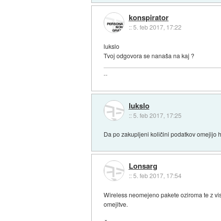
konspirator
::
5. feb 2017, 17:22
lukslo
Tvoj odgovora se nanaša na kaj ?
--
lukslo
::
5. feb 2017, 17:25
Da po zakupljeni količini podatkov omejijo 
Lonsarg
::
5. feb 2017, 17:54
Wireless neomejeno pakete oziroma te z viso
omejitve.