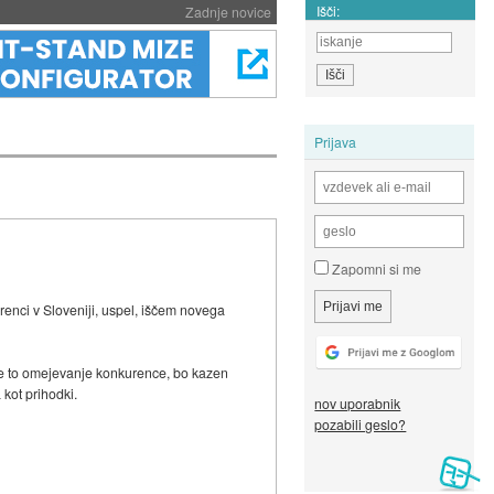
Išči:
Zadnje novice
Prijava
Zapomni si me
renci v Sloveniji, uspel, iščem novega
a je to omejevanje konkurence, bo kazen
 kot prihodki.
nov uporabnik
pozabili geslo?