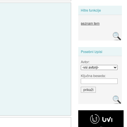
Hitre funkcije
seznam tem
Posebni izpisi
Avtor:
Ključna beseda: