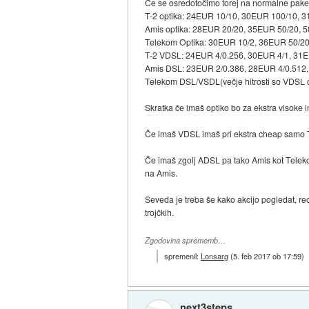
Če se osredotočimo torej na normalne paket
T-2 optika: 24EUR 10/10, 30EUR 100/10, 
Amis optika: 28EUR 20/20, 35EUR 50/20,
Telekom Optika: 30EUR 10/2, 36EUR 50/2
T-2 VDSL: 24EUR 4/0.256, 30EUR 4/1, 31
Amis DSL: 23EUR 2/0.386, 28EUR 4/0.512
Telekom DSL/VSDL(večje hitrosti so VDSL 
Skratka če imaš optiko bo za ekstra visoke 
Če imaš VDSL imaš pri ekstra cheap samo T
Če imaš zgolj ADSL pa tako Amis kot Teleko
na Amis.
Seveda je treba še kako akcijo pogledat, reci
trojčkih.
Zgodovina sprememb…
spremenil:
Lonsarg
(
5. feb 2017 ob 17:59
)
next3steps