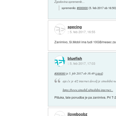
Zgodovina sprememb…
spremenilo:
#000000
(
5. feb 2017 ob 16:50
specing
::
5. feb 2017, 16:55
Zanimivo, Si.Mobil ima tudi 10GB/mesec za
bluefish
::
5. feb 2017, 17:03
#000000
je
5. feb 2017 ob 16:49
izjavil
:
aja če je 4/2 internet dovolj je simobilni 
https://www.simobil.si/mobilni-internet...
Pišuka, tale ponudba je pa zanimiva. Pri T-
iloveboobz