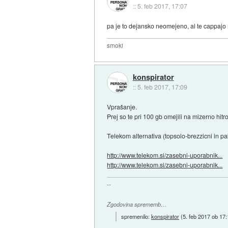
::
5. feb 2017, 17:07
pa je to dejansko neomejeno, al te cappajo
smoki
konspirator
::
5. feb 2017, 17:09
Vprašanje.
Prej so te pri 100 gb omejili na mizerno hitro
Telekom alternativa (topsolo-brezzicni in pa
http://www.telekom.si/zasebni-uporabnik...
http://www.telekom.si/zasebni-uporabnik...
--
Zgodovina sprememb…
spremenilo:
konspirator
(
5. feb 2017 ob 17