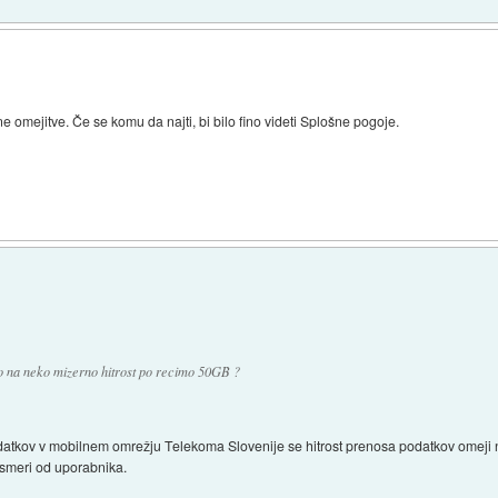
 omejitve. Če se komu da najti, bi bilo fino videti Splošne pogoje.
jo na neko mizerno hitrost po recimo 50GB ?
odatkov v mobilnem omrežju Telekoma Slovenije se hitrost prenosa podatkov omeji
 smeri od uporabnika.