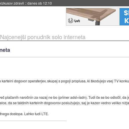
naslednji dve leti
::
danes ob 11:37
Najcenejši ponudnik solo interneta
neta
kartelni dogovor operaterjev, skupaj s pogoji proplusa, ki škodujejo vsej TV konku
reveč plačanih naročnin za nazaj ne bo (primer adsl+isdn). Tudi če se bo odločil, d
lce, da se takšnih kartelnih dogovorov poslužujejo, saj je kazen vedno veliko nižja
tnega dostopa. Lahko tudi LTE.