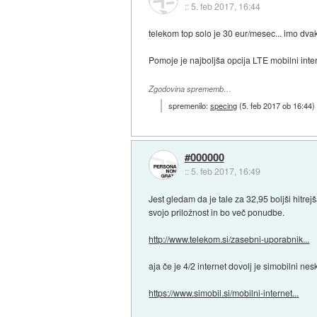
::
5. feb 2017, 16:44
telekom top solo je 30 eur/mesec... imo dvakr
Pomoje je najboljša opcija LTE mobilni inte
Zgodovina sprememb…
spremenilo:
specing
(
5. feb 2017 ob 16:44
)
#000000
::
5. feb 2017, 16:49
Jest gledam da je tale za 32,95 boljši hitr
svojo priložnost in bo več ponudbe.
http://www.telekom.si/zasebni-uporabnik...
aja če je 4/2 internet dovolj je simobilni ne
https://www.simobil.si/mobilni-internet...