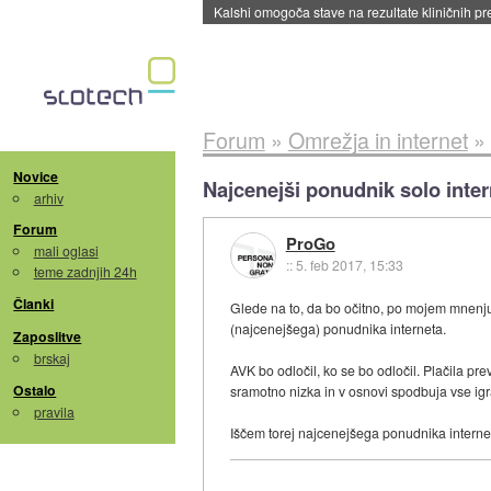
Sandisk že prodal več kot polovico SSD-jev za 
Forum
»
Omrežja in internet
»
Novice
Najcenejši ponudnik solo inter
arhiv
Forum
ProGo
mali oglasi
::
5. feb 2017, 15:33
teme zadnjih 24h
Članki
Glede na to, da bo očitno, po mojem mnenju 
(najcenejšega) ponudnika interneta.
Zaposlitve
brskaj
AVK bo odločil, ko se bo odločil. Plačila p
Ostalo
sramotno nizka in v osnovi spodbuja vse igra
pravila
Iščem torej najcenejšega ponudnika interne