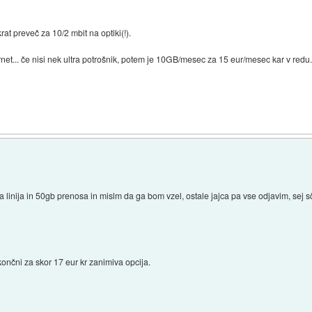
at preveč za 10/2 mbit na optiki(!).
rnet... če nisi nek ultra potrošnik, potem je 10GB/mesec za 15 eur/mesec kar v redu
ejša linija in 50gb prenosa in mislm da ga bom vzel, ostale jajca pa vse odjavim, s
skončni za skor 17 eur kr zanimiva opcija.