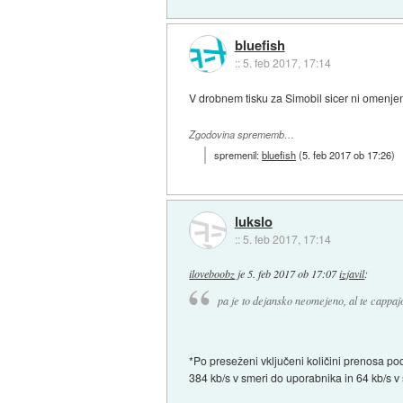
bluefish
::
5. feb 2017, 17:14
V drobnem tisku za Simobil sicer ni omenjene
Zgodovina sprememb…
spremenil:
bluefish
(
5. feb 2017 ob 17:26
)
lukslo
::
5. feb 2017, 17:14
iloveboobz
je
5. feb 2017 ob 17:07
izjavil
:
pa je to dejansko neomejeno, al te cappa
*Po preseženi vključeni količini prenosa p
384 kb/s v smeri do uporabnika in 64 kb/s v