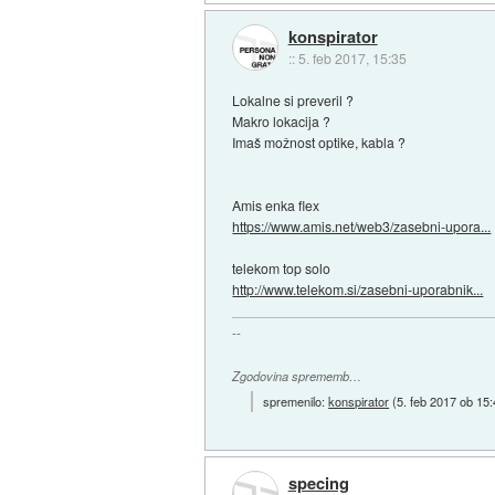
konspirator
::
5. feb 2017, 15:35
Lokalne si preveril ?
Makro lokacija ?
Imaš možnost optike, kabla ?
Amis enka flex
https://www.amis.net/web3/zasebni-upora...
telekom top solo
http://www.telekom.si/zasebni-uporabnik...
--
Zgodovina sprememb…
spremenilo:
konspirator
(
5. feb 2017 ob 15
specing