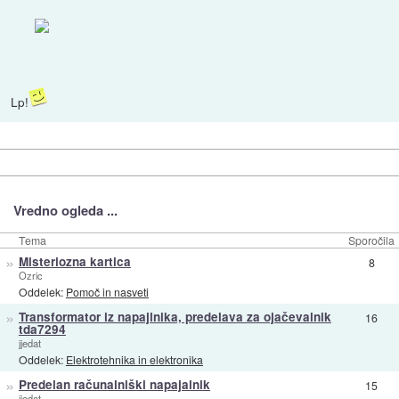
Lp!
Vredno ogleda ...
Tema
Sporočila
»
Misteriozna kartica
8
Ozric
Oddelek:
Pomoč in nasveti
»
Transformator iz napajlnika, predelava za ojačevalnik
16
tda7294
jjedat
Oddelek:
Elektrotehnika in elektronika
»
Predelan računalniški napajalnik
15
jjedat