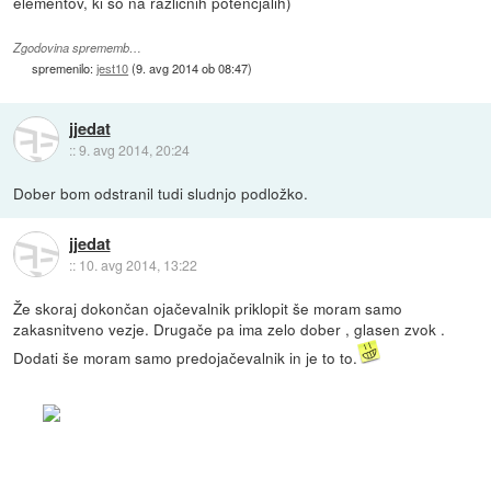
elementov, ki so na različnih potencjalih)
Zgodovina sprememb…
spremenilo:
jest10
(
9. avg 2014 ob 08:47
)
jjedat
::
9. avg 2014, 20:24
Dober bom odstranil tudi sludnjo podložko.
jjedat
::
10. avg 2014, 13:22
Že skoraj dokončan ojačevalnik priklopit še moram samo
zakasnitveno vezje. Drugače pa ima zelo dober , glasen zvok .
Dodati še moram samo predojačevalnik in je to to.