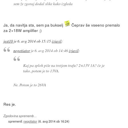
sem že zgoraj dodal slike kako izgleda
Ja, da navitja sta, sem pa bukselj
Čeprav še vseeno premalo
za 2×18W amplifier ;)
jest10
je
6. avg 2014 ob 15:15
izjavil
:
negotiator
je
6. avg 2014 ob 14:46
izjavil
:
Kaj pa sploh piše na tretjem trafu? 2×13V 1A? če je
tako, potem je to 13VA.
Ne. Potem je to 26VA
Res je.
Zgodovina sprememb…
spremenil:
negotiator
(
6. avg 2014 ob 16:24
)