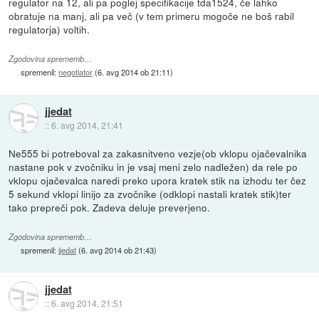
regulator na 12, ali pa poglej specifikacije tda1524, če lahko
obratuje na manj, ali pa več (v tem primeru mogoče ne boš rabil
regulatorja) voltih.
Zgodovina sprememb…
spremenil:
negotiator
(
6. avg 2014 ob 21:11
)
jjedat
::
6. avg 2014, 21:41
Ne555 bi potreboval za zakasnitveno vezje(ob vklopu ojačevalnika
nastane pok v zvočniku in je vsaj meni zelo nadležen) da rele po
vklopu ojačevalca naredi preko upora kratek stik na izhodu ter čez
5 sekund vklopi linijo za zvočnike (odklopi nastali kratek stik)ter
tako prepreči pok. Zadeva deluje preverjeno.
Zgodovina sprememb…
spremenil:
jjedat
(
6. avg 2014 ob 21:43
)
jjedat
::
6. avg 2014, 21:51