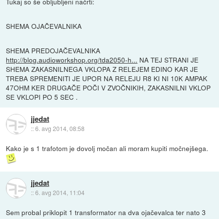
Tukaj so še obljubljeni načrti:
SHEMA OJAČEVALNIKA
SHEMA PREDOJAČEVALNIKA
http://blog.audioworkshop.org/tda2050-h...
NA TEJ STRANI JE
SHEMA ZAKASNILNEGA VKLOPA Z RELEJEM EDINO KAR JE
TREBA SPREMENITI JE UPOR NA RELEJU R8 KI NI 10K AMPAK
47OHM KER DRUGAČE POČI V ZVOČNIKIH, ZAKASNILNI VKLOP
SE VKLOPI PO 5 SEC .
jjedat
::
6. avg 2014, 08:58
Kako je s 1 trafotom je dovolj močan ali moram kupiti močnejšega.
jjedat
::
6. avg 2014, 11:04
Sem probal priklopit 1 transformator na dva ojačevalca ter nato 3