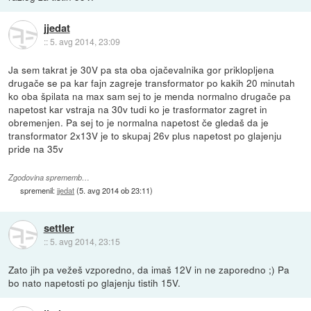
jjedat
::
5. avg 2014, 23:09
Ja sem takrat je 30V pa sta oba ojačevalnika gor priklopljena
drugače se pa kar fajn zagreje transformator po kakih 20 minutah
ko oba špilata na max sam sej to je menda normalno drugače pa
napetost kar vstraja na 30v tudi ko je trasformator zagret in
obremenjen. Pa sej to je normalna napetost če gledaš da je
transformator 2x13V je to skupaj 26v plus napetost po glajenju
pride na 35v
Zgodovina sprememb…
spremenil:
jjedat
(
5. avg 2014 ob 23:11
)
settler
::
5. avg 2014, 23:15
Zato jih pa vežeš vzporedno, da imaš 12V in ne zaporedno ;) Pa
bo nato napetosti po glajenju tistih 15V.