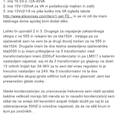
1. ima 16.5V-2.72A-45VA
2. ima 15V-120mA za VA ni podatkov(je majhen in zalit)
3. ima 13Vx2/1A ne piše koliko ima VA izgleda takole
http://www.aliexpress.com/item/1-set-TD...
in se mi zdi da imam
takšnega doma spodaj bom dodal sliko.
Lahko bi uporabil 2 in 3. Drugega za napajanje zakasnilnega
vklopa z ne 555 in relejem ter za tda1524 , tretjega pa za
ojačevalnik sam ne vem če je drugi dovolj močen za ne 555 in
tda1524. Drugače imam že dva testna sestavljena ojačevalnika
tda2030 in ju imam priklopljena na 3 transformator med
transformatorjem imam 2200uF kondenzator in pa LM317 s katerim
nastavljam napetost, saj mi da 3 transformator po glajenju na dveh
13 voltnih linijah kar 34-36V za to sem dal vmes regulator ki je
trenutno nastavljen na 24V. Na 3 transformator mi ta dva
ojačevalnika skupaj igrata odlično tudi pri max glasnosti ,sem kar
presenečen glede zvoka .
Glede kondenzatorjev za uravnavanje frekvence sem mislil vprašat
kakšne velikosti morajo biti menda so to navadni kondenzatorji sem
slišal da ne smejo biti keramični ampak folijski služili pa naj bi za
odstranjevanje 50HZ iz omrežne napetosti, da se ne sliši brum in
šum po zvočnikih .