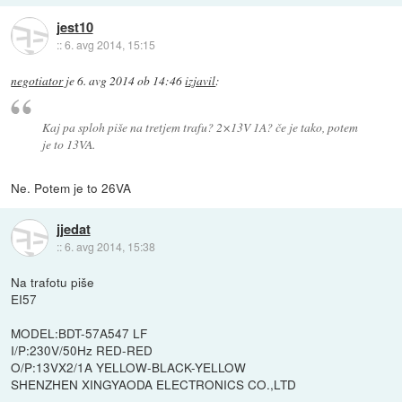
jest10
::
6. avg 2014, 15:15
negotiator
je
6. avg 2014 ob 14:46
izjavil
:
Kaj pa sploh piše na tretjem trafu? 2×13V 1A? če je tako, potem
je to 13VA.
Ne. Potem je to 26VA
jjedat
::
6. avg 2014, 15:38
Na trafotu piše
EI57
MODEL:BDT-57A547 LF
I/P:230V/50Hz RED-RED
O/P:13VX2/1A YELLOW-BLACK-YELLOW
SHENZHEN XINGYAODA ELECTRONICS CO.,LTD