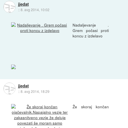
jjedat
::
8. avg 2014, 10:02
Nadaljevanje .
Grem počasi proti
koncu z izdelavo
jjedat
::
8. avg 2014, 18:29
Že skoraj končan