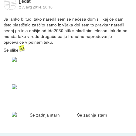
jjedat
::
7. avg 2014, 20:16
Ja lahko bi tudi tako naredil sem se nečesa domislil kaj če dam
tisto plastičnio zaščito samo iz vijaka dol sem to pravkar naredil
sedaj pa ima ohišje od tda2030 stik s hladilnim telesom tak da bo
menda tako v redu drugače pa je trenutno napredovanje
ojačevalce v polnem teku.
Še slike
Še zadnja starn