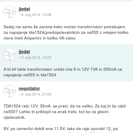
jjedat
::
6. avg 2014, 19:08
Sedaj me samo še zanima kako močan transformator potrebujem
za napajanje tda1524(predojačevalnik)in za ne555 z relejem koliko
mora imeti Amperiov in koliko VA-vatov
jjedat
::
6. avg 2014, 19:23
A bi bil takle transformator uredo ima 9 in 12V 1VA in 200mA za
napajanje ne555 in tda1524
negotiator
::
6. avg 2014, 21:09
TDA1524 rabi 12V, 35mA, se pravi, da ne veliko. Za kaj bi že rabil
ne555? Lahko bi priklopil na enak trafo, kot bo za glavni
ojačevalnik.
9V, po usmeritvi dobiš ene 11.5V, tako da raje uporabi 12, pa