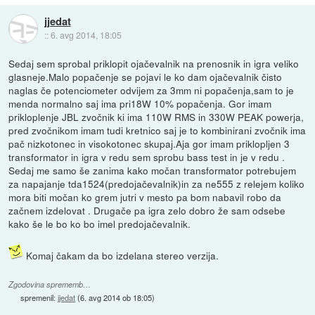
jjedat
::
6. avg 2014, 18:05
Sedaj sem sprobal priklopit ojačevalnik na prenosnik in igra veliko
glasneje.Malo popačenje se pojavi le ko dam ojačevalnik čisto
naglas če potenciometer odvijem za 3mm ni popačenja,sam to je
menda normalno saj ima pri18W 10% popačenja. Gor imam
prikloplenje JBL zvočnik ki ima 110W RMS in 330W PEAK powerja,
pred zvočnikom imam tudi kretnico saj je to kombinirani zvočnik ima
pač nizkotonec in visokotonec skupaj.Aja gor imam priklopljen 3
transformator in igra v redu sem sprobu bass test in je v redu .
Sedaj me samo še zanima kako močan transformator potrebujem
za napajanje tda1524(predojačevalnik)in za ne555 z relejem koliko
mora biti močan ko grem jutri v mesto pa bom nabavil robo da
začnem izdelovat . Drugače pa igra zelo dobro že sam odsebe
kako še le bo ko bo imel predojačevalnik.
Komaj čakam da bo izdelana stereo verzija.
Zgodovina sprememb…
spremenil:
jjedat
(
6. avg 2014 ob 18:05
)