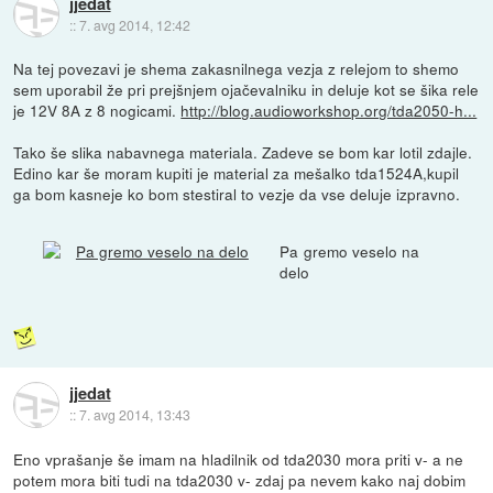
jjedat
::
7. avg 2014, 12:42
Na tej povezavi je shema zakasnilnega vezja z relejom to shemo
sem uporabil že pri prejšnjem ojačevalniku in deluje kot se šika rele
je 12V 8A z 8 nogicami.
http://blog.audioworkshop.org/tda2050-h...
Tako še slika nabavnega materiala. Zadeve se bom kar lotil zdajle.
Edino kar še moram kupiti je material za mešalko tda1524A,kupil
ga bom kasneje ko bom stestiral to vezje da vse deluje izpravno.
Pa gremo veselo na
delo
jjedat
::
7. avg 2014, 13:43
Eno vprašanje še imam na hladilnik od tda2030 mora priti v- a ne
potem mora biti tudi na tda2030 v- zdaj pa nevem kako naj dobim