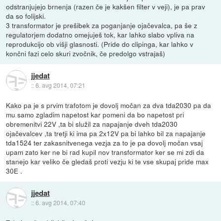
odstranjujejo brnenja (razen če je kakšen filter v veji), je pa prav
da so folijski.
3 transformator je prešibek za poganjanje ojačevalca, pa še z
regulatorjem dodatno omejuješ tok, kar lahko slabo vpliva na
reprodukcijo ob višji glasnosti. (Pride do clipinga, kar lahko v
končni fazi celo skuri zvočnik, če predolgo vstrajaš)
jjedat
::
6. avg 2014, 07:21
Kako pa je s prvim trafotom je dovolj močan za dva tda2030 pa da
mu samo zgladim napetost kar pomeni da bo napetost pri
obremenitvi 22V ,ta bi služil za napajanje dveh tda2030
ojačevalcev ,ta tretji ki ima pa 2x12V pa bi lahko bil za napajanje
tda1524 ter zakasnitvenega vezja za to je pa dovolj močan vsaj
upam zato ker ne bi rad kupil nov transformator ker se mi zdi da
stanejo kar veliko če gledaš proti vezju ki te vse skupaj pride max
30E .
jjedat
::
6. avg 2014, 07:40