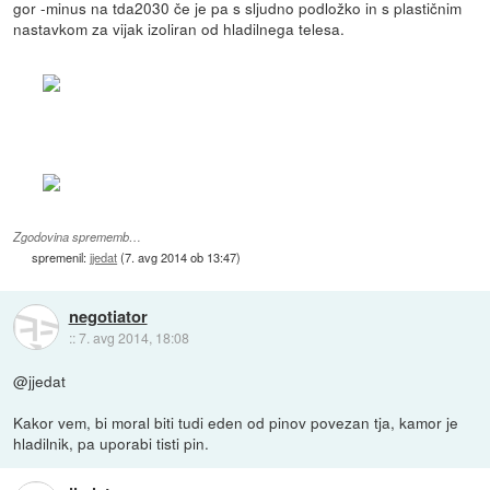
gor -minus na tda2030 če je pa s sljudno podložko in s plastičnim
nastavkom za vijak izoliran od hladilnega telesa.
Zgodovina sprememb…
spremenil:
jjedat
(
7. avg 2014 ob 13:47
)
negotiator
::
7. avg 2014, 18:08
@jjedat
Kakor vem, bi moral biti tudi eden od pinov povezan tja, kamor je
hladilnik, pa uporabi tisti pin.