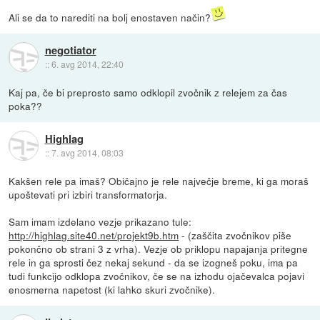
Ali se da to narediti na bolj enostaven način?
negotiator
::
6. avg 2014, 22:40
Kaj pa, če bi preprosto samo odklopil zvočnik z relejem za čas
poka??
Highlag
::
7. avg 2014, 08:03
Kakšen rele pa imaš? Običajno je rele največje breme, ki ga moraš
upoštevati pri izbiri transformatorja.
Sam imam izdelano vezje prikazano tule:
http://highlag.site40.net/projekt9b.htm
- (zaščita zvočnikov piše
pokončno ob strani 3 z vrha). Vezje ob priklopu napajanja pritegne
rele in ga sprosti čez nekaj sekund - da se izogneš poku, ima pa
tudi funkcijo odklopa zvočnikov, če se na izhodu ojačevalca pojavi
enosmerna napetost (ki lahko skuri zvočnike).