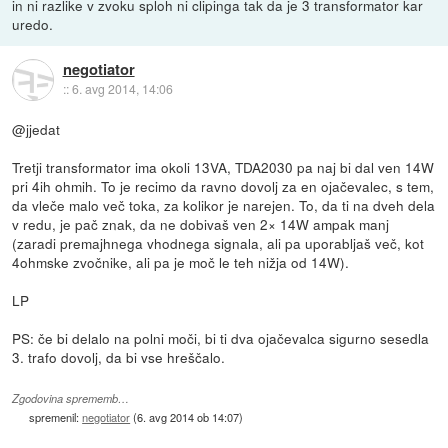
in ni razlike v zvoku sploh ni clipinga tak da je 3 transformator kar
uredo.
negotiator
::
6. avg 2014, 14:06
@jjedat
Tretji transformator ima okoli 13VA, TDA2030 pa naj bi dal ven 14W
pri 4ih ohmih. To je recimo da ravno dovolj za en ojačevalec, s tem,
da vleče malo več toka, za kolikor je narejen. To, da ti na dveh dela
v redu, je pač znak, da ne dobivaš ven 2× 14W ampak manj
(zaradi premajhnega vhodnega signala, ali pa uporabljaš več, kot
4ohmske zvočnike, ali pa je moč le teh nižja od 14W).
LP
PS: če bi delalo na polni moči, bi ti dva ojačevalca sigurno sesedla
3. trafo dovolj, da bi vse hreščalo.
Zgodovina sprememb…
spremenil:
negotiator
(
6. avg 2014 ob 14:07
)