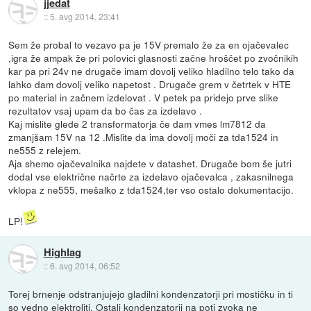
jjedat
::
5. avg 2014, 23:41
Sem že probal to vezavo pa je 15V premalo že za en ojačevalec
,igra že ampak že pri polovici glasnosti začne hroščet po zvočnikih
kar pa pri 24v ne drugače imam dovolj veliko hladilno telo tako da
lahko dam dovolj veliko napetost . Drugače grem v četrtek v HTE
po material in začnem izdelovat . V petek pa pridejo prve slike
rezultatov vsaj upam da bo čas za izdelavo .
Kaj mislite glede 2 transformatorja če dam vmes lm7812 da
zmanjšam 15V na 12 .Mislite da ima dovolj moči za tda1524 in
ne555 z relejem.
Aja shemo ojačevalnika najdete v datashet. Drugače bom še jutri
dodal vse električne načrte za izdelavo ojačevalca , zakasnilnega
vklopa z ne555, mešalko z tda1524,ter vso ostalo dokumentacijo.
LP!
Highlag
::
6. avg 2014, 06:52
Torej brnenje odstranjujejo gladilni kondenzatorji pri mostičku in ti
so vedno elektroliti. Ostali kondenzatorji na poti zvoka ne