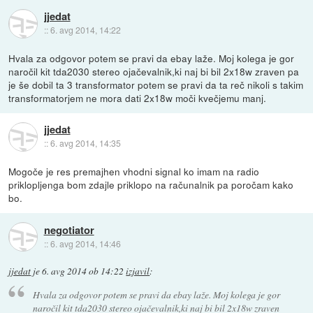
jjedat
::
6. avg 2014, 14:22
Hvala za odgovor potem se pravi da ebay laže. Moj kolega je gor
naročil kit tda2030 stereo ojačevalnik,ki naj bi bil 2x18w zraven pa
je še dobil ta 3 transformator potem se pravi da ta reč nikoli s takim
transformatorjem ne mora dati 2x18w moči kvečjemu manj.
jjedat
::
6. avg 2014, 14:35
Mogoče je res premajhen vhodni signal ko imam na radio
priklopljenga bom zdajle priklopo na računalnik pa poročam kako
bo.
negotiator
::
6. avg 2014, 14:46
jjedat
je
6. avg 2014 ob 14:22
izjavil
:
Hvala za odgovor potem se pravi da ebay laže. Moj kolega je gor
naročil kit tda2030 stereo ojačevalnik,ki naj bi bil 2x18w zraven