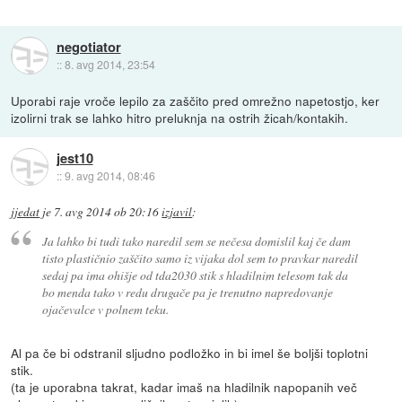
negotiator
::
8. avg 2014, 23:54
Uporabi raje vroče lepilo za zaščito pred omrežno napetostjo, ker
izolirni trak se lahko hitro preluknja na ostrih žicah/kontakih.
jest10
::
9. avg 2014, 08:46
jjedat
je
7. avg 2014 ob 20:16
izjavil
:
Ja lahko bi tudi tako naredil sem se nečesa domislil kaj če dam
tisto plastičnio zaščito samo iz vijaka dol sem to pravkar naredil
sedaj pa ima ohišje od tda2030 stik s hladilnim telesom tak da
bo menda tako v redu drugače pa je trenutno napredovanje
ojačevalce v polnem teku.
Al pa če bi odstranil sljudno podložko in bi imel še boljši toplotni
stik.
(ta je uporabna takrat, kadar imaš na hladilnik napopanih več