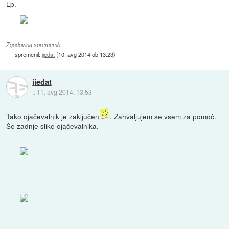
Lp.
Zgodovina sprememb…
spremenil:
jjedat
(
10. avg 2014 ob 13:23
)
jjedat
::
11. avg 2014, 13:53
Tako ojačevalnik je zaključen
. Zahvaljujem se vsem za pomoč.
Še zadnje slike ojačevalnika.