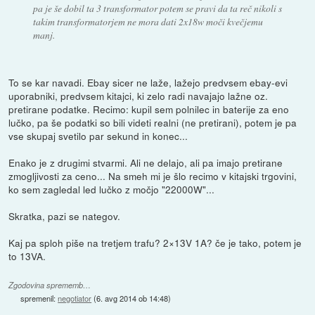
pa je še dobil ta 3 transformator potem se pravi da ta reč nikoli s
takim transformatorjem ne mora dati 2x18w moči kvečjemu
manj.
To se kar navadi. Ebay sicer ne laže, lažejo predvsem ebay-evi
uporabniki, predvsem kitajci, ki zelo radi navajajo lažne oz.
pretirane podatke. Recimo: kupil sem polnilec in baterije za eno
lučko, pa še podatki so bili videti realni (ne pretirani), potem je pa
vse skupaj svetilo par sekund in konec...
Enako je z drugimi stvarmi. Ali ne delajo, ali pa imajo pretirane
zmogljivosti za ceno... Na smeh mi je šlo recimo v kitajski trgovini,
ko sem zagledal led lučko z močjo "22000W"...
Skratka, pazi se nategov.
Kaj pa sploh piše na tretjem trafu? 2×13V 1A? če je tako, potem je
to 13VA.
Zgodovina sprememb…
spremenil:
negotiator
(
6. avg 2014 ob 14:48
)