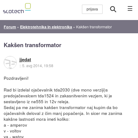
☰
Forum
»
Elektrotehnika in elektronika
»
Kakšen transformator
Kakšen transformator
jjedat
::
5. avg 2014, 19:58
Pozdravljeni!
Rad bi izdelal ojačevalnik tda2030 (dve mono verziji)s
predojačevalcem tda1524 in zakasnitvenim vezjem, ki je
sestavljeno iz ne555 in 12v releja.
Sedaj pa me zanima kakšen transformator naj kupim da bo
ojačevalnik deloval z čim manj popačenja. In sicer me zanima
kakšne lastnosti mora imeti koliko:
a - amperov
v - voltov
va - watov