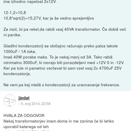
ima izhodno napetost 2x12V.
12-1,2=10,8
10,8*sqrt(2)=15,27V, kar je še vedno sprejemljivo
Za moč, bi pa rekel,da rabiš vsaj 40VA transformator. Če dobiš več
ni panike.
Gladilni kondenzatorji se običajno računajo preko palca takole
1000uF / 1A toka.
Imaš 40W porabe maks. To je nekaj manj od 3A. Tako rabiš
minimalno 3000uF, ki morajo biti porazdeljeni med +12V 0 in -12V.
Ker pa tule ni pametno varčevat bi sam vzel vsaj 2x 4700uF 25V
kondenzatorja.
Ne vem pa kaj misliš s kondenzatorji za uravnavanje frekvence.
jjedat
::
5. avg 2014, 22:58
HVALA ZA ODGOVOR
Nekaj transformatorjev imam doma in me zanima če bi lahko
uporabil katerega od teh