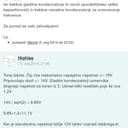
ter kakšne gladilne kondenzatorje bi moral uporabiti(kako velike
kapacitivnosti) in kakšne navadne kondenzatorje za uravnavanje
frekvence.
Za pomoč se zelo zahvaljujem!
Lp.
polepsal:
Mavrik
(
5. avg 2014 ob 20:03
)
Highlag
::
5. avg 2014, 21:49
Torej takole. Čip ima maksimalno napajalno napetost +/- 18V.
Priporočajo okoli +/- 14V. Gladilni kondenzatorji usmernika
dvignejo napetost za koren iz 2. Usmerniški mostiček poje še cca
1,2V
14V / sqrt(2) = 9.89V
9,89+1,2=11,1V
Ker je standardna napetost bližje 12V lahko vzameš takšnega,ki