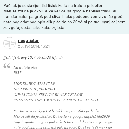
Pač tak je sestavljen tist listek ko je na trafotu prilepljen.
Men se zdi da je okoli 30VA ker če na google napišeš tda2030
transformator pa greš pod slike ti take podobne ven vrže ,če greš
nato pogledat pod opis slik piše da so 30VA al pa tudi manj sej sem
že zgoraj dodal slike kako izgleda
negotiator
::
6. avg 2014, 16:24
jjedat
je
6. avg 2014 ob 15:38
izjavil
:
Na trafotu piše
EI57
MODEL:BDT-57A547 LF
I/P:230V/50Hz RED-RED
O/P:13VX2/1A YELLOW-BLACK-YELLOW
SHENZHEN XINGYAODA ELECTRONICS CO.,LTD
Pač tak je sestavljen tist listek ko je na trafotu prilepljen.
Men se zdi da je okoli 30VA ker če na google napišeš tda2030
transformator pa greš pod slike ti take podobne ven vrže ,če greš
nato pogledat pod opis slik piše da so 30VA al pa tudi manj sej