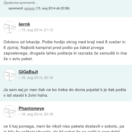
Zgodovina sprememb…
spremenil:
venson
(
15. avg 2014 ob 20:56
)
šernk
::
15. avg 2014, 21:13
Odvisno od lokacije. Pošte hodijo okrog med kraji med 8 zvečer in
6 zjutraj. Najbolš kampirat pred pošto pa čakat prvega
zaposlenega, drugače lahko poštarja ki raznaša že zamudiš in ima
že v avtu paket.
GiGaBaJt
::
16. avg 2014, 00:16
Ja sam sej pr men itak ne bo treba do doma prpelat k je itak pošta
v isti stavbi k žvim haha.
Phantomeye
::
16. avg 2014, 00:18
ce ti kaj pomaga, meni še nikoli niso paketa dostavili v soboto, pa
je bila že večkrat situacija, da bil paket že na pošti in sem dobil