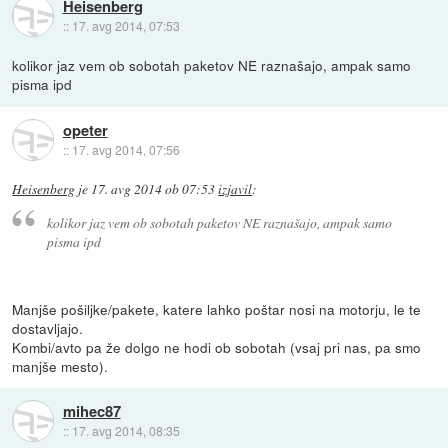
Heisenberg
::
17. avg 2014, 07:53
kolikor jaz vem ob sobotah paketov NE raznašajo, ampak samo
pisma ipd
opeter
::
17. avg 2014, 07:56
Heisenberg
je
17. avg 2014 ob 07:53
izjavil
:
kolikor jaz vem ob sobotah paketov NE raznašajo, ampak samo
pisma ipd
Manjše pošiljke/pakete, katere lahko poštar nosi na motorju, le te
dostavljajo.
Kombi/avto pa že dolgo ne hodi ob sobotah (vsaj pri nas, pa smo
manjše mesto).
mihec87
::
17. avg 2014, 08:35