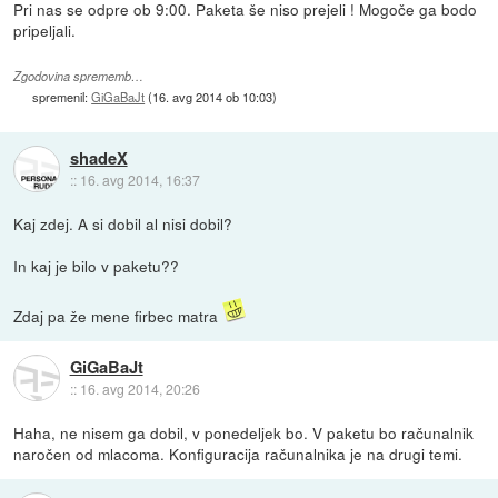
Pri nas se odpre ob 9:00. Paketa še niso prejeli ! Mogoče ga bodo
pripeljali.
Zgodovina sprememb…
spremenil:
GiGaBaJt
(
16. avg 2014 ob 10:03
)
shadeX
::
16. avg 2014, 16:37
Kaj zdej. A si dobil al nisi dobil?
In kaj je bilo v paketu??
Zdaj pa že mene firbec matra
GiGaBaJt
::
16. avg 2014, 20:26
Haha, ne nisem ga dobil, v ponedeljek bo. V paketu bo računalnik
naročen od mlacoma. Konfiguracija računalnika je na drugi temi.