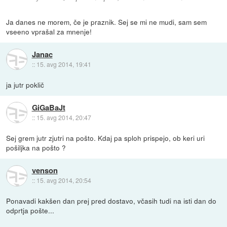
Ja danes ne morem, če je praznik. Sej se mi ne mudi, sam sem
vseeno vprašal za mnenje!
Janac
::
15. avg 2014, 19:41
ja jutr poklič
GiGaBaJt
::
15. avg 2014, 20:47
Sej grem jutr zjutri na pošto. Kdaj pa sploh prispejo, ob keri uri
pošiljka na pošto ?
venson
::
15. avg 2014, 20:54
Ponavadi kakšen dan prej pred dostavo, včasih tudi na isti dan do
odprtja pošte...