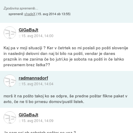
Zgodovina sprememb…
spremenil:
shadeX
(
15. avg 2014 ob 13:55
)
GiGaBaJt
::
15. avg 2014, 14:00
Kaj pa v moji situaciji ? Ker v četrtek so mi poslali po pošti slovenije
in naslednji delovni dan naj bi bilo na pošti, vendar je danes
praznik in me zanima če bo jutri,ko je sobota na pošti in če lahko
prevzamem brez listka??
radmannsdorf
::
15. avg 2014, 14:04
morš it na pošto takoj ko se odpre, še predne poštar flikne paket v
avto, če ne ti bo prnesu domov/pustil listek.
GiGaBaJt
::
15. avg 2014, 14:09
Ja sam sej ob sobotah poštar ne voz ?