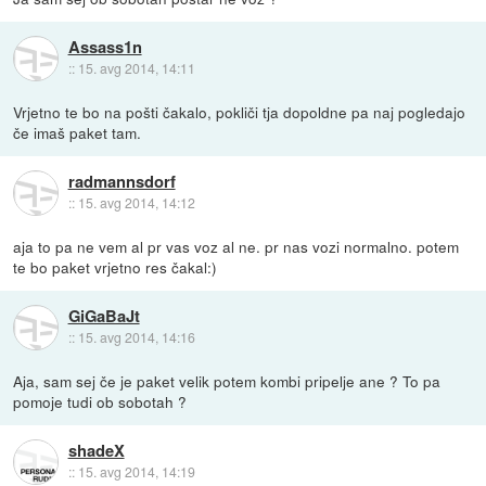
Assass1n
::
15. avg 2014, 14:11
Vrjetno te bo na pošti čakalo, pokliči tja dopoldne pa naj pogledajo
če imaš paket tam.
radmannsdorf
::
15. avg 2014, 14:12
aja to pa ne vem al pr vas voz al ne. pr nas vozi normalno. potem
te bo paket vrjetno res čakal:)
GiGaBaJt
::
15. avg 2014, 14:16
Aja, sam sej če je paket velik potem kombi pripelje ane ? To pa
pomoje tudi ob sobotah ?
shadeX
::
15. avg 2014, 14:19