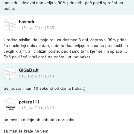
naslednji delovni dan velja v 90% primerih. pač pojdi vprašat na
pošto.
bastadu
::
15. avg 2014, 15:05
Uradno mislim, da imajo rok za dostavo 3 dni, čeprav v 99% pride
že naslednji delovni dan, sobote dostavljajo res samo po mestih in
večjih krajih, ali v bližini pošte, pač samo tam, kjer se jim splača ...
Pač pokličeč in/ali greš na pošto jutri po paket ...
GiGaBaJt
::
15. avg 2014, 15:13
Sej pošto imam 10 sekund od doma haha :)
peterp111
::
15. avg 2014, 18:19
po mestih delajo ob sobotah normalno
za manjše kraje ne vem