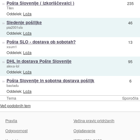
»
Pošta Slovenije ( izkoriščevalci )
235
Tilen
Oddelek:
Loža
»
Sledenje pošiljke
46
pia2001slo
Oddelek:
Loža
»
Pošta SLO - dostava ob sobotah?
13
xsum1
Oddelek:
Loža
»
DHL in dostava Pošte Slovenije
95
alexa-lol
Oddelek:
Loža
»
Pošta Slovenije in sobotna dostava pošiljk
6
bastadu
Oddelek:
Loža
Tema
Sporočila
Več podobnih tem
Pravila
Večina pravic pridržanih
Odgovornost
Oglaševanje