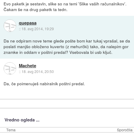
Evo paketk je sestavln, slike so na temi 'Slike vaših računalnikov'.
Čakam še na drug paketk ta tedn.
quepasa
::
18. avg 2014, 19:29
Da ne odpiram nove teme glede pošte bom kar tukaj vprašal, se da
poslati manjšo obloženo kuverto (z mehurčki) tako, da nalepim gor
znamke in oddam v poštni predal? Vsebovala bi usb ključ.
Machete
::
18. avg 2014, 20:50
Da, če poimenuješ nabiralnik poštni predal.
Vredno ogleda ...
Tema
Sporočila