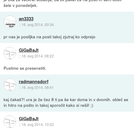
šele v ponedeljek.
an3333
::
16. avg 2014, 00:34
pr nas je posiljka na posti takoj zjutraj ko odprejo
GiGaBaJt
::
16. avg 2014, 08:22
Pustimo se presenetiti.
radmannsdorf
::
16. avg 2014, 08:41
kaj čakaš?! ura je že čez 8 ti pa še kar doma in v dvomih. obleč se
in hitro na pošto in takoj sporočit kako si rešil! ;)
GiGaBaJt
::
16. avg 2014, 10:02