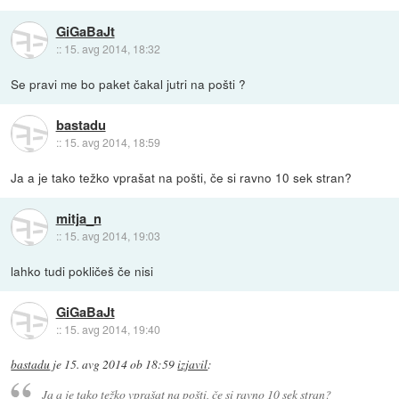
GiGaBaJt
::
15. avg 2014, 18:32
Se pravi me bo paket čakal jutri na pošti ?
bastadu
::
15. avg 2014, 18:59
Ja a je tako težko vprašat na pošti, če si ravno 10 sek stran?
mitja_n
::
15. avg 2014, 19:03
lahko tudi pokličeš če nisi
GiGaBaJt
::
15. avg 2014, 19:40
bastadu
je
15. avg 2014 ob 18:59
izjavil
:
Ja a je tako težko vprašat na pošti, če si ravno 10 sek stran?