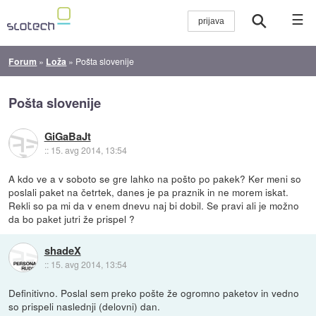
☰
Forum
»
Loža
»
Pošta slovenije
Pošta slovenije
GiGaBaJt
::
15. avg 2014, 13:54
A kdo ve a v soboto se gre lahko na pošto po pakek? Ker meni so
poslali paket na četrtek, danes je pa praznik in ne morem iskat.
Rekli so pa mi da v enem dnevu naj bi dobil. Se pravi ali je možno
da bo paket jutri že prispel ?
shadeX
::
15. avg 2014, 13:54
Definitivno. Poslal sem preko pošte že ogromno paketov in vedno
so prispeli naslednji (delovni) dan.