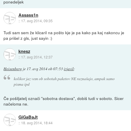
ponedeljek
Assass1n
::
17. avg 2014, 09:35
Tudi sam sem že klicaril na pošto kje je pa kako pa kaj nakoncu je
pa prišel z gls, just sayin :)
knesz
::
17. avg 2014, 12:37
Heisenberg
je
17. avg 2014 ob 07:53
izjavil
:
kolikor jaz vem ob sobotah paketov NE raznašajo, ampak samo
pisma ipd
Če pošiljatelj označi "sobotna dostava", dobiš tudi v soboto. Sicer
načeloma ne.
GiGaBaJt
::
18. avg 2014, 18:44