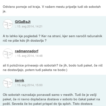
Odvisno pomoje od kraja. V našem mestu pripelje tudi ob sobotah
ja.
GiGaBaJt
::
15. avg 2014, 14:21
A to lahko kje pogledaš ? Ker na strani, kjer sem naročil računalnik
nič ne piše kdo jih dostavlja ?
radmannsdorf
::
15. avg 2014, 14:48
ali ti položnice prinesejo ob sobotah? če jih, bodo tudi paket, če nič
ne dostavljajo, potem tudi paketa ne bodo:)
šernk
::
15. avg 2014, 15:00
Ob sobotah raznašajo ponavadi samo v mestih. Tudi če je večji
paket, če ni ravno doplačana dostava v soboto bo čakal paket na
pošti. Seveda če bo paket prispel do tja sploh. Tisto dostava