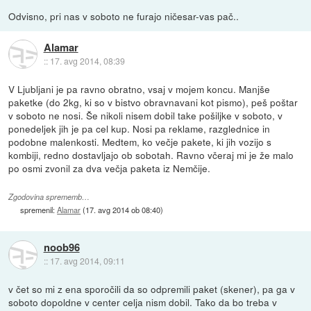
Odvisno, pri nas v soboto ne furajo ničesar-vas pač..
Alamar
::
17. avg 2014, 08:39
V Ljubljani je pa ravno obratno, vsaj v mojem koncu. Manjše
paketke (do 2kg, ki so v bistvo obravnavani kot pismo), peš poštar
v soboto ne nosi. Še nikoli nisem dobil take pošiljke v soboto, v
ponedeljek jih je pa cel kup. Nosi pa reklame, razglednice in
podobne malenkosti. Medtem, ko večje pakete, ki jih vozijo s
kombiji, redno dostavljajo ob sobotah. Ravno včeraj mi je že malo
po osmi zvonil za dva večja paketa iz Nemčije.
Zgodovina sprememb…
spremenil:
Alamar
(
17. avg 2014 ob 08:40
)
noob96
::
17. avg 2014, 09:11
v čet so mi z ena sporočili da so odpremili paket (skener), pa ga v
soboto dopoldne v center celja nism dobil. Tako da bo treba v