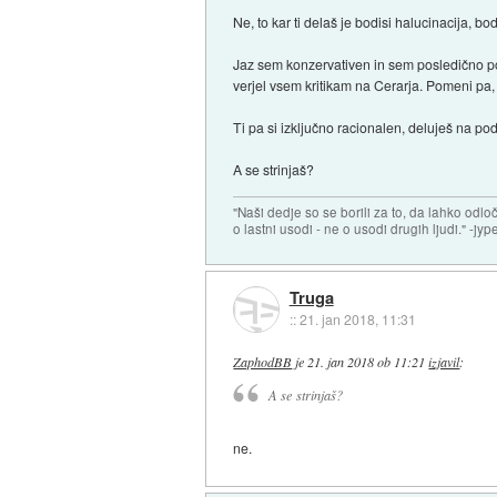
Ne, to kar ti delaš je bodisi halucinacija, bod
Jaz sem konzervativen in sem posledično p
verjel vsem kritikam na Cerarja. Pomeni pa
Ti pa si izključno racionalen, deluješ na p
A se strinjaš?
"Naši dedje so se borili za to, da lahko odl
o lastni usodi - ne o usodi drugih ljudi." -jyp
Truga
::
21. jan 2018, 11:31
ZaphodBB
je
21. jan 2018 ob 11:21
izjavil
:
A se strinjaš?
ne.