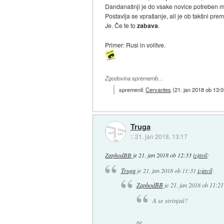
Dandanašnji je do vsake novice potreben mak
Postavlja se vprašanje, ali je ob takšni pre
Je. Če te to
zabava
.
Primer: Rusi in volitve.
Zgodovina sprememb…
spremenil:
Cervantes
(
21. jan 2018 ob 13:
Truga
::
21. jan 2018, 13:17
ZaphodBB
je
21. jan 2018 ob 12:33
izjavil
:
Truga
je
21. jan 2018 ob 11:31
izjavil
:
ZaphodBB
je
21. jan 2018 ob 11:21
A se strinjaš?
ne.