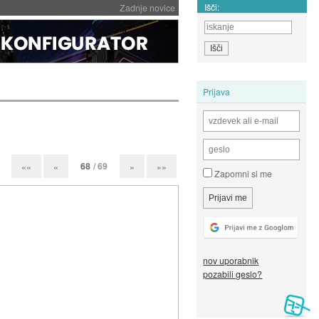
Išči:
Zadnje novice
Prijava
68
/ 69
««
«
»
»»
Zapomni si me
nov uporabnik
pozabili geslo?