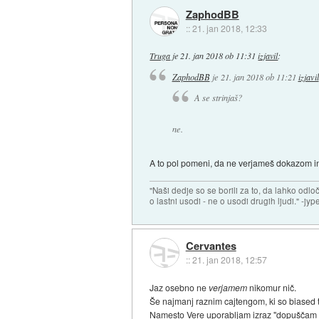
ZaphodBB
::
21. jan 2018, 12:33
Truga
je
21. jan 2018 ob 11:31
izjavil
:
ZaphodBB
je
21. jan 2018 ob 11:21
izjavil
A se strinjaš?
ne.
A to pol pomeni, da ne verjameš dokazom i
"Naši dedje so se borili za to, da lahko odl
o lastni usodi - ne o usodi drugih ljudi." -jyp
Cervantes
::
21. jan 2018, 12:57
Jaz osebno ne
verjamem
nikomur nič.
Še najmanj raznim cajtengom, ki so biased t
Namesto Vere uporabljam izraz "dopuščam mo