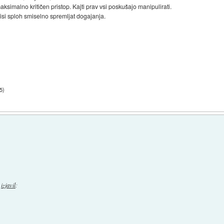
simalno kritičen pristop. Kajti prav vsi poskušajo manipulirati.
misi sploh smiselno spremljat dogajanja.
05
)
izjavil
: