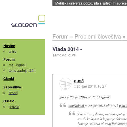
Mehiška univerza poizkusila s spletnimi sprejem
Forum
»
Problemi človeštva
»
Novice
Vlada 2014 -
arhiv
Temo vidijo: vsi
Forum
mali oglasi
teme zadnjih 24h
Članki
gus5
::
20. jan 2018, 16:27
Zaposlitve
brskaj
gus5
je
20. jan 2018 ob 15:52
izjavil
:
Ostalo
matijadmin
je
20. jan 2018 ob 14:15
izjavi
pravila
Vse je "vsaj delno posredno potrjen
smislu kolaža a la lepljenje dokumen
Policije, tožilsva ali vsaj Računskega