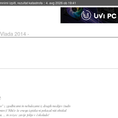
nimi izpiti, rezultat katastrofa
::
4. avg 2026 ob 19:41
Vlada 2014 -
l
:
o" z zgodbicami in nebulozami iz drugih medijev (tudiv
tov)! Nihče še enega izpiska ni pokazal niti obiskal
. ... in svizec zavije folijo v čokolado!