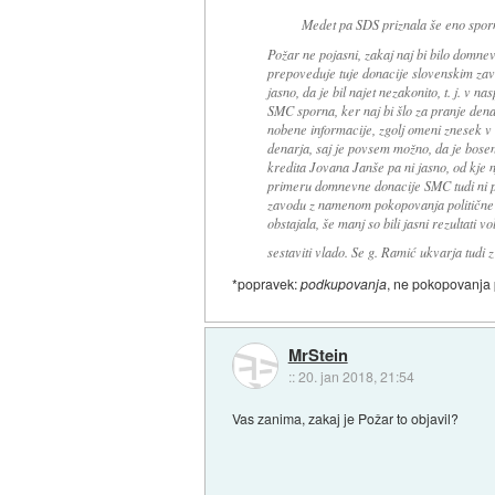
Medet pa SDS priznala še eno sporno
Požar ne pojasni, zakaj naj bi bilo domne
prepoveduje tuje donacije slovenskim zav
jasno, da je bil najet nezakonito, t. j. v
SMC sporna, ker naj bi šlo za pranje dena
nobene informacije, zgolj omeni znesek v 
denarja, saj je povsem možno, da je bosen
kredita Jovana Janše pa ni jasno, od kje n
primeru domnevne donacije SMC tudi ni po
zavodu z namenom pokopovanja politične s
obstajala, še manj so bili jasni rezultati
sestaviti vlado. Se g. Ramić ukvarja tud
*popravek:
podkupovanja
, ne pokopovanja 
MrStein
::
20. jan 2018, 21:54
Vas zanima, zakaj je Požar to objavil?