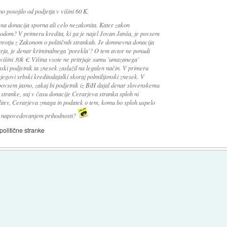
 posojilo od podjetja v višini 60 K.
vna donacija sporna ali celo nezakonita. Kater zakon
odom? V primeru kredita, ki ga je najel Jovan Janša, je povsem
 nasprotju z Zakonom o političnih strankah. Je domnevna donacija
rja, je denar kriminalnega 'porekla'? O tem avtor ne ponudi
višini 30k €. Višina vsote ne pritrjuje sumu 'umazanega'
ski podjetnik ta znesek zaslužil na legalen način. V primeru
jegovi srbski kreditodajalki skoraj polmilijonski znesek. V
vsem jasno, zakaj bi podjetnik iz BiH dajal denar slovenskemu
tranke, saj v času donacije Cerarjeva stranka sploh ni
 volitev, Cerarjeva zmaga in podatek o tem, komu bo sploh uspelo
i z napovedovanjem prihodnosti?
politične stranke