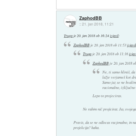
ZaphodBB
::
21. jan 2018, 11:21
Truga
je
20. jan 2018 ob 16:24
izjavil
:
ZaphodBB
je
20. jan 2018 ob 11:53
izjavil
Truga
je
20. jan 2018 ob 11:16
izjav
ZaphodBB
je
20. jan 2018 o
Ne, ti samo hliniš, da
lažje verjameš kot dru
Samo jaz se ne hvali
racionalno, izključno
Lepo to projeciras.
Ne rabim nič projicirat. Jaz svojega
Pravis, da se ne odlocas racjonalno, in nam
projekcija? haha.