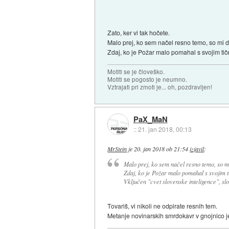
Zato, ker vi tak hočete.
Malo prej, ko sem načel resno temo, so mi dr
Zdaj, ko je Požar malo pomahal s svojim tiče
Motiti se je človeško.
Motiti se pogosto je neumno.
Vztrajati pri zmoti je... oh, pozdravljen!
PaX_MaN
::
21. jan 2018, 00:13
MrStein
je
20. jan 2018 ob 21:54
izjavil
:
Malo prej, ko sem načel resno temo, so mi
Zdaj, ko je Požar malo pomahal s svojim ti
Vključen "cvet slovenske inteligence", slo
Tovariš, vi nikoli ne odpirate resnih tem.
Metanje novinarskih smrdokavr v gnojnico je