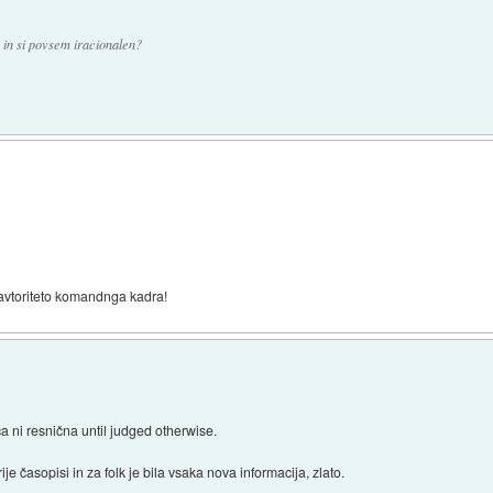
in si povsem iracionalen?
avtoriteto komandnga kadra!
a ni resnična until judged otherwise.
rije časopisi in za folk je bila vsaka nova informacija, zlato.