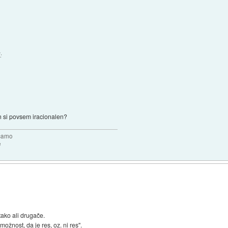
:
n si povsem iracionalen?
očamo
e
ako ali drugače.
žnost, da je res, oz. ni res".