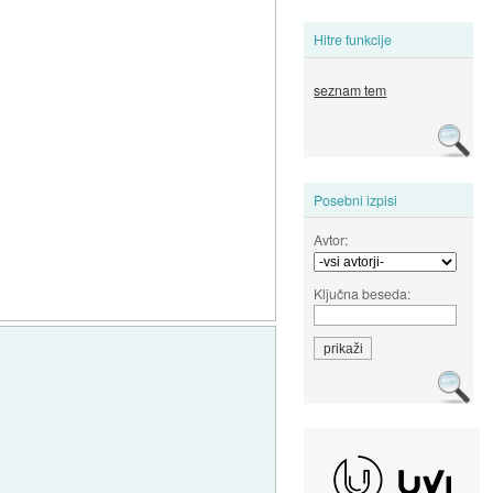
Hitre funkcije
seznam tem
Posebni izpisi
Avtor:
Ključna beseda: