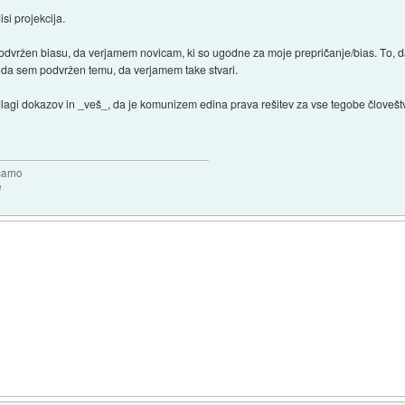
isi projekcija.
odvržen biasu, da verjamem novicam, ki so ugodne za moje prepričanje/bias. To,
, da sem podvržen temu, da verjamem take stvari.
odlagi dokazov in _veš_, da je komunizem edina prava rešitev za vse tegobe človešt
očamo
e