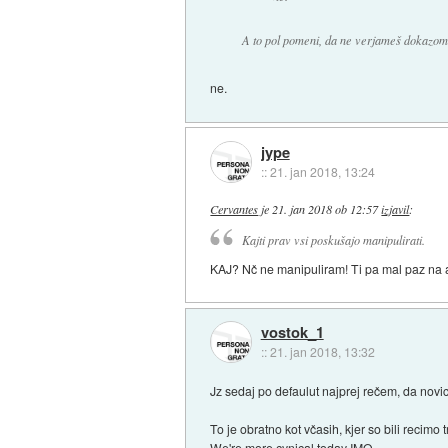
A to pol pomeni, da ne verjameš dokazom 
ne.
jype
::
21. jan 2018, 13:24
Cervantes
je
21. jan 2018 ob 12:57
izjavil
:
Kajti prav vsi poskušajo manipulirati.
KAJ? Nč ne manipuliram! Ti pa mal paz na 
vostok_1
::
21. jan 2018, 13:32
Jz sedaj po defaulut najprej rečem, da novic
To je obratno kot včasih, kjer so bili recimo t
We're more cynical today IMO.