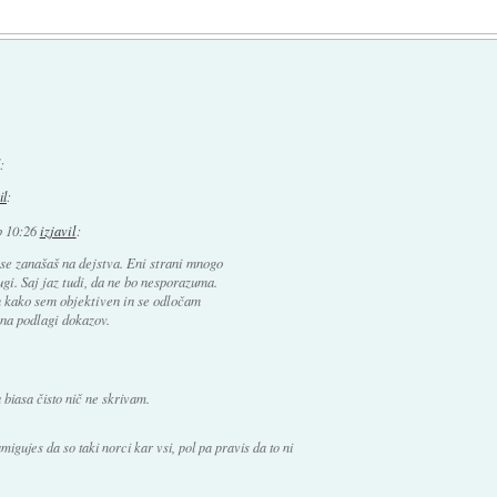
:
il
:
b 10:26
izjavil
:
 se zanašaš na dejstva. Eni strani mnogo
gi. Saj jaz tudi, da ne bo nesporazuma.
m kako sem objektiven in se odločam
 na podlagi dokazov.
 biasa čisto nič ne skrivam.
igujes da so taki norci kar vsi, pol pa pravis da to ni