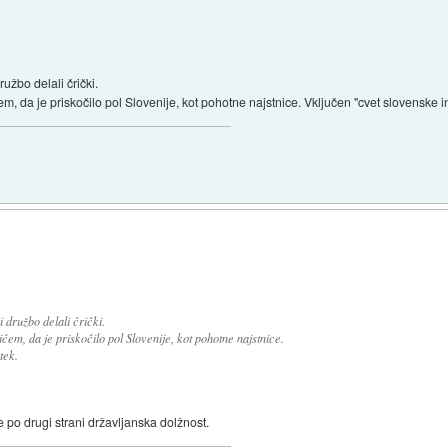
užbo delali črički.
m, da je priskočilo pol Slovenije, kot pohotne najstnice. Vključen "cvet slovenske in
 družbo delali črički.
čem, da je priskočilo pol Slovenije, kot pohotne najstnice.
tek.
 po drugi strani državljanska dolžnost.