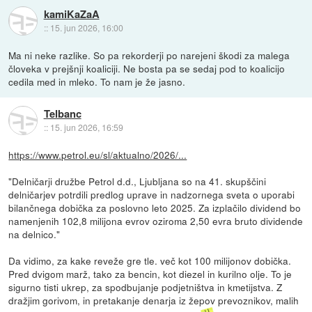
kamiKaZaA
::
15. jun 2026, 16:00
Ma ni neke razlike. So pa rekorderji po narejeni škodi za malega
človeka v prejšnji koaliciji. Ne bosta pa se sedaj pod to koalicijo
cedila med in mleko. To nam je že jasno.
Telbanc
::
15. jun 2026, 16:59
https://www.petrol.eu/sl/aktualno/2026/...
"Delničarji družbe Petrol d.d., Ljubljana so na 41. skupščini
delničarjev potrdili predlog uprave in nadzornega sveta o uporabi
bilančnega dobička za poslovno leto 2025. Za izplačilo dividend bo
namenjenih 102,8 milijona evrov oziroma 2,50 evra bruto dividende
na delnico."
Da vidimo, za kake reveže gre tle. več kot 100 milijonov dobička.
Pred dvigom marž, tako za bencin, kot diezel in kurilno olje. To je
sigurno tisti ukrep, za spodbujanje podjetništva in kmetijstva. Z
dražjim gorivom, in pretakanje denarja iz žepov prevoznikov, malih