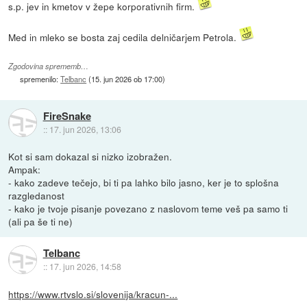
s.p. jev in kmetov v žepe korporativnih firm.
Med in mleko se bosta zaj cedila delničarjem Petrola.
Zgodovina sprememb…
spremenilo:
Telbanc
(
15. jun 2026 ob 17:00
)
FireSnake
::
17. jun 2026, 13:06
Kot si sam dokazal si nizko izobražen.
Ampak:
- kako zadeve tečejo, bi ti pa lahko bilo jasno, ker je to splošna
razgledanost
- kako je tvoje pisanje povezano z naslovom teme veš pa samo ti
(ali pa še ti ne)
Telbanc
::
17. jun 2026, 14:58
https://www.rtvslo.si/slovenija/kracun-...