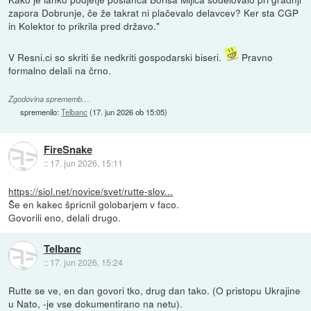
zapora Dobrunje, če že takrat ni plačevalo delavcev? Ker sta CGP
in Kolektor to prikrila pred državo."
V Resni.ci so skriti še nedkriti gospodarski biseri.
Pravno
formalno delali na črno.
Zgodovina sprememb…
spremenilo:
Telbanc
(
17. jun 2026 ob 15:05
)
FireSnake
::
17. jun 2026, 15:11
https://siol.net/novice/svet/rutte-slov...
Še en kakec špricnil golobarjem v faco.
Govorili eno, delali drugo.
Telbanc
::
17. jun 2026, 15:24
Rutte se ve, en dan govori tko, drug dan tako. (O pristopu Ukrajine
u Nato, -je vse dokumentirano na netu).