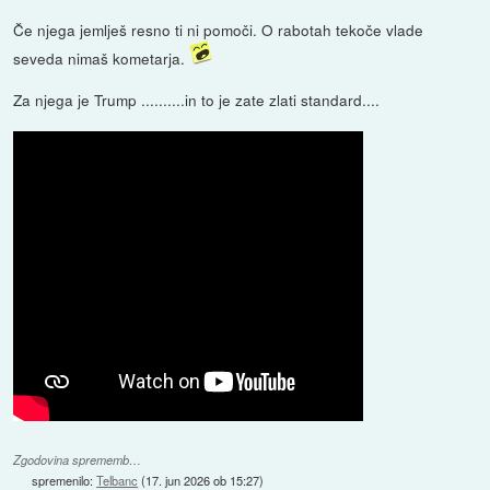
Če njega jemlješ resno ti ni pomoči. O rabotah tekoče vlade
seveda nimaš kometarja.
Za njega je Trump ..........in to je zate zlati standard....
Zgodovina sprememb…
spremenilo:
Telbanc
(
17. jun 2026 ob 15:27
)