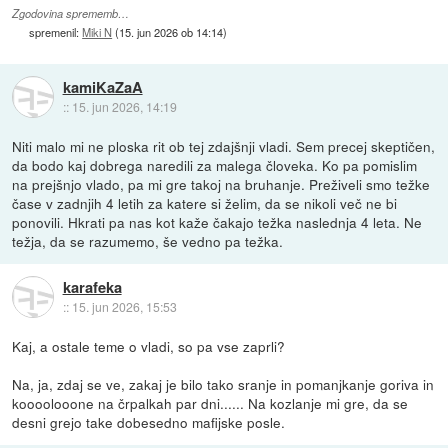
Zgodovina sprememb…
spremenil:
Miki N
(
15. jun 2026 ob 14:14
)
kamiKaZaA
::
15. jun 2026, 14:19
Niti malo mi ne ploska rit ob tej zdajšnji vladi. Sem precej skeptičen,
da bodo kaj dobrega naredili za malega človeka. Ko pa pomislim
na prejšnjo vlado, pa mi gre takoj na bruhanje. Preživeli smo težke
čase v zadnjih 4 letih za katere si želim, da se nikoli več ne bi
ponovili. Hkrati pa nas kot kaže čakajo težka naslednja 4 leta. Ne
težja, da se razumemo, še vedno pa težka.
karafeka
::
15. jun 2026, 15:53
Kaj, a ostale teme o vladi, so pa vse zaprli?
Na, ja, zdaj se ve, zakaj je bilo tako sranje in pomanjkanje goriva in
koooolooone na črpalkah par dni...... Na kozlanje mi gre, da se
desni grejo take dobesedno mafijske posle.