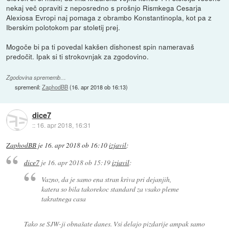
nekaj več opraviti z neposredno s prošnjo Rismkega Cesarja
Alexiosa Evropi naj pomaga z obrambo Konstantinopla, kot pa z
Iberskim polotokom par stoletij prej.
Mogoče bi pa ti povedal kakšen dishonest spin nameravaš
predočit. Ipak si ti strokovnjak za zgodovino.
Zgodovina sprememb…
spremenil:
ZaphodBB
(
16. apr 2018 ob 16:13
)
dice7
::
16. apr 2018, 16:31
ZaphodBB
je
16. apr 2018 ob 16:10
izjavil
:
dice7
je
16. apr 2018 ob 15:19
izjavil
:
Vazno, da je samo ena stran kriva pri dejanjih,
katera so bila takorekoc standard za vsako pleme
takratnega casa
Tako se SJW-ji obnašate danes. Vsi delajo pizdarije ampak samo