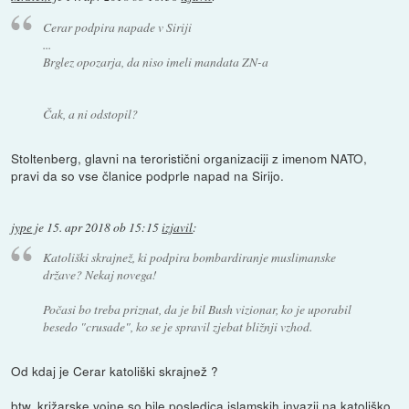
Cerar podpira napade v Siriji
...
Brglez opozarja, da niso imeli mandata ZN-a
Čak, a ni odstopil?
Stoltenberg, glavni na teroristični organizaciji z imenom NATO,
pravi da so vse članice podprle napad na Sirijo.
jype
je
15. apr 2018 ob 15:15
izjavil
:
Katoliški skrajnež, ki podpira bombardiranje muslimanske
države? Nekaj novega!
Počasi bo treba priznat, da je bil Bush vizionar, ko je uporabil
besedo "crusade", ko se je spravil zjebat bližnji vzhod.
Od kdaj je Cerar katoliški skrajnež ?
btw, križarske vojne so bile posledica islamskih invazij na katoliško