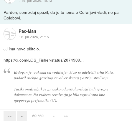
::
19. jun 2026, 18:12
Pardon, sem zdaj opazil, da je to tema o Cerarjevi vladi, ne pa
Golobovi.
Pac-Man
::
8. jul 2026, 21:15
JJ ima novo pištolo.
https://x.com/LOS_Fisher/status/2074909...
Erdogan je vsakemu od voditeljev, ki so se udeležili vrha Nata,
podaril osebno graviran revolver skupaj z ostrim strelivom.
Turški predsednik je za vsako od pištol priložil tudi izvozne
dokumente. Na vsakem revolverju je bilo vgravirano ime
njegovega prejemnika (!!).
69
/ 69
»
»»
««
«