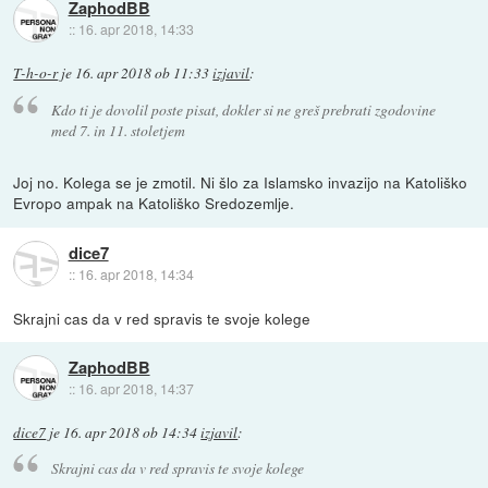
ZaphodBB
::
16. apr 2018, 14:33
T-h-o-r
je
16. apr 2018 ob 11:33
izjavil
:
Kdo ti je dovolil poste pisat, dokler si ne greš prebrati zgodovine
med 7. in 11. stoletjem
Joj no. Kolega se je zmotil. Ni šlo za Islamsko invazijo na Katoliško
Evropo ampak na Katoliško Sredozemlje.
dice7
::
16. apr 2018, 14:34
Skrajni cas da v red spravis te svoje kolege
ZaphodBB
::
16. apr 2018, 14:37
dice7
je
16. apr 2018 ob 14:34
izjavil
:
Skrajni cas da v red spravis te svoje kolege