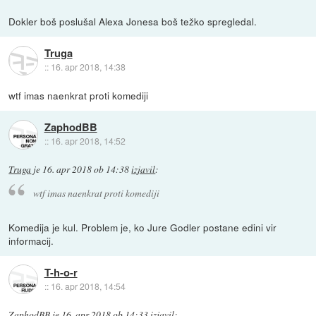
Dokler boš poslušal Alexa Jonesa boš težko spregledal.
Truga
::
16. apr 2018, 14:38
wtf imas naenkrat proti komediji
ZaphodBB
::
16. apr 2018, 14:52
Truga
je
16. apr 2018 ob 14:38
izjavil
:
wtf imas naenkrat proti komediji
Komedija je kul. Problem je, ko Jure Godler postane edini vir
informacij.
T-h-o-r
::
16. apr 2018, 14:54
ZaphodBB
je
16. apr 2018 ob 14:33
izjavil
: