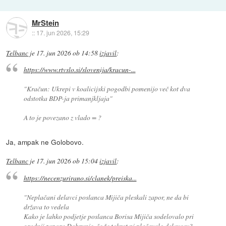
MrStein
::
17. jun 2026, 15:29
Telbanc
je
17. jun 2026 ob 14:58
izjavil
:
https://www.rtvslo.si/slovenija/kracun-...
"Kračun: Ukrepi v koalicijski pogodbi pomenijo več kot dva
odstotka BDP-ja primanjkljaja"
A to je povezano z vlado = ?
Ja, ampak ne Golobovo.
Telbanc
je
17. jun 2026 ob 15:04
izjavil
:
https://necenzurirano.si/clanek/preiska...
"Neplačani delavci poslanca Mijiča pleskali zapor, ne da bi
država to vedela
Kako je lahko podjetje poslanca Borisa Mijiča sodelovalo pri
gradnji zapora Dobrunje, če že takrat ni plačevalo delavcev?