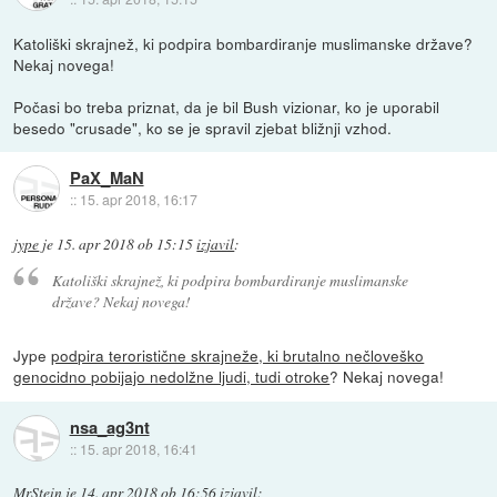
Katoliški skrajnež, ki podpira bombardiranje muslimanske države?
Nekaj novega!
Počasi bo treba priznat, da je bil Bush vizionar, ko je uporabil
besedo "crusade", ko se je spravil zjebat bližnji vzhod.
PaX_MaN
::
15. apr 2018, 16:17
jype
je
15. apr 2018 ob 15:15
izjavil
:
Katoliški skrajnež, ki podpira bombardiranje muslimanske
države? Nekaj novega!
Jype
podpira teroristične skrajneže, ki brutalno nečloveško
genocidno pobijajo nedolžne ljudi, tudi otroke
? Nekaj novega!
nsa_ag3nt
::
15. apr 2018, 16:41
MrStein
je
14. apr 2018 ob 16:56
izjavil
: