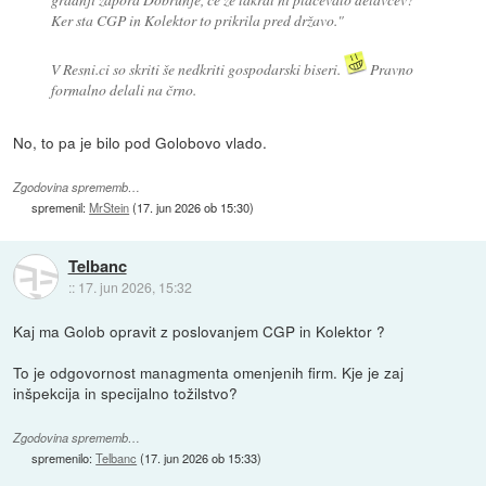
Ker sta CGP in Kolektor to prikrila pred državo."
V Resni.ci so skriti še nedkriti gospodarski biseri.
Pravno
formalno delali na črno.
No, to pa je bilo pod Golobovo vlado.
Zgodovina sprememb…
spremenil:
MrStein
(
17. jun 2026 ob 15:30
)
Telbanc
::
17. jun 2026, 15:32
Kaj ma Golob opravit z poslovanjem CGP in Kolektor ?
To je odgovornost managmenta omenjenih firm. Kje je zaj
inšpekcija in specijalno tožilstvo?
Zgodovina sprememb…
spremenilo:
Telbanc
(
17. jun 2026 ob 15:33
)