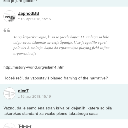
kdo je jure godler?
ZaphodBB
::
16. apr 2018, 15:15
Torej križarske vojne, ki so se začele konec 11. stoletja so bile
odgovor na islamsko zavzetje Španije, ki se je zgodilo v prvi
polovici 8. stoletja. Samo da vzpostavimo playing field vajine
argumentacije
http://history-world.org/islam4.htm
Hočeš reči, da vzpostaviš biased framing of the narrative?
dice7
::
16. apr 2018, 15:19
Vazno, da je samo ena stran kriva pri dejanjih, katera so bila
takorekoc standard za vsako pleme takratnega casa
T-h-o-r