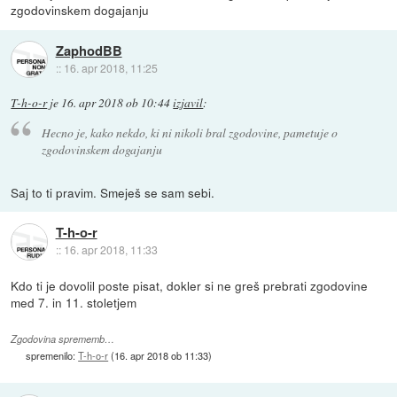
zgodovinskem dogajanju
ZaphodBB
::
16. apr 2018, 11:25
T-h-o-r
je
16. apr 2018 ob 10:44
izjavil
:
Hecno je, kako nekdo, ki ni nikoli bral zgodovine, pametuje o
zgodovinskem dogajanju
Saj to ti pravim. Smeješ se sam sebi.
T-h-o-r
::
16. apr 2018, 11:33
Kdo ti je dovolil poste pisat, dokler si ne greš prebrati zgodovine
med 7. in 11. stoletjem
Zgodovina sprememb…
spremenilo:
T-h-o-r
(
16. apr 2018 ob 11:33
)