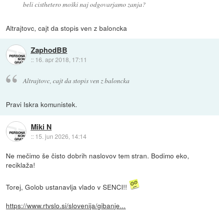
beli cisthetero moški naj odgovarjamo zanja?
Altrajtovc, cajt da stopis ven z baloncka
ZaphodBB
::
16. apr 2018, 17:11
Altrajtovc, cajt da stopis ven z baloncka
Pravi Iskra komunistek.
Miki N
::
15. jun 2026, 14:14
Ne mečimo še čisto dobrih naslovov tem stran. Bodimo eko,
reciklaža!
Torej, Golob ustanavlja vlado v SENCI!!
https://www.rtvslo.si/slovenija/gibanje...