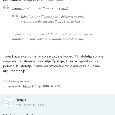
T-h-o-r
je
16. apr 2018 ob 11:33
izjavil
:
Kdo ti je dovolil poste pisat, dokler si ne greš
prebrati zgodovine med 7. in 11. stoletjem
Joj no. Kolega se je zmotil. Ni šlo za Islamsko invazijo na
Katoliško Evropo ampak na Katoliško Sredozemlje.
Torej križarske vojne, ki so se začele konec 11. stoletja so bile
odgovor na islamsko zavzetje Španije, ki se je zgodilo v prvi
polovici 8. stoletja. Samo da vzpostavimo playing field vajine
argumentacije
Zgodovina sprememb…
spremenilo:
T-h-o-r
(
16. apr 2018 ob 14:56
)
Truga
::
16. apr 2018, 14:55