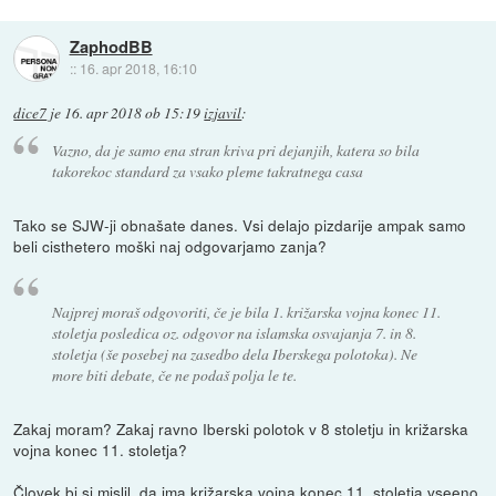
ZaphodBB
::
16. apr 2018, 16:10
dice7
je
16. apr 2018 ob 15:19
izjavil
:
Vazno, da je samo ena stran kriva pri dejanjih, katera so bila
takorekoc standard za vsako pleme takratnega casa
Tako se SJW-ji obnašate danes. Vsi delajo pizdarije ampak samo
beli cisthetero moški naj odgovarjamo zanja?
Najprej moraš odgovoriti, če je bila 1. križarska vojna konec 11.
stoletja posledica oz. odgovor na islamska osvajanja 7. in 8.
stoletja (še posebej na zasedbo dela Iberskega polotoka). Ne
more biti debate, če ne podaš polja le te.
Zakaj moram? Zakaj ravno Iberski polotok v 8 stoletju in križarska
vojna konec 11. stoletja?
Človek bi si mislil, da ima križarska vojna konec 11. stoletja vseeno