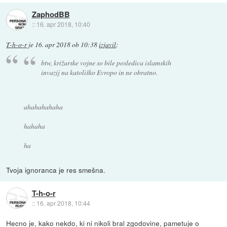
ZaphodBB
::
16. apr 2018, 10:40
T-h-o-r
je
16. apr 2018 ob 10:38
izjavil
:
btw, križarske vojne so bile posledica islamskih
invazij na katoliško Evropo in ne obratno.
ahahahahaha
hahaha
ha
Tvoja ignoranca je res smešna.
T-h-o-r
::
16. apr 2018, 10:44
Hecno je, kako nekdo, ki ni nikoli bral zgodovine, pametuje o