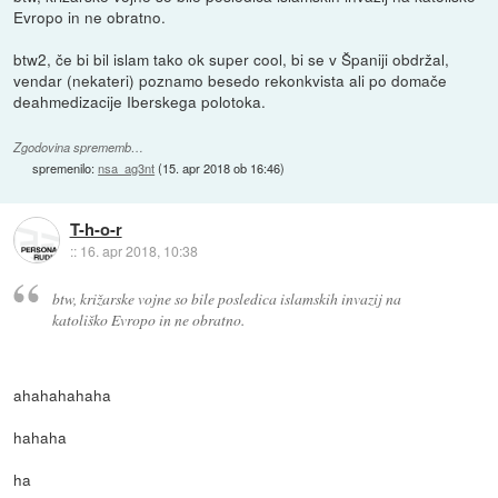
Evropo in ne obratno.
btw2, če bi bil islam tako ok super cool, bi se v Španiji obdržal,
vendar (nekateri) poznamo besedo rekonkvista ali po domače
deahmedizacije Iberskega polotoka.
Zgodovina sprememb…
spremenilo:
nsa_ag3nt
(
15. apr 2018 ob 16:46
)
T-h-o-r
::
16. apr 2018, 10:38
btw, križarske vojne so bile posledica islamskih invazij na
katoliško Evropo in ne obratno.
ahahahahaha
hahaha
ha