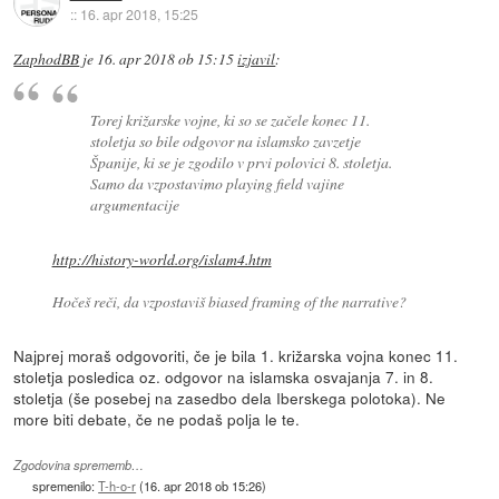
::
16. apr 2018, 15:25
ZaphodBB
je
16. apr 2018 ob 15:15
izjavil
:
Torej križarske vojne, ki so se začele konec 11.
stoletja so bile odgovor na islamsko zavzetje
Španije, ki se je zgodilo v prvi polovici 8. stoletja.
Samo da vzpostavimo playing field vajine
argumentacije
http://history-world.org/islam4.htm
Hočeš reči, da vzpostaviš biased framing of the narrative?
Najprej moraš odgovoriti, če je bila 1. križarska vojna konec 11.
stoletja posledica oz. odgovor na islamska osvajanja 7. in 8.
stoletja (še posebej na zasedbo dela Iberskega polotoka). Ne
more biti debate, če ne podaš polja le te.
Zgodovina sprememb…
spremenilo:
T-h-o-r
(
16. apr 2018 ob 15:26
)