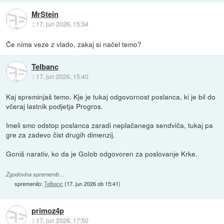
MrStein
::
17. jun 2026, 15:34
Če nima veze z vlado, zakaj si načel temo?
Telbanc
::
17. jun 2026, 15:40
Kaj spreminjaš temo. Kje je tukaj odgovornost poslanca, ki je bil do
včeraj lastnik podjetja Progros.
Imeli smo odstop poslanca zaradi neplačanega sendviča, tukaj pa
gre za zadevo čist drugih dimenzij.
Goniš narativ, ko da je Golob odgovoren za poslovanje Krke.
Zgodovina sprememb…
spremenilo:
Telbanc
(
17. jun 2026 ob 15:41
)
primoz4p
::
17. jun 2026, 17:50