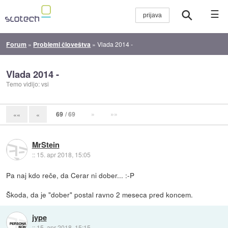
☰
Forum
»
Problemi človeštva
»
Vlada 2014 -
Vlada 2014 -
Temo vidijo: vsi
69
/ 69
»
»»
««
«
MrStein
::
15. apr 2018, 15:05
Pa naj kdo reče, da Cerar ni dober... :-P
Škoda, da je "dober" postal ravno 2 meseca pred koncem.
jype
::
15. apr 2018, 15:15