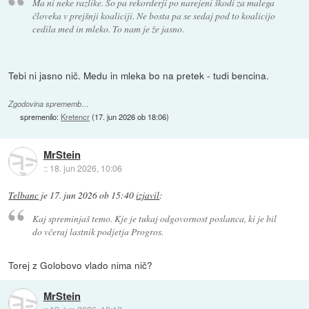
Ma ni neke razlike. So pa rekorderji po narejeni škodi za malega
človeka v prejšnji koaliciji. Ne bosta pa se sedaj pod to koalicijo
cedila med in mleko. To nam je že jasno.
Tebi ni jasno nič. Medu in mleka bo na pretek - tudi bencina.
Zgodovina sprememb…
spremenilo:
Kretencr
(
17. jun 2026 ob 18:06
)
MrStein
::
18. jun 2026, 10:06
Telbanc
je
17. jun 2026 ob 15:40
izjavil
:
Kaj spreminjaš temo. Kje je tukaj odgovornost poslanca, ki je bil
do včeraj lastnik podjetja Progros.
Torej z Golobovo vlado nima nič?
MrStein