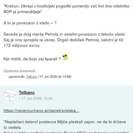
"Kračun: Ukrepi v koalicijski pogodbi pomenijo več kot dva odstotka
BDP-ja primanjkljaja"
A to je povezano z vlado = ?
Seveda je dvig marže Petrola in ostalim povezano z tekočo vlado.
Saj je ona sprejela ta ukrep. Drgač dobiček Petrola, celotni je bil
172 milijonov evrov.
Kje misliš, da bojo zaj šparali ?
Zgodovina sprememb…
spremenilo:
Telbanc
(
17. jun 2026 ob 14:58
)
Telbanc
::
17. jun 2026, 15:04
https://necenzurirano.si/clanek/preiska...
"Neplačani delavci poslanca Mijiča pleskali zapor, ne da bi država
to vedela
Kako je lahko podjetje poslanca Borisa Mijiča sodelovalo pri gradnji