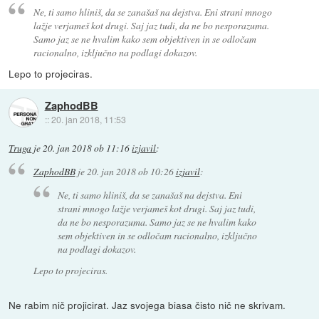
Ne, ti samo hliniš, da se zanašaš na dejstva. Eni strani mnogo
lažje verjameš kot drugi. Saj jaz tudi, da ne bo nesporazuma.
Samo jaz se ne hvalim kako sem objektiven in se odločam
racionalno, izključno na podlagi dokazov.
Lepo to projeciras.
ZaphodBB
::
20. jan 2018, 11:53
Truga
je
20. jan 2018 ob 11:16
izjavil
:
ZaphodBB
je
20. jan 2018 ob 10:26
izjavil
:
Ne, ti samo hliniš, da se zanašaš na dejstva. Eni
strani mnogo lažje verjameš kot drugi. Saj jaz tudi,
da ne bo nesporazuma. Samo jaz se ne hvalim kako
sem objektiven in se odločam racionalno, izključno
na podlagi dokazov.
Lepo to projeciras.
Ne rabim nič projicirat. Jaz svojega biasa čisto nič ne skrivam.