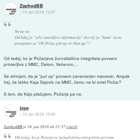
ZaphodBB
::
19. jan 2018, 12:37
Ne ne ne.
Od kdaj je "zelo zanesljive informacije" dovolj za "hmm" in ne
promptno za "Ok Požar, put up or shut up."?
Od tedaj, ko je Požarjeva žurnalistična integriteta povsem
primerljiva z MMC, Delom, Večerom,...
Se strinjam, da je "put up" povsem zanemarjen manever. Ampak
hej, če lahko Kaja Sajovic na MMC, čemu ne bi smel Požar?
S tem, da Kajo plačujem, Požarja pa ne.
jype
::
19. jan 2018, 12:45
ZaphodBB
je
19. jan 2018 ob 12:37
izjavil
:
Od tedaj, ko je Požarjeva žurnalistična integriteta povsem