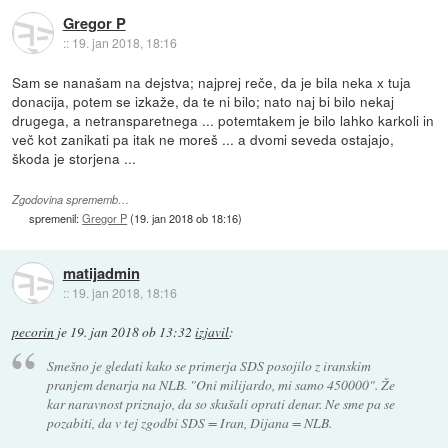
Gregor P
::
19. jan 2018, 18:16
Sam se nanašam na dejstva; najprej reče, da je bila neka x tuja
donacija, potem se izkaže, da te ni bilo; nato naj bi bilo nekaj
drugega, a netransparetnega ... potemtakem je bilo lahko karkoli in
več kot zanikati pa itak ne moreš ... a dvomi seveda ostajajo,
škoda je storjena ...
Zgodovina sprememb…
spremenil:
Gregor P
(
19. jan 2018 ob 18:16
)
matijadmin
::
19. jan 2018, 18:16
pecorin
je
19. jan 2018 ob 13:32
izjavil
:
Smešno je gledati kako se primerja SDS posojilo z iranskim
pranjem denarja na NLB. "Oni milijardo, mi samo 450000". Že
kar naravnost priznajo, da so skušali oprati denar. Ne sme pa se
pozabiti, da v tej zgodbi SDS = Iran, Dijana = NLB.