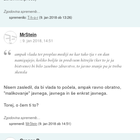
Zgodovina sprememb…
spremenilo:
T-h-o-r
(
9. jan 2018 ob 13:26
)
MrStein
::
9. jan 2018, 14:51
ampak vlada ter proplus mediji ne kar tako tja v en dan
namigujejo, koliko boljše in predvsem hitrejše (ker to je ja
bistveno) bi bilo zasebno zdravstvo, to javno sranje pa je treba
skensla
Nisem zasledil, da bi vlada to počela, ampak ravno obratno,
"malikovanje" javnega, javnega in še enkrat javnega.
Torej, o čem ti to?
Zgodovina sprememb…
spremenil:
MrStein
(
9. jan 2018 ob 14:51
)