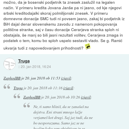
možno, da je bosenski podjetnik ta znesek zaslužil na legalen
način. V primeru kredita Jovana Janše pa ni jasno, od kje njegovi
srbski kreditodajalki skoraj polmilijonski znesek. V primeru
domnevne donacije SMC tudi ni povsem jasno, zakaj bi podjetnik iz
BiH dajal denar slovenskemu zavodu z namenom pokopovanja
politične stranke, saj v času donacije Cerarjeva stranka sploh ni
obstajala, še manj so bili jasni rezultati volitev, Cerarjeva zmaga in
podatek o tem, komu bo sploh uspelo sestaviti vlado. Se g. Ramić
ukvarja tudi z napovedovanjem prihodnosti?
Truga
::
20. jan 2018, 16:24
ZaphodBB
je
20. jan 2018 ob 11:53
izjavil
:
Truga
je
20. jan 2018 ob 11:16
izjavil
:
ZaphodBB
je
20. jan 2018 ob 10:26
izjavil
:
Ne, ti samo hliniš, da se zanašaš na
dejstva. Eni strani mnogo lažje
verjameš kot drugi. Saj jaz tudi, da ne
bo nesporazuma. Samo jaz se ne
hvalim kako sem objektiven in se