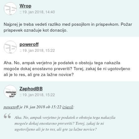
Wrop
::
19. jan 2018, 14:40
Najprej je treba vedeti razliko med posojilom in prispevkom. Požar
prispevek označuje kot donacijo.
poweroff
::
19. jan 2018, 15:22
Aha. No, ampak verjetno je podatek o obstoju tega nakazila
mogoče dokaj enostavno preveriti? Torej, zakaj še ni ugotovljeno
ali je to res, ali gre za lažne novice?
ZaphodBB
::
19. jan 2018, 15:22
poweroff
je
19. jan 2018 ob 15:22
izjavil
:
Aha. No, ampak verjetno je podatek o obstoju tega nakazila
mogoče dokaj enostavno preveriti? Torej, zakaj še ni
ugotovljeno ali je to res, ali gre za lažne novice?