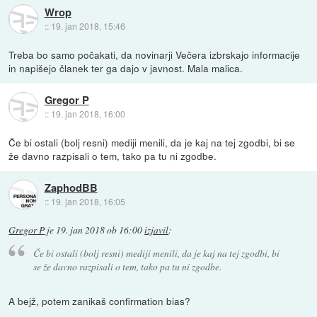
Wrop
::
19. jan 2018, 15:46
Treba bo samo počakati, da novinarji Večera izbrskajo informacije
in napišejo članek ter ga dajo v javnost. Mala malica.
Gregor P
::
19. jan 2018, 16:00
Če bi ostali (bolj resni) mediji menili, da je kaj na tej zgodbi, bi se
že davno razpisali o tem, tako pa tu ni zgodbe.
ZaphodBB
::
19. jan 2018, 16:05
Gregor P
je
19. jan 2018 ob 16:00
izjavil
:
Če bi ostali (bolj resni) mediji menili, da je kaj na tej zgodbi, bi
se že davno razpisali o tem, tako pa tu ni zgodbe.
A bejž, potem zanikaš confirmation bias?