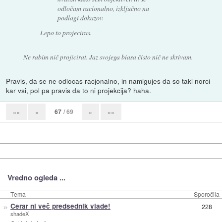
odločam racionalno, izključno na
podlagi dokazov.
Lepo to projeciras.
Ne rabim nič projicirat. Jaz svojega biasa čisto nič ne skrivam.
Pravis, da se ne odlocas racjonalno, in namigujes da so taki norci
kar vsi, pol pa pravis da to ni projekcija? haha.
67
/ 69
««
«
»
»»
Vredno ogleda ...
Tema
Sporočila
»
Cerar ni več predsednik vlade!
228
shadeX