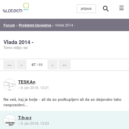
☰
Forum
»
Problemi človeštva
»
Vlada 2014 -
Vlada 2014 -
Temo vidijo: vsi
67
/ 69
««
«
»
»»
TESKAn
::
9. jan 2018, 13:21
Ne veš, kaj je bolje - ali da so podkupljeni ali da so dejansko tako
nesposobni...
T-h-o-r
::
9. jan 2018, 13:23