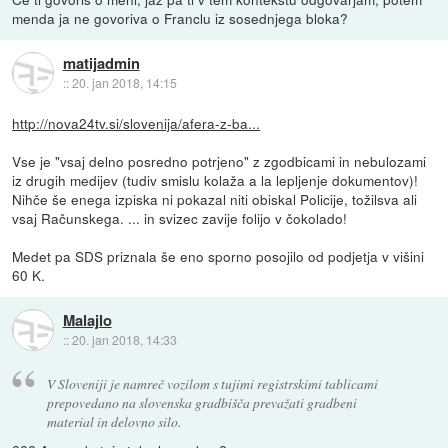
menda ja ne govoriva o Franclu iz sosednjega bloka?
matijadmin
::
20. jan 2018, 14:15
http://nova24tv.si/slovenija/afera-z-ba...
Vse je "vsaj delno posredno potrjeno" z zgodbicami in nebulozami
iz drugih medijev (tudiv smislu kolaža a la lepljenje dokumentov)!
Nihče še enega izpiska ni pokazal niti obiskal Policije, tožilsva ali
vsaj Računskega. ... in svizec zavije folijo v čokolado!
Medet pa SDS priznala še eno sporno posojilo od podjetja v višini
60 K.
Malajlo
::
20. jan 2018, 14:33
V Sloveniji je namreč vozilom s tujimi registrskimi tablicami
prepovedano na slovenska gradbišča prevažati gradbeni
material in delovno silo.