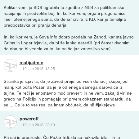
Kolikor vem, je SDS ugrabila to zgodbo z NLB za politikantsko
nabijanje in predvolilni boj. In, kolikor vem, organi pregonaniso
imeli utemeljenega suma, da denar izvira iz KD, kar je temeljna
predpostavka pri pranju denarja!
In, kolikor vem, je Sova info dobro prodala na Zahod, kar sta javno
Grims in Logar izjavila, da bi še lahko naredili (pri čemer dvomim,
da oba ne bi vedela za to, ko pa še jaz zanesljivo vem).
matijadmin
::
19. jan 2018, 18:25
Stranka je izjavila, da je Zavod prejel od vseh donacij skupaj pol
manj, kot očita Požar, da je le od enega samega darovalca iz
tujine. Te reči je enostavno moč preveriti in ne vem, zakaj ti viri ne
gredo na Policijo in pomagajo pri prvem dokaznem standardu, da
se ... Če je to vse res, pa imam občutek, da ni! #jakejews
poweroff
::
19. jan 2018, 23:19
Pa saj je preprosto. Če Požar trdi, da so nakazila bila - in to