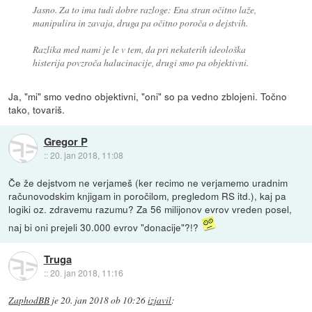
Jasno. Za to ima tudi dobre razloge: Ena stran očitno laže,
manipulira in zavaja, druga pa očitno poroča o dejstvih.
Razlika med nami je le v tem, da pri nekaterih ideološka
histerija povzroča halucinacije, drugi smo pa objektivni.
Ja, "mi" smo vedno objektivni, "oni" so pa vedno zblojeni. Točno
tako, tovariš.
Gregor P
::
20. jan 2018, 11:08
Če že dejstvom ne verjameš (ker recimo ne verjamemo uradnim
računovodskim knjigam in poročilom, pregledom RS itd.), kaj pa
logiki oz. zdravemu razumu? Za 56 milijonov evrov vreden posel,
naj bi oni prejeli 30.000 evrov "donacije"?!?
Truga
::
20. jan 2018, 11:16
ZaphodBB
je
20. jan 2018 ob 10:26
izjavil
: