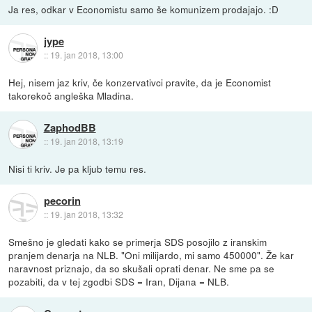
Ja res, odkar v Economistu samo še komunizem prodajajo. :D
jype
::
19. jan 2018, 13:00
Hej, nisem jaz kriv, če konzervativci pravite, da je Economist
takorekoč angleška Mladina.
ZaphodBB
::
19. jan 2018, 13:19
Nisi ti kriv. Je pa kljub temu res.
pecorin
::
19. jan 2018, 13:32
Smešno je gledati kako se primerja SDS posojilo z iranskim
pranjem denarja na NLB. "Oni milijardo, mi samo 450000". Že kar
naravnost priznajo, da so skušali oprati denar. Ne sme pa se
pozabiti, da v tej zgodbi SDS = Iran, Dijana = NLB.