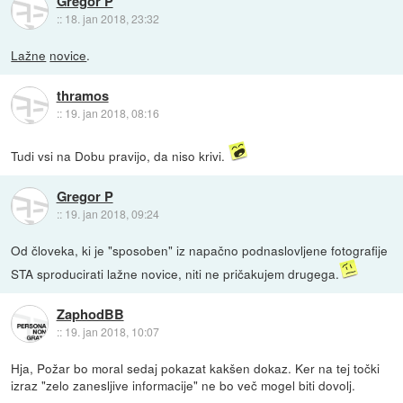
Gregor P
::
18. jan 2018, 23:32
Lažne
novice
.
thramos
::
19. jan 2018, 08:16
Tudi vsi na Dobu pravijo, da niso krivi.
Gregor P
::
19. jan 2018, 09:24
Od človeka, ki je "sposoben" iz napačno podnaslovljene fotografije
STA sproducirati lažne novice, niti ne pričakujem drugega.
ZaphodBB
::
19. jan 2018, 10:07
Hja, Požar bo moral sedaj pokazat kakšen dokaz. Ker na tej točki
izraz "zelo zanesljive informacije" ne bo več mogel biti dovolj.