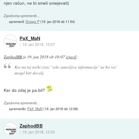
njen račun, ne bi smeli omejevati)
Zgodovina sprememb…
spremenil:
Gregor P
(
19. jan 2018 ob 11:54
)
PaX_MaN
::
19. jan 2018, 12:07
ZaphodBB
je
19. jan 2018 ob 10:07
izjavil
:
Ker na tej točki izraz "zelo zanesljive informacije" ne bo več
mogel biti dovolj.
Ker do zdaj je pa bil?
Zgodovina sprememb…
spremenilo:
PaX_MaN
(
19. jan 2018 ob 12:08
)
ZaphodBB
::
19. jan 2018, 12:30