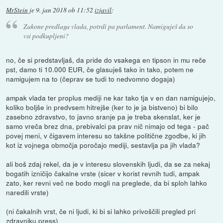
MrStein
je
9. jan 2018 ob 11:52
izjavil
:
Zakone predlaga vlada, potrdi pa parlament. Namiguješ da so
vsi podkupljeni?
no, če si predstavljaš, da pride do vsakega en tipson in mu reče
pst, damo ti 10.000 EUR, če glasuješ tako in tako, potem ne
namigujem na to (čeprav se tudi to nedvomno dogaja)
ampak vlada ter proplus mediji ne kar tako tja v en dan namigujejo,
koliko boljše in predvsem hitrejše (ker to je ja bistveno) bi bilo
zasebno zdravstvo, to javno sranje pa je treba skenslat, ker je
samo vreča brez dna, prebivalci pa prav nič nimajo od tega - pač
povej meni, v čigavem interesu so takšne politične zgodbe, ki jih
kot iz vojnega območja poročajo mediji, sestavlja pa jih vlada?
ali boš zdaj rekel, da je v interesu slovenskih ljudi, da se za nekaj
bogatih izničijo čakalne vrste (sicer v korist revnih tudi, ampak
zato, ker revni več ne bodo mogli na preglede, da bi sploh lahko
naredili vrste)
(ni čakalnih vrst, če ni ljudi, ki bi si lahko privoščili pregled pri
zdravniku.press)