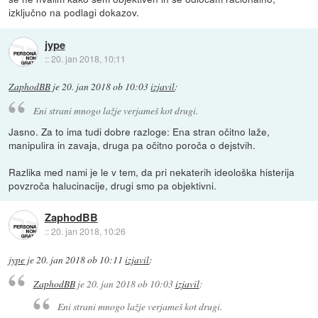
izključno na podlagi dokazov.
jype
::
20. jan 2018, 10:11
ZaphodBB
je
20. jan 2018 ob 10:03
izjavil
:
Eni strani mnogo lažje verjameš kot drugi.
Jasno. Za to ima tudi dobre razloge: Ena stran očitno laže,
manipulira in zavaja, druga pa očitno poroča o dejstvih.
Razlika med nami je le v tem, da pri nekaterih ideološka histerija
povzroča halucinacije, drugi smo pa objektivni.
ZaphodBB
::
20. jan 2018, 10:26
jype
je
20. jan 2018 ob 10:11
izjavil
:
ZaphodBB
je
20. jan 2018 ob 10:03
izjavil
:
Eni strani mnogo lažje verjameš kot drugi.