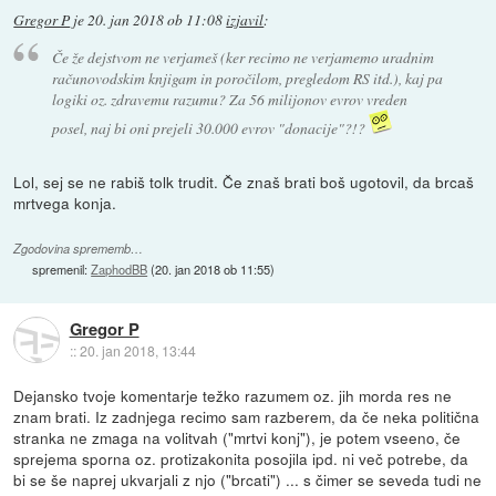
Gregor P
je
20. jan 2018 ob 11:08
izjavil
:
Če že dejstvom ne verjameš (ker recimo ne verjamemo uradnim
računovodskim knjigam in poročilom, pregledom RS itd.), kaj pa
logiki oz. zdravemu razumu? Za 56 milijonov evrov vreden
posel, naj bi oni prejeli 30.000 evrov "donacije"?!?
Lol, sej se ne rabiš tolk trudit. Če znaš brati boš ugotovil, da brcaš
mrtvega konja.
Zgodovina sprememb…
spremenil:
ZaphodBB
(
20. jan 2018 ob 11:55
)
Gregor P
::
20. jan 2018, 13:44
Dejansko tvoje komentarje težko razumem oz. jih morda res ne
znam brati. Iz zadnjega recimo sam razberem, da če neka politična
stranka ne zmaga na volitvah ("mrtvi konj"), je potem vseeno, če
sprejema sporna oz. protizakonita posojila ipd. ni več potrebe, da
bi se še naprej ukvarjali z njo ("brcati") ... s čimer se seveda tudi ne