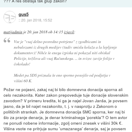
??? A res obstaja tak glup zakon?
gus5
::
20. jan 2018, 15:52
matijadmin
je
20. jan 2018 ob 14:15
izjavil
:
Vse je "vsaj delno posredno potrjeno" z zgodbicami in
nebulozami iz drugih medijev (tudiv smislu kolaža a la lepljenje
dokumentov)! Nihče še enega izpiska ni pokazal niti obiskal
Policije, tožilsva ali vsaj Računskega. ... in svizec zavije folijo v
čokolado!
Medet pa SDS priznala še eno sporno posojilo od podjetja v
višini 60 K.
Požar ne pojasni, zakaj naj bi bilo domnevna donacija sporna ali
celo nezakonita. Kater zakon prepoveduje tuje donacije slovenskim
zavodom? V primeru kredita, ki ga je najel Jovan Janša, je povsem
jasno, da je bil najet nezakonito, t. j. v nasprotju z Zakonom o
političnih strankah. Je domnevna donacija SMC sporna, ker naj bi
šlo za pranje denarja, je denar kriminalnega 'porekla'? O tem avtor
ne ponudi nobene informacije, zgolj omeni znesek v višini 30k €.
Višina vsote ne pritrjuje sumu 'umazanega' denarja, saj je povsem