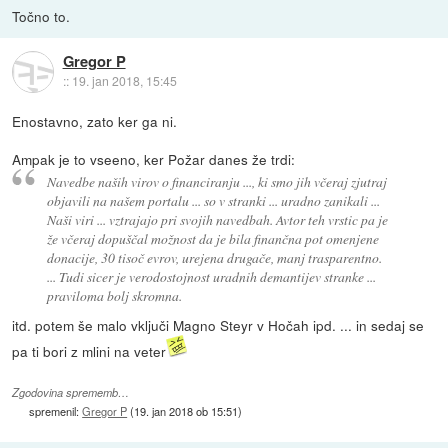
Točno to.
Gregor P
::
19. jan 2018, 15:45
Enostavno, zato ker ga ni.
Ampak je to vseeno, ker Požar danes že trdi:
Navedbe naših virov o financiranju ..., ki smo jih včeraj zjutraj
objavili na našem portalu ... so v stranki ... uradno zanikali ...
Naši viri ... vztrajajo pri svojih navedbah. Avtor teh vrstic pa je
že včeraj dopuščal možnost da je bila finančna pot omenjene
donacije, 30 tisoč evrov, urejena drugače, manj trasparentno.
... Tudi sicer je verodostojnost uradnih demantijev stranke ...
praviloma bolj skromna.
itd. potem še malo vključi Magno Steyr v Hočah ipd. ... in sedaj se
pa ti bori z mlini na veter
Zgodovina sprememb…
spremenil:
Gregor P
(
19. jan 2018 ob 15:51
)