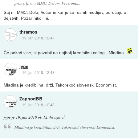
primerljiva z MMC, Delom, Večerom,...
Saj ni. MMC, Delo, Večer in kar je še resnih medijev, poročajo o
dejstvih. Požar nikoli ni.
thramos
::
19. jan 2018, 12:47
Če pokaš vice, si pozabil na najbolj kredibilen cajtng - Mladino.
jype
::
19. jan 2018, 12:48
Mladina je kredibilna, drži. Takorekoč slovenski Economist.
ZaphodBB
::
19. jan 2018, 12:48
jype
je
19. jan 2018 ob 12:48
izjavil
:
Mladina je kredibilna, drži. Takorekoč slovenski Economist.