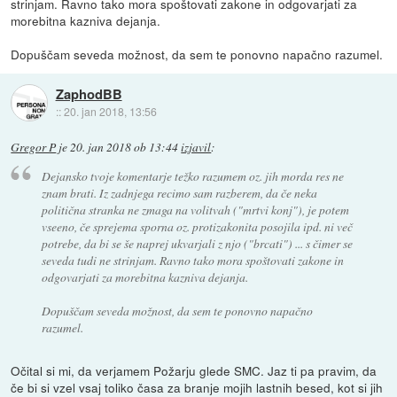
strinjam. Ravno tako mora spoštovati zakone in odgovarjati za
morebitna kazniva dejanja.
Dopuščam seveda možnost, da sem te ponovno napačno razumel.
ZaphodBB
::
20. jan 2018, 13:56
Gregor P
je
20. jan 2018 ob 13:44
izjavil
:
Dejansko tvoje komentarje težko razumem oz. jih morda res ne
znam brati. Iz zadnjega recimo sam razberem, da če neka
politična stranka ne zmaga na volitvah ("mrtvi konj"), je potem
vseeno, če sprejema sporna oz. protizakonita posojila ipd. ni več
potrebe, da bi se še naprej ukvarjali z njo ("brcati") ... s čimer se
seveda tudi ne strinjam. Ravno tako mora spoštovati zakone in
odgovarjati za morebitna kazniva dejanja.
Dopuščam seveda možnost, da sem te ponovno napačno
razumel.
Očital si mi, da verjamem Požarju glede SMC. Jaz ti pa pravim, da
če bi si vzel vsaj toliko časa za branje mojih lastnih besed, kot si jih