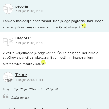
pecorin
::
19. jan 2018, 11:00
Lahko v naslednjih dneh zaradi "medijskega pogroma" nad ubogo
stranko pricakujemo masovne donacije tej stranki?
Gregor P
::
19. jan 2018, 11:09
Z veliko verjetnostjo je odgovor ne. Če ne drugega, ker nimajo
stroškov s panoji oz. plakatiranji po mestih in financiranjem
alternativnih medijev ipd.
T-h-o-r
::
19. jan 2018, 11:14
Gregor P
je
18. jan 2018 ob 23:32
izjavil
:
Lažne
novice
.
carsko bo, ko bodo šli malo prebrskat, pa bo celoten odziv