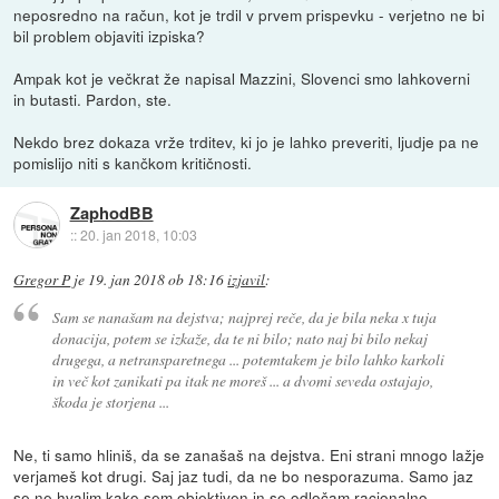
neposredno na račun, kot je trdil v prvem prispevku - verjetno ne bi
bil problem objaviti izpiska?
Ampak kot je večkrat že napisal Mazzini, Slovenci smo lahkoverni
in butasti. Pardon, ste.
Nekdo brez dokaza vrže trditev, ki jo je lahko preveriti, ljudje pa ne
pomislijo niti s kančkom kritičnosti.
ZaphodBB
::
20. jan 2018, 10:03
Gregor P
je
19. jan 2018 ob 18:16
izjavil
:
Sam se nanašam na dejstva; najprej reče, da je bila neka x tuja
donacija, potem se izkaže, da te ni bilo; nato naj bi bilo nekaj
drugega, a netransparetnega ... potemtakem je bilo lahko karkoli
in več kot zanikati pa itak ne moreš ... a dvomi seveda ostajajo,
škoda je storjena ...
Ne, ti samo hliniš, da se zanašaš na dejstva. Eni strani mnogo lažje
verjameš kot drugi. Saj jaz tudi, da ne bo nesporazuma. Samo jaz
se ne hvalim kako sem objektiven in se odločam racionalno,