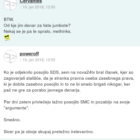
Cervantes
::
19. jan 2018, 13:50
BTW.
Od kje jim denar za tiste jumbote?
Nekaj se je pa le opralo, methinks.
poweroff
::
19. jan 2018, 13:55
Ko je odjeknilo posojilo SDS, sem na nova24tv bral članek, kjer so
zagovarjali stališče, da je stranka pravna oseba zasebnega prava,
ki je dobila zasebno posojilo in to ne bi smelo brigati nikogar, ker
pač ne gre za porabo javnega denarja.
Par dni zatem privlečejo lažno posojilo SMC in pozabijo na svoje
"argumente".
Smešno.
Sicer pa je oboje skupaj pretežno irelevantno.