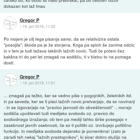
dokazan kot laž lmao
Gregor P
::
19. jan 2018, 11:32
Po mojem je cilj tega pisanja samo, da se relativizira ostala
"posojila"; škoda pa je že storjena. Koga pa sploh še zanima odziv;
in v tem je tudi težava takšnih lažnih novic. Tudi če potem čez
kakšna tri do pet let zmagaš na sodišču, ti v bistvu to ne pomaga
dosti.
Gregor P
::
19. jan 2018, 11:51
... zmagaš pa težko, ker se vedno piše v pogojnikih, želelnikih itd.
in pa seveda, ker se ti pisci lažnih novic pretvarjajo, da so novinarji
- in se izgovarjajo na "pravico javnosti do obveščenosti" -, morajo
sodišča upoštevati tudi medijsko svobodo oz. pravico do
svobodnega izražanja; ob tem pa mediji lahko širše posegajo v
zasebnost javnih osebnosti, če so ti politiki oz. izvršujejo politično
funkcijo. In medijska svoboda dejansko je pomembna! (zato je
zaradi teh nekaj "lažnih prestopnikov", ki sicer dobro služijo na