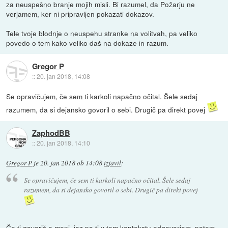
za neuspešno branje mojih misli. Bi razumel, da Požarju ne
verjamem, ker ni pripravljen pokazati dokazov.
Tele tvoje blodnje o neuspehu stranke na volitvah, pa veliko
povedo o tem kako veliko daš na dokaze in razum.
Gregor P
::
20. jan 2018, 14:08
Se opravičujem, če sem ti karkoli napačno očital. Šele sedaj
razumem, da si dejansko govoril o sebi. Drugič pa direkt povej
ZaphodBB
::
20. jan 2018, 14:10
Gregor P
je
20. jan 2018 ob 14:08
izjavil
:
Se opravičujem, če sem ti karkoli napačno očital. Šele sedaj
razumem, da si dejansko govoril o sebi. Drugič pa direkt povej
Če ti govoriš o meni, jaz pa ti v tem kontekstu odgovarjam, potem