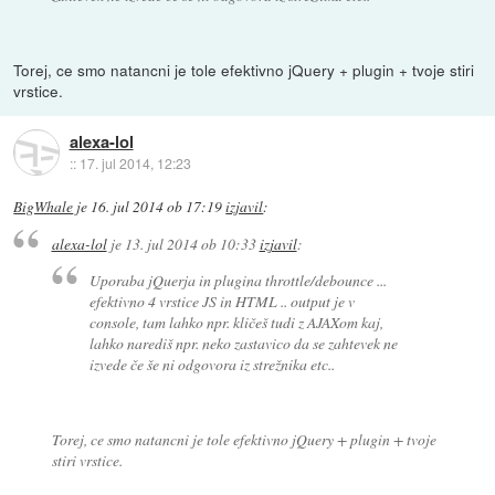
Torej, ce smo natancni je tole efektivno jQuery + plugin + tvoje stiri
vrstice.
alexa-lol
::
17. jul 2014, 12:23
BigWhale
je
16. jul 2014 ob 17:19
izjavil
:
alexa-lol
je
13. jul 2014 ob 10:33
izjavil
:
Uporaba jQuerja in plugina throttle/debounce ...
efektivno 4 vrstice JS in HTML .. output je v
console, tam lahko npr. kličeš tudi z AJAXom kaj,
lahko narediš npr. neko zastavico da se zahtevek ne
izvede če še ni odgovora iz strežnika etc..
Torej, ce smo natancni je tole efektivno jQuery + plugin + tvoje
stiri vrstice.