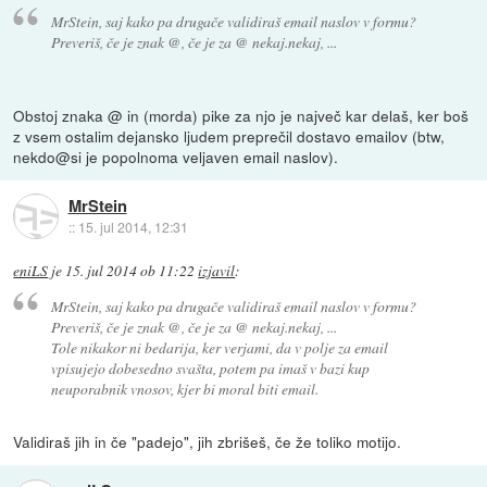
MrStein, saj kako pa drugače validiraš email naslov v formu?
Preveriš, če je znak @, če je za @ nekaj.nekaj, ...
Obstoj znaka @ in (morda) pike za njo je največ kar delaš, ker boš
z vsem ostalim dejansko ljudem preprečil dostavo emailov (btw,
nekdo@si je popolnoma veljaven email naslov).
MrStein
::
15. jul 2014, 12:31
eniLS
je
15. jul 2014 ob 11:22
izjavil
:
MrStein, saj kako pa drugače validiraš email naslov v formu?
Preveriš, če je znak @, če je za @ nekaj.nekaj, ...
Tole nikakor ni bedarija, ker verjami, da v polje za email
vpisujejo dobesedno svašta, potem pa imaš v bazi kup
neuporabnik vnosov, kjer bi moral biti email.
Validiraš jih in če "padejo", jih zbrišeš, če že toliko motijo.