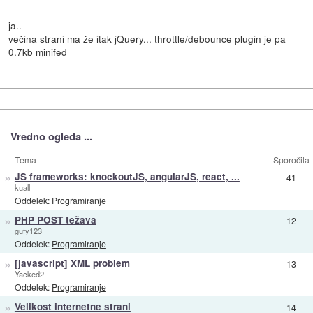
ja..
večina strani ma že itak jQuery... throttle/debounce plugin je pa
0.7kb minifed
Vredno ogleda ...
Tema
Sporočila
»
JS frameworks: knockoutJS, angularJS, react, ...
41
kuall
Oddelek:
Programiranje
»
PHP POST težava
12
gufy123
Oddelek:
Programiranje
»
[javascript] XML problem
13
Yacked2
Oddelek:
Programiranje
»
Velikost internetne strani
14