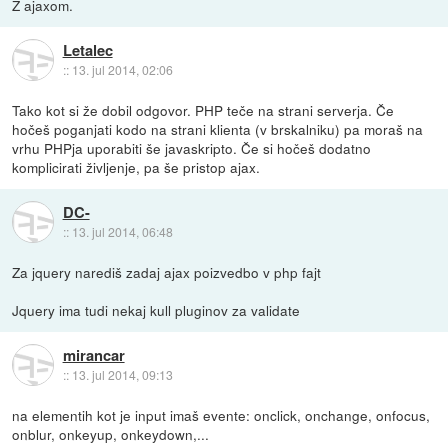
Z ajaxom.
Letalec
::
13. jul 2014, 02:06
Tako kot si že dobil odgovor. PHP teče na strani serverja. Če
hočeš poganjati kodo na strani klienta (v brskalniku) pa moraš na
vrhu PHPja uporabiti še javaskripto. Če si hočeš dodatno
komplicirati življenje, pa še pristop ajax.
DC-
::
13. jul 2014, 06:48
Za jquery narediš zadaj ajax poizvedbo v php fajt
Jquery ima tudi nekaj kull pluginov za validate
mirancar
::
13. jul 2014, 09:13
na elementih kot je input imaš evente: onclick, onchange, onfocus,
onblur, onkeyup, onkeydown,...