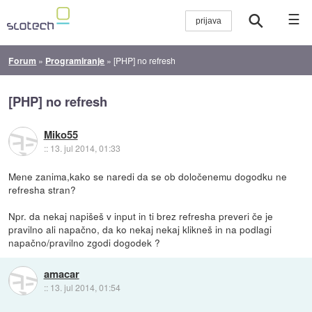
☰
Forum
»
Programiranje
»
[PHP] no refresh
[PHP] no refresh
Miko55
::
13. jul 2014, 01:33
Mene zanima,kako se naredi da se ob določenemu dogodku ne
refresha stran?
Npr. da nekaj napišeš v input in ti brez refresha preveri če je
pravilno ali napačno, da ko nekaj nekaj klikneš in na podlagi
napačno/pravilno zgodi dogodek ?
amacar
::
13. jul 2014, 01:54