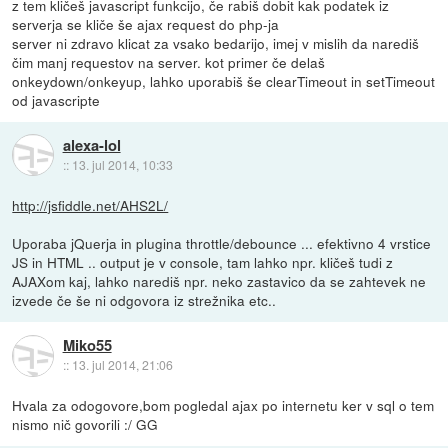
z tem kličeš javascript funkcijo, če rabiš dobit kak podatek iz
serverja se kliče še ajax request do php-ja
server ni zdravo klicat za vsako bedarijo, imej v mislih da narediš
čim manj requestov na server. kot primer če delaš
onkeydown/onkeyup, lahko uporabiš še clearTimeout in setTimeout
od javascripte
alexa-lol
::
13. jul 2014, 10:33
http://jsfiddle.net/AHS2L/
Uporaba jQuerja in plugina throttle/debounce ... efektivno 4 vrstice
JS in HTML .. output je v console, tam lahko npr. kličeš tudi z
AJAXom kaj, lahko narediš npr. neko zastavico da se zahtevek ne
izvede če še ni odgovora iz strežnika etc..
Miko55
::
13. jul 2014, 21:06
Hvala za odogovore,bom pogledal ajax po internetu ker v sql o tem
nismo nič govorili :/ GG