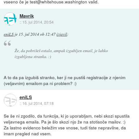
vseeno če je test@whitehouse.washington valid.
Mavrik
::
15. jul 2014, 20:54
eniLS
je
15. jul 2014 ob 12:47
izjavil
:
Že, da pobrišeš ostalo, ampak izgubljen email, je lahko
izgubljena stranka. :)
A to da pa izgubiš stranko, ker ji ne pustiš registracije z njenim
(veljavnim) emailom pa ni problem? :)
eniLS
::
16. jul 2014, 07:18
Se še ni zgodilo, da funkcija, ki jo uporabljam, nebi skozi spustila
veljavnega emaila. Pa je šlo skozi njo že na stotisoče mailov. :)
Za lastno evidenco beležim vse vnose, tudi tiste nepravilne, da
imam pregled nad vsem.