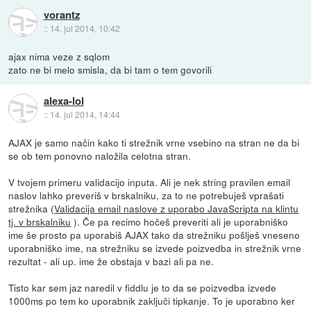
vorantz
::
14. jul 2014, 10:42
ajax nima veze z sqlom
zato ne bi melo smisla, da bi tam o tem govorili
alexa-lol
::
14. jul 2014, 14:44
AJAX je samo način kako ti strežnik vrne vsebino na stran ne da bi
se ob tem ponovno naložila celotna stran.
V tvojem primeru validacijo inputa. Ali je nek string pravilen email
naslov lahko preveriš v brskalniku, za to ne potrebuješ vprašati
strežnika (
Validacija email naslove z uporabo JavaScripta na klintu
tj. v brskalniku
). Če pa recimo hočeš preveriti ali je uporabniško
ime še prosto pa uporabiš AJAX tako da strežniku pošlješ vneseno
uporabniško ime, na strežniku se izvede poizvedba in strežnik vrne
rezultat - ali up. ime že obstaja v bazi ali pa ne.
Tisto kar sem jaz naredil v fiddlu je to da se poizvedba izvede
1000ms po tem ko uporabnik zaključi tipkanje. To je uporabno ker