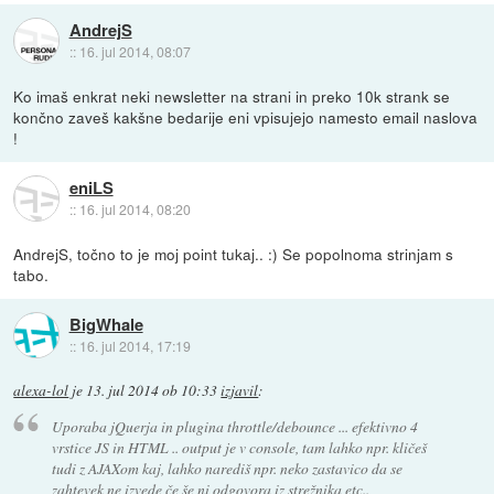
AndrejS
::
16. jul 2014, 08:07
Ko imaš enkrat neki newsletter na strani in preko 10k strank se
končno zaveš kakšne bedarije eni vpisujejo namesto email naslova
!
eniLS
::
16. jul 2014, 08:20
AndrejS, točno to je moj point tukaj.. :) Se popolnoma strinjam s
tabo.
BigWhale
::
16. jul 2014, 17:19
alexa-lol
je
13. jul 2014 ob 10:33
izjavil
:
Uporaba jQuerja in plugina throttle/debounce ... efektivno 4
vrstice JS in HTML .. output je v console, tam lahko npr. kličeš
tudi z AJAXom kaj, lahko narediš npr. neko zastavico da se
zahtevek ne izvede če še ni odgovora iz strežnika etc..