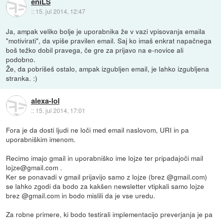
eniLS
::
15. jul 2014, 12:47
Ja, ampak veliko bolje je uporabnika že v vazi vpisovanja emaila
"motivirati", da vpiše pravilen email. Saj ko imaš enkrat napačnega
boš težko dobil pravega, če gre za prijavo na e-novice ali
podobno.
Že, da pobrišeš ostalo, ampak izgubljen email, je lahko izgubljena
stranka. :)
alexa-lol
::
15. jul 2014, 17:01
Fora je da dosti ljudi ne loči med email naslovom, URI in pa
uporabniškim imenom.
Recimo imajo gmail in uporabniško ime lojze ter pripadajoči mail
lojze@gmail.com .
Ker se ponavadi v gmail prijavijo samo z lojze (brez @gmail.com)
se lahko zgodi da bodo za kakšen newsletter vtipkali samo lojze
brez @gmail.com in bodo mislili da je vse uredu.
Za robne primere, ki bodo testirali implementacijo preverjanja je pa