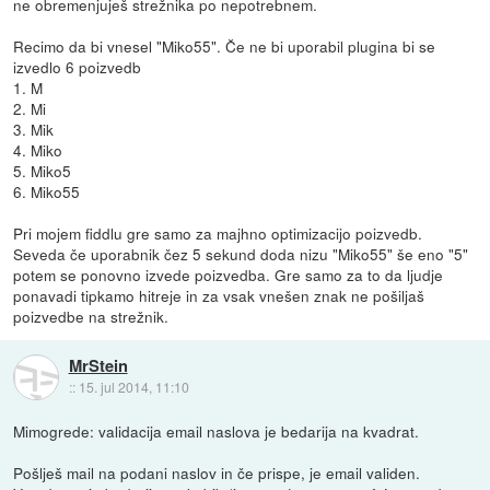
ne obremenjuješ strežnika po nepotrebnem.
Recimo da bi vnesel "Miko55". Če ne bi uporabil plugina bi se
izvedlo 6 poizvedb
1. M
2. Mi
3. Mik
4. Miko
5. Miko5
6. Miko55
Pri mojem fiddlu gre samo za majhno optimizacijo poizvedb.
Seveda če uporabnik čez 5 sekund doda nizu "Miko55" še eno "5"
potem se ponovno izvede poizvedba. Gre samo za to da ljudje
ponavadi tipkamo hitreje in za vsak vnešen znak ne pošiljaš
poizvedbe na strežnik.
MrStein
::
15. jul 2014, 11:10
Mimogrede: validacija email naslova je bedarija na kvadrat.
Pošlješ mail na podani naslov in če prispe, je email validen.