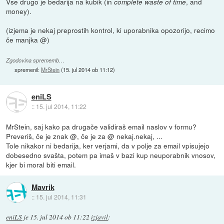
Vse drugo je bedarija na kubik (in
, and
complete waste of time
money).
(izjema je nekaj preprostih kontrol, ki uporabnika opozorijo, recimo
če manjka @)
Zgodovina sprememb…
spremenil:
MrStein
(
15. jul 2014 ob 11:12
)
eniLS
::
15. jul 2014, 11:22
MrStein, saj kako pa drugače validiraš email naslov v formu?
Preveriš, če je znak @, če je za @ nekaj.nekaj, ...
Tole nikakor ni bedarija, ker verjami, da v polje za email vpisujejo
dobesedno svašta, potem pa imaš v bazi kup neuporabnik vnosov,
kjer bi moral biti email.
Mavrik
::
15. jul 2014, 11:31
eniLS
je
15. jul 2014 ob 11:22
izjavil
: