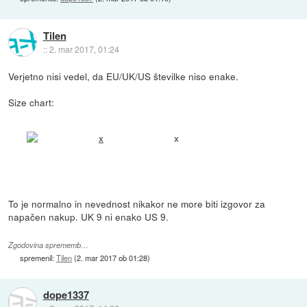
Tilen
::
2. mar 2017, 01:24
Verjetno nisi vedel, da EU/UK/US številke niso enake.
Size chart:
x
To je normalno in nevednost nikakor ne more biti izgovor za
napačen nakup. UK 9 ni enako US 9.
Zgodovina sprememb…
spremenil:
Tilen
(
2. mar 2017 ob 01:28
)
dope1337