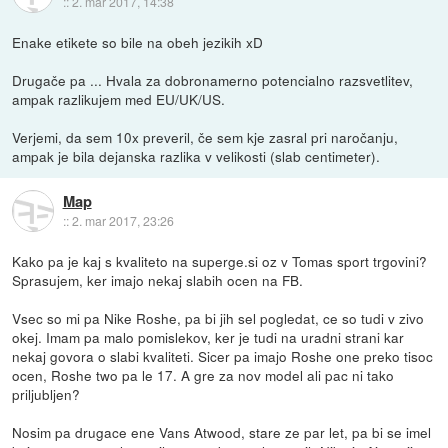
::
2. mar 2017, 14:38
Enake etikete so bile na obeh jezikih xD
Drugače pa ... Hvala za dobronamerno potencialno razsvetlitev,
ampak razlikujem med EU/UK/US.
Verjemi, da sem 10x preveril, če sem kje zasral pri naročanju,
ampak je bila dejanska razlika v velikosti (slab centimeter).
Map
::
2. mar 2017, 23:26
Kako pa je kaj s kvaliteto na superge.si oz v Tomas sport trgovini?
Sprasujem, ker imajo nekaj slabih ocen na FB.
Vsec so mi pa Nike Roshe, pa bi jih sel pogledat, ce so tudi v zivo
okej. Imam pa malo pomislekov, ker je tudi na uradni strani kar
nekaj govora o slabi kvaliteti. Sicer pa imajo Roshe one preko tisoc
ocen, Roshe two pa le 17. A gre za nov model ali pac ni tako
priljubljen?
Nosim pa drugace ene Vans Atwood, stare ze par let, pa bi se imel