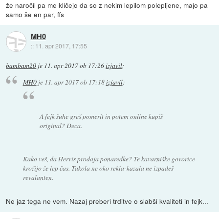
že naročil pa me kličejo da so z nekim lepilom polepljene, majo pa
samo še en par, ffs
MH0
::
11. apr 2017, 17:55
bambam20
je
11. apr 2017 ob 17:26
izjavil
:
MH0
je
11. apr 2017 ob 17:18
izjavil
:
A fejk šuhe greš pomerit in potem online kupiš
original? Deca.
Kako veš, da Hervis prodaja ponaredke? Te kavarniške govorice
krožijo že lep čas. Takola ne oko rekla-kazala ne izpadeš
revalanten.
Ne jaz tega ne vem. Nazaj preberi trditve o slabši kvaliteti in fejk...