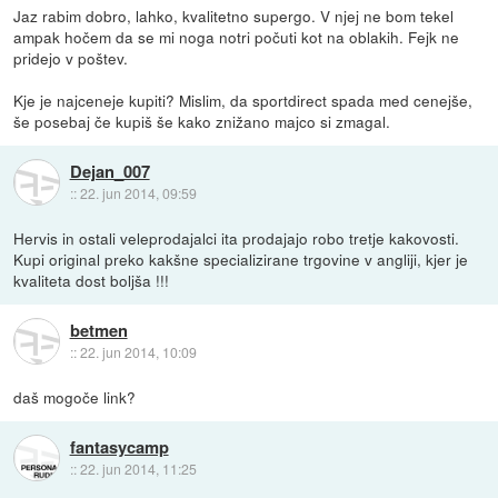
Jaz rabim dobro, lahko, kvalitetno supergo. V njej ne bom tekel
ampak hočem da se mi noga notri počuti kot na oblakih. Fejk ne
pridejo v poštev.
Kje je najceneje kupiti? Mislim, da sportdirect spada med cenejše,
še posebaj če kupiš še kako znižano majco si zmagal.
Dejan_007
::
22. jun 2014, 09:59
Hervis in ostali veleprodajalci ita prodajajo robo tretje kakovosti.
Kupi original preko kakšne specializirane trgovine v angliji, kjer je
kvaliteta dost boljša !!!
betmen
::
22. jun 2014, 10:09
daš mogoče link?
fantasycamp
::
22. jun 2014, 11:25