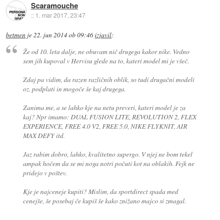
Scaramouche
::
1. mar 2017, 23:47
betmen
je
22. jun 2014 ob 09:46
izjavil
:
Že od 10. leta dalje, ne obuvam nič drugega kakor nike. Vedno
sem jih kupoval v Hervisu glede na to, kateri model mi je všeč.
Zdaj pa vidim, da razen različnih oblik, so tudi drugačni modeli
oz. podplati in mogoče še kaj drugega.
Zanima me, a se lahko kje na netu preveri, kateri model je za
kaj? Npr imamo: DUAL FUSION LITE, REVOLUTION 2, FLEX
EXPERIENCE, FREE 4.0 V2, FREE 5.0, NIKE FLYKNIT, AIR
MAX DEFY itd.
Jaz rabim dobro, lahko, kvalitetno supergo. V njej ne bom tekel
ampak hočem da se mi noga notri počuti kot na oblakih. Fejk ne
pridejo v poštev.
Kje je najceneje kupiti? Mislim, da sportdirect spada med
cenejše, še posebaj če kupiš še kako znižano majco si zmagal.