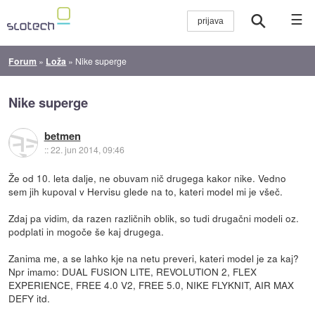
☰
Forum
»
Loža
»
Nike superge
Nike superge
betmen
::
22. jun 2014, 09:46
Že od 10. leta dalje, ne obuvam nič drugega kakor nike. Vedno
sem jih kupoval v Hervisu glede na to, kateri model mi je všeč.
Zdaj pa vidim, da razen različnih oblik, so tudi drugačni modeli oz.
podplati in mogoče še kaj drugega.
Zanima me, a se lahko kje na netu preveri, kateri model je za kaj?
Npr imamo: DUAL FUSION LITE, REVOLUTION 2, FLEX
EXPERIENCE, FREE 4.0 V2, FREE 5.0, NIKE FLYKNIT, AIR MAX
DEFY itd.