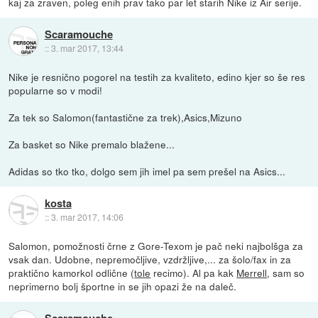
kaj za zraven, poleg enih prav tako par let starih Nike iz Air serije.
Scaramouche
::
3. mar 2017, 13:44
Nike je resnično pogorel na testih za kvaliteto, edino kjer so še res
popularne so v modi!
Za tek so Salomon(fantastične za trek),Asics,Mizuno
Za basket so Nike premalo blažene...
Adidas so tko tko, dolgo sem jih imel pa sem prešel na Asics...
kosta
::
3. mar 2017, 14:06
Salomon, pomožnosti črne z Gore-Texom je pač neki najbolšga za
vsak dan. Udobne, nepremočljive, vzdržljive,... za šolo/fax in za
praktično kamorkol odlične (
tole
recimo). Al pa kak
Merrell
, sam so
neprimerno bolj športne in se jih opazi že na daleč.