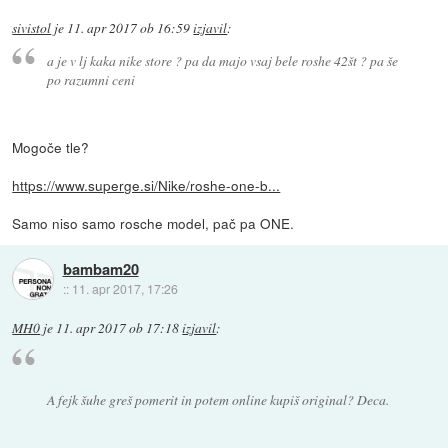
sivistol
je
11. apr 2017 ob 16:59
izjavil
:
a je v lj kaka nike store ? pa da majo vsaj bele roshe 42št ? pa še
po razumni ceni
Mogoče tle?
https://www.superge.si/Nike/roshe-one-b...
Samo niso samo rosche model, pač pa ONE.
bambam20
::
11. apr 2017, 17:26
MH0
je
11. apr 2017 ob 17:18
izjavil
:
A fejk šuhe greš pomerit in potem online kupiš original? Deca.