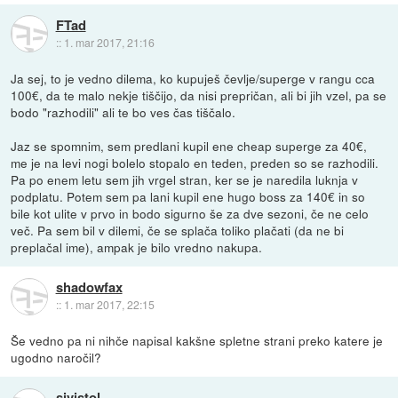
FTad
::
1. mar 2017, 21:16
Ja sej, to je vedno dilema, ko kupuješ čevlje/superge v rangu cca
100€, da te malo nekje tiščijo, da nisi prepričan, ali bi jih vzel, pa se
bodo "razhodili" ali te bo ves čas tiščalo.
Jaz se spomnim, sem predlani kupil ene cheap superge za 40€,
me je na levi nogi bolelo stopalo en teden, preden so se razhodili.
Pa po enem letu sem jih vrgel stran, ker se je naredila luknja v
podplatu. Potem sem pa lani kupil ene hugo boss za 140€ in so
bile kot ulite v prvo in bodo sigurno še za dve sezoni, če ne celo
več. Pa sem bil v dilemi, če se splača toliko plačati (da ne bi
preplačal ime), ampak je bilo vredno nakupa.
shadowfax
::
1. mar 2017, 22:15
Še vedno pa ni nihče napisal kakšne spletne strani preko katere je
ugodno naročil?
sivistol