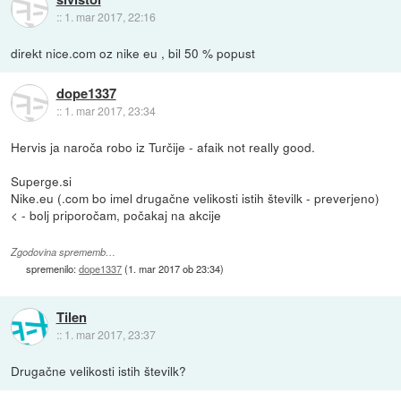
::
1. mar 2017, 22:16
direkt nice.com oz nike eu , bil 50 % popust
dope1337
::
1. mar 2017, 23:34
Hervis ja naroča robo iz Turčije - afaik not really good.
Superge.si
Nike.eu (.com bo imel drugačne velikosti istih številk - preverjeno)
< - bolj priporočam, počakaj na akcije
Zgodovina sprememb…
spremenilo:
dope1337
(
1. mar 2017 ob 23:34
)
Tilen
::
1. mar 2017, 23:37
Drugačne velikosti istih številk?