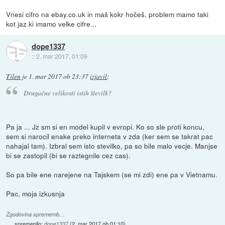
Vnesi cifro na ebay.co.uk in maš kokr hočeš, problem mamo taki
kot jaz ki imamo velke cifre...
dope1337
::
2. mar 2017, 01:09
Tilen
je
1. mar 2017 ob 23:37
izjavil
:
Drugačne velikosti istih številk?
Pa ja ... Jz sm si en model kupil v evropi. Ko so sle proti koncu,
sem si narocil enake preko interneta v zda (ker sem se takrat pac
nahajal tam). Izbral sem isto stevilko, pa so bile malo vecje. Manjse
bi se zastopil (bi se raztegnile cez cas).
So pa bile ene narejene na Tajskem (se mi zdi) ene pa v Vietnamu.
Pac, moja izkusnja
Zgodovina sprememb…
spremenilo:
dope1337
(
2. mar 2017 ob 01:10
)