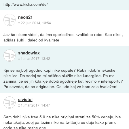
http://www.kickz.com/de/
neon21
::
22. jun 2014, 13:54
Jaz še nisem videl , da ima sportsdirect kvalitetno robo. Kao nike ,
adidas šuhi , daleč od kvalitete .
shadowfax
::
1. mar 2017, 13:42
Kje se najbolj ugodno kupi nike copate? Rabim dobre tekaške
nike-ice. Do sedaj so mi odlično služile nike lunarglide. Pa me
zanima, če se jih kda kje dobiti ugodneje kot recimo v intersportu?
Pa seveda, da so originalne. Če kdo kaj ve bom zelo hvaležen!
sivistol
::
1. mar 2017, 14:47
Sam dobil nike free 5.0 na nike original strani za 50% ceneje, bla
neka akcija, zdej pa tezim nike na twitterju ce dajo kako promo
codo za nike roshe one