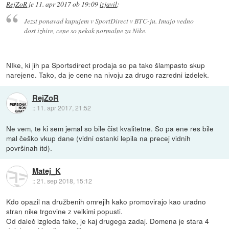
RejZoR
je
11. apr 2017 ob 19:09
izjavil
:
Jezst ponavad kupujem v SportDirect v BTC-ju. Imajo vedno
dost izbire, cene so nekak normalne za Nike.
NIke, ki jih pa Sportsdirect prodaja so pa tako šlampasto skup
narejene. Tako, da je cene na nivoju za drugo razredni izdelek.
RejZoR
::
11. apr 2017, 21:52
Ne vem, te ki sem jemal so bile čist kvalitetne. So pa ene res bile
mal češko vkup dane (vidni ostanki lepila na precej vidnih
površinah itd).
Matej_K
::
21. sep 2018, 15:12
Kdo opazil na družbenih omrejih kako promovirajo kao uradno
stran nike trgovine z velkimi popusti.
Od daleč izgleda fake, je kaj drugega zadaj. Domena je stara 4