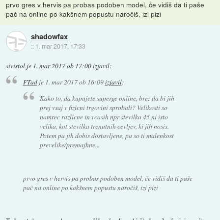
prvo gres v hervis pa probas podoben model, če vidiš da ti paše
pač na online po kakšnem popustu naročiš, izi pizi
shadowfax
::
1. mar 2017, 17:33
sivistol
je
1. mar 2017 ob 17:00
izjavil
:
FTad
je
1. mar 2017 ob 16:09
izjavil
:
Kako to, da kupujete superge online, brez da bi jih
prej vsaj v fizicni trgovini sprobali? Velikosti so
namrec razlicne in vcasih npr stevilka 45 ni isto
velika, kot stevilka trenutnih cevljev, ki jih nosis.
Potem pa jih dobis dostavljene, pa so ti malenkost
prevelike/premajhne...
prvo gres v hervis pa probas podoben model, če vidiš da ti paše
pač na online po kakšnem popustu naročiš, izi pizi