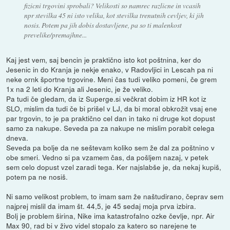
fizicni trgovini sprobali? Velikosti so namrec razlicne in vcasih
npr stevilka 45 ni isto velika, kot stevilka trenutnih cevljev, ki jih
nosis. Potem pa jih dobis dostavljene, pa so ti malenkost
prevelike/premajhne...
Kaj jest vem, saj bencin je praktično isto kot poštnina, ker do
Jesenic in do Kranja je nekje enako, v Radovljici in Lescah pa ni
neke ornk športne trgovine. Meni čas tudi veliko pomeni, če grem
1x na 2 leti do Kranja ali Jesenic, je že veliko.
Pa tudi če gledam, da iz Superge.si večkrat dobim iz HR kot iz
SLO, mislim da tudi če bi prišel v LJ, da bi moral obkrožit vsaj ene
par trgovin, to je pa praktično cel dan in tako ni druge kot dopust
samo za nakupe. Seveda pa za nakupe ne mislim porabit celega
dneva.
Seveda pa bolje da ne seštevam koliko sem že dal za poštnino v
obe smeri. Vedno si pa vzamem čas, da pošljem nazaj, v petek
sem celo dopust vzel zaradi tega. Ker najslabše je, da nekaj kupiš,
potem pa ne nosiš.
Ni samo velikost problem, to imam sam že naštudirano, čeprav sem
najprej mislil da imam št. 44,5, je 45 sedaj moja prva izbira.
Bolj je problem širina, Nike ima katastrofalno ozke čevlje, npr. Air
Max 90, rad bi v živo videl stopalo za katero so narejene te