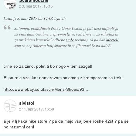
Scaramouche
::
3. mar 2017, 15:15
kosta
je
3. mar 2017 ob 14:06
izjavil
:
Salomon, pomožnosti črne z Gore-Texom je pač neki najbolšga
za vsak dan. Udobne, nepremočljive, vzdržljive,... za šolo/fax in
za praktično kamorkol odlične (
tole
recimo). Al pa kak
Merrell
,
sam so neprimerno bolj športne in se jih opazi že na daleč.
črne so za zimo, polet ti bo nogo v tem zažgal!
Bi pa raje vzel kar nameravam salomon z kramparcam za trek!
http://www.ebay.co.uk/sch/Mens-Shoes/93...
sivistol
::
11. apr 2017, 16:59
a je v lj kaka nike store ? pa da majo vsaj bele roshe 42št ? pa še
po razumni ceni