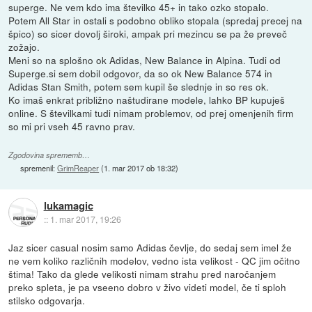
superge. Ne vem kdo ima številko 45+ in tako ozko stopalo.
Potem All Star in ostali s podobno obliko stopala (spredaj precej na
špico) so sicer dovolj široki, ampak pri mezincu se pa že preveč
zožajo.
Meni so na splošno ok Adidas, New Balance in Alpina. Tudi od
Superge.si sem dobil odgovor, da so ok New Balance 574 in
Adidas Stan Smith, potem sem kupil še slednje in so res ok.
Ko imaš enkrat približno naštudirane modele, lahko BP kupuješ
online. S številkami tudi nimam problemov, od prej omenjenih firm
so mi pri vseh 45 ravno prav.
Zgodovina sprememb…
spremenil:
GrimReaper
(
1. mar 2017 ob 18:32
)
lukamagic
::
1. mar 2017, 19:26
Jaz sicer casual nosim samo Adidas čevlje, do sedaj sem imel že
ne vem koliko različnih modelov, vedno ista velikost - QC jim očitno
štima! Tako da glede velikosti nimam strahu pred naročanjem
preko spleta, je pa vseeno dobro v živo videti model, če ti sploh
stilsko odgovarja.