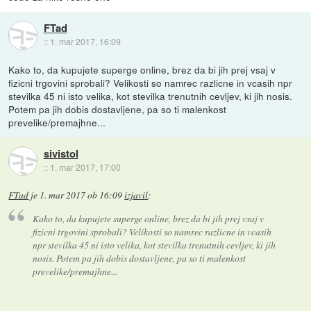
FTad
::
1. mar 2017, 16:09
Kako to, da kupujete superge online, brez da bi jih prej vsaj v
fizicni trgovini sprobali? Velikosti so namrec razlicne in vcasih npr
stevilka 45 ni isto velika, kot stevilka trenutnih cevljev, ki jih nosis.
Potem pa jih dobis dostavljene, pa so ti malenkost
prevelike/premajhne...
sivistol
::
1. mar 2017, 17:00
FTad
je
1. mar 2017 ob 16:09
izjavil
:
Kako to, da kupujete superge online, brez da bi jih prej vsaj v
fizicni trgovini sprobali? Velikosti so namrec razlicne in vcasih
npr stevilka 45 ni isto velika, kot stevilka trenutnih cevljev, ki jih
nosis. Potem pa jih dobis dostavljene, pa so ti malenkost
prevelike/premajhne...