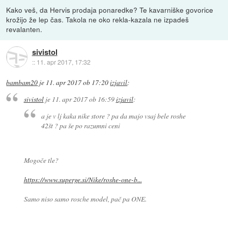
Kako veš, da Hervis prodaja ponaredke? Te kavarniške govorice
krožijo že lep čas. Takola ne oko rekla-kazala ne izpadeš
revalanten.
sivistol
::
11. apr 2017, 17:32
bambam20
je
11. apr 2017 ob 17:20
izjavil
:
sivistol
je
11. apr 2017 ob 16:59
izjavil
:
a je v lj kaka nike store ? pa da majo vsaj bele roshe
42št ? pa še po razumni ceni
Mogoče tle?
https://www.superge.si/Nike/roshe-one-b...
Samo niso samo rosche model, pač pa ONE.