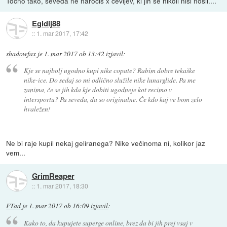
Točno tako, seveda ne naročiš x čevljev, ki jih še nikoli nisi nosil....
Egidij88
::
1. mar 2017, 17:42
shadowfax
je
1. mar 2017 ob 13:42
izjavil
:
Kje se najbolj ugodno kupi nike copate? Rabim dobre tekaške
nike-ice. Do sedaj so mi odlično služile nike lunarglide. Pa me
zanima, če se jih kda kje dobiti ugodneje kot recimo v
intersportu? Pa seveda, da so originalne. Če kdo kaj ve bom zelo
hvaležen!
Ne bi raje kupil nekaj geliranega? Nike večinoma ni, kolikor jaz
vem...
GrimReaper
::
1. mar 2017, 18:30
FTad
je
1. mar 2017 ob 16:09
izjavil
:
Kako to, da kupujete superge online, brez da bi jih prej vsaj v