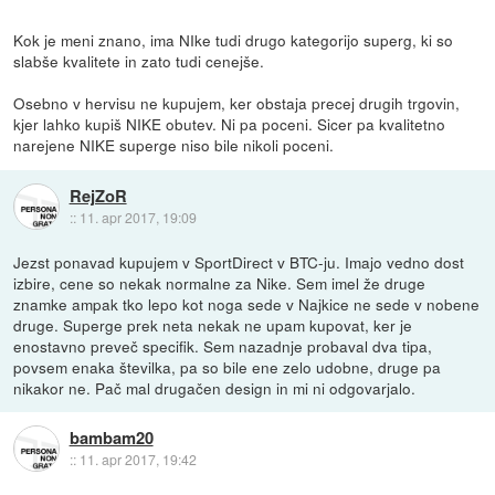
Kok je meni znano, ima NIke tudi drugo kategorijo superg, ki so
slabše kvalitete in zato tudi cenejše.
Osebno v hervisu ne kupujem, ker obstaja precej drugih trgovin,
kjer lahko kupiš NIKE obutev. Ni pa poceni. Sicer pa kvalitetno
narejene NIKE superge niso bile nikoli poceni.
RejZoR
::
11. apr 2017, 19:09
Jezst ponavad kupujem v SportDirect v BTC-ju. Imajo vedno dost
izbire, cene so nekak normalne za Nike. Sem imel že druge
znamke ampak tko lepo kot noga sede v Najkice ne sede v nobene
druge. Superge prek neta nekak ne upam kupovat, ker je
enostavno preveč specifik. Sem nazadnje probaval dva tipa,
povsem enaka številka, pa so bile ene zelo udobne, druge pa
nikakor ne. Pač mal drugačen design in mi ni odgovarjalo.
bambam20
::
11. apr 2017, 19:42