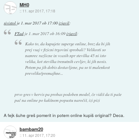
MH0
::
11. apr 2017, 17:18
sivistol
je
1. mar 2017 ob 17:00
izjavil
:
FTad
je
1. mar 2017 ob 16:09
izjavil
:
Kako to, da kupujete superge online, brez da bi jih
prej vsaj v fizicni trgovini sprobali? Velikosti so
namrec razlicne in vcasih npr stevilka 45 ni isto
velika, kot stevilka trenutnih cevljev, ki jih nosis.
Potem pa jih dobis dostavljene, pa so ti malenkost
prevelike/premajhne...
prvo gres v hervis pa probas podoben model, če vidiš da ti paše
pač na online po kakšnem popustu naročiš, izi pizi
A fejk šuhe greš pomerit in potem online kupiš original? Deca.
bambam20
::
11. apr 2017, 17:20