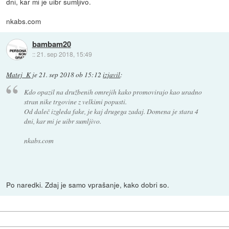
dni, kar mi je uibr sumljivo.
nkabs.com
bambam20
::
21. sep 2018, 15:49
Matej_K
je
21. sep 2018 ob 15:12
izjavil
:
Kdo opazil na družbenih omrejih kako promovirajo kao uradno
stran nike trgovine z velkimi popusti.
Od daleč izgleda fake, je kaj drugega zadaj. Domena je stara 4
dni, kar mi je uibr sumljivo.
nkabs.com
Po naredki. Zdaj je samo vprašanje, kako dobri so.