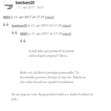
bambam20
::
11. apr 2017, 18:01
MH0
je
11. apr 2017 ob 17:55
izjavil
:
bambam20
je
11. apr 2017 ob 17:26
izjavil
:
MH0
je
11. apr 2017 ob 17:18
izjavil
:
A fejk šuhe greš pomerit in potem
online kupiš original? Deca.
Kako veš, da Hervis prodaja ponaredke? Te
kavarniške govorice krožijo že lep čas. Takola ne
oko rekla-kazala ne izpadeš revalanten.
Ne jaz tega ne vem. Nazaj preberi trditve o slabši kvaliteti in
fejk...