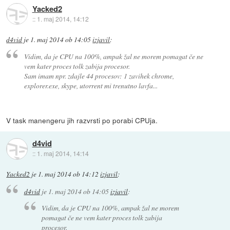
Yacked2
::
1. maj 2014, 14:12
d4vid
je
1. maj 2014 ob 14:05
izjavil
:
Vidim, da je CPU na 100%, ampak žal ne morem pomagat če ne
vem kater proces tolk zabija procesor.
Sam imam npr. zdajle 44 procesov: 1 zavihek chrome,
explorer.exe, skype, utorrent mi trenutno lavfa...
V task manengeru jih razvrsti po porabi CPUja.
d4vid
::
1. maj 2014, 14:14
Yacked2
je
1. maj 2014 ob 14:12
izjavil
:
d4vid
je
1. maj 2014 ob 14:05
izjavil
:
Vidim, da je CPU na 100%, ampak žal ne morem
pomagat če ne vem kater proces tolk zabija
procesor.