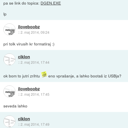
pa se link do topica:
DGEN.EXE
lp
iloveboobz
::
2. maj 2014, 09:24
pri tolk virusih kr formatiraj :)
ciklon
::
2. maj 2014, 17:44
ok bom to jutri zrihtu
eno vprašanje, a lahko bootaš iz USBja?
iloveboobz
::
2. maj 2014, 17:45
seveda lahko
ciklon
::
2. maj 2014, 17:49