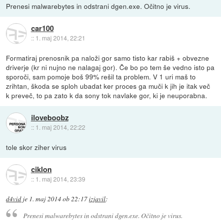
Prenesi malwarebytes in odstrani dgen.exe. Očitno je virus.
car100
::
1. maj 2014, 22:21
Formatiraj prenosnik pa naloži gor samo tisto kar rabiš + obvezne
driverje (kr ni nujno ne nalagaj gor). Če bo po tem še vedno isto pa
sporoči, sam pomoje boš 99% rešil ta problem. V 1 uri maš to
zrihtan, škoda se sploh ubadat ker proces ga muči k jih je itak več
k preveč, to pa zato k da sony tok navlake gor, ki je neuporabna.
iloveboobz
::
1. maj 2014, 22:22
tole skor ziher virus
ciklon
::
1. maj 2014, 23:39
d4vid
je
1. maj 2014 ob 22:17
izjavil
:
Prenesi malwarebytes in odstrani dgen.exe. Očitno je virus.