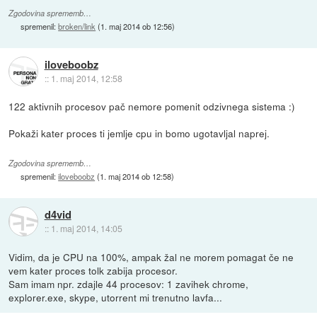
Zgodovina sprememb…
spremenil:
broken/link
(
1. maj 2014 ob 12:56
)
iloveboobz
::
1. maj 2014, 12:58
122 aktivnih procesov pač nemore pomenit odzivnega sistema :)
Pokaži kater proces ti jemlje cpu in bomo ugotavljal naprej.
Zgodovina sprememb…
spremenil:
iloveboobz
(
1. maj 2014 ob 12:58
)
d4vid
::
1. maj 2014, 14:05
Vidim, da je CPU na 100%, ampak žal ne morem pomagat če ne
vem kater proces tolk zabija procesor.
Sam imam npr. zdajle 44 procesov: 1 zavihek chrome,
explorer.exe, skype, utorrent mi trenutno lavfa...