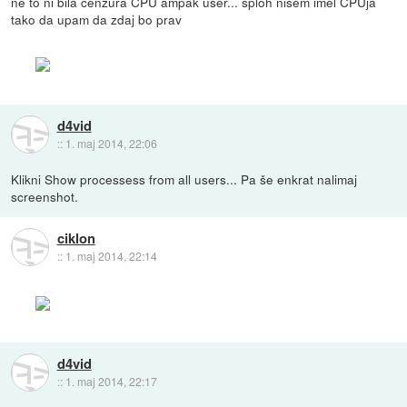
ne to ni bila cenzura CPU ampak user... sploh nisem imel CPUja
tako da upam da zdaj bo prav
d4vid
::
1. maj 2014, 22:06
Klikni Show processess from all users... Pa še enkrat nalimaj
screenshot.
ciklon
::
1. maj 2014, 22:14
d4vid
::
1. maj 2014, 22:17