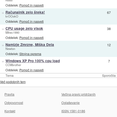
Kiddo
Oddelek:
Pomoč in nasveti
»
Računalnik zelo šteka!
67
krOOokO
Oddelek:
Pomoč in nasveti
»
CPU usage zelo visok
38
Mihec1990
Oddelek:
Pomoč in nasveti
»
Namizje Zmrzne, Miška Dela
12
Newton
Oddelek:
Strojna oprema
»
Windows XP Pro 100% cpu load
7
CCMbrother
Oddelek:
Pomoč in nasveti
Tema
Sporočila
Več podobnih tem
Pravila
Večina pravic pridržanih
Odgovornost
Oglaševanje
Kontakt
ISSN 1581-0186