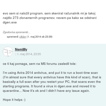
evo sem si naložil program. sem skeniral računalnik mi je takoj
najdlo 273 zlonamernih programov. nevem pa kako se odstrani
dgen.exe
Zgodovina sprememb…
spremenil:
ciklon
(
1. maj 2014 ob 23:39
)
NemMy
::
1. maj 2014, 23:55
ce ti kaj pomaga, sem na MS forumu zasledil tole:
I'm using Avira 2014 antivirus, and put it to run a boot-time scan
(I'm almost sure that every antivirus have this kind of scan), that is
basically a full scan after you restart your PC, that scans even the
starting programs. It found a virus in dgen.exe and moved it to
quarantine... Now it's ok and I didn't have any issue again.
Hope it helps :)