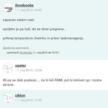
iloveboobz
::
1. maj 2014, 10:40
zapacan sistem maš..
opcijsko je pa tudi, da se stvar pregreva...
prilimaj temparature (hwinfo) in prtscr taskmanagerja..
Zgodovina sprememb…
spremenil:
iloveboobz
(
1. maj 2014 ob 10:41
)
opeter
::
1. maj 2014, 10:58
Ali pa se disk poslavja ... če bi bili RAMi, pol bi dobival npr. modre
ekrane.
ciklon
::
1. maj 2014, 11:02