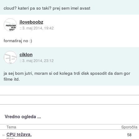
cloud? kateri pa so taki? prej sem imel avast
iloveboobz
::
3. maj 2014, 19:42
formatiraj no :)
ciklon
::
3. maj 2014, 23:12
ja sej bom jutri, moram si od kolega trdi disk sposodit da dam gor
filme itd.
Vredno ogleda ...
Tema
Sporočila
»
CPU težava.
58