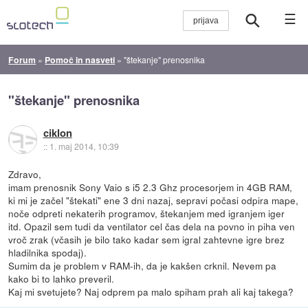
☰
Forum
»
Pomoč in nasveti
»
"štekanje" prenosnika
"štekanje" prenosnika
ciklon
::
1. maj 2014, 10:39
Zdravo,
imam prenosnik Sony Vaio s i5 2.3 Ghz procesorjem in 4GB RAM,
ki mi je začel "štekati" ene 3 dni nazaj, sepravi počasi odpira mape,
noče odpreti nekaterih programov, štekanjem med igranjem iger
itd. Opazil sem tudi da ventilator cel čas dela na povno in piha ven
vroč zrak (včasih je bilo tako kadar sem igral zahtevne igre brez
hladilnika spodaj).
Sumim da je problem v RAM-ih, da je kakšen crknil. Nevem pa
kako bi to lahko preveril.
Kaj mi svetujete? Naj odprem pa malo spiham prah ali kaj takega?