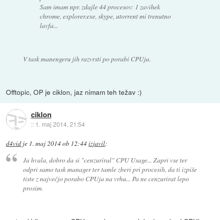
Sam imam npr. zdajle 44 procesov: 1 zavihek
chrome, explorer.exe, skype, utorrent mi trenutno
lavfa...
V task manengeru jih razvrsti po porabi CPUja.
Offtopic, OP je ciklon, jaz nimam teh težav :)
ciklon
::
1. maj 2014, 21:54
d4vid
je
1. maj 2014 ob 12:44
izjavil
:
Ja hvala, dobro da si "cenzuriral" CPU Usage... Zapri vse ter
odpri samo task manager ter tamle zberi pri procesih, da ti izpiše
tiste z največjo porabo CPUja na vrhu... Pa ne cenzurirat lepo
prosim.