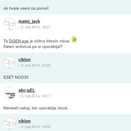
ok hvala vsem za pomoč
matej_jack
::
2. maj 2014, 18:27
Ta
DGEN.exe
je očitno bitcoin miner
Kateri antivirus pa si uporabljal?
ciklon
::
3. maj 2014, 14:20
ESET NOD32
s6c-gEL
::
3. maj 2014, 16:17
Namesti nekaj, kar uporablja cloud.
ciklon
::
3. maj 2014, 19:00