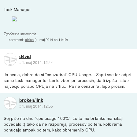
Task Manager
Zgodovina sprememb…
spremenil:
ciklon
(
1. maj 2014 ob 11:19
)
d4vid
::
1. maj 2014, 12:44
Ja hvala, dobro da si "cenzuriral" CPU Usage... Zapri vse ter odpri
samo task manager ter tamle zberi pri procesih, da ti izpiše tiste z
največjo porabo CPUja na vrhu... Pa ne cenzurirat lepo prosim.
broken/link
::
1. maj 2014, 12:55
Sej piše na dnu "cpu usage 100%". že to mu bi lahko marsikaj
povedalo ;) tako da ne razporejaj procesov po tem, kolk rama
ponucajo ampak po tem, kako obremenijo CPU.