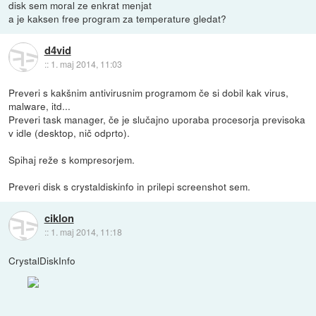
disk sem moral ze enkrat menjat
a je kaksen free program za temperature gledat?
d4vid
::
1. maj 2014, 11:03
Preveri s kakšnim antivirusnim programom če si dobil kak virus,
malware, itd...
Preveri task manager, če je slučajno uporaba procesorja previsoka
v idle (desktop, nič odprto).
Spihaj reže s kompresorjem.
Preveri disk s crystaldiskinfo in prilepi screenshot sem.
ciklon
::
1. maj 2014, 11:18
CrystalDiskInfo