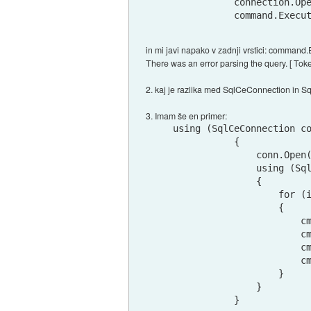
            connection.Ope
in mi javi napako v zadnji vrstici: comman
There was an error parsing the query. [ Toke
2. kaj je razlika med SqlCeConnection in 
3. Imam še en primer:
 using (SqlCeConnection co
            {

                conn.Open(
                using (Sql
                {

                    for (i
                    {

                        cm
                        cm
                        cm
                        cm
                    }

                }

            }