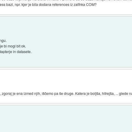
ss bazi, npr. kjer je bila dodana references iz zafihka COM?
ingu.
 bi mogl bit ok.
apterje in datasete.
zgoraj je ena izmed njih, iščemo pa še druge. Katera je boljša, hitrejša, ... glede n