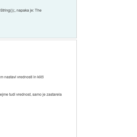
tring());, napaka je: The
 nastavi vrednosti in kliči
rejme tudi vrednost, samo je zastarela