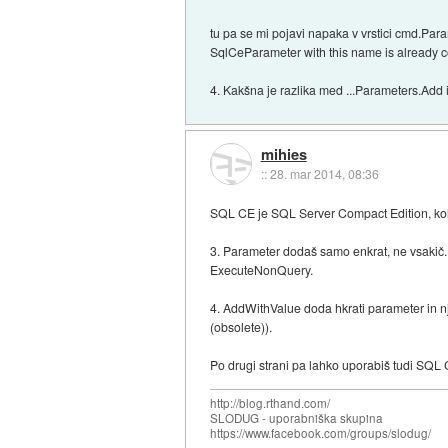
tu pa se mi pojavi napaka v vrstici cmd.Par
SqlCeParameter with this name is already c
4. Kakšna je razlika med ...Parameters.Add
mihies
::
28. mar 2014, 08:36
SQL CE je SQL Server Compact Edition, kol
3. Parameter dodaš samo enkrat, ne vsakič. 
ExecuteNonQuery.
4. AddWithValue doda hkrati parameter in nj
(obsolete)).
Po drugi strani pa lahko uporabiš tudi SQL C
http://blog.rthand.com/
SLODUG - uporabniška skupina
https://www.facebook.com/groups/slodug/