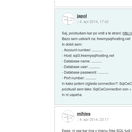
japol
::
4. apr 2014, 17:42
Saj, poizkušam kar po vrsti s te strani:
http:
Bazo sem ustvaril na: freemysqlhosting.net
In dobil sem:
- Account number: ............
- Host: sql3.freemysqlhosting.net
- Database name: ............
- Database user: ............
- Database password: ............
- Port number: ............
in kako potem izgleda connection?: SqlC
poizkusil sem tako: SqlCeConnection con
in ni uspeha.
mihies
::
4. apr 2014, 23:17
Eeee, ni vse kar ima v imenu črke SQL tudi 