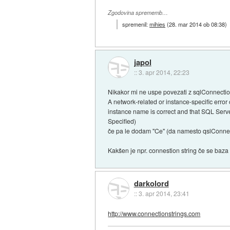
Zgodovina sprememb…
spremenil:
mihies
(
28. mar 2014 ob 08:38
)
japol
::
3. apr 2014, 22:23
Nikakor mi ne uspe povezati z sqlConnection
A network-related or instance-specific error
instance name is correct and that SQL Serve
Specified)
če pa le dodam "Ce" (da namesto qslConne
Kakšen je npr. connestion string če se baz
darkolord
::
3. apr 2014, 23:41
http://www.connectionstrings.com