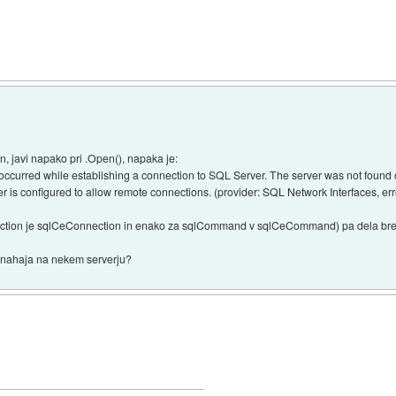
, javi napako pri .Open(), napaka je:
 occurred while establishing a connection to SQL Server. The server was not found o
r is configured to allow remote connections. (provider: SQL Network Interfaces, err
ction je sqlCeConnection in enako za sqlCommand v sqlCeCommand) pa dela bre
a nahaja na nekem serverju?