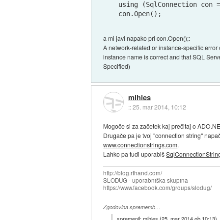
using (SqlConnection con =
con.Open();
a mi javi napako pri con.Open();:
A network-related or instance-specific error
instance name is correct and that SQL Serve
Specified)
mihies
::
25. mar 2014, 10:12
Mogoče si za začetek kaj prečitaj o ADO.N
Drugače pa je tvoj "connection string" napač
www.connectionstrings.com
.
Lahko pa tudi uporabiš
SqlConnectionStrin
http://blog.rthand.com/
SLODUG - uporabniška skupina
https://www.facebook.com/groups/slodug/
Zgodovina sprememb…
spremenil:
mihies
(
25. mar 2014 ob 10:13
)