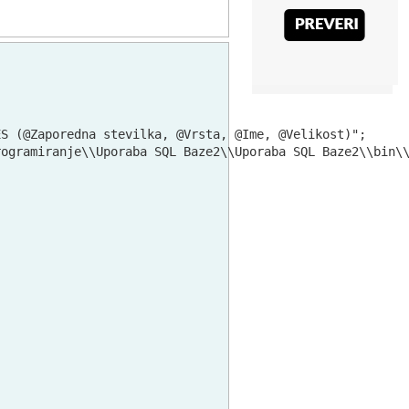
S (@Zaporedna stevilka, @Vrsta, @Ime, @Velikost)";

ogramiranje\\Uporaba SQL Baze2\\Uporaba SQL Baze2\\bin\\