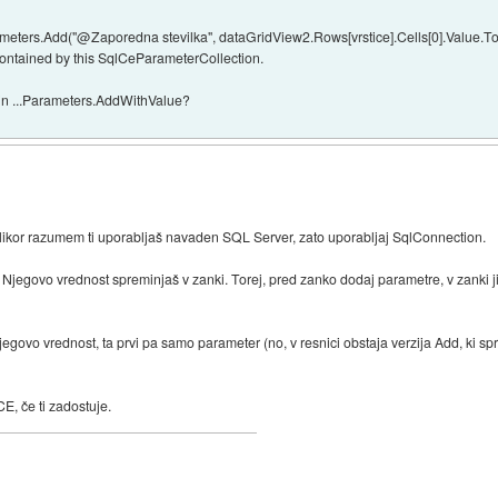
ameters.Add("@Zaporedna stevilka", dataGridView2.Rows[vrstice].Cells[0].Value.ToS
ontained by this SqlCeParameterCollection.
 in ...Parameters.AddWithValue?
ikor razumem ti uporabljaš navaden SQL Server, zato uporabljaj SqlConnection.
Njegovo vrednost spreminjaš v zanki. Torej, pred zanko dodaj parametre, v zanki jim
egovo vrednost, ta prvi pa samo parameter (no, v resnici obstaja verzija Add, ki sp
E, če ti zadostuje.