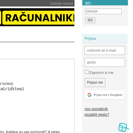
Išči:
Zadnje novice
Prijava
Zapomni si me
 funkcij:
aGridView1

nov uporabnik
pozabili geslo?
rju. Kakšne so vse možnosti? A lahko