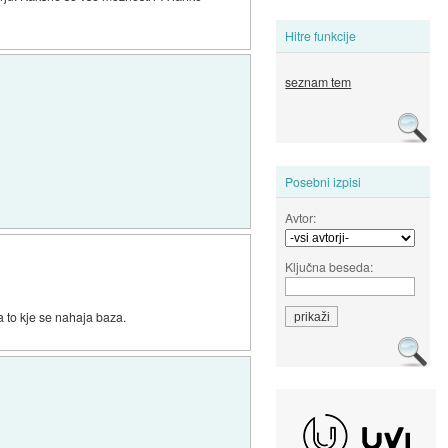
Hitre funkcije
seznam tem
Posebni izpisi
Avtor:
Ključna beseda:
a to kje se nahaja baza.