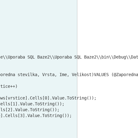
e\\Uporaba SQL Baze2\\Uporaba SQL Baze2\\bin\\Debug\\Dat
oredna stevilka, Vrsta, Ime, Velikost)VALUES (@Zaporedna
tice++)

ws[vrstice].Cells[0].Value.ToString());

ells[1].Value.ToString());

ls[2].Value.ToString());

].Cells[3].Value.ToString());
