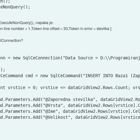
n();

d.ExecuteNonQuery();, napaka je:
n line number = 1,Token line offset = 30,Token in error = stevilka ]
SqlConnection?
nn = new SqlCeConnection("Data Source = D:\\Programiranj
);

CeCommand cmd = new SqlCeCommand("INSERT INTO Baza1 (Zap
nt vrstice = 0; vrstice <= dataGridView2.Rows.Count; vrs
d.Parameters.Add("@Zaporedna stevilka", dataGridView2.Ro
d.Parameters.Add("@Vrsta", dataGridView2.Rows[vrstice].C
d.Parameters.Add("@Ime", dataGridView2.Rows[vrstice].Cel
d.Parameters.Add("@Velikost", dataGridView2.Rows[vrstice