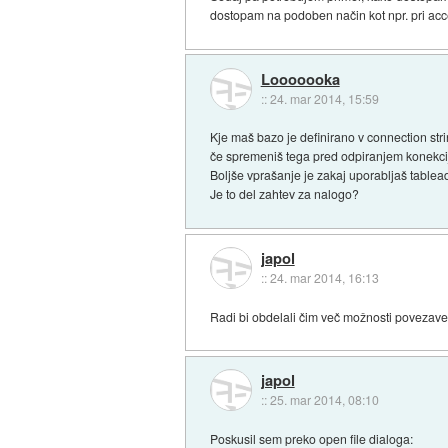
dostopam na podoben način kot npr. pri acce
Looooooka
::
24. mar 2014, 15:59
Kje maš bazo je definirano v connection str
če spremeniš tega pred odpiranjem konekcije
Boljše vprašanje je zakaj uporabljaš tablead
Je to del zahtev za nalogo?
japol
::
24. mar 2014, 16:13
Radi bi obdelali čim več možnosti povezave, 
japol
::
25. mar 2014, 08:10
Poskusil sem preko open file dialoga: