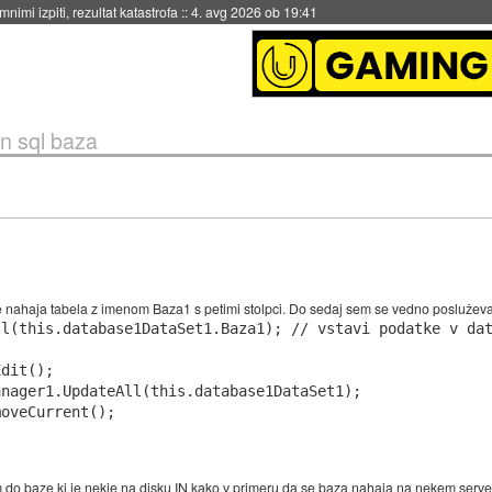
eto za večkratno uporabo
::
4. avg 2026 ob 19:41
 in sql baza
e nahaja tabela z imenom Baza1 s petimi stolpci. Do sedaj sem se vedno posluževal
l(this.database1DataSet1.Baza1); // vstavi podatke v dat
dit();

nager1.UpdateAll(this.database1DataSet1);

oveCurrent();

do baze ki je nekje na disku IN kako v primeru da se baza nahaja na nekem serve