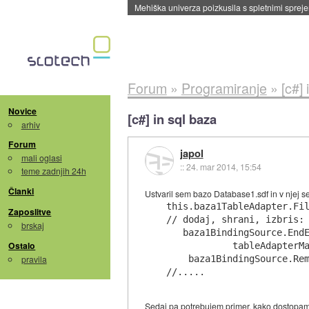
Evropska vesoljska agencija razvija svojo rak
Forum
»
Programiranje
»
[c#]
Novice
[c#] in sql baza
arhiv
Forum
japol
mali oglasi
::
24. mar 2014, 15:54
teme zadnjih 24h
Članki
Ustvaril sem bazo Database1.sdf in v njej s
this.baza1TableAdapter.Fil
Zaposlitve
// dodaj, shrani, izbris:

brskaj
   baza1BindingSource.EndE
Ostalo
            tableAdapterMa
pravila
    baza1BindingSource.Rem
Sedaj pa potrebujem primer, kako dostopam 