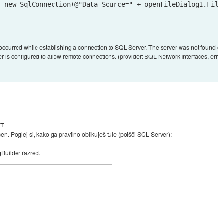
 new SqlConnection(@"Data Source=" + openFileDialog1.Fil
 occurred while establishing a connection to SQL Server. The server was not found o
r is configured to allow remote connections. (provider: SQL Network Interfaces, err
ET.
en. Poglej si, kako ga pravilno oblikuješ tule (poišči SQL Server):
gBuilder
razred.