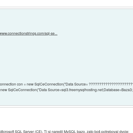
//www.connectionstrings.com/sql-se...
eConnection con = new SqlCeConnection("Data Source= ?????????????????????
 = new SqlCeConnection("Data Source=sql3.freemysqlhosting.net;Database=Baza3
Microsoft SQL Server (CE). Ti si naredil MySQL bazo, zato boš potreboval dvoje: