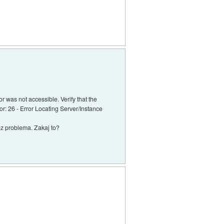
r was not accessible. Verify that the
or: 26 - Error Locating Server/Instance
z problema. Zakaj to?