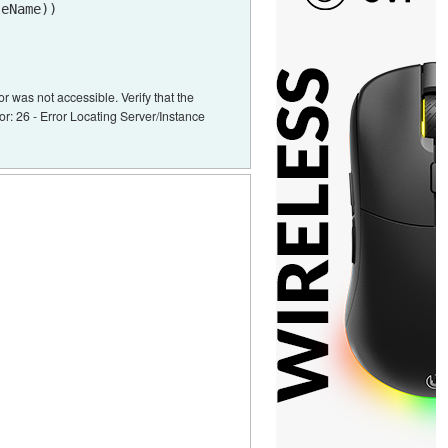
eName)) 

r was not accessible. Verify that the
or: 26 - Error Locating Server/Instance