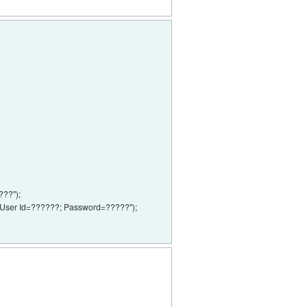
???");
;User Id=??????; Password=?????");