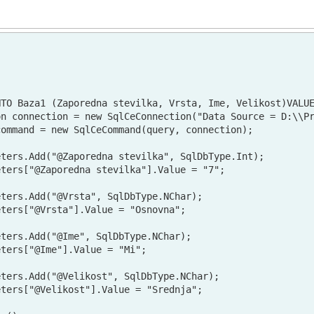
TO Baza1 (Zaporedna stevilka, Vrsta, Ime, Velikost)VALUE
on connection = new SqlCeConnection("Data Source = D:\\Pr
ommand = new SqlCeCommand(query, connection);

ters.Add("@Zaporedna stevilka", SqlDbType.Int);

ters["@Zaporedna stevilka"].Value = "7";

ters.Add("@Vrsta", SqlDbType.NChar);

ters["@Vrsta"].Value = "Osnovna";

ters.Add("@Ime", SqlDbType.NChar);

ters["@Ime"].Value = "Mi";

ters.Add("@Velikost", SqlDbType.NChar);

ters["@Velikost"].Value = "Srednja";
