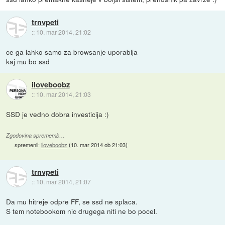
trnvpeti
::
10. mar 2014, 21:02
ce ga lahko samo za browsanje uporablja
kaj mu bo ssd
iloveboobz
::
10. mar 2014, 21:03
SSD je vedno dobra investicija :)
Zgodovina sprememb…
spremenil:
iloveboobz
(
10. mar 2014 ob 21:03
)
trnvpeti
::
10. mar 2014, 21:07
Da mu hitreje odpre FF, se ssd ne splaca.
S tem notebookom nic drugega niti ne bo pocel.