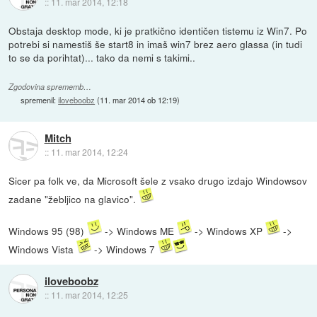
::
11. mar 2014, 12:18
Obstaja desktop mode, ki je pratkično identičen tistemu iz Win7. Po
potrebi si namestiš še start8 in imaš win7 brez aero glassa (in tudi
to se da porihtat)... tako da nemi s takimi..
Zgodovina sprememb…
spremenil:
iloveboobz
(
11. mar 2014 ob 12:19
)
Mitch
::
11. mar 2014, 12:24
Sicer pa folk ve, da Microsoft šele z vsako drugo izdajo Windowsov
zadane "žebljico na glavico".
Windows 95 (98)
-> Windows ME
-> Windows XP
->
Windows Vista
-> Windows 7
iloveboobz
::
11. mar 2014, 12:25