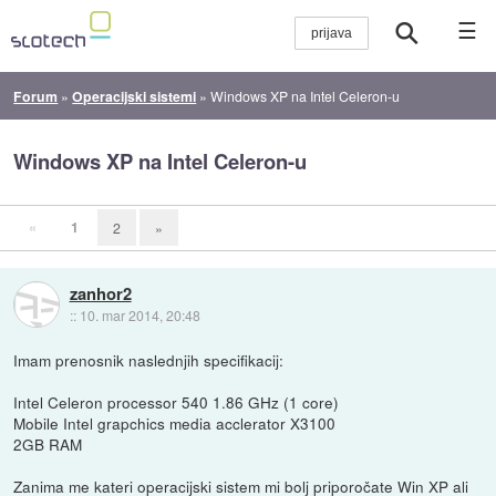
☰
Forum
»
Operacijski sistemi
»
Windows XP na Intel Celeron-u
Windows XP na Intel Celeron-u
«
1
2
»
zanhor2
::
10. mar 2014, 20:48
Imam prenosnik naslednjih specifikacij:
Intel Celeron processor 540 1.86 GHz (1 core)
Mobile Intel grapchics media acclerator X3100
2GB RAM
Zanima me kateri operacijski sistem mi bolj priporočate Win XP ali