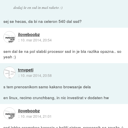
dodaj še en ssd in maš raketo :)
sej se hecas, da bi na celeron 540 dal ssd?
iloveboobz
::
10. mar 2014, 20:54
sem dal še na pol slabši procesor ssd in je bla razlika opazna.. so
yeah :)
trnvpeti
::
10. mar 2014, 20:58
s tem prenosnikom samo kaksno browsanje dela
en linux, recimo crunchbang, in nic investirat v dodaten hw
iloveboobz
::
10. mar 2014, 21:01
ssd lahko premakne kasneje v boljši sistem, prenosnik pa zavrže :)