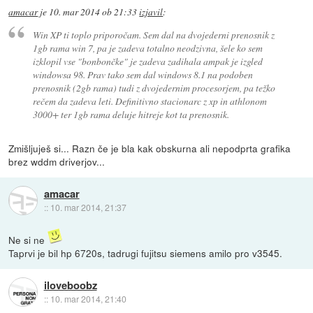
amacar
je
10. mar 2014 ob 21:33
izjavil
:
Win XP ti toplo priporočam. Sem dal na dvojederni prenosnik z
1gb rama win 7, pa je zadeva totalno neodzivna, šele ko sem
izklopil vse "bonbončke" je zadeva zadihala ampak je izgled
windowsa 98. Prav tako sem dal windows 8.1 na podoben
prenosnik (2gb rama) tudi z dvojedernim procesorjem, pa težko
rečem da zadeva leti. Definitivno stacionarc z xp in athlonom
3000+ ter 1gb rama deluje hitreje kot ta prenosnik.
Zmišljuješ si... Razn če je bla kak obskurna ali nepodprta grafika
brez wddm driverjov...
amacar
::
10. mar 2014, 21:37
Ne si ne
Taprvi je bil hp 6720s, tadrugi fujitsu siemens amilo pro v3545.
iloveboobz
::
10. mar 2014, 21:40