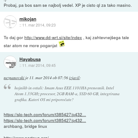
Probaj, pa bos sam se najbolj vedel. XP je cisto ql za tako masino.
mikojan
::
11. mar 2014, 09:23
To daj gor
http://www.dd-wrt.si/site/index
, kaj zahtevnejšega tale
star atom ne more poganjat
Hayabusa
::
11. mar 2014, 09:45
neznanovski
je
11. mar 2014 ob 07:56
izjavil
:
hojnikb in ostali: Imam Asus EEE 1101HA prenosnik. Intel
Atom 1.33GHz procesor, 2GB RAM-a, SSD 60 GB, integrirana
grafika. Kateri OS mi priporočate?
https://slo-tech.com/forum/t385427/p432...
https://slo-tech.com/forum/t385427/p432...
archbang, bridge linux
http://www.porteus.org/