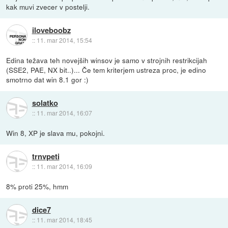
kak muvi zvecer v postelji.
iloveboobz
::
11. mar 2014, 15:54
Edina težava teh novejših winsov je samo v strojnih restrikcijah
(SSE2, PAE, NX bit..)... Če tem kriterjem ustreza proc, je edino
smotrno dat win 8.1 gor :)
solatko
::
11. mar 2014, 16:07
Win 8, XP je slava mu, pokojni.
trnvpeti
::
11. mar 2014, 16:09
8% proti 25%, hmm
dice7
::
11. mar 2014, 18:45