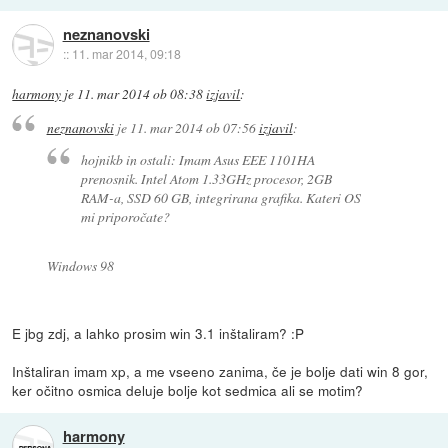
neznanovski
::
11. mar 2014, 09:18
harmony
je
11. mar 2014 ob 08:38
izjavil
:
neznanovski
je
11. mar 2014 ob 07:56
izjavil
:
hojnikb in ostali: Imam Asus EEE 1101HA
prenosnik. Intel Atom 1.33GHz procesor, 2GB
RAM-a, SSD 60 GB, integrirana grafika. Kateri OS
mi priporočate?
Windows 98
E jbg zdj, a lahko prosim win 3.1 inštaliram? :P
Inštaliran imam xp, a me vseeno zanima, če je bolje dati win 8 gor,
ker očitno osmica deluje bolje kot sedmica ali se motim?
harmony