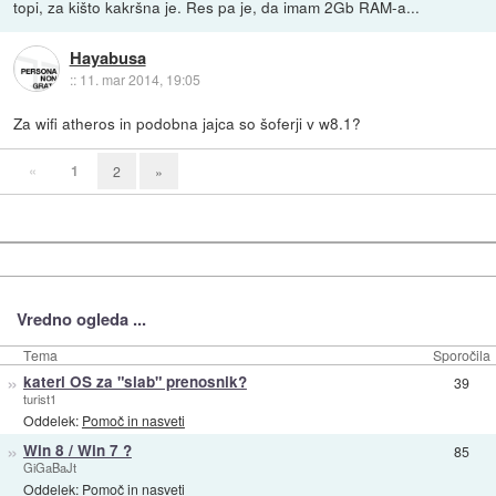
topi, za kišto kakršna je. Res pa je, da imam 2Gb RAM-a...
Hayabusa
::
11. mar 2014, 19:05
Za wifi atheros in podobna jajca so šoferji v w8.1?
«
1
2
»
Vredno ogleda ...
Tema
Sporočila
»
kateri OS za "slab" prenosnik?
39
turist1
Oddelek:
Pomoč in nasveti
»
Win 8 / Win 7 ?
85
GiGaBaJt
Oddelek:
Pomoč in nasveti