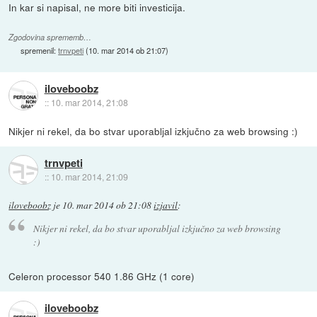
In kar si napisal, ne more biti investicija.
Zgodovina sprememb…
spremenil:
trnvpeti
(
10. mar 2014 ob 21:07
)
iloveboobz
::
10. mar 2014, 21:08
Nikjer ni rekel, da bo stvar uporabljal izkjučno za web browsing :)
trnvpeti
::
10. mar 2014, 21:09
iloveboobz
je
10. mar 2014 ob 21:08
izjavil
:
Nikjer ni rekel, da bo stvar uporabljal izkjučno za web browsing
:)
Celeron processor 540 1.86 GHz (1 core)
iloveboobz