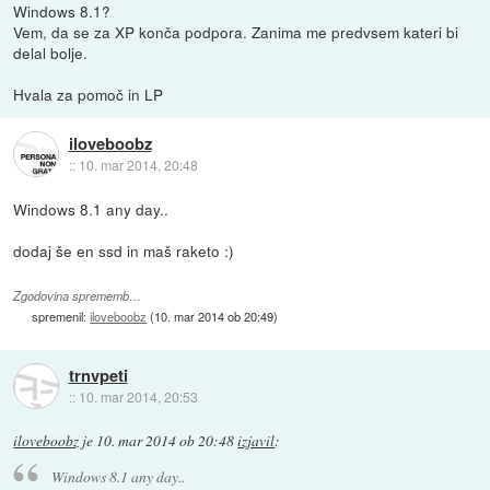
Windows 8.1?
Vem, da se za XP konča podpora. Zanima me predvsem kateri bi
delal bolje.
Hvala za pomoč in LP
iloveboobz
::
10. mar 2014, 20:48
Windows 8.1 any day..
dodaj še en ssd in maš raketo :)
Zgodovina sprememb…
spremenil:
iloveboobz
(
10. mar 2014 ob 20:49
)
trnvpeti
::
10. mar 2014, 20:53
iloveboobz
je
10. mar 2014 ob 20:48
izjavil
:
Windows 8.1 any day..