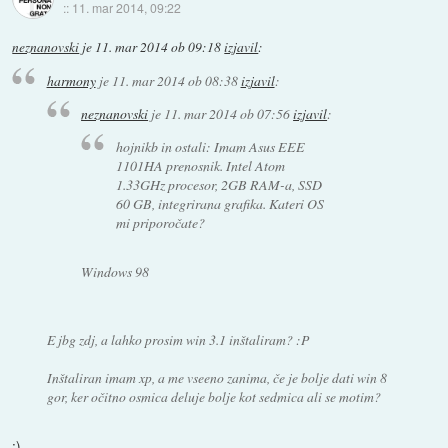
::
11. mar 2014, 09:22
neznanovski
je
11. mar 2014 ob 09:18
izjavil
:
harmony
je
11. mar 2014 ob 08:38
izjavil
:
neznanovski
je
11. mar 2014 ob 07:56
izjavil
:
hojnikb in ostali: Imam Asus EEE
1101HA prenosnik. Intel Atom
1.33GHz procesor, 2GB RAM-a, SSD
60 GB, integrirana grafika. Kateri OS
mi priporočate?
Windows 98
E jbg zdj, a lahko prosim win 3.1 inštaliram? :P
Inštaliran imam xp, a me vseeno zanima, če je bolje dati win 8
gor, ker očitno osmica deluje bolje kot sedmica ali se motim?
:)