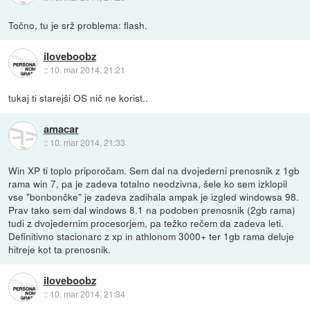
Točno, tu je srž problema: flash.
iloveboobz
::
10. mar 2014, 21:21
tukaj ti starejši OS nič ne korist..
amacar
::
10. mar 2014, 21:33
Win XP ti toplo priporočam. Sem dal na dvojederni prenosnik z 1gb
rama win 7, pa je zadeva totalno neodzivna, šele ko sem izklopil
vse "bonbončke" je zadeva zadihala ampak je izgled windowsa 98.
Prav tako sem dal windows 8.1 na podoben prenosnik (2gb rama)
tudi z dvojedernim procesorjem, pa težko rečem da zadeva leti.
Definitivno stacionarc z xp in athlonom 3000+ ter 1gb rama deluje
hitreje kot ta prenosnik.
iloveboobz
::
10. mar 2014, 21:34