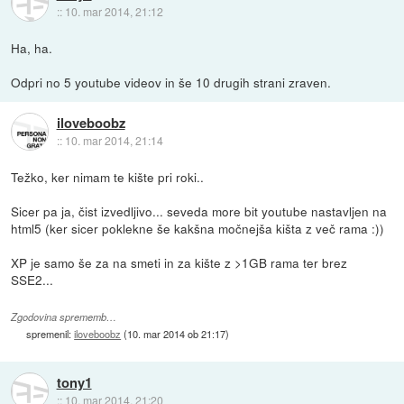
::
10. mar 2014, 21:12
Ha, ha.
Odpri no 5 youtube videov in še 10 drugih strani zraven.
iloveboobz
::
10. mar 2014, 21:14
Težko, ker nimam te kište pri roki..
Sicer pa ja, čist izvedljivo... seveda more bit youtube nastavljen na
html5 (ker sicer poklekne še kakšna močnejša kišta z več rama :))
XP je samo še za na smeti in za kište z >1GB rama ter brez
SSE2...
Zgodovina sprememb…
spremenil:
iloveboobz
(
10. mar 2014 ob 21:17
)
tony1
::
10. mar 2014, 21:20