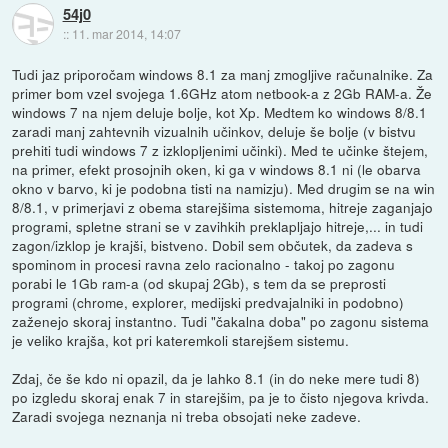
54j0
::
11. mar 2014, 14:07
Tudi jaz priporočam windows 8.1 za manj zmogljive računalnike. Za
primer bom vzel svojega 1.6GHz atom netbook-a z 2Gb RAM-a. Že
windows 7 na njem deluje bolje, kot Xp. Medtem ko windows 8/8.1
zaradi manj zahtevnih vizualnih učinkov, deluje še bolje (v bistvu
prehiti tudi windows 7 z izklopljenimi učinki). Med te učinke štejem,
na primer, efekt prosojnih oken, ki ga v windows 8.1 ni (le obarva
okno v barvo, ki je podobna tisti na namizju). Med drugim se na win
8/8.1, v primerjavi z obema starejšima sistemoma, hitreje zaganjajo
programi, spletne strani se v zavihkih preklapljajo hitreje,... in tudi
zagon/izklop je krajši, bistveno. Dobil sem občutek, da zadeva s
spominom in procesi ravna zelo racionalno - takoj po zagonu
porabi le 1Gb ram-a (od skupaj 2Gb), s tem da se preprosti
programi (chrome, explorer, medijski predvajalniki in podobno)
zaženejo skoraj instantno. Tudi "čakalna doba" po zagonu sistema
je veliko krajša, kot pri kateremkoli starejšem sistemu.
Zdaj, če še kdo ni opazil, da je lahko 8.1 (in do neke mere tudi 8)
po izgledu skoraj enak 7 in starejšim, pa je to čisto njegova krivda.
Zaradi svojega neznanja ni treba obsojati neke zadeve.