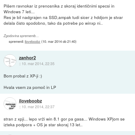
Pišem ravnokar iz prenosnika z skoraj identičnimi specsi in
Windows 7 leti...
Res je bil nadgrajen na SSD,ampak tudi sicer z hddjom je stvar
delala čisto spodobno, tako da potrebe po winxp ni..
Zgodovina sprememb…
spremenil:
iloveboobz
(
10. mar 2014 ob 21:40
)
zanhor2
::
10. mar 2014, 22:35
Bom probal z XP-ji :)
Hvala vsem za pomoč in LP
iloveboobz
::
10. mar 2014, 22:37
stran z xpji... lepo vrži win 8.1 gor pa gasa... Windows XPjom se
izteka podpora + OS je star skoraj 13 let..