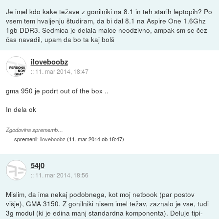
Je imel kdo kake težave z gonilniki na 8.1 in teh starih leptopih? Po
vsem tem hvaljenju študiram, da bi dal 8.1 na Aspire One 1.6Ghz
1gb DDR3. Sedmica je delala malce neodzivno, ampak sm se čez
čas navadil, upam da bo ta kaj bolš
iloveboobz
::
11. mar 2014, 18:47
gma 950 je podrt out of the box ..
In dela ok
Zgodovina sprememb…
spremenil:
iloveboobz
(
11. mar 2014 ob 18:47
)
54j0
::
11. mar 2014, 18:56
Mislim, da ima nekaj podobnega, kot moj netbook (par postov
višje), GMA 3150. Z gonilniki nisem imel težav, zaznalo je vse, tudi
3g modul (ki je edina manj standardna komponenta). Deluje tipi-