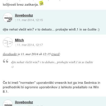
ločljivosti brez zatikanja.
iloveboobz
::
11. mar 2014, 12:15
djte nehat vlečit win7 v to debato... probajte win8.1 in se čudite :)
Mitch
::
11. mar 2014, 12:17
iloveboobz
je
11. mar 2014 ob 12:15
izjavil
:
djte nehat vlečit win7 v to debato... probajte win8.1 in se čudite
:)
Če bi imeli "normalen" uporabniški vmesnik kot ga ima Sedmica in
predhodniki bi ogromno uporabnikov z lahkoto prešaltalo na Win
8.1.
iloveboobz