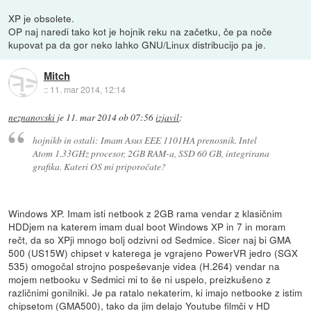
XP je obsolete.
OP naj naredi tako kot je hojnik reku na začetku, če pa noče
kupovat pa da gor neko lahko GNU/Linux distribucijo pa je.
Mitch
::
11. mar 2014, 12:14
neznanovski
je
11. mar 2014 ob 07:56
izjavil
:
hojnikb in ostali: Imam Asus EEE 1101HA prenosnik. Intel
Atom 1.33GHz procesor, 2GB RAM-a, SSD 60 GB, integrirana
grafika. Kateri OS mi priporočate?
Windows XP. Imam isti netbook z 2GB rama vendar z klasičnim
HDDjem na katerem imam dual boot Windows XP in 7 in moram
rečt, da so XPji mnogo bolj odzivni od Sedmice. Sicer naj bi GMA
500 (US15W) chipset v katerega je vgrajeno PowerVR jedro (SGX
535) omogočal strojno pospeševanje videa (H.264) vendar na
mojem netbooku v Sedmici mi to še ni uspelo, preizkušeno z
različnimi gonilniki. Je pa ratalo nekaterim, ki imajo netbooke z istim
chipsetom (GMA500), tako da jim delajo Youtube filmči v HD