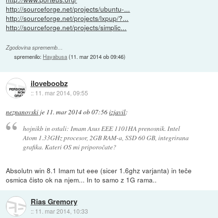
http://sourceforge.net/projects/ubuntu-...
http://sourceforge.net/projects/lxpup/?...
http://sourceforge.net/projects/simplic...
Zgodovina sprememb…
spremenilo:
Hayabusa
(
11. mar 2014 ob 09:46
)
iloveboobz
::
11. mar 2014, 09:55
neznanovski
je
11. mar 2014 ob 07:56
izjavil
:
hojnikb in ostali: Imam Asus EEE 1101HA prenosnik. Intel
Atom 1.33GHz procesor, 2GB RAM-a, SSD 60 GB, integrirana
grafika. Kateri OS mi priporočate?
Absolutn win 8.1 Imam tut eee (sicer 1.6ghz varjanta) in teče
osmica čisto ok na njem... In to samo z 1G rama..
Rias Gremory
::
11. mar 2014, 10:33