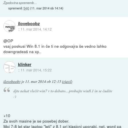
Zgodovina sprememb…
spremenil:
54j0
(
11. mar 2014 ob 14:14
)
iloveboobz
::
11. mar 2014, 14:12
@OP
vsaj poskusi Win 8.1 in če ti ne odgovajra še vedno lahko
downgradeaš na xp..
klinker
::
11. mar 2014, 15:22
iloveboobz
je
11. mar 2014 ob 12:15
izjavil
:
djte nehat vlečit win7 v to debato... probajte win8.1 in se čudite
:)
+10
Za svoh masine je se posebej dober.
Moj 7-8 let star laptop "leti" z 8.1 pri klasicni uporabi, net, word pa