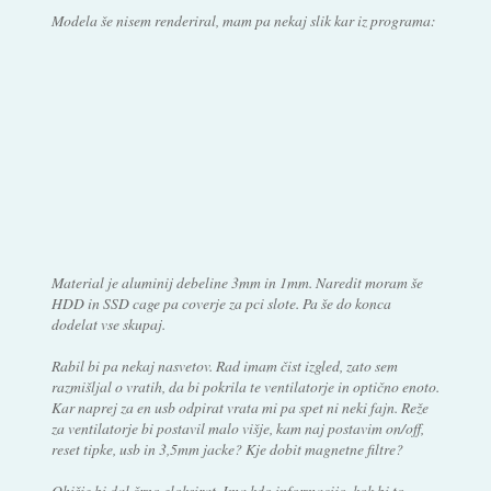
Modela še nisem renderiral, mam pa nekaj slik kar iz programa:
Material je aluminij debeline 3mm in 1mm. Naredit moram še
HDD in SSD cage pa coverje za pci slote. Pa še do konca
dodelat vse skupaj.
Rabil bi pa nekaj nasvetov. Rad imam čist izgled, zato sem
razmišljal o vratih, da bi pokrila te ventilatorje in optično enoto.
Kar naprej za en usb odpirat vrata mi pa spet ni neki fajn. Reže
za ventilatorje bi postavil malo višje, kam naj postavim on/off,
reset tipke, usb in 3,5mm jacke? Kje dobit magnetne filtre?
Ohišje bi dal črno eloksirat. Ima kdo informacijo, kok bi to