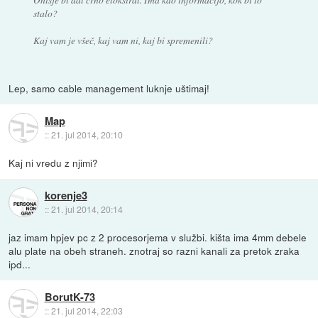
stalo?
Kaj vam je všeč, kaj vam ni, kaj bi spremenili?
Lep, samo cable management luknje uštimaj!
Map
::
21. jul 2014, 20:10
Kaj ni vredu z njimi?
korenje3
::
21. jul 2014, 20:14
jaz imam hpjev pc z 2 procesorjema v službi. kišta ima 4mm debele
alu plate na obeh straneh. znotraj so razni kanali za pretok zraka
ipd...
BorutK-73
::
21. jul 2014, 22:03