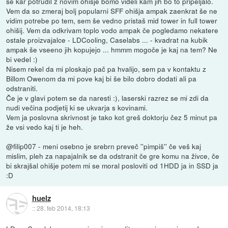
se kar potrudil z novim ohišje bomo videli kam jih bo to pripeljalo.
Vem da so zmeraj bolj popularni SFF ohišja ampak zaenkrat še ne
vidim potrebe po tem, sem še vedno pristaš mid tower in full tower
ohišij. Vem da odkrivam toplo vodo ampak če pogledamo nekatere
ostale proizvajalce - LDCooling, Caselabs ... - kvadrat na kubik
ampak še vseeno jih kopujejo ... hmmm mogoče je kaj na tem? Ne
bi vedel :)
Nisem rekel da mi ploskajo pač pa hvalijo, sem pa v kontaktu z
Billom Owenom da mi pove kaj bi še bilo dobro dodati ali pa
odstraniti.
Če je v glavi potem se da naresti :), laserski razrez se mi zdi da
nudi večina podjetij ki se ukvarja s kovinami.
Vem ja poslovna skrivnost je tako kot greš doktorju čez 5 minut pa
že vsi vedo kaj ti je heh.
@filip007 - meni osebno je srebrn preveč ''pimpiš'' če veš kaj
mislim, pleh za napajalnik se da odstranit če gre komu na živce, če
bi skrajšal ohišje potem mi se moral posloviti od 1HDD ja in SSD ja
:D
huelz
::
28. feb 2014, 18:13