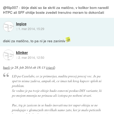
@filip007 - štirje diski so še skriti za matično, v kolikor bom naredil
HTPC ali SFF ohišje boste zvedeli trenutno moram to dokončati
legice
::
1. mar 2014, 15:29
diski za matično, to pa ni je res zanimiv
klinker
::
2. mar 2014, 12:50
huelz
je
28. feb 2014 ob 18:13
izjavil
:
LD pa Caselabs, ce ze primerjas, nudita precej precej vec. Je pa
spet to nisna zadeva, ampak ok, ce imas tak krog kupcev sploh ni
problem.
Se vedno je pa tvoje ohisje hudo osnovni poskus DIY variante, ki
po mojem mnenju ne prinasa ali izstopa po nobeni stvari.
Pac, trg je zasicen in se hudo inovativna ter super ohisja se ne
prodajajo v glomaznih stevilkah samo zato, ker je malo peticnih