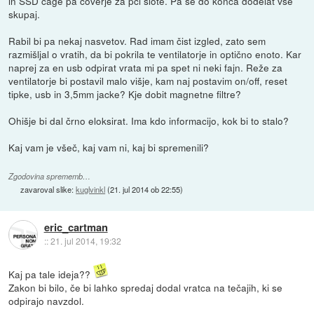
in SSD cage pa coverje za pci slote. Pa še do konca dodelat vse
skupaj.
Rabil bi pa nekaj nasvetov. Rad imam čist izgled, zato sem
razmišljal o vratih, da bi pokrila te ventilatorje in optično enoto. Kar
naprej za en usb odpirat vrata mi pa spet ni neki fajn. Reže za
ventilatorje bi postavil malo višje, kam naj postavim on/off, reset
tipke, usb in 3,5mm jacke? Kje dobit magnetne filtre?
Ohišje bi dal črno eloksirat. Ima kdo informacijo, kok bi to stalo?
Kaj vam je všeč, kaj vam ni, kaj bi spremenili?
Zgodovina sprememb…
zavaroval slike:
kuglvinkl
(
21. jul 2014 ob 22:55
)
eric_cartman
::
21. jul 2014, 19:32
Kaj pa tale ideja??
Zakon bi bilo, če bi lahko spredaj dodal vratca na tečajih, ki se
odpirajo navzdol.