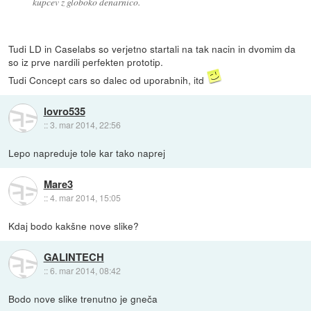
kupcev z globoko denarnico.
Tudi LD in Caselabs so verjetno startali na tak nacin in dvomim da
so iz prve nardili perfekten prototip.
Tudi Concept cars so dalec od uporabnih, itd
lovro535
::
3. mar 2014, 22:56
Lepo napreduje tole kar tako naprej
Mare3
::
4. mar 2014, 15:05
Kdaj bodo kakšne nove slike?
GALINTECH
::
6. mar 2014, 08:42
Bodo nove slike trenutno je gneča