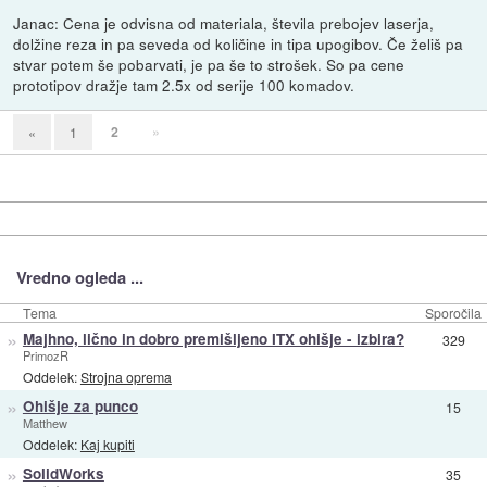
Janac: Cena je odvisna od materiala, števila prebojev laserja,
dolžine reza in pa seveda od količine in tipa upogibov. Če želiš pa
stvar potem še pobarvati, je pa še to strošek. So pa cene
prototipov dražje tam 2.5x od serije 100 komadov.
2
»
«
1
Vredno ogleda ...
Tema
Sporočila
»
Majhno, lično in dobro premišljeno ITX ohišje - izbira?
329
PrimozR
Oddelek:
Strojna oprema
»
Ohišje za punco
15
Matthew
Oddelek:
Kaj kupiti
»
SolidWorks
35