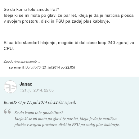
Se da komu tole zmodelirat?
Ideja ki se mi mota po glavi že par let, ideja je da je matična plošča
v svojem prostoru, diski in PSU pa zadaj plus kablovje.
Bi pa bilo standart hlajenje, mogoče bi dal close loop 240 zgoraj za
CPU.
Zgodovina sprememb…
spremenil:
BorutK-73
(
21. jul 2014 ob 22:05
)
Janac
::
21. jul 2014, 22:05
BorutK-73
je
21. jul 2014 ob 22:03
izjavil
:
Se da komu tole zmodelirat?
Ideja ki se mi mota po glavi že par let, ideja je da je matična
plošča v svojem prostoru, diski in PSU pa zadaj plus kablovje.