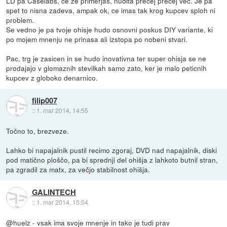
LD pa Caselabs, ce ze primerjas, nudita precej precej vec. Je pa
spet to nisna zadeva, ampak ok, ce imas tak krog kupcev sploh ni
problem.
Se vedno je pa tvoje ohisje hudo osnovni poskus DIY variante, ki
po mojem mnenju ne prinasa ali izstopa po nobeni stvari.
Pac, trg je zasicen in se hudo inovativna ter super ohisja se ne
prodajajo v glomaznih stevilkah samo zato, ker je malo peticnih
kupcev z globoko denarnico.
filip007
::
1. mar 2014, 14:55
Točno to, brezveze.
Lahko bi napajalnik pustil recimo zgoraj, DVD nad napajalnik, diski
pod matično ploščo, pa bi sprednji del ohišja z lahkoto butnil stran,
pa zgradil za matx, za večjo stabilnost ohišja.
GALINTECH
::
1. mar 2014, 15:04
@huelz - vsak ima svoje mnenje in tako je tudi prav