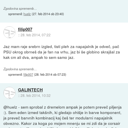
Zgodovina sprememb…
spremenil:
huelz
(
27. feb 2014 ob 23:40
)
filip007
::
28. feb 2014, 07:22
Jaz mam raje srebrn izgled, tisti pleh za napajalnik je odveč, pač
PSU okrog obrneš da je fan na vrhu, jaz bi še globino skrajšal za
kak cm ali dva, ampak to sem samo jaz.
Zgodovina sprememb…
spremenil:
filip007
(
28. feb 2014 ob 07:23
)
GALINTECH
::
28. feb 2014, 10:32
@huelz - sem sprobal z dremelom ampak je potem preveč piljenja
:). Sem eden izmed takšnih, ki gledajo ohišje in barve komponent,
ja preveč barvnih kombinacij kaj češ ter modularni napajalnik
obvezno. Kakor za koga po mojem mnenju se mi zdi da je corsair