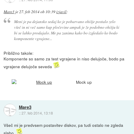
Mare3
je
27. feb 2014 ob 10:39
izjavil
:
Meni je pa dejansko sedaj ko je pobarvano ohišje postalo zelo
všeč in ni več samo kup pločevine ampak je že podobno ohišju ki
bi se lahko prodajalo. Me pa zanima kako bo izgledalo ko bodo
komponente vgrajene...
Približno takole:
Komponente so samo za test vgrajene in niso delujoče, bodo pa
vgrajene delujoče seveda
Mock up
Mare3
::
27. feb 2014, 13:18
Všeč mi je predvsem postavitev diskov, pa tudi ostalo ne zgleda
slabo.