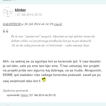
klinker
::
27. feb 2014, 20:12
GALINTECH
je
26. feb 2014 ob 14:29
izjavil
:
Pa še ena ''zanimivost'' mogoče. Opažam na tuji spletni strani da
dobim veliko več pozitivnega feedbacka kot pa tu pri domačih
:D, ne da sedaj pravim da vsi kritizirate - vsako mnenje šteje.
Ahh, ne sekiraj se za egotripe kot so korencek ipd. V nasi dezelici
je zal tako, zato pa smo tam kjer smo. Ti kar ustvarjaj, ker projekt
na projekt pride ven sigurno kaj dobrega, ce se trudis. Akrapovich,
EKWB, ipd vsekakor niso nekega korencka poslusali, zaceli pa po
vsej verjetnosti tako kot ti
Zgodovina sprememb…
spremenilo:
klinker
(
27. feb 2014 ob 20:13
)