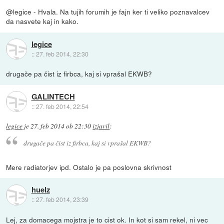
@legice - Hvala. Na tujih forumih je fajn ker ti veliko poznavalcev
da nasvete kaj in kako.
legice
::
27. feb 2014, 22:30
drugače pa čist iz firbca, kaj si vprašal EKWB?
GALINTECH
::
27. feb 2014, 22:54
legice
je
27. feb 2014 ob 22:30
izjavil
:
drugače pa čist iz firbca, kaj si vprašal EKWB?
Mere radiatorjev ipd. Ostalo je pa poslovna skrivnost
huelz
::
27. feb 2014, 23:39
Lej, za domacega mojstra je to cist ok. In kot si sam rekel, ni vec