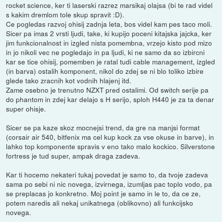
rocket science, ker ti laserski razrez marsikaj olajsa (bi te rad videl
s kakim dremlom tole skup spravit :D).
Ce pogledas razvoj ohisij zadnja leta, bos videl kam pes taco moli.
Sicer pa imas 2 vrsti ljudi, take, ki kupijo poceni kitajska jajcka, ker
jim funkcionalnost in izgled nista pomembna, vrzejo kisto pod mizo
in jo nikoli vec ne pogledajo in pa ljudi, ki ne samo da so izbircni
kar se tice ohisij, pomemben je ratal tudi cable management, izgled
(in barva) ostalih komponent, nikol do zdej se ni blo toliko izbire
glede tako zracnih kot vodnih hlajenj itd.
Zame osebno je trenutno NZXT pred ostalimi. Od switch serije pa
do phantom in zdej kar delajo s H serijo, sploh H440 je za ta denar
super ohisje.
Sicer se pa kaze skoz mocnejsi trend, da gre na manjsi format
(corsair air 540, bitfenix ma cel kup kock za vse okuse in barve), in
lahko top komponente spravis v eno tako malo kockico. Silverstone
fortress je tud super, ampak draga zadeva.
Kar ti hocemo nekateri tukaj povedat je samo to, da tvoje zadeva
sama po sebi ni nic novega, izvirnega, izumljas pac toplo vodo, pa
se preplacas jo konkretno. Moj point je samo in le to, da ce ze,
potem naredis ali nekaj unikatnega (oblikovno) ali funkcijsko
novega.