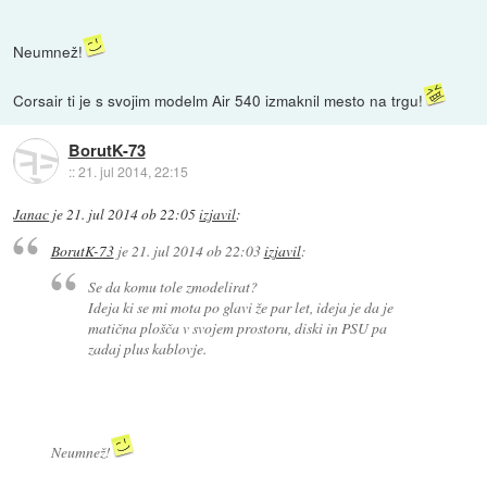
Neumnež!
Corsair ti je s svojim modelm Air 540 izmaknil mesto na trgu!
BorutK-73
::
21. jul 2014, 22:15
Janac
je
21. jul 2014 ob 22:05
izjavil
:
BorutK-73
je
21. jul 2014 ob 22:03
izjavil
:
Se da komu tole zmodelirat?
Ideja ki se mi mota po glavi že par let, ideja je da je
matična plošča v svojem prostoru, diski in PSU pa
zadaj plus kablovje.
Neumnež!