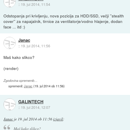
::
19. jul 2014, 11:54
Odstopanja pri krivljenju, nova pozicija za HDD/SSD, večji ''stealth
cover'' za napajalnik, tirnice za ventilatorje/vodno hlajenje, dodan
face ... itd :)
Janac
::
19. jul 2014, 11:56
Maš kako slikco?
(render)
Zgodovina sprememb…
spremenil:
Janac
(
19. jul 2014 ob 11:56
)
GALINTECH
::
19. jul 2014, 12:07
Janac
je
19. jul 2014 ob 11:56
izjavil
:
Maš kako slikco?