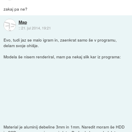
zakaj pa ne?
Map
::
21. jul 2014, 19:21
Evo, tudi jaz se malo igram in, zaenkrat samo še v programu,
delam svoje ohišje.
Modela še nisem renderiral, mam pa nekaj slik kar iz programa:
Material je aluminij debeline 3mm in 1mm. Naredit moram še HDD