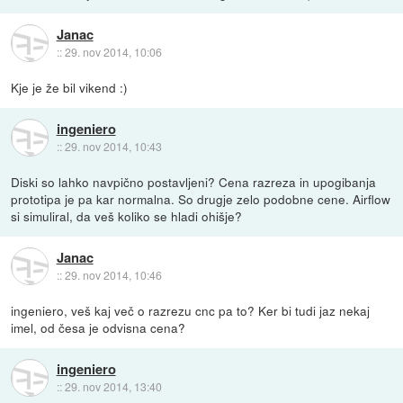
Janac
::
29. nov 2014, 10:06
Kje je že bil vikend :)
ingeniero
::
29. nov 2014, 10:43
Diski so lahko navpično postavljeni? Cena razreza in upogibanja
prototipa je pa kar normalna. So drugje zelo podobne cene. Airflow
si simuliral, da veš koliko se hladi ohišje?
Janac
::
29. nov 2014, 10:46
ingeniero, veš kaj več o razrezu cnc pa to? Ker bi tudi jaz nekaj
imel, od česa je odvisna cena?
ingeniero
::
29. nov 2014, 13:40