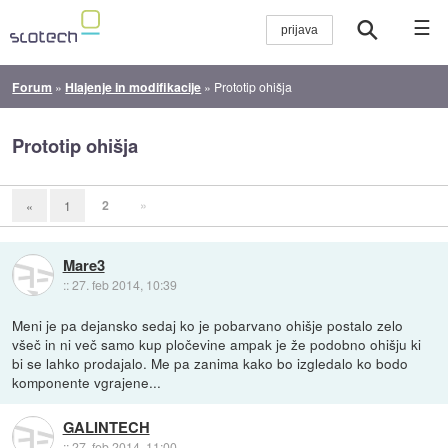
☰
Forum
»
Hlajenje in modifikacije
»
Prototip ohišja
Prototip ohišja
2
»
«
1
Mare3
::
27. feb 2014, 10:39
Meni je pa dejansko sedaj ko je pobarvano ohišje postalo zelo
všeč in ni več samo kup pločevine ampak je že podobno ohišju ki
bi se lahko prodajalo. Me pa zanima kako bo izgledalo ko bodo
komponente vgrajene...
GALINTECH
::
27. feb 2014, 11:00