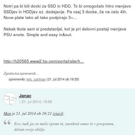
Notri pa bi bili docki za SSD in HDD. To bi omogočalo hitro menjavo
SSDjev in HDDjev oz. dodajanje. Pa vsaj 3 docke, če ne celo 4ih.
Nove plate tako ali tako podpirajo 3+...
Nekak tkole sem si predstavljal, kot je pri delovni postaji menjava
PSU enote. Simple and easy in&out.
http://h20565.www2.hp.com/portal/site/h...
Zgodovina sprememb…
spremenilo:
eric_cartman
(
21. jul 2014 ob 19:35
)
Janac
::
21. jul 2014, 19:56
Map
je
21. jul 2014 ob 19:21
izjavil
:
Evo, tudi jaz se malo igram in, zaenkrat samo še v programu,
delam svoje ohišje.