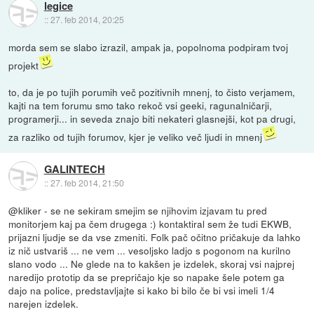
legice
::
27. feb 2014, 20:25
morda sem se slabo izrazil, ampak ja, popolnoma podpiram tvoj
projekt
to, da je po tujih porumih več pozitivnih mnenj, to čisto verjamem,
kajti na tem forumu smo tako rekoč vsi geeki, ragunalničarji,
programerji... in seveda znajo biti nekateri glasnejši, kot pa drugi,
za razliko od tujih forumov, kjer je veliko več ljudi in mnenj
GALINTECH
::
27. feb 2014, 21:50
@kliker - se ne sekiram smejim se njihovim izjavam tu pred
monitorjem kaj pa čem drugega :) kontaktiral sem že tudi EKWB,
prijazni ljudje se da vse zmeniti. Folk pač očitno pričakuje da lahko
iz nič ustvariš ... ne vem ... vesoljsko ladjo s pogonom na kurilno
slano vodo ... Ne glede na to kakšen je izdelek, skoraj vsi najprej
naredijo prototip da se prepričajo kje so napake šele potem ga
dajo na police, predstavljajte si kako bi bilo če bi vsi imeli 1/4
narejen izdelek.