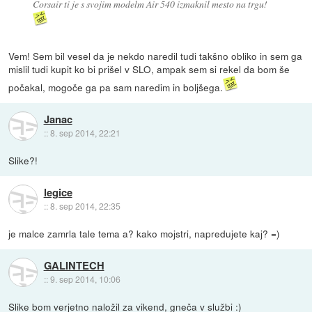
Corsair ti je s svojim modelm Air 540 izmaknil mesto na trgu!
Vem! Sem bil vesel da je nekdo naredil tudi takšno obliko in sem ga
mislil tudi kupit ko bi prišel v SLO, ampak sem si rekel da bom še
počakal, mogoče ga pa sam naredim in boljšega.
Janac
::
8. sep 2014, 22:21
Slike?!
legice
::
8. sep 2014, 22:35
je malce zamrla tale tema a? kako mojstri, napredujete kaj? =)
GALINTECH
::
9. sep 2014, 10:06
Slike bom verjetno naložil za vikend, gneča v službi :)