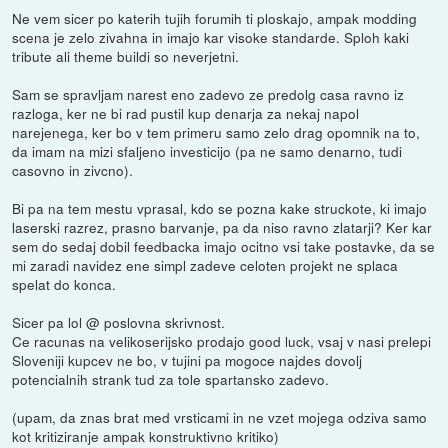
Ne vem sicer po katerih tujih forumih ti ploskajo, ampak modding
scena je zelo zivahna in imajo kar visoke standarde. Sploh kaki
tribute ali theme buildi so neverjetni.
Sam se spravljam narest eno zadevo ze predolg casa ravno iz
razloga, ker ne bi rad pustil kup denarja za nekaj napol
narejenega, ker bo v tem primeru samo zelo drag opomnik na to,
da imam na mizi sfaljeno investicijo (pa ne samo denarno, tudi
casovno in zivcno).
Bi pa na tem mestu vprasal, kdo se pozna kake struckote, ki imajo
laserski razrez, prasno barvanje, pa da niso ravno zlatarji? Ker kar
sem do sedaj dobil feedbacka imajo ocitno vsi take postavke, da se
mi zaradi navidez ene simpl zadeve celoten projekt ne splaca
spelat do konca.
Sicer pa lol @ poslovna skrivnost.
Ce racunas na velikoserijsko prodajo good luck, vsaj v nasi prelepi
Sloveniji kupcev ne bo, v tujini pa mogoce najdes dovolj
potencialnih strank tud za tole spartansko zadevo.
(upam, da znas brat med vrsticami in ne vzet mojega odziva samo
kot kritiziranje ampak konstruktivno kritiko)