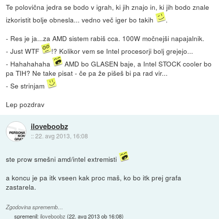
Te polovična jedra se bodo v igrah, ki jih znajo in, ki jih bodo znale
izkoristit bolje obnesla... vedno več iger bo takih
.
- Res je ja...za AMD sistem rabiš cca. 100W močnejši napajalnik.
- Just WTF
!? Kolikor vem se Intel procesorji bolj grejejo...
- Hahahahaha
AMD bo GLASEN baje, a Intel STOCK cooler bo
pa TIH? Ne take pisat - če pa že pišeš bi pa rad vir...
- Se strinjam
Lep pozdrav
iloveboobz
::
22. avg 2013, 16:08
ste prow smešni amd/intel extremisti
a koncu je pa itk vseen kak proc maš, ko bo itk prej grafa
zastarela.
Zgodovina sprememb…
spremenil:
iloveboobz
(
22. avg 2013 ob 16:08
)