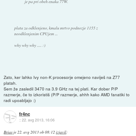
je pa pri obeh enaka 77W.
plata za odklenjeno, kmalu mrtvo podnozje 1155 z
neodklenjenim CPUjem ...
why why why ..... :)
Zato, ker lahko Ivy non-K procesorje omejeno naviješ na Z77
platah.
Sem že zasledil 3470 na 3.9 GHz na tej plati. Kar dober P/P
razmerje, če to izkoristiš (P/P razmerje, ahhh kako AMD fanatiki to
radi upoabljajo :)
fr4nc
::
22. avg 2013, 16:06
Brias
je
22. avg 2013 ob 08:12
izjavil
: