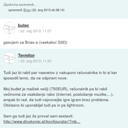
Zgodovina sprememb…
spremenil:
Brias
(
22. avg 2013 ob 08:14
)
butec
::
22. avg 2013, 11:07
gasujem za Brias-a (vsekakor SSD)
Termitor
::
22. avg 2013, 11:30
Tudi jaz bi rabil par nasvetov z nakupom računalnika in bi si kar
sposodil temo, da ne odpiram nove.
Moj buđet je malček večji (750EUR), računalnik pa bi rabil
večinoma za vsakdanjo rabo (internet, poslušanje muzike,...),
ampak bi rad, da tudi najnovejše igre igram brez problema.
Občasno bi uporabljal tudi ps in ps lightroom.
Sem ga tudi jaz že proval sam sestavit:
http://www.dinokomp.at/konfigurator/?mb...