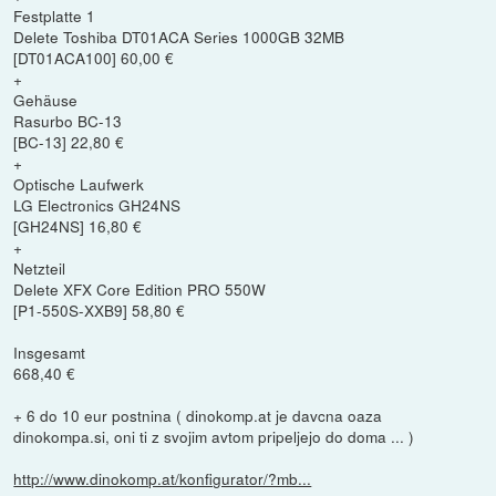
Festplatte 1
Delete Toshiba DT01ACA Series 1000GB 32MB
[DT01ACA100] 60,00 €
+
Gehäuse
Rasurbo BC-13
[BC-13] 22,80 €
+
Optische Laufwerk
LG Electronics GH24NS
[GH24NS] 16,80 €
+
Netzteil
Delete XFX Core Edition PRO 550W
[P1-550S-XXB9] 58,80 €
Insgesamt
668,40 €
+ 6 do 10 eur postnina ( dinokomp.at je davcna oaza
dinokompa.si, oni ti z svojim avtom pripeljejo do doma ... )
http://www.dinokomp.at/konfigurator/?mb...