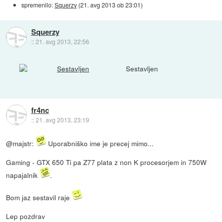
spremenilo:
Squerzy
(
21. avg 2013 ob 23:01
)
Squerzy
::
21. avg 2013, 22:56
Sestavljen
fr4nc
::
21. avg 2013, 23:19
@majstr:
Uporabniško ime je precej mimo...
Gaming - GTX 650 Ti pa Z77 plata z non K procesorjem in 750W
napajalnik
.
Bom jaz sestavil raje
Lep pozdrav