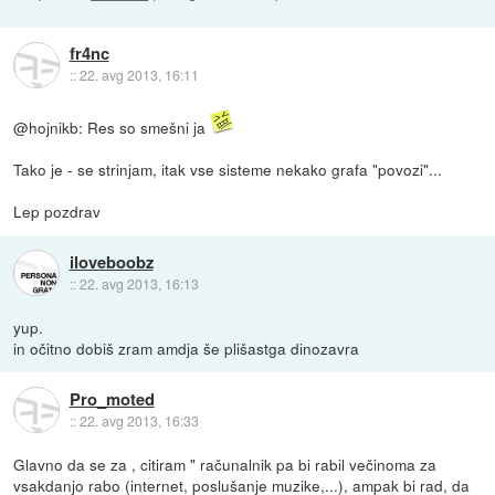
fr4nc
::
22. avg 2013, 16:11
@hojnikb: Res so smešni ja
Tako je - se strinjam, itak vse sisteme nekako grafa "povozi"...
Lep pozdrav
iloveboobz
::
22. avg 2013, 16:13
yup.
in očitno dobiš zram amdja še plišastga dinozavra
Pro_moted
::
22. avg 2013, 16:33
Glavno da se za , citiram " računalnik pa bi rabil večinoma za
vsakdanjo rabo (internet, poslušanje muzike,...), ampak bi rad, da