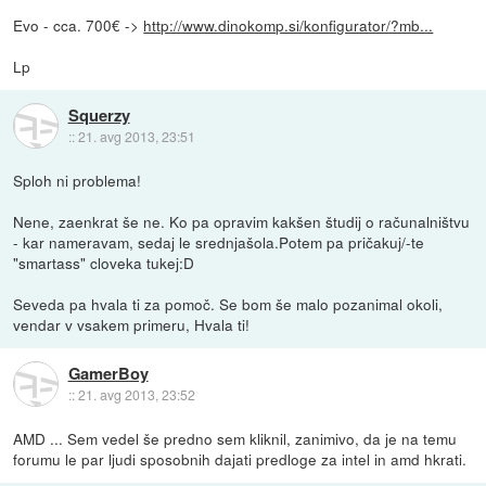
Evo - cca. 700€ ->
http://www.dinokomp.si/konfigurator/?mb...
Lp
Squerzy
::
21. avg 2013, 23:51
Sploh ni problema!
Nene, zaenkrat še ne. Ko pa opravim kakšen študij o računalništvu
- kar nameravam, sedaj le srednjašola.Potem pa pričakuj/-te
"smartass" cloveka tukej:D
Seveda pa hvala ti za pomoč. Se bom še malo pozanimal okoli,
vendar v vsakem primeru, Hvala ti!
GamerBoy
::
21. avg 2013, 23:52
AMD ... Sem vedel še predno sem kliknil, zanimivo, da je na temu
forumu le par ljudi sposobnih dajati predloge za intel in amd hkrati.