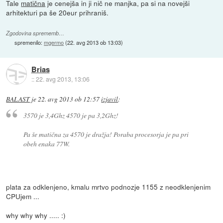
Tale
matična
je cenejša in ji nič ne manjka, pa si na novejši
arhitekturi pa še 20eur prihraniš.
Zgodovina sprememb…
spremenilo:
mgermo
(
22. avg 2013 ob 13:03
)
Brias
::
22. avg 2013, 13:06
BALAST
je
22. avg 2013 ob 12:57
izjavil
:
3570 je 3,4Ghz 4570 je pa 3,2Ghz!
Pa še matična za 4570 je dražja! Poraba procesorja je pa pri
obeh enaka 77W.
plata za odklenjeno, kmalu mrtvo podnozje 1155 z neodklenjenim
CPUjem ...
why why why ..... :)