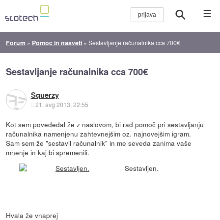
☰
Forum
»
Pomoč in nasveti
»
Sestavljanje računalnika cca 700€
Sestavljanje računalnika cca 700€
Squerzy
::
21. avg 2013, 22:55
Kot sem povededal že z naslovom, bi rad pomoč pri sestavljanju
računalnika namenjenu zahtevnejšim oz. najnovejšim igram.
Sam sem že "sestavil računalnik" in me seveda zanima vaše
mnenje in kaj bi spremenili.
Sestavljen.
Hvala že vnaprej