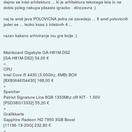
dajmo se intel arhitekturo ... ki je arhitektura tekocega leta in ne
dobis poleg nakupa plisasto igracko - dinozavra :)
naj te amd-jeva POLOVICNA jedra ne zavedejo ... 8 amd polovicnih
jeder se ... tezko kosa z intelovih 4 ...
razen kaksno arhiviranje mu gre bolje :)
Mainboard Gigabyte GA-H81M-DS2
[GA-H81M-DS2] 54,00 €
+
CPU
Intel Core i5 4430 (3.00Ghz, 6MB) BOX
[BX80646I54430] 168,00 €
+
Speicher
Patriot Signature Line 8GB 1333Mhz cl9 KIT - 1.50V
[PSD38G13332] 55,20 €
+
Grafikkarte
Sapphire Radeon HD 7950 3GB Boost
[11196-19-20G] 232,80 €
+