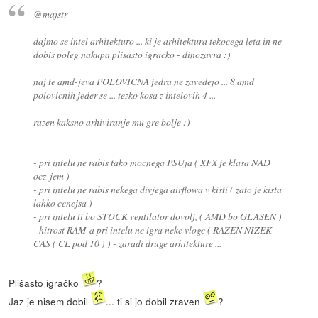
@majstr
dajmo se intel arhitekturo ... ki je arhitektura tekocega leta in ne
dobis poleg nakupa plisasto igracko - dinozavra :)
naj te amd-jeva POLOVICNA jedra ne zavedejo ... 8 amd
polovicnih jeder se ... tezko kosa z intelovih 4 ...
razen kaksno arhiviranje mu gre bolje :)
- pri intelu ne rabis tako mocnega PSUja ( XFX je klasa NAD
ocz-jem )
- pri intelu ne rabis nekega divjega airflowa v kisti ( zato je kista
lahko cenejsa )
- pri intelu ti bo STOCK ventilator dovolj, ( AMD bo GLASEN )
- hitrost RAM-a pri intelu ne igra neke vloge ( RAZEN NIZEK
CAS ( CL pod 10 ) ) - zaradi druge arhitekture ...
Plišasto igračko
?
Jaz je nisem dobil
... ti si jo dobil zraven
?