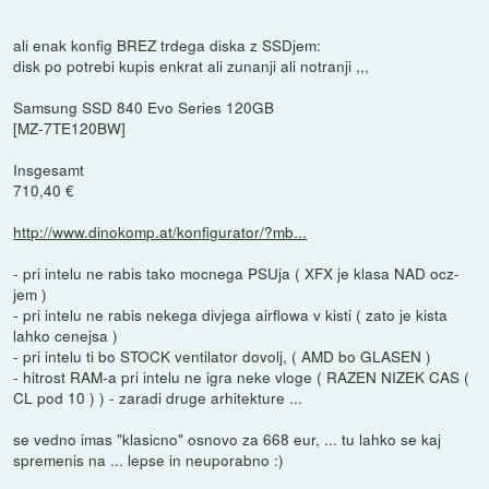
ali enak konfig BREZ trdega diska z SSDjem:
disk po potrebi kupis enkrat ali zunanji ali notranji ,,,
Samsung SSD 840 Evo Series 120GB
[MZ-7TE120BW]
Insgesamt
710,40 €
http://www.dinokomp.at/konfigurator/?mb...
- pri intelu ne rabis tako mocnega PSUja ( XFX je klasa NAD ocz-
jem )
- pri intelu ne rabis nekega divjega airflowa v kisti ( zato je kista
lahko cenejsa )
- pri intelu ti bo STOCK ventilator dovolj, ( AMD bo GLASEN )
- hitrost RAM-a pri intelu ne igra neke vloge ( RAZEN NIZEK CAS (
CL pod 10 ) ) - zaradi druge arhitekture ...
se vedno imas "klasicno" osnovo za 668 eur, ... tu lahko se kaj
spremenis na ... lepse in neuporabno :)