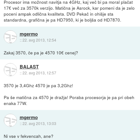
Procesor ima možnost navitja na 4GHz, kaj več bi pa moral plačat
17€ več za 3570k verzijo. Matična je Asrock, kar pomeni da je zelo
poceni ampak odlična kvaliteta. DVD Pekač in ohišje sta
standardna, grafična je pa HD7950, ki je boljša od HD7870.
mgermo
::
22. avg 2013, 12:54
Zakaj 3570, če pa je 4570 10€ cenej?
BALAST
::
22. avg 2013, 12:57
3570 je 3,4Ghz 4570 je pa 3,2Ghz!
Pa še matična za 4570 je dražja! Poraba procesorja je pa pri obeh
enaka 77W.
mgermo
::
22. avg 2013, 13:03
Ni vse v fekvencah, ane?