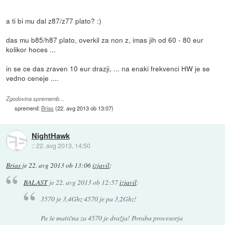
a ti bi mu dal z87/z77 plato? :)
das mu b85/h87 plato, overkil za non z, imas jih od 60 - 80 eur
kolikor hoces ...
in se ce das zraven 10 eur drazji, ... na enaki frekvenci HW je se
vedno ceneje ....
Zgodovina sprememb…
spremenil:
Brias
(
22. avg 2013 ob 13:07
)
NightHawk
::
22. avg 2013, 14:50
Brias
je
22. avg 2013 ob 13:06
izjavil
:
BALAST
je
22. avg 2013 ob 12:57
izjavil
:
3570 je 3,4Ghz 4570 je pa 3,2Ghz!
Pa še matična za 4570 je dražja! Poraba procesorja