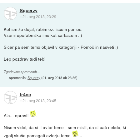
Squerzy
::
21. avg 2013, 23:29
Kot sm že dejal, rabim oz. iscem pomoc.
Vzemi uporabniško ime kot sarkazem : )
Sicer pa sem temo objavil v kategoriji - Pomoč in nasveti :)
Lep pozdrav tudi tebi
Zgodovina sprememb…
spremenilo:
Squerzy
(
21. avg 2013 ob 23:36
)
fr4nc
::
21. avg 2013, 23:45
Aia... oprosti
.
Nisem videl, da si ti avtor teme - sem mislil, da si pač nekdo, ki
zgolj skuša pomagati avtorju teme
...