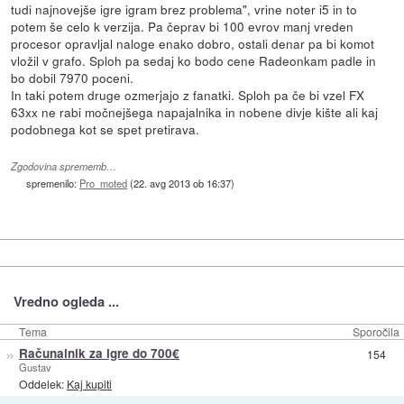
tudi najnovejše igre igram brez problema", vrine noter i5 in to
potem še celo k verzija. Pa čeprav bi 100 evrov manj vreden
procesor opravljal naloge enako dobro, ostali denar pa bi komot
vložil v grafo. Sploh pa sedaj ko bodo cene Radeonkam padle in
bo dobil 7970 poceni.
In taki potem druge ozmerjajo z fanatki. Sploh pa če bi vzel FX
63xx ne rabi močnejšega napajalnika in nobene divje kište ali kaj
podobnega kot se spet pretirava.
Zgodovina sprememb…
spremenilo:
Pro_moted
(
22. avg 2013 ob 16:37
)
Vredno ogleda ...
Tema
Sporočila
»
Računalnik za igre do 700€
154
Gustav
Oddelek:
Kaj kupiti