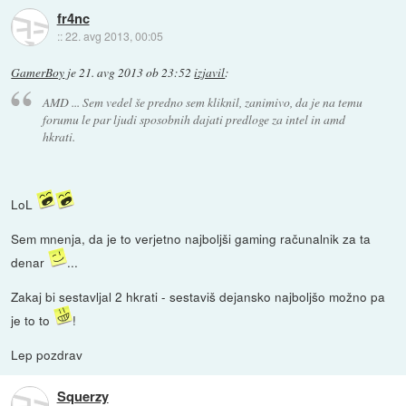
fr4nc
::
22. avg 2013, 00:05
GamerBoy
je
21. avg 2013 ob 23:52
izjavil
:
AMD ... Sem vedel še predno sem kliknil, zanimivo, da je na temu
forumu le par ljudi sposobnih dajati predloge za intel in amd
hkrati.
LoL
Sem mnenja, da je to verjetno najboljši gaming računalnik za ta
denar
...
Zakaj bi sestavljal 2 hkrati - sestaviš dejansko najboljšo možno pa
je to to
!
Lep pozdrav
Squerzy