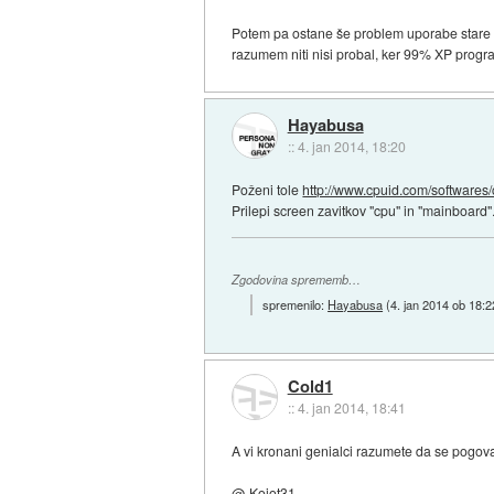
Potem pa ostane še problem uporabe stare s
razumem niti nisi probal, ker 99% XP prog
Hayabusa
::
4. jan 2014, 18:20
Poženi tole
http://www.cpuid.com/softwares/c
Prilepi screen zavitkov "cpu" in "mainboard"
Zgodovina sprememb…
spremenilo:
Hayabusa
(
4. jan 2014 ob 18:2
Cold1
::
4. jan 2014, 18:41
A vi kronani genialci razumete da se pogov
@ Kojot31