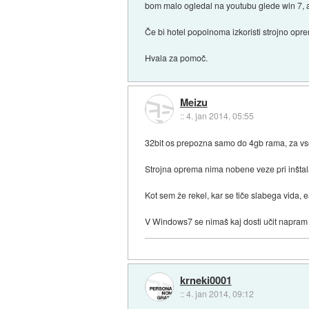
bom malo ogledal na youtubu glede win 7,
Če bi hotel popolnoma izkoristi strojno opr
Hvala za pomoč.
Meizu
::
4. jan 2014, 05:55
32bit os prepozna samo do 4gb rama, za vse
Strojna oprema nima nobene veze pri inštalac
Kot sem že rekel, kar se tiče slabega vida, e
V Windows7 se nimaš kaj dosti učit napram xp
krneki0001
::
4. jan 2014, 09:12