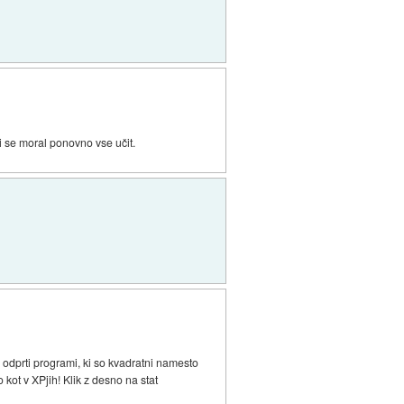
 se moral ponovno vse učit.
dprti programi, ki so kvadratni namesto
o kot v XPjih! Klik z desno na stat