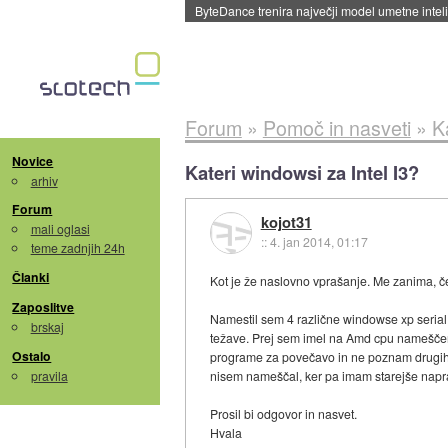
Spletne strani začele streči oglase za agente
Forum
»
Pomoč in nasveti
»
K
Novice
Kateri windowsi za Intel I3?
arhiv
Forum
kojot31
mali oglasi
::
4. jan 2014, 01:17
teme zadnjih 24h
Članki
Kot je že naslovno vprašanje. Me zanima, če
Zaposlitve
Namestil sem 4 različne windowse xp serial
brskaj
težave. Prej sem imel na Amd cpu nameščene 
Ostalo
programe za povečavo in ne poznam drugih oke
pravila
nisem nameščal, ker pa imam starejše napr
Prosil bi odgovor in nasvet.
Hvala