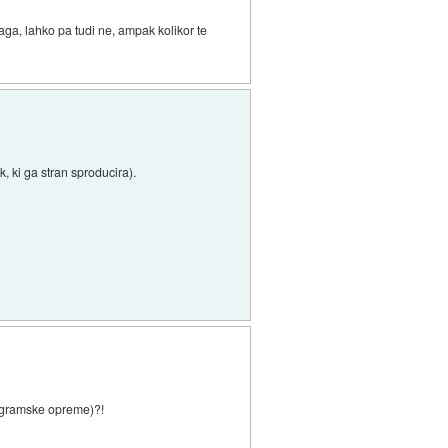
a, lahko pa tudi ne, ampak kolikor te
ink, ki ga stran sproducira).
rogramske opreme)?!