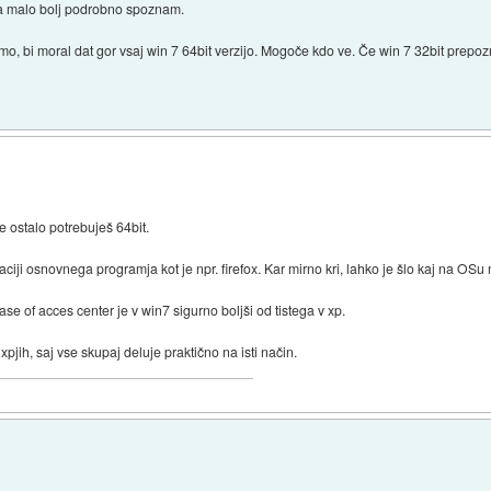
 a malo bolj podrobno spoznam.
emo, bi moral dat gor vsaj win 7 64bit verzijo. Mogoče kdo ve. Če win 7 32bit prepo
 ostalo potrebuješ 64bit.
iji osnovnega programja kot je npr. firefox. Kar mirno kri, lahko je šlo kaj na OSu
ase of acces center je v win7 sigurno boljši od tistega v xp.
jih, saj vse skupaj deluje praktično na isti način.