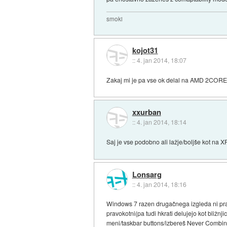
smoki
kojot31
::
4. jan 2014, 18:07
Zakaj mi je pa vse ok delal na AMD 2CORE? 
xxurban
::
4. jan 2014, 18:14
Saj je vse podobno ali lažje/boljše kot na XP
Lonsarg
::
4. jan 2014, 18:16
Windows 7 razen drugačnega izgleda ni pra
pravokotni(pa tudi hkrati delujejo kot bližnji
meni/taskbar buttons/izbereš Never Combin