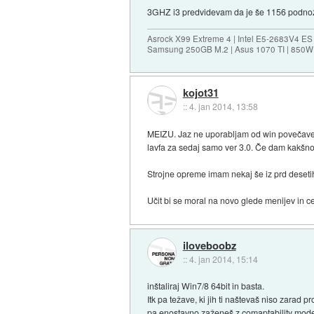
3GHZ i3 predvidevam da je še 1156 podnožj
Asrock X99 Extreme 4 | Intel E5-2683V4 
Samsung 250GB M.2 | Asus 1070 TI | 850W 
kojot31
::
4. jan 2014, 13:58
MEIZU. Jaz ne uporabljam od win povečave.
lavfa za sedaj samo ver 3.0. Če dam kakšn
Strojne opreme imam nekaj še iz prd desetih 
Učit bi se moral na novo glede menijev in 
iloveboobz
::
4. jan 2014, 15:14
inštaliraj Win7/8 64bit in basta.
Itk pa težave, ki jih ti naštevaš niso zarad
pa enostavno zaženeš z comaptability mode