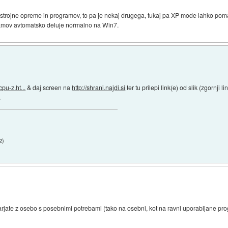
trojne opreme in programov, to pa je nekaj drugega, tukaj pa XP mode lahko pomag
ramov avtomatsko deluje normalno na Win7.
pu-z.ht...
& daj screen na
http://shrani.najdi.si
ter tu prilepi link(e) od slik (zgornji l
.
2
)
arjate z osebo s posebnimi potrebami (tako na osebni, kot na ravni uporabljane p