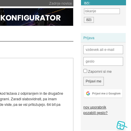
Išči:
Zadnje novice
Prijava
Zapomni si me
ekod težava z odpiranjem in še drugačne
ogrami. Zaradi slabovidnsti, pa imam
viste, pa se vsi pritožujejo. 64 bit pa
nov uporabnik
pozabili geslo?