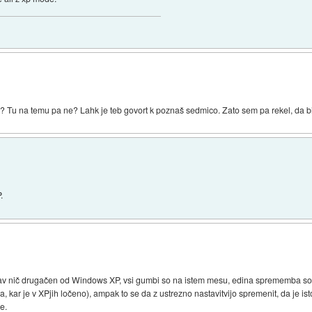
Tu na temu pa ne? Lahk je teb govort k poznaš sedmico. Zato sem pa rekel, da bi
.
v nič drugačen od Windows XP, vsi gumbi so na istem mesu, edina sprememba so o
ca, kar je v XPjih ločeno), ampak to se da z ustrezno nastavitvijo spremenit, da je ist
e.