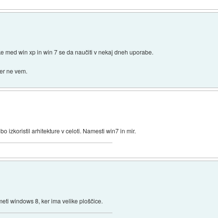
ke med win xp in win 7 se da naučiti v nekaj dneh uporabe.
ker ne vem.
o izkoristil arhitekture v celoti. Namesti win7 in mir.
imeti windows 8, ker ima velike ploščice.