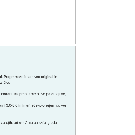
 ni. Programsko imam vso original in
ličico.
em uporabniku presnamejo. So pa omejitve,
.
i 3.0-8.0 in internet explorerjem do ver
p-ejih, pri win7 me pa skrbi glede