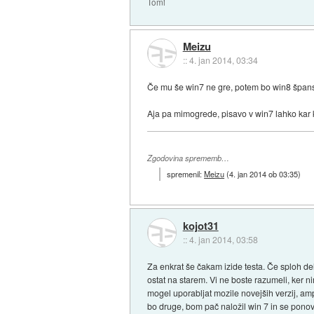
Tomi
Meizu
::
4. jan 2014, 03:34
Če mu še win7 ne gre, potem bo win8 špans
Aja pa mimogrede, pisavo v win7 lahko kar k
Zgodovina sprememb…
spremenil:
Meizu
(
4. jan 2014 ob 03:35
)
kojot31
::
4. jan 2014, 03:58
Za enkrat še čakam izide testa. Če sploh de
ostat na starem. Vi ne boste razumeli, ker 
mogel uporabljat mozile novejših verzij, am
bo druge, bom pač naložil win 7 in se ponov