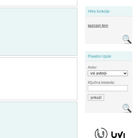
Hitre funkcije
seznam tem
Posebni izpisi
Avtor:
Ključna beseda: