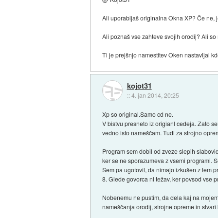
Ali uporabljaš originalna Okna XP? Če ne, j
Ali poznaš vse zahteve svojih orodij? Ali s
Ti je prejšnjo namestitev Oken nastavljal k
kojot31
::
4. jan 2014, 20:25
Xp so original.Samo cd ne.
V bistvu presneto iz origianl cedeja. Zato s
vedno isto nameščam. Tudi za strojno opremo
Program sem dobil od zveze slepih slabovidn
ker se ne sporazumeva z vsemi programi. Seda
Sem pa ugotovil, da nimajo izkušen z tem pr
8. Glede govorca ni težav, ker povsod vse p
Nobenemu ne pustim, da dela kaj na mojem r
nameščanja orodij, strojne opreme in stvari k