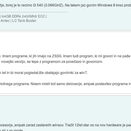
e, torej je to recimo I3 540 (3.066GHZ). Na takem jaz gonim Windows 8 brez prob
ES | 64GB DDR4 2400MHz ECC |
Antec | LC Tank Buster
 Imam programe, ki jih imajo na ZSSS. Imam tudi program, ki mi govori in ne paš
o novejšo verzijo, se tepe z programom za povečavo in govorcom.
let in bi moral pogledat,tče obstajajo gonilniki za win7.
celotnega programa. Nisem mislil kot samo delovanje, ampak postavitev programa in
 procesorja, ampak zarad zastarelih winsov. Tlačit 12let star os na nov hardware je
 ali z xp mode.