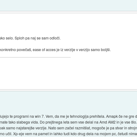
ko selo. Sploh pa naj se sam odloči.
onkretno povečaš, ease of acces je iz verzije v verzijo samo boljši.
lujejo te programi na win 7. Vem, da me je tehnologija prehitela. Amapk če ne gre 
nimate tako slabega vida. Do prejšnega leta sem vse delal na Amd AM2 in je vse šlo.
pak samo najstarejše verzije. Nato sem začel razmišlat, mogoče je pa stvar in str
no učil. Xp-eje vem na pamet in lahko tudi kdo drug dela na mojem pc, četudi nima