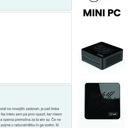
delat na novejših zadevah, je pač treba
 Na intelu sem pa prvo opazil, ker nisem
ojna opema premočna za ta win xp. Če ne
 pojma o računalništvu in ga vodim. Si