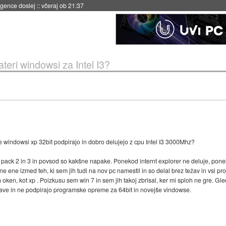
 umetne inteligence
::
včeraj ob 21:23
ateri windowsi za Intel I3?
 windowsi xp 32bit podpirajo in dobro delujejo z cpu Intel I3 3000Mhz?
 pack 2 in 3 in povsod so kakšne napake. Ponekod internt explorer ne deluje, pon
ene izmed teh, ki sem jih tudi na nov pc namestil in so delal brez težav in vsi pr
n, kot xp . Poizkusu sem win 7 in sem jih takoj zbrisal, ker mi sploh ne gre. Glede 
ave in ne podpirajo programske opreme za 64bit in novejše vindowse.