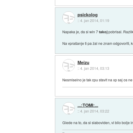
psickolog
::
4. jan 2014, 01:19
Napaka je, da si win 7
takoj
pobrisal. Razli
Na vprašanje ti pa žal ne znam odgovoriti, 
Meizu
::
4. jan 2014, 03:13
Nesmiselno je tak cpu stavit na xp saj os ne b
...:TOMI:...
::
4. jan 2014, 03:22
Glede na to, da si slaboviden, vi bilo bolje 