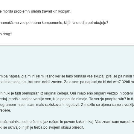
e morda problem v slabih travniških kopijah.
o nameščene vse potrebne komponente, ki jih ta orodja potrebujejo?
do drug?
em pa napisal,d a mi ni Ni mi jasno ker se tako obnaša vse skupaj, prej se pa nikoli
 imam original, kar sem dobil zraven. Zato sem pa napisal,da bi dal win7 32bit raz
ih, ki je tudi prekopiran iz original cedeja. Oni imajo eno origianl verzijo in pot
j je prišla zadjna verzija ven, ki jo pa oni še nimajo. Ta verzja podpira win7 in 8
ogramom in sem sam malo raziskoval in ugotovil. Z mozilo se ujema samo z verzijam
rebere.
ačunalniku, edino če mu jaz rečem in povem kako in kaj. Vse znam sam naredit v x
i se skrivajo in jih je treba po svojem okusu priredit.