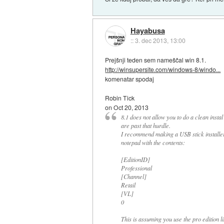
Hayabusa
::
3. dec 2013, 13:00
Prejšnji teden sem nameščal win 8.1.
http://winsupersite.com/windows-8/windo...
komenatar spodaj
Robin Tick
on Oct 20, 2013
8.1 does not allow you to do a clean instal
are past that hurdle.
I recommend making a USB stick installer, t
notepad with the contents:
[EditionID]
Professional
[Channel]
Retail
[VL]
0
This is assuming you use the pro edition l