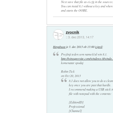
Next save that file as ei.cfg in the sources
You can instal 8.1 without a key and when 
and starts the OOBE.
zvocnik
::
3. dec 2013, 14:17
Hayabusa
je
3. dec 2013 ob 13:00
izjavil
:
Prejšnji teden sem nameščal win 8.1.
http://winsupersite.com/windows-8/windo..
komenatar spodaj
Robin Tick
on Oct 20, 2013
8.1 does not allow you to do a clean 
key once you are past that hurdle.
I recommend making a USB stick insta
file with notepad with the contents:
[EditionID]
Professional
[Channel]