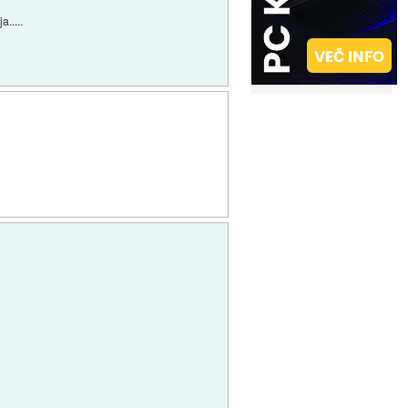
.....