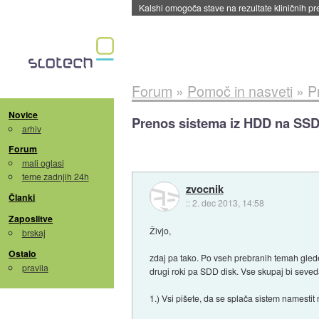
Sandisk že prodal več kot polovico SSD-jev za 
Forum
»
Pomoč in nasveti
»
P
Novice
Prenos sistema iz HDD na SSD (
arhiv
Forum
mali oglasi
teme zadnjih 24h
zvocnik
Članki
::
2. dec 2013, 14:58
Zaposlitve
Živjo,
brskaj
Ostalo
zdaj pa tako. Po vseh prebranih temah gled
pravila
drugi roki pa SDD disk. Vse skupaj bi seved
1.) Vsi pišete, da se splača sistem namestit