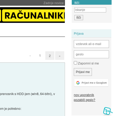
Išči:
Zadnje novice
Prijava
«
1
2
»
Zapomni si me
prenosnik s HDD-jem (win8, 64-bitni), v
nov uporabnik
pozabili geslo?
mem je potrebno: