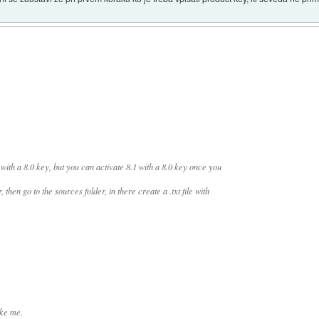
 with a 8.0 key, but you can activate 8.1 with a 8.0 key once you
hen go to the sources folder, in there create a .txt file with
ike me.