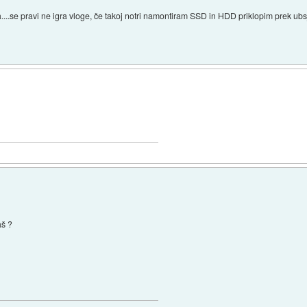
a....se pravi ne igra vloge, če takoj notri namontiram SSD in HDD priklopim prek ubsja
aš ?