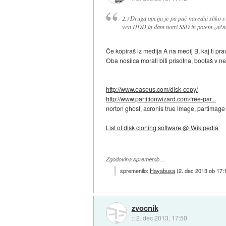
2.) Druga opcija je pa pač narediti sliko
ven HDD in dam notri SSD in potem začne
Če kopiraš iz medija A na medij B, kaj ti pr
Oba nosilca morati biti prisotna, bootaš v ne
http://www.easeus.com/disk-copy/
http://www.partitionwizard.com/free-par...
norton ghost, acronis true image, partimage 
List of disk cloning software @ Wikipedia
Zgodovina sprememb…
spremenilo:
Hayabusa
(
2. dec 2013 ob 17:
zvocnik
::
2. dec 2013, 17:50