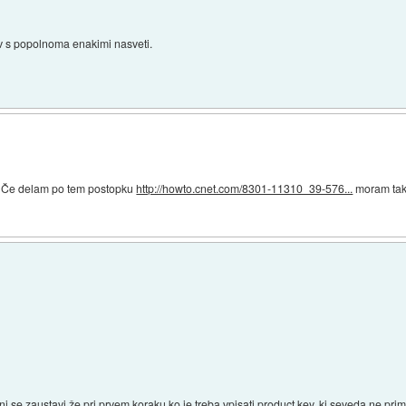
kov s popolnoma enakimi nasveti.
. Če delam po tem postopku
http://howto.cnet.com/8301-11310_39-576...
moram tako
ni se zaustavi že pri prvem koraku ko je treba vpisati product key, ki seveda ne prim