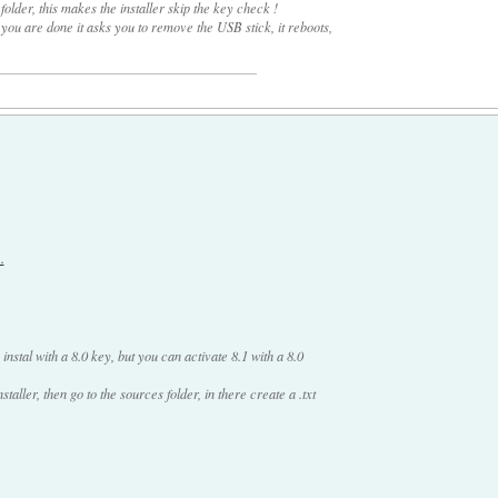
 folder, this makes the installer skip the key check !
you are done it asks you to remove the USB stick, it reboots,
.
instal with a 8.0 key, but you can activate 8.1 with a 8.0
ller, then go to the sources folder, in there create a .txt