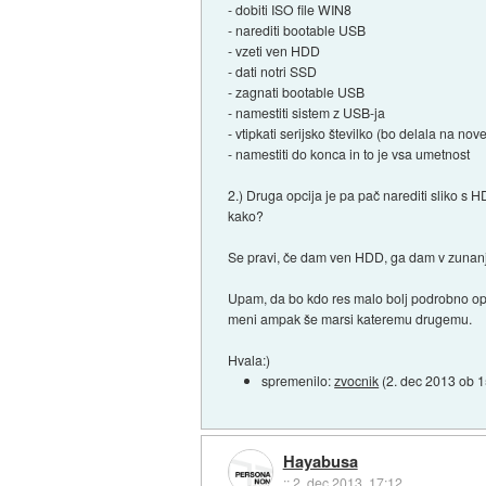
- dobiti ISO file WIN8
- narediti bootable USB
- vzeti ven HDD
- dati notri SSD
- zagnati bootable USB
- namestiti sistem z USB-ja
- vtipkati serijsko številko (bo delala na no
- namestiti do konca in to je vsa umetnost
2.) Druga opcija je pa pač narediti sliko 
kako?
Se pravi, če dam ven HDD, ga dam v zunanje
Upam, da bo kdo res malo bolj podrobno opis
meni ampak še marsi kateremu drugemu.
Hvala:)
spremenilo:
zvocnik
(
2. dec 2013 ob 
Hayabusa
::
2. dec 2013, 17:12