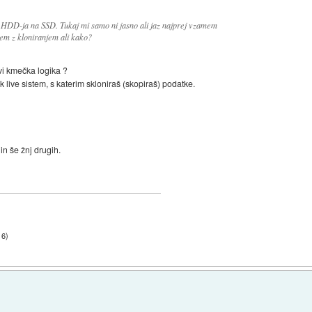
 s HDD-ja na SSD. Tukaj mi samo ni jasno ali jaz najprej vzamem
m z kloniranjem ali kako?
avi kmečka logika ?
k live sistem, s katerim skloniraš (skopiraš) podatke.
in še žnj drugih.
16
)