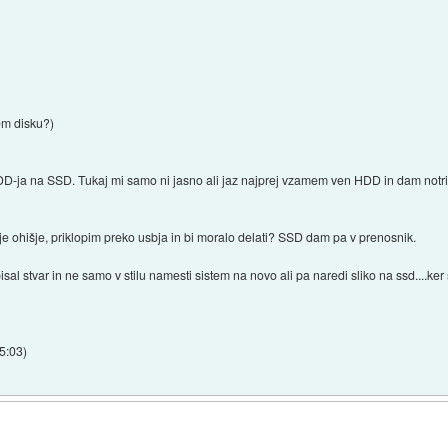
vem disku?)
s HDD-ja na SSD. Tukaj mi samo ni jasno ali jaz najprej vzamem ven HDD in dam not
 ohišje, priklopim preko usbja in bi moralo delati? SSD dam pa v prenosnik.
al stvar in ne samo v stilu namesti sistem na novo ali pa naredi sliko na ssd....k
15:03
)