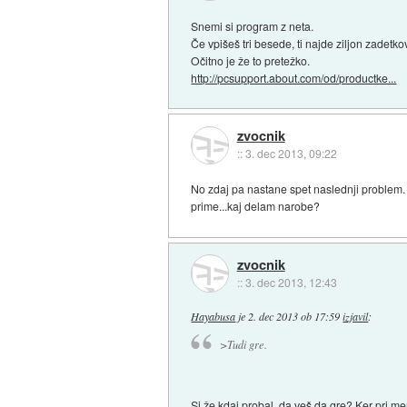
Snemi si program z neta.
Če vpišeš tri besede, ti najde ziljon zadet
Očitno je že to pretežko.
http://pcsupport.about.com/od/productke...
zvocnik
::
3. dec 2013, 09:22
No zdaj pa nastane spet naslednji problem
prime...kaj delam narobe?
zvocnik
::
3. dec 2013, 12:43
Hayabusa
je
2. dec 2013 ob 17:59
izjavil
:
>Tudi gre.
Si že kdaj probal, da veš da gre? Ker pri me