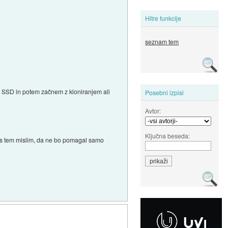
Hitre funkcije
seznam tem
ri SSD in potem začnem z kloniranjem ali
Posebni izpisi
Avtor:
Ključna beseda:
er s tem mislim, da ne bo pomagal samo