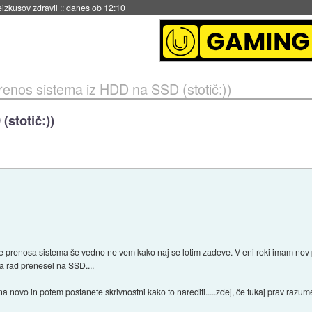
naslednji dve leti
::
danes ob 11:37
renos sistema iz HDD na SSD (stotič:))
stotič:))
e prenosa sistema še vedno ne vem kako naj se lotim zadeve. V eni roki imam nov 
a rad prenesel na SSD....
 na novo in potem postanete skrivnostni kako to narediti.....zdej, če tukaj prav razu