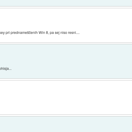
key pri prednameščenih Win 8, pa sej niso resni....
hisja...