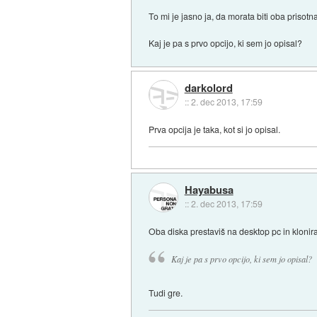
To mi je jasno ja, da morata biti oba prisotn
Kaj je pa s prvo opcijo, ki sem jo opisal?
darkolord
::
2. dec 2013, 17:59
Prva opcija je taka, kot si jo opisal.
Hayabusa
::
2. dec 2013, 17:59
Oba diska prestaviš na desktop pc in klonir
Kaj je pa s prvo opcijo, ki sem jo opisal?
Tudi gre.