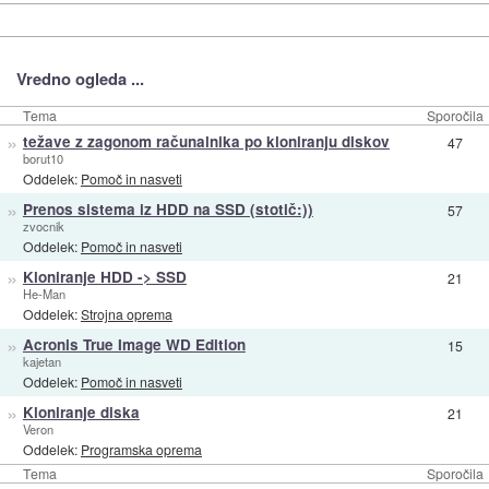
Vredno ogleda ...
Tema
Sporočila
»
težave z zagonom računalnika po kloniranju diskov
47
borut10
Oddelek:
Pomoč in nasveti
»
Prenos sistema iz HDD na SSD (stotič:))
57
zvocnik
Oddelek:
Pomoč in nasveti
»
Kloniranje HDD -> SSD
21
He-Man
Oddelek:
Strojna oprema
»
Acronis True Image WD Edition
15
kajetan
Oddelek:
Pomoč in nasveti
»
Kloniranje diska
21
Veron
Oddelek:
Programska oprema
Tema
Sporočila