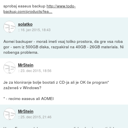
sprobaj easeus backup
http://www.todo-
backup.com/products/fea...
solatko
::
16. jan 2015, 18:43
Aomei backuper - moraš imeti vsaj toliko prostora, da gre vsa roba
gor - sem iz 500GB diska, razpakiral na 40GB - 26GB materiala. Ni
nobenga problema.
MrStein
::
23. dec 2015, 18:56
Je za kloniranje bolje bootati z CD-ja ali je OK če program*
zaženeš v Windows?
* - recimo easeus ali AOMEI
MrStein
::
25. dec 2015, 21:46