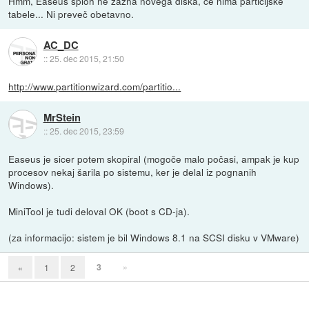
Hmm, Easeus sploh ne zazna novega diska, če nima particijske
tabele... Ni preveč obetavno.
AC_DC
::
25. dec 2015, 21:50
http://www.partitionwizard.com/partitio...
MrStein
::
25. dec 2015, 23:59
Easeus je sicer potem skopiral (mogoče malo počasi, ampak je kup
procesov nekaj šarila po sistemu, ker je delal iz pognanih
Windows).
MiniTool je tudi deloval OK (boot s CD-ja).
(za informacijo: sistem je bil Windows 8.1 na SCSI disku v VMware)
3
»
«
1
2