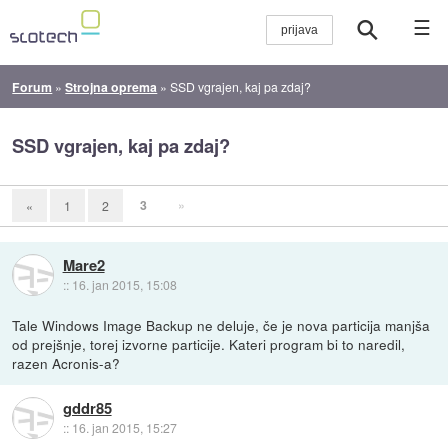
☰
Forum
»
Strojna oprema
»
SSD vgrajen, kaj pa zdaj?
SSD vgrajen, kaj pa zdaj?
3
»
«
1
2
Mare2
::
16. jan 2015, 15:08
Tale Windows Image Backup ne deluje, če je nova particija manjša
od prejšnje, torej izvorne particije. Kateri program bi to naredil,
razen Acronis-a?
gddr85
::
16. jan 2015, 15:27