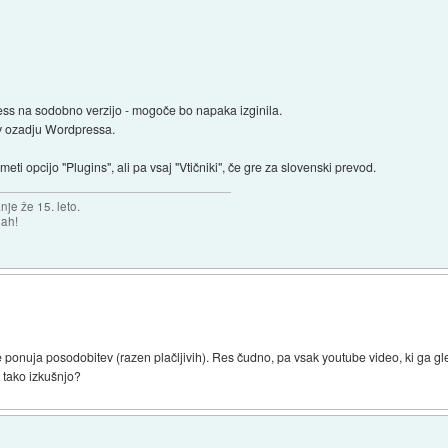
ess na sodobno verzijo - mogoče bo napaka izginila.
k v ozadju Wordpressa.
eti opcijo "Plugins", ali pa vsaj "Vtičniki", če gre za slovenski prevod.
je že 15. leto.
nah!
e ponuja posodobitev (razen plačljivih). Res čudno, pa vsak youtube video, ki ga g
 tako izkušnjo?