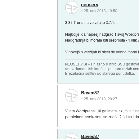
neoserv
::
25. nov 2013, 19:50
3.3? Trenutna verzija je 3.7.1.
Najbolje, da najprej nadgradiš svoj Wordpr
Nadgradnja bi morala biti preprosta - 1 kli
V novejših verzijah bi sicer še vedno moral im
NEOSERV.SI = Prijazno & hitro SSD gostovan
900+ domenskih končnic po noro nizkih ce
Brezplačna selitev od starega ponudnika.
Bavec87
::
25. nov 2013, 20:27
V tem Wordpressu, ki ga imam jaz, mi niti n
paralelnem svetu sem se znašel? :) Ima kdo
Bavec87