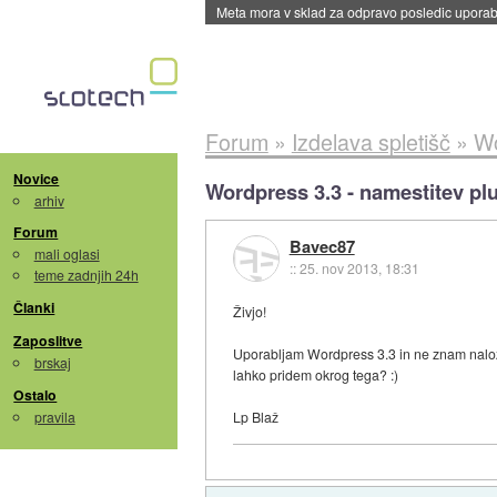
Meta mora v sklad za odpravo posledic uporabe
Forum
»
Izdelava spletišč
»
Wo
Novice
Wordpress 3.3 - namestitev pl
arhiv
Forum
Bavec87
mali oglasi
::
25. nov 2013, 18:31
teme zadnjih 24h
Članki
Živjo!
Zaposlitve
Uporabljam Wordpress 3.3 in ne znam naložit
brskaj
lahko pridem okrog tega? :)
Ostalo
pravila
Lp Blaž