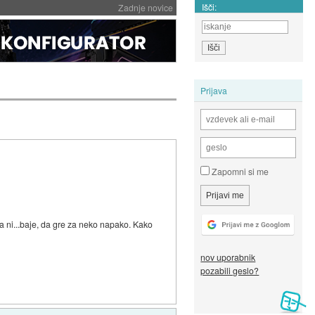
Išči:
Zadnje novice
Prijava
Zapomni si me
a ni...baje, da gre za neko napako. Kako
nov uporabnik
pozabili geslo?