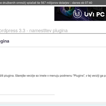
 družbenih omrežij vplačati še 567 milijonov dolarjev
::
danes ob 07:40
rdpress 3.3 - namestitev plugina
ugina
i plugina. Starejše verzije so imele v menuju podmenu "Plugins", v tej verziji ga p