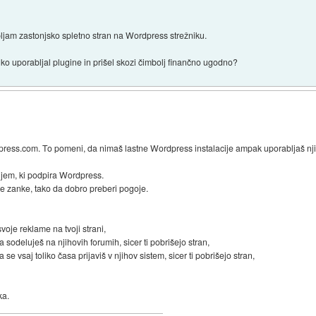
bljam zastonjsko spletno stran na Wordpress strežniku.
lahko uporabljal plugine in prišel skozi čimbolj finančno ugodno?
ress.com. To pomeni, da nimaš lastne Wordpress instalacije ampak uporabljaš nj
jem, ki podpira Wordpress.
oje zanke, tako da dobro preberi pogoje.
voje reklame na tvoji strani,
 sodeluješ na njihovih forumih, sicer ti pobrišejo stran,
se vsaj toliko časa prijaviš v njihov sistem, sicer ti pobrišejo stran,
ka.