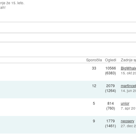
je že 15. leto.
nah!
Sporočila
Ogledi
Zadnje s
33
10566
BigWhal
(6383)
15. okt 
12
2079
martince
(1264)
14. jun 
5
814
unior
(760)
7. apr 2
9
1779
neoserv
(1461)
27. dec 