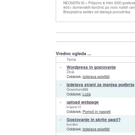
NEOSERV.SI = Prijazno & hitro SSD gostovan
900+ domenskih končnic po noro nizkih ce
Brezplačna selitev od starega ponudnika.
Vredno ogleda ...
Tema
»
Wordpress in gostovanje
Žitnik
Oddelek:
Izdelava spletišč
»
Izdelava strani za manjsa podjetja
Greenhorn888
Oddelek:
Loža
»
upload webpage
knipser10
Oddelek:
Pomoč in nasveti
»
Gostovanje in skrite pasti?
kornilov
Oddelek:
Izdelava spletišč