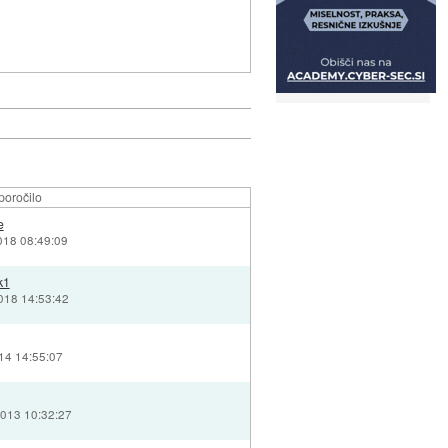
poročilo
e
2018 08:49:09
k1
2018 14:53:42
014 14:55:07
2013 10:32:27