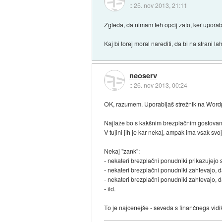
::
25. nov 2013, 21:11
Zgleda, da nimam teh opcij zato, ker upora
Kaj bi torej moral narediti, da bi na strani 
neoserv
::
26. nov 2013, 00:24
OK, razumem. Uporabljaš strežnik na Wordp
Najlaže bo s kakšnim brezplačnim gostovan
V tujini jih je kar nekaj, ampak ima vsak sv
Nekaj "zank":
- nekateri brezplačni ponudniki prikazujejo s
- nekateri brezplačni ponudniki zahtevajo, da
- nekateri brezplačni ponudniki zahtevajo, da 
- itd.
To je najcenejše - seveda s finančnega vidi