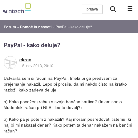
☰
Forum
»
Pomoč in nasveti
»
PayPal - kako deluje?
PayPal - kako deluje?
ekran
::
8. nov 2013, 20:10
Ustvarila sem si račun na PayPal. Imela bi ga predvsem za
prejemanje nakazil. Lepo bi prosila, da mi nekdo čisto na kratko
razloži, kako zadeva deluje.
a) Kako povežem račun s svojo bančno kartico? (Imam samo
študentski račun pri NLB - bo to dovolj?)
b) Kako pa je potem z nakazili? Kaj moram posredovati tistemu, ki
naj bi mi nakazal denar? Kako potem ta denar nakažem na bančni
račun?