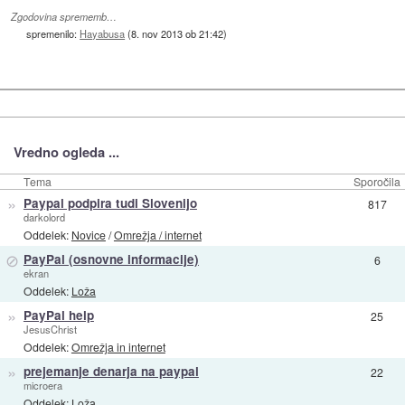
Zgodovina sprememb…
spremenilo:
Hayabusa
(
8. nov 2013 ob 21:42
)
Vredno ogleda ...
Tema
Sporočila
»
Paypal podpira tudi Slovenijo
817
darkolord
Oddelek:
Novice
/
Omrežja / internet
⊘
PayPal (osnovne informacije)
6
ekran
Oddelek:
Loža
»
PayPal help
25
JesusChrist
Oddelek:
Omrežja in internet
»
prejemanje denarja na paypal
22
microera
Oddelek:
Loža