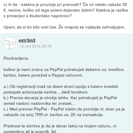
c) In še - kakšna je provizija pri prenosih? Če mi nekdo nakaže 30
€, recimo, koliko od tega potem dejansko dobim? Kakšna je razlika
v primerjavi s študentsko napotnico?
Upam, da si bo kdo vzel čas. Že vnaprej se najlepše zahvaljujem.
extr3m3
::
8. nov 2013, 20:16
Pozdravljena,
kolikor je meni znano za PayPal potrebuješ debetno oz. kreditno
kartico, katero povežeš s Paypal računom.
a.) Ob registraciji imaš na desni strani opcijo s katero izvedeš
postopek avtorizacije kartice... sledi korakom.
b.) Prenos denarja je otročje lahko. Kar potrebuješ je PayPal
(email naslov) naslovnika ter znesek...
c.) Med prenosi PayPal - PayPal mislim da provizije ni, sicer pa je
nakazilo na svoj TRR or. kartico ca. 2€ na transakcijo.
Prednost te storitve je da je denar takoj na tvojem računu, ni
pomembno ali je praznik, itd.