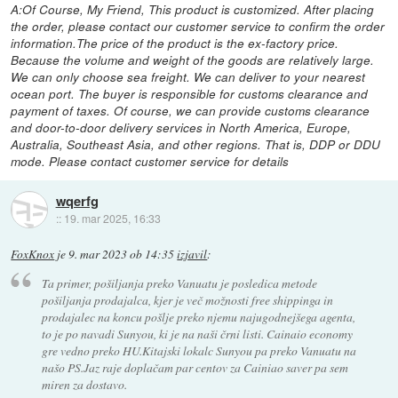
A:Of Course, My Friend, This product is customized. After placing
the order, please contact our customer service to confirm the order
information.The price of the product is the ex-factory price.
Because the volume and weight of the goods are relatively large.
We can only choose sea freight. We can deliver to your nearest
ocean port. The buyer is responsible for customs clearance and
payment of taxes. Of course, we can provide customs clearance
and door-to-door delivery services in North America, Europe,
Australia, Southeast Asia, and other regions. That is, DDP or DDU
mode. Please contact customer service for details
wqerfg
::
19. mar 2025, 16:33
FoxKnox
je
9. mar 2023 ob 14:35
izjavil
:
Ta primer, pošiljanja preko Vanuatu je posledica metode
pošiljanja prodajalca, kjer je več možnosti free shippinga in
prodajalec na koncu pošlje preko njemu najugodnejšega agenta,
to je po navadi Sunyou, ki je na naši črni listi. Cainaio economy
gre vedno preko HU.Kitajski lokalc Sunyou pa preko Vanuatu na
našo PS.Jaz raje doplačam par centov za Cainiao saver pa sem
miren za dostavo.