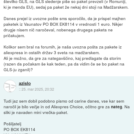
številko GLS, na GLS sledenje piše so paket prevzeli (v Romuniji,
ki je menda EU), sedaj pa paket že nekaj dni stoji na Madžarskem.
Danes prejel iz uvozne pošte sms sporočilo, da je prispel majhen
paketek iz Vaunatov PO BOX EK8114 v vrednosti 1 euro. Nikjer
drugje nisem nič naročeval, nobenega drugega paketa ne
pričakujem.
Kolikor sem bral na forumih, je naša uvozna pošta za pakete iz
aliexpresa in ostalih držav 3 sveta na madžarskem.
Ali je možno, da gre za nategavščino, kaj predlagate da storim
(razen da počakam še kak teden, pa da vidim če se bo paket na
GLS-ju zganil)?
azislo
::
25. mar 2025, 20:32
Tudi jaz sem dobil podobno pismo od carine danes, vse kar sem
naročil je bilo večje in od Aliexpres Choice, očitno gre za
. Na
nateg
sliki je navaden mini vrečka-paket.
Pošiljatelj
PO BOX EK8114