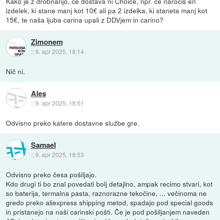
Kako je z drobnarijo, če dostava ni Choice, npr. če naročiš en
izdelek, ki stane manj kot 10€ ali pa 2 izdelka, ki staneta manj kot
15€, te naša ljuba carina upali z DDVjem in carino?
Zimonem
::
9. apr 2025, 18:14
Nič ni.
Ales
::
9. apr 2025, 18:51
Odvisno preko katere dostavne službe gre.
Samael
::
9. apr 2025, 18:53
Odvisno preko česa pošiljajo.
Kdo drugi ti bo znal povedati bolj detajlno, ampak recimo stvari, kot
so baterija, termalna pasta, raznorazne tekočine, ... večinoma ne
gredo preko aliexpress shipping metod, spadajo pod special goods
in pristanejo na naši carinski pošti. Če je pod pošiljanjem naveden