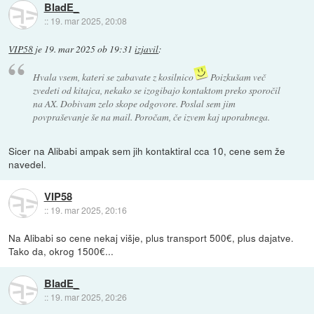
BladE_
::
19. mar 2025, 20:08
VIP58
je
19. mar 2025 ob 19:31
izjavil
:
Hvala vsem, kateri se zabavate z kosilnico
Poizkušam več
zvedeti od kitajca, nekako se izogibajo kontaktom preko sporočil
na AX. Dobivam zelo skope odgovore. Poslal sem jim
povpraševanje še na mail. Poročam, če izvem kaj uporabnega.
Sicer na Alibabi ampak sem jih kontaktiral cca 10, cene sem že
navedel.
VIP58
::
19. mar 2025, 20:16
Na Alibabi so cene nekaj višje, plus transport 500€, plus dajatve.
Tako da, okrog 1500€...
BladE_
::
19. mar 2025, 20:26