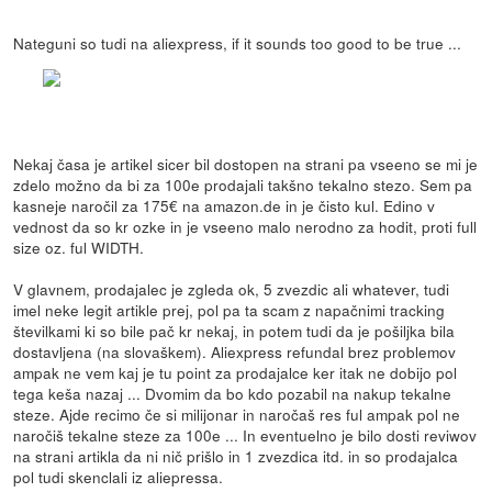
Nateguni so tudi na aliexpress, if it sounds too good to be true ...
Nekaj časa je artikel sicer bil dostopen na strani pa vseeno se mi je
zdelo možno da bi za 100e prodajali takšno tekalno stezo. Sem pa
kasneje naročil za 175€ na amazon.de in je čisto kul. Edino v
vednost da so kr ozke in je vseeno malo nerodno za hodit, proti full
size oz. ful WIDTH.
V glavnem, prodajalec je zgleda ok, 5 zvezdic ali whatever, tudi
imel neke legit artikle prej, pol pa ta scam z napačnimi tracking
številkami ki so bile pač kr nekaj, in potem tudi da je pošiljka bila
dostavljena (na slovaškem). Aliexpress refundal brez problemov
ampak ne vem kaj je tu point za prodajalce ker itak ne dobijo pol
tega keša nazaj ... Dvomim da bo kdo pozabil na nakup tekalne
steze. Ajde recimo če si milijonar in naročaš res ful ampak pol ne
naročiš tekalne steze za 100e ... In eventuelno je bilo dosti reviwov
na strani artikla da ni nič prišlo in 1 zvezdica itd. in so prodajalca
pol tudi skenclali iz aliepressa.