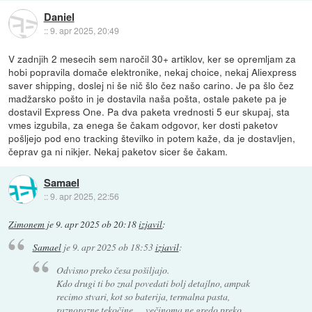
Daniel
::
9. apr 2025, 20:49
V zadnjih 2 mesecih sem naročil 30+ artiklov, ker se opremljam za
hobi popravila domače elektronike, nekaj choice, nekaj Aliexpress
saver shipping, doslej ni še nič šlo čez našo carino. Je pa šlo čez
madžarsko pošto in je dostavila naša pošta, ostale pakete pa je
dostavil Express One. Pa dva paketa vrednosti 5 eur skupaj, sta
vmes izgubila, za enega še čakam odgovor, ker dosti paketov
pošljejo pod eno tracking številko in potem kaže, da je dostavljen,
čeprav ga ni nikjer. Nekaj paketov sicer še čakam.
Samael
::
9. apr 2025, 22:56
Zimonem
je
9. apr 2025 ob 20:18
izjavil
:
Samael
je
9. apr 2025 ob 18:53
izjavil
:
Odvisno preko česa pošiljajo.
Kdo drugi ti bo znal povedati bolj detajlno, ampak
recimo stvari, kot so baterija, termalna pasta,
raznorazne tekočine, ... večinoma ne gredo preko