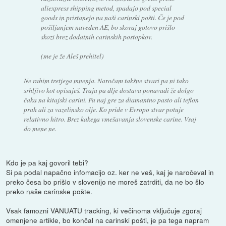
aliexpress shipping metod, spadajo pod special
goods in pristanejo na naši carinski pošti. Če je pod
pošiljanjem naveden AE, bo skoraj gotovo prišlo
skozi brez dodatnih carinskih postopkov.
(me je že Aleš prehitel)
Ne rabim tretjega mnenja. Naročam takšne stvari pa ni tako
srhljivo kot opisuješ. Traja pa dlje dostava ponavadi že dolgo
čaka na kitajski carini. Pa naj gre za diamantno pasto ali teflon
prah ali za vazelinsko olje. Ko pride v Evropo stvar potuje
relativno hitro. Brez kakega vmešavanja slovenske carine. Vsaj
do mene ne.
Kdo je pa kaj govoril tebi?
Si pa podal napačno infomacijo oz. ker ne veš, kaj je naročeval in
preko česa bo prišlo v slovenijo ne moreš zatrditi, da ne bo šlo
preko naše carinske pošte.
Vsak famozni VANUATU tracking, ki večinoma vključuje zgoraj
omenjene artikle, bo končal na carinski pošti, je pa tega napram