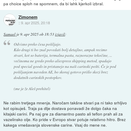
pa choice sploh ne spomnem, da bi lahk kjerkoli izbral.
Zimonem
::
9. apr 2025, 20:18
Samael
je
9. apr 2025 ob 18:53
izjavil
:
Odvisno preko česa pošiljajo.
Kdo drugi ti bo znal povedati bolj detajlno, ampak recimo
stvari, kot so baterija, termalna pasta, raznorazne tekočine, ...
večinoma ne gredo preko aliexpress shipping metod, spadajo
pod special goods in pristanejo na naši carinski pošti. Če je pod
pošiljanjem naveden AE, bo skoraj gotovo prišlo skozi brez
dodatnih carinskih postopkov.
(me je že Aleš prehitel)
Ne rabim tretjega mnenja. Naročam takšne stvari pa ni tako srhljivo
kot opisuješ. Traja pa dlje dostava ponavadi že dolgo čaka na
kitajski carini. Pa naj gre za diamantno pasto ali teflon prah ali za
vazelinsko olje. Ko pride v Evropo stvar potuje relativno hitro. Brez
kakega vmešavanja slovenske carine. Vsaj do mene ne.