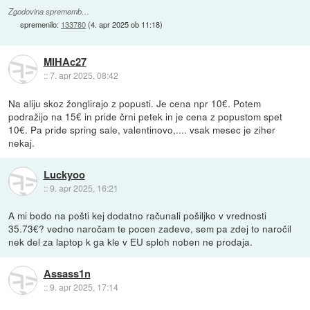
Zgodovina sprememb…
spremenilo:
133780
(
4. apr 2025 ob 11:18
)
MIHAc27
::
7. apr 2025, 08:42
Na aliju skoz žonglirajo z popusti. Je cena npr 10€. Potem
podražijo na 15€ in pride črni petek in je cena z popustom spet
10€. Pa pride spring sale, valentinovo,.... vsak mesec je ziher
nekaj.
Luckyoo
::
9. apr 2025, 16:21
A mi bodo na pošti kej dodatno računali pošiljko v vrednosti
35.73€? vedno naročam te pocen zadeve, sem pa zdej to naročil
nek del za laptop k ga kle v EU sploh noben ne prodaja.
Assass1n
::
9. apr 2025, 17:14