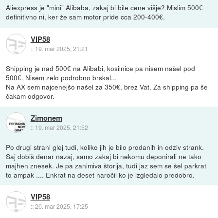
Aliexpress je "mini" Alibaba, zakaj bi bile cene višje? Mislim 500€
definitivno ni, ker že sam motor pride cca 200-400€.
VIP58
::
19. mar 2025, 21:21
Shipping je nad 500€ na Alibabi, kosilnice pa nisem našel pod
500€. Nisem zelo podrobno brskal...
Na AX sem najcenejšo našel za 350€, brez Vat. Za shipping pa še
čakam odgovor.
Zimonem
::
19. mar 2025, 21:52
Po drugi strani glej tudi, koliko jih je bilo prodanih in odziv strank.
Saj dobiš denar nazaj, samo zakaj bi nekomu deponirali ne tako
majhen znesek. Je pa zanimiva štorija, tudi jaz sem se šel parkrat
to ampak .... Enkrat na deset naročil ko je izgledalo predobro.
VIP58
::
20. mar 2025, 17:25