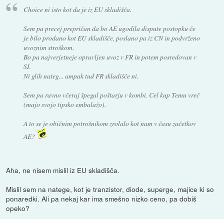
Choice ni isto kot da je iz EU skladišča.
Sem pa precej prepričan da bo AE ugodila dispute postopku če
je bilo prodano kot EU skladišče, poslano pa iz CN in podvrženo
uvoznim stroškom.
Bo pa najverjetneje opravljen uvoz v FR in potem posredovan v
SI.
Ni glih nateg... ampak tud FR skladišče ni.
Sem pa ravno včeraj špegal poštarju v kombi. Cel kup Temu vreč
(majo svojo tipsko embalažo).
A to se je običnim potrošnikom zrolalo kot nam v času začetkov
AE?
Aha, ne nisem mislil iz EU skladišča.
Mislil sem na natege, kot je tranzistor, diode, superge, majice ki so
ponaredki. Ali pa nekaj kar ima smešno nizko ceno, pa dobiš
opeko?