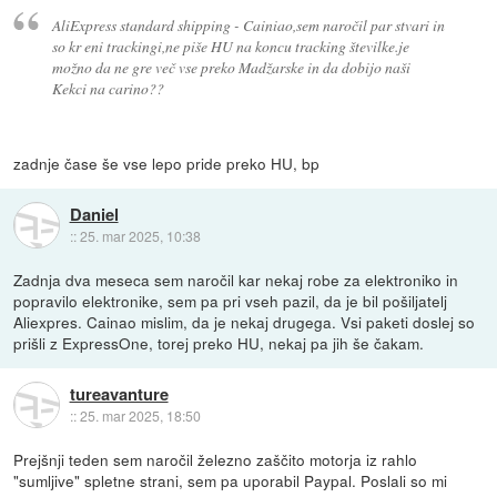
AliExpress standard shipping - Cainiao,sem naročil par stvari in
so kr eni trackingi,ne piše HU na koncu tracking številke.je
možno da ne gre več vse preko Madžarske in da dobijo naši
Kekci na carino??
zadnje čase še vse lepo pride preko HU, bp
Daniel
::
25. mar 2025, 10:38
Zadnja dva meseca sem naročil kar nekaj robe za elektroniko in
popravilo elektronike, sem pa pri vseh pazil, da je bil pošiljatelj
Aliexpres. Cainao mislim, da je nekaj drugega. Vsi paketi doslej so
prišli z ExpressOne, torej preko HU, nekaj pa jih še čakam.
tureavanture
::
25. mar 2025, 18:50
Prejšnji teden sem naročil železno zaščito motorja iz rahlo
"sumljive" spletne strani, sem pa uporabil Paypal. Poslali so mi