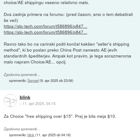
choice/AE shippingu vseeno relativno malo.
Dva zadnja primera na forumu: (pred časom, smo o tem debatirali
še več)
https://slo-tech.com/forum/t586896/p847...
https://slo-tech.com/forum/t586896/p847...
Ravno tako bo na carinski pošti končal kakšen "seller's shipping
method", ki bo poslan preko China Post namesto AE-jevih
standardnih špediterjev. Ampak kot pravim, je tega sorazmeroma
malo napram Choice/AE... opcij.
Zgodovina sprememb…
spremenilo:
Samael
(
9. apr 2025 ob 23:06
)
blink
::
11. apr 2025, 04:15
Za Choice "free shipping over $15". Prej je bila meja $10.
Zgodovina sprememb…
spremenilo:
blink
(
11. apr 2025 ob 04:16
)