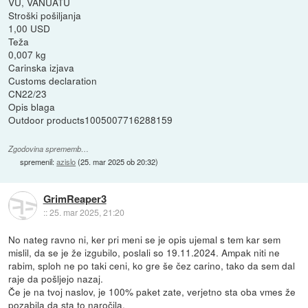
VU, VANUATU
Stroški pošiljanja
1,00 USD
Teža
0,007 kg
Carinska izjava
Customs declaration
CN22/23
Opis blaga
Outdoor products1005007716288159
Zgodovina sprememb…
spremenil:
azislo
(
25. mar 2025 ob 20:32
)
GrimReaper3
::
25. mar 2025, 21:20
No nateg ravno ni, ker pri meni se je opis ujemal s tem kar sem
mislil, da se je že izgubilo, poslali so 19.11.2024. Ampak niti ne
rabim, sploh ne po taki ceni, ko gre še čez carino, tako da sem dal
raje da pošljejo nazaj.
Če je na tvoj naslov, je 100% paket zate, verjetno sta oba vmes že
pozabila da sta to naročila.