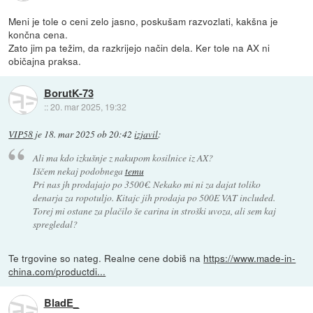
Meni je tole o ceni zelo jasno, poskušam razvozlati, kakšna je
končna cena.
Zato jim pa težim, da razkrijejo način dela. Ker tole na AX ni
običajna praksa.
BorutK-73
::
20. mar 2025, 19:32
VIP58
je
18. mar 2025 ob 20:42
izjavil
:
Ali ma kdo izkušnje z nakupom kosilnice iz AX?
Iščem nekaj podobnega
temu
Pri nas jh prodajajo po 3500€. Nekako mi ni za dajat toliko
denarja za ropotuljo. Kitajc jih prodaja po 500E VAT included.
Torej mi ostane za plačilo še carina in stroški uvoza, ali sem kaj
spregledal?
Te trgovine so nateg. Realne cene dobiš na
https://www.made-in-
china.com/productdi...
BladE_