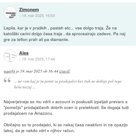
Zimonem
::
19. mar 2025, 16:53
Lepila, kar je v praških , pastah etc... vse dolgo traja. Že na
katoliški carini dolgo časa traja , da sproceairajo zadevo. Pa naj
gre za teflon prah ali pa diamante.
Ales
::
19. mar 2025, 17:44
wqerfg
je
19. mar 2025 ob 16:44
izjavil
:
... ne vem kaj je tu point za prodajalce ker itak ne dobijo pol tega
keša nazaj ...
Najverjetneje so mu vdrli v account in poskusili izpeljati prevaro s
"pomočjo" prodajalčevih dobrih ocen iz preteklosti. Se dogaja tudi
prodajalcem na Amazonu.
Običajno so to prodajalci, ki so nekaj časa neaktivni in ne opazijo
takoj, da je nekdo vdrl v njihov račun.