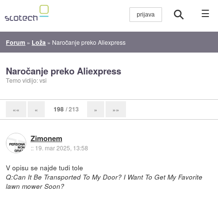
☰
Forum
»
Loža
»
Naročanje preko Aliexpress
Naročanje preko Aliexpress
Temo vidijo: vsi
198
/ 213
««
«
»
»»
Zimonem
::
19. mar 2025, 13:58
V opisu se najde tudi tole
Q:Can It Be Transported To My Door? I Want To Get My Favorite
lawn mower Soon?