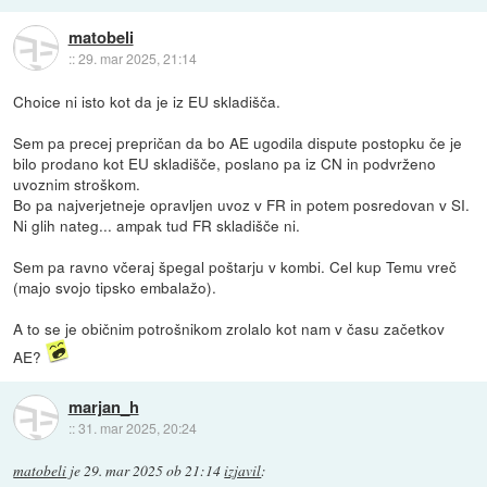
matobeli
::
29. mar 2025, 21:14
Choice ni isto kot da je iz EU skladišča.
Sem pa precej prepričan da bo AE ugodila dispute postopku če je
bilo prodano kot EU skladišče, poslano pa iz CN in podvrženo
uvoznim stroškom.
Bo pa najverjetneje opravljen uvoz v FR in potem posredovan v SI.
Ni glih nateg... ampak tud FR skladišče ni.
Sem pa ravno včeraj špegal poštarju v kombi. Cel kup Temu vreč
(majo svojo tipsko embalažo).
A to se je običnim potrošnikom zrolalo kot nam v času začetkov
AE?
marjan_h
::
31. mar 2025, 20:24
matobeli
je
29. mar 2025 ob 21:14
izjavil
: