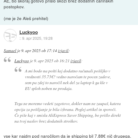
AE, bo skoraj gotovo prišlo skozi brez dodatnih carinskih
postopkov.
(me je že Aleš prehitel)
Luckyoo
::
9. apr 2025, 19:28
Samael
je
9. apr 2025 ob 17:14
izjavil
:
Luckyoo
je
9. apr 2025 ob 16:21
izjavil
:
A mi bodo na pošti kej dodatno računali pošiljko v
vrednosti 35.73€? vedno naročam te pocen zadeve,
sem pa zdej to naročil nek del za laptop k ga kle v
EU sploh noben ne prodaja.
Tega ne moremo vedeti zagotovo, dokler nam ne zaupaš, katera
opcija za pošiljanje je bila izbrana. Poglej artikel in sporoči.
Če piše kaj v smislu AliExpress Saver Shipping, bo prišlo direkt
na tvoj naslov brez dodatnih stroškov.
vse kar najdm pod naročilom da je shipping bil 7.88€ nič drugega.