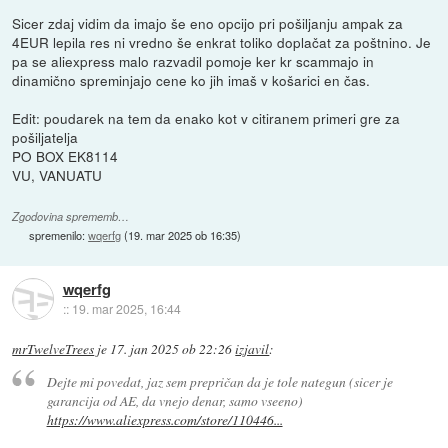
Sicer zdaj vidim da imajo še eno opcijo pri pošiljanju ampak za
4EUR lepila res ni vredno še enkrat toliko doplačat za poštnino. Je
pa se aliexpress malo razvadil pomoje ker kr scammajo in
dinamično spreminjajo cene ko jih imaš v košarici en čas.
Edit: poudarek na tem da enako kot v citiranem primeri gre za
pošiljatelja
PO BOX EK8114
VU, VANUATU
Zgodovina sprememb…
spremenilo:
wqerfg
(
19. mar 2025 ob 16:35
)
wqerfg
::
19. mar 2025, 16:44
mrTwelveTrees
je
17. jan 2025 ob 22:26
izjavil
:
Dejte mi povedat, jaz sem prepričan da je tole nategun (sicer je
garancija od AE, da vnejo denar, samo vseeno)
https://www.aliexpress.com/store/110446...