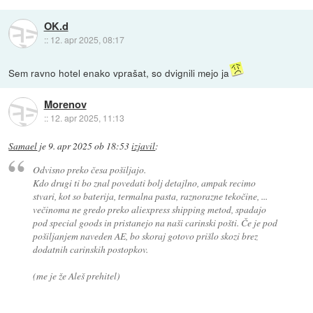
OK.d
::
12. apr 2025, 08:17
Sem ravno hotel enako vprašat, so dvignili mejo ja
Morenov
::
12. apr 2025, 11:13
Samael
je
9. apr 2025 ob 18:53
izjavil
:
Odvisno preko česa pošiljajo.
Kdo drugi ti bo znal povedati bolj detajlno, ampak recimo
stvari, kot so baterija, termalna pasta, raznorazne tekočine, ...
večinoma ne gredo preko aliexpress shipping metod, spadajo
pod special goods in pristanejo na naši carinski pošti. Če je pod
pošiljanjem naveden AE, bo skoraj gotovo prišlo skozi brez
dodatnih carinskih postopkov.
(me je že Aleš prehitel)