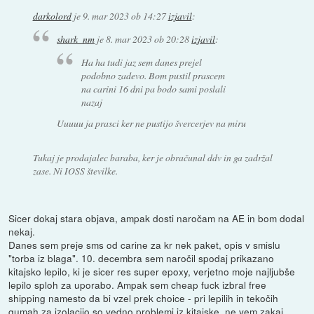
darkolord
je
9. mar 2023 ob 14:27
izjavil
:
shark_nm
je
8. mar 2023 ob 20:28
izjavil
:
Ha ha tudi jaz sem danes prejel
podobno zadevo. Bom pustil prascem
na carini 16 dni pa bodo sami poslali
nazaj
Uuuuu ja prasci ker ne pustijo švercerjev na miru
Tukaj je prodajalec baraba, ker je obračunal ddv in ga zadržal
zase. Ni IOSS številke.
Sicer dokaj stara objava, ampak dosti naročam na AE in bom dodal
nekaj.
Danes sem preje sms od carine za kr nek paket, opis v smislu
"torba iz blaga". 10. decembra sem naročil spodaj prikazano
kitajsko lepilo, ki je sicer res super epoxy, verjetno moje najljubše
lepilo sploh za uporabo. Ampak sem cheap fuck izbral free
shipping namesto da bi vzel prek choice - pri lepilih in tekočih
gumah za izolacijo so vedno problemi iz kitajske, ne vem zakaj,