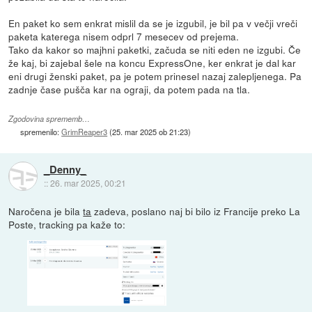
En paket ko sem enkrat mislil da se je izgubil, je bil pa v večji vreči
paketa katerega nisem odprl 7 mesecev od prejema.
Tako da kakor so majhni paketki, začuda se niti eden ne izgubi. Če
že kaj, bi zajebal šele na koncu ExpressOne, ker enkrat je dal kar
eni drugi ženski paket, pa je potem prinesel nazaj zalepljenega. Pa
zadnje čase pušča kar na ograji, da potem pada na tla.
Zgodovina sprememb…
spremenilo:
GrimReaper3
(
25. mar 2025 ob 21:23
)
_Denny_
::
26. mar 2025, 00:21
Naročena je bila
ta
zadeva, poslano naj bi bilo iz Francije preko La
Poste, tracking pa kaže to: