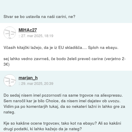
Stvar se bo ustavila na naši carini, ne?
MIHAc27
::
27. mar 2025, 18:19
Včasih kitajčki lažejo, da je iz EU skladišča.... Sploh na ebayu.
sej lahko vedno zavrneš, če bodo želeli preveč carine (verjetno 2-
3€)
marjan_h
::
29. mar 2025, 20:39
Do sedaj nisem imel pozornosti na same trgovce na aliexpressu.
Sem naročil kar je bilo Choice, da nisem imel dajatev ob uvozu.
Vidim pa po komentarjih tukaj, da so nekateri lažni in lahko gre za
nateg.
Kje so kakšne ocene trgovcev, tako kot na ebayu? Ali so kakšni
drugi podatki, ki lahko kažejo da je nateg?