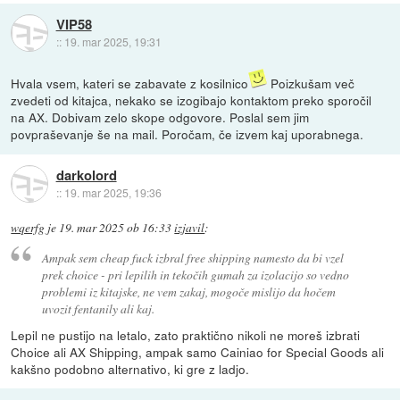
VIP58
::
19. mar 2025, 19:31
Hvala vsem, kateri se zabavate z kosilnico
Poizkušam več
zvedeti od kitajca, nekako se izogibajo kontaktom preko sporočil
na AX. Dobivam zelo skope odgovore. Poslal sem jim
povpraševanje še na mail. Poročam, če izvem kaj uporabnega.
darkolord
::
19. mar 2025, 19:36
wqerfg
je
19. mar 2025 ob 16:33
izjavil
:
Ampak sem cheap fuck izbral free shipping namesto da bi vzel
prek choice - pri lepilih in tekočih gumah za izolacijo so vedno
problemi iz kitajske, ne vem zakaj, mogoče mislijo da hočem
uvozit fentanily ali kaj.
Lepil ne pustijo na letalo, zato praktično nikoli ne moreš izbrati
Choice ali AX Shipping, ampak samo Cainiao for Special Goods ali
kakšno podobno alternativo, ki gre z ladjo.