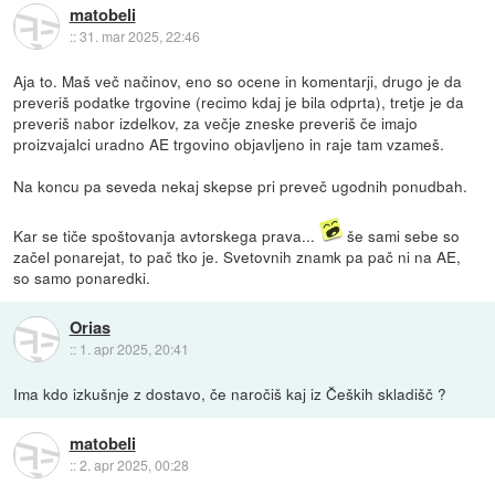
matobeli
::
31. mar 2025, 22:46
Aja to. Maš več načinov, eno so ocene in komentarji, drugo je da
preveriš podatke trgovine (recimo kdaj je bila odprta), tretje je da
preveriš nabor izdelkov, za večje zneske preveriš če imajo
proizvajalci uradno AE trgovino objavljeno in raje tam vzameš.
Na koncu pa seveda nekaj skepse pri preveč ugodnih ponudbah.
Kar se tiče spoštovanja avtorskega prava...
še sami sebe so
začel ponarejat, to pač tko je. Svetovnih znamk pa pač ni na AE,
so samo ponaredki.
Orias
::
1. apr 2025, 20:41
Ima kdo izkušnje z dostavo, če naročiš kaj iz Čeških skladišč ?
matobeli
::
2. apr 2025, 00:28