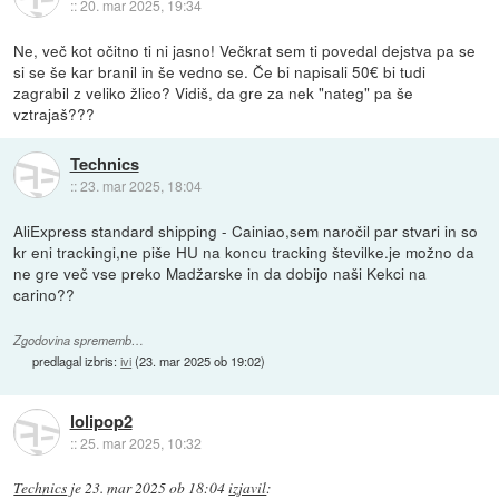
::
20. mar 2025, 19:34
Ne, več kot očitno ti ni jasno! Večkrat sem ti povedal dejstva pa se
si se še kar branil in še vedno se. Če bi napisali 50€ bi tudi
zagrabil z veliko žlico? Vidiš, da gre za nek "nateg" pa še
vztrajaš???
Technics
::
23. mar 2025, 18:04
AliExpress standard shipping - Cainiao,sem naročil par stvari in so
kr eni trackingi,ne piše HU na koncu tracking številke.je možno da
ne gre več vse preko Madžarske in da dobijo naši Kekci na
carino??
Zgodovina sprememb…
predlagal izbris:
ivi
(
23. mar 2025 ob 19:02
)
lolipop2
::
25. mar 2025, 10:32
Technics
je
23. mar 2025 ob 18:04
izjavil
: