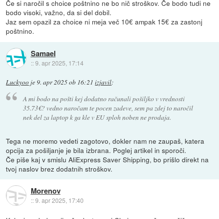
Če si naročil s choice poštnino ne bo nič stroškov. Če bodo tudi ne
bodo visoki, važno, da si del dobil.
Jaz sem opazil za choice ni meja več 10€ ampak 15€ za zastonj
poštnino.
Samael
::
9. apr 2025, 17:14
Luckyoo
je
9. apr 2025 ob 16:21
izjavil
:
A mi bodo na pošti kej dodatno računali pošiljko v vrednosti
35.73€? vedno naročam te pocen zadeve, sem pa zdej to naročil
nek del za laptop k ga kle v EU sploh noben ne prodaja.
Tega ne moremo vedeti zagotovo, dokler nam ne zaupaš, katera
opcija za pošiljanje je bila izbrana. Poglej artikel in sporoči.
Če piše kaj v smislu AliExpress Saver Shipping, bo prišlo direkt na
tvoj naslov brez dodatnih stroškov.
Morenov
::
9. apr 2025, 17:40