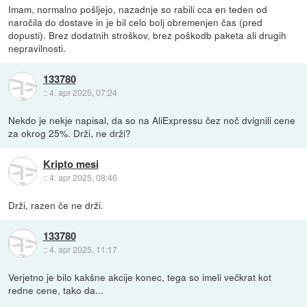
Imam, normalno pošljejo, nazadnje so rabili cca en teden od
naročila do dostave in je bil celo bolj obremenjen čas (pred
dopusti). Brez dodatnih stroškov, brez poškodb paketa ali drugih
nepravilnosti.
133780
::
4. apr 2025, 07:24
Nekdo je nekje napisal, da so na AliExpressu čez noč dvignili cene
za okrog 25%. Drži, ne drži?
Kripto mesi
::
4. apr 2025, 08:46
Drži, razen če ne drži.
133780
::
4. apr 2025, 11:17
Verjetno je bilo kakšne akcije konec, tega so imeli večkrat kot
redne cene, tako da...