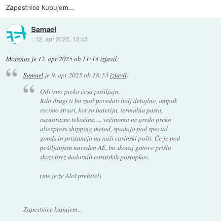
Zapestnice kupujem...
Samael
::
12. apr 2025, 12:45
Morenov
je
12. apr 2025 ob 11:13
izjavil
:
Samael
je
9. apr 2025 ob 18:53
izjavil
:
Odvisno preko česa pošiljajo.
Kdo drugi ti bo znal povedati bolj detajlno, ampak
recimo stvari, kot so baterija, termalna pasta,
raznorazne tekočine, ... večinoma ne gredo preko
aliexpress shipping metod, spadajo pod special
goods in pristanejo na naši carinski pošti. Če je pod
pošiljanjem naveden AE, bo skoraj gotovo prišlo
skozi brez dodatnih carinskih postopkov.
(me je že Aleš prehitel)
Zapestnice kupujem...