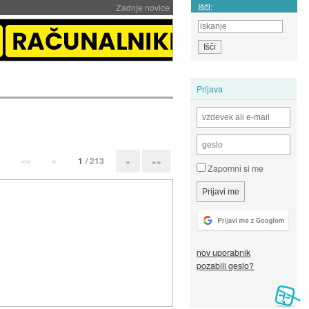
Išči:
Zadnje novice
Prijava
««
«
1
/ 213
»
»»
Zapomni si me
nov uporabnik
pozabili geslo?