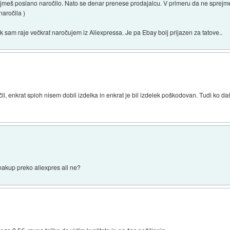
prejmeš poslano naročilo. Nato se denar prenese prodajalcu. V primeru da ne sprejme
naročila )
sam raje večkrat naročujem iz Aliexpressa. Je pa Ebay bolj prijazen za tatove..
il, enkrat sploh nisem dobil izdelka in enkrat je bil izdelek poškodovan. Tudi ko da
 nakup preko aliexpres ali ne?