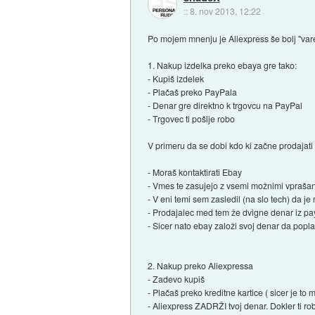
::
8. nov 2013, 12:22
Po mojem mnenju je Aliexpress še bolj "vare
1. Nakup izdelka preko ebaya gre tako:
- Kupiš izdelek
- Plačaš preko PayPala
- Denar gre direktno k trgovcu na PayPal
- Trgovec ti pošlje robo
V primeru da se dobi kdo ki začne prodajati 
- Moraš kontaktirati Ebay
- Vmes te zasujejo z vsemi možnimi vprašanji 
- V eni temi sem zasledil (na slo tech) da je
- Prodajalec med tem že dvigne denar iz p
- Sicer nato ebay založi svoj denar da popl
2. Nakup preko Aliexpressa
- Zadevo kupiš
- Plačaš preko kreditne kartice ( sicer je to 
- Aliexpress ZADRŽI tvoj denar. Dokler ti ro