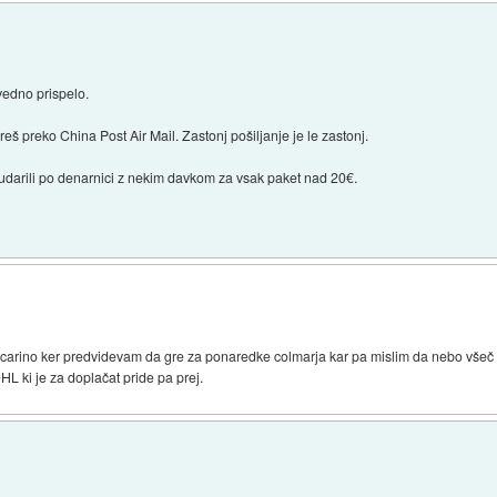
 vedno prispelo.
eš preko China Post Air Mail. Zastonj pošiljanje je le zastonj.
e udarili po denarnici z nekim davkom za vsak paket nad 20€.
z carino ker predvidevam da gre za ponaredke colmarja kar pa mislim da nebo všeč c
HL ki je za doplačat pride pa prej.