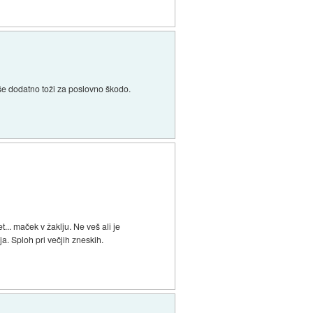
 še dodatno toži za poslovno škodo.
t... maček v žaklju. Ne veš ali je
a. Sploh pri večjih zneskih.