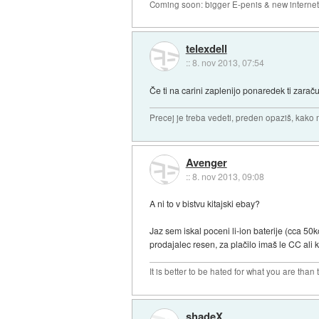
Coming soon: bigger E-penis & new internet
telexdell
::
8. nov 2013, 07:54
Če ti na carini zaplenijo ponaredek ti zarač
Precej je treba vedeti, preden opaziš, kako 
Avenger
::
8. nov 2013, 09:08
A ni to v bistvu kitajski ebay?
Jaz sem iskal poceni li-ion baterije (cca 50k
prodajalec resen, za plačilo imaš le CC ali 
It is better to be hated for what you are than
shadeX