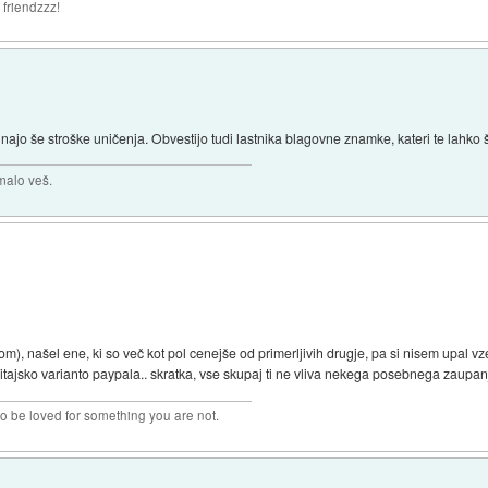
 friendzzz!
unajo še stroške uničenja. Obvestijo tudi lastnika blagovne znamke, kateri te lahko
malo veš.
om), našel ene, ki so več kot pol cenejše od primerljivih drugje, pa si nisem upal vze
kitajsko varianto paypala.. skratka, vse skupaj ti ne vliva nekega posebnega zaupanj
 to be loved for something you are not.