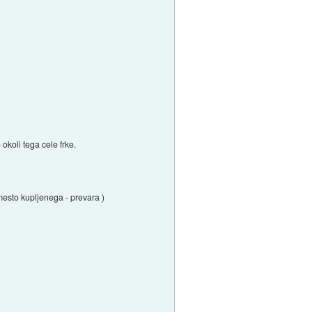
okoli tega cele frke.
amesto kupljenega - prevara )