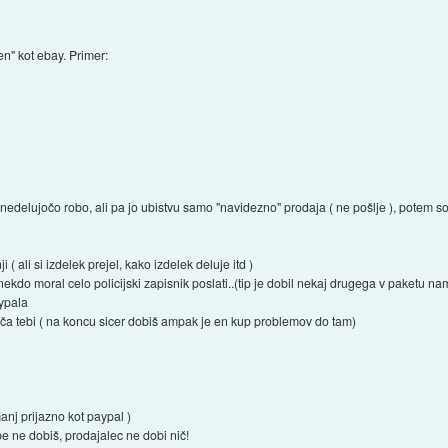
n" kot ebay. Primer:
nedelujočo robo, ali pa jo ubistvu samo "navidezno" prodaja ( ne pošlje ), potem so 
( ali si izdelek prejel, kako izdelek deluje itd )
 nekdo moral celo policijski zapisnik poslati..(tip je dobil nekaj drugega v paketu n
aypala
ača tebi ( na koncu sicer dobiš ampak je en kup problemov do tam)
manj prijazno kot paypal )
be ne dobiš, prodajalec ne dobi nič!