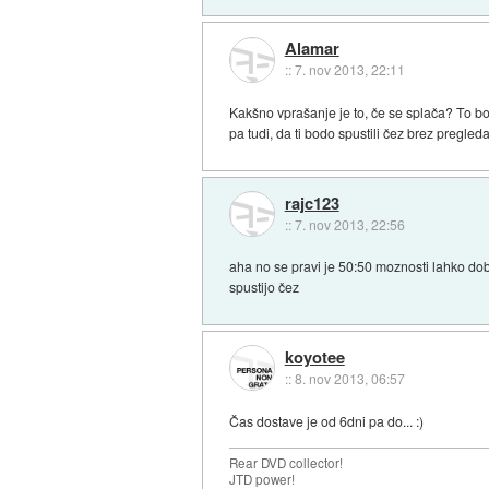
Alamar
::
7. nov 2013, 22:11
Kakšno vprašanje je to, če se splača? To bo
pa tudi, da ti bodo spustili čez brez pregled
rajc123
::
7. nov 2013, 22:56
aha no se pravi je 50:50 moznosti lahko dobi
spustijo čez
koyotee
::
8. nov 2013, 06:57
Čas dostave je od 6dni pa do... :)
Rear DVD collector!
JTD power!