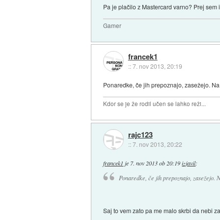
Pa je plačilo z Mastercard varno? Prej sem i
Gamer
francek1
::
7. nov 2013, 20:19
Ponaredke, če jih prepoznajo, zasežejo. Na spl
Kdor se je že rodil učen se lahko reži...
rajc123
::
7. nov 2013, 20:22
francek1
je
7. nov 2013 ob 20:19
izjavil
:
Ponaredke, če jih prepoznajo, zasežejo. Na 
Saj to vem zato pa me malo skrbi da nebi z