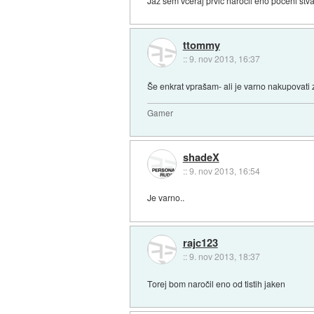
Jaz sem včeraj prvič naročil eno poceni stvar
ttommy
::
9. nov 2013, 16:37
Še enkrat vprašam- ali je varno nakupovati
Gamer
shadeX
::
9. nov 2013, 16:54
Je varno..
rajc123
::
9. nov 2013, 18:37
Torej bom naročil eno od tistih jaken