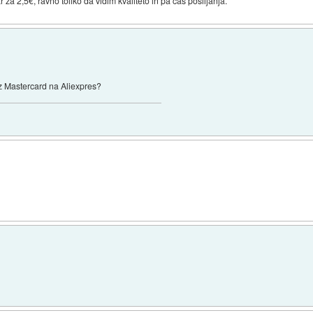
 za 2,5€, ravno toliko da vidim kvaliteto in pa čas pošiljanja.
 z Mastercard na Aliexpres?