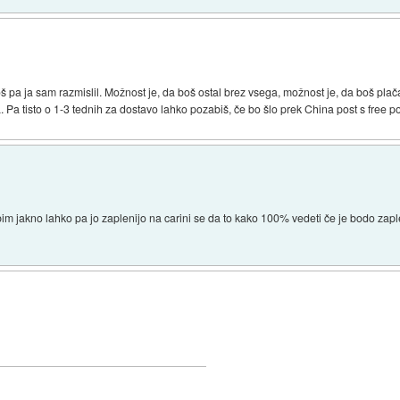
š pa ja sam razmislil. Možnost je, da boš ostal brez vsega, možnost je, da boš pla
a. Pa tisto o 1-3 tednih za dostavo lahko pozabiš, če bo šlo prek China post s free p
m jakno lahko pa jo zaplenijo na carini se da to kako 100% vedeti če je bodo zaplen