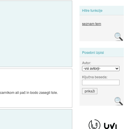
Hitre funkcije
seznam tem
Posebni izpisi
Avtor:
Ključna beseda:
arnikom ali pač in bodo zasegli tole.