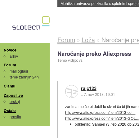
Evropska vesoljska agencija razvija svojo rak
Forum
»
Loža
»
Naročanje pre
Novice
Naročanje preko Aliexpress
arhiv
Temo vidijo: vsi
Forum
mali oglasi
teme zadnjih 24h
Članki
rajc123
::
7. nov 2013, 19:01
Zaposlitve
brskaj
zanima me če bi dobil te stvari če bi jih naro
Ostalo
http://www.aliexpress.com/item/2013-col...
pravila
http://www.aliexpress.com/item/2013-GOL...
odklenilo:
Samael
(
3. feb 2026 ob 20: