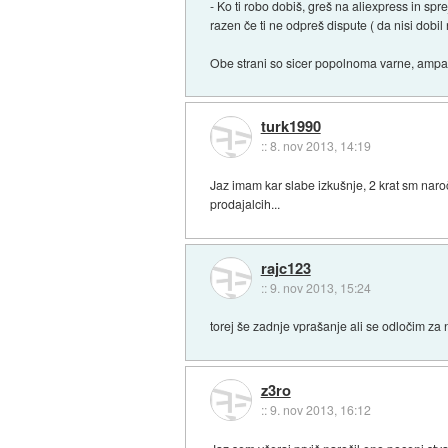
- Ko ti robo dobiš, greš na aliexpress in s
razen če ti ne odpreš dispute ( da nisi dobil 
Obe strani so sicer popolnoma varne, ampak 
turk1990
::
8. nov 2013, 14:19
Jaz imam kar slabe izkušnje, 2 krat sm naroč
prodajalcih...
rajc123
::
9. nov 2013, 15:24
torej še zadnje vprašanje ali se odločim za
z3ro
::
9. nov 2013, 16:12