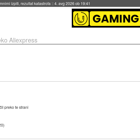
eto za večkratno uporabo
::
4. avg 2026 ob 19:41
ko Aliexpress
čil preko te strani
20
)