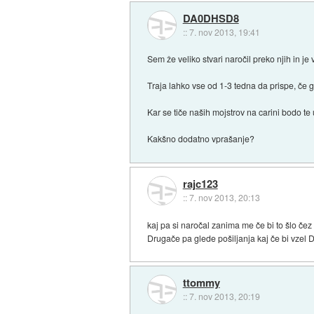
DA0DHSD8
::
7. nov 2013, 19:41
Sem že veliko stvari naročil preko njih in je
Traja lahko vse od 1-3 tedna da prispe, če gr
Kar se tiče naših mojstrov na carini bodo t
Kakšno dodatno vprašanje?
rajc123
::
7. nov 2013, 20:13
kaj pa si naročal zanima me če bi to šlo če
Drugače pa glede pošiljanja kaj če bi vzel D
ttommy
::
7. nov 2013, 20:19