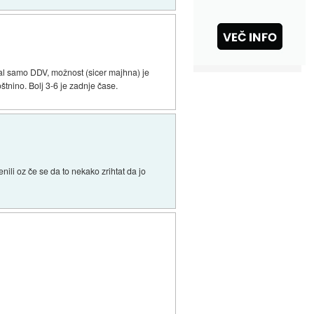
čal samo DDV, možnost (sicer majhna) je
oštnino. Bolj 3-6 je zadnje čase.
ili oz če se da to nekako zrihtat da jo