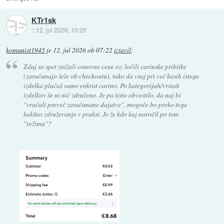
KTr1sk
::
12. jul 2026, 10:20
komunist1945
je
12. jul 2026 ob 07:22
izjavil
:
Zdaj so spet znižali osnovne cene oz. ločili carinske pribitke
(zaračunajo šele ob checkoutu), tako da vsaj pri več kosih istega
izdelka plačaš samo enkrat carino. Po kategorijah/vrstah
izdelkov še ni nič združeno. Je pa tisto obvestilo, da naj bi
"vračali preveč zaračunane dajatve", mogoče bo preko tega
kakšno združevanje v praksi. Je že kdo kaj naročil po tem
"režimu"?