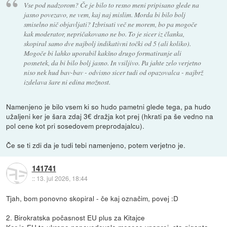
Vse pod nadzorom? Če je bilo to resno meni pripisano glede na
jasno povezavo, ne vem, kaj naj mislim. Morda bi bilo bolj
smiselno nič objavljati? Izbrisati več ne morem, bo pa mogoče
kak moderator, nepričakovano ne bo. To je sicer iz članka,
skopiral samo dve najbolj indikativni točki od 5 (ali koliko).
Mogoče bi lahko uporabil kakšno drugo formatiranje ali
posnetek, da bi bilo bolj jasno. In vsiljivo. Pa jahte zelo verjetno
niso nek hud bav-bav - odvisno sicer tudi od opazovalca - najbrž
izdelava šare ni edina možnost.
Namenjeno je bilo vsem ki so hudo pametni glede tega, pa hudo
užaljeni ker je šara zdaj 3€ dražja kot prej (hkrati pa še vedno na
pol cene kot pri sosedovem preprodajalcu).
Če se ti zdi da je tudi tebi namenjeno, potem verjetno je.
141741
::
13. jul 2026, 18:44
Tjah, bom ponovno skopiral - če kaj označim, povej :D
2. Birokratska počasnost EU plus za Kitajce