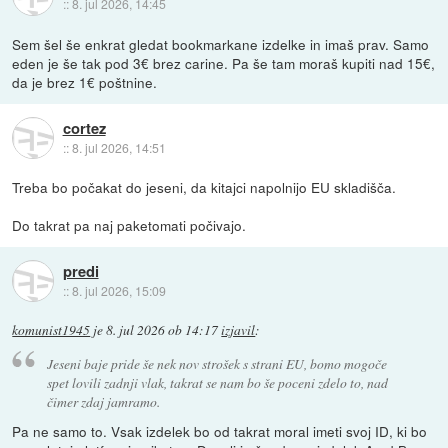
::
8. jul 2026, 14:45
Sem šel še enkrat gledat bookmarkane izdelke in imaš prav. Samo
eden je še tak pod 3€ brez carine. Pa še tam moraš kupiti nad 15€,
da je brez 1€ poštnine.
cortez
::
8. jul 2026, 14:51
Treba bo počakat do jeseni, da kitajci napolnijo EU skladišča.
Do takrat pa naj paketomati počivajo.
predi
::
8. jul 2026, 15:09
komunist1945
je
8. jul 2026 ob 14:17
izjavil
:
Jeseni baje pride še nek nov strošek s strani EU, bomo mogoče
spet lovili zadnji vlak, takrat se nam bo še poceni zdelo to, nad
čimer zdaj jamramo.
Pa ne samo to. Vsak izdelek bo od takrat moral imeti svoj ID, ki bo