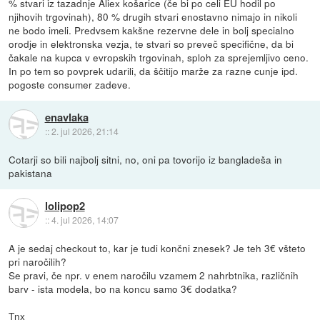
% stvari iz tazadnje Aliex košarice (če bi po celi EU hodil po
njihovih trgovinah), 80 % drugih stvari enostavno nimajo in nikoli
ne bodo imeli. Predvsem kakšne rezervne dele in bolj specialno
orodje in elektronska vezja, te stvari so preveč specifične, da bi
čakale na kupca v evropskih trgovinah, sploh za sprejemljivo ceno.
In po tem so povprek udarili, da ščitijo marže za razne cunje ipd.
pogoste consumer zadeve.
enavlaka
::
2. jul 2026, 21:14
Cotarji so bili najbolj sitni, no, oni pa tovorijo iz bangladeša in
pakistana
lolipop2
::
4. jul 2026, 14:07
A je sedaj checkout to, kar je tudi končni znesek? Je teh 3€ všteto
pri naročilih?
Se pravi, če npr. v enem naročilu vzamem 2 nahrbtnika, različnih
barv - ista modela, bo na koncu samo 3€ dodatka?
Tnx