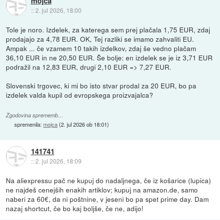
mojca
::
2. jul 2026, 18:00
Tole je noro. Izdelek, za katerega sem prej plačala 1,75 EUR, zdaj
prodajajo za 4,78 EUR. OK, Tej razliki se imamo zahvaliti EU.
Ampak ... če vzamem 10 takih izdelkov, zdaj še vedno plačam
36,10 EUR in ne 20,50 EUR. Še bolje: en izdelek se je iz 3,71 EUR
podražil na 12,83 EUR, drugi 2,10 EUR => 7,27 EUR.
Slovenski trgovec, ki mi bo isto stvar prodal za 20 EUR, bo pa
izdelek valda kupil od evropskega proizvajalca?
Zgodovina sprememb…
spremenila:
mojca
(
2. jul 2026 ob 18:01
)
141741
::
2. jul 2026, 18:09
Na aliexpressu pač ne kupuj do nadaljnega, če iz košarice (lupica)
ne najdeš cenejših enakih artiklov; kupuj na amazon.de, samo
naberi za 60€, da ni poštnine, v jeseni bo pa spet prime day. Dam
nazaj shortcut, če bo kaj boljše, če ne, adijo!