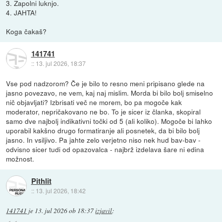
3. Zapolni luknjo.
4. JAHTA!
Koga čakaš?
141741
::
13. jul 2026, 18:37
Vse pod nadzorom? Če je bilo to resno meni pripisano glede na
jasno povezavo, ne vem, kaj naj mislim. Morda bi bilo bolj smiselno
nič objavljati? Izbrisati več ne morem, bo pa mogoče kak
moderator, nepričakovano ne bo. To je sicer iz članka, skopiral
samo dve najbolj indikativni točki od 5 (ali koliko). Mogoče bi lahko
uporabil kakšno drugo formatiranje ali posnetek, da bi bilo bolj
jasno. In vsiljivo. Pa jahte zelo verjetno niso nek hud bav-bav -
odvisno sicer tudi od opazovalca - najbrž izdelava šare ni edina
možnost.
Pithlit
::
13. jul 2026, 18:42
141741
je
13. jul 2026 ob 18:37
izjavil
: