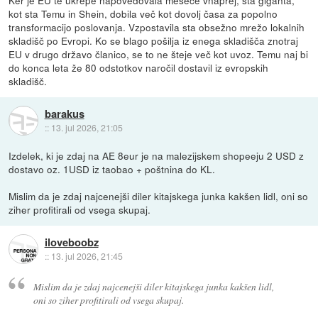
Ker je EU te ukrepe napovedovala mesece vnaprej, sta giganta,
kot sta Temu in Shein, dobila več kot dovolj časa za popolno
transformacijo poslovanja. Vzpostavila sta obsežno mrežo lokalnih
skladišč po Evropi. Ko se blago pošilja iz enega skladišča znotraj
EU v drugo državo članico, se to ne šteje več kot uvoz. Temu naj bi
do konca leta že 80 odstotkov naročil dostavil iz evropskih
skladišč.
barakus
::
13. jul 2026, 21:05
Izdelek, ki je zdaj na AE 8eur je na malezijskem shopeeju 2 USD z
dostavo oz. 1USD iz taobao + poštnina do KL.
Mislim da je zdaj najcenejši diler kitajskega junka kakšen lidl, oni so
ziher profitirali od vsega skupaj.
iloveboobz
::
13. jul 2026, 21:45
Mislim da je zdaj najcenejši diler kitajskega junka kakšen lidl,
oni so ziher profitirali od vsega skupaj.