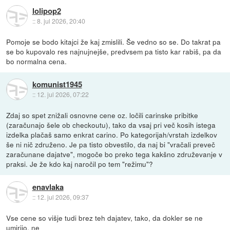
lolipop2
::
8. jul 2026, 20:40
Pomoje se bodo kitajci že kaj zmislili. Še vedno so se. Do takrat pa
se bo kupovalo res najnujnejše, predvsem pa tisto kar rabiš, pa da
bo normalna cena.
komunist1945
::
12. jul 2026, 07:22
Zdaj so spet znižali osnovne cene oz. ločili carinske pribitke
(zaračunajo šele ob checkoutu), tako da vsaj pri več kosih istega
izdelka plačaš samo enkrat carino. Po kategorijah/vrstah izdelkov
še ni nič združeno. Je pa tisto obvestilo, da naj bi "vračali preveč
zaračunane dajatve", mogoče bo preko tega kakšno združevanje v
praksi. Je že kdo kaj naročil po tem "režimu"?
enavlaka
::
12. jul 2026, 09:37
Vse cene so višje tudi brez teh dajatev, tako, da dokler se ne
umirijo, ne