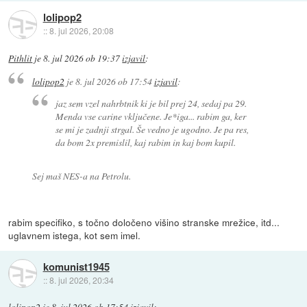
lolipop2
::
8. jul 2026, 20:08
Pithlit
je
8. jul 2026 ob 19:37
izjavil
:
lolipop2
je
8. jul 2026 ob 17:54
izjavil
:
jaz sem vzel nahrbtnik ki je bil prej 24, sedaj pa 29.
Menda vse carine vključene. Je*iga... rabim ga, ker
se mi je zadnji strgal. Še vedno je ugodno. Je pa res,
da bom 2x premislil, kaj rabim in kaj bom kupil.
Sej maš NES-a na Petrolu.
rabim specifiko, s točno določeno višino stranske mrežice, itd...
uglavnem istega, kot sem imel.
komunist1945
::
8. jul 2026, 20:34