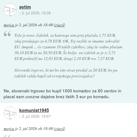
aytim
::
2. jul 2026, 19:38
mojca
je
2. jul 2026 ob 18:00
izjavil
:
Tole je noro. Izdelek, za katerega sem prej plačala 1,75 EUR,
zdaj prodajajo za 4,78 EUR. OK, Tej razliki se imamo zahvaliti
EU. Ampak ... če vzamem 10 takih izdelkov, zdaj še vedno plačam
36,10 EUR in ne 20,50 EUR. Še bolje: en izdelek se je iz 3,71
EUR podražil na 12,83 EUR, drugi 2,10 EUR => 7,27 EUR.
Slovenski trgovec, ki mi bo isto stvar prodal za 20 EUR, bo pa
izdelek valda kupil od evropskega proizvajalca?
Ne, slovenski trgovec bo kupil 1000 komadov za 60 centov in
placal sam uvozne dajatve brez tistih 3 eur po komadu.
komunist1945
::
2. jul 2026, 19:57
mojca
je
2. jul 2026 ob 18:00
izjavil
: