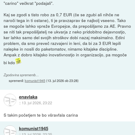
"carino" večkrat "podajali".
Kaj se zgodi s tisto robo za 0,7 EUR (če se zgubi ali nihče ne
naroči tega in ti ostane), ti je pravzaprav še najbolj vseeno. Tako
se mogoče lahko vpreže Evropejce, da prepošiljamo za AE. Pravno
se niti tak prepošiljatelj ne ukvarja z neko pridobitno dejavnostjo,
ker lahko samo del svojih stroškov dobi nazaj maksimalno. Edini
problem, da smo preveč razvajeni in leni, da bi za 3 EUR lepili
nalepke in nosili do paketomatov, nimamo kitajske discipline.
Ampak z dobro kitajsko inovativnostjo in organizacijo, pa mogoče
bi kdo
Zgodovina sprememb…
spremenil:
komunist1945
(
13. jul 2026 ob 23:28
)
enavlaka
::
13. jul 2026, 23:22
S takim početjem te bo všravfala carina
komunist1945
::
13. jul 2026, 23:35