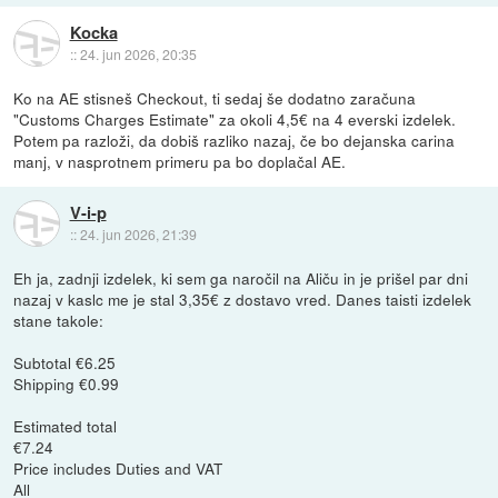
Kocka
::
24. jun 2026, 20:35
Ko na AE stisneš Checkout, ti sedaj še dodatno zaračuna
"Customs Charges Estimate" za okoli 4,5€ na 4 everski izdelek.
Potem pa razloži, da dobiš razliko nazaj, če bo dejanska carina
manj, v nasprotnem primeru pa bo doplačal AE.
V-i-p
::
24. jun 2026, 21:39
Eh ja, zadnji izdelek, ki sem ga naročil na Aliču in je prišel par dni
nazaj v kaslc me je stal 3,35€ z dostavo vred. Danes taisti izdelek
stane takole:
Subtotal €6.25
Shipping €0.99
Estimated total
€7.24
Price includes Duties and VAT
All