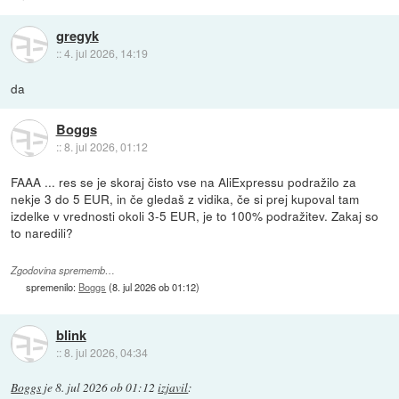
gregyk
::
4. jul 2026, 14:19
da
Boggs
::
8. jul 2026, 01:12
FAAA ... res se je skoraj čisto vse na AliExpressu podražilo za
nekje 3 do 5 EUR, in če gledaš z vidika, če si prej kupoval tam
izdelke v vrednosti okoli 3-5 EUR, je to 100% podražitev. Zakaj so
to naredili?
Zgodovina sprememb…
spremenilo:
Boggs
(
8. jul 2026 ob 01:12
)
blink
::
8. jul 2026, 04:34
Boggs
je
8. jul 2026 ob 01:12
izjavil
: