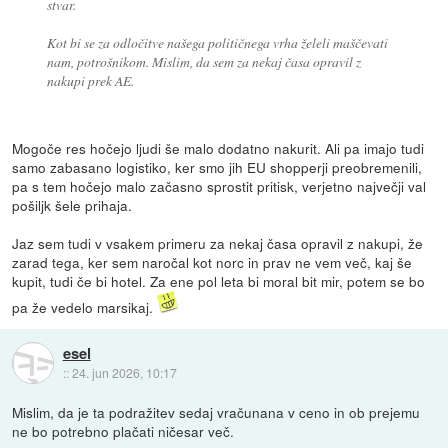
stvar.
Kot bi se za odločitve našega političnega vrha želeli maščevati
nam, potrošnikom. Mislim, da sem za nekaj časa opravil z
nakupi prek AE.
Mogoče res hočejo ljudi še malo dodatno nakurit. Ali pa imajo tudi
samo zabasano logistiko, ker smo jih EU shopperji preobremenili,
pa s tem hočejo malo začasno sprostit pritisk, verjetno največji val
pošiljk šele prihaja.
Jaz sem tudi v vsakem primeru za nekaj časa opravil z nakupi, že
zarad tega, ker sem naročal kot norc in prav ne vem več, kaj še
kupit, tudi če bi hotel. Za ene pol leta bi moral bit mir, potem se bo
pa že vedelo marsikaj.
esel
::
24. jun 2026, 10:17
Mislim, da je ta podražitev sedaj vračunana v ceno in ob prejemu
ne bo potrebno plačati ničesar več.