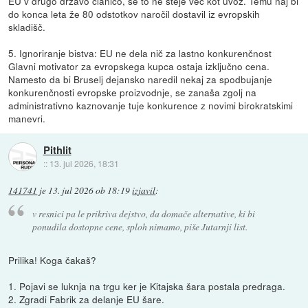
EU v drugo državo članico, se to ne šteje več kot uvoz. Temu naj bi
do konca leta že 80 odstotkov naročil dostavil iz evropskih
skladišč.
5. Ignoriranje bistva: EU ne dela nič za lastno konkurenčnost
Glavni motivator za evropskega kupca ostaja izključno cena.
Namesto da bi Bruselj dejansko naredil nekaj za spodbujanje
konkurenčnosti evropske proizvodnje, se zanaša zgolj na
administrativno kaznovanje tuje konkurence z novimi birokratskimi
manevri.
Pithlit
::
13. jul 2026, 18:31
141741
je
13. jul 2026 ob 18:19
izjavil
:
v resnici pa le prikriva dejstvo, da domače alternative, ki bi
ponudila dostopne cene, sploh nimamo, piše Jutarnji list.
Prilika! Koga čakaš?
1. Pojavi se luknja na trgu ker je Kitajska šara postala predraga.
2. Zgradi Fabrik za delanje EU šare.