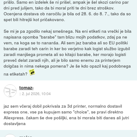
prišlo. Samo en izdelek še ni prišel, ampak je šel skozi carino par
dni pred julijem, tako da bi moral priti te dni brez stroškov.
Ocenjena dostava ob naročilu je bila od 28. 6. do 8. 7., tako da so
spet bili hitrejši kot pričakovano.
Se mi je pa zgodilo nekaj smešnega. Na eni etiketi na vrečki je bila
napisana opomba "barabe" tam blizu mojih podatkov, zdaj pa ne
vem, na koga se to nananša. Ali sem jaz baraba ali so EU politiki
barabe zaradi teh carin in ker bo verjetno kak logist službo izgubil
zaradi manjšega prometa ali so kitajci barabe, ker morajo logisti
preveč delat zaradi njih, ali je bilo samo enemu za printerjem
dolgčas in nima nekega pomena? Je še kdo opazil kaj podobnega
na etiketah?
tomaz-
::
2. jul 2026, 10:04
jaz sem včeraj dobil pokrivala za 3d printer, normalno dostavil
express one, vse pa kupujem samo "choice", se pravi direktno
Aliexpress. čakam še dve pošiljki, ena bi morala biti danes ali jutri
dostavljena