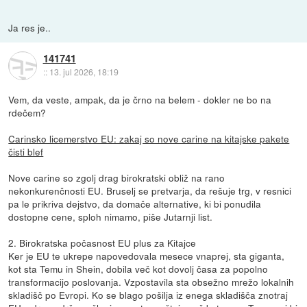
Ja res je..
141741
::
13. jul 2026, 18:19
Vem, da veste, ampak, da je črno na belem - dokler ne bo na
rdečem?
Carinsko licemerstvo EU: zakaj so nove carine na kitajske pakete
čisti blef
Nove carine so zgolj drag birokratski obliž na rano
nekonkurenčnosti EU. Bruselj se pretvarja, da rešuje trg, v resnici
pa le prikriva dejstvo, da domače alternative, ki bi ponudila
dostopne cene, sploh nimamo, piše Jutarnji list.
2. Birokratska počasnost EU plus za Kitajce
Ker je EU te ukrepe napovedovala mesece vnaprej, sta giganta,
kot sta Temu in Shein, dobila več kot dovolj časa za popolno
transformacijo poslovanja. Vzpostavila sta obsežno mrežo lokalnih
skladišč po Evropi. Ko se blago pošilja iz enega skladišča znotraj