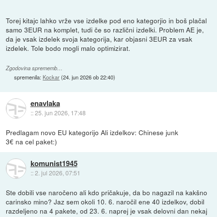
Torej kitajc lahko vrže vse izdelke pod eno kategorjio in boš plačal
samo 3EUR na komplet, tudi če so različni izdelki. Problem AE je,
da je vsak izdelek svoja kategorija, kar objasni 3EUR za vsak
izdelek. Tole bodo mogli malo optimizirat.
Zgodovina sprememb…
spremenila:
Kockar
(
24. jun 2026 ob 22:40
)
enavlaka
::
25. jun 2026, 17:48
Predlagam novo EU kategorijo Ali izdelkov: Chinese junk
3€ na cel paket:)
komunist1945
::
2. jul 2026, 07:51
Ste dobili vse naročeno ali kdo pričakuje, da bo nagazil na kakšno
carinsko mino? Jaz sem okoli 10. 6. naročil ene 40 izdelkov, dobil
razdeljeno na 4 pakete, od 23. 6. naprej je vsak delovni dan nekaj