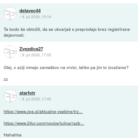
delavec44
::
8. jul 2026, 15:14
Te bodo še obtožili, da se ukvarjaš s preprodajo brez registrirane
dejavnosti.
Zvezdica27
::
8. jul 2026, 17:03
Glej, v aziji nimajo zamaškov na vrvici, lahko pa jim to izvažamo?
zz
starfotr
::
8. jul 2026, 17:40
https://www.zps.si/aktualne-vsebine/trz...
https://www.24ur.com/novice/tujina/razb...
Hahahha