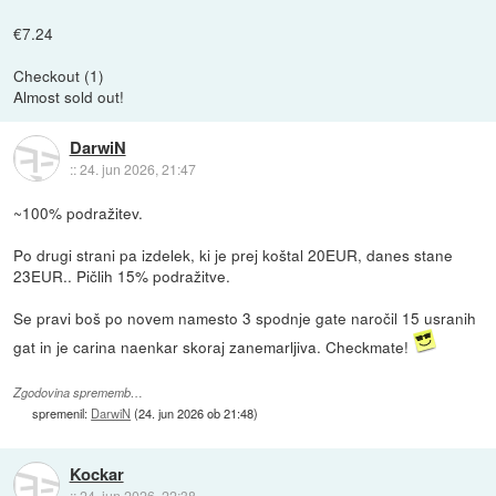
€7.24
Checkout (1)
Almost sold out!
DarwiN
::
24. jun 2026, 21:47
~100% podražitev.
Po drugi strani pa izdelek, ki je prej koštal 20EUR, danes stane
23EUR.. Pičlih 15% podražitve.
Se pravi boš po novem namesto 3 spodnje gate naročil 15 usranih
gat in je carina naenkar skoraj zanemarljiva. Checkmate!
Zgodovina sprememb…
spremenil:
DarwiN
(
24. jun 2026 ob 21:48
)
Kockar
::
24. jun 2026, 22:38