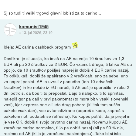
Sj so tudi ti veliki trgovci glavni lobisti za to carino...
komunist1945
::
13. jul 2026, 23:19
Ideja: AE carina cashback program
Dostikrat je situacija, ko imaš na AE na voljo 10 šraufkov za 1,3
EUR ali pa 20 šraufkov za 2 EUR. Če vzameš drugo, ti lahko AE da
opcijo, da 10 šraufkov pošlješ naprej in dobiš 4 EUR carine nazaj.
To odkljukaš, dobiš že spakirano v 2 vrečkicah, eno za sebe, eno
za naprej poslat. AE to uvrsti v ponudbo (teh 10 odvečnih
šraufkov) in ko nekdo iz EU naroči, ti AE pošlje sporočilo, v roku 2
dni potrdiš, da boš ti to preposlal. Dajo ti nalepko, ti to sprintaš,
nalepiš gor pa daš v prvi paketomat (to mora bit v vsaki slovenski
vasi), kjer express one ali kdo drug pobere (ki itak tam pušča
pakete vsak dan), vse avtomatizirano (odpreš s kodo, zapreš s
paketom not, podatek se refresha). Ko kupec potrdi, da je prejel in
je vse OK, dobiš ti svojo prvotno carino nazaj. Novemu kupcu AE
zaračuna carino normalno, ti jo pa dobiš nazaj (ali pa 90 % nje,
recimo) od AE (ki jo je zaračunal naslednjemu). Tako bi si isto