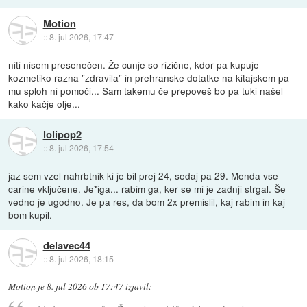
Motion
::
8. jul 2026, 17:47
niti nisem presenečen. Že cunje so rizične, kdor pa kupuje
kozmetiko razna "zdravila" in prehranske dotatke na kitajskem pa
mu sploh ni pomoči... Sam takemu če prepoveš bo pa tuki našel
kako kačje olje...
lolipop2
::
8. jul 2026, 17:54
jaz sem vzel nahrbtnik ki je bil prej 24, sedaj pa 29. Menda vse
carine vključene. Je*iga... rabim ga, ker se mi je zadnji strgal. Še
vedno je ugodno. Je pa res, da bom 2x premislil, kaj rabim in kaj
bom kupil.
delavec44
::
8. jul 2026, 18:15
Motion
je
8. jul 2026 ob 17:47
izjavil
: