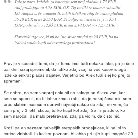
Tole je noro. Izdelek, za katerega sem prej plačala 1,75 EUR,
zdaj prodajajo za 4,78 EUR. OK, Tej razliki se imamo zahvaliti
EU. Ampak ... če vzamem 10 takih izdelkov, zdaj še vedno plačam
36,10 EUR in ne 20,50 EUR. Še bolje: en izdelek se je iz 3,71
EUR podražil na 12,83 EUR, drugi 2,10 EUR => 7,27 EUR.
Slovenski trgovec, ki mi bo isto stvar prodal za 20 EUR, bo pa
izdelek valda kupil od evropskega proizvajalca?
Pravijo v sosednji temi, da je Temu imel tudi nekako tako, pa je šele
par dni nazaj spremenil, da lahko zdaj vsaj na več kosov istega
izdelka enkrat plačaš dajatev. Verjetno bo Aliex tudi slej ko prej to
spremenil.
Še dobro, da sem vnaprej nakupil na zalogo na Aliexu vse, kar
sem se spomnil, da bi lahko kmalu rabil, da je nekaj časa mir, sem
pred slabim mesecem opravil največji nakup do zdaj, ne vem, če
sem prej v 3 letih skupaj toliko kupil kot zdaj. Se mi je zdelo, ko
sem naročal, da malo pretiravam, zdaj pa vidim, da čisto nič.
Kroži pa en seznam največjih evropskih prodajalcev, ki naj bi to
carino zlobirali. In kolikor poznam, bi lahko pri njih kupil mogoče 20