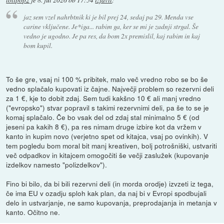
lolipop2
je
8. jul 2026 ob 17:54
izjavil
:
jaz sem vzel nahrbtnik ki je bil prej 24, sedaj pa 29. Menda vse
carine vključene. Je*iga... rabim ga, ker se mi je zadnji strgal. Še
vedno je ugodno. Je pa res, da bom 2x premislil, kaj rabim in kaj
bom kupil.
To še gre, vsaj ni 100 % pribitek, malo več vredno robo se bo še
vedno splačalo kupovati iz čajne. Največji problem so rezervni deli
za 1 €, kje to dobit zdaj. Sem tudi kakšno 10 € ali manj vredno
("evropsko") stvar popravil s takimi rezervnimi deli, pa še to se je
komaj splačalo. Če bo vsak del od zdaj stal minimalno 5 € (od
jeseni pa kakih 8 €), pa res nimam druge izbire kot da vržem v
kanto in kupim novo (verjetno spet od kitajca, vsaj po ovinkih). V
tem pogledu bom moral bit manj kreativen, bolj potrošniški, ustvariti
več odpadkov in kitajcem omogočiti še večji zaslužek (kupovanje
izdelkov namesto "polizdelkov").
Fino bi bilo, da bi bili rezervni deli (in morda orodje) izvzeti iz tega,
če ima EU v ozadju sploh kak plan, da naj bi v Evropi spodbujali
delo in ustvarjanje, ne samo kupovanja, preprodajanja in metanja v
kanto. Očitno ne.