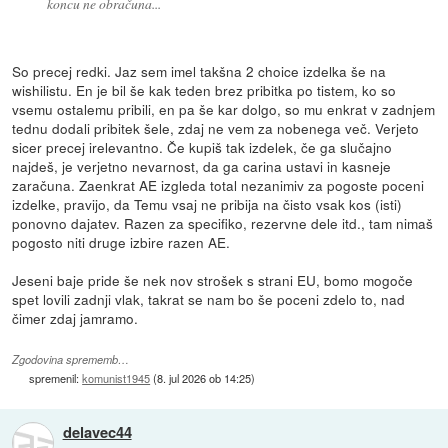
koncu ne obračuna...
So precej redki. Jaz sem imel takšna 2 choice izdelka še na
wishilistu. En je bil še kak teden brez pribitka po tistem, ko so
vsemu ostalemu pribili, en pa še kar dolgo, so mu enkrat v zadnjem
tednu dodali pribitek šele, zdaj ne vem za nobenega več. Verjeto
sicer precej irelevantno. Če kupiš tak izdelek, če ga slučajno
najdeš, je verjetno nevarnost, da ga carina ustavi in kasneje
zaračuna. Zaenkrat AE izgleda total nezanimiv za pogoste poceni
izdelke, pravijo, da Temu vsaj ne pribija na čisto vsak kos (isti)
ponovno dajatev. Razen za specifiko, rezervne dele itd., tam nimaš
pogosto niti druge izbire razen AE.
Jeseni baje pride še nek nov strošek s strani EU, bomo mogoče
spet lovili zadnji vlak, takrat se nam bo še poceni zdelo to, nad
čimer zdaj jamramo.
Zgodovina sprememb…
spremenil:
komunist1945
(
8. jul 2026 ob 14:25
)
delavec44