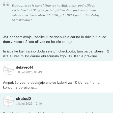
FAAA ... res se je skoraj čisto vse na AliExpressu podražilo za
nekje 3 do 5 EUR, in če gledaš z vidika, če si prej kupoval tam
izdelke v vrednosti okoli 3-5 EUR, je to 100% podražitev. Zakaj
so to naredili?
Jaz opazam dvoje, izdelke ki ze vsebujejo carino in ddv in tudi ce
dam v kosaro 2 ista ali vec ne bo nic ceneje.
In izdelke kjer carino doda sele pri checkoutu, tam pa ce izberem 2
ista ali vec mi bo carino obracunalo zgolj 1x. Kar je pravilno.
delavec44
::
8. jul 2026, 05:43
Ampak še vedno obstajajo choice izdelki za 1€ kjer carine na
koncu ne obračuna...
stratosD
::
8. jul 2026, 12:10