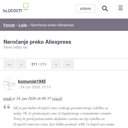
☰
Forum
»
Loža
»
Naročanje preko Aliexpress
Naročanje preko Aliexpress
Temo vidijo: vsi
211
/ 213
««
«
»
»»
komunist1945
::
24. jun 2026, 10:13
predi
je
24. jun 2026 ob 08:57
izjavil
:
AE je pavšalno dvignil ceno vsakega posamičnega izdelka za
nekje 3€, če primerjam cene že kupljenega s trenutnimi cenami.
Torej še pred potencialno dodatno carino na tip izdelka so
dvignili osnovno ceno, kar lahko pomeni +6€, če kupiš eno samo