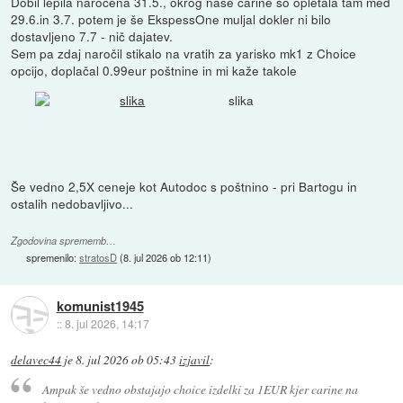
Dobil lepila naročena 31.5., okrog naše carine so opletala tam med
29.6.in 3.7. potem je še EkspessOne muljal dokler ni bilo
dostavljeno 7.7 - nič dajatev.
Sem pa zdaj naročil stikalo na vratih za yarisko mk1 z Choice
opcijo, doplačal 0.99eur poštnine in mi kaže takole
slika
Še vedno 2,5X ceneje kot Autodoc s poštnino - pri Bartogu in
ostalih nedobavljivo...
Zgodovina sprememb…
spremenilo:
stratosD
(
8. jul 2026 ob 12:11
)
komunist1945
::
8. jul 2026, 14:17
delavec44
je
8. jul 2026 ob 05:43
izjavil
:
Ampak še vedno obstajajo choice izdelki za 1EUR kjer carine na