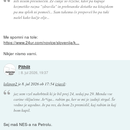
niti nisem presenečen. Že cunje so rizične, kdor pa kupuje
kozmetiko razna "zdravila" in prehranske dotatke na kitajskem
pa mu sploh ni pomoči... Sam takemu če prepoveš bo pa tuki
našel kako kačje olje...
Me spomni na tole:
https://www.24ur.com/novice/slovenija/k...
Nikjer nismo varni.
Pithlit
::
8. jul 2026, 19:37
lolipop2
je
8. jul 2026 ob 17:54
izjavil
:
jaz sem vzel nahrbtnik ki je bil prej 24, sedaj pa 29. Menda vse
carine vključene. Je*iga... rabim ga, ker se mi je zadnji strgal. Še
vedno je ugodno. Je pa res, da bom 2x premislil, kaj rabim in kaj
bom kupil.
Sej maš NES-a na Petrolu.