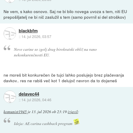
Ne vem, s kako osnovo. Saj ne bi bilo novega uvoza s tem, niti EU
prepošiljatelj ne bi nič zaslužil s tem (samo povrnil si del stroškov)
blackbfm
::
14. jul 2026, 03:57
Nove carine so zgolj drag birokratski obliž na rano
nekonkurenčnosti EU.
ne moreš bit konkurečen če tujci lahko poslujejo brez plačevanja
davkov.. res ne rabiš več kot 1 delujoč nevron da to dojameš
delavec44
::
14. jul 2026, 04:46
komunist1945
je
13. jul 2026 ob 23:19
izjavil
:
Ideja: AE carina cashback program