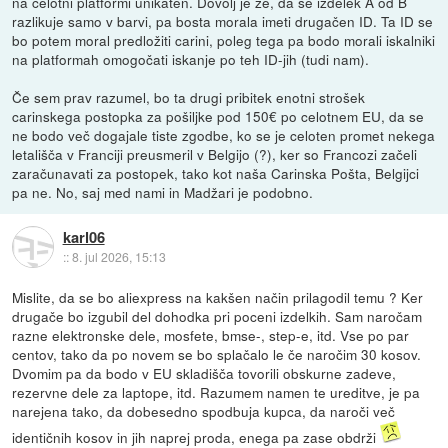
na celotni platformi unikaten. Dovolj je že, da se izdelek A od B
razlikuje samo v barvi, pa bosta morala imeti drugačen ID. Ta ID se
bo potem moral predložiti carini, poleg tega pa bodo morali iskalniki
na platformah omogočati iskanje po teh ID-jih (tudi nam).
Če sem prav razumel, bo ta drugi pribitek enotni strošek
carinskega postopka za pošiljke pod 150€ po celotnem EU, da se
ne bodo več dogajale tiste zgodbe, ko se je celoten promet nekega
letališča v Franciji preusmeril v Belgijo (?), ker so Francozi začeli
zaračunavati za postopek, tako kot naša Carinska Pošta, Belgijci
pa ne. No, saj med nami in Madžari je podobno.
karl06
::
8. jul 2026, 15:13
Mislite, da se bo aliexpress na kakšen način prilagodil temu ? Ker
drugače bo izgubil del dohodka pri poceni izdelkih. Sam naročam
razne elektronske dele, mosfete, bmse-, step-e, itd. Vse po par
centov, tako da po novem se bo splačalo le če naročim 30 kosov.
Dvomim pa da bodo v EU skladišča tovorili obskurne zadeve,
rezervne dele za laptope, itd. Razumem namen te ureditve, je pa
narejena tako, da dobesedno spodbuja kupca, da naroči več
identičnih kosov in jih naprej proda, enega pa zase obdrži