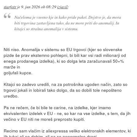
starfotr
je
9. jun 2026 ob 08:29
izjavil
:
Načeloma je vseeno kje in kako pride paket. Dejstvo je, da mora
biti trgovina zastavljena tako, da ne more priti do anomalij. In
kitajci so strašna anomalija v sistemu.
Niti niso. Anomalija v sistemu so EU trgovci (kjer so slovenske
pizde še prav ekstemno pohlepni, bi bili kar vsi radi milionarji od
enega prodanega izdelka), ki so dolga leta zaračunavali 50+%
marže in
goljufali kupce.
Kitajci so zadevo uredili, na za potrošnika ugoden način, zato so
trgovci jokali in lobirali tako dolgo, da so dobili tole nepošteno
uredbo.
Pa ne rečem, če bi bile te carine, na izdelke, kjer imamo
ekvivalenten izdelek v EU - ne, so kar na vse izdelke, s tem, da jih
večino v EU niti ne moreš preprosto kupiti.
Recimo sam vlačim iz aliexpressa veliko elektronskih elementov, ki
jih tukaj ali ne dobim, ali pa so nenormalno dragi.