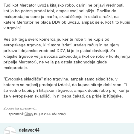
Tudi kot Mercator uvoža kitajsko robo, carini ne prijavi vrednosti,
kot jo bo potem prodal tebi, ampak vsaj pol nižjo. Razlika do
maloprodajne cene je marža, skladiščenje in ostali stroški, na
katere Mercator ne plača DDV ob uvozu, ampak šele, kot ti to kupiš
v trgovini.
Ves trik tega šverc komerca je, ker te robe ti ne kupiš od
evropskega trgovca, ki ti mora izdati uraden račun in na njem
prikazati dejansko vrednost DDV, ki jo je plačal davkariji. Za
kitajske trgovce velja uvozna zakonodaja (kot če robo v kontejnerju
pripelje Mercator), ne velja pa ostala zakonodaja glede
maloprodaje.
"Evropska skladišča" niso trgovine, ampak samo skladišče, v
katerem so najbolj prodajani izdelki, da kupec hitreje dobi robo. Ti
še vedno kupiš pri kitajskem trgovcu, ampak dobiš robo prej, ker je
že v evropskem skladišči, in ni treba čakati, da pride iz Kitajske.
Zgodovina sprememb…
spremenil:
Okapi
(
9. jun 2026 ob 09:02
)
delavec44