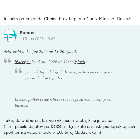
In kako potem pride Choice brez tega stroška iz Kitajske. Razloži.
Samael
::
15. jun 2026, 13:29
delavec44
je
15. jun 2026 ob 13:26
izjavil
:
blackbfm
je
15. jun 2026 ob 12:36
izjavil
:
ma ne kitajci delajo bulk uvoz in davčne obvoze so
nas učili slotek znalci
In kako potem pride Choice brez tega stroška iz Kitajske.
Razloži.
Tako, da prebereš, kaj vse vključuje vsota, ki si jo plačal.
(hint: plačilo dajatev po IOSS-u - kjer zate carinski postopek opravi
špediter na vstopni točki v EU, torej Madžarskem).