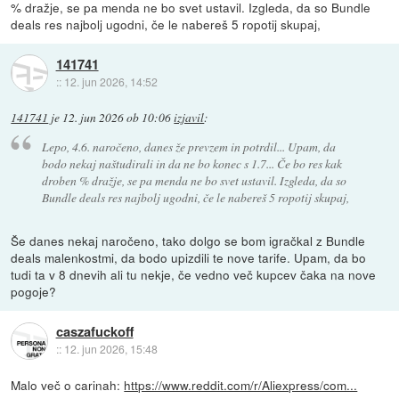
% dražje, se pa menda ne bo svet ustavil. Izgleda, da so Bundle
deals res najbolj ugodni, če le nabereš 5 ropotij skupaj,
141741
::
12. jun 2026, 14:52
141741
je
12. jun 2026 ob 10:06
izjavil
:
Lepo, 4.6. naročeno, danes že prevzem in potrdil... Upam, da
bodo nekaj naštudirali in da ne bo konec s 1.7... Če bo res kak
droben % dražje, se pa menda ne bo svet ustavil. Izgleda, da so
Bundle deals res najbolj ugodni, če le nabereš 5 ropotij skupaj,
Še danes nekaj naročeno, tako dolgo se bom igračkal z Bundle
deals malenkostmi, da bodo upizdili te nove tarife. Upam, da bo
tudi ta v 8 dnevih ali tu nekje, če vedno več kupcev čaka na nove
pogoje?
caszafuckoff
::
12. jun 2026, 15:48
Malo več o carinah:
https://www.reddit.com/r/Aliexpress/com...