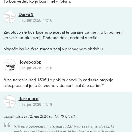
To boš vedel, ko jo boš imel v rokah.
DarwiN
::
15. jun 2026, 11:16
Zagotovo ne boš ločeno plačeval te usrane carine. To bi pomenil
en velik korak nazaj. Dodatno delo, dodatni stroški.
Mogoče bo kakšna zmeda zdaj v prehodnem obdobju...
iloveboobz
::
15. jun 2026, 11:18
A za naročila nad 150€ že pobira davek in carinsko stopnjo
aliexpress, al je to še vedno v domeni matične carine?
darkolord
::
15. jun 2026, 11:18
caszafuckoff
je
12. jun 2026 ob 15:48
izjavil
:
Niti niso. Anomalija v sistemu so EU trgovci (kjer so slovenske
pizde še prav ekstemno pohlepni, bi bili kar vsi radi milionarji