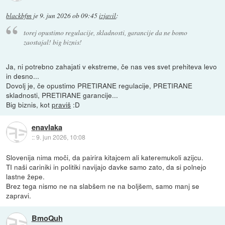
blackbfm
je
9. jun 2026 ob 09:45
izjavil
:
torej opustimo regulacije, skladnosti, garancije da ne bomo
zaostajal! big biznis!
Ja, ni potrebno zahajati v ekstreme, če nas ves svet prehiteva levo
in desno...
Dovolj je, če opustimo PRETIRANE regulacije, PRETIRANE
skladnosti, PRETIRANE garancije...
Big biznis, kot
praviš
:D
enavlaka
::
9. jun 2026, 10:08
Slovenija nima moči, da pairira kitajcem ali kateremukoli azijcu.
TI naši cariniki in politiki navijajo davke samo zato, da si polnejo
lastne žepe.
Brez tega nismo ne na slabšem ne na boljšem, samo manj se
zapravi.
BmoQuh