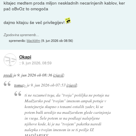
kitajec medtem proda miljon neskladnih necarinjenih kablov, ker
pač oBvOz to omogoča
dajmo kitajcu še več privilegijev!
Zgodovina sprememb…
spremenilo:
blackbfm
(
9. jun 2026 ob 08:56
)
Okapi
::
9. jun 2026, 08:59
predi
je
9. jun 2026 ob 08:36
izjavil
:
tomaz-
je
9. jun 2026 ob 07:53
izjavil
:
ti ne razumeš tega, da "tvoja" pošiljka ne potuje na
Madžarsko pod "tvojim" imenom ampak potuje v
kontejnerju skupno s tonami ostalih zadev, ki se
potem bulk uredijo na madžarskem glede carinjenja
in vsega. Šele potem se na podlagi nalepljene
njihove kode, ki je na "tvojem" paketku naredi
nalepka s tvojim imenom in se ti pošlje IZ
MADŽARSKE.