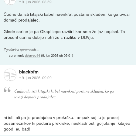
::
9. jun 2026, 08:59
Čudno da isti kitajski kabel naenkrat postane skladen, ko ga uvozi
domači prodajalec.
Glede carine je pa Okapi lepo razširil kar sem že jaz napisal. Ta
procent carine dobijo notri že z razliko v DDVju.
Zgodovina sprememb…
spremenil:
delavec44
(
9. jun 2026 ob 09:01
)
blackbfm
::
9. jun 2026, 09:09
Čudno da isti kitajski kabel naenkrat postane skladen, ko ga
uvozi domači prodajalec.
ni isti, ali pa je prodajalec v prekršku.. ampak sej tu je precej
posameznikov ki podpira prekrške, neskladnost, goljufanje, kitajec
good, eu bad!