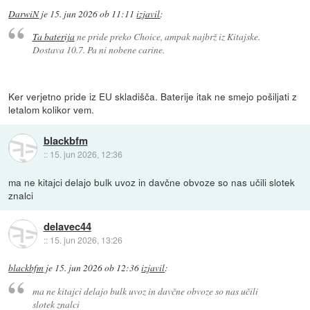
DarwiN
je
15. jun 2026 ob 11:11
izjavil
:
Ta baterija
ne pride preko Choice, ampak najbrž iz Kitajske.
Dostava 10.7. Pa ni nobene carine.
Ker verjetno pride iz EU skladišča. Baterije itak ne smejo pošiljati z
letalom kolikor vem.
blackbfm
::
15. jun 2026, 12:36
ma ne kitajci delajo bulk uvoz in davčne obvoze so nas učili slotek
znalci
delavec44
::
15. jun 2026, 13:26
blackbfm
je
15. jun 2026 ob 12:36
izjavil
:
ma ne kitajci delajo bulk uvoz in davčne obvoze so nas učili
slotek znalci