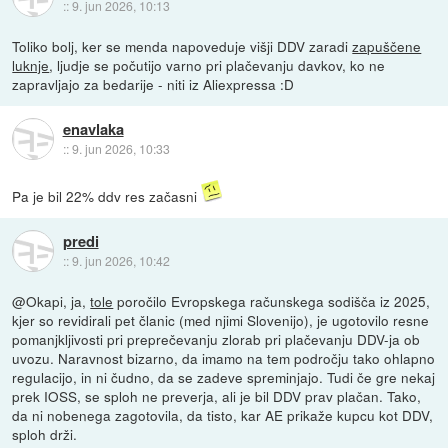
::
9. jun 2026, 10:13
Toliko bolj, ker se menda napoveduje višji DDV zaradi
zapuščene
luknje
, ljudje se počutijo varno pri plačevanju davkov, ko ne
zapravljajo za bedarije - niti iz Aliexpressa :D
enavlaka
::
9. jun 2026, 10:33
Pa je bil 22% ddv res začasni
predi
::
9. jun 2026, 10:42
@Okapi, ja,
tole
poročilo Evropskega računskega sodišča iz 2025,
kjer so revidirali pet članic (med njimi Slovenijo), je ugotovilo resne
pomanjkljivosti pri preprečevanju zlorab pri plačevanju DDV-ja ob
uvozu. Naravnost bizarno, da imamo na tem področju tako ohlapno
regulacijo, in ni čudno, da se zadeve spreminjajo. Tudi če gre nekaj
prek IOSS, se sploh ne preverja, ali je bil DDV prav plačan. Tako,
da ni nobenega zagotovila, da tisto, kar AE prikaže kupcu kot DDV,
sploh drži.