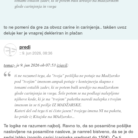
tonami ostalih zadev, ki se potem bulk uredijo na madžarskem
glede carinjenja in vsega
to ne pomeni da gre za obvoz carine in carinjenja.. takšen uvoz
deluje ker je vnaprej dekleriran in plačan
predi
::
9. jun 2026, 08:36
tomaz-
je
9. jun 2026 ob 07:53
izjavil
:
ti ne razumeš tega, da "tvoja" pošiljka ne potuje na Madžarsko
pod "tvojim" imenom ampak potuje v kontejnerju skupno s
tonami ostalih zadev, ki se potem bulk uredijo na madžarskem
glede carinjenja in vsega. Šele potem se na podlagi nalepljene
njihove kode, ki je na "tvojem" paketku naredi nalepka s tvojim
imenom in se ti pošlje IZ MADŽARSKE.
Kateri del od tega ti ni čisto jasen? tvojega imena NI na paketu,
ko pride iz Kitajske na MAdžarsko...
Te logike ne razumem najbolj. Ravno to, da so posamične pošiljke
naslovljene na posamične naslove, je namreč bistveno, da se je do
sedaj lahko izognilo carini (carinska vrednost do 150€). Če ti