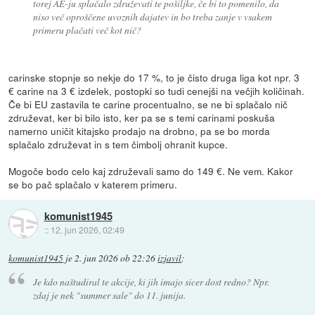
torej AE-ju splačalo združevati te pošiljke, če bi to pomenilo, da
niso več oproščene uvoznih dajatev in bo treba zanje v vsakem
primeru plačati več kot nič?
carinske stopnje so nekje do 17 %, to je čisto druga liga kot npr. 3
€ carine na 3 € izdelek, postopki so tudi cenejši na večjih količinah.
Če bi EU zastavila te carine procentualno, se ne bi splačalo nič
združevat, ker bi bilo isto, ker pa se s temi carinami poskuša
namerno uničit kitajsko prodajo na drobno, pa se bo morda
splačalo združevat in s tem čimbolj ohranit kupce.
Mogoče bodo celo kaj združevali samo do 149 €. Ne vem. Kakor
se bo pač splačalo v katerem primeru.
komunist1945
::
12. jun 2026, 02:49
komunist1945
je
2. jun 2026 ob 22:26
izjavil
:
Je kdo naštudiral te akcije, ki jih imajo sicer dost redno? Npr.
zdaj je nek "summer sale" do 11. junija.