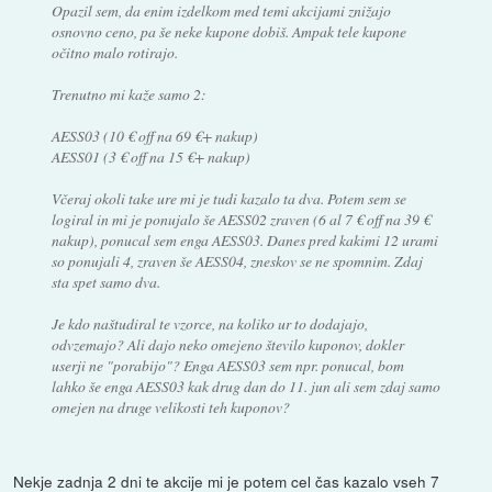
Opazil sem, da enim izdelkom med temi akcijami znižajo
osnovno ceno, pa še neke kupone dobiš. Ampak tele kupone
očitno malo rotirajo.
Trenutno mi kaže samo 2:
AESS03 (10 € off na 69 €+ nakup)
AESS01 (3 € off na 15 €+ nakup)
Včeraj okoli take ure mi je tudi kazalo ta dva. Potem sem se
logiral in mi je ponujalo še AESS02 zraven (6 al 7 € off na 39 €
nakup), ponucal sem enga AESS03. Danes pred kakimi 12 urami
so ponujali 4, zraven še AESS04, zneskov se ne spomnim. Zdaj
sta spet samo dva.
Je kdo naštudiral te vzorce, na koliko ur to dodajajo,
odvzemajo? Ali dajo neko omejeno število kuponov, dokler
userji ne "porabijo"? Enga AESS03 sem npr. ponucal, bom
lahko še enga AESS03 kak drug dan do 11. jun ali sem zdaj samo
omejen na druge velikosti teh kuponov?
Nekje zadnja 2 dni te akcije mi je potem cel čas kazalo vseh 7