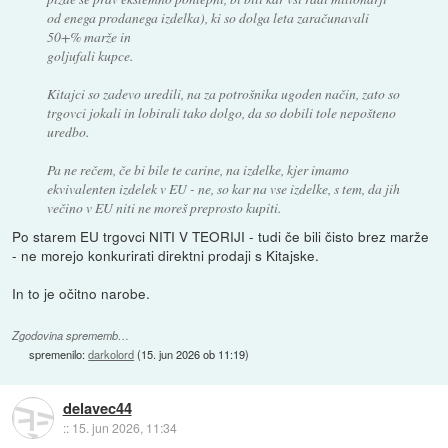
od enega prodanega izdelka), ki so dolga leta zaračunavali
50+% marže in
goljufali kupce.
Kitajci so zadevo uredili, na za potrošnika ugoden način, zato so
trgovci jokali in lobirali tako dolgo, da so dobili tole nepošteno
uredbo.
Pa ne rečem, če bi bile te carine, na izdelke, kjer imamo
ekvivalenten izdelek v EU - ne, so kar na vse izdelke, s tem, da jih
večino v EU niti ne moreš preprosto kupiti.
Po starem EU trgovci NITI V TEORIJI - tudi če bili čisto brez marže
- ne morejo konkurirati direktni prodaji s Kitajske.
In to je očitno narobe.
Zgodovina sprememb…
spremenilo:
darkolord
(
15. jun 2026 ob 11:19
)
delavec44
::
15. jun 2026, 11:34