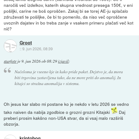
naročiš več izdelkov, katerih skupna vrednost presega 150€, v eni
pošiljki, carine ne boš oproščen. Zakaj bi se torej AE-ju splačalo
združevati te pošiljke, če bi to pomenilo, da niso več oproščene
uvoznih dajatev in bo treba zanje v vsakem primeru plačati več kot
nič?
Groot
::
9. jun 2026, 08:39
starfotr
je
9. jun 2026 ob 08:29
izjavil
:
Načeloma je vseeno kje in kako pride paket. Dejstvo je, da mora
biti trgovina zastavljena tako, da ne more priti do anomalij. In
kitajci so strašna anomalija v sistemu.
Oh jesus kar slabo mi postane ko je nekdo v letu 2026 se vedno
tako naiven da nabija zgodbice o grozni grozni Kitajski
Daj
preberi prosim kakšno non-USA stvar, da si vsaj malo razširiš
obzorja.
kriptobog