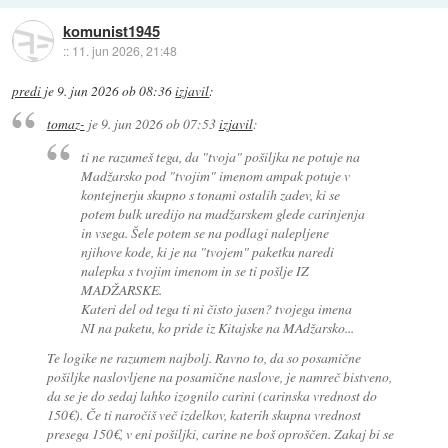
komunist1945
::
11. jun 2026, 21:48
predi
je
9. jun 2026 ob 08:36
izjavil
:
tomaz-
je
9. jun 2026 ob 07:53
izjavil
:
ti ne razumeš tega, da "tvoja" pošiljka ne potuje na
Madžarsko pod "tvojim" imenom ampak potuje v
kontejnerju skupno s tonami ostalih zadev, ki se
potem bulk uredijo na madžarskem glede carinjenja
in vsega. Šele potem se na podlagi nalepljene
njihove kode, ki je na "tvojem" paketku naredi
nalepka s tvojim imenom in se ti pošlje IZ
MADŽARSKE.
Kateri del od tega ti ni čisto jasen? tvojega imena
NI na paketu, ko pride iz Kitajske na MAdžarsko...
Te logike ne razumem najbolj. Ravno to, da so posamične
pošiljke naslovljene na posamične naslove, je namreč bistveno,
da se je do sedaj lahko izognilo carini (carinska vrednost do
150€). Če ti naročiš več izdelkov, katerih skupna vrednost
presega 150€, v eni pošiljki, carine ne boš oproščen. Zakaj bi se