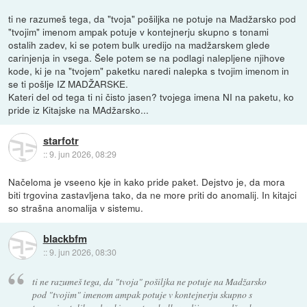
ti ne razumeš tega, da "tvoja" pošiljka ne potuje na Madžarsko pod
"tvojim" imenom ampak potuje v kontejnerju skupno s tonami
ostalih zadev, ki se potem bulk uredijo na madžarskem glede
carinjenja in vsega. Šele potem se na podlagi nalepljene njihove
kode, ki je na "tvojem" paketku naredi nalepka s tvojim imenom in
se ti pošlje IZ MADŽARSKE.
Kateri del od tega ti ni čisto jasen? tvojega imena NI na paketu, ko
pride iz Kitajske na MAdžarsko...
starfotr
::
9. jun 2026, 08:29
Načeloma je vseeno kje in kako pride paket. Dejstvo je, da mora
biti trgovina zastavljena tako, da ne more priti do anomalij. In kitajci
so strašna anomalija v sistemu.
blackbfm
::
9. jun 2026, 08:30
ti ne razumeš tega, da "tvoja" pošiljka ne potuje na Madžarsko
pod "tvojim" imenom ampak potuje v kontejnerju skupno s