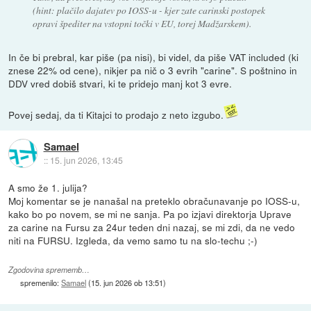
(hint: plačilo dajatev po IOSS-u - kjer zate carinski postopek
opravi špediter na vstopni točki v EU, torej Madžarskem).
In če bi prebral, kar piše (pa nisi), bi videl, da piše VAT included (ki
znese 22% od cene), nikjer pa nič o 3 evrih "carine". S poštnino in
DDV vred dobiš stvari, ki te pridejo manj kot 3 evre.
Povej sedaj, da ti Kitajci to prodajo z neto izgubo.
Samael
::
15. jun 2026, 13:45
A smo že 1. julija?
Moj komentar se je nanašal na preteklo obračunavanje po IOSS-u,
kako bo po novem, se mi ne sanja. Pa po izjavi direktorja Uprave
za carine na Fursu za 24ur teden dni nazaj, se mi zdi, da ne vedo
niti na FURSU. Izgleda, da vemo samo tu na slo-techu ;-)
Zgodovina sprememb…
spremenilo:
Samael
(
15. jun 2026 ob 13:51
)