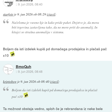
::
9. jun 2026, 08:40
starfotr
je
9. jun 2026 ob 08:29
izjavil
:
Načeloma je vseeno kje in kako pride paket. Dejstvo je, da mora
biti trgovina zastavljena tako, da ne more priti do anomalij. In
kitajci so strašna anomalija v sistemu.
Boljem da isti izdelek kupiš pd domačega prodajalca in plačaš pač
x10
BmoQuh
::
9. jun 2026, 08:48
kriptobog
je
9. jun 2026 ob 08:40
izjavil
:
Boljem da isti izdelek kupiš pd domačega prodajalca in plačaš
pač x10
Ta možnost obstaja vedno, sploh če je rebrandana iz neke bele