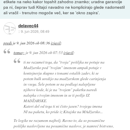
etikete na neko kakor topshit zahodno znamko; uradne garancije
pa ni, čeprav tudi Kitajci navadno ne komplicirajo glede nadomestil
ali vračil - trenutno mogoče več, ker se 'okno zapira'.
delavec44
::
9. jun 2026, 08:49
predi
je
9. jun 2026 ob 08:36
izjavil
:
tomaz-
je
9. jun 2026 ob 07:53
izjavil
:
ti ne razumeš tega, da "tvoja" pošiljka ne potuje na
Madžarsko pod "tvojim" imenom ampak potuje v
kontejnerju skupno s tonami ostalih zadev, ki se
potem bulk uredijo na madžarskem glede carinjenja
in vsega. Šele potem se na podlagi nalepljene
njihove kode, ki je na "tvojem" paketku naredi
nalepka s tvojim imenom in se ti pošlje IZ
MADŽARSKE.
Kateri del od tega ti ni čisto jasen? tvojega imena
NI na paketu, ko pride iz Kitajske na MAdžarsko...
Te logike ne razumem najbolj. Ravno to, da so posamične
pošiljke naslovljene na posamične naslove, je namreč bistveno,