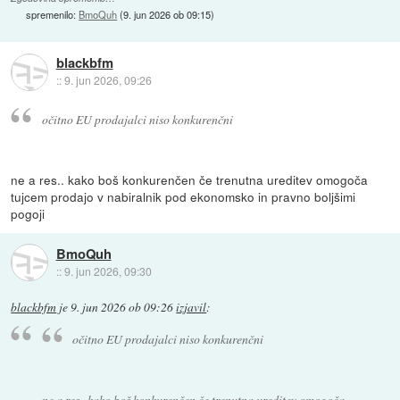
spremenilo:
BmoQuh
(
9. jun 2026 ob 09:15
)
blackbfm
::
9. jun 2026, 09:26
očitno EU prodajalci niso konkurenčni
ne a res.. kako boš konkurenčen če trenutna ureditev omogoča
tujcem prodajo v nabiralnik pod ekonomsko in pravno boljšimi
pogoji
BmoQuh
::
9. jun 2026, 09:30
blackbfm
je
9. jun 2026 ob 09:26
izjavil
:
očitno EU prodajalci niso konkurenčni
ne a res.. kako boš konkurenčen če trenutna ureditev omogoča