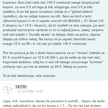
kuponov. Sem imel malo čez 150 € vrednosti vsega skupaj pred
kuponi, za ene 5 € od tega je bilo shippinga, ene 5 € je bilo
izdelkov, ki so bili jasno označeni (oboje to v "global sellers"
razdelku), da ne veljajo kuponi na njih. Sem se boril s temi
njihovimi kuponi in mi ni uspelo unovčit niti AESS04 + 01 hkrati (18
€ skupno na 114 €+ skupno), da bi razdelil na dva nakupa, pa sem
poskušal raznorazne variante in mi ni najbolj jasno, zakaj, verjetno
tudi tisti izdelki v "bundle deals" ne štejejo čisto na polno, čeprav
štejejo pa očitno nekaj. Na koncu mi je uspelo izkoristiti samo
enega 15 € na 99+ in nič več pri slabih 150 € vrednosti.
Par dni prej pa je šlo z dosti manj rezerve za en "choice" izdelek za
81 € unovčit kupon za 10 € off (69+), pa še seller je dal nek mini
kuponček dodatno, zdaj ko ni več niti tistega osnovnega "summer"
znižanja več, pa ima ta izdelek za 94 €. Nekaj se pozna.
To je bilo taktiziranja, cela znanost.
141741
::
12. jun 2026, 10:06
Lepo, 4.6. naročeno, danes že prevzem in potrdil... Upam, da bodo
nekaj naštudirali in da ne bo konec s 1.7... Če bo res kak droben