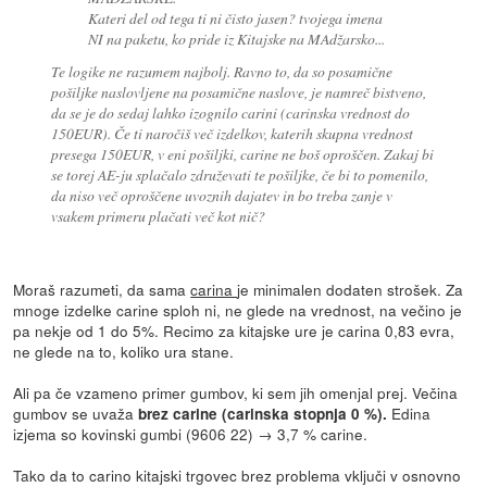
Kateri del od tega ti ni čisto jasen? tvojega imena
NI na paketu, ko pride iz Kitajske na MAdžarsko...
Te logike ne razumem najbolj. Ravno to, da so posamične
pošiljke naslovljene na posamične naslove, je namreč bistveno,
da se je do sedaj lahko izognilo carini (carinska vrednost do
150EUR). Če ti naročiš več izdelkov, katerih skupna vrednost
presega 150EUR, v eni pošiljki, carine ne boš oproščen. Zakaj bi
se torej AE-ju splačalo združevati te pošiljke, če bi to pomenilo,
da niso več oproščene uvoznih dajatev in bo treba zanje v
vsakem primeru plačati več kot nič?
Moraš razumeti, da sama
carina
je minimalen dodaten strošek. Za
mnoge izdelke carine sploh ni, ne glede na vrednost, na večino je
pa nekje od 1 do 5%. Recimo za kitajske ure je carina 0,83 evra,
ne glede na to, koliko ura stane.
Ali pa če vzameno primer gumbov, ki sem jih omenjal prej. Večina
gumbov se uvaža
Edina
brez carine (carinska stopnja 0 %).
izjema so kovinski gumbi (9606 22) → 3,7 % carine.
Tako da to carino kitajski trgovec brez problema vključi v osnovno