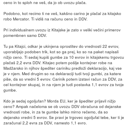
ceno in to sploh ne veš, da jo ob uvozu plača.
Podobno, kot recimo ti ne veš, kakšno carino je plačal za kitajsko
robo Mercator. Ti vidiš na računu ceno in DDV.
Pri individualnem uvozu iz Kitajske je zato v veliki večini primerov
pomembnen samo DDV.
Tu pa Kitajci, odkar je ukinjena oprostitev do vrednosti 22 evrov,
uporabljajo podoben trik, kot so ga prej, ko so na paket napisali
nižjo ceno. Ti sedaj kupiš gumbe za 10 evrov in kitajskemu trgovcu
plačaš 2,2 evra DDV. Kitajec potem pošlje kontejner robe na
Madžarsko in njihov špediter cariniku predloži deklaracijo, kaj vse
je v njem. Med drugim so na deklaraciji tudi tvoji gumbi, za katere
piše, da so vredni 5 evrov. Carinik potem izstavi račun za DDV, za
cel kontejner skupaj, in na njem je tudi postavka 1,1 evrov za tvoje
gumbe.
Kdo je sedaj ogoljufan? Morda EU, ker je špediter prijavil nižjo
ceno? Ampak načeloma se ob uvozu DDV obračuna od dejanske
vrednosti robe, in za te gumbe lahko mirno rečemo, da so
dejansko vredni 5 evrov. Se pravi je trgovec ogoljufal tebe, ker ti je
zaračunal 2,2 evra za DDV, namesto 1,1 evro.