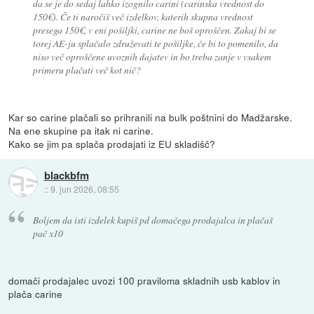
da se je do sedaj lahko izognilo carini (carinska vrednost do
150€). Če ti naročiš več izdelkov, katerih skupna vrednost
presega 150€, v eni pošiljki, carine ne boš oproščen. Zakaj bi se
torej AE-ju splačalo združevati te pošiljke, če bi to pomenilo, da
niso več oproščene uvoznih dajatev in bo treba zanje v vsakem
primeru plačati več kot nič?
Kar so carine plačali so prihranili na bulk poštnini do Madžarske.
Na ene skupine pa itak ni carine.
Kako se jim pa splača prodajati iz EU skladišč?
blackbfm
::
9. jun 2026, 08:55
Boljem da isti izdelek kupiš pd domačega prodajalca in plačaš
pač x10
domači prodajalec uvozi 100 praviloma skladnih usb kablov in
plača carine