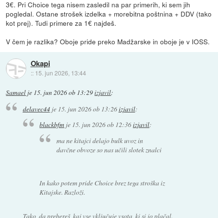
3€. Pri Choice tega nisem zasledil na par primerih, ki sem jih
pogledal. Ostane strošek izdelka + morebitna poštnina + DDV (tako
kot prej). Tudi primere za 1€ najdeš.
V čem je razlika? Oboje pride preko Madžarske in oboje je v IOSS.
Okapi
::
15. jun 2026, 13:44
Samael
je
15. jun 2026 ob 13:29
izjavil
:
delavec44
je
15. jun 2026 ob 13:26
izjavil
:
blackbfm
je
15. jun 2026 ob 12:36
izjavil
:
ma ne kitajci delajo bulk uvoz in
davčne obvoze so nas učili slotek znalci
In kako potem pride Choice brez tega stroška iz
Kitajske. Razloži.
Tako, da prebereš, kaj vse vključuje vsota, ki si jo plačal.