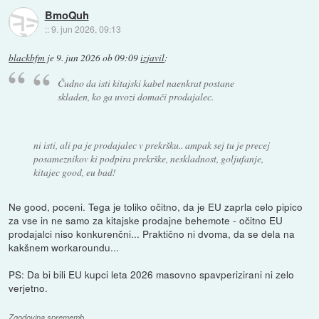
BmoQuh
::
9. jun 2026, 09:13
blackbfm
je
9. jun 2026 ob 09:09
izjavil
:
Čudno da isti kitajski kabel naenkrat postane
skladen, ko ga uvozi domači prodajalec.
ni isti, ali pa je prodajalec v prekršku.. ampak sej tu je precej
posameznikov ki podpira prekrške, neskladnost, goljufanje,
kitajec good, eu bad!
Ne good, poceni. Tega je toliko očitno, da je EU zaprla celo pipico
za vse in ne samo za kitajske prodajne behemote - očitno EU
prodajalci niso konkurenčni... Praktično ni dvoma, da se dela na
kakšnem workaroundu...
PS: Da bi bili EU kupci leta 2026 masovno spavperizirani ni zelo
verjetno.
Zgodovina sprememb…