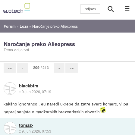
☰
Forum
»
Loža
»
Naročanje preko Aliexpress
Naročanje preko Aliexpress
Temo vidijo: vsi
209
/ 213
««
«
»
»»
blackbfm
::
9. jun 2026, 07:19
kakšno ignoranco.. eu naredi ukrepe da zatre sverc komerc, vi pa
naprej sanjate o madžarskih brezcarinskih obvozih
tomaz-
::
9. jun 2026, 07:53