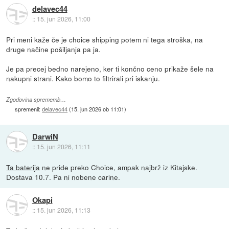
delavec44
::
15. jun 2026, 11:00
Pri meni kaže če je choice shipping potem ni tega stroška, na
druge načine pošiljanja pa ja.
Je pa precej bedno narejeno, ker ti končno ceno prikaže šele na
nakupni strani. Kako bomo to filtrirali pri iskanju.
Zgodovina sprememb…
spremenil:
delavec44
(
15. jun 2026 ob 11:01
)
DarwiN
::
15. jun 2026, 11:11
Ta baterija
ne pride preko Choice, ampak najbrž iz Kitajske.
Dostava 10.7. Pa ni nobene carine.
Okapi
::
15. jun 2026, 11:13