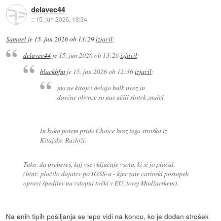
delavec44
::
15. jun 2026, 13:34
Samael
je
15. jun 2026 ob 13:29
izjavil
:
delavec44
je
15. jun 2026 ob 13:26
izjavil
:
blackbfm
je
15. jun 2026 ob 12:36
izjavil
:
ma ne kitajci delajo bulk uvoz in
davčne obvoze so nas učili slotek znalci
In kako potem pride Choice brez tega stroška iz
Kitajske. Razloži.
Tako, da prebereš, kaj vse vključuje vsota, ki si jo plačal.
(hint: plačilo dajatev po IOSS-u - kjer zate carinski postopek
opravi špediter na vstopni točki v EU, torej Madžarskem).
Na enih tipih pošiljanja se lepo vidi na koncu, ko je dodan strošek