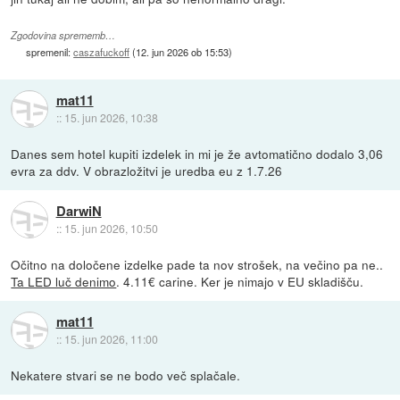
Zgodovina sprememb…
spremenil:
caszafuckoff
(
12. jun 2026 ob 15:53
)
mat11
::
15. jun 2026, 10:38
Danes sem hotel kupiti izdelek in mi je že avtomatično dodalo 3,06
evra za ddv. V obrazložitvi je uredba eu z 1.7.26
DarwiN
::
15. jun 2026, 10:50
Očitno na določene izdelke pade ta nov strošek, na večino pa ne..
Ta LED luč denimo
. 4.11€ carine. Ker je nimajo v EU skladišču.
mat11
::
15. jun 2026, 11:00
Nekatere stvari se ne bodo več splačale.