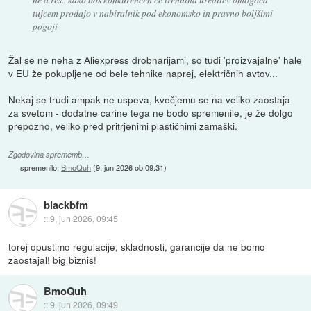
tujcem prodajo v nabiralnik pod ekonomsko in pravno boljšimi
pogoji
Žal se ne neha z Aliexpress drobnarijami, so tudi 'proizvajalne' hale
v EU že pokupljene od bele tehnike naprej, električnih avtov...
Nekaj se trudi ampak ne uspeva, kvečjemu se na veliko zaostaja
za svetom - dodatne carine tega ne bodo spremenile, je že dolgo
prepozno, veliko pred pritrjenimi plastičnimi zamaški.
Zgodovina sprememb…
spremenilo:
BmoQuh
(
9. jun 2026 ob 09:31
)
blackbfm
::
9. jun 2026, 09:45
torej opustimo regulacije, skladnosti, garancije da ne bomo
zaostajal! big biznis!
BmoQuh
::
9. jun 2026, 09:49