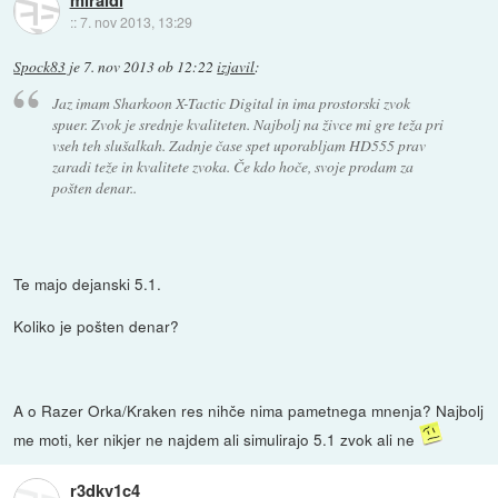
miraldi
::
7. nov 2013, 13:29
Spock83
je
7. nov 2013 ob 12:22
izjavil
:
Jaz imam Sharkoon X-Tactic Digital in ima prostorski zvok
spuer. Zvok je srednje kvaliteten. Najbolj na živce mi gre teža pri
vseh teh slušalkah. Zadnje čase spet uporabljam HD555 prav
zaradi teže in kvalitete zvoka. Če kdo hoče, svoje prodam za
pošten denar..
Te majo dejanski 5.1.
Koliko je pošten denar?
A o Razer Orka/Kraken res nihče nima pametnega mnenja? Najbolj
me moti, ker nikjer ne najdem ali simulirajo 5.1 zvok ali ne
r3dkv1c4