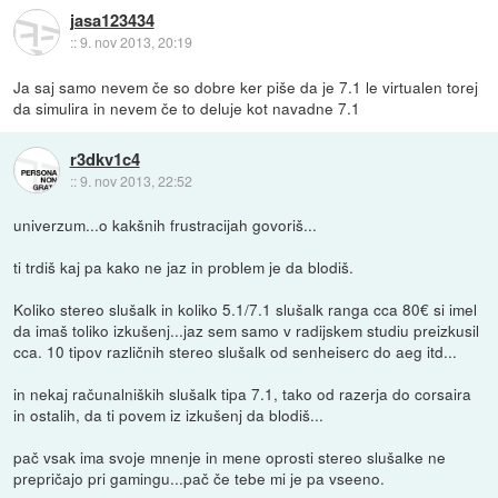
jasa123434
::
9. nov 2013, 20:19
Ja saj samo nevem če so dobre ker piše da je 7.1 le virtualen torej
da simulira in nevem če to deluje kot navadne 7.1
r3dkv1c4
::
9. nov 2013, 22:52
univerzum...o kakšnih frustracijah govoriš...
ti trdiš kaj pa kako ne jaz in problem je da blodiš.
Koliko stereo slušalk in koliko 5.1/7.1 slušalk ranga cca 80€ si imel
da imaš toliko izkušenj...jaz sem samo v radijskem studiu preizkusil
cca. 10 tipov različnih stereo slušalk od senheiserc do aeg itd...
in nekaj računalniških slušalk tipa 7.1, tako od razerja do corsaira
in ostalih, da ti povem iz izkušenj da blodiš...
pač vsak ima svoje mnenje in mene oprosti stereo slušalke ne
prepričajo pri gamingu...pač če tebe mi je pa vseeno.