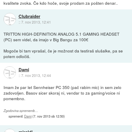
kvalitete zvoka. Če kdo hoče, svoje prodam za pošten denar..
Clubraider
::
7. nov 2013, 12:41
TRITTON HIGH-DEFINITION ANALOG 5.1 GAMING HEADSET
(PC) sem videl, da imajo v Big Bangu za 100€
Mogoče bi tam vprašal, če je možnost da testiraš slušalke, pa se
potem odločiš.
Dami
::
7. nov 2013, 12:44
Imam že par let Sennheiser PC 350 (pač rabim mic) in sem zelo
zadovoljen. Basov sicer skoraj ni, vendar to za gaming/voice ni
pomembno.
Zgodovina sprememb…
spremenil:
Dami
(
7. nov 2013 ob 12:50
)