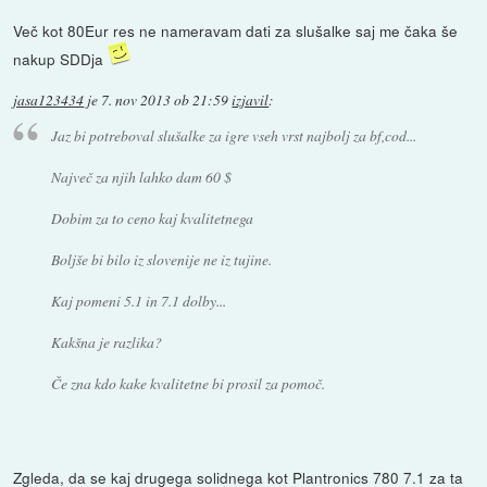
Več kot 80Eur res ne nameravam dati za slušalke saj me čaka še
nakup SDDja
jasa123434
je
7. nov 2013 ob 21:59
izjavil
:
Jaz bi potreboval slušalke za igre vseh vrst najbolj za bf,cod...
Največ za njih lahko dam 60 $
Dobim za to ceno kaj kvalitetnega
Boljše bi bilo iz slovenije ne iz tujine.
Kaj pomeni 5.1 in 7.1 dolby...
Kakšna je razlika?
Če zna kdo kake kvalitetne bi prosil za pomoč.
Zgleda, da se kaj drugega solidnega kot Plantronics 780 7.1 za ta