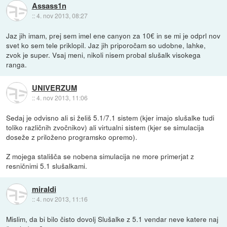
Assass1n
::
4. nov 2013, 08:27
Jaz jih imam, prej sem imel ene canyon za 10€ in se mi je odprl nov
svet ko sem tele priklopil. Jaz jih priporočam so udobne, lahke,
zvok je super. Vsaj meni, nikoli nisem probal slušalk visokega
ranga.
UNIVERZUM
::
4. nov 2013, 11:06
Sedaj je odvisno ali si želiš 5.1/7.1 sistem (kjer imajo slušalke tudi
toliko različnih zvočnikov) ali virtualni sistem (kjer se simulacija
doseže z priloženo programsko opremo).
Z mojega stališča se nobena simulacija ne more primerjat z
resničnimi 5.1 slušalkami.
miraldi
::
4. nov 2013, 11:16
Mislim, da bi bilo čisto dovolj Slušalke z 5.1 vendar neve katere naj