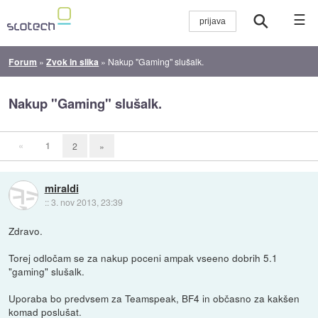
☰
Forum
»
Zvok in slika
»
Nakup "Gaming" slušalk.
Nakup "Gaming" slušalk.
«
1
2
»
miraldi
::
3. nov 2013, 23:39
Zdravo.
Torej odločam se za nakup poceni ampak vseeno dobrih 5.1
"gaming" slušalk.
Uporaba bo predvsem za Teamspeak, BF4 in občasno za kakšen
komad poslušat.