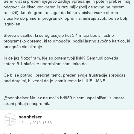
Še enkrat si preberi njegovo zadnje vprašanje in potem preberi moj
odgovor. Je čisto konkreten in razumljiv (bolj osnovno ne morem
razložit), ker če grem razlagat da lahko v bistvu vsake stereo
slušalke ob primerni programski opremi simulirajo zvok, bo še bolj
izgubljen.
Stereo slušalke, ki se oglašujejo kot 5.1 imajo bodisi lastno
programsko opremo, ki to omogoča, bodisi lastno zvočno kartico, ki
omogoča simuliranje.
In če jaz filozofiram, kje so potem tvoji linki? Sem tudi povedal
katere 5.1 slušalke uporabljam sam, tako da...
Če bi se potrudil prebrati temo, preden svoje frustracije sproščaš
nad drugimi, bi vedel da je lastnik teme iz LJUBLJANE.
@sennheiser No jaz na mojih hd959 nisem uspel slišati iz katere
strani prihaja nasprotnik.
sennheiser
::
8. nov 2013, 15:58