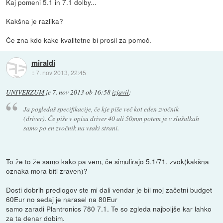
Kaj pomeni 5.1 in 7.1 dolby...
Kakšna je razlika?
Če zna kdo kake kvalitetne bi prosil za pomoč.
miraldi
::
7. nov 2013, 22:45
UNIVERZUM
je
7. nov 2013 ob 16:58
izjavil
:
Ja pogledaš specifikacije, če kje piše več kot eden zvočnik
(driver). Če piše v opisu driver 40 ali 50mm potem je v slušalkah
samo po en zvočnik na vsaki strani.
To že to že samo kako pa vem, če simulirajo 5.1/71. zvok(kakšna
oznaka mora biti zraven)?
Dosti dobrih predlogov ste mi dali vendar je bil moj začetni budget
60Eur no sedaj je narasel na 80Eur
samo zaradi Plantronics 780 7.1. Te so zgleda najboljše kar lahko
za ta denar dobim.