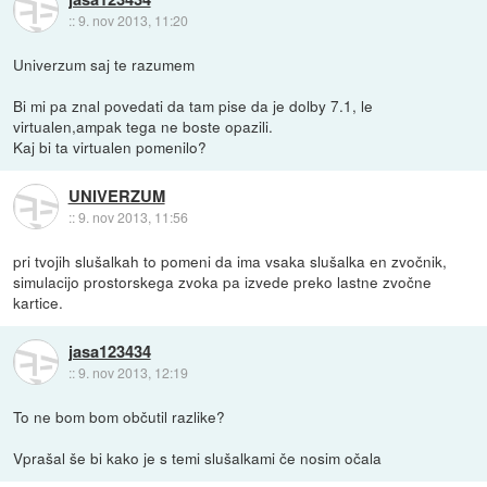
::
9. nov 2013, 11:20
Univerzum saj te razumem
Bi mi pa znal povedati da tam pise da je dolby 7.1, le
virtualen,ampak tega ne boste opazili.
Kaj bi ta virtualen pomenilo?
UNIVERZUM
::
9. nov 2013, 11:56
pri tvojih slušalkah to pomeni da ima vsaka slušalka en zvočnik,
simulacijo prostorskega zvoka pa izvede preko lastne zvočne
kartice.
jasa123434
::
9. nov 2013, 12:19
To ne bom bom občutil razlike?
Vprašal še bi kako je s temi slušalkami če nosim očala