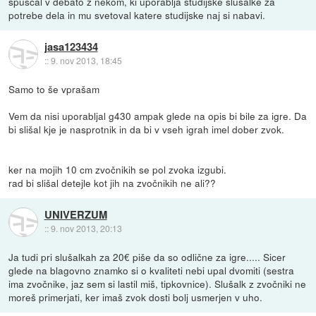
spuščal v debato z nekom, ki uporablja studijske slušalke za
potrebe dela in mu svetoval katere studijske naj si nabavi.
jasa123434
::
9. nov 2013, 18:45
Samo to še vprašam
Vem da nisi uporabljal g430 ampak glede na opis bi bile za igre. Da
bi slišal kje je nasprotnik in da bi v vseh igrah imel dober zvok.
ker na mojih 10 cm zvočnikih se pol zvoka izgubi.
rad bi slišal detejle kot jih na zvočnikih ne ali??
UNIVERZUM
::
9. nov 2013, 20:13
Ja tudi pri slušalkah za 20€ piše da so odlične za igre..... Sicer
glede na blagovno znamko si o kvaliteti nebi upal dvomiti (sestra
ima zvočnike, jaz sem si lastil miš, tipkovnice). Slušalk z zvočniki ne
moreš primerjati, ker imaš zvok dosti bolj usmerjen v uho.