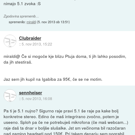
nimajo 5.1 zvoka :S
Zgodovina sprememb…
spremenilo:
miraldi
(
5. nov 2013 ob 13:51
)
Clubraider
::
5. nov 2013, 15:22
miraldi@ Če si mogoče kje blizu Ptuja doma, ti jih lahko posodim,
da jih stestiraš.
Jaz sem jih kupil na Igabiba za 95€, če se ne motim.
sennheiser
::
5. nov 2013, 16:08
Pa ti je 5.1 nujno? Sigurno raje pravi 5.1 še raje pa kake bolj
konkretne stereo. Edino če maš integrirano zvočno, potem je
useeno. Sploh pa če ne potrebuješ mikrofona (če maš webcam...)
raje daš ta dnar v boljše slušalke. Jst sm večinoma bil razočaran
nad gaming headseti pod 150€. Pri takem denarju sem pograbil