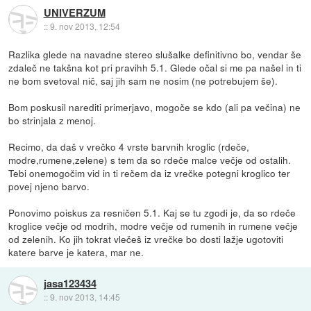
UNIVERZUM
::
9. nov 2013, 12:54
Razlika glede na navadne stereo slušalke definitivno bo, vendar še
zdaleč ne takšna kot pri pravihh 5.1. Glede očal si me pa našel in ti
ne bom svetoval nič, saj jih sam ne nosim (ne potrebujem še).
Bom poskusil narediti primerjavo, mogoče se kdo (ali pa večina) ne
bo strinjala z menoj.
Recimo, da daš v vrečko 4 vrste barvnih kroglic (rdeče,
modre,rumene,zelene) s tem da so rdeče malce večje od ostalih.
Tebi onemogočim vid in ti rečem da iz vrečke potegni kroglico ter
povej njeno barvo.
Ponovimo poiskus za resničen 5.1. Kaj se tu zgodi je, da so rdeče
kroglice večje od modrih, modre večje od rumenih in rumene večje
od zelenih. Ko jih tokrat vlečeš iz vrečke bo dosti lažje ugotoviti
katere barve je katera, mar ne.
jasa123434
::
9. nov 2013, 14:45