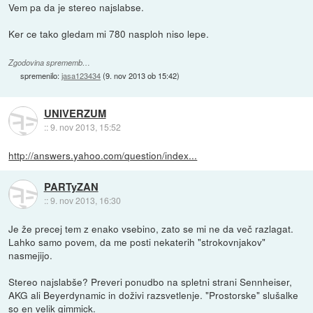
Vem pa da je stereo najslabse.
Ker ce tako gledam mi 780 nasploh niso lepe.
Zgodovina sprememb…
spremenilo:
jasa123434
(
9. nov 2013 ob 15:42
)
UNIVERZUM
::
9. nov 2013, 15:52
http://answers.yahoo.com/question/index...
PARTyZAN
::
9. nov 2013, 16:30
Je že precej tem z enako vsebino, zato se mi ne da več razlagat.
Lahko samo povem, da me posti nekaterih "strokovnjakov"
nasmejijo.
Stereo najslabše? Preveri ponudbo na spletni strani Sennheiser,
AKG ali Beyerdynamic in doživi razsvetlenje. "Prostorske" slušalke
so en velik gimmick.