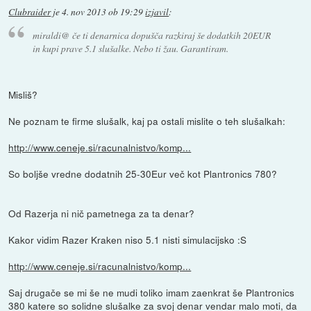
Clubraider
je
4. nov 2013 ob 19:29
izjavil
:
miraldi@ če ti denarnica dopušča razkiraj še dodatkih 20EUR
in kupi prave 5.1 slušalke. Nebo ti žau. Garantiram.
Misliš?
Ne poznam te firme slušalk, kaj pa ostali mislite o teh slušalkah:
http://www.ceneje.si/racunalnistvo/komp...
So boljše vredne dodatnih 25-30Eur več kot Plantronics 780?
Od Razerja ni nič pametnega za ta denar?
Kakor vidim Razer Kraken niso 5.1 nisti simulacijsko :S
http://www.ceneje.si/racunalnistvo/komp...
Saj drugače se mi še ne mudi toliko imam zaenkrat še Plantronics
380 katere so solidne slušalke za svoj denar vendar malo moti, da