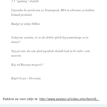
7.1 "gaming" slušalk.
Uporaba bo predvsem za Teamspeak, BF4 in občasno za kakšen
komad poslušat.
Budget je nekje 60Eur.
Sedaj me zanima, če se da dobiti sploh kaj pametnega za ta
denar?
Naj povem, da sem gled ugodnih slušalk laik in bi rabiv vaše
nasvete.
Kaj od Razerja mogoče?
Kupil bi pa v Sloveniji.
Kakšne se vam zdijo te:
http://www.sestavi.si/index.php/item/di...