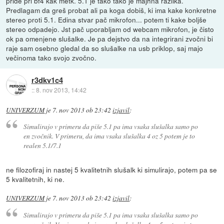
pride pri bf4 kak metk. 5.1 je tako tako je majhna razlika.
Predlagam da greš probat ali pa koga dobiš, ki ima kake konkretne
stereo proti 5.1. Edina stvar pač mikrofon... potem ti kake boljše
stereo odpadejo. Jst pač uporabljam od webcam mikrofon, je čisto
ok pa omenjene slušalke. Je pa dejstvo da na integrirani zvočni bi
raje sam osebno gledal da so slušalke na usb priklop, saj majo
večinoma tako svojo zvočno.
r3dkv1c4
::
8. nov 2013, 14:42
UNIVERZUM
je
7. nov 2013 ob 23:42
izjavil
:
Simulirajo v primeru da piše 5.1 pa ima vsaka slušalka samo po
en zvočnik. V primeru, da ima vsaka slušalka 4 oz 5 potem je to
realen 5.1/7.1
ne filozofiraj in nastej 5 kvalitetnih slušalk ki simulirajo, potem pa se
5 kvalitetnih, ki ne.
UNIVERZUM
je
7. nov 2013 ob 23:42
izjavil
:
Simulirajo v primeru da piše 5.1 pa ima vsaka slušalka samo po