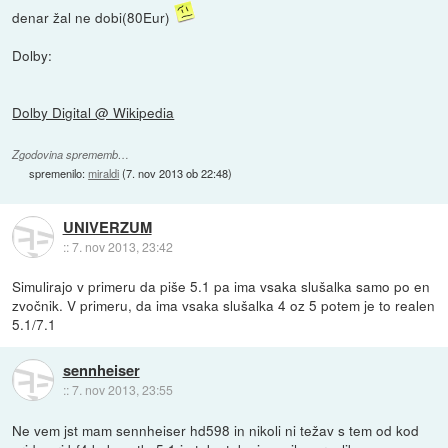
denar žal ne dobi(80Eur)
Dolby:
Dolby Digital @ Wikipedia
Zgodovina sprememb…
spremenilo:
miraldi
(
7. nov 2013 ob 22:48
)
UNIVERZUM
::
7. nov 2013, 23:42
Simulirajo v primeru da piše 5.1 pa ima vsaka slušalka samo po en
zvočnik. V primeru, da ima vsaka slušalka 4 oz 5 potem je to realen
5.1/7.1
sennheiser
::
7. nov 2013, 23:55
Ne vem jst mam sennheiser hd598 in nikoli ni težav s tem od kod