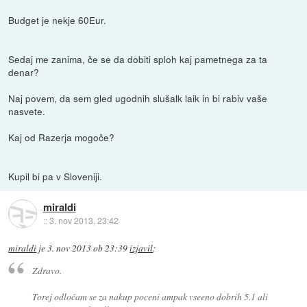
Budget je nekje 60Eur.
Sedaj me zanima, če se da dobiti sploh kaj pametnega za ta
denar?
Naj povem, da sem gled ugodnih slušalk laik in bi rabiv vaše
nasvete.
Kaj od Razerja mogoče?
Kupil bi pa v Sloveniji.
miraldi
::
3. nov 2013, 23:42
miraldi
je
3. nov 2013 ob 23:39
izjavil
:
Zdravo.
Torej odločam se za nakup poceni ampak vseeno dobrih 5.1 ali