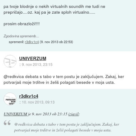
pa tvoje blodnje o nekih virtualnih soundih me tudi ne
prepričajo....oz. kaj pa je zate sploh virtualno.....
prosim obrazloži!!!!
Zgodovina sprememb…
spremenil:
r3dkv1c4
(
9. nov 2013 ob 22:53
)
UNIVERZUM
::
9. nov 2013, 23:15
@redkvica debata s tabo v tem postu je zaključujem. Zakaj, ker
potvarjaš moje trditve in želiš polagati besede v moja usta.
r3dkv1c4
::
10. nov 2013, 09:13
UNIVERZUM
je
9. nov 2013 ob 23:15
izjavil
:
@redkvica debata s tabo v tem postu je zaključujem. Zakaj, ker
potvarjaš moje trditve in želiš polagati besede v moja usta.