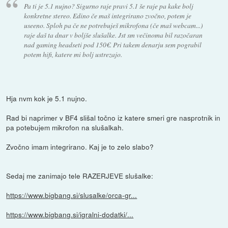
Pa ti je 5.1 nujno? Sigurno raje pravi 5.1 še raje pa kake bolj
konkretne stereo. Edino če maš integrirano zvočno, potem je
useeno. Sploh pa če ne potrebuješ mikrofona (če maš webcam...)
raje daš ta dnar v boljše slušalke. Jst sm večinoma bil razočaran
nad gaming headseti pod 150€. Pri takem denarju sem pograbil
potem hifi, katere mi bolj ustrezajo.
Hja nvm kok je 5.1 nujno.
Rad bi naprimer v BF4 slišal točno iz katere smeri gre nasprotnik in
pa potebujem mikrofon na slušalkah.
Zvočno imam integrirano. Kaj je to zelo slabo?
Sedaj me zanimajo tele RAZERJEVE slušalke:
https://www.bigbang.si/slusalke/orca-gr...
https://www.bigbang.si/igralni-dodatki/...