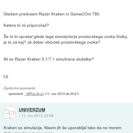
Gledam predvsem Razer Kraken in GameCOm 780.
Katere bi mi priporočali?
Še to bi vprašal glede tega simulactorja prostorskega zvoka Dolby,
je to za kaj? Je dober občutek prostorskega zvoka?
Ali so Razer Kraken 5.1/7.1 simulirane slušalke?
Lp
Zgodovina sprememb…
spremenil:
--MiRaLdInJo
(
11. nov 2013 ob 23:21
)
UNIVERZUM
::
11. nov 2013, 23:58
Kraken so simulacija. Nisem jih še uporabljal tako da ne morem
dati primerjave z gamecom.