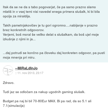
Itak da se ne da s tabo pogovarjat, če pa samo prazno slamo
mlatiš in v vsej temi nisi navedel enega primera slušalk, ki bi bila
opcija za miraldija.
Takih pametnjakovičev je tu gori ogromno....nabijanje v prazno
brez konkretnih odgovorov.
Verjemi, boš moral še veliko delat s slušalkam, da boš ujel moje
izkušnje z njimi in ja...
...daj potrudi se končno pa človeku daj konkreten odgovor, pa pusti
moja mnenja pri miru.
--MiRaLdInJo
::
11. nov 2013, 23:17
Zdravo.
Tudi jaz se odločam za nakup ugodnih gaming slušalk.
Budget pa naj bi bil 70-80Eur MAX. Bi pa rad, da so 5.1 ali
7.1(simulacija)