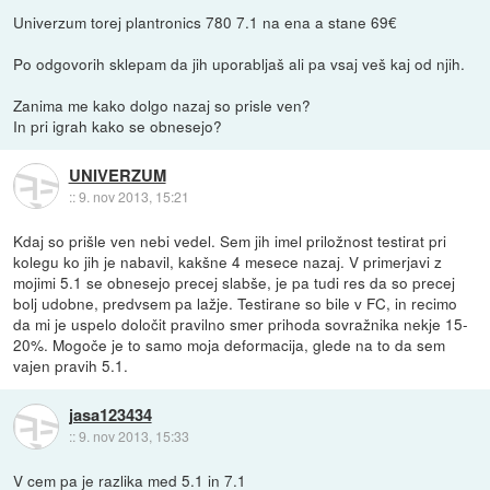
Univerzum torej plantronics 780 7.1 na ena a stane 69€
Po odgovorih sklepam da jih uporabljaš ali pa vsaj veš kaj od njih.
Zanima me kako dolgo nazaj so prisle ven?
In pri igrah kako se obnesejo?
UNIVERZUM
::
9. nov 2013, 15:21
Kdaj so prišle ven nebi vedel. Sem jih imel priložnost testirat pri
kolegu ko jih je nabavil, kakšne 4 mesece nazaj. V primerjavi z
mojimi 5.1 se obnesejo precej slabše, je pa tudi res da so precej
bolj udobne, predvsem pa lažje. Testirane so bile v FC, in recimo
da mi je uspelo določit pravilno smer prihoda sovražnika nekje 15-
20%. Mogoče je to samo moja deformacija, glede na to da sem
vajen pravih 5.1.
jasa123434
::
9. nov 2013, 15:33
V cem pa je razlika med 5.1 in 7.1