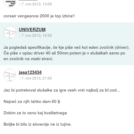
::
7. nov 2013, 13:58
corsair vengeance 2000 je top izbira!!
UNIVERZUM
::
7. nov 2013, 16:58
Ja pogledaš specifikacije, če kje piše več kot eden zvočnik (driver).
Če piše v opisu driver 40 ali 50mm potem je v slušalkah samo po
en zvočnik na vsaki strani.
jasa123434
::
7. nov 2013, 21:59
Jaz bi potreboval slušalke za igre vseh vrst najbolj za bf,cod...
Največ za njih lahko dam 60 $
Dobim za to ceno kaj kvalitetnega
Boljše bi bilo iz slovenije ne iz tujine.