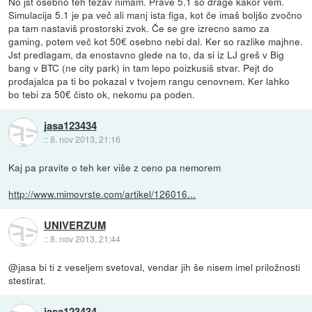
No jst osebno teh težav nimam. Prave 5.1 so drage kakor vem.
Simulacija 5.1 je pa več ali manj ista figa, kot če imaš boljšo zvočno
pa tam nastaviš prostorski zvok. Če se gre izrecno samo za
gaming, potem več kot 50€ osebno nebi dal. Ker so razlike majhne.
Jst predlagam, da enostavno glede na to, da si iz LJ greš v Big
bang v BTC (ne city park) in tam lepo poizkusiš stvar. Pejt do
prodajalca pa ti bo pokazal v tvojem rangu cenovnem. Ker lahko
bo tebi za 50€ čisto ok, nekomu pa poden.
jasa123434
::
8. nov 2013, 21:16
Kaj pa pravite o teh ker više z ceno pa nemorem
http://www.mimovrste.com/artikel/126016...
UNIVERZUM
::
8. nov 2013, 21:44
@jasa bi ti z veseljem svetoval, vendar jih še nisem imel priložnosti
stestirat.
jasa123434