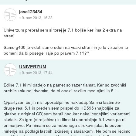
jasa123434
::
9. nov 2013, 16:38
Univerzum prebral sem si torej je 7.1 boljše ker ima 2 extra na
strani
Samo g430 je videti samo eden na vsaki strani in je le vizualen to
pomeni da bi posegel raje po pravem 7.1???
UNIVERZUM
::
9. nov 2013, 17:44
Edine 7.1 ki mi padejo na pamet so razer tiamat. Ker so zvočniki
preblizu skupaj dvomim, da bi opazil razliko med njimi in 5.1.
@partyzan če jih nisi uporabljal ne nakladaj. Sam si lastim že
druge real 5.1 in preden sem prispel do HD595 (najboljše za
glasbo z original CD)sem bentil nad kar nekaj cenejšimi variantami
slušalk. Za igre (streljačine) in filme ki uporabljajo 5.1 zvok pa ni
primerjave. Pa nimam se za nobenega strokovnjaka, le povem
mnenje na podlagi lastnih izkušenj s slušalkami. Ne bom se recimo