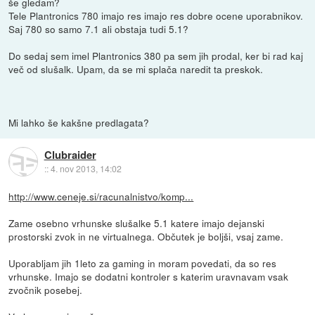
še gledam?
Tele Plantronics 780 imajo res imajo res dobre ocene uporabnikov.
Saj 780 so samo 7.1 ali obstaja tudi 5.1?
Do sedaj sem imel Plantronics 380 pa sem jih prodal, ker bi rad kaj
več od slušalk. Upam, da se mi splača naredit ta preskok.
Mi lahko še kakšne predlagata?
Clubraider
::
4. nov 2013, 14:02
http://www.ceneje.si/racunalnistvo/komp...
Zame osebno vrhunske slušalke 5.1 katere imajo dejanski
prostorski zvok in ne virtualnega. Občutek je boljši, vsaj zame.
Uporabljam jih 1leto za gaming in moram povedati, da so res
vrhunske. Imajo se dodatni kontroler s katerim uravnavam vsak
zvočnik posebej.