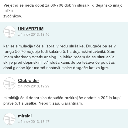
Verjetno se neda dobit za 60-70€ dobrih slušalk, ki dejansko imajo
toliko
zvočnikov.
UNIVERZUM
::
4. nov 2013, 18:46
kar se simulacije tiče si izbral v redu slušalke. Drugače pa se v
rangu 50-70 najdejo tudi kakšne 5.1 z dejanskimi zvčniki. Sam
imam sharkoon x-tatic analog. in lahko rečem da se simulacija
skrije pred dejanskimi 5.1 slušalkami. Je pa težava če polušaš
dosti glasbe kjer moraš nastavit malce drugače kot za igre.
Clubraider
::
4. nov 2013, 19:29
miraldi@ če ti denarnica dopušča razkiraj še dodatkih 20€ in kupi
prave 5.1 slušalke. Nebo ti žau. Garantiram.
miraldi
::
5. nov 2013, 13:47