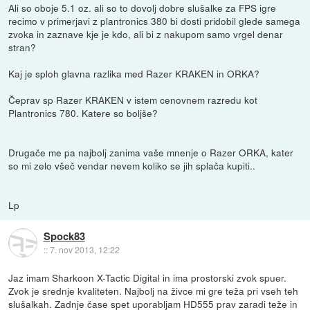
Ali so oboje 5.1 oz. ali so to dovolj dobre slušalke za FPS igre
recimo v primerjavi z plantronics 380 bi dosti pridobil glede samega
zvoka in zaznave kje je kdo, ali bi z nakupom samo vrgel denar
stran?
Kaj je sploh glavna razlika med Razer KRAKEN in ORKA?
Čeprav sp Razer KRAKEN v istem cenovnem razredu kot
Plantronics 780. Katere so boljše?
Drugače me pa najbolj zanima vaše mnenje o Razer ORKA, kater
so mi zelo všeč vendar nevem koliko se jih splača kupiti..
Lp
Spock83
::
7. nov 2013, 12:22
Jaz imam Sharkoon X-Tactic Digital in ima prostorski zvok spuer.
Zvok je srednje kvaliteten. Najbolj na živce mi gre teža pri vseh teh
slušalkah. Zadnje čase spet uporabljam HD555 prav zaradi teže in