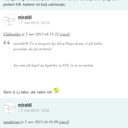
potem hifi, katere mi bolj ustrezajo.
miraldi
::
7. nov 2013, 12:12
Clubraider
je
5. nov 2013 ob 15:22
izjavil
:
miraldi@ Če si mogoče kje blizu Ptuja doma, ti jih lahko
posodim, da jih stestiraš.
Jaz sem jih kupil na Igabiba za 95€, če se ne motim.
Sem iz Lj tako, da nebo nič
miraldi
::
7. nov 2013, 12:20
sennheiser
je
5. nov 2013 ob 16:08
izjavil
: