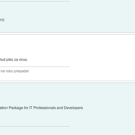
:10
)
tud piko za virus.
i na robu prepada!
ation Package for IT Professionals and Developers