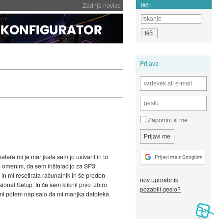
Išči:
Zadnje novice
Prijava
Zapomni si me
tera mi je manjkala sem jo ustvaril in to
 še omenim, da sem inštalacijo za SP3
 in mi resetirala računalnik in še preden
nov uporabnik
onal Setup. In če sem kliknil prvo izbiro
pozabili geslo?
in mi potem napisalo da mi manjka datoteka