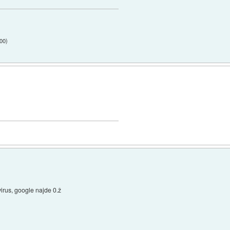
:00
)
irus, google najde 0.ž