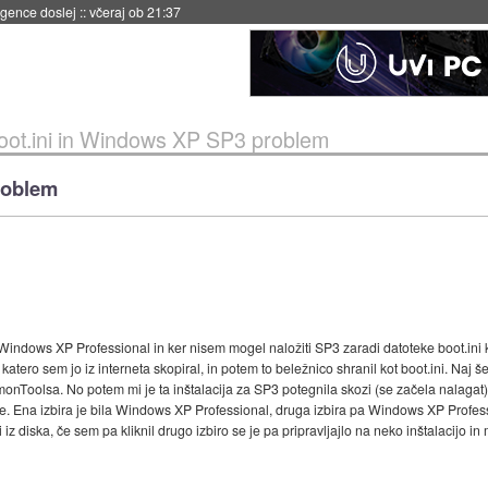
 umetne inteligence
::
včeraj ob 21:23
oot.ini in Windows XP SP3 problem
roblem
Windows XP Professional in ker nisem mogel naložiti SP3 zaradi datoteke boot.ini ka
atero sem jo iz interneta skopiral, in potem to beležnico shranil kot boot.ini. Naj
monToolsa. No potem mi je ta inštalacija za SP3 potegnila skozi (se začela nalagat)
re. Ena izbira je bila Windows XP Professional, druga izbira pa Windows XP Professi
 iz diska, če sem pa kliknil drugo izbiro se je pa pripravljajlo na neko inštalacijo 