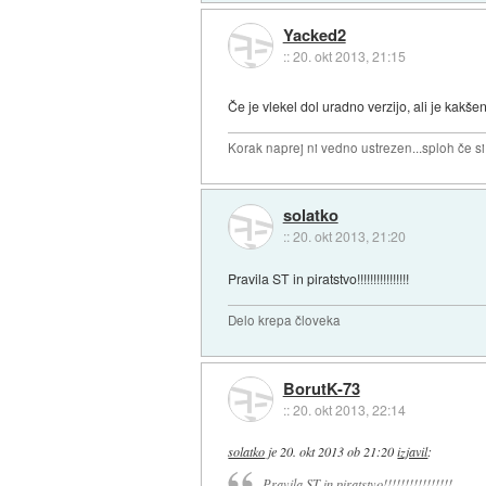
Yacked2
::
20. okt 2013, 21:15
Če je vlekel dol uradno verzijo, ali je kakš
Korak naprej ni vedno ustrezen...sploh če s
solatko
::
20. okt 2013, 21:20
Pravila ST in piratstvo!!!!!!!!!!!!!!!!
Delo krepa človeka
BorutK-73
::
20. okt 2013, 22:14
solatko
je
20. okt 2013 ob 21:20
izjavil
:
Pravila ST in piratstvo!!!!!!!!!!!!!!!!