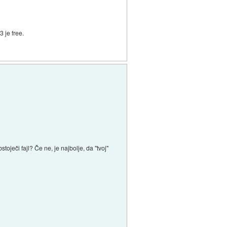
 je free.
toječi fajl? Če ne, je najbolje, da "tvoj"