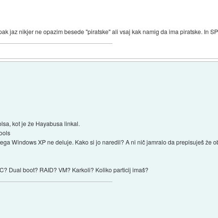
pak jaz nikjer ne opazim besede "piratske" ali vsaj kak namig da ima piratske. In SP3
a, kot je že Hayabusa linkal.
ools
z tega Windows XP ne deluje. Kako si jo naredil? A ni nič jamralo da prepisuješ že obs
C? Dual boot? RAID? VM? Karkoli? Koliko particij imaš?