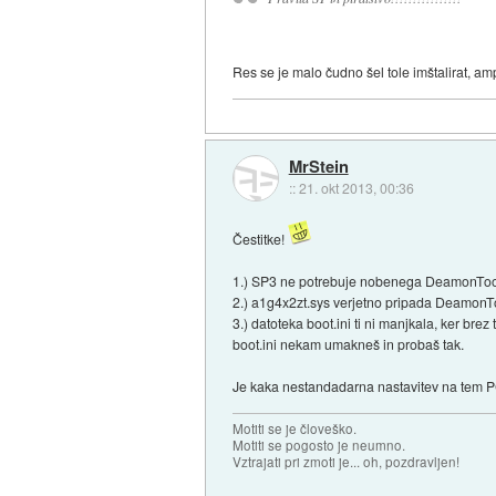
Res se je malo čudno šel tole imštalirat, am
MrStein
::
21. okt 2013, 00:36
Čestitke!
1.) SP3 ne potrebuje nobenega DeamonTools
2.) a1g4x2zt.sys verjetno pripada DeamonT
3.) datoteka boot.ini ti ni manjkala, ker bre
boot.ini nekam umakneš in probaš tak.
Je kaka nestandadarna nastavitev na tem P
Motiti se je človeško.
Motiti se pogosto je neumno.
Vztrajati pri zmoti je... oh, pozdravljen!