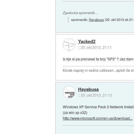
Zgodovina sprememb…
spremenilo:
Hayabusa
(
20. okt 2013 ob 21
Yacked2
::
20. okt 2013, 21:11
Iz kje si pa prenesel ta tvoj "SP3" ? Jaz dam 
Korak naprej ni vedno ustrezen...sploh če s
Hayabusa
::
20. okt 2013, 21:13
Windows XP Service Pack 3 Network Install
(za win xp x32)
http://www.microsoft.com/en-us/download...