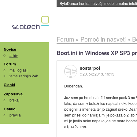
Spletne strani začele streči oglase za agente
Forum
»
Pomoč in nasveti
»
B
Novice
Boot.ini in Windows XP SP3 p
arhiv
Forum
sostarpof
mali oglasi
::
20. okt 2013, 19:13
teme zadnjih 24h
Članki
Dober dan.
Zaposlitve
Jaz sem pa hotel naložiti service pack 3 na 
brskaj
tako, da sem v beležnico napisal neko kodo k
Ostalo
potegnil iz inteneta ter jo zagnal preko Dea
pravila
sem prišel do namizja mi je pokazalo 2 izbi
mi je javilo neko napako, da ne more bootati
a1g4x2zt.sys.