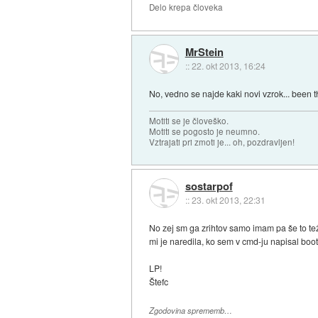
Delo krepa človeka
MrStein
::
22. okt 2013, 16:24
No, vedno se najde kaki novi vzrok... been t
Motiti se je človeško.
Motiti se pogosto je neumno.
Vztrajati pri zmoti je... oh, pozdravljen!
sostarpof
::
23. okt 2013, 22:31
No zej sm ga zrihtov samo imam pa še to tež
mi je naredila, ko sem v cmd-ju napisal boot
LP!
Štefc
Zgodovina sprememb…