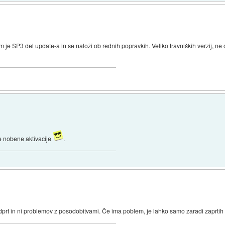
m je SP3 del update-a in se naloži ob rednih popravkih. Veliko travniških verzij, n
je nobene aktivacije
.
prt in ni problemov z posodobitvami. Če ima poblem, je lahko samo zaradi zaprtih s