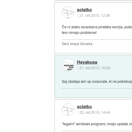
solatko
::
21. okt 2013, 12:36
Če ni slabo scrackana piratska verzija, pote
tem nimajo problema!
Delo krepa človeka
Hayabusa
::
21. okt 2013, 16:39
Saj obstaja win xp corporate, ki ne potrebu
solatko
::
22. okt 2013, 14:44
"legalni" windows programi, imajo update od