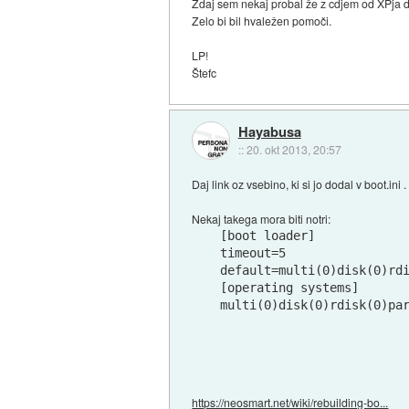
Zdaj sem nekaj probal že z cdjem od XPja da
Zelo bi bil hvaležen pomoči.
LP!
Štefc
Hayabusa
::
20. okt 2013, 20:57
Daj link oz vsebino, ki si jo dodal v boot.ini .
Nekaj takega mora biti notri:
[boot loader]

timeout=5

default=multi(0)disk(0)rdi
[operating systems]

multi(0)disk(0)rdisk(0)pa
https://neosmart.net/wiki/rebuilding-bo...