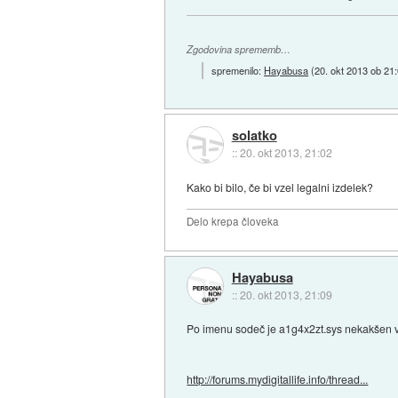
Zgodovina sprememb…
spremenilo:
Hayabusa
(
20. okt 2013 ob 21
solatko
::
20. okt 2013, 21:02
Kako bi bilo, če bi vzel legalni izdelek?
Delo krepa človeka
Hayabusa
::
20. okt 2013, 21:09
Po imenu sodeč je a1g4x2zt.sys nekakšen v
http://forums.mydigitallife.info/thread...