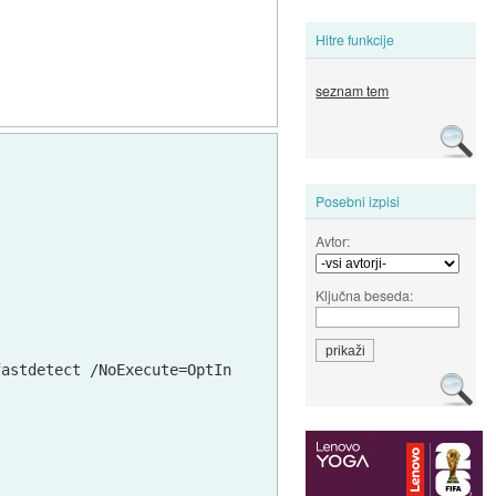
Hitre funkcije
seznam tem
Posebni izpisi
Avtor:
Ključna beseda:
fastdetect /NoExecute=OptIn