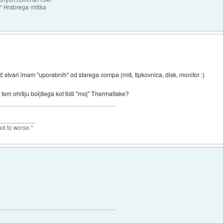
e" Hrabrega miška
č stvari imam "uporabnih" od starega compa (miš, tipkovnica, disk, monitor :)
 tem ohišju boljšega kot tisti "moj" Thermaltake?
___________
ad to worse."