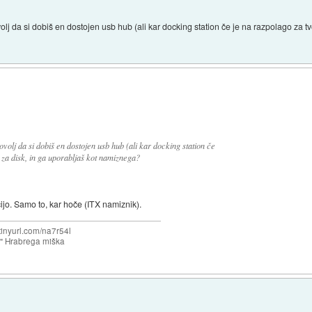
olj da si dobiš en dostojen usb hub (ali kar docking station če je na razpolago za tvoj
ovolj da si dobiš en dostojen usb hub (ali kar docking station če
o za disk, in ga uporabljaš kot namiznega?
ijo. Samo to, kar hoče (ITX namiznik).
/tinyurl.com/na7r54l
e" Hrabrega miška