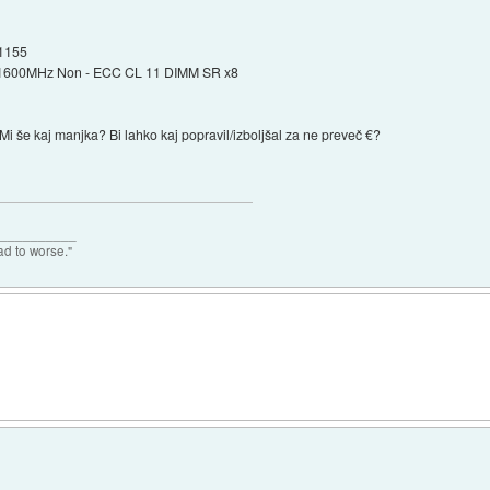
1155
1600MHz Non - ECC CL 11 DIMM SR x8
 še kaj manjka? Bi lahko kaj popravil/izboljšal za ne preveč €?
___________
ad to worse."