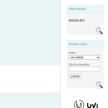
Hitre funkcije
seznam tem
Posebni izpisi
Avtor:
Ključna beseda: