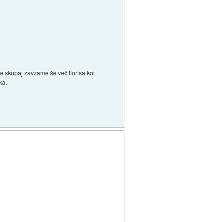
se skupaj zavzame še več tlorisa kot
ka.