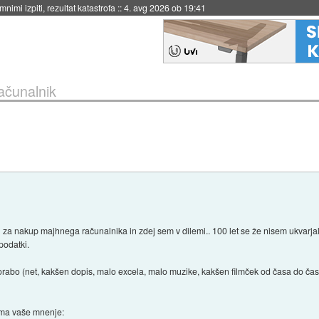
eto za večkratno uporabo
::
4. avg 2026 ob 19:41
računalnik
 za nakup majhnega računalnika in zdej sem v dilemi.. 100 let se že nisem ukvarja
podatki.
o (net, kakšen dopis, malo excela, malo muzike, kakšen filmček od časa do časa, t
nima vaše mnenje: