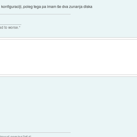
ej konfiguraciji, poleg tega pa imam še dva zunanja diska
___________
ad to worse."
/tinyurl.com/na7r54l