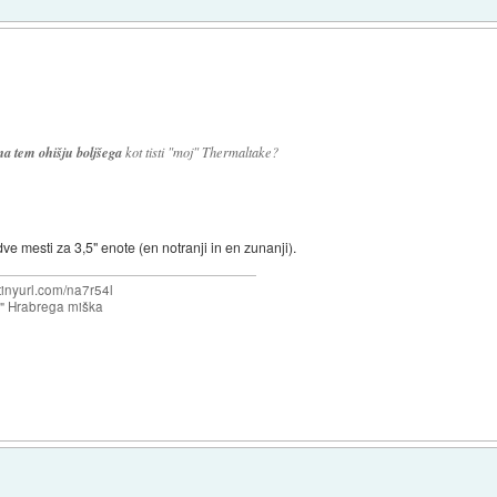
 na tem ohišju boljšega
kot tisti "moj" Thermaltake?
ve mesti za 3,5" enote (en notranji in en zunanji).
/tinyurl.com/na7r54l
e" Hrabrega miška