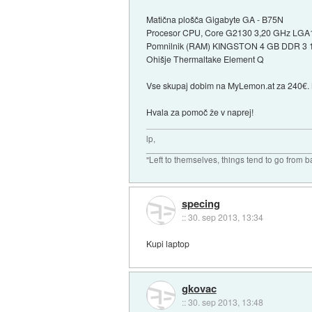
Matična plošča Gigabyte GA - B75N
Procesor CPU, Core G2130 3,20 GHz LGA
Pomnilnik (RAM) KINGSTON 4 GB DDR 3 
Ohišje Thermaltake Element Q
Vse skupaj dobim na MyLemon.at za 240€. Mi
Hvala za pomoč že v naprej!
lp,
_________________________________
"Left to themselves, things tend to go from b
specing
::
30. sep 2013, 13:34
Kupi laptop
gkovac
::
30. sep 2013, 13:48