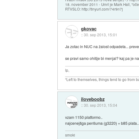
18. november 2011 - Umrl je Mark Hall, "oč
RTVSLO: http://tinyurl.com/74r9n7j
gkovac
::
30. sep 2013, 15:01
Ja zotac in NUC na žalost odpadeta... preve
se pravi samo ohišje bi menjal? kaj pa je na
lp,
_________________________________
"Left to themselves, things tend to go from b
iloveboobz
::
30. sep 2013, 15:04
vzam 1150 platformo..
najcenejšga pentiuma (g3220) + b85 plata..
smoki