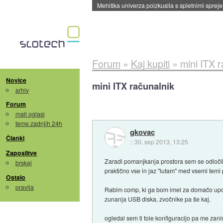
Evropska vesoljska agencija razvija svojo rak
Forum
»
Kaj kupiti
»
mini ITX 
Novice
mini ITX računalnik
arhiv
Forum
mali oglasi
teme zadnjih 24h
gkovac
Članki
::
30. sep 2013, 13:25
Zaposlitve
Zaradi pomanjkanja prostora sem se odločil
brskaj
praktično vse in jaz "lutam" med vsemi temi 
Ostalo
pravila
Rabim comp, ki ga bom imel za domačo uporab
zunanja USB diska, zvočnike pa še kaj.
ogledal sem ti tole konfiguracijo pa me za