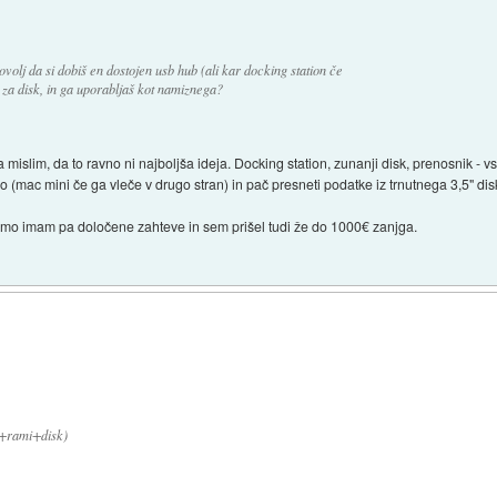
ovolj da si dobiš en dostojen usb hub (ali kar docking station če
o za disk, in ga uporabljaš kot namiznega?
mislim, da to ravno ni najboljša ideja. Docking station, zunanji disk, prenosnik - v
 (mac mini če ga vleče v drugo stran) in pač presneti podatke iz trnutnega 3,5" dis
amo imam pa določene zahteve in sem prišel tudi že do 1000€ zanjga.
(+rami+disk)