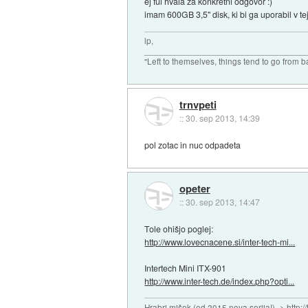
ej ful hvala za konkretni odgovor :)
imam 600GB 3,5" disk, ki bi ga uporabil v t
lp,
_________________________________
"Left to themselves, things tend to go from b
trnvpeti
::
30. sep 2013, 14:39
pol zotac in nuc odpadeta
opeter
::
30. sep 2013, 14:47
Tole ohišjo poglej:
http://www.lovecnacene.si/inter-tech-mi...
Intertech Mini ITX-901
http://www.inter-tech.de/index.php?opti...
Hrabri mišek (od 2015 nova serija!) -> http:/