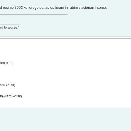
 od recimo 300€ kot drugo pa laptop imam in rabim stacionarni comp.
___________
ad to worse."
bos cutil
rami+disk)
ur(+rami+disk)