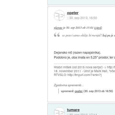
opeter
::
30. sep 2013, 16:50
gkovac
je
30. sep 2013 ob 15:01
izjavil
:
se pravi samo ohišje bi menjal?
kaj pa je
Dejansko nič (razen napajalnika).
Podobno je, oba imata en 5,25" prostor, ter d
Hrabri mišek (od 2015 nova serija!) -> http:/
18. november 2011 - Umrl je Mark Hall, "oč
RTVSLO: http://tinyurl.com/74r9n7j
Zgodovina sprememb…
spremenil:
opeter
(
30. sep 2013 ob 16:50
)
tumare
::
30. sep 2013, 17:14