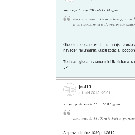
tumare
je
30. sep 2013 ob 17:14
izjavil
:
Rečem še svojo... Če imaš laptop, a ti ni d
je na razpolago za tvoj stroj) in eno škatl
Glede na to, da pravi da mu manjka prostora 
navaden računalnik. Kupiti zotac ali podobno
Tudi sam gledam v smer mini itx sistema, s
LP
jest10
::
1. okt 2013, 09:01
trnvpeti
je
30. sep 2013 ob 14:07
izjavil
:
zbox zotac id-18 1007u je 140eur pri nas
A spravi tole čez 1080p H.264?