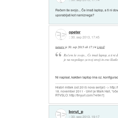
Rečem še svojo... Če imaš laptop, a ti ni dov
uporabljaš kot namiznega?
opeter
::
30. sep 2013, 17:45
tumare
je
30. sep 2013 ob 17:14
izjavil
:
Rečem še svojo... Če imaš laptop, a ti ni d
je na razpolago za tvoj stroj) in eno škatl
Ni napisal, kakšen laptop ima oz. konfigurac
Hrabri mišek (od 2015 nova serija!) -> http:/
18. november 2011 - Umrl je Mark Hall, "oč
RTVSLO: http://tinyurl.com/74r9n7j
borut_p
::
30. sep 2013, 19:17