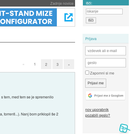
Išči:
Zadnje novice
Prijava
«
1
2
3
»
Zapomni si me
l s tem, med tem se je spremenilo
nov uporabnik
orrenti...). Nanj bom priklopil še 2
pozabili geslo?