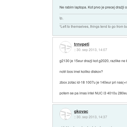
Ne rabim laptopa. Kot prvo je precej dražji
lp,
_________________________________
"Left to themselves, things tend to go from b
trnvpeti
::
30. sep 2013, 14:07
g2130 je 15eur drazji kot g2020, razlike ne 
notri bos imel koliko diskov?
zbox zotac id-18 1007u je 140eur pri nas(+
potem se pa imas intel NUC i3 4010u 280e
gkovac
::
30. sep 2013, 14:37