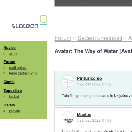
Evropska vesoljska agencija razvija svojo rak
Forum
»
Sedem umetnosti
»
A
Novice
Avatar: The Way of Water [Avat
arhiv
Forum
mali oglasi
teme zadnjih 24h
Pinturicchio
Članki
::
29. dec 2022, 07:52
Zaposlitve
Tale film grem pogledat samo in izključno z
brskaj
Ostalo
pravila
Maxlos
::
29. dec 2022, 07:59
Ne boš nič zamudil, razen če nisi bil v kinu 