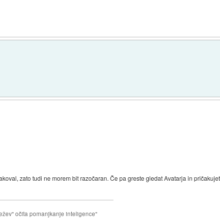
ičakoval, zato tudi ne morem bit razočaran. Če pa greste gledat Avatarja in pričakuje
ežev" očita pomanjkanje inteligence"