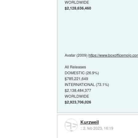
WORLDWIDE
$2,128,636,460
Avatar (2009)
https://www.boxofficemojo.com/t
All Releases
DOMESTIC (26.9%)
$785,221,649
INTERNATIONAL (73.1%)
$2,138,484,377
WORLDWIDE
$2,923,706,026
Kurzweil
::
2. feb 2023, 16:19