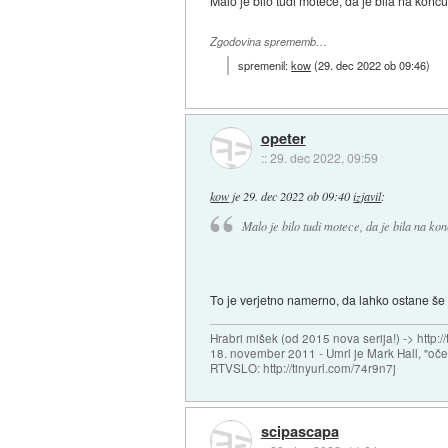
Malo je bilo tudi motece, da je bila na konc
Zgodovina sprememb…
spremenil:
kow
(
29. dec 2022 ob 09:46
)
opeter
::
29. dec 2022, 09:59
kow
je
29. dec 2022 ob 09:40
izjavil
:
Malo je bilo tudi motece, da je bila na ko
To je verjetno namerno, da lahko ostane še
Hrabri mišek (od 2015 nova serija!) -> http:/
18. november 2011 - Umrl je Mark Hall, "oč
RTVSLO: http://tinyurl.com/74r9n7j
scipascapa