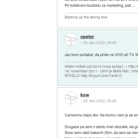
Pri tolikšnem budžetu za marketing, pač ...
Barking up the wrong tree
opeter
::
29. dec 2022, 09:35
Jaz bom počakal, da pride na VOD ali TV. 
Hrabri mišek (od 2015 nova serija!) -> http:/
18. november 2011 - Umrl je Mark Hall, "oč
RTVSLO: http://tinyurl.com/74r9n7j
kow
::
29. dec 2022, 09:40
Cameronu kapo dol. Na koncu nam je se enk
Drugace pa sem v startu imel obcutek, da 
Sicer sem rabil kaksnih 20m, da sem se navad