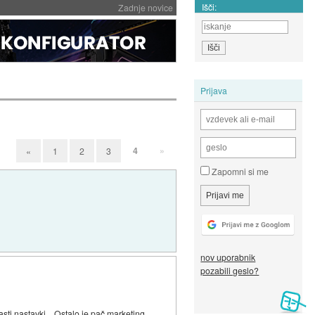
Išči:
Zadnje novice
Prijava
4
»
«
1
2
3
Zapomni si me
nov uporabnik
pozabili geslo?
sti nastavki... Ostalo je pač marketing.