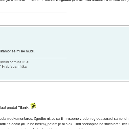
Nikamor se mi ne mudi.
/tinyurl.com/na7r54l
e" Hrabrega miška
rat prodal Titanik.
gledam dokumentarec. Zgodbe ni. Je pa film vseeno vreden ogleda zaradi same teh
il na ocala (ki jih ne nosim), potem je bilo ok. Tudi podnapise ne smes brati, ker 