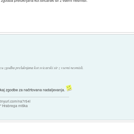
u zgodba preluknjana kot svicarski sir z vsemi nesmisli.
ncu zgodba preluknjana kot svicarski sir z vsemi nesmisli.
 kaj zgodbe za načrtovana nadaljevanja.
/tinyurl.com/na7r54l
e" Hrabrega miška