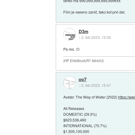
lahko ma 999,999,999,999,999€€€
Film je vseeno zanič, tako kot prvi del.
D3m
::
2. feb 2023, 15:39
Pa res. :O
|HP EliteBook|R7 8840U|
oo7
::
2. feb 2023, 15:47
Avatar: The Way of Water (2022)
https://ww
All Releases
DOMESTIC (29.3%)
$623,536,460
INTERNATIONAL (70.7%)
$1,505,100,000