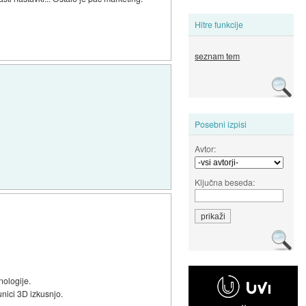
Hitre funkcije
seznam tem
Posebni izpisi
Avtor:
Ključna beseda:
nologije.
unici 3D izkusnjo.