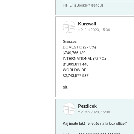
|HP EliteBook|R7 8840U|
Kurzweil
::
2. feb 2023, 15:36
Grosses
DOMESTIC (27.3%)
$749,766,139
INTERNATIONAL (72.7%)
$1,993,811,448
WORLDWIDE
$2,743,577,587
Vir
Pezdicek
::
2. feb 2023, 15:38
Kaj imate takšne fetiše na ta box office?