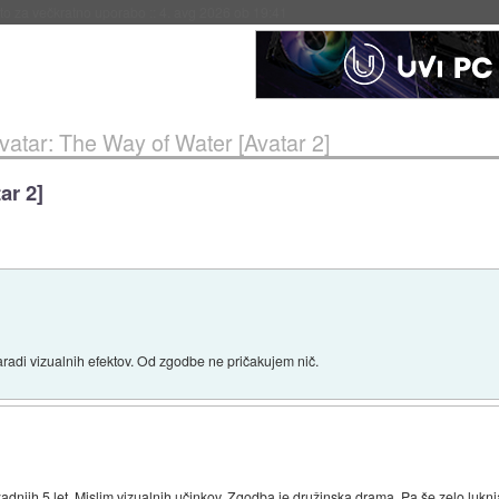
eto za večkratno uporabo
::
4. avg 2026 ob 19:41
vatar: The Way of Water [Avatar 2]
ar 2]
aradi vizualnih efektov. Od zgodbe ne pričakujem nič.
zadnjih 5 let. Mislim vizualnih učinkov. Zgodba je družinska drama. Pa še zelo luknja