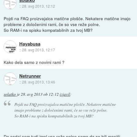
solatko
::
28. avg 2013, 12:12
Pojdi na FAQ proizvajalca matične plošče. Nekatere matične imajo
probleme z določenimi rami, če so vse reže polne.
So RAM-i na spisku kompatabilnih za tvoj MB?
Hayabusa
::
28. avg 2013, 12:17
Kako dela samo z novimi rami ?
Netrunner
::
28. avg 2013, 13:46
solatko
je
28. avg 2013 ob 12:12
izjavil
:
Pojdi na FAQ proizvajalca matične plošče. Nekatere matične
imajo probleme z določenimi rami, če so vse reže polne.
So RAM-i na spisku kompatabilnih za tvoj MB?
Do sedaj sem tudi imel vse reže polne samo da so bili manjši