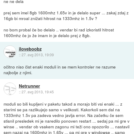
ne ne dela
prej sem imel 8gb 1600mhz 1.65v in je delalo super ... zakaj zdaj z
16gb bi mroal znižati hitrost na 1333mhz in 1.5v ?
no bom probal če bo delalo .. vendar bi rad izkoristil hitrost
1600mhz če jo že imam in je delalo prej z 8gb.
iloveboobz
::
27. avg 2013, 19:09
očitno niso čist enaki moduli in se mem kontroler ne razume
najbolje z njimi.
Netrunner
::
27. avg 2013, 19:45
moduli so bili kupljeni v paketu takod a morajo biti vsi enaki ... z
starimi se pa razlikujejo samo v velikosti. Kakorkoli sem dal na
1333mhz 1.5v pa zadeva vedno javlja error. Na začetku če sem
stisnil presledek mi je naredilo ponoven restart ... sedaj pa mi gre v
winse .. vendar ob vsakem zagonu mi teži ono opozorilo ... nastavil
sem nazaj na 1600mhz in 1.65v ... pa mi gre v windowse .. samo