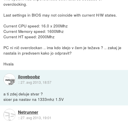
overclocking.
Last settings in BIOS may not coincide with current H/W states.
Current CPU speed: 16.0 x 200Mhz
Current Memory speed: 1600Mhz
Current HT speed: 2000Mhz
PC ni nič overclockan .. ima kdo idejo v čem je težava ? .. zakaj je
nastala in predvsem kako jo odpravit?
Hvala
iloveboobz
::
27. avg 2013, 18:57
a ti zdej deluje stvar ?
sicer pa nastav na 1333mhz 1.5V
Netrunner
::
27. avg 2013, 19:01