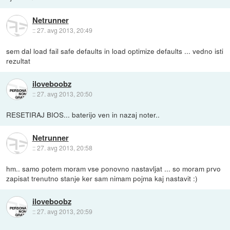
Netrunner
::
27. avg 2013, 20:49
sem dal load fail safe defaults in load optimize defaults ... vedno isti
rezultat
iloveboobz
::
27. avg 2013, 20:50
RESETIRAJ BIOS... baterijo ven in nazaj noter..
Netrunner
::
27. avg 2013, 20:58
hm.. samo potem moram vse ponovno nastavljat ... so moram prvo
zapisat trenutno stanje ker sam nimam pojma kaj nastavit :)
iloveboobz
::
27. avg 2013, 20:59