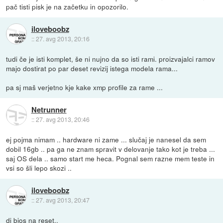
pač tisti pisk je na začetku in opozorilo.
iloveboobz
::
27. avg 2013, 20:16
tudi če je isti komplet, še ni nujno da so isti rami. proizvajalci ramov
majo dostirat po par deset revizij istega modela rama...
pa sj maš verjetno kje kake xmp profile za rame ...
Netrunner
::
27. avg 2013, 20:46
ej pojma nimam .. hardware ni zame ... slučaj je nanesel da sem
dobil 16gb .. pa ga ne znam spravit v delovanje tako kot je treba ...
saj OS dela .. samo start me heca. Pognal sem razne mem teste in
vsi so šli lepo skozi ..
iloveboobz
::
27. avg 2013, 20:47
dj bios na reset..