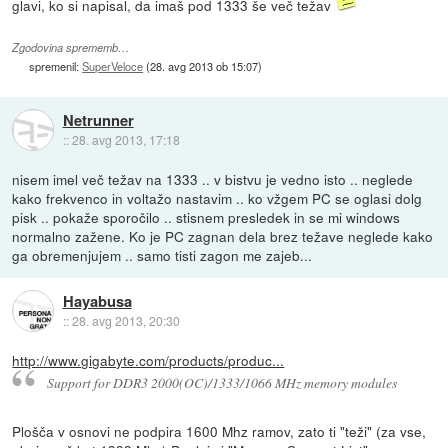
glavi, ko si napisal, da imaš pod 1333 še več težav
Zgodovina sprememb…
spremenil:
SuperVeloce
(
28. avg 2013 ob 15:07
)
Netrunner
::
28. avg 2013, 17:18
nisem imel več težav na 1333 .. v bistvu je vedno isto .. neglede
kako frekvenco in voltažo nastavim .. ko vžgem PC se oglasi dolg
pisk .. pokaže sporočilo .. stisnem presledek in se mi windows
normalno zažene. Ko je PC zagnan dela brez težave neglede kako
ga obremenjujem .. samo tisti zagon me zajeb...
Hayabusa
::
28. avg 2013, 20:30
http://www.gigabyte.com/products/produc...
Support for DDR3 2000(OC)/1333/1066 MHz memory modules
Plošča v osnovi ne podpira 1600 Mhz ramov, zato ti "teži" (za vse,