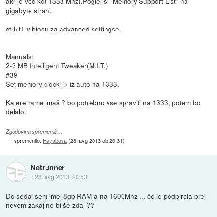
akr je več kot 1333 Mhz).Poglej si "Memory Support List" na
gigabyte strani.
ctrl+f1 v biosu za advanced settingse.
Manuals:
2-3 MB Intelligent Tweaker(M.I.T.)
#39
Set memory clock -> iz auto na 1333.
Katere rame imaš ? bo potrebno vse spraviti na 1333, potem bo
delalo.
Zgodovina sprememb…
spremenilo:
Hayabusa
(
28. avg 2013 ob 20:31
)
Netrunner
::
28. avg 2013, 20:53
Do sedaj sem imel 8gb RAM-a na 1600Mhz ... če je podpirala prej
nevem zakaj ne bi še zdaj ??