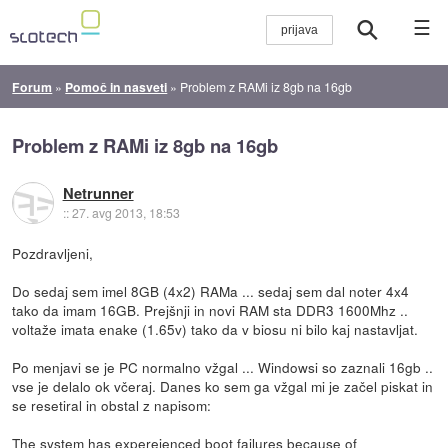
☰
Forum
»
Pomoč in nasveti
»
Problem z RAMi iz 8gb na 16gb
Problem z RAMi iz 8gb na 16gb
Netrunner
::
27. avg 2013, 18:53
Pozdravljeni,
Do sedaj sem imel 8GB (4x2) RAMa ... sedaj sem dal noter 4x4
tako da imam 16GB. Prejšnji in novi RAM sta DDR3 1600Mhz ..
voltaže imata enake (1.65v) tako da v biosu ni bilo kaj nastavljat.
Po menjavi se je PC normalno vžgal ... Windowsi so zaznali 16gb ..
vse je delalo ok včeraj. Danes ko sem ga vžgal mi je začel piskat in
se resetiral in obstal z napisom:
The system has expereienced boot failures because of