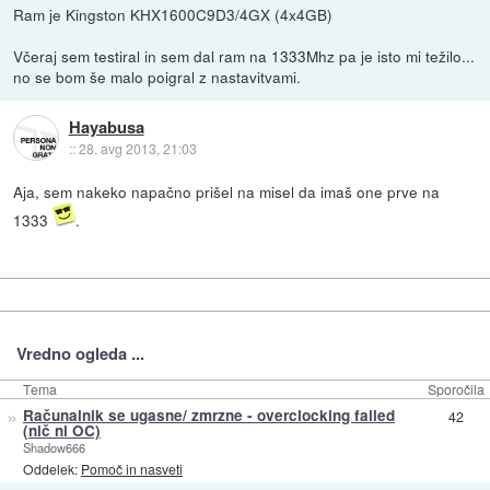
Ram je Kingston KHX1600C9D3/4GX (4x4GB)
Včeraj sem testiral in sem dal ram na 1333Mhz pa je isto mi težilo...
no se bom še malo poigral z nastavitvami.
Hayabusa
::
28. avg 2013, 21:03
Aja, sem nakeko napačno prišel na misel da imaš one prve na
1333
.
Vredno ogleda ...
Tema
Sporočila
»
Računalnik se ugasne/ zmrzne - overclocking failed
42
(nič ni OC)
Shadow666
Oddelek:
Pomoč in nasveti