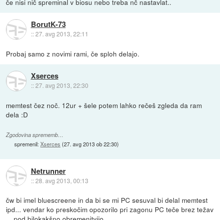
če nisi nič spreminal v biosu nebo treba nč nastavlat..
BorutK-73
::
27. avg 2013, 22:11
Probaj samo z novimi rami, če sploh delajo.
Xserces
::
27. avg 2013, 22:30
memtest čez noč. 12ur + šele potem lahko rečeš zgleda da ram
dela :D
Zgodovina sprememb…
spremenil:
Xserces
(
27. avg 2013 ob 22:30
)
Netrunner
::
28. avg 2013, 00:13
čw bi imel bluescreene in da bi se mi PC sesuval bi delal memtest
ipd... vendar ko preskočim opozorilo pri zagonu PC teče brez težav
... pod bilokakšno obremenitvijo...