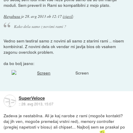
moduli. Sem preveril in Rami so kompatibilni z mojo plato.
Hayabusa
je
28. avg 2013 ob 12:17
izjavil
:
Kako dela samo z novimi rami ?
Vedno sem testiral samo z novimi ali samo z starimi rami .. nisem
kombiniral. Z novimi dela ok vendar mi javlja bios ob vsakem
zagonu overclock problem.
da bo bolj jasno:
Screen
SuperVeloce
::
28. avg 2013, 15:07
Zadeva je nestabilna. Ali je kaj narobe z rami (mogoče kontakti?
daj jih ven, mogoče premešaj vrstni red), memory controller
(preglej napetosti v biosu) ali chipset... Najbolj sem se praskal po