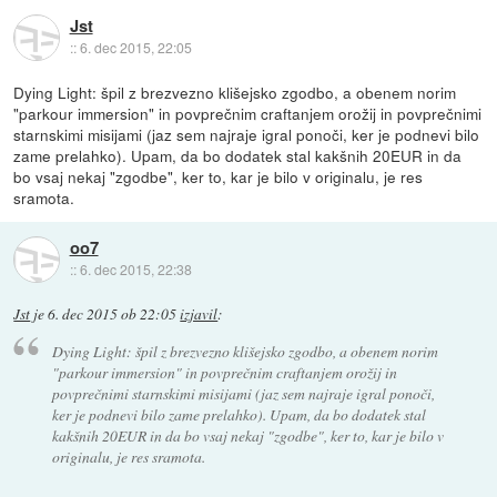
Jst
::
6. dec 2015, 22:05
Dying Light: špil z brezvezno klišejsko zgodbo, a obenem norim
"parkour immersion" in povprečnim craftanjem orožij in povprečnimi
starnskimi misijami (jaz sem najraje igral ponoči, ker je podnevi bilo
zame prelahko). Upam, da bo dodatek stal kakšnih 20EUR in da
bo vsaj nekaj "zgodbe", ker to, kar je bilo v originalu, je res
sramota.
oo7
::
6. dec 2015, 22:38
Jst
je
6. dec 2015 ob 22:05
izjavil
:
Dying Light: špil z brezvezno klišejsko zgodbo, a obenem norim
"parkour immersion" in povprečnim craftanjem orožij in
povprečnimi starnskimi misijami (jaz sem najraje igral ponoči,
ker je podnevi bilo zame prelahko). Upam, da bo dodatek stal
kakšnih 20EUR in da bo vsaj nekaj "zgodbe", ker to, kar je bilo v
originalu, je res sramota.