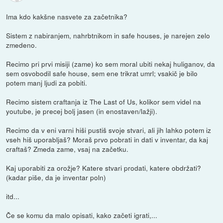
Ima kdo kakšne nasvete za začetnika?
Sistem z nabiranjem, nahrbtnikom in safe houses, je narejen zelo
zmedeno.
Recimo pri prvi misiji (zame) ko sem moral ubiti nekaj huliganov, da
sem osvobodil safe house, sem ene trikrat umrl; vsakič je bilo
potem manj ljudi za pobiti.
Recimo sistem craftanja iz The Last of Us, kolikor sem videl na
youtube, je precej bolj jasen (in enostaven/lažji).
Recimo da v eni varni hiši pustiš svoje stvari, ali jih lahko potem iz
vseh hiš uporabljaš? Moraš prvo pobrati in dati v inventar, da kaj
craftaš? Zmeda zame, vsaj na začetku.
Kaj uporabiti za orožje? Katere stvari prodati, katere obdržati?
(kadar piše, da je inventar poln)
itd...
Če se komu da malo opisati, kako začeti igrati,...