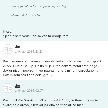
>Sem gledal na Steamu pa ne najdem tega
Steam->Library->Tools
Hvala
Sploh nisem vedel, da so vsa ta orodja tam.
Jst
::
16. apr 2015, 23:23
Kako so nekateri neumni, hinavski ljudje... Sedaj sem malo igral in
vklopil Public Co Op. En tip mi je Firecrackers metal pred noge
dokler nisem popizdil in ga nagnal. (ene 5 minut neprestanoma)
Potem sem itak zaprl celo igro. :/
Jst
::
19. apr 2015, 02:07
Kako najlažje Survivor točke dobivaš? Agility in Power imam že
skoraj celo drevo, Survivor pa eno četrtino ali še manj.