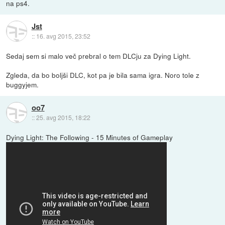
na ps4.
Jst
::
16. avg 2015, 23:52
Sedaj sem si malo več prebral o tem DLCju za Dying Light.
Zgleda, da bo boljši DLC, kot pa je bila sama igra. Noro tole z
buggyjem.
oo7
::
25. avg 2015, 18:22
Dying Light: The Following - 15 Minutes of Gameplay