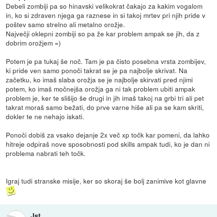
Debeli zombiji pa so hinavski velikokrat čakajo za kakim vogalom
in, ko si zdraven njega ga raznese in si takoj mrtev pri njih pride v
poštev samo strelno ali metalno orožje.
Največji oklepni zombiji so pa že kar problem ampak se jih, da z
dobrim orožjem =)
Potem je pa tukaj še noč. Tam je pa čisto posebna vrsta zombijev,
ki pride ven samo ponoči takrat se je pa najbolje skrivat. Na
začetku, ko imaš slaba orožja se je najbolje skirvati pred njimi
potem, ko imaš močnejša orožja ga ni tak problem ubiti ampak
problem je, ker te slišijo še drugi in jih imaš takoj na grbi tri ali pet
takrat moraš samo bežati, do prve varne hiše ali pa se kam skriti,
dokler te ne nehajo iskati.
Ponoči dobiš za vsako dejanje 2x več xp točk kar pomeni, da lahko
hitreje odpiraš nove sposobnosti pod skills ampak tudi, ko je dan ni
problema nabrati teh točk.
Igraj tudi stranske misije, ker so skoraj še bolj zanimive kot glavne
Jst