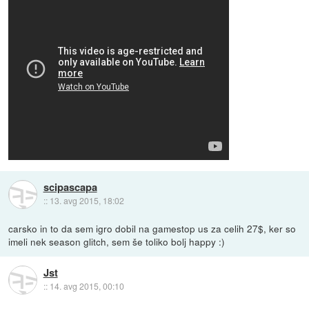
scipascapa
::
13. avg 2015, 18:02
carsko in to da sem igro dobil na gamestop us za celih 27$, ker so
imeli nek season glitch, sem še toliko bolj happy :)
Jst
::
14. avg 2015, 00:10