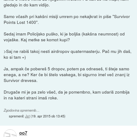
gledajo in do kam vidijo.
Samo včasih pri kakšni misiji umrem po nekajkrat in piše "Survivor
Points Lost 1400".
Sedaj imam Policijsko puško, ki je boljša (kakšna neumnost) od
vojaške. Kaj metke se komot kupi?
>Saj ne rabiš takoj nesti airdropov quatermasterju. Pač mu jih daš,
ko si tam =)
Ja, ampak če pobereš 5 dropov, potem pa odneseš, ti šteje samo
enega, a ne? Ker če bi štelo vsakega, bi sigurno imel več znanj iz
Survivor drevesa.
Drugače mi je pa zelo všeč, da je pomembno, kam udariš zombija
in na kateri strani imaš roke.
Zgodovina sprememb…
spremenil:
Jst
(
19. apr 2015 ob 13:45
)
oo7