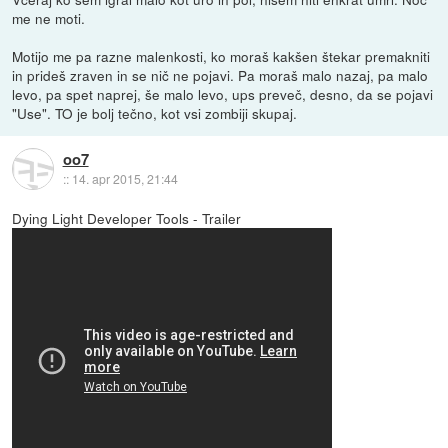
me ne moti.
Motijo me pa razne malenkosti, ko moraš kakšen štekar premakniti
in prideš zraven in se nič ne pojavi. Pa moraš malo nazaj, pa malo
levo, pa spet naprej, še malo levo, ups preveč, desno, da se pojavi
"Use". TO je bolj tečno, kot vsi zombiji skupaj.
oo7
::
14. apr 2015, 21:44
Dying Light Developer Tools - Trailer