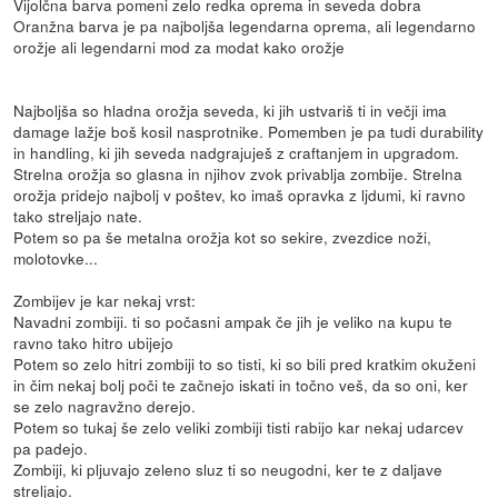
Vijolčna barva pomeni zelo redka oprema in seveda dobra
Oranžna barva je pa najboljša legendarna oprema, ali legendarno
orožje ali legendarni mod za modat kako orožje
Najboljša so hladna orožja seveda, ki jih ustvariš ti in večji ima
damage lažje boš kosil nasprotnike. Pomemben je pa tudi durability
in handling, ki jih seveda nadgrajuješ z craftanjem in upgradom.
Strelna orožja so glasna in njihov zvok privablja zombije. Strelna
orožja pridejo najbolj v poštev, ko imaš opravka z ljdumi, ki ravno
tako streljajo nate.
Potem so pa še metalna orožja kot so sekire, zvezdice noži,
molotovke...
Zombijev je kar nekaj vrst:
Navadni zombiji. ti so počasni ampak če jih je veliko na kupu te
ravno tako hitro ubijejo
Potem so zelo hitri zombiji to so tisti, ki so bili pred kratkim okuženi
in čim nekaj bolj poči te začnejo iskati in točno veš, da so oni, ker
se zelo nagravžno derejo.
Potem so tukaj še zelo veliki zombiji tisti rabijo kar nekaj udarcev
pa padejo.
Zombiji, ki pljuvajo zeleno sluz ti so neugodni, ker te z daljave
streljajo.