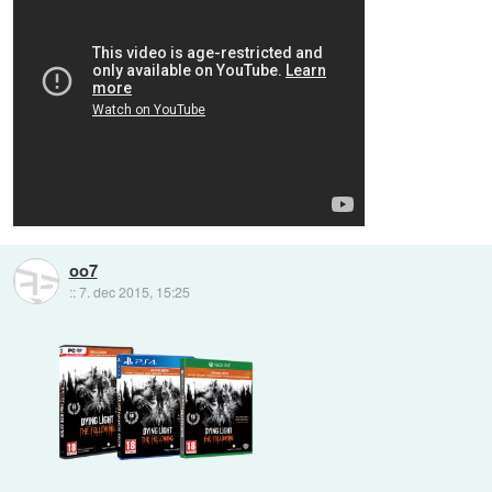
oo7
::
7. dec 2015, 15:25