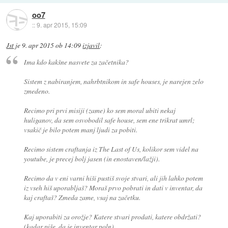
oo7
::
9. apr 2015, 15:09
Jst
je
9. apr 2015 ob 14:09
izjavil
:
Ima kdo kakšne nasvete za začetnika?
Sistem z nabiranjem, nahrbtnikom in safe houses, je narejen zelo
zmedeno.
Recimo pri prvi misiji (zame) ko sem moral ubiti nekaj
huliganov, da sem osvobodil safe house, sem ene trikrat umrl;
vsakič je bilo potem manj ljudi za pobiti.
Recimo sistem craftanja iz The Last of Us, kolikor sem videl na
youtube, je precej bolj jasen (in enostaven/lažji).
Recimo da v eni varni hiši pustiš svoje stvari, ali jih lahko potem
iz vseh hiš uporabljaš? Moraš prvo pobrati in dati v inventar, da
kaj craftaš? Zmeda zame, vsaj na začetku.
Kaj uporabiti za orožje? Katere stvari prodati, katere obdržati?
(kadar piše, da je inventar poln)