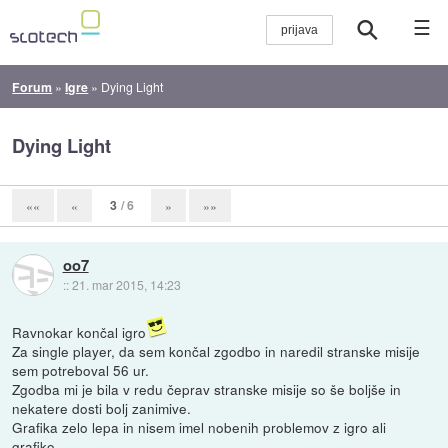
☰
Forum
»
Igre
»
Dying Light
Dying Light
3
/ 6
««
«
»
»»
oo7
::
21. mar 2015, 14:23
Ravnokar končal igro
Za single player, da sem končal zgodbo in naredil stranske misije
sem potreboval 56 ur.
Zgodba mi je bila v redu čeprav stranske misije so še boljše in
nekatere dosti bolj zanimive.
Grafika zelo lepa in nisem imel nobenih problemov z igro ali
grafiko.