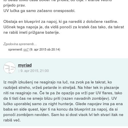
prijedo prav.
UV lučka ga samo začasno onesposobi.
Obstaja en blueprint za napoj, ki ga narediš z določene rastline.
Učinek tega napoja je, da vidiš ponoči za kratek čas tako, da takrat
ne rabiš imeti prižgane baterije.
Zgodovina sprememb…
spremenil:
oo7
(
9. apr 2015 ob 20:14
)
myriad
::
9. apr 2015, 21:00
Iz mojih izkušenj ne reagirajo na luč, na zvok pa le takrat, ko
razbiješ streho, vržeš petarde in streljaš. Na hiter tek in plezanje
niti ne reagirajo ne. Če te pa že opazijo pa vrži par UV flares, tako
da ti tisti čas ne smejo blizu priti (razen navadnih zombijev). UV
lučko uporablej samo za night hunterje. Glede napojev ima pa ena
baba en side quest, kjer ti na koncu da blueprint za napoj, da si
ponoči zombijem neviden. Sam ko si dost visok lvl teh stvari itak ne
rabiš več.