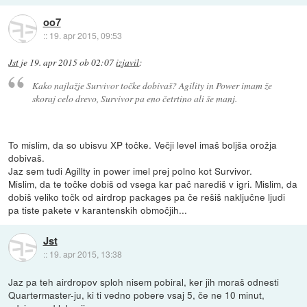
oo7
::
19. apr 2015, 09:53
Jst
je
19. apr 2015 ob 02:07
izjavil
:
Kako najlažje Survivor točke dobivaš? Agility in Power imam že
skoraj celo drevo, Survivor pa eno četrtino ali še manj.
To mislim, da so ubisvu XP točke. Večji level imaš boljša orožja
dobivaš.
Jaz sem tudi Agillty in power imel prej polno kot Survivor.
Mislim, da te točke dobiš od vsega kar pač narediš v igri. Mislim, da
dobiš veliko točk od airdrop packages pa če rešiš naključne ljudi
pa tiste pakete v karantenskih območjih...
Jst
::
19. apr 2015, 13:38
Jaz pa teh airdropov sploh nisem pobiral, ker jih moraš odnesti
Quartermaster-ju, ki ti vedno pobere vsaj 5, če ne 10 minut,