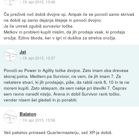
::
19. apr 2015, 13:46
Če preživiš noč dobiš dvojne xp. Ampak če se ponoči samo skrivaš
ne dobiš xp samo dejanja štejeje in ponoči dvojno.
Ja če umreš zgubiš survavior točke.
Metkov ni problem kupiti mislim, da jih prodaja vsak, ki prodaja
orožja. Edino škoda, ker v igri ni dušilca za strelna orožja.
Jst
::
19. apr 2015, 15:37
Ponoči so Power in Agility točke dvojne. Zato imam oba drevesa
skoraj polna. Medtem pa Survivor, ne vem, če jih imam 7. Za
nekatere stvari, ki jih prodajajo, piše, da rabiš rank 8, 10 in te ne
morem kupiti. Zato sklepam, da sem nekje pri številki 7. Čeprav
sem ravno naredil misijo, Arena in dobil Survivor rank točko,
vendar nisem šel gledati in jo porabiti.
Balaton
::
19. apr 2015, 15:56
Več paketov prineseš Quartermasterju, več XP-ja dobiš.