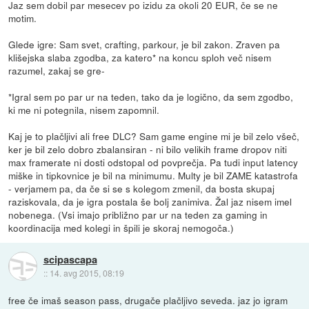
Jaz sem dobil par mesecev po izidu za okoli 20 EUR, če se ne
motim.
Glede igre: Sam svet, crafting, parkour, je bil zakon. Zraven pa
klišejska slaba zgodba, za katero* na koncu sploh več nisem
razumel, zakaj se gre-
*Igral sem po par ur na teden, tako da je logično, da sem zgodbo,
ki me ni potegnila, nisem zapomnil.
Kaj je to plačljivi ali free DLC? Sam game engine mi je bil zelo všeč,
ker je bil zelo dobro zbalansiran - ni bilo velikih frame dropov niti
max framerate ni dosti odstopal od povprečja. Pa tudi input latency
miške in tipkovnice je bil na minimumu. Multy je bil ZAME katastrofa
- verjamem pa, da če si se s kolegom zmenil, da bosta skupaj
raziskovala, da je igra postala še bolj zanimiva. Žal jaz nisem imel
nobenega. (Vsi imajo približno par ur na teden za gaming in
koordinacija med kolegi in špili je skoraj nemogoča.)
scipascapa
::
14. avg 2015, 08:19
free če imaš season pass, drugače plačljivo seveda. jaz jo igram