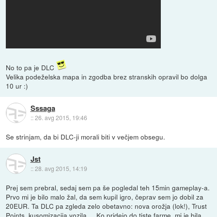
No to pa je DLC
Velika podeželska mapa in zgodba brez stranskih opravil bo dolga
10 ur :)
Sssaga
::
26. avg 2015, 19:46
Se strinjam, da bi DLC-ji morali biti v večjem obsegu.
Jst
::
28. avg 2015, 14:19
Prej sem prebral, sedaj sem pa še pogledal teh 15min gameplay-a.
Prvo mi je bilo malo žal, da sem kupil igro, čeprav sem jo dobil za
20EUR. Ta DLC pa zgleda zelo obetavno: nova orožja (lok!), Trust
Points, kusomizacija vozila,... Ko pridejo do tiste farme, mi je bila