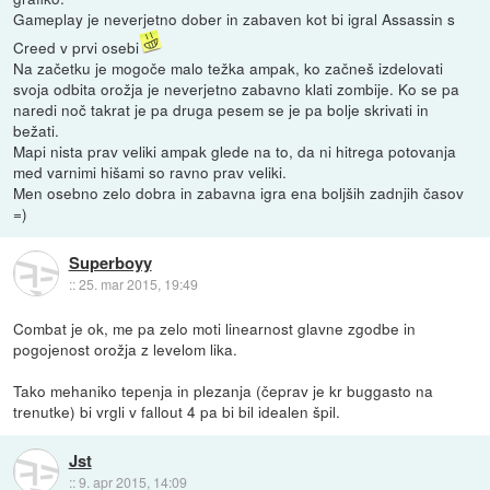
Gameplay je neverjetno dober in zabaven kot bi igral Assassin s
Creed v prvi osebi
Na začetku je mogoče malo težka ampak, ko začneš izdelovati
svoja odbita orožja je neverjetno zabavno klati zombije. Ko se pa
naredi noč takrat je pa druga pesem se je pa bolje skrivati in
bežati.
Mapi nista prav veliki ampak glede na to, da ni hitrega potovanja
med varnimi hišami so ravno prav veliki.
Men osebno zelo dobra in zabavna igra ena boljših zadnjih časov
=)
Superboyy
::
25. mar 2015, 19:49
Combat je ok, me pa zelo moti linearnost glavne zgodbe in
pogojenost orožja z levelom lika.
Tako mehaniko tepenja in plezanja (čeprav je kr buggasto na
trenutke) bi vrgli v fallout 4 pa bi bil idealen špil.
Jst
::
9. apr 2015, 14:09