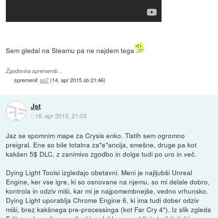
Sem gledal na Steamu pa ne najdem tega
Zgodovina sprememb…
spremenil:
oo7
(
14. apr 2015 ob 21:46
)
Jst
::
16. apr 2015, 21:03
Jaz se spomnim mape za Crysis enko. Tistih sem ogromno
preigral. Ene so bile totalna za*e*ancija, smešne, druge pa kot
kakšen 5$ DLC, z zanimivo zgodbo in dolge tudi po uro in več.
Dying Light Toolsi izgledajo obetavni. Meni je najljubši Unreal
Engine, ker vse igre, ki so osnovane na njemu, so mi delale dobro,
kontrola in odziv miši, kar mi je najpomembnejše, vedno vrhunsko.
Dying Light uporablja Chrome Engine 6, ki ima tudi dober odziv
miši, brez kakšnega pre-processinga (kot Far Cry 4*). Iz slik zgleda