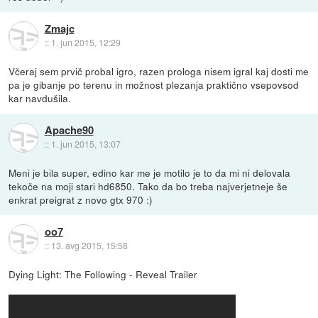
Zmajc
::
1. jun 2015, 12:29
Včeraj sem prvič probal igro, razen prologa nisem igral kaj dosti me
pa je gibanje po terenu in možnost plezanja praktično vsepovsod
kar navdušila.
Apache90
::
1. jun 2015, 13:07
Meni je bila super, edino kar me je motilo je to da mi ni delovala
tekoče na moji stari hd6850. Tako da bo treba najverjetneje še
enkrat preigrat z novo gtx 970 :)
oo7
::
13. avg 2015, 15:58
Dying Light: The Following - Reveal Trailer