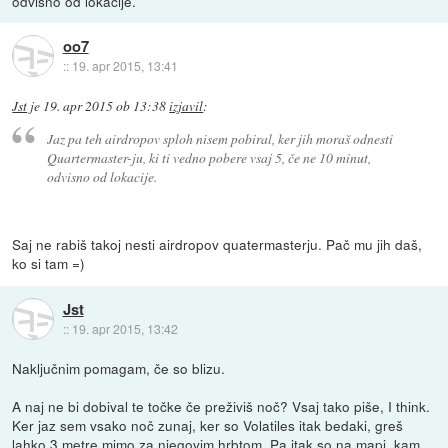
odvisno od lokacije.
oo7
::
19. apr 2015, 13:41
Jst
je
19. apr 2015 ob 13:38
izjavil
:
Jaz pa teh airdropov sploh nisem pobiral, ker jih moraš odnesti
Quartermaster-ju, ki ti vedno pobere vsaj 5, če ne 10 minut,
odvisno od lokacije.
Saj ne rabiš takoj nesti airdropov quatermasterju. Pač mu jih daš,
ko si tam =)
Jst
::
19. apr 2015, 13:42
Naključnim pomagam, če so blizu.
A naj ne bi dobival te točke če preživiš noč? Vsaj tako piše, I think.
Ker jaz sem vsako noč zunaj, ker so Volatiles itak bedaki, greš
lahko 3 metre mimo za njegovim hrbtom. Pa itak so na mapi, kam