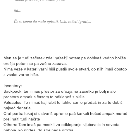
itd...
Če se komu da malo opisati, kako začeti igrati,...
Men se je tudi začetek zdel najtežji potem pa dobivaš vedno boljša
orožja potem se pa začne zabava.
Nima veze v kateri varni hiši pustiš svoje stvari, do njih imaš dostop
z vsake varne hiše.
Inventory:
Backpack: tam imaš prostor za orožja na začetku je bolj malo
prostora ampak s časom to odkleneš z skills.
Valuables: To nimaš kaj rabit to lahko samo prodaš in za to dobiš
največ denarja.
Craftparts: tukaj si ustvariš opremo pač karkoli hočeš ampak moraš
prej najti tudi načrte
Others: Tam imaš pa medkit za odklepanje ključavnic in seveda
naboje, ko prideš, do strelnega orožja.