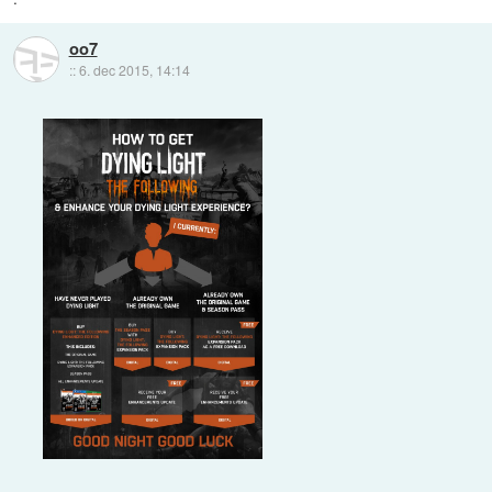
oo7
::
6. dec 2015, 14:14