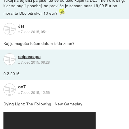
Tukaj na tej sliki pa piše, da se bo dalo kupiti ta DLC The Following,
kjer so bugiji posebej. se pravi če je season pass 19,99 Eur bo
moral ta DLc biti okoli 10 eur?
Jst
::
7. dec 2015, 05:11
Kaj je mogoče točen datum izida znan?
scipascapa
::
7. dec 2015, 08:28
9.2.2016
oo7
::
7. dec 2015, 12:56
Dying Light: The Following | New Gameplay