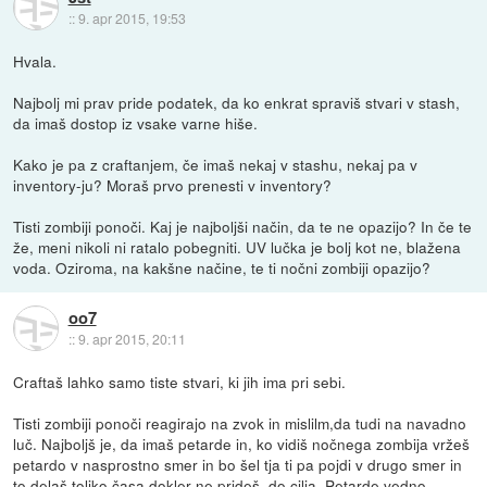
::
9. apr 2015, 19:53
Hvala.
Najbolj mi prav pride podatek, da ko enkrat spraviš stvari v stash,
da imaš dostop iz vsake varne hiše.
Kako je pa z craftanjem, če imaš nekaj v stashu, nekaj pa v
inventory-ju? Moraš prvo prenesti v inventory?
Tisti zombiji ponoči. Kaj je najboljši način, da te ne opazijo? In če te
že, meni nikoli ni ratalo pobegniti. UV lučka je bolj kot ne, blažena
voda. Oziroma, na kakšne načine, te ti nočni zombiji opazijo?
oo7
::
9. apr 2015, 20:11
Craftaš lahko samo tiste stvari, ki jih ima pri sebi.
Tisti zombiji ponoči reagirajo na zvok in mislilm,da tudi na navadno
luč. Najboljš je, da imaš petarde in, ko vidiš nočnega zombija vržeš
petardo v nasprostno smer in bo šel tja ti pa pojdi v drugo smer in
to delaš toliko časa dokler ne prideš, do cilja. Petarde vedno