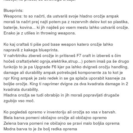
Blueprints:
Weapons: to so načrti, da ustvariš svoje hladno orožje ampak
moraš ta načrt prej najti potem pa z rezervnih delov kot so plastika,
baterije, kovina... ki jih najdeš po vsem mestu lahko ustvariš orožje.
Enako je z utilies in throwing weapons.
Ko kaj craftaš ti piše pod base weapon katero orožje lahko
napraviš z kakega blueprinta.
V nahrbtniku zbereš orožje in pritisneš F7 craft in izbereš s čim
hočeš craftat(efekt ognja,elektrike,strup...) potem imaš pa še drugo
funkcijo to je pa Upgrade F6 kjer pa lahko dvigneš orožju handling,
damage ali durability ampak potrebuješ komponente za to kot je
npr King ampak je zelo redek in se ga splača uporabit kasneje za
boljše orožje. King ti naprimer dvigne za dva kvadrata damage in 2
kvadrata durability.
Hladna orožja se tudi obrabijo in jih moraš popravljati drugače
zgubijo vso moč.
Ko pogledaš opremo v inventoriju ali orožja so vsa v barvah.
Blela barva pomeni običajno orožje ali običajno opremo
Zelena barva pomeni ne običajno se pravi malo boljša oprema
Modra barva to je že bolj redka oprema