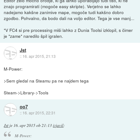
Editor zelo močno orodje, ki ga lahko uporabljajo tudi tisti, ki ne
znajo programirati (mogoče easy skripte). Verjetno se lahko
nadejamo kakšne zanimive mape, mogoče tudi kakšno dobro
zgodbo. Pohvalno, da bodo dali na voljo editor. Tega je vse manj...
*V FC4 si pre processing miši lahko z Dunia Toolsi izklopil, s čimer
je *zame* naredilo špil igralen.
Jst
::
16. apr 2015, 21:13
M-Power:
>Sem gledal na Steamu pa ne najdem tega
Steam->Library->Tools
oo7
::
16. apr 2015, 22:31
Jst
je
16. apr 2015 ob 21:13
izjavil
:
M-Power: