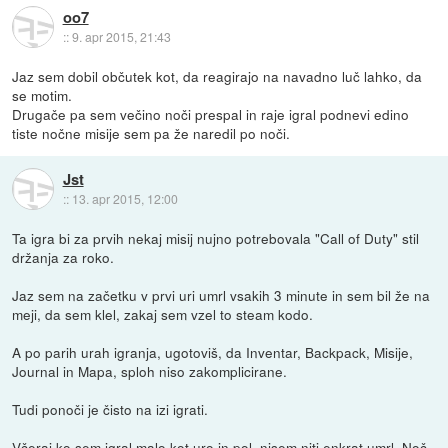
oo7
::
9. apr 2015, 21:43
Jaz sem dobil občutek kot, da reagirajo na navadno luč lahko, da
se motim.
Drugače pa sem večino noči prespal in raje igral podnevi edino
tiste nočne misije sem pa že naredil po noči.
Jst
::
13. apr 2015, 12:00
Ta igra bi za prvih nekaj misij nujno potrebovala "Call of Duty" stil
držanja za roko.
Jaz sem na začetku v prvi uri umrl vsakih 3 minute in sem bil že na
meji, da sem klel, zakaj sem vzel to steam kodo.
A po parih urah igranja, ugotoviš, da Inventar, Backpack, Misije,
Journal in Mapa, sploh niso zakomplicirane.
Tudi ponoči je čisto na izi igrati.
Včeraj ko sem igral malo kot uro in pol, nisem niti enkrat umrl. Noč