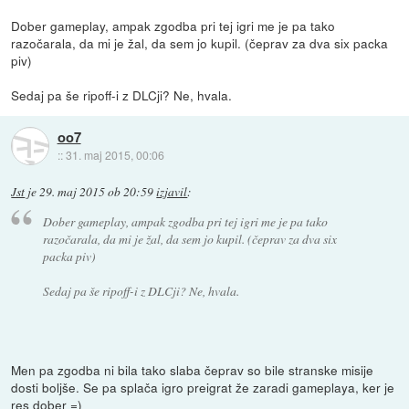
Dober gameplay, ampak zgodba pri tej igri me je pa tako
razočarala, da mi je žal, da sem jo kupil. (čeprav za dva six packa
piv)
Sedaj pa še ripoff-i z DLCji? Ne, hvala.
oo7
::
31. maj 2015, 00:06
Jst
je
29. maj 2015 ob 20:59
izjavil
:
Dober gameplay, ampak zgodba pri tej igri me je pa tako
razočarala, da mi je žal, da sem jo kupil. (čeprav za dva six
packa piv)
Sedaj pa še ripoff-i z DLCji? Ne, hvala.
Men pa zgodba ni bila tako slaba čeprav so bile stranske misije
dosti boljše. Se pa splača igro preigrat že zaradi gameplaya, ker je
res dober =)